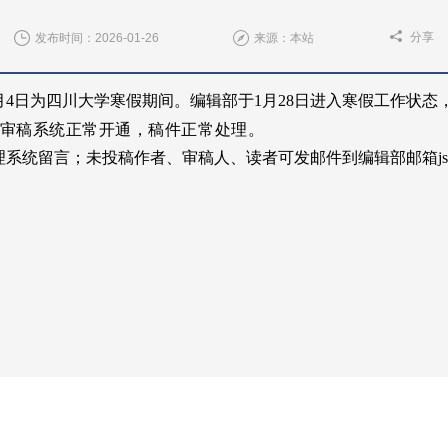
分享
发布时间：2026-01-26
来源：本站
月
4
日为四川大学
寒
假期间。编辑部于
1
月
28
日进入
寒假
工作状态
审稿系统正常开通，稿件正常处理。
理系统留言；未投稿作者、审稿人、读者可发邮件到编辑部邮箱
j