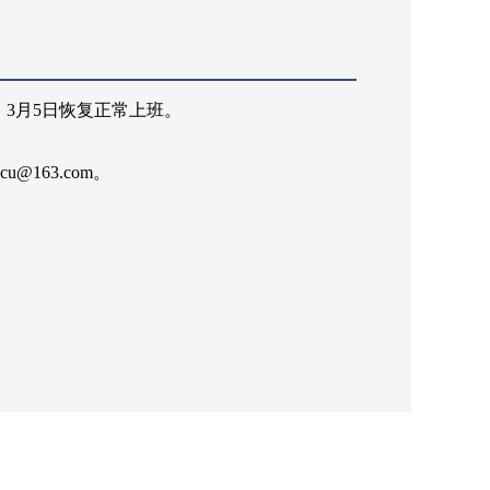
，
3
月
5
日恢复正常上班。
scu@163.com。