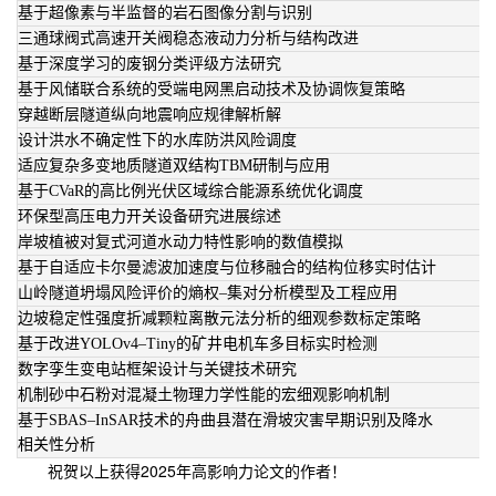
基于超像素与半监督的岩石图像分割与识别
三通球阀式高速开关阀稳态液动力分析与结构改进
基于深度学习的废钢分类评级方法研究
基于风储联合系统的受端电网黑启动技术及协调恢复策略
穿越断层隧道纵向地震响应规律解析解
设计洪水不确定性下的水库防洪风险调度
适应复杂多变地质隧道双结构TBM研制与应用
基于CVaR的高比例光伏区域综合能源系统优化调度
环保型高压电力开关设备研究进展综述
岸坡植被对复式河道水动力特性影响的数值模拟
基于自适应卡尔曼滤波加速度与位移融合的结构位移实时估计
山岭隧道坍塌风险评价的熵权–集对分析模型及工程应用
边坡稳定性强度折减颗粒离散元法分析的细观参数标定策略
基于改进YOLOv4–Tiny的矿井电机车多目标实时检测
数字孪生变电站框架设计与关键技术研究
机制砂中石粉对混凝土物理力学性能的宏细观影响机制
基于SBAS–InSAR技术的舟曲县潜在滑坡灾害早期识别
及降水
相关性分析
祝贺以上获得2025年高影响力论文的作者！