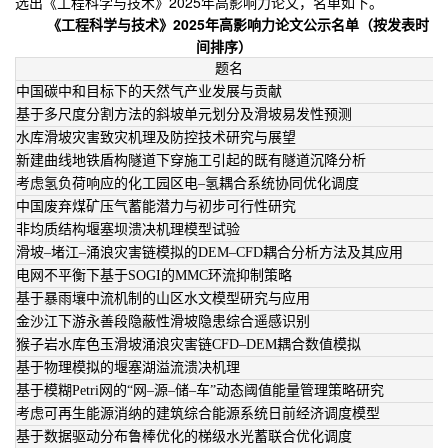
选出《工程科学与技术》2025年高影响力论文，名单如下。
《工程科学与技术》2025年高影响力论文公示名单（按发表时
间排序）
题名
中国碳中和目标下的天然气产业发展与贡献
基于多尺度分割方法的斜坡单元划分及滑坡易发性预测
水库滑坡灾害致灾机理及防控技术研究与展望
新建曲线地铁盾构隧道下穿施工引起的既有隧道沉降分析
考虑氢负荷响应的化工园区电–氢耦合系统协同优化调度
中国废弃煤矿压气蓄能潜力与初步可行性研究
非均质结构堰塞坝溃决机理模型试验
滑坡–堵江–涌浪灾害链模拟的DEM–CFD耦合分析方法及其应用
电网不平衡下基于SOGI的MMC环流抑制策略
基于暴雨壤中流机制的山区水文模型研究与应用
金沙江下游永善段隐蔽性滑坡隐患综合遥感识别
猴子岩水库色玉滑坡涌浪灾害链CFD–DEM耦合数值模拟
基于物理模拟的堰塞湖溢流溃决机理
基于模糊Petri网的“网–源–储–车”动态阈值能量管理策略研究
考虑可再生能源消纳的建筑综合能源系统日前经济调度模型
基于数据驱动分布鲁棒优化的梯级水光蓄联合优化调度