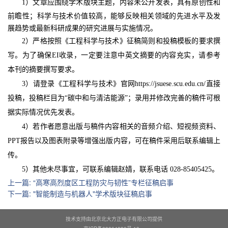
1）文章应围绕
学术版块
主题，内容未公开发表，具有原创性和
前瞻性；科学与技术价值较高，能够反映相关领域的先进水平及发
展趋势或最新科研成果的研究进展与实施情况。
2）严格按照《工程科学与技术》征稿简则和投稿模板的要求撰
写。为了确保EI收录，一定要注意中英文摘要的内容充实，请参考
本刊的摘要撰写要求。
3）请登录《工程科学与技术》官网https://jsuese.scu.edu.cn/直接
投稿，投稿栏目为“碳中和与清洁能源”；录用并修改完善的稿件可根
据实际情况优先发表。
4）若作者愿意出版与稿件内容相关的音频介绍、短视频资料、
PPT报告以及图表附录等增强出版内容，可在稿件采用后联系编辑上
传。
5）
其他未尽事宜，可联系编辑赵婧，联系电话 028-85405425。
上一篇
:
“高寒高烈度区工程防灾与韧性”专栏征稿启事
下一篇
:
"智能制造与机器人"学术版块征稿启事
技术支持由北京北大方正电子有限公司提供