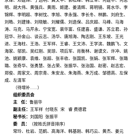
永锋、邓建辉、丁选明、龚文平、郭松峰、韩立军、何建华、何思
明、胡大伟、黄强兵、黄雨、姬建、姜清辉、蒋明镜、蒋水华、李
锦辉、李明超、李树忱、李旭、李永强、李长冬、林鹏、刘府生、
刘皓、刘建锋、刘晓敏、刘耀儒、刘造保、吕庆超、马峰、马海
涛、马克、马芹永、宁宝宽、裴华富、任建喜、盛谦、苏立君、孙
冠华、孙金山、谈云志、汤华、唐旭海、陶志刚、王东坡、王光
进、王海柱、王浩、王军祥、王睿、王文沛、王学滨、魏鹏飞、文
海家、邬凯、吴红刚、吴琼、项后军、肖衡林、谢谟文、许冲、姚
池、姚颖康、袁维、张超、张丰收、张国凯、张娟、张军辉、张璐
璐、张奇华、张勇慧、张占荣、张振华、张治国、赵密、赵志宏、
郑俊、周家文、周宗青、朱安龙、朱海燕、朱万成、邹德高、左保
成、左清军
（待增补
......）
组织委员会
主
任：
鲁丽华
副主任：
王军祥
付晓东 宋 睿 费德君
秘书长：
刘国阳
张振平
委
员：
（按姓氏拼音排序）
常玲、杜岩、范鹤、高海洋、韩基刚、韩巧云、黄杰、姜元