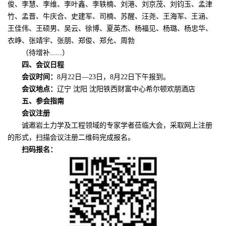
俊、李慧、李维、李叶鑫、李轶楠、刘港、刘京茂、刘钧玉、孟津
竹、孟晋、牛庆合、史建军、司楠、苏醒、汪尧、王海军、王涵、
王佳伟、王硕男、吴云、徐博、夏英杰、杨福见、杨璐、杨忠华、
衣峥、张靖宇、张朋、郑俊、郑允、周勃
（待增补
......）
四、会议日程
会议时间：
8月22日—23日，8月22日下午报到。
会议地点：
辽宁
沈阳
沈阳铁西财富中心希尔顿欢朋酒店
五、参会指南
会议注册
诚邀岩土力学及工程领域的专家学者莅临大会，采取网上注册
的形式，扫描会议注册二维码完成报名。
扫码报名：