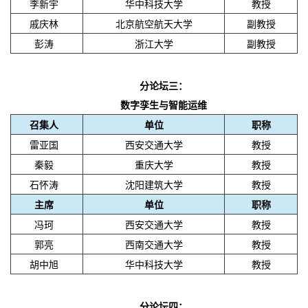
李新宇
华中科技大学
教授
戚庆林
北京航空航天大学
副教授
彭涛
浙江大学
副教授
分论坛三：
数字孪生与智能运维
召集人
单位
职称
雷亚国
西安交通大学
教授
秦毅
重庆大学
教授
石怀涛
沈阳建筑大学
教授
主席
单位
职称
冯珂
西安交通大学
教授
郭亮
西南交通大学
教授
胡中旭
华中科技大学
教授
分论坛四：