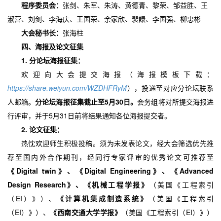
程序委员会：
张剑、朱军、朱涛、黄德青、黎荣、邹益胜、王
淑营、刘剑、李海庆、王国荣、余家欣、裴譞、李国强、柳忠彬
大会秘书长：
张海柱
四、
海报及论文征集
1. 分论坛海报征集：
欢迎向大会提交海报（海报模板下载：
https://share.weiyun.com/WZDHFRyM
），投递至对应分论坛联系
人邮箱。
5月30日。
分论坛海报征集截止至
会务组将对所提交海报进
5月31日前将结果通知各位海报提交者。
行评审，并于
2. 论文征集：
热忱欢迎师生积极投稿。须为未发表论文，经大会筛选优先推
荐至国内外合作期刊，经同行专家评审的优秀论文可推荐至
Digital twin》、《Digital Engineering》、《Advanced
《
Design Research》、《机械工程学报》
（美国《工程索引
EI）》）、
《计算机集成制造系统》
（
（美国《工程索引
EI）》）、
《西南交通大学学报》
EI）》）
（
（美国《工程索引（