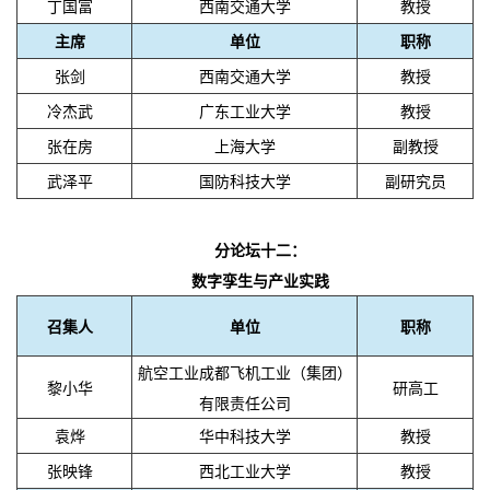
丁国富
西南交通大学
教授
主席
单位
职称
张剑
西南交通大学
教授
冷杰武
广东工业大学
教授
张在房
上海大学
副教授
武泽平
国防科技大学
副研究员
分论坛十二：
数字孪生与产业实践
召集人
单位
职称
航空工业成都飞机工业（集团）
黎小华
研高工
有限责任公司
袁烨
华中科技大学
教授
张映锋
西北工业大学
教授