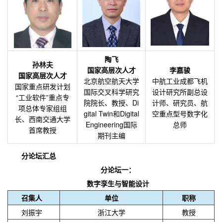
陶飞
孙林夫
国家高层次人才
李嘉骏
国家高层次人才
北京航空航天大学
中航工业成都飞机
国家重点研发计划
国际交叉科学研究
设计研究所副总设
“工业软件”重点专
院院长、教授、Di
计师、研究员、航
项总体专家组组
gital Twin和Digital
空重点型号数字化
长、西南交通大学
Engineering国际
总师
首席教授
期刊主编
分论坛汇总
分论坛一：
数字孪生与智能设计
召集人
单位
职称
刘振宇
浙江大学
教授