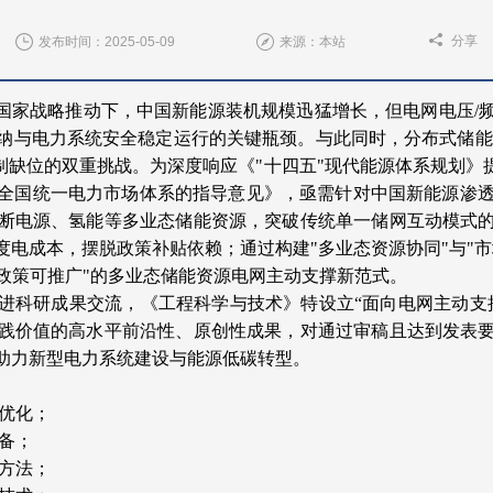
分享
发布时间：2025-05-09
来源：本站
的国家战略推动下，中国新能源装机规模迅猛增长，但电网电压/
纳与电力系统安全稳定运行的关键瓶颈。与此同时，分布式储能
制缺位的双重挑战。为深度响应《"十四五"现代能源体系规划》
全国统一电力市场体系的指导意见》，亟需针对中国新能源渗透率
断电源、氢能等多业态储能资源，突破传统单一储网互动模式
电成本，摆脱政策补贴依赖；通过构建"多业态资源协同"与"
-政策可推广"的多业态储能资源电网主动支撑新范式。
进科研成果交流，《工程科学与技术》特设立
“面向电网主动支
践价值的高水平前沿性、原创性成果，对通过审稿且达到发表
助力新型电力系统建设与能源低碳转型。
优化；
备；
方法；