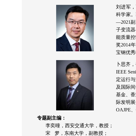
刘进军，
科学家。
—202
子变流器
能质量控
奖201
宝钢优秀
卜思齐，
IEEE
定运行与
及国际间
基金、香
际发明展
OAJP
专题副主编：
李奕曈，西安交通大学，教授；
宋
梦
，东南大学，副教授；