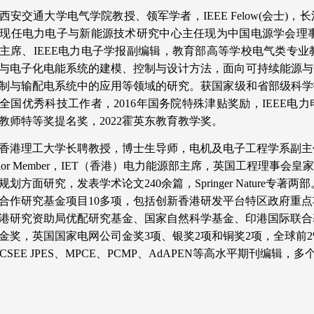
西安交通大学电气学院教授、领军学者，
IEEE Felow(
现任电力电子与新能源技术研究中心主任现为中国电源学会理事长
1副主席、IEEE电力电子学报副编辑，教育部高等学校电气类
与电子化电能系统的建模、控制与设计方法，面向可持续能源与
制与输配电系统中的应用等领域的研究。获国家级和省部级科学技
4年全国优秀科技工作者，2016年国务院特殊津贴奖励，IEEE电力电
教师特等奖提名奖，2022霍英东教育教学奖。
香港理工大学长聘教授，博士生导师，电机及电子工程学系副主
 Senior Member，IET（香港）电力能源部主席，英国工程
规划方面研究，发表学术论文240余篇，Springer Nature
合作研究基金项目10多项，包括创新香港研发平台特区政府重
港研究资助局优配研究基金、国家自然科学基金、印港国际联合
金奖，英国国家电网公司金奖3项、银奖2项和铜奖2项，全球前2%科学
E、CSEE JPES、MPCE、PCMP、AdAPEN等高水平期刊