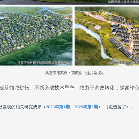
典型应用案例：西藏集中连片边境村
建筑领域耕耘，不断突破技术壁垒，致力于高效转化，探索绿
已发表的相关研究成果（
年第
期
、
年第
期
）
”（点击蓝字）。
2023
1
2025
1
奖