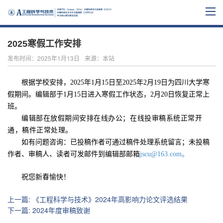
2025寒假工作安排
发布时间：2025年1月13日
来源：本站
根据学校安排，
202
5
年
1
月
15
日至
202
5
年
2
月
19
日为四川大学
寒
假期间。编辑部于
1
月
15
日进入
寒假
工作状态，
2
月
20
日恢复正常上
班。
编辑部在放假期间安排在线办公；在线投审稿系统正常开
通，稿件正常处理。
如有问题咨询：已投稿作者可通过稿件处理系统留言；未投稿
作者、审稿人、读者可发邮件到编辑部邮箱
jscu@163.com。
祝您新春愉快！
上一篇
:
《工程科学与技术》2024年高影响力论文评选结果
下一篇
:
2024年度审稿致谢