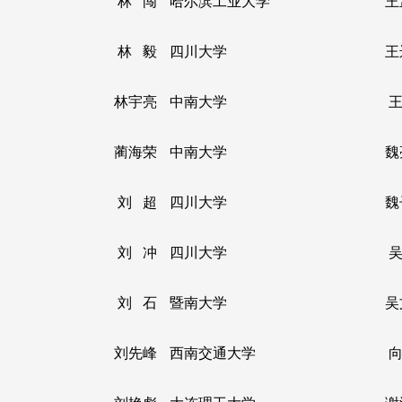
林 闯
哈尔滨工业大学
王
林 毅
四川大学
王
林宇亮
中南大学
王
蔺海荣
中南大学
魏
刘 超
四川大学
魏
刘 冲
四川大学
吴
刘 石
暨南大学
吴
刘先峰
西南交通大学
向