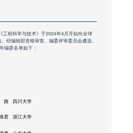
《工程科学与技术》于
2024
年
4
月开始向全球
与。经编辑部资格审查、编委评审委员会遴选、
年编委名单如下：
 路
四川大学
路君
浙江大学