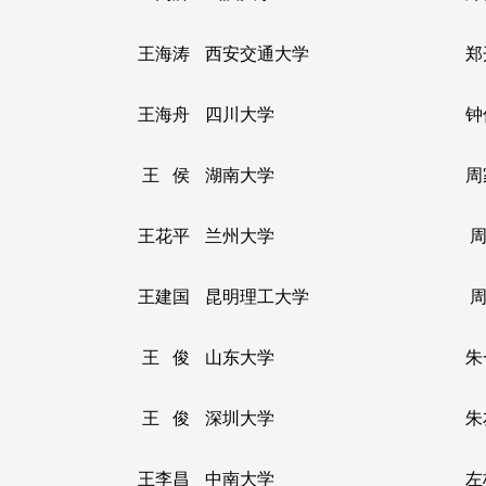
王海涛
西安交通大学
郑
王海舟
四川大学
钟
王 侯
湖南大学
周
王花平
兰州大学
周
王建国
昆明理工大学
周
王 俊
山东大学
朱
王 俊
深圳大学
朱
王李昌
中南大学
左