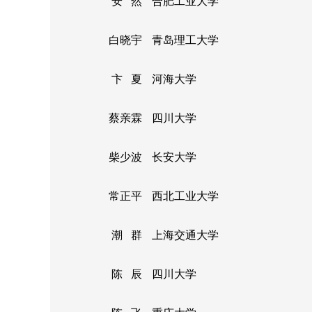
安 然
合肥工业大学
白晓宇
青岛理工大学
卞 夏
河海大学
蔡亲霖
四川大学
柴少波
长安大学
常正平
西北工业大学
潮 群
上海交通大学
陈 辰
四川大学