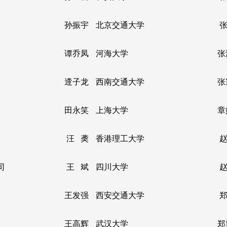
孙振宇
北京交通大学
张
谭乔凤
河海大学
张
遆子龙
西南交通大学
张
田永笑
上海大学
章
汪
䶮
香港理工大学
赵
司
王 斌
四川大学
赵
王发强
西安交通大学
郑
王高辉
武汉大学
郑