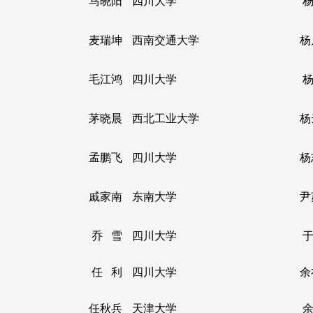
马晓阳
四川大学
杨
麦瑞坤
西南交通大学
杨
毛江鸿
四川大学
杨
茅晓晨
西北工业大学
杨
孟鹏飞
四川大学
杨
戚家南
东南大学
尹
乔 雪
四川大学
于
任 利
四川大学
余
任秋兵
天津大学
余