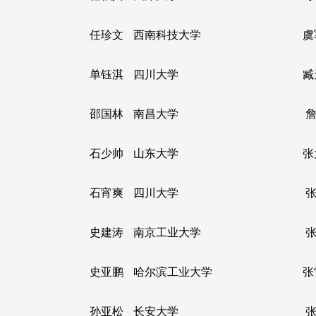
任珍文
西南科技大学
虞
单钰淇
四川大学
臧
邵国林
南昌大学
詹
石少帅
山东大学
张
石宵爽
四川大学
张
史建涛
南京工业大学
张
史亚鹏
哈尔滨工业大学
张
孙亚松
长安大学
张