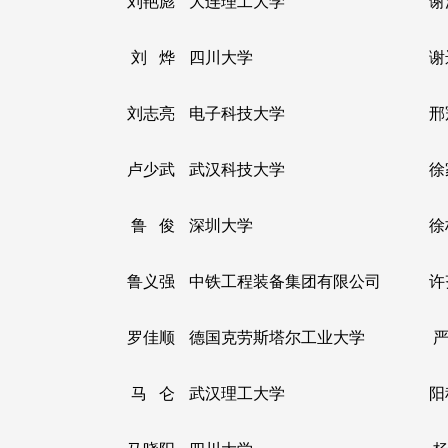
刘艳彪
大连理工大学
谢
刘 烨
四川大学
谢
刘志亮
电子科技大学
邢
卢少武
武汉科技大学
徐
鲁 俊
深圳大学
徐
鲁义强
中铁工程装备集团有限公司
许
罗佳顺
德国克劳斯塔尔工业大学
严
马 仑
武汉理工大学
阳