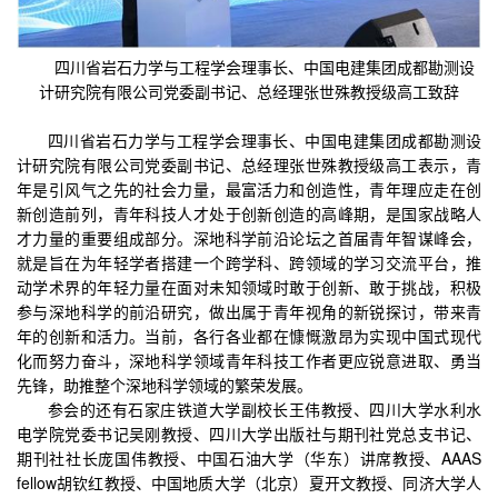
四川省岩石力学与工程学会理事长、中国电建集团成都勘测设
计研究院有限公司党委副书记、总经理张世殊教授级高工致辞
四川省岩石力学与工程学会理事长、中国电建集团成都勘测设
计研究院有限公司党委副书记、总经理张世殊教授级高工表示，青
年是引风气之先的社会力量，最富活力和创造性，青年理应走在创
新创造前列，青年科技人才处于创新创造的高峰期，是国家战略人
才力量的重要组成部分。深地科学前沿论坛之首届青年智谋峰会，
就是旨在为年轻学者搭建一个跨学科、跨领域的学习交流平台，推
动学术界的年轻力量在面对未知领域时敢于创新、敢于挑战，积极
参与深地科学的前沿研究，做出属于青年视角的新锐探讨，带来青
年的创新和活力。当前，各行各业都在慷慨激昂为实现中国式现代
化而努力奋斗，深地科学领域青年科技工作者更应锐意进取、勇当
先锋，助推整个深地科学领域的繁荣发展。
参会的还有石家庄铁道大学副校长王伟教授、四川大学水利水
电学院党委书记吴刚教授、四川大学出版社与期刊社党总支书记、
期刊社社长庞国伟教授、中国石油大学（华东）讲席教授、AAAS
fellow胡钦红教授、中国地质大学（北京）夏开文教授、同济大学人