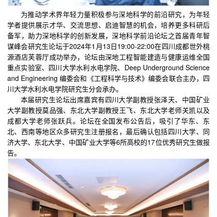
为推动学术界年轻力量积极参与深地科学的前沿研究，为年轻
学者提供展示才华、交流思想、启迪智慧的机会，培养更多科研后
备军，助力深地科学的创新发展，深地科学前沿论坛之首届青年智
谋峰会研究生论坛于2024年1月13日19:00-22:00在四川成都世外桃
源酒店芙蓉厅成功举办，论坛由深地工程智能建造与健康运维全国
重点实验室、四川大学水利水电学院、Deep Underground Science
and Engineering 编委会和《工程科学与技术》编委会联合主办，四
川大学水利水电学院研究生分会承办。
本届研究生论坛出席嘉宾有四川大学副教授张泽天、中国矿业
大学副教授莫品强、东北大学副教授王飞、东北大学老师关凯以及
成都大学老师张跃兵。论坛在全国发布公告后，吸引了华东、东
北、西南等地区众多研究生注册报名，最后确认包括四川大学、同
济大学、东北大学、中国矿业大学等6所高校的17位优秀研究生做报
告。