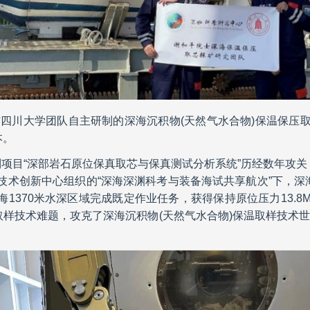
与四川大学团队自主研制的深海沉积物(天然气水合物)保温保压
本。
项目“深部岩石原位保真取芯与保真测试分析系统”历经数年攻关
深海技术创新中心组织的“深海深渊科考与装备海试共享航次”下，深
海1370米水深区域完成既定作业任务，获得保持原位压力13.8MP
取样技术难题，攻克了深海沉积物(天然气水合物)保温取样技术