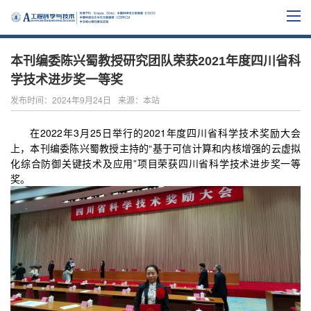
本刊编委陈兴蜀教授研究团队荣获2021年度四川省科
学技术进步奖一等奖
发布时间：2024年9月24日
来源：本站
在2022年3月25日举行的2021年度四川省科学技术奖励大会
上，本刊编委陈兴蜀教授主持的“基于可信计算和内核增强的云虚拟
化综合防御关键技术及应用”项目荣获四川省科学技术进步奖一等
奖。