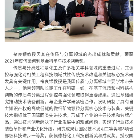
褚良银教授因其在传质与分离领域的杰出成就和贡献，荣获
2021年度何梁何利基金科学与技术创新奖。
传质与分离过程是化工及许多相关学科领域的重要过程，其调
控与强化对相关工程科技领域共性传统技术改造和关键核心技术研
发具有关键作用。褚良银教授是我国传质与分离领域主要学术带头
人之一，他带领团队长期工作在科研一线，在基于流场和材料结构
创新的传质与分离过程调控与强化领域取得重要成果。通过基础研
究推动技术装备创新，与企业产学研紧密合作，发明研制了具有自
主知识产权的高效低耗的微细矿物颗粒分离核心技术与装备，关键
技术指标优于国际同类先进技术，形成了产业的主导技术和名牌产
品；通过技术创新解决了行业发展中的难点问题，实现了行业技术
装备革新和产业优化升级。研究成果获国家技术发明二等奖和3项省
部级科技进步一等奖，获侯德榜化工科技创新奖和成就奖，授权国