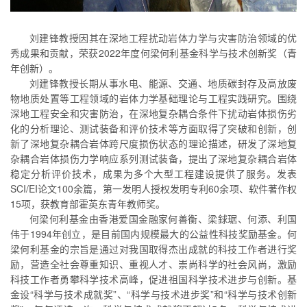
刘建锋教授因其在深地工程扰动岩体力学与灾害防治领域的优
秀成果和贡献，荣获2022年度何梁何利基金科学与技术创新奖（青
年创新）。
刘建锋教授长期从事水电、能源、交通、地质碳封存及高放废
物地质处置等工程领域的岩体力学基础理论与工程实践研究。围绕
深地工程安全和灾害防治，在深地复杂耦合条件下扰动岩体损伤劣
化的分析理论、测试装备和评价技术等方面取得了突破和创新，创
新了深地复杂耦合岩体跨尺度损伤状态的理论描述，研发了深地复
杂耦合岩体损伤力学响应系列测试装备，提出了深地复杂耦合岩体
稳定分析评价技术，成果为多个大型工程建设提供了服务。发表
SCI/EI论文100余篇，第一发明人授权发明专利60余项、软件著作权
15项，获教育部霍英东青年教师奖。
何梁何利基金由香港爱国金融家何善衡、梁銶琚、何添、利国
伟于1994年创立，是目前国内规模最大的公益性科技奖励基金。何
梁何利基金的宗旨是通过对我国取得杰出成就的科技工作者进行奖
励，营造全社会尊重知识、重视人才、崇尚科学的社会风尚，激励
科技工作者勇攀科学技术高峰，促进祖国科学技术进步与创新。基
金设“科学与技术成就奖”、“科学与技术进步奖”和“科学与技术创新