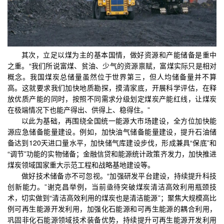
其次，立足以煤为主的基本国情，做好资源和产能储备是重中
之重。“我们所说富煤、贫油、少气的资源禀赋，富煤实际只是相对
概念。我国煤炭总储量虽然位于世界第三，但人均储备量并不算
高。这就要求我们加快地质勘探，摸清家底，开展科学评估，在释
放优质产能的同时，按照不同需求分级划定煤炭产能红线，让煤炭
在极端情况下也能产得出、供得上、稳得住。”
以此为基础，再围绕全国统一能源大市场建设，全方位加快能
源应急储备能量建设。例如，加快油气储备能量建设，提升石油储
备达到120天进口量水平，加快储气库建设步伐，形成兼具“保底”和
“调节”功能的实物储备；金融信贷和能源统计政策齐发力，加快推进
煤炭领域国家重大示范工程和战略基地建设等。
做好技术储备亦不可忽视。“加强研发平台建设，持续提升科技
创新能力。”谢克昌举例，当前亟待突破煤炭清洁高效利用瓶颈技
术，切实做到“清洁高效利用的煤炭也是清洁能源”；聚焦大规模高比
例可再生能源开发利用，加强化石能源和可再生能源的耦合利用，
巩固非化石能源领域技术装备优势，持续提升可再生能源开发利用