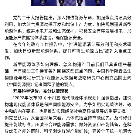
党的二十大报告提出，深入推进能源革命，加强煤炭清洁高效
利用，加大油气资源勘探开发和增储上产力度，加快规划建设新型
能源体系，统筹水电开发和生态保护，积极安全有序发展核电，加
强能源产供储销体系建设，确保能源安全。
在今年的政府工作报告中，“推进能源清洁高效利用和技术研
发，加快建设新型能源体系，提升可再生能源占比”被列入重点工
作。
新型能源体系如何理解、怎么构建？目前我们已具备哪些基
础，尚有哪些工作待完善？围绕这些焦点问题
，中国科学院青岛生
物能源与过程研究所/泛能源大数据与战略研究中心谢克昌院士向
《中国能源报》记者阐释了他的观点。
开展科学评价，充分认清现状
“2022年发布的《‘十四五’现代能源体系规划》强调指出，加快
构建现代能源体系是保障国家能源安全，力争如期实现碳达峰、碳
中和的内在要求，也是推动实现经济社会高质量发展的重要支撑。”
谢克昌认为，从全国视角来看，具体包括坚持节能优先，及时修订
提升能效标准，压减不合理能源需求；做好资源和产能储备，在释
放优质产能的同时，科学划定煤炭产能红线；建设全国统一能源大