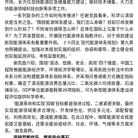
市场，全方位加快能源应急储备能力建设；做好技术储备，大力支
持能源领域科技创新等多项工作。
一系列复杂的工作如何有序推进？在谢克昌看来，科学认清现
状是当务之急。“围绕能源体系建设，我们怎么来做？目前已经发展
到什么阶段了？不同省份搞得怎么样？总体在国际上又属于什么水
平？为了弄清楚现状，开展现代能源体系指数评价，对于规划建设
新型能源体系有着重要作用。《‘十四五’现代能源体系规划》第九章
也明确提出，加强对本规划实施的组织、协调和督导，建立健全规
划实施监测评估、考核监督机制。”
谢克昌介绍，围绕“清洁、低碳、安全、高效”四个维度，中国工
程院根据能源经济学、环境经济学等理论，采用系统分析法中的序
关系分析法构建能源体系指标体系，并采用问卷调查方式确定指标
权重，确定了清洁能源消费总量占比、二氧化碳人均排放量、石油
储采比、GDP单位能源能耗等26项指标，可为新型能源体系建设进
程评估提供科学参考。
“能源革命和实现‘双碳’目标都是渐进过程，二者紧密关联，最终
实现能源领域需求合理化、开发绿色化、供应多元化、调配智能
化、利用高效化，建成能源强国。在此过程中，保障能源安全既是
前提又是基础，还需全面协调经济、社会、环境、气候等多方面关
系。”谢克昌称。
坚持节能优先，筑牢安全基石