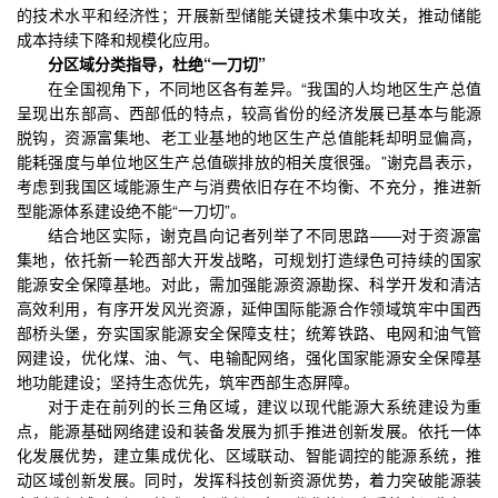
的技术水平和经济性；开展新型储能关键技术集中攻关，推动储能
成本持续下降和规模化应用。
分区域分类指导，杜绝“一刀切”
在全国视角下，不同地区各有差异。“我国的人均地区生产总值
呈现出东部高、西部低的特点，较高省份的经济发展已基本与能源
脱钩，资源富集地、老工业基地的地区生产总值能耗却明显偏高，
能耗强度与单位地区生产总值碳排放的相关度很强。”谢克昌表示，
考虑到我国区域能源生产与消费依旧存在不均衡、不充分，推进新
型能源体系建设绝不能“一刀切”。
结合地区实际，谢克昌向记者列举了不同思路——对于资源富
集地，依托新一轮西部大开发战略，可规划打造绿色可持续的国家
能源安全保障基地。对此，需加强能源资源勘探、科学开发和清洁
高效利用，有序开发风光资源，延伸国际能源合作领域筑牢中国西
部桥头堡，夯实国家能源安全保障支柱；统筹铁路、电网和油气管
网建设，优化煤、油、气、电输配网络，强化国家能源安全保障基
地功能建设；坚持生态优先，筑牢西部生态屏障。
对于走在前列的长三角区域，建议以现代能源大系统建设为重
点，能源基础网络建设和装备发展为抓手推进创新发展。依托一体
化发展优势，建立集成优化、区域联动、智能调控的能源系统，推
动区域创新发展。同时，发挥科技创新资源优势，着力突破能源装