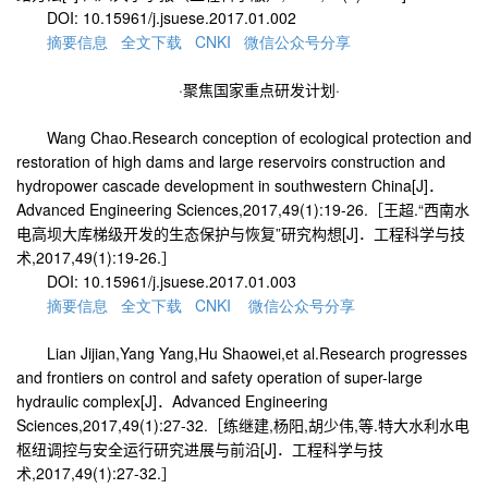
DOI: 10.15961/j.jsuese.2017.01.002
摘要
信息
全文
下载
CNKI
微信
公众
号
分享
·聚焦国家重点研发计划·
Wang Chao.Research conception of ecological protection and
restoration of high dams and large reservoirs construction and
hydropower cascade development in southwestern China[J]
．
Advanced Engineering Sciences,2017,49(1):19-26.
［王超
.“
西南水
电高坝大库梯级开发的生态保护与恢复
”
研究构想
[J]
．工程科学与技
术
,2017,49(1):19-26.
］
DOI: 10.15961/j.jsuese.2017.01.003
摘要
信息
全文
下载
CNKI
微信
公众
号
分享
Lian Jijian,Yang Yang,Hu Shaowei,et al.Research progresses
and frontiers on control and safety operation of super-large
hydraulic complex[J]
．
Advanced Engineering
Sciences,2017,49(1):27-32.
［练继建
,
杨阳
,
胡少伟
,
等
.
特大水利水电
枢纽调控与安全运行研究进展与前沿
[J]
．工程科学与技
术
,2017,49(1):27-32.
］