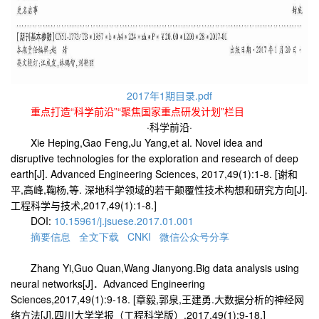
2017年1期目录.pdf
重点打造“科学前沿”“聚焦国家重点研发计划”栏目
·科学前沿·
Xie Heping,Gao Feng,Ju Yang,et al. Novel idea and
disruptive technologies for the exploration and research of deep
earth[J]. Advanced Engineering Sciences, 2017,49(1):1-8. [
谢和
平
,
高峰
,
鞠杨
,
等
.
深地科学领域的若干颠覆性技术构想和研究方向
[J].
工程科学与技术
,2017,49(1):1-8.]
DOI:
10.15961/j.jsuese.2017.01.001
摘要
信息
全文
下载
CNKI
微信
公众
号
分
享
Zhang Yi,Guo Quan,Wang Jianyong.Big data analysis using
neural networks[J]
．
Advanced Engineering
Sciences,2017,49(1):9-18.
[
章毅
,
郭泉
,
王建勇
.
大数据分析的神经网
络方法
[J].
四川大学学报（工程科学版）
,2017,49(1):9-18.]