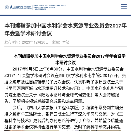
本刊编辑参加中国水利学会水资源专业委员会2017年
年会暨学术研讨会议
发布时间：2023年12月26日
来源：本站
本刊编辑参加中国水利学会水资源专业委员会
2017
年年会暨学
术研讨会议
2017
年
9
月
5
日
上午
8
点
30
分，中国水利学会水资源专业委员会
2017
年年会暨学术研讨会议在四川大学水利水电学院
C201
召开。张
凌之编审及栏目编辑参加了此次会议，认真聆听了张建云院士关于
《
平原河网区城市水环境提升技术和应用
》、
中国水利水电科学研
究院王浩院士关
于《
陆地水循环与全球气候变化
》等大会特邀报
告，
了解相关领域最新研究成果和热点问题。
会后，
《四川大学学报（工程科学版）》编辑部常务副主编张
凌之编审
与王浩院士、张建云院士进行了深入学习与交流，对《工
程科学与技术》更名后的办刊思路等进行了介绍，并希望今后能通
过更多学术会议等机会进行学习交流，及时了解科研动态并约稿。