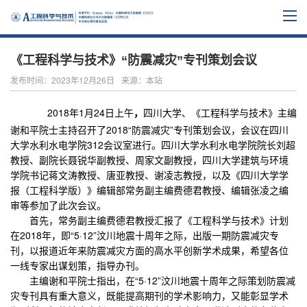
《工程科学与技术》“防震减灾”专刊策划会议
发布时间：2023年12月26日
来源：本站
2018
年
1
月
24
日上午
，
四川大学、《工程科学与技术》主编
谢和平院士主
持召开了
2018
“防震减灾”专刊策划会议，会议在四川
大学水利水电学院
312
会议室进行。四川大学水利水电学院院长刘超
教授、副院长聂锐华副教授、周家文副教授，四川大学建筑与环境
学院书记蒋文涛教授、唐亚教授、谢凌志教授，以及《四川大学学
报（工程科学版）》编辑部常务副主编费德君教授、编辑张凌之编
审等参加了此次会议。
首先，常务副主编费德君教授汇报了《工程科学与技术》计划
在
2018
年，即“
5
·
12
”汶川地震十周年之际，出版一期防震减灾专
刊，以报道近年来防震减灾方面的高水平创新学术成果，希望各位
一线专家出谋划策，指导办刊。
主编谢和平院士指出，在“
5
·
12
”汶川地震十周年之际策划防震减
灾专刊具有重大意义，既能提高期刊的学术影响力，又能彰显学术