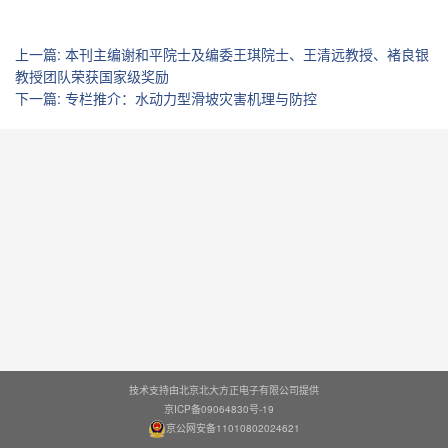
上一篇
:
本刊主编谢和平院士及编委王琪院士、王清远教授、褚良银
教授团队荣获国家级奖励
下一篇
:
专栏推介：水动力型滑坡灾害机理与防控
技术支持由北京北大方正电子有限公司提供
京ICP备09064830号-19
京公网安备11010802024621