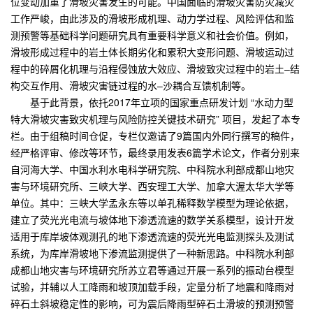
位变动加重了滑坡灾害发生的可能。中国面临的滑坡灾害防灾减灾
工作严峻，由此涉及的滑坡形成机理、动力学过程、风险评估和监
测预警等基础科学问题研究具有重要科学意义和社会价值。例如，
滑坡形成过程中的岩土体长期劣化和累积大变形问题、滑坡运动过
程中的碎屑化机理与沿程侵蚀放大效应、滑坡致灾过程中的岩土
–
结
构交互作用、滑坡灾害链过程的水
–
沙耦合互馈机制等。
基于此背景，依托
2017
年立项的国家重点研发计划 “水动力型
特大滑坡灾害致灾机理与风险防控关键技术研究” 项目，发起了本专
栏。由于组稿时间仓促，专栏仅邀请了
9
篇国内外同行撰写的稿件，
经严格评审、修改等环节，最终录用发表
6
篇学术论文，作者分别来
自河海大学、中国水利水电科学研究院、中科院水利部成都山地灾
害与环境研究所、三峡大学、西安理工大学、加拿大渥太华大学等
单位。其中：三峡大学孟永东等以单孔稀释数学模型为理论依据，
建立了荧光光电流与坡体地下渗透流速的数学关系模型，设计开发
适用于库岸坡体观测孔的地下渗透流速的荧光光电监测探头及测试
系统，为库岸滑坡地下渗流监测提供了一种新思路。中科院水利部
成都山地灾害与环境研究所
苏立
君等通过开展一系列的振动台模型
试验，并辅以人工降雨和坡顶加载手段，定量分析了地震和降雨对
碎石土斜坡稳定性的影响，可为震后降雨型碎石土滑坡的预测预警