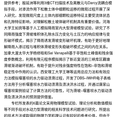
提供参考；殷延洲等利用
3
维
CT
扫描技术及离散元与
Darcy
流耦合模
拟手段，对渗流作用下松散土体中细颗粒运移的微观过程开展了深
入研究，发现微观尺度上土体内部细颗粒运移特征主要受流体状态
和孔隙特征影响，对理解松散土坡体破坏机制具有重要价值。河海
大学王如宾等基于人工模拟降雨室内大型滑坡模型试验，研究了不
同降雨强度下滑坡堆积体孔隙水压力变化与土压力的响应规律与变
形破坏模式，揭示了降雨诱发滑坡变形破坏机理，有助于更好地理
解降雨入渗过程与堆积体滑坡变形失稳破坏模式之间的内在关系。
加拿大渥太华大学杨修晗和
Sai Vanapalli
基于非饱和土峰值和残余强
度参数概念，利用有限元程序模拟揭示了新近复活的三峡库区藕塘
滑坡渐进破坏机制，有助于提升对残余强度特性在饱和
–
非饱和滑坡
稳定性中作用的认识。西安理工大学王琳等运用总应力法和有效应
力法模拟堰塞坝的水力驱动溃滑过程，开发了
DBS–IWHR
电子表格
方法用于分析堰塞坝水力驱动溃滑及溃决洪水过程，并通过唐家山
堰塞坝案例验证了计算方法的可靠性，可为滑坡
–
堰塞坝水力驱动溃
滑及溃决洪水的预测提供借鉴。
专栏所发表的
6
篇论文采用物理模型试验、理论分析和数值模拟
等不同手段对水动力型滑坡的相关科学技术问题进行研究，所提出
的技术方法或取得的物理力学机理认识有较好的参考价值，但由于