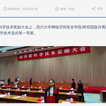
分享
发布时间：2022-03-28
来源：本站
川省科学技术奖励大会上，
四川大学网络空间安全学院/研究院陈兴蜀
科学技术进步奖一等奖。