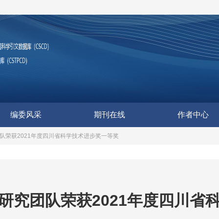
编委风采
期刊在线
作者中心
队荣获2021年度四川省科学技术进步奖一等奖
研究团队荣获2021年度四川省