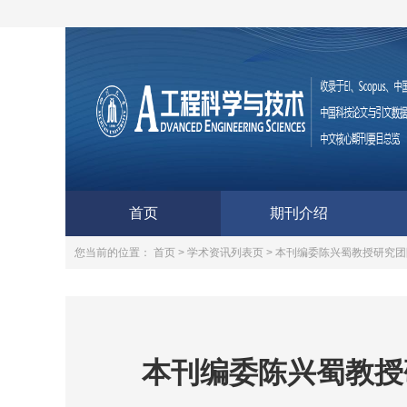
首页
期刊介绍
您当前的位置：
首页 >
学术资讯列表页 >
本刊编委陈兴蜀教授研究团
本刊编委陈兴蜀教授