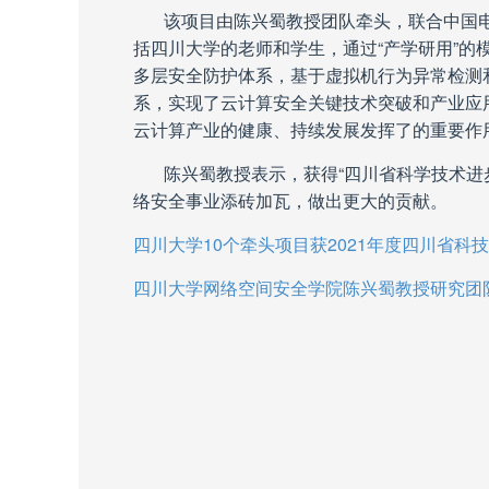
该项目由陈兴蜀教授团队牵头，联合中国
括四川大学的老师和学生，通过“产学研用”
多层安全防护体系，基于虚拟机行为异常检测
系，实现了云计算安全关键技术突破和产业应
云计算产业的健康、持续发展发挥了的重要作
陈兴蜀教授表示，获得“四川省科学技术进
络安全事业添砖加瓦，做出更大的贡献。
四川大学10个牵头项目获2021年度四川省科
四川大学网络空间安全学院陈兴蜀教授研究团队