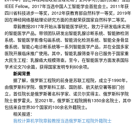
IEEE Fellow。2017年当选中国人工智能学会首批会士。2011年获
四川省科技进步一等奖，2012年获教育部自然科学一等奖，2019年
因在神经网络基础理论研究方面的贡献荣获国家自然科学二等奖。
章毅教授2017年开始从事智能医学研究，致力于研发临床实用
的智能医学产品。带领团队研发出智能乳腺诊断系统、智能肺检测
系统、智能医学影像勾画系统、智能消化检测系统、智能全身骨显
像系统、智能心电诊断系统等一系列智能医学产品，并在全国多家
医院开展临床推广使用。其中，智能乳腺筛查平台已服务于国家重
大民生工程：乳腺癌大规模筛查。至今，在智能医学方面发表国际
学术论文70余篇，获得国家发明专利60余项。
新闻背景
据了解，俄罗斯工程院的前身是苏联工程院，成立于1990年，
由俄罗斯科学院、俄罗斯科工部、国防部、航天航空署等部门创
立，首任院长是俄罗斯著名科学家、诺贝尔奖得主、俄罗斯科学院
院士普罗霍夫。至2021年，俄罗斯工程院拥有1350余名院士，其中
包括来自世界30个国家的100余名外籍院士。
相关报道：
我校计算机学院章毅教授当选俄罗斯工程院外籍院士