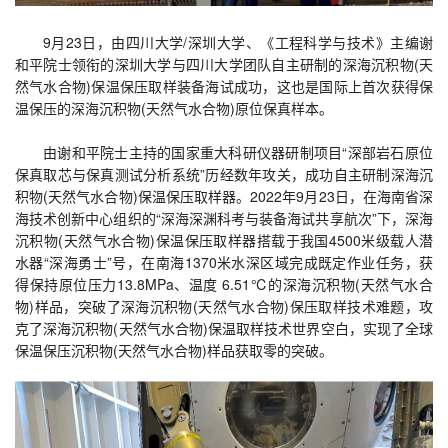
9月23日，
由四川大学/深圳大学、《工程科学与技术》主编谢
和平院士领
衔的深圳大学与四川大学团队自主研制的深海沉积物(天
然气水合物)保温保压取样装备海试成功，这也是国际上首次获得保
温保压的深海沉积物(天然气水合物)原位保真样本。
由谢和平院士主持的国家重大科研仪器研制项目“深部岩石原位
保真取芯与保真测试分析系统”历经数年攻关，成功自主研制深海沉
积物(天然气水合物)保温保压取样器。2022年9月23日，在海南省深
海技术创新中心组织的“深海深渊科考与装备海试共享航次”下，深海
沉积物(天然气水合物)保温保压取样器搭载于我国4500米级载人潜
水器“深海勇士”号，在南海1370米水深区域完成既定作业任务，获
得保持原位压力13.8MPa、温度 6.51℃的深海沉积物(天然气水合
物)样品，突破了深海沉积物(天然气水合物)保压取样技术难题，攻
克了深海沉积物(天然气水合物)保温取样技术世界空白，实现了全球
保温保压沉积物(天然气水合物)样品获取零的突破。