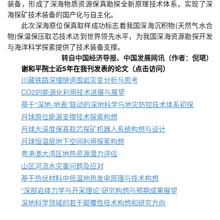
装备，形成了深海物质资源保真勘探全新原理技术体系，实现了深
海探矿技术装备的国产化与自主化。
此次深海原位保真取样成功标志着我国深海沉积物(天然气水合
物)保温保压取芯技术达到世界领先水平，为我国深海资源勘探开发
与海洋科学探索提供了技术装备支撑。
转自
中国经济导报、中国发展网讯
（
作者：倪珺
）
谢和平院士
近5年在我刊发表的论文（点击
访问
）
川藏铁路深埋隧道围岩灾变分析与思考
CO2的能源化利用技术进展与展望
基于“深地-地表”联动的深地科学与地灾防控技术体系初探
月球原位能源支撑技术探索构想
月球大深度保真取芯探矿机器人系统构想与设计
月球恒温层地下空间利用探索构想
粤港澳大湾区地热资源潜力评估
山区河流水灾害问题及应对
基于热伏材料中低温地热发电原理与技术构想
“深部岩体力学与开采理论”研究构想与预期成果展望
深地科学领域的若干颠覆性技术构想和研究方向