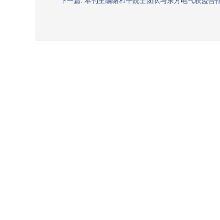
下一篇: 本刊主编谢和平院士团队与东方电气联盟合