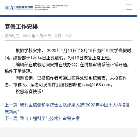
寒假工作安排
发布时间：2023年12月26日
来源：本站
根据学校
安排
，
202
3
年1月1
1
日
至
2月
1
8
日
为四川大学寒假
时
间。
编辑部于1月
1
4
日
正式
放假，2月
1
6
日恢复正常上班
。
编辑部在
放
假期间安排在线办公；
在线投审稿系统正常开通，
稿件正常处理
。
问题咨询：
已投稿作者可通过稿件处理系统留言
；
未投稿作
者、审稿人、读者可发邮件到编辑部邮箱jscu@163.com
。
祝您新春快乐！
上一篇
:
我刊主编谢和平院士团队成果入选“2022年中国十大科技进
展新闻”
下一篇
:
致《工程科学与技术》审稿专家