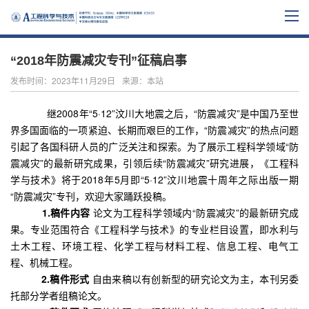
“2018年防震减灾专刊”征稿启事
发布时间：2023年11月29日
来源：本站
继
2008
年
“
5
·
12
”
汶川大地震之后，“防震减灾
”
是中国乃至世
界多国面临的一项紧迫、长期而艰巨的工作，
“防震减灾
”
的热点问题
引起了各国科研人员的广泛关注和探索。为了展示工程科学领域
“防
震减灾
”的最新研究成果，引领后续
“防震减灾
”研究进展，《工程科
学与技术》将于
2018
年
5
月即“
5
·
12
”汶川地震十周年之际出版一期
“防震减灾”专刊
，
欢迎大家踊跃投稿。
1.
稿件内容
论文为工程科学领域内
“防震减灾
”的最新研究成
果。专业范围符合《工程科学与技术》的专业栏目设置，即水利与
土木工程、环境工程、化学工程与材料工程、信息工程、电气工
程、机械工程。
2.
稿件形式
自由来稿
以有创新型的研究论文为主，本刊另委
托部分学者组稿
论文。