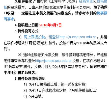
3.
稿件要求
严格按照《工程科学与技术》
征稿简则
和
投稿模
板
的要求撰写，自由来稿的研究论文尽量控制在
8
页以内。
为了确保
EI
收录，一定要注意中英文摘要的内容充实，请参考本刊的
摘要撰
写要求
。
4.
投稿截止日期
2018
年
3
月
1
日
5.稿件投寄方式
1）
网上直接投稿。
请登陆
http://jsuese.scu.edu.cn
，并请
在稿件标题处注明“防震减灾”稿件，投稿栏目为“
2018
年防震减灾专
刊”。
2）通过组稿老师推荐投稿：稿件投到组稿老师处，经组稿
老师审查推荐后登陆
http://jsuese.scu.edu.cn
投稿，在稿件标题处注
明“防震减灾”稿件，投稿栏目为“
2018
年防震减灾专刊”，
同时在稿件
中注明组稿老师姓名。
6.稿件处理流程说明
1）3
月
1
日投稿截止后，统一送专家审稿；
2）3
月
31
日完成修改和定稿，
4
月稿件编辑加工；
3）5
月出版。