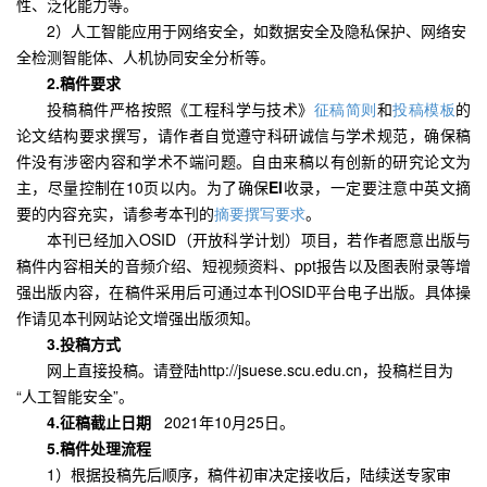
性、泛化能力等。
2
）人工智能应用于网络安全，如数据安全及隐私保护、网络安
全检测智能体、人机协同安全分析等。
2.
稿件要求
投稿稿件严格按照《工程科学与技术》
征稿简则
和
投稿
模
板
的
论文结构要求撰写，请作者自觉遵守科研诚信与学术规范，确保稿
件没有涉密内容和学术不端问题。自由来稿以有创新的研究论文为
主，尽量控制在
10
页以内。为了确保
EI
收录，一定要注意中英文摘
要的内容充实，请参考本刊的
摘要撰写要求
。
本刊已经加入
OSID
（开放科学计划）项目，若作者愿意出版与
稿件内容相关的音频介绍、短视频资料、
ppt
报告以及图表附录等增
强出版内容，在稿件采用后可通过本刊
OSID
平台电子出版。具体操
作请见本刊网站论文增强出版须知。
3.
投稿方式
网上直接投稿。请登陆
http://jsuese.scu.edu.cn
，投稿栏目为
“人工智能安全”。
4.
征稿截止日期
2021
年10
月25
日。
5.
稿件处理流程
1
）根据投稿先后顺序，稿件初审决定接收后，陆续送专家审