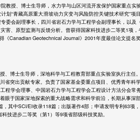
学院教授、博士生导师，水力学与山区河流开发保护国家重点实
计划“青藏高原重大滑坡动力灾变与风险防控关键技术研究”项
程专委会副理事长，四川省岩石力学与工程学会副理事长，以及
质灾害、原型监测与反馈分析。曾获得国家科技进步二等奖
1
项，
得《
Canadian Geotechnical Journal
》
2001
年度最佳论文提名
授、博士生导师，深地科学与工程教育部重点实验室执行主任
川省突出贡献专家。负责了国家基金委重点项目、优秀青年科
与工程学会理事、中国岩石力学与工程学会工程设计方法分会常
着眼于国家深地探索的重大战略需求和科学前沿，长期从事深
篇，其中
SCI/EI
收录
118
篇；出版著作
4
部；申请发明专利
63
项
省科技进步二等奖（第
1
）等
9
项省部级科技奖励。