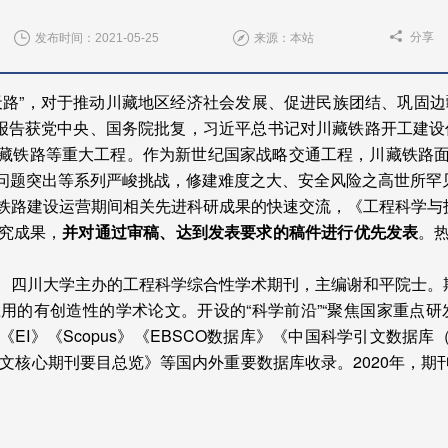
分享
发布时间：2021-05-25
来源：本站
天路”，对于推动川藏地区经济社会发展、促进民族团结、巩固
报告获党中央、国务院批复，习近平总书记对川藏铁路开工建设
施川藏铁路等重大工程。作为新世纪国家战略交通工程，川藏铁路
问题突出等系列严峻挑战，修建难度之大、安全风险之高世所罕
铁路建设运营期间相关先进科研成果的快速交流，《工程科学与技
究成果，
并对通过审稿、达到发表要求的稿件进行优先发表
。
、四川大学主办的工程科学综合性学术期刊，主编谢和平院士。期
用的有创造性的学术论文。开设的“科学前沿”“聚焦国家重点研
《
EI
》《
Scopus
》《
EBSCO
数据库》《中国科学引文数据库
文核心期刊要目总览》等国内外重要数据库收录。
2020
年，期