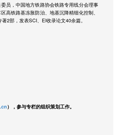
任委员，中国地方铁路协会铁路专用线分会理事
寒区高铁路基冻胀防治、地基沉降精细化控制、
专著
2
部，发表
SCI
、
EI
收录论文
40
余篇。
.cn
），参与专栏的组织策划工作。