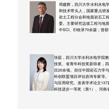
邓建辉，四川大学水利水电
和技术带头人，国家重点研发
岩土工程分会和地面岩石工
委。主要研究边坡工程与地
中
SCI
、
EI
收录
70
余篇；曾获
张茹，四川大学水利水电学院教
技奖、省青年科技奖获得者，四
目
20
余项。担任中国岩石力学
科创联盟项目评估咨询专家等。
与应用研究。发表学术论文
137
科技进步一等奖（第
1
）、河南