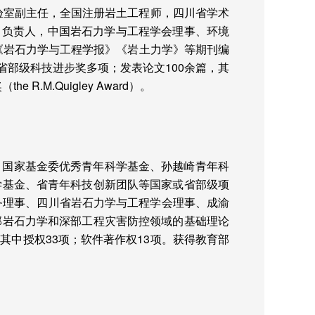
验室副主任，全国注册岩土工程师，四川省学术
目负责人，中国岩石力学与工程学会理事、环境
《岩石力学与工程学报》《岩土力学》等期刊编
省部级科技进步奖多项；发表论文
100
余篇，其
奖（
the R.M.Quigley Award
）。
。国家基金委优秀青年科学基金、孙越崎青年科
学基金、省青年科技创新团队等国家或省部级项
务理事、四川省岩石力学与工程学会理事、成渝
部岩石力学和深部工程灾害防控领域的基础理论
，其中授权
33
项；软件著作权
13
项。获得教育部