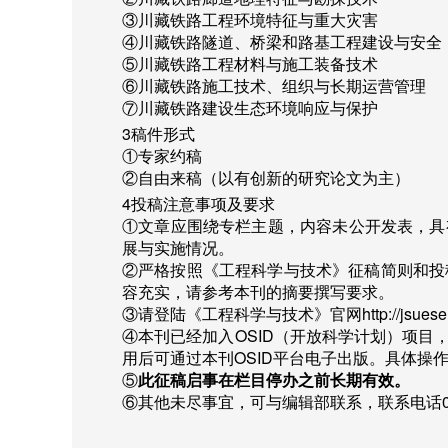
③川藏铁路工程环境特征与重大灾害
④川藏铁路隧道、桥梁和路基工程建设与安全
⑤川藏铁路工程材料与施工装备技术
⑥川藏铁路施工技术、组织与长期运营管理
⑦川藏铁路建设生态环境响应与保护
3
稿件形式
①专家约稿
②自由来稿（以有创新的研究论文为主）
4
投稿注意事项及要求
①文章应围绕专栏主题，内容未公开发表，具
展与实施情况。
②严格按照《工程科学与技术》征稿简则和投
容充实，请参考本刊的摘要撰写要求。
③请登陆《工程科学与技术》官网
http://jsues
④本刊已经加入
OSID
（开放科学计划）项目
用后可通过本刊
OSID
平台电子出版。具体操
⑤
此征稿启事在栏目停办之前长期有效。
⑥其他未尽事宜，可与编辑部联系，联系电话