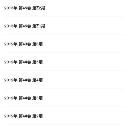
2013年
第45卷
第Z2期
2013年
第45卷
第Z1期
2012年
第43卷
第6期
2012年
第44卷
第5期
2012年
第44卷
第4期
2012年
第44卷
第3期
2012年
第44卷
第2期