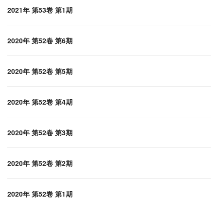
2021年
第53卷
第1期
2020年
第52卷
第6期
2020年
第52卷
第5期
2020年
第52卷
第4期
2020年
第52卷
第3期
2020年
第52卷
第2期
2020年
第52卷
第1期