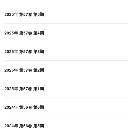
2025年
第57卷
第5期
2025年
第57卷
第4期
2025年
第57卷
第3期
2025年
第57卷
第2期
2025年
第57卷
第1期
2024年
第56卷
第6期
2024年
第56卷
第5期