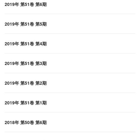
2019年
第51卷
第6期
2019年
第51卷
第5期
2019年
第51卷
第4期
2019年
第51卷
第3期
2019年
第51卷
第2期
2019年
第51卷
第1期
2018年
第50卷
第6期