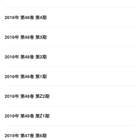
2016年
第48卷
第4期
2016年
第48卷
第3期
2016年
第48卷
第2期
2016年
第48卷
第1期
2016年
第48卷
第Z2期
2016年
第48卷
第Z1期
2015年
第47卷
第6期