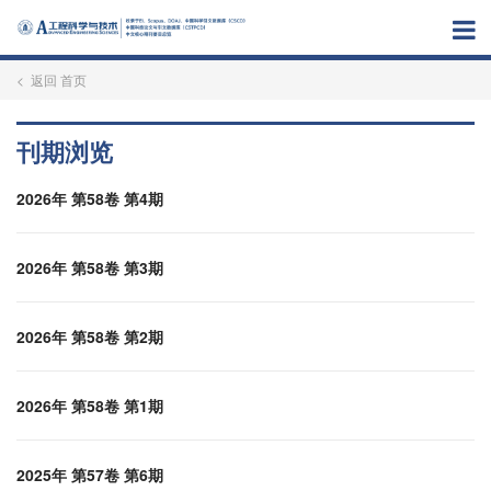
< 返回 首页
刊期浏览
2026年
第58卷
第4期
2026年
第58卷
第3期
2026年
第58卷
第2期
2026年
第58卷
第1期
2025年
第57卷
第6期