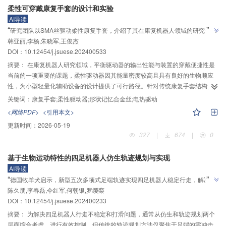
柔性可穿戴康复手套的设计和实验
本近似解，系统性地分析海拔高度增加时各环境参数的变化及其对空泡演化进
AI导读
程的影响，并定义了可以体现海拔影响的参数敏感性系数，使用该系数评估了
”
“
研究团队以SMA丝驱动柔性康复手套，介绍了其在康复机器人领域的研究进
高海拔下各环境参数对空泡的影响程度。结果表明：所求解析近似解可适用于
韩亚丽,李杨,朱晓军,王俊杰
展，验证了“柔性驱动器能量密度高、生物顺应性好”的猜想，为轻量化康复辅助
单空泡和多空泡体系；通过本近似解可以系统地分析各环境参数对空泡溃灭时
”
DOI：
10.12454/j.jsuese.202400533
间等特性的影响趋势及影响程度；对空泡溃灭影响最大的环境参数为环境气
装置提供解决方案。
压，其与溃灭时间和最小半径的敏感性系数分别为10.8%、5.7%；其他环境参
摘要：
在康复机器人研究领域，平衡驱动器的输出性能与装置的穿戴便捷性是
数对空泡溃灭时间的影响程度从大到小依次为泡数量、泡间距、溃灭初始半
当前的一项重要的课题，柔性驱动器因其能量密度较高且具有良好的生物顺应
径、温度、饱和蒸气压、液体密度、表面张力；考虑上述所有环境参数的影
性，为小型轻量化辅助设备的设计提供了可行路径。针对传统康复手套结构复
响，当海拔高度由0增加到4 km时，空泡溃灭时间增加14%，最小半径增加
杂、体积大、笨重等问题，设计一种由形状记忆合金（SMA）丝驱动的手部柔
关键词：
康复手套;柔性驱动器;形状记忆合金丝;电热驱动
53%。
性康复手套。首先，根据SMA的电热驱控特征，搭建性能测试平台，分析SMA
<网络PDF>
<引用本文>
丝在不同条件下的驱动特性，验证SMA丝作为驱动器在柔性康复手套中的可行
更新时间：
2026-05-19
性；接着，基于人手骨骼运动机理和手部康复需求分析，设计可穿戴柔性康复
327
|
674
|
0
手套；然后，建立手部康复装置的控制模型，根据SMA丝自感知特性，设计前
馈控制和基于位移反馈的比例‒积分‒微分（PID）控制策略，并仿真分析不同输
基于生物运动特性的四足机器人仿生轨迹规划与实现
入信号下SMA丝驱动器的控制效果，验证控制模型对非线性驱动过程的调节能
AI导读
力；最后，搭建了样机实验平台，进行主被、动康复训练和辅助抓握实验。实
”
“
德国牧羊犬启示，新型五次多项式足端轨迹实现四足机器人稳定行走，解决了
验结果表明，该柔性康复手套可以满足手部关节的屈/伸康复运动，且在镜像同
”
陈久朋,李春磊,伞红军,何朝银,罗缨栾
打滑难题，为仿生机器人运动控制开辟新方向
步实验中表现出一定的响应一致性，证明本文提出的基于SMA丝的柔性驱动可
DOI：
10.12454/j.jsuese.202400233
穿戴康复手套具备较好的康复和助力效果，在轻量化康复辅助装置中具备一定
的应用潜力。
摘要：
为解决四足机器人行走不稳定和打滑问题，通常从仿生和轨迹规划两个
层面综合考虑，进行有效控制。但传统的轨迹规划方法仅聚焦于足端的零冲击