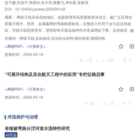
”
贺乃馨,宋燕平,李团结,张大羽,黄鹏飞,李怡晨,曾家琛
效应瓶颈提供解决方案
态频率及振型与数值仿真结果基本一致，验证了平面薄膜张拉方案的有效性和
DOI：
10.12454/j.jsuese.202500132
数值分析结果的可靠性。
摘要：
网状天线具有高收纳比、低面密度和高型面精度等优点，被广泛应用在
星载天线中。然而，金属索网的弯曲刚度较低，在预张力作用下会引起反枕效
应，导致天线型面变形，进而影响天线远场特性并造成增益下降。反枕效应已
成为制约网状天线向大口径、高精度发展的主要瓶颈之一。本文系统总结了当
关键词：
网状天线;反枕效应;负泊松比材料;面外刚度;薄膜结构
前反枕效应的解决方案，主要包括：基于薄壳无矩理论的解决方案（施加面外
<网络PDF>
<引用本文>
载荷、优化边界形状和调整薄膜内力比）、基于薄壳理论的解决方案（减小薄
更新时间：
2026-05-19
壳厚度或减小薄壳杨氏模量），同时指出这些方案均存在一定的局限性。在此
176
|
584
|
0
基础上，结合超材料的最新研究进展，提出将二维负泊松比材料制成薄板，并
将其弯曲形成抛物反射面，负泊松比材料的曲率弯曲同向性可以保证弯曲形成
“可展开结构及其在航天工程中的应用”专栏征稿启事
的曲面为正高斯曲率曲面，从而解决反枕效应。由于应用于网状天线上的负泊
松比材料需要是面内各向同性的，本文探索了目前文献中二维面内各向同性的
负泊松比材料，针对现有负泊松比材料拉伸载荷下容易失效、难以匹配张拉系
<网络PDF>
<引用本文>
统的问题，提出了一种新型预收卷六韧带手性材料，新型材料对缓解反枕效
更新时间：
2026-05-19
应、简化天线结构、缩减天线质量具有显著潜力，并在此框架下展望了未来负
32
|
72
|
0
泊松比材料应用于网状天线的发展趋势和亟待解决的关键问题。
河流保护与治理
有植被弯曲分汊河道水流特性研究
AI导读