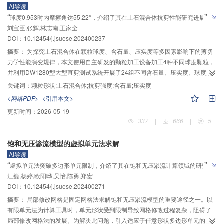
AI导读
变化趋势与数值量级上均高度一致；进一步地，通过开展3种不同工况下的12组
”
“
球度0.953时内摩擦角达55.22°，介绍了其在土石混合体抗剪性能研究进展，
数值模拟，发现理论解析解与数值模拟结果具有高度一致性，充分验证了本文
”
刘宝臣,张辉,林志南,王家全
团队建立多因子试验体系，为工程颗粒选型提供依据。
理论方法的正确性和可靠性。本文研究工作可为高烈度地震区条形锚板基础的
DOI：
10.12454/j.jsuese.202400237
设计及施工提供一定的理论参考，能够帮助优化锚板设计，提高其在地震荷载
作用下的安全性和稳定性。
摘要：
为探究土石混合体在颗粒球度、含石量、压实度等多因素影响下的剪切
力学性能演变规律，本文使用自主研发的颗粒加工设备加工4种不同球度颗粒，
并利用DW1280型大型直剪测试系统开展了24组不同含石量、压实度、球度的
土石混合料的大型室内直剪试验。试验结果表明：1）随球度
增大，颗粒棱角
S
S
关键词：
颗粒形状;土石混合体;抗剪强度;含石量;压实度
逐渐减少，土石混合体的抗剪强度逐步从颗粒间咬合嵌固及错动摩擦共同提供
<网络PDF>
<引用本文>
转变为以错动摩擦为主，土石混合体的抗剪强度、剪胀量及黏聚力
随之降低，
c
c
更新时间：
2026-05-19
内摩擦角呈现先增大后减小的趋势，在球度
时，内摩擦角取得最大
S
=
=
0.953
0.953
S
337
|
666
|
5
值55.22°，并且，内摩擦角
与球度
的关系可用指数函数描述。2）当颗粒形
φ
S
φ
S
状及压实度相同的情况下，随含石量从60%增加至100%，土石混合体的内部结
饱和无压渗流模型的虚拟单元法求解
构发生变化，剪切应力‒剪切位移曲线由应变软化转为应变硬化，抗剪强度、内
AI导读
摩擦角
均呈现先增大后减小的趋势，而黏聚力
则在含石量大于80%后基本保
φ
c
φ
c
”
“
虚拟单元法突破多边形单元限制，介绍了其在饱和无压渗流计算领域的研究进
持不变；在剪切过程中颗粒发生了翻转、破碎，试验曲线出现“波动跳跃”现象。
”
江巍,杨婷,欧阳晔,吴怡,陈勇,郑宏
展，团队建立了局部修改网格体系，为复杂土坝渗流模拟提供解决方案
3）随压实度不断提高，土、石颗粒间的咬合嵌固效果逐步增强，试样的抗剪强
DOI：
10.12454/j.jsuese.202400271
度显著提升，但抗剪强度的增大幅度逐渐降低。研究成果对实际工程中土石混
合体的颗粒形状选择具有重要意义，有助于更准确地控制土石混合体的力学性
摘要：
局部修改网格是固定网格法求解饱和无压渗流模型的重要途径之一。以
能，确保工程的安全性和稳定性。
有限单元法为计算工具时，单元形状受到限制导致网格修改过程复杂，阻碍了
局部修改网格法的发展。为解决此问题，引入适应于任意形状多边形单元的虚