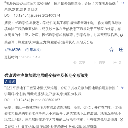
”
“
南海钙质砂三维应力试验揭秘，棱角越尖强度越高，介绍了其在南海岛礁建设
为-10～24 mm/a，其中，桩号11+806～12+921渠段变形较大；以11+700～
”
朱婕,刘鑫,曹冬,史旦达
的研究进展，为填岛地基设计提供解决方案
11+800渠段内的孔径雷达干涉测量技术（InSAR）测点和测斜管数据为例，构
DOI：
10.12454/j.jsuese.202400374
建的变形预测模型具有较高精度；卫星视线方向（LOS）的表面变形与内部指
向渠道中心线方向（A向）的位移均未表现出收敛趋势，其中，LOS向变形主要
摘要：
钙质砂临界状态力学特性对其工程性能有着显著影响。作为南海岛礁吹
受地下水位、渠道水位及时效因素影响，而渠坡深度3.5 m以下的A向位移则主
填造陆工程的重要材料，钙质砂土体在天然状态下通常处于三维应力状态，存
要与温度和时效因素相关。研究成果可为膨胀土渠坡的安全监控与风险防控提
在明显的中主应力效应。因钙质砂颗粒易破碎，形态各异，对其宏细观临界状
供科学依据和技术支撑。
态力学特性有显著影响。为深入研究三维应力状态下颗粒形状对钙质砂临界状
关键词：
颗粒形状;中主应力;颗粒破碎;临界状态;离散元分析
3D
态特性的影响，在软件PFC
中采用碎片替换法构建颗粒破碎模型，开展了一
<网络PDF>
<引用本文>
系列真三轴排水剪切模拟，重点分析了颗粒形状和中主应力对数值试样临界状
更新时间：
2026-05-19
态特性的影响。研究发现：在宏观上，随着颗粒棱角度的增加，试样峰值强度
239
|
889
|
2
随之增加，达到临界状态时的体积膨胀量更加显著，q‒p空间内临界状态线的斜
率和e‒p空间内临界状态线的截距也随之增加（q为广义剪应力，p为平均主应
强渗透性注浆加固地层蠕变特性及长期变形预测
力，e为孔隙比）。随着中主应力系数b的增加，试样峰值强度和临界状态体积
AI导读
膨胀量均逐渐降低，e‒p空间内临界状态线的截距随着b值的增加，呈现先减少
”
“
临江平原地下工程遇渗漏沉降难题，介绍了其在注浆加固地层的蠕变特性领域
后增加的趋势。在细观上，当试样达到临界状态时，随着颗粒棱角度的增加，
李晨晖,徐志鹏,周硼焜,张洪波,郑彦涛,李润国,刘长武
的研究进展，研究团队建立分级加载试验体系，为解决长期稳定性问题提供方
颗粒体系的平均配位数逐渐减小而接触法向力各向异性逐渐增强，冗余比、孔
”
DOI：
10.12454/j.jsuese.202500167
隙比、平均主应力三者之间呈现良好的线性相关性，在三维空间内逐渐上移。
案
随着b值的增加，试样法向接触力各向异性系数逐渐减小，而试样平均配位数逐
摘要：
临江平原城市往往具有强渗透性地层、高地下水位，并存在与地下水强
渐增大。
烈水力联系的地表水体等先天不利条件，易诱发地下工程渗漏、地表沉降等环
境岩土问题。注浆加固技术作为常用的工程治理措施，可有效降低地层渗透
性、提升地基承载力，并进一步控制地表沉降。然而，在长期应力‒地下水压耦
关键词：
注浆固结体;蠕变试验;长期稳定性;数值模拟;地层沉降