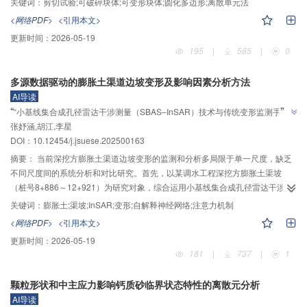
关键词：
剪切试验;可破碎块体;可变形块体;圆化多边形;离散单元法
各向异性系数的影响；通过可破碎块体的应力‒位移关系，对可破碎块体抗拉强
<网络PDF>
<引用本文>
度进行敏感性分析，研究抗拉强度对剪切演化规律的影响，对比刚性块体、可
更新时间：
2026-05-19
破碎块体和可变形块体的剪切特性。直剪试验结果表明：块体圆化程度对块体
195
|
585
|
0
剪切力学特性影响较大，尤其是切应力，刚性块体的自锁效应随着块体圆化程
度的增大而减小；当考虑块体的可变形特性时，随着圆化程度的减小，剪切应
多源数据驱动的膨胀土渠道边坡变形及影响因素分析方法
力和法向接触力的各向异性系数也会随之增大；相同垂直向荷载作用下，刚性
AI导读
块体、可破碎块体和可变形块体的剪切特性存在较大差异，刚性块体棱角之间
”
“
“小基线集合成孔径雷达干涉测量（SBAS‒InSAR）技术与传统变形监测手段”
存在夹具效应，切应力较大，而可变形块体和可破碎块体内部发生变形，切应
”
张妤涵,胡江,李星
揭示膨胀土渠坡变形规律，为安全监控提供解决方案
力较小。模拟结果说明，基于刚体假定的块体直剪数值试验无法反映块体真实
DOI：
10.12454/j.jsuese.202500163
的剪切力学特性，而基于可变形圆化多边形离散单元法的模拟准脆性材料断裂
法能够较好地模拟可破碎块体和可变形块体的剪切力学特性。
摘要：
当前深挖方膨胀土渠道边坡变形的监测和分析多局限于单一尺度，缺乏
不同尺度间的系统分析和对比研究。首先，以某调水工程深挖方膨胀土渠坡
（桩号8+886～12+921）为研究对象，综合运用小基线集合成孔径雷达干涉测
量（SBAS‒InSAR）技术与传统变形监测手段开展研究。采用SBAS‒InSAR技
关键词：
膨胀土;渠坡;InSAR;变形;自解释神经网络;注意力机制
术处理128景Sentinel‒1A影像数据，通过表面沉降监测数据验证SBAS‒InSAR
<网络PDF>
<引用本文>
结果的可靠性，识别变形速率大于10 mm/a的渠段。其次，结合SBAS‒InSAR
更新时间：
2026-05-19
数据与内部测斜监测数据，从空间上系统分析渠坡的内外部变形特征。最后，
181
|
737
|
1
选取渠坡地下水位、渠道水位、温度、降雨及时效等影响因子，构建基于注意
力机制的自解释神经网络渠坡变形预测模型，分析各因子对渠坡变形的影响大
颗粒形状和中主应力影响钙质砂临界状态特性的离散元分析
小。结果表明：SBAS‒InSAR技术与传统监测手段的变形结果差值小于3 mm，
AI导读
两种监测方法得到的变形趋势一致，渠坡整体呈上抬变形状态，平均变形速率