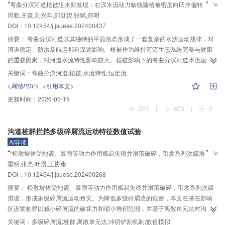
”
“
弯曲分汊河道植被阻水新发现：右汊水流动力轴线随植被密度向凹岸偏转，为
”
周勤,王森,刘兴年,郑旦妮,张斌,郑明
河道整治与生态修复奠基
DOI：
10.12454/j.jsuese.202400437
摘要：
弯曲分汊河道以其独特的平面形态形成了一套复杂的水沙运动规律，对
河道稳定、防洪及航运都有深远影响。植被作为维持河流生态系统完整与健康
的重要因素，对河道水流特性影响较大。植被影响下的弯曲分汊河道水流运动
是一种特殊而复杂的水流问题，而目前针对其水流特性的相关研究较少。本文
关键词：
弯曲分汊河道;植被;水流特性;恒定流
基于物理模型开展不同来流及不同植被密度影响下的弯曲分汊河道概化试验，
<网络PDF>
<引用本文>
分析了有植被弯曲分汊河道水流的运动特性，主要包括水面高程、水面比降、
更新时间：
2026-05-19
表层流速分布及水流动力轴线变化等。试验结果表明：弯曲分汊河道水位受流
201
|
653
|
0
量影响较大，随着流量的增加水位呈现阶梯式增长，而随着植被密度的增加水
位抬高并不显著；来流相同条件下，弯曲分汊河段分流区、汊道段以及汇流区
沟道桩群拦挡多级碎屑流运动特征数值试验
流速受植被影响差异较大；右汊有植被条件下，受植被阻水作用影响，分汊段
AI导读
右汊水流动力轴线逐渐向凹岸侧偏转，且植被密度越大，水流动力轴线越靠近
”
“
“松散坡体受地震、暴雨等动力作用极易失稳并滑落破碎，引发系列次级滑坡，
凹岸侧。研究成果一定程度上可为相关的河道整治、河流生态修复等提供理论
雷明,张亮,叶晨,王协康
形成多级碎屑流运动致灾”，介绍了其在灾害防控领域的研究进展，研究团队探
参考。
”
DOI：
10.12454/j.jsuese.202400268
索了桩群拦挡碎屑流的布置策略，为降低多级碎屑流危害提供解决方案。
摘要：
松散坡体受地震、暴雨等动力作用极易失稳并滑落破碎，引发系列次级
滑坡，形成多级碎屑流运动致灾。为降低多级碎屑流的危害，本文在潜在影响
区设置桩群以减小碎屑流的破坏力和缩小堆积范围，并基于离散单元法对沟道
内桩群拦挡多级碎屑流的运动及堆积过程开展模拟研究。结果表明：首次来沙
关键词：
多级碎屑流;桩群;离散单元法;冲切铲刮机制;数值模拟