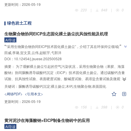
更新时间：
2026-05-19
用的结果，水流冲刷力与土体抗冲能力的相对大小决定了岸坡的稳定性。通过
220
|
848
|
0
详细分析土层土粒结构、土层厚度、水流深度、河道弯曲度及渗流等土体参数
与河道参数，构建了具有针对性的河流侵蚀计算模型，通过计算模型与实地测
绿色岩土工程
量相结合的方法模拟河岸坡脚侵蚀量和侵蚀速率，用BSTEM（bank stability
and toe erosion model）的模拟结果验证了本文计算模型的科学性与可靠性。
生物聚合物协同EICP生态固化裸土扬尘抗风蚀性能及机理
这种综合研究方法不仅提高了研究的深度和广度，而且为河岸侵蚀防控提供了
AI导读
更加全面和有效的技术支撑。
”
“
“采用生物聚合物协同EICP技术固化裸土扬尘”，介绍了其在环保抑尘领域的研
田威,李璐,贺文昊,云伟,赵航宇,弋郭洋
究进展，研究团队验证了生物聚合物强化碳酸钙固化效果，为解决裸土扬尘污
”
DOI：
10.12454/j.jsuese.202500528
染提供解决方案
摘要：
为了缓解裸土扬尘引起的空气污染状况，采用生物聚合物（果胶、海藻
酸钠）协同脲酶诱导碳酸钙沉淀（EICP）技术固化裸土扬尘。通过碳酸钙含量
试验、抗风蚀性试验、表面硬度试验、酸碱度试验、易溶盐含量试验及微观试
验，系统对比分析了果胶、海藻酸钠分别联合EICP技术固化裸土扬尘的效果。
关键词：
脲酶诱导碳酸钙沉淀;裸土扬尘;木钙;生物聚合物;表面固化
结果表明：果胶、海藻酸钠的加入对碳酸钙生成量有影响；固化4次后，0.50%
<网络PDF>
<引用本文>
果胶‒EICP、1.50%海藻酸钠‒EICP处理后试样的风蚀质量损失率分别为
更新时间：
2026-05-19
3.64%、0.37%，经果胶、海藻酸钠联合EICP技术固化后的试样有较好的抗风
156
|
398
|
0
蚀能力；固化4次后，果胶‒EICP、海藻酸钠‒EICP处理试样的表面硬度值较对
照组（水）分别提高了186.41%、132.66%；经过果胶‒EICP、海藻酸钠‒
黄河泥沙在海藻酸钠+EICP制备生物砖中的应用
EICP处理的试样pH值为7.5～7.8且易溶盐含量均小于1.60%；果胶、海藻酸钠
AI导读
与EICP过程生成的碳酸钙晶体共同作用，通过充填孔隙、黏附裸土颗粒，有效