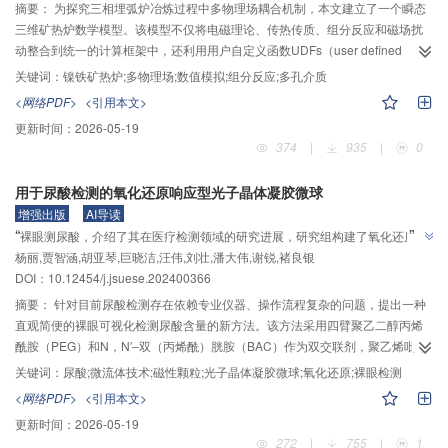
摘要：
为探究三相埋弧炉冶炼过程中多物理场耦合机制，本文建立了一个瞬态
三维矿热炉数学模型。该模型不仅将电磁理论、传热传质、组分反应和磁场扰
动整合到统一的计算框架中，还利用用户自定义函数UDFs（user defined
functions）求解了电流连续性方程和组分运输方程。本文分析了镍铁冶炼过程
关键词：
镍铁矿热炉;多物理场;数值模拟;组分反应;多孔介质
中的电磁‒温度‒组分多物理场分布规律，并对炉内热量的传递、物质的流动和
<网络PDF>
<引用本文>
能量的转化过程进行了模拟。此外，分析了不同时刻多物理场的变化规律，研
更新时间：
2026-05-19
究了不同电极插入深度对温度分布和金属氧化物转化率的影响。研究结果表
374
|
935
|
0
明：受电势梯度分布的影响，电流密度主要集中于电弧区内侧边缘，呈现趋肤
效应和邻近效应分布特性，并决定了焦耳热和温度场的分布，在电极下方形成
用于尿酸检测的氧化还原响应型光子晶体凝胶微球
一个高温坩埚区，其中电弧区最高温为5 641 K；当冶炼时间由10 min增至40
增强出版
AI导读
-3
min时，电弧平均电压降随之增大，且电弧底部内侧最大焦耳热由2.38 MW·m
”
“
裸眼测尿酸，介绍了其在医疗检测领域的研究进展，研究组构建了氧化还原响
-3
增至10.30 MW·m
；当电极插入深度由1.9 m增至2.5 m时，3个电弧区的平均
”
杨丽,贾智涵,胡亚琴,巨晓洁,汪伟,刘壮,潘大伟,谢锐,褚良银
应型光子晶体凝胶微球体系，为家用尿酸监测提供解决方案
电压降由20.67 V降至18.39 V，增强了电弧至熔池底部的电流密度，磁感应强
DOI：
10.12454/j.jsuese.202400366
度也随之增大，有利于熔池温度的提升，熔池底部最高温度由1 555 K升至1
809 K；冶炼至40 min时，坩埚区内氧化镍基本被还原。在坩埚区外，电极插入
摘要：
针对目前尿酸检测存在依赖专业仪器、操作流程复杂的问题，提出一种
深度为1.9 m比2.5 m时氧化镍的转化率高8%左右，而坩埚区内氧化铁最大转化
直观简便的裸眼可视化检测尿酸含量的新方法。该方法采用四臂聚乙二醇丙烯
率由41.8%提升至51.4%，但料面中心处氧化铁转化率由33.7%降至25.6%。
酰胺（PEG）和N，N′‒双（丙烯酰）胱胺（BAC）作为双交联剂，聚乙烯吡咯
烷酮包覆的四氧化三铁（Fe
O
@PVP）为构筑可显示结构色的光子晶体结构
关键词：
尿酸;微流体技术;磁性颗粒;光子晶体凝胶微球;氧化还原;裸眼检测
3
4
单元，通过微流控乳化和磁组装技术制备得到显色均匀的氧化还原响应型光子
<网络PDF>
<引用本文>
晶体凝胶微球（MPNC）；利用BAC内部的二硫键和巯基之间的可逆转换，可
更新时间：
2026-05-19
赋予凝胶还原条件下体积溶胀、氧化条件下收缩的性能，改变固定在微球基质
272
|
755
|
1