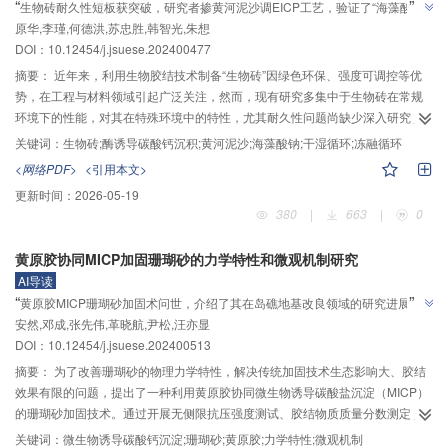
”
“
生物砖耐久性短板获突破，研究者掺黄河泥沙调EICP工艺，验证了“海藻酸钠
固化了裸土扬尘。研究结果可为生物聚合物联合EICP技术在裸土扬尘治理方面
”
原华,李瑾,何德洪,苏忠胜,韩智光,朱想
为Ca2+的沉淀提供成核位点”猜想，为恶劣环境建材体系建设奠定基础。
的环保应用提供参考。
DOI：
10.12454/j.jsuese.202400477
摘要：
近年来，利用生物胶结技术制备“生物砖”因绿色环保、强度可调控等优
势，在工程与材料领域引起广泛关注，然而，现有研究多集中于生物砖在常规
环境下的性能，对其在特殊环境中的特性，尤其耐久性问题尚缺少深入研究。
本文以黄河泥沙作为添加组分，将其引入基于酶诱导碳酸钙沉积（EICP）和海
关键词：
生物砖;酶诱导碳酸钙沉积;黄河泥沙;海藻酸钠;干湿循环;冻融循环
藻酸钠制备石英砂砖的工艺中，通过测试砂砖在正常、酸性、干湿循环及冻融
<网络PDF>
<引用本文>
循环4种环境下的强度、吸水率和微观结构，并基于机理分析，探讨掺入黄河泥
更新时间：
2026-05-19
沙对石英砂砖性能的影响。结果表明：海藻酸钠的掺入可有效提高EICP处理石
380
|
663
|
0
英砂砖的强度，其强化效应既源于碳酸钙含量的增加，也与砂砖内部结构及碳
酸钙沉淀结晶形态密切相关。所掺黄河泥沙的粒径越小，海藻酸钠与EICP协同
黄原胶协同MICP加固珊瑚砂的力学特性和微观机制研究
固结石英砂砖的抗压与抗折强度越大；在黄河泥沙最佳掺量下，砂砖的抗压与
AI导读
抗折强度可分别提高1.09和0.97倍，且其对干湿、冻融循环及酸性环境的适应
”
“
黄原胶MICP珊瑚砂加固术问世，介绍了其在岛礁地基改良领域的研究进展，
2+
能力显著增强。海藻酸钠为Ca
的沉淀提供成核位点，促使碳酸钙在海藻酸大
安然,邓成,张先伟,革晓航,尹松,汪亦显
研究团队建立了协同胶结体系，为解决传统加固生态影响大难题提供解决方
分子网格中生长；黄河泥沙被碳酸钙晶体和海藻酸钙凝胶包裹，形成“海藻酸钙
”
DOI：
10.12454/j.jsuese.202400513
凝胶-碳酸钙-黄河泥沙-石英砂”的四相单元结构，颗粒之间的黏聚力增大，结构
案。
也更为致密。
摘要：
为了改善珊瑚砂的物理力学特性，解决传统加固技术生态影响大、胶结
效果有限的问题，提出了一种利用黄原胶协同微生物诱导碳酸盐沉淀（MICP）
的珊瑚砂加固技术。通过开展无侧限抗压强度测试、胶结物质质量分数测定、
扫描电子显微镜（SEM）观测、X射线衍射（XRD）分析、计算机断层扫描
关键词：
微生物诱导碳酸钙沉淀;珊瑚砂;黄原胶;力学特性;微观机制