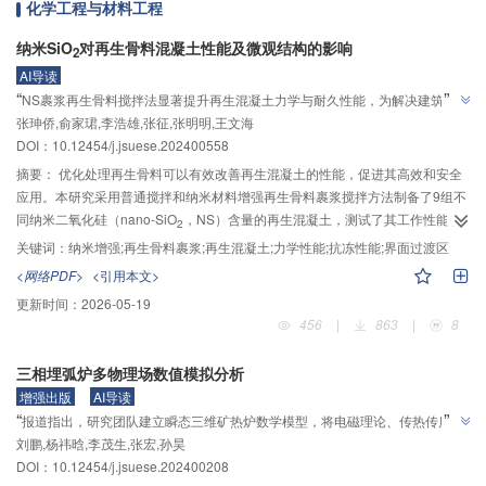
化学工程与材料工程
辆动力学性能和钢轨磨耗预测3方面对比分析了优化钢轨型面和60N钢轨型面的
各项性能指标。结果表明：与60N钢轨相比，优化钢轨型面缓解了与不同车轮
纳米SiO
对再生骨料混凝土性能及微观结构的影响
2
型面的两点接触问题；优化钢轨型面与不同车轮型面匹配下的轮轨接触应力水
AI导读
平、磨耗速率、曲线通过性能普遍优于60N钢轨；车轮80万次通过量下，优化
”
“
NS裹浆再生骨料搅拌法显著提升再生混凝土力学与耐久性能，为解决建筑垃圾
钢轨型面的磨耗范围更宽，最大磨耗量更小。通过该方法优化现有钢轨型面
”
张珅侨,俞家珺,李浩雄,张征,张明明,王文海
高值化利用问题提供解决方案
后，能保证车辆运行安全性与曲线通过能力，且能降低轮轨接触应力与磨耗速
DOI：
10.12454/j.jsuese.202400558
率。研究结果为客货共线铁路钢轨型面设计与钢轨打磨提供了参考。
摘要：
优化处理再生骨料可以有效改善再生混凝土的性能，促进其高效和安全
应用。本研究采用普通搅拌和纳米材料增强再生骨料裹浆搅拌方法制备了9组不
同纳米二氧化硅（nano-SiO
，NS）含量的再生混凝土，测试了其工作性能、
2
抗压强度、电通量值和抗冻性能，并采用核磁共振（NMR）和扫描电镜
关键词：
纳米增强;再生骨料裹浆;再生混凝土;力学性能;抗冻性能;界面过渡区
（SEM）揭示了NS含量和搅拌方式对再生骨料混凝土界面过渡区和孔结构的影
<网络PDF>
<引用本文>
响机理。结果表明：NS可显著增加浆体黏度，增强再生粗骨料的裹浆能力，适
更新时间：
2026-05-19
量NS的加入有利于改善再生混凝土力学性能和耐久性能；但NS掺量超过0.8%
456
|
863
|
8
后，其掺量对混凝土界面过渡区和孔隙结构的影响趋于稳定，且NS的团聚现象
会不利于其力学性能与耐久性能的发展；与普通搅拌方法相比，NS裹浆再生骨
三相埋弧炉多物理场数值模拟分析
料搅拌方法配制的混凝土力学性能、抗渗性能和抗冻性能更优，其冻融后的质
增强出版
AI导读
量损失和相对动弹性模量损失均低于普通搅拌方法配制的混凝土；微观结构测
”
“
报道指出，研究团队建立瞬态三维矿热炉数学模型，将电磁理论、传热传质、
试表明，NS裹浆再生骨料搅拌方法配制的混凝土有害孔数量比普通搅拌方法配
”
刘鹏,杨祎晗,李茂生,张宏,孙昊
组分反应和磁场扰动整合到统一计算框架，为优化镍铁冶炼工艺提供新方案
制的混凝土更少，且其新界面过渡区的质量更优。
DOI：
10.12454/j.jsuese.202400208