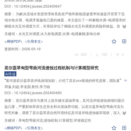
系，将综合利用破坏次数从26降至2，为复杂管控条件下互补调度提供技术路
36.68%和38.03%，其对电网的发电影响相对有限，可由其他电源予以补充。
”
DOI：
10.12454/j.jsuese.202400647
研究成果可为金沙江下游梯级水库群航运‒发电多目标协同调度提升长江川境段
径
航道等级提供技术支撑和决策参考，有助于长江黄金水道建设和交通强国战略
摘要：
为解决流域水资源管理体系愈发严格和新能源渗透率快速提升背景下流
的实施。
域水电水调、电调矛盾越发凸显的难题，本文提出了一种兼顾水调‒电调需求的
梯级水光互补调度方式，并系统评估了梯级水光互补调度的风险和效益。首
先，以累积偏差耗水量量化水调需求，并耦合到日前‒实时嵌套的梯级水光互补
关键词：
水光互补调度;水力发电调度;水调‒电调兼顾;影响分析
发电调度模型，以实现水调与电调需求的协调；然后，基于风险传导机制构建
<网络PDF>
<引用本文>
了涵盖梯级水电、光伏、水光互补系统多层级的互补调度综合风险评价指标，
更新时间：
2026-05-19
从系统互补特性出发，构建了涉及发电、效率等多类别的互补调度综合效益评
382
|
792
|
0
价指标，为多能互补调度的影响分析提供依据。以龙羊峡、拉西瓦、恰龙光伏
电站2021年运行数据开展实例验证，结果表明：水调‒电调兼顾方式可将综合
若尔盖草甸型弯曲河流侵蚀过程机制与计算模型研究
4
3
利用破坏次数从26降至2，最大综合利用破坏深度从325.25×10
m
降至
AI导读
4
3
66.26×10
m
，日均机组启停次数减少0.1，并大幅减少了龙羊峡电站的闸门操
”
“
黄河源若尔盖草原岸线崩塌加剧，介绍了其在xxx领域的研究进展，团队建立
作，梯级电站弃水量减少29.41%；且龙羊峡高效率运行区占比增加6.50%。该
”
邓漩,刘超,李龙国,鲁恒,李乃稳
侵蚀模型并验证可靠性，为守护水源与生态安全提供解决方案
调度模型可有效协调流域水调与电调矛盾，优化梯级水光互补系统运行状态，
DOI：
10.12454/j.jsuese.202400490
提升水资源利用效率与电站经济运行水平，可为复杂管控条件下梯级水光互补
调度提供可推广的技术路径与参考依据。
摘要：
若尔盖草原作为黄河上游关键水源涵养地，其河流岸线侵蚀崩塌问题日
益凸显，严重影响草原生态安全和水源涵养功能。以若尔盖草甸型弯曲河流为
研究对象，调查了若尔盖草原自然环境特征及河道岸线侵蚀破坏现状，深入探
讨了河岸侵蚀过程机制及其影响因素。研究全面分析了长期洪水冲刷、植被根
关键词：
草甸型弯曲河流;侵蚀机制;计算模型;岸坡稳定性
系锚固、冻融和渗流潜蚀耦合作用下的侵蚀破坏机制，揭示了河流岸线侵蚀是
<网络PDF>
<引用本文>
由下部粉砂层及砾石夹砂层的冲刷、上部草甸层的坍塌以及渗流和冻融共同作