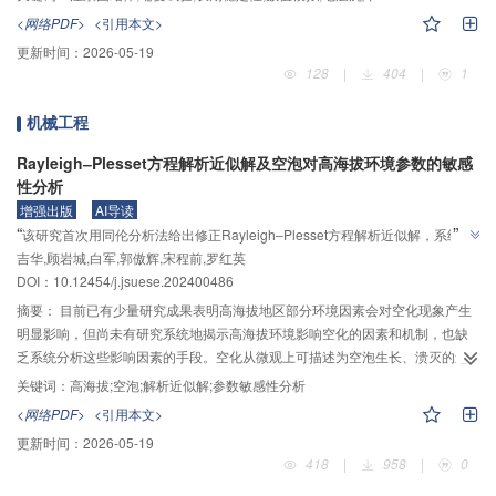
合作用下，注浆加固地层可能发生显著的蠕变变形甚至是蠕变破坏，严重影响
<网络PDF>
<引用本文>
工程在服役期间的安全性与长期稳定性。为系统研究注浆加固地层的蠕变特性
更新时间：
2026-05-19
及其演化规律，以注浆加固形成的粉砂、砂卵石固结体为研究对象，开展真实
128
|
404
|
1
水环境下分级加载蠕变试验并分析其蠕变特征。结果表明：随着荷载水平的提
高，固结体蠕变速率逐渐增大，蠕变破坏风险逐渐增加。在低应力水平下，固
机械工程
结体主要经历减速、等速蠕变阶段，蠕变量最终趋于某一稳定值；而在高应力
水平下，固结体进入加速蠕变阶段，蠕变量明显增加并最终发生蠕变破坏。在
Rayleigh‒Plesset方程解析近似解及空泡对高海拔环境参数的敏感
此基础上，采用Burgers模型和非线性黏弹塑性蠕变模型对各级荷载下蠕变数据
性分析
进行拟合及参数识别，结果显示，拟合度均大于95%，表明该模型可准确描述
增强出版
AI导读
注浆地层固结体的蠕变特性。最后，基于COMSOL Multiphysics开展注浆加固
”
“
该研究首次用同伦分析法给出修正Rayleigh‒Plesset方程解析近似解，系统揭
地层长期沉降数值模拟，结果显示，地层沉降量随时间逐渐趋于稳定且始终控
”
吉华,顾岩城,白军,郭傲辉,宋程前,罗红英
示高海拔环境影响空化机理，为解决高原流体机械空蚀问题提供解决方案
制在预警值内，证明工程区域地层经注浆加固治理后具备良好的长期稳定性，
DOI：
10.12454/j.jsuese.202400486
预期不会发生沉降破坏。
摘要：
目前已有少量研究成果表明高海拔地区部分环境因素会对空化现象产生
明显影响，但尚未有研究系统地揭示高海拔环境影响空化的因素和机制，也缺
乏系统分析这些影响因素的手段。空化从微观上可描述为空泡生长、溃灭的过
程，因此，研究高海拔环境下的空化需要先揭示各环境因素对空泡演化的影响
关键词：
高海拔;空泡;解析近似解;参数敏感性分析
机理。首先，通过同伦分析法（Homotopy Analysis Method）首次得出了含表
<网络PDF>
<引用本文>
面张力、不可凝结气体和泡间作用力项的修正Rayleigh‒Plesset方程的解析近
更新时间：
2026-05-19
似解。其次，针对单空泡体系，通过与现有研究中特定条件下Rayleigh‒
418
|
958
|
0
Plesset方程的解析解以及实验数据分别进行对比，验证本近似解的适用性；针
对多空泡体系，将本近似解与多空泡数值计算结果进行对比验证。最后，基于