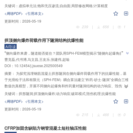
拟单元法，采用局部修改网格法求解二维饱和无压渗流模型。采用1阶虚拟单元
关键词：
虚拟单元法;饱和无压渗流;自由面;局部修改网格;计算精度
表达单元的水头变化并建立单元基本方程，推导单元渗透矩阵，并揭示1阶虚拟
<网络PDF>
<引用本文>
单元与有限单元数学上的联系。利用虚拟单元法对单元形状的包容性设计网格
更新时间：
2026-05-19
修改规则，建立整体渗透矩阵和整体流量向量的更新算法以减少计算成本。采
239
|
656
|
1
用均质矩形土坝、均质梯形土坝和非均质矩形土坝等3个数值算例检验本文算法
的计算精度和效率。结果显示：本文算法具有可靠的计算精度，获取的均质矩
拱顶侧向爆炸荷载作用下隧洞结构抗爆性能
形土坝自由面与解析解相对误差为0.45%，均质梯形土坝和非均质矩形土坝自
AI导读
由面与改进流形单元法结果基本吻合；迭代过程中自由面节点将加密，在提升
”
“
侧向爆炸来袭，隧道能否挺住？团队用SPH-FEM模型揭示“随侧向起爆角的减
计算精度的同时，也使得自由面形态更为平滑，但导致计算效率与传统局部修
曹克磊,代书博,马文昌,王友乐,张建伟,赵瑜
小，拱面典型测点的峰值位移逐渐衰减并伴随峰值点位置的偏移”，为抗爆设计
改固定网格方法相比略微下降。
”
DOI：
10.12454/j.jsuese.202500549
奠基
摘要：
为探究浅埋钢筋混凝土拱形隧洞在侧向爆炸荷载作用下的抗爆性能，基
于光滑粒子法和有限元（SPH-FEM）耦合算法建立“炸药-砂土-隧洞”全耦合三维
数值仿真模型，开展不同侧向起爆角和炸药量对隧洞结构的动力响应、毁伤过
程、破坏模式和损伤等级的影响研究。结果表明：随侧向起爆角的减小，拱面
关键词：
拱形隧洞;拱顶侧向爆炸;动力响应;破坏模式;毁伤机理;抗爆性能
典型测点的峰值位移逐渐衰减并伴随峰值点位置的偏移。不同侧向起爆角下隧
<网络PDF>
<引用本文>
洞压力分布显著不同，其中，90°正顶爆时拱面压力分布不均匀且压力峰值由拱
更新时间：
2026-05-19
顶向拱脚方向呈逐渐衰减趋势，60°和45°侧向起爆时压力峰值点发生偏移。不
215
|
466
|
0
同侧向起爆角和炸药量下压力峰值分布规律呈现近似三角形的特征，压力峰值
随侧向起爆角的减小而逐渐减小且分布特征呈递减趋势，其中，拱面压力分布
CFRP加固含缺陷方钢管混凝土短柱轴压性能
趋于均匀，拱墙受压区和受拉区向右偏移，近爆侧及远爆侧直墙受拉区分别向