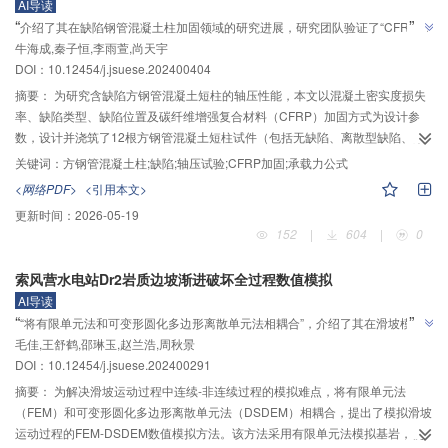
AI导读
底部和拱顶移动。此外，根据单自由度（SDOF）法对承受爆炸荷载后隧洞结构
”
“
介绍了其在缺陷钢管混凝土柱加固领域的研究进展，研究团队验证了“CFRP加
的损伤等级进行划分，正顶爆下隧洞损伤等级随炸药量减小由严重破坏降低为
牛海成,秦子恒,李雨萱,尚天宇
固后，密实度损失率为15%的试件极限承载力和延性较未加固试件分别提高
轻度破坏；隧洞最大峰值位移随侧向起爆角的减小呈现衰减趋势且损伤等级显
”
DOI：
10.12454/j.jsuese.202400404
著降低，表明荷载的强度与位置是影响隧洞结构爆炸响应的两个重要因素。研
9.1%和14.7%”猜想，为受损构件修复提供解决方案。
究结果可为隧洞结构的抗爆防护设计奠定理论基础。
摘要：
为研究含缺陷方钢管混凝土短柱的轴压性能，本文以混凝土密实度损失
率、缺陷类型、缺陷位置及碳纤维增强复合材料（CFRP）加固方式为设计参
数，设计并浇筑了12根方钢管混凝土短柱试件（包括无缺陷、离散型缺陷、集
中孔洞缺陷和CFRP加固缺陷试件），并进行了轴压试验，分析了不同参数对试
关键词：
方钢管混凝土柱;缺陷;轴压试验;CFRP加固;承载力公式
件的荷载‒位移曲线、荷载‒应变曲线及延性的影响规律。研究结果表明：当混
<网络PDF>
<引用本文>
凝土密实度损失率小于5%时，离散型缺陷对试件的受压性能影响较小，随着密
更新时间：
2026-05-19
实度损失率的增加，试件受压性能明显降低，与无缺陷试件相比，当密实度损
152
|
604
|
0
失率达15%时，其承载力和延性分别降低了26.9%和26.3%。在相同密实度损
失率下，集中孔洞缺陷对试件受压性能的不利影响高于离散型缺陷，且近壁集
索风营水电站Dr2岩质边坡渐进破坏全过程数值模拟
中孔洞缺陷相较于中心集中孔洞缺陷对受压性能影响更大；采用CFRP加固后，
AI导读
密实度损失率为15%的试件极限承载力和延性较未加固试件分别提高9.1%和
”
“
“将有限单元法和可变形圆化多边形离散单元法相耦合”，介绍了其在滑坡模拟
14.7%，对于内含集中孔洞缺陷的试件，全包裹加固效果优于半包裹加固。基
毛佳,王舒鹤,邵琳玉,赵兰浩,周秋景
领域的研究进展，团队建立FEM-DSDEM体系，为岩质边坡渐进破坏分析提供
于多元线性回归方法，本文提出了内含集中孔洞缺陷方钢管混凝土短柱的承载
”
DOI：
10.12454/j.jsuese.202400291
力计算公式，计算结果与实测值吻合较好。试验结果明确了不同类型缺陷、缺
解决方案
陷位置及CFRP加固措施对试件轴压性能的影响，可为实际工程中类似缺陷构件
摘要：
为解决滑坡运动过程中连续-非连续过程的模拟难点，将有限单元法
的评估与修复加固提供参考。
（FEM）和可变形圆化多边形离散单元法（DSDEM）相耦合，提出了模拟滑坡
运动过程的FEM-DSDEM数值模拟方法。该方法采用有限单元法模拟基岩，使