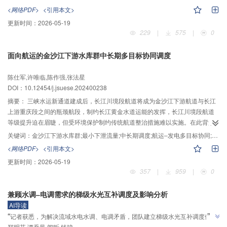
时，颗粒沿程方向速度随桩群排间距、排数的降低及侧向间距的增加而提高；
<网络PDF>
<引用本文>
竖直方向速度随桩群排数的增加和侧向间距的减小而下降，但对排间距并不敏
更新时间：
2026-05-19
感。桩群的设置能使下游来沙强度降低约47.6%，且下游来沙强度随桩群排间
229
|
575
|
0
距、排数的增加及侧向间距的减小而下降。同时，下游来沙时间因桩群排数的
增加和侧向间距的减小而产生延迟，但对排间距的敏感度较差。另外，桩群排
面向航运的金沙江下游水库群中长期多目标协同调度
的平均作用力越靠近下游，其峰值越小。以侧向间距3 m、排间距4 m的布置形
式为例，首次来沙时，第2、3排平均作用力的峰值仅为首排的17.2%和
陈仕军,许唯临,陈作强,张法星
15.8%，但排间距和排数的变化对其影响较弱；桩群侧向间距的增大对首排平
DOI：
10.12454/j.jsuese.202400238
均作用力的峰值影响相对有限，而其余排平均作用力的值会相应提高。再次来
沙时，相较于首次来沙，桩群排间距的增加会引起颗粒竖直方向速度明显降
摘要：
三峡水运新通道建成后，长江川境段航道将成为金沙江下游航道与长江
低，致使下游来沙时间略有延迟。桩群排平均作用力的初始值随排间距、排数
上游重庆段之间的瓶颈航段，制约长江黄金水道运能的发挥，长江川境段航道
的增加及侧向间距的减小逐渐提升；随着上游的持续来沙，桩群排间距、排
等级提升迫在眉睫，但受环境保护制约传统航道整治措施难以实施。在此背景
数、侧向间距的增加对首排平均作用力的峰值影响并不显著，而其余排平均作
下，开展金沙江下游水库群中长期航运‒发电多目标协同调度研究，探索利用金
关键词：
金沙江下游水库群;最小下泄流量;中长期调度;航运‒发电多目标协同;梯级总发电量
用力的峰值会相应增大；颗粒静止后，桩群排平均作用力的峰值随排间距、排
沙江下游梯级水库群的调蓄作用，增加枯水期长江川境段河道流量、提高长江
<网络PDF>
<引用本文>
数的增加及侧向间距的减小相应提高，且越接近下游其值越大。此外，碎屑流
川境段航道等级的可行性。本文以向家坝水电站枯水期最小下泄流量最大和梯
更新时间：
2026-05-19
铲刮距离、铲刮深度随桩群排间距、排数的增大和侧向间距的降低而减小，冲
级总发电量最大为目标，构建了金沙江下游梯级水库群航运‒发电多目标协同调
357
|
959
|
0
击铲刮模式由冲切破坏为主转变为冲切破坏和运动剪切破坏相结合。
度模型，并采用逐步优化算法进行航运‒发电多目标协同调度模型的求解计算。
丰水年、平水年、枯水年的实例研究结果表明：本文所提的航运‒发电多目标协
兼顾水调‒电调需求的梯级水光互补调度及影响分析
同调度模型在丰水年、平水年、枯水年能够将向家坝水库的最小下泄流量分别
AI导读
提升43.97%、23.53%和19.48%，而金沙江下游梯级水电站群的总发电量分别
”
“
记者获悉，为解决流域水电水调、电调矛盾，团队建立梯级水光互补调度体
减少0.76%、1.72%和1.02%，枯水期梯级最小出力的减幅分别为36.32%、
郑明芬,谭乔凤,闻昕,钱骏