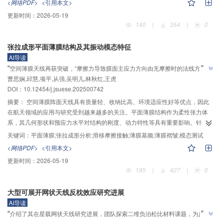
<网络PDF>
<引用本文>
陷，采用Sobol序列初始化种群、双种群并行搜索和交流等4种策略加以改进，
更新时间：
2026-05-19
提出改进的鲸鱼优化算法。最后，采用改进的鲸鱼优化算法修正先前的损伤定
140
|
354
|
0
位结果，并确定结构杆件实际损伤程度。对含有415个杆件的大口径空间可展开
天线结构开展损伤识别研究，研究表明：在考虑噪声的随机干扰下，通过Bayes
张拉成形平面薄膜结构及其振动模态特征
数据融合方法融合跨模型模态应变能指标和跨模型模态应变能变化率指标进行
AI导读
损伤定位，能有效降低非损伤杆件被误判为疑似损伤杆件的可能，相比仅采用
”
“
空间薄膜天线再获突破，“摩擦力导致膜面主应力方向由无摩擦时的法线方向转
跨模型模态应变能指标，可得到更准确的定位结果；在0.2%噪声干扰下，采用
”
曹思娴,邱慧,项平,从强,吴明儿,林秋红,王虎
变为切线方向”，团队验证张拉方案可靠性。
改进的鲸鱼优化算法在第一阶段损伤定位基础上准确识别损伤实际发生位置和
DOI：
10.12454/j.jsuese.202500742
具体程度，抗噪性良好。该两阶段结构损伤识别方法可为大型复杂工程结构损
伤识别提供参考。
摘要：
空间薄膜阵面天线具有质量轻、收纳比高、环境适应性好等优点，因此
在航天领域的应用与研究受到越来越多的关注。平面薄膜结构作为柔性张力体
系，其几何形状和预应力水平对结构的刚度、动力特性等具有重要影响。针对
大面积可展开平面薄膜天线的研发需求，本文设计制作了大型平面薄膜试验模
关键词：
平面薄膜;张拉成形分析;滑移摩擦接触;薄膜基频;薄膜褶皱;模态测试
型，并对其进行了振动模态测试。本文详细阐述了平面薄膜试验模型的找形与
<网络PDF>
<引用本文>
张拉成形分析，通过有限元分析探讨了边索和花边索套之间的摩擦接触对薄膜
更新时间：
2026-05-19
膜面应力分布的影响。结果表明：摩擦力导致膜面主应力方向由无摩擦时的法
195
|
427
|
0
线方向转变为切线方向，并导致膜面应力不均匀，具体表现为张拉点附近的膜
面Mises应力减小，而跨中边缘处的膜面Mises应力增大；同时，通过有限元软
大型可展开网状天线反枕效应研究进展
件对该模型进行了模态分析，并考虑了空气附加质量的影响；总结了试验模型
AI导读
在不同荷载工况下的褶皱分布形貌和模态测试结果，并将其与数值分析结果进
”
“
介绍了其在星载网状天线研究进展，团队探索二维负泊松比材料课题，为反枕
行比较。研究发现，薄膜褶皱程度随张力增加逐渐降低，测得的褶皱方向、模