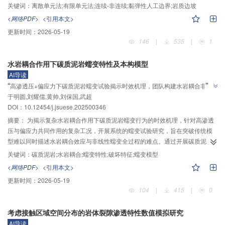
用可变形圆化多边形离散单元法模拟滑坡体，引入虚拟裂缝模型和Mohr-
关键词：
离散单元法;有限单元法;连续-非连续;黏弹性人工边界;岩质边坡
Coulomb准则模拟滑坡体的破碎与剪切破坏等从连续到非连续状态的转化，在
<网络PDF>
<引用本文>
截断边界上施加黏弹性人工边界，实现地震作用下滑坡体连续-非连续渐进演化
更新时间：
2026-05-19
过程的数值模拟。利用巴西圆盘试验和四点弯曲梁冲击试验，验证FEM-
146
|
535
|
1
DSDEM方法模拟材料连续-非连续演化过程的可行性和准确性。开展了索风营
水电站Dr2岩质边坡渐进破坏全过程数值模拟，研究了座滑破坏、局部崩塌破坏
水岩耦合作用下碳质泥岩蠕变特性及本构模型
和滑移破坏这3种不同破坏模式下的滑坡体的动力特性和堆积体空间分布特征。
AI导读
结果表明：Dr2岩质边坡失稳时，滑动模式均沿滑裂面产生滑动破坏，局部发生
”
“
高渗透压+偏应力下碳质泥岩蠕变试验揭示时效机理，团队构建水岩耦合非线
崩塌破坏；滑坡失稳运动的时间短、速度快、对河床对岸的山体冲击力强；失
”
于明圆,刘耀儒,黄帅,刘保国,武超
性黏弹塑性蠕变模型，为深部岩体长期稳定评价提供解决方案
稳破坏后形成的堆积物会冲击河道，破坏和淤堵进水口。研究成果可为同类岩
DOI：
10.12454/j.jsuese.202500346
质边坡渐进破坏全过程的研究提供数值模拟方案。
摘要：
为揭示复杂水岩耦合作用下碳质泥岩蠕变行为的时效机理，针对高渗透
压与偏应力共同作用的复杂工况，开展系统的蠕变试验研究，旨在突破传统模
型难以同时描述水岩耦合效应与非线性蠕变全过程的难点。通过开展碳质泥岩
在不同渗透压力与偏应力共同作用下的蠕变试验，系统研究了其蠕变变形特
关键词：
碳质泥岩;水岩耦合;蠕变特性;破坏特征;蠕变模型
性、应变时程规律和破坏机制，并构建了水岩耦合非线性黏弹塑性蠕变模型。
<网络PDF>
<引用本文>
结果表明：1）渗透压显著促进了碳质泥岩的蠕变变形，同时降低了其长期强
更新时间：
2026-05-19
度，致使其在较低应力水平下即发生蠕变破坏；2）渗透压对破坏形态具有重要
104
|
415
|
0
影响，特别是在低围压条件下，会削弱围压对内部裂隙的径向约束作用，导致
宏观破坏形态呈现随机性特征，出现复合型破坏模式；3）在渗透压作用下，碳
考虑接触区域空间分布的岩体裂隙渗透特性数值模拟研究
质泥岩蠕变破坏的细观断口形态发生明显变化，拉裂破坏表现为鳞片状脆性断
AI导读