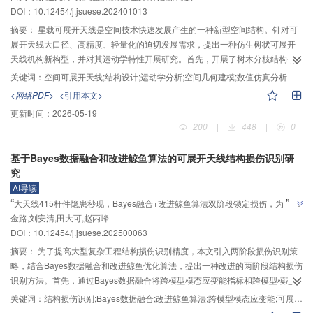
DOI：
10.12454/j.jsuese.202401013
整模块边长与角度。结果表明：装配误差沿误差链累积增大，且与装配间隙尺
寸及最大允许位移误差成正比；通过简化可变形调节模块结构，验证了模块设
摘要：
星载可展开天线是空间技术快速发展产生的一种新型空间结构。针对可
计与调节方案的有效性。
展开天线大口径、高精度、轻量化的迫切发展需求，提出一种仿生树状可展开
天线机构新构型，并对其运动学特性开展研究。首先，开展了树木分枝结构仿
生机理解析，提出可展开天线结构设计准则，进行了构型总体方案设计，并通
关键词：
空间可展开天线;结构设计;运动学分析;空间几何建模;数值仿真分析
过研制初代样机，验证了其展开原理的可行性；其次，采用闭环矢量法等理
<网络PDF>
<引用本文>
论，建立了可展开天线关键节点的空间几何模型和多级多闭环式肋单元及天线
更新时间：
2026-05-19
整体的运动学参数化模型；再次，通过分析不同初始条件下分枝外杆运动特
200
|
448
|
0
性，建立了“外旋平行，内旋归零”的驱动策略模型；最后，采用MATLAB、
ADAMS数值仿真软件对天线运动学模型和分枝外杆驱动策略模型进行了验证及
基于Bayes数据融合和改进鲸鱼算法的可展开天线结构损伤识别研
分析。仿真结果表明：所提出的机构能够顺利由收拢态运动至完全展开态，且
究
运动过程流畅无干涉，验证了机构原理和设计方案的正确性，以及分枝外杆驱
AI导读
动策略的可行性，为后续该型天线的工程应用提供了理论基础。
”
“
大天线415杆件隐患秒现，Bayes融合+改进鲸鱼算法双阶段锁定损伤，为巨型
”
金路,刘安清,田大可,赵丙峰
结构安全监测提供利器。
DOI：
10.12454/j.jsuese.202500063
摘要：
为了提高大型复杂工程结构损伤识别精度，本文引入两阶段损伤识别策
略，结合Bayes数据融合和改进鲸鱼优化算法，提出一种改进的两阶段结构损伤
识别方法。首先，通过Bayes数据融合将跨模型模态应变能指标和跨模型模态应
变能变化率指标融合得到新的损伤定位指标，进而定位复杂结构损伤的具体位
关键词：
结构损伤识别;Bayes数据融合;改进鲸鱼算法;跨模型模态应变能;可展开天线结构
置。其次，针对鲸鱼优化算法存在容易陷入局部最优、全局搜索能力不足等缺