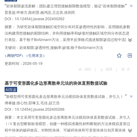
口、台阶花样和根状花样，剪裂破坏则呈现韧窝、穿晶裂纹和滑移分离等特
”
“
岩体裂隙渗流新解：团队建立理想接触裂隙数值模型，验证“岩体裂隙接触率越
征，细观与宏观破坏特征具有良好的对应关系；4）所建立的水岩耦合非线性黏
普姜超,申林方,陈积普,杨鸿忠,王志良,徐则民
大，其过流空间越小，流体绕流路径越长，使渗流流速变缓，从而降低了其渗
弹塑性蠕变模型能准确表征不同围压和渗透压条件下的蠕变全过程特征。本文
”
DOI：
10.12454/j.jsuese.202400262
模型以围压和渗透压为变量，参数确定方法简便可靠，基于室内试验数据获得
透率”，为地下工程防渗设计奠基。
的计算结果与实测值吻合良好。
摘要：
为研究岩体裂隙接触区域空间分布对其渗透特性的影响，采用随机参数
法构建理想接触的裂隙结构，并利用接触率和缺项对接触区域空间分布状态进
行表征。基于格子Boltzmann方法，采用半反弹格式描述裂隙渗流过程中流固耦
合作用机制，建立模拟理想接触岩体裂隙渗流演化机制的数值计算模型；结合
关键词：
岩体裂隙;渗透特性;接触率;缺项;格子Boltzmann方法
接触裂隙渗流模型和网格精度验证该模型的有效性和计算精度，并讨论接触
<网络PDF>
<引用本文>
率、接触空间分布和接触几何形状等因素对岩体裂隙渗透特性的影响。结果表
更新时间：
2026-05-19
明：岩体裂隙接触率越大，其过流空间越小，流体绕流路径越长，使渗流流速
240
|
655
|
0
变缓，从而降低了其渗透率；截面平均流速、截面平均压降与裂隙过流面积成
负相关关系。当裂隙接触区域空间分布较为离散时，其对流体的阻碍作用加
基于可变形圆化多边形离散单元法的块体直剪数值试验
剧，渗流流线的曲折度增大，流体流速减小，裂隙的过流能力降低；在接触率
AI导读
为11.77%的情况下，缺项从1.42增加至4.76时，渗透率降低50.3%；当椭圆柱
”
“
新模型用可变形圆化多边形离散单元法模拟块体直剪数值试验，并引入ⅠⅡ复
接触的纵横轴比较小时，其几何形貌呈扁平细长状，接触区域的奇异性增大，
傅睿婕,徐心怡,邵琳玉,毛佳,赵兰浩
合型断裂标准模型，创建了模拟准脆性材料断裂方法，为岩体工程剪切特性研
对流体流动的阻碍作用更加显著，纵横轴比从1.0减小到0.2，裂隙内平均流速从
”
DOI：
10.12454/j.jsuese.202400266
-4
-4
1.49×10
究提供新手段。
降至1.08×10
m/s。研究成果能为岩体接触裂隙渗透特性的定量评价
提供重要理论支撑。
摘要：
本文采用可变形圆化多边形离散单元法模拟块体直剪数值试验，并引入
Ⅰ/Ⅱ复合型断裂标准模型，创建一种模拟准脆性材料断裂的方法来模拟直剪过
程中块体的破碎效应。对刚性块体、可破碎块体和可变形块体分别开展块体直
剪数值试验，分析刚性块体圆化程度对剪切应力、剪胀剪缩特性及法向接触力