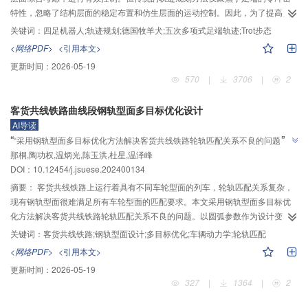
特性，忽略了结构层面的稳定布置和仿生层面的运动控制。因此，为了提高四
足机器人运动的稳定性，本文以德国牧羊犬为仿生蓝本，基于连杆机构实现了
关键词：
四足机器人;轨迹规划;德国牧羊犬;五次多项式足端轨迹;Trot步态
机器人在结构层面的仿生，利用二段式单腿结构推导了单腿的逆运动学模型。
<网络PDF>
<引用本文>
考虑到四足哺乳动物在运动工程中的抬腿后摆和落腿回缩特性，在足端轨迹的
更新时间：
2026-05-19
起止位置设置了抬腿后摆段和落腿回缩段，并引入边界条件，提出了一种新型
570
|
3706
|
2
五次多项式足端零冲击轨迹。与传统的三次多项式足端轨迹、复合摆线足端轨
迹与五次多项式足端轨迹在轨迹轮廓、速度和加速度层面的性能进行对比，结
客货共线铁路曲线段钢轨型面多目标优化设计
果表明所提五次多项式足端轨迹不仅具备仿生特性和足端零冲击特性，且具有
AI导读
较大的避障空间。为验证所提足端轨迹规划的正确性，采用四足哺乳动物能耗
”
“
“采用钢轨型面多目标优化方法解决客货共线铁路轮轨匹配关系不良的问题”，
最小的对角步态作为规划步态，搭建了ADAMS-Simulink联合仿真平台，实现了
”
那桐,陶功权,温炳光,陈玉洪,杜星,温泽峰
团队建立优化模型，验证更安全低磨耗方案。
单腿和整机的轨迹规划和步态控制。仿真实验表明，采用3种足端轨迹规划方法
DOI：
10.12454/j.jsuese.202400134
均能实现机器人稳定行走，但五次多项式足端轨迹在10 s内的实际行走位移更
接近理论行走位移（500 mm），复合摆线轨迹和三次多项式足端轨迹打滑较为
摘要：
客货共线铁路上运行着具有不同车轮型面的列车，轮轨匹配关系复杂，
明显。单腿轨迹跟踪实验和整机步态规划实验证明，除装配和不可避免的地面
现有钢轨型面很难满足所有车轮型面的匹配要求。本文采用钢轨型面多目标优
打滑等因素影响外，四足机器人能按照预定的五次多项式足端轨迹行走且运动
化方法解决客货共线铁路轮轨匹配关系不良的问题。以圆弧参数作为设计变
过程平稳，验证了所提足端轨迹的正确性。
量，以轮轨磨耗数、接触应力和脱轨系数为优化目标，以轮轴横向力、轮重减
关键词：
客货共线铁路;钢轨型面设计;多目标优化;车辆动力学;轮轨匹配
载率为约束函数，建立客货共线铁路曲线段钢轨型面优化数学模型。为降低优
<网络PDF>
<引用本文>
化模型计算时间成本，通过最优拉丁超立方试验设计方法在样本空间提取均匀
更新时间：
2026-05-19
的样本点，并建立径向基（RBF）代理模型预测设计变量与目标函数间的映射
327
|
1364
|
2
关系，基于NSGA‒Ⅱ优化算法对模型进行求解得到优化钢轨型面。针对不同车
轮型面，通过权重建立客货共线钢轨磨耗预测模型。从轮轨静态接触特性、车