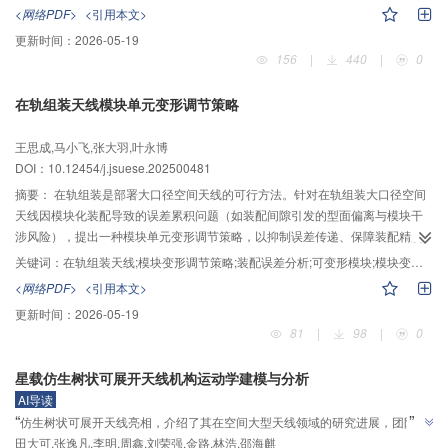
结合最小二乘优化，建立了一种适用于空间桁架系统的热变形重构策略：通过
<网络PDF>
<引用本文>
在可行域内遍历变形挠曲线转角初值，以主桁架位移为参考，实现两点夹持边
更新时间：
2026-05-19
界条件下平板结构的变形重构；通过引入融合测量手段，解决铰链造成挠曲线
156
|
440
|
0
难以解算的问题；以典型空间桁架系统为研究对象，验证了本文方法的有效
性，并开展了重构算法精度影响因素分析。结果表明：本文方法可有效重构空
在轨组装天线模块单元变形调节策略
间桁架系统在多种温度载荷工况下的变形，且寻优过程有且仅有一个最优解；
在该工况下，主桁架结构在两个主方向的弯曲变形重构误差分别小于0.16 mm
王思成,马小飞,张大羽,叶永博
和0.02 mm，带铰链太阳能板结构重构响应与理论响应的均方根误差约为0.95
DOI：
10.12454/j.jsuese.202500481
mm；此外，分析了加工制造误差、传感器表贴位置误差与布局方式及响应信号
噪声等因素对重构精度的影响，说明了本文算法的工程应用价值。
摘要：
在轨组装是部署大口径空间天线的可行方法。针对在轨组装大口径空间
天线因模块化装配导致的误差累积问题（如装配间隙引发的型面偏离与模块干
涉风险），提出一种模块单元变形调节策略，以抑制误差传递、保障装配精度
与系统性能。首先，建立考虑装配间隙的抛物面天线模型的方法：采用平面投
关键词：
在轨组装天线;模块变形调节策略;装配误差分析;可变形模块;模块变形调节方案
影法生成模块节点坐标，结合间隙转化模型迭代计算各圈层模块的空间位置；
<网络PDF>
<引用本文>
设计模块三点周向对接方式及由内向外的单向装配序列，形成6条误差传递链。
更新时间：
2026-05-19
其次，进行在轨组装天线装配误差分析：引入误差链与误差球概念，基于指数
81
|
98
|
0
乘积法构建六自由度装配误差模型，以装配中心为基准，随机生成位移与旋转
误差，模拟误差沿链式路径的传递过程；以61个可展开模块组装天线为研究对
星载仿生树状可展开天线机构运动学建模与分析
象，量化分析装配间隙（100～300 mm）和最大允许位移误差（10～40 mm）
AI导读
对累积误差的影响。最后，为抑制误差累积效应，提出具备变形调节能力的模
”
“
仿生树状可展开天线亮相，介绍了其在空间大型天线领域的研究进展，团队验
块单元构型及调节方案：通过释放节点自由度并在反射面布置作动器，实现单
”
田大可,张逸凡,李明,周鑫,刘荣强,金路,林浩,邵海麒
证“外旋平行，内旋归零”驱动策略，为轻量化高精度天线体系建设奠定基础。
面至6面分级调节；依据接触面数量与干涉情况，制定分场景调节方案，动态调