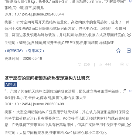
”
“
缠绕肋天线仅6 kg，折叠0.7 m展开3 m，形面精度0.78 mm，“为解决空间大型
”
张晗,闫中曦,项平,吴明儿
天线轻量化与高收纳难题提供解决方案”。
DOI：
10.12454/j.jsuese.202400644
摘要：
针对空间可展开天线结构轻量化、高收纳效率的发展趋势，提出了一种
适用于X波段的3 m口径缠绕肋式反射面方案，包括中心体、缠绕肋、金属网
面、网面边索及锁定与释放装置，并对其周向缠绕的收展方式及形面精度的实
现和保持进行了分析和样机验证。具体包括：1）缠绕肋采用轻质高强高刚度的
关键词：
缠绕肋;反射面;可展开天线;CFRP豆荚杆;形面精度;样机验证
碳纤维增强复合材料（CFRP）豆荚杆，采用超薄预浸料完成
<网络PDF>
<引用本文>
［45°/-45°/-45°/45°］铺层的截面设计；2）提出了带缠绕引导件的缠绕收拢方
更新时间：
2026-05-19
式，并对缠绕应力进行了分析以保证缠绕肋的缠绕性能；3）根据X波段对形面
259
|
444
|
0
精度的要求，通过理论估算，确定反射面焦径比为0.55，缠绕肋数量为36根；
4）在反射面的网面及边索张拉下，缠绕肋会产生一定程度的弹性变形，通过找
基于应变的空间桁架系统热变形重构方法研究
形分析得到成形后的反射面形状，形面精度为1.51 mm；5）以反射面形面精度
AI导读
最优为目标，通过找形分析及遗传算法对缠绕肋形状进行优化并得到最优曲线
”
“
，介绍了其在航天结构监测领域的研究进展，团队建立热变形重构策略，为在
方程，优化后反射面形面精度为0.78 mm；6）设计并制作了1台反射面原理样
”
鱼则行,马小飞,朱佳龙,薛永刚,黄鹏飞,李怡晨,张大羽
轨桁架精准测形提供解决方案。
机，进行了收展试验、基频测试及形面精度测试，反射面原理样机重约6 kg，
DOI：
10.12454/j.jsuese.202500409
可缠绕收拢于直径为0.70 m、高为0.15 m的空间内，解锁后通过缠绕肋释放弹
性能展开并张紧网面，展开状态基频为1.69 Hz，与数值分析结果吻合良好。长
摘要：
大型空间桁架结构广泛应用于航天领域，其在轨几何变形监测对保障空
期收拢与重复收展的多次形面精度测试结果表明，反射面原理样机重复精度良
间科学载荷稳定运行具有重要意义。Ko位移理论因无须结构材料与载荷先验信
好且形面精度均方根误差（RMSE）值均小于1 mm，基本达到形面精度设计目
息，在热载荷下变形重构中具有较高适用性，但其在实际应用中受限于空间桁
标。
架复杂装配形式和铰链影响。针对上述问题，本文以Ko位移理论为核心算法，
关键词：
大型空间桁架系统;变形重构;Ko位移理论;最小二乘优化