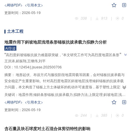
（CT）及细菌留存率监测等系统性的室内试验，研究了黄原胶掺量对固化珊瑚
<网络PDF>
<引用本文>
砂力学特性和微观结构的影响规律，讨论了其加固机理。研究结果表明：经胶
更新时间：
2026-05-19
结物质质量分数测定试验测得，与未掺入黄原胶的试样相比，掺入0.5%～2.0%
338
|
913
|
0
黄原胶后的胶结物质的质量分数增加了53.57%～88.43%；在黄原胶掺量为
1.0%时，无侧限抗压强度为6.23 MPa，比未掺入黄原胶时提高了2.56倍，说明
土木工程
试样的强度与变形性能得到大幅提高；结合SEM和XRD试验结果，发现黄原胶
为碳酸钙晶体重组提供更多的成核位点，形成体积更大的六面体菱形状方解
地震作用下斜坡地层浅埋条形锚板抗拔承载力拟静力分析
石，并促进“黄原胶-碳酸钙”团聚物的生成，增大颗粒间的黏结力与咬合作用，
AI导读
进而提高颗粒的胶结强度；CT扫描试验表明，黄原胶与MICP的协同改性可有效
”
“
高烈度斜坡锚板抗拔力难题获突破，“本文研究工作可为高烈度地震区条形锚板
减小试样孔隙率和等效孔径，优化颗粒的空间排布，提高整体密实度。研究成
”
王洪涛,郝振翔,王继伟,刘平
基础的设计及施工提供一定的理论参考”，团队构建解析模型并验证可靠性。
果对于岛礁珊瑚砂地基加固工程设计和施工具有一定借鉴和参考作用。
DOI：
10.12454/j.jsuese.202500706
摘要：
地形起伏、布设方式与服役阶段地震荷载等因素，会对锚板抗拔承载与
安全稳定产生重要影响。针对高烈度地震区斜坡地层浅埋倾斜锚板的抗拔承载
力问题，本文构造了锚板上方土体破坏的机动许可速度场，基于塑性上限定理
与拟静力法，结合非线性Mohr‒Coulomb强度准则，推导出了地震作用下锚板
关键词：
地震作用;倾斜条形锚板;抗拔承载力;拟静力法;上限定理;斜坡地层;浅埋锚板
抗拔承载力、土体破裂曲线的解析表达式，揭示了锚板设计参数、土体参数及
<网络PDF>
<引用本文>
地震力等因素对锚板抗拔承载力与土体破坏范围的影响规律。结果表明：锚板
更新时间：
2026-05-19
抗拔承载力与埋深比、土体初始黏聚力、土体重度及地表荷载成正比，与锚板
244
|
385
|
0
倾角、地表倾角、非线性系数及地震力成反比；土体破坏范围与地震力、初始
黏聚力成正相关，与非线性系数、土体重度、地表荷载、锚板倾角、地表倾角
含石量及块石球度对土石混合体剪切特性的影响
成负相关。通过参数退化分析验证了本文方法的计算结果与Murray等理论解在