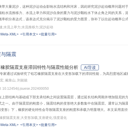
挟带大量泥沙，这种泥沙运动会影响水流结构和河床，因此研究泥沙起动概率问题对
颗粒水流推移力、水流上举力和泥沙自身的重力与泥沙颗粒水下休止角之间的关系，
概率积分表达式，该表达式充分揭示了泥沙颗粒的受力图景，弥补了以往起动概率公式
数结合试验资料，求出了起动概率公式中的水下休止角正切值变量；利用粗糙床面水
速;水流上举力;水流推移力;泥沙起动
料结合比例法确定了水流推移力系数和水流上举力系数，以及Luque的7组实测资料
<Meta-XML>
<引用本文>
<批量引用>
lund and Fredsoe公式以及程年生等计算公式进行了比较。结果显示：研究得
式，而其他公式则趋向于中动起动模式；与经典的希尔兹起动概率公式比较，本文的
起动问题。
震与隔震
芯橡胶隔震支座滞回特性与隔震性能分析
AI导读
专家通过试验研究了铅芯橡胶隔震支座在大变形加载下的滞回性能，为高烈度地区减
展宏, 戴靠山, 刘兢兢
I: 10.12454/j.jsuese.202400050
在上部结构与基础或下部支承结构之间设置隔震层，通过延长结构周期并增加阻尼的
式之一。由于隔震层的刚度小，隔震结构的变形绝大多数集中在隔震层。通常认为隔
%剪切变形）下，橡胶的硬化特性会导致隔震支座的刚度和承载力明显增大。本文采用直径5
能试验，研究不同加载制度下支座最大剪切变形为350%时的滞回性能。结果表明：LR
橡胶隔震支座;大变形加载;支座硬化;强度退化
步表现出硬化效应，其硬化后刚度约为初始屈服后刚度的1.6倍；支座在大变形加载时
<Meta-XML>
<引用本文>
<批量引用>