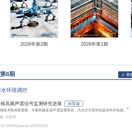
2026年第2期
2026年第1期
卷第6期
整
与水环境调控
输移高频声震信号监测研究进展
AI导读
”
测技术取得新进展，专家构建多源声震监测系统，为水沙灾害评估提供科学依据。
罗铭, 何思明
: 10.12454/j.jsuese.202301052