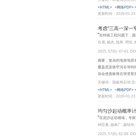
对冰碛湖稳定性的降低
机械工程(4)
<HTML>
<网络PDF>
撑。
更新时间：2026-01-23
化学工程与技术(2)
考虑“三高一深一
第3期
“
在特殊工程问题下，面
肖晟, 杨杰, 陆希, 周恒,
聚焦国家重点研发计划(1)
2025, 57(6): 47-61. DO
智能交叉科学与工程(3)
摘要：复杂的地形地质
覆盖层及狭窄河谷等特
工程结构减震与隔震(2)
加会使面板堆石坝变形
久性较差，止水结构损
绿色建筑与智能建造(2)
关键词：面板堆石坝;安
坏。在此基础上，综述
<HTML>
<网络PDF>
对高坝高的面板堆石坝
土木工程(9)
更新时间：2026-01-23
深厚覆盖层地基上的面
水利工程(3)
随后，进一步介绍中国
均匀沙起动概率
板堆石坝的筑坝水平相
“
在泥沙运动领域，专家
计算机科学与技术(5)
工程措施，探讨面板堆
钟臣勇, 杨奉广, 聂锐华,
坝的长效运行安全。
机械工程(3)
2025, 57(6): 62-69. DO