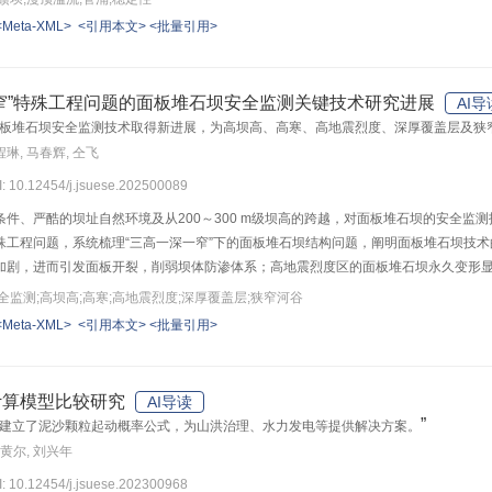
程度超过散体滑体，散体滑体诱发冰碛湖漫溢溃决的临界体积比刚性滑体高出1个数量
<Meta-XML>
<引用本文>
<批量引用>
窄”特殊工程问题的面板堆石坝安全监测关键技术研究进展
AI导
板堆石坝安全监测技术取得新进展，为高坝高、高寒、高地震烈度、深厚覆盖层及狭
 程琳, 马春辉, 仝飞
I: 10.12454/j.jsuese.202500089
条件、严酷的坝址自然环境及从200～300 m级坝高的跨越，对面板堆石坝的安全
殊工程问题，系统梳理“三高一深一窄”下的面板堆石坝结构问题，阐明面板堆石坝技
加剧，进而引发面板开裂，削弱坝体防渗体系；高地震烈度区的面板堆石坝永久变形
坏风险较高；深厚覆盖层上的面板堆石坝易产生不均匀沉降、长期变形和面板开裂等
全监测;高坝高;高寒;高地震烈度;深厚覆盖层;狭窄河谷
面板堆石坝安全监测技术的发展现状，归纳特殊工程问题下面板堆石坝安全监测的关
<Meta-XML>
<引用本文>
<批量引用>
应重点关注大坝变形和渗流安全，对高地震烈度区的面板堆石坝应加强大坝强震监测
板堆石坝应重点监测地基沉降、防渗墙变形及防渗设施的防渗效果，对狭窄河谷中的
电建集团西北勘测设计研究院有限公司自主研发的基于全球导航卫星系统（GNSS）
计算模型比较研究
AI导读
适配。最后，基于安全监测工作总结面板堆石坝施工方法和施工控制指标的改进和修正
”
建立了泥沙颗粒起动概率公式，为山洪治理、水力发电等提供解决方案。
石坝综合变形协调的控制手段。本研究有望为面板堆石坝安全监测技术发展提供系统性
 黄尔, 刘兴年
I: 10.12454/j.jsuese.202300968