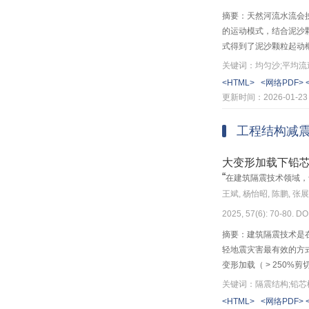
摘要：天然河流水流会
材料科学与工程(2)
的运动模式，结合泥沙
第2期
式得到了泥沙颗粒起动
定，通过无量纲粒径参
关键词：均匀沙;平均流
物联网(5)
强度；利用均匀沙起动资
<HTML>
<网络PDF>
爱因斯坦公式、Enge
更新时间：2026-01-23
智能交叉科学与工程(3)
率倾向于弱动的起动模
只能计算大颗粒的泥沙
工程结构减
河流保护与治理(5)
机械工程(5)
大变形加载下铅
“
在建筑隔震技术领域，
土木工程(6)
王斌, 杨怡昭, 陈鹏, 张
2025, 57(6): 70-80. DO
电气工程(3)
摘要：建筑隔震技术是
环境工程(2)
轻地震灾害最有效的方
变形加载（ > 250
第1期
大变形加载下的滞回性
关键词：隔震结构;铅芯
形超过200%后便逐
聚焦国家重点研发计划(1)
<HTML>
<网络PDF>