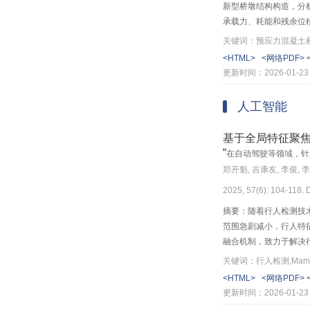
新型桥墩结构构造，分
2023
承载力、耗能和残余位
性评价方法，对新型桥
关键词：预应力混凝土桥
2022
侧向承载力和位移延性
<HTML>
<网络PDF>
0.6%之间，上部、底
更新时间：2026-01-23
2021
人工智能
2020
2019
基于全局特征聚
“
在自动驾驶等领域，针
2018
郑开魁, 吉康友, 李俊, 
2025, 57(6): 104-118.
2017
摘要：随着行人检测技
范围急剧减小，行人特征
融合机制，致力于解决
性，强化关键区域特征
关键词：行人检测;Mamb
人可见特征进行完整推理
<HTML>
<网络PDF>
重遮挡子集上，漏检率二次
更新时间：2026-01-23
数达到了43.2%，性