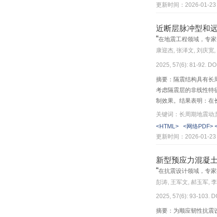
化有明显的差异。以2
更新时间：2026-01-23
性对于隔震结构在强震
山区河流变化科学(5)
征的精细化的支座模型
近断层脉冲型和
智能交叉科学与工程(5)
“
在地震工程领域，专家
康迎杰, 张泽文, 刘庆宽,
滑坡堰塞湖灾害机理与防控(3)
2025, 57(6): 81-92. DO
装配式乡村住宅(3)
摘要：隔震结构具有长
考虑隔震层的非线性特
深地科学与工程(2)
制效果。结果表明：在长
调谐减震对隔震层位移
网络空间安全(2)
关键词：长周期地震动;
果较差，甚至会出现负
<HTML>
<网络PDF>
的区域，可采用提供的
环境工程(3)
更新时间：2026-01-23
土木工程(4)
新型预应力混凝
“
在抗震设计领域，专家
电气工程(3)
彭涛, 王军文, 郝玉军, 李
机械工程(3)
2025, 57(6): 93-103. 
摘要：为顺应韧性抗震
2024