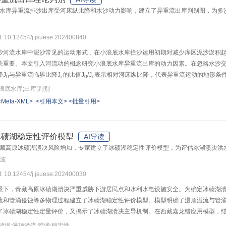
水库异重流排沙出库受河床纵比降和水沙动力影响，建立了异重流出库判别图，为多
I: 10.12454/j.jsuese.202400840
沙河流水库中泥沙常见的运动形式，在小浪底水库拦沙运用初期对减少库区泥沙淤积
关重要。本文引入河流功的概念研究小浪底水库异重流出库的动力因素。在忽略水沙
降J
与异重流临界比降J
的比值J
/J
表示相对河床纵比降，代表异重流运动的地形条件
0
c
0
c
持续运动的相对距离，代表异重流水沙动力因子；进而确定相对河床纵比降J
/J
和自身
0
c
浪底水库;出库;判别
3年的逐日水沙资料，确定了92场次异重流过程，从整体上看，水量和沙量越大的洪水
<Meta-XML>
<引用本文>
<批量引用>
流进行区分，同时为多沙河流水库异重流高效排沙提供了可靠依据。
冰碛湖稳定性评价模型
AI导读
藏高原冰碛湖溃决风险增加，专家建立了冰碛湖稳定性评价模型，为评估冰湖溃决洪
张波
I: 10.12454/j.jsuese.202400030
景下，青藏高原冰碛湖溃决严重威胁下游居民点和水利水电设施安全。为确定冰碛湖
流和管涌侵蚀等多物理过程建立了冰碛湖稳定性评价模型。模型明确了漫顶溢流与管
了冰碛湖稳定性定量评价，又揭示了冰碛湖溃决主导机制。在西藏嘉龙错应用模型，结
显著降低，未来诱发冰湖溃决的主导机制为漫顶溢流。冰碛湖稳定性与平均水深、入湖
碛坝;漫顶溢流;管涌;稳定性