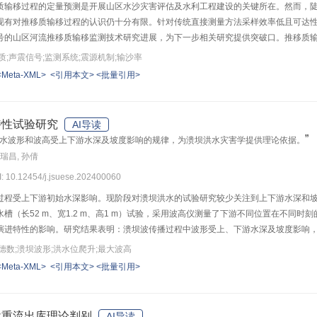
质输移过程的定量预测是开展山区水沙灾害评估及水利工程建设的关键所在。然而，
现有对推移质输移过程的认识仍十分有限。针对传统直接测量方法采样效率低且可达
号的山区河流推移质输移监测技术研究进展，为下一步相关研究提供突破口。推移质
的推移质声震监测系统为载体，监测和记录推移质碰撞声震能量，解析声震信号诱发
质;声震信号;监测系统;震源机制;输沙率
河流推移质输移过程高频声震信号监测研究的关键问题和难点体现在以下4个方面：1
<Meta-XML>
<引用本文>
<批量引用>
2）推移质输移声震信号特征识别与计算。通过对监测震动信号进行降噪、卷积变换和
移质高频声震信号解译算法。实现推移质震源空间定位、信号震源物理模型构建及信号
定模型反演计算推移质分组粒径、输移速度、运动模式及输沙率等关键参数。针对上述
特性试验研究
AI导读
面的研究进展进行总结和讨论，并对目前研究领域面临的几个问题做出建议：构建基
”
水波形和波高受上下游水深及坡度影响的规律，为溃坝洪水灾害学提供理论依据。
统性建立各信号响应指标与输沙参数指标的数据库，可基于机器学习方法实现更为高
胡瑞昌, 孙倩
区水利工程建设与长期运营等方面提供科学依据。
I: 10.12454/j.jsuese.202400060
过程受上下游初始水深影响。现阶段对溃坝洪水的试验研究较少关注到上下游水深和
槽（长52 m、宽1.2 m、高1 m）试验，采用波高仪测量了下游不同位置在不同
演进特性的影响。研究结果表明：溃坝波传播过程中波形受上、下游水深及坡度影响，
 wave）形式传播；当F
>1.2时，溃坝波以涌浪波（bore wave）形式传播；当F
=1.
x
x
德数;溃坝波形;洪水位爬升;最大波高
基于此构建了溃坝洪水位爬升计算模型；探讨了水位爬升速度C随F
在两种波形下的变
x
<Meta-XML>
<引用本文>
<批量引用>
er理论解在求解波高方面的适用性，当溃坝波以undular wave形式传播时，基于试验
方法与现有试验进行对比，发现数据吻合较好。研究成果对全面认识溃坝洪水波的形
异重流出库理论判别
AI导读