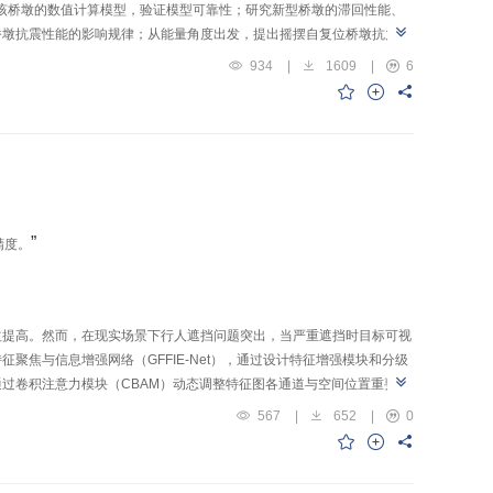
立该桥墩的数值计算模型，验证模型可靠性；研究新型桥墩的滞回性能、
桥墩抗震性能的影响规律；从能量角度出发，提出摇摆自复位桥墩抗力韧
效应显著，残余位移偏移比小于1%，具有良好自复位能力和可修复性；其
934
|
1609
|
6
承载力、耗能能力及复位能力，当新型桥墩耗能钢筋配筋率在0.5%～
的抗力韧性评价方法能准确判别摇摆自复位桥墩不同阶段的抗力韧性。
”
精度。
益提高。然而，在现实场景下行人遮挡问题突出，当严重遮挡时目标可视
焦与信息增强网络（GFFIE-Net），通过设计特征增强模块和分级
过卷积注意力模块（CBAM）动态调整特征图各通道与空间位置重要
噪特征图进行全局信息的建模，提取被遮挡行人周围上下文信息，结合行
567
|
652
|
0
的多尺度信息交互。实验结果表明，在CityPersons数据集的严
漏检率二次指数达到33.6%；在CrowdHuman数据集上，漏检率二次指
挡的能力。