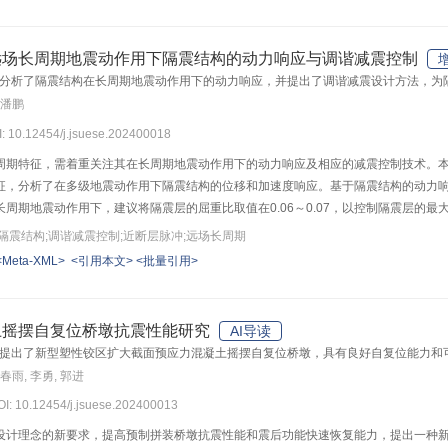
022年四川泸定地震中某基础隔震建筑为研究对象，对比分析不同LRB模型和不同类
作用下的动力响应有明显的影响；对于高烈度和近断层地区的隔震结构，支座大变形
。
远场长周期地震动作用下隔震结构的动力响应与调谐减震控制
分析了隔震结构在长周期地震动作用下的动力响应，并提出了调谐减震设计方法，为
 潘鹏
I: 10.12454/j.jsuese.202400018
周期特征，需着重关注其在长周期地震动作用下的动力响应及相应的减震控制技术。本
征，分析了在多级地震动作用下隔震结构的位移和加速度响应。基于隔震结构的动力
周期地震动作用下，建议将隔震层的屈重比取值在0.06～0.07，以控制隔震层的
和上部结构绝对加速度响应的控制效果较好，且减震效果随输入地震动强度等级的增
隔震结构;调谐减震控制;近断层脉冲;远场长周期
面效应；调谐减震发挥作用的滞后性及隔震层非线性特性造成的调谐减震失谐，是造
<Meta-XML>
<引用本文>
<批量引用>
方法对隔震结构进行调谐减震设计。
土摇摆自复位桥墩抗震性能研究
AI导读
提出了新型塑性铰区扩大截面预应力混凝土摇摆自复位桥墩，具有良好自复位能力和
春雨, 李勇, 郭进
DOI: 10.12454/j.jsuese.202400013
设计理念的新要求，提高预制拼装桥墩抗震性能和震后功能快速恢复能力，提出一种