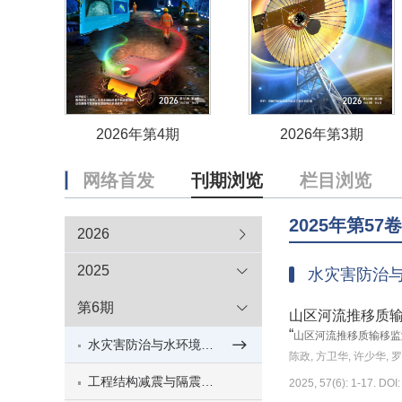
2026年第4期
2026年第3期
网络首发
刊期浏览
栏目浏览
2025年第57
2026
2025
水灾害防治
第6期
山区河流推移质
“
山区河流推移质输移监
水灾害防治与水环境调控(6)
陈政, 方卫华, 许少华, 
工程结构减震与隔震(3)
2025, 57(6): 1-17. DOI