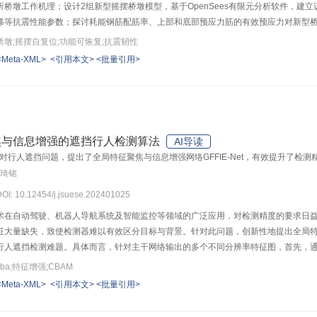
析桥墩工作机理；设计2组新型摇摆桥墩模型，基于OpenSees有限元分析软件，建
移等抗震性能参数；探讨耗能钢筋配筋率、上部和底部预应力筋的有效预应力对新型
墩抗力韧性进行评价分析。结果表明：新型桥墩的滞回曲线呈现饱满“旗帜型”，捏缩
墩;摇摆自复位;功能可恢复;抗震韧性
相较于整体式钢筋混凝土桥墩分别增加80%和20%以上，具有更好的抗震性能；综合
<Meta-XML>
<引用本文>
<批量引用>
部预应力筋有效预应力分别为484、646 MPa时，桥墩抗震性能达到最优；所提出
焦与信息增强的遮挡行人检测算法
AI导读
对行人遮挡问题，提出了全局特征聚焦与信息增强网络GFFIE-Net，有效提升了检测
李琦铭
 DOI: 10.12454/j.jsuese.202401025
术在自动驾驶、机器人导航系统及智能监控等领域的广泛应用，对检测精度的要求日
大量缺失，致使检测器难以有效区分目标与背景。针对此问题，创新性地提出全局特征聚
行人遮挡检测难题。具体而言，针对主干网络输出的多个不同分辨率特征图，首先，通
信息并抑制背景噪声，使网络聚焦目标区域；随后，顺序级联Mamba模块对聚焦去
a;特征增强;CBAM
；最后，设计分级特征融合机制，高效融合高级语义信息与位置细节信息，以实现特征图间
<Meta-XML>
<引用本文>
<批量引用>
指数达到43.7%，相比基准网络提升了4.4个百分点；在Caltech严重遮挡子集上，
能超过了一些主流算法。通过可视化分析，进一步证明GFFIE-Net具有高效处理行人遮