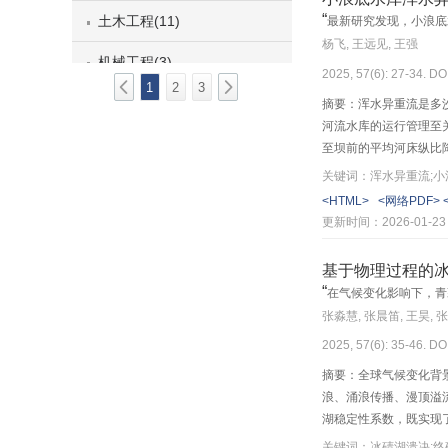
“
土木工程(11)
最新研究发现，小浪底
杨飞, 王远见, 王强
机械工程(3)
2025, 57(6): 27-34. DO
1
2
3
计算机科学与技术(3)
摘要：浑水异重流是多
河流水库的运行管理至
第4期
至坝前的平均河床纵比
比值uT/L表示异重流
关键词：浑水异重流;小
滑坡堰塞湖灾害机理与防控(5)
1999年建库至202
<HTML>
<网络PDF>
否到达坝前的场次异重
更新时间：2026-01-23
工程结构减震与隔震(3)
深地科学与工程(2)
基于物理过程的
“
在气候变化影响下，青
智能交叉科学与工程(4)
张淼慧, 张晨笛, 王昊, 
2025, 57(6): 35-46. DO
水利与土木工程(5)
摘要：全球气候变化背
环境工程(3)
浪、涌浪传播、漫顶溢
湖稳定性系数，既实现
电气工程(4)
1倍，冰碛湖的稳定性
关键词：冰碛湖溃决;终