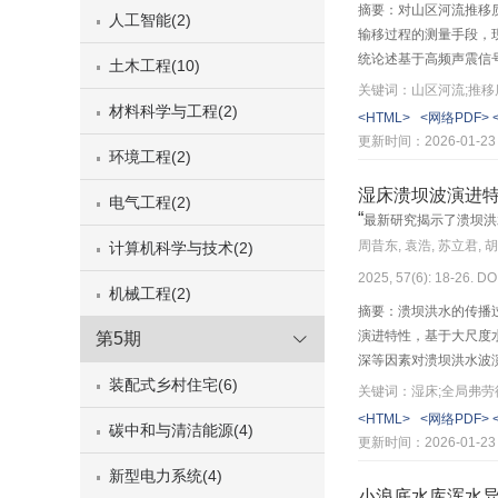
摘要：对山区河流推移
人工智能(2)
输移过程的测量手段，
统论述基于高频声震信
土木工程(10)
径，通过构建不同类型
关键词：山区河流;推移
通量的动态计算。山区
材料科学与工程(2)
<HTML>
<网络PDF>
激发的高频声震信号。
更新时间：2026-01-23
环境工程(2)
度等重要参数。3）推
震动信号结合所构建标
湿床溃坝波演进
电气工程(2)
推移质输移过程监测方
“
最新研究揭示了溃坝洪
震信震源机制研究，系
周昔东, 袁浩, 苏立君, 
计算机科学与技术(2)
水沙灾害定量评估、山
2025, 57(6): 18-26. DO
机械工程(2)
摘要：溃坝洪水的传播
演进特性，基于大尺度水
第5期
深等因素对溃坝洪水波
装配式乡村住宅(6)
波以波动波（undular
关键词：湿床;全局弗劳
升形态产生明显影响，
<HTML>
<网络PDF>
碳中和与清洁能源(4)
趋于稳定。讨论了Stok
更新时间：2026-01-23
函数关系。将上述计算
新型电力系统(4)
小浪底水库浑水