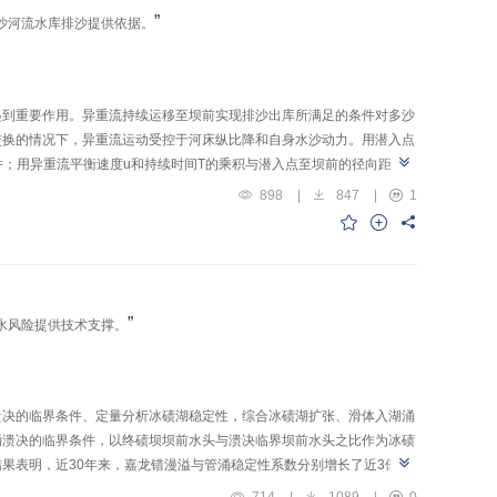
”
沙河流水库排沙提供依据。
起到重要作用。异重流持续运移至坝前实现排沙出库所满足的条件对多沙
交换的情况下，异重流运动受控于河床纵比降和自身水沙动力。用潜入点
；用异重流平衡速度u和持续时间T的乘积与潜入点至坝前的径向距离L
水沙动力因素uT/L双参数构成的异重流出库判别图。分析小浪底水库
898
|
847
|
1
过程能够产生较为明显的异重流排沙过程。采用该判别图能成功将大部分能
”
水风险提供技术支撑。
溃决的临界条件、定量分析冰碛湖稳定性，综合冰碛湖扩张、滑体入湖涌
涌溃决的临界条件，以终碛坝坝前水头与溃决临界坝前水头之比作为冰碛
果表明，近30年来，嘉龙错漫溢与管涌稳定性系数分别增长了近3倍和
滑体体积和背水坡坡度呈负相关，与坝高成正相关。相同体积刚性滑体
714
|
1089
|
0