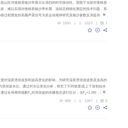
陡急山区河推移质输沙率显示出强烈的时空脉动性。受限于当前对推移质
性差，难以实现对推移质输沙率长期、连续且精细化测定的技术问题，系
输移过程诱发的高频声震信号为其运动规律研究及输沙参数反演提供新途
机制，推演推移质输沙关键参数，最终完成对山区河流推移质全过程输沙
1003
|
1023
|
1
）推移质多源声震监测系统的构建。全方位记录推移质碰撞、冲击河床所
特征分析，获取信号波包、脉冲响应、振幅分布、特征频率及功率谱密
传播与衰减模型的构建。4）推移质输沙物理参数精细化反演。通过监测
4个方面的内容，结合最新研究成果，对高频声震信号在陡峭山区河流
于多传感元件普适性更强的声震联合监测系统，开展更为精细的推移输声
效的推移质输沙过程反演。本文可为完善山区河流推移质输移监测体系、
坡度对湿床溃坝波形和波高变化的影响。为研究湿床溃坝波波形及波高的
时刻的溃坝波水位。通过对水位变化分析，研究了不同坡度i及上下游初始水
通过全局弗劳德数F
对溃坝波的传播形态进行区分：当F
<1.2时，溃坝
x
x
2时，溃坝波处于两种典型波动形态之间的过渡阶段。F
会对溃坝洪水位爬
x
806
|
1067
|
0
化规律：当F
<1.2时，C随F
增大而变大；当F
>1.2时，C随F
增大而
x
x
x
x
数据及Stoker理论解构建了不同水深比α条件下最大波高h
与F
之间的
max
x
成及发展提供重要支持，为建立溃坝洪水灾害学提供理论依据。