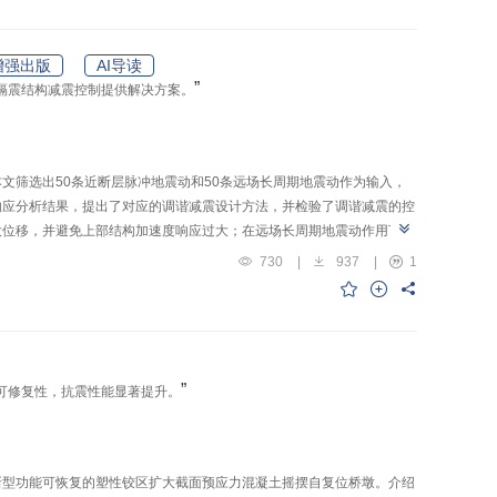
型地震作用下结构的隔震性能。分析结果表明：隔震支座的大变形力学特
硬化行为导致上部结构剪力的增加，其性能评估建议采用能考虑大变形特
增强出版
AI导读
”
隔震结构减震控制提供解决方案。
文筛选出50条近断层脉冲地震动和50条远场长周期地震动作为输入，
响应分析结果，提出了对应的调谐减震设计方法，并检验了调谐减震的控
最大位移，并避免上部结构加速度响应过大；在远场长周期地震动作用下，
大而提升；在近断层脉冲地震动作用下，调谐减震对隔震层位移的减震效
730
|
937
|
1
成其减震效果具有显著差异性的主要原因。在远场长周期地震动潜在发生
”
可修复性，抗震性能显著提升。
新型功能可恢复的塑性铰区扩大截面预应力混凝土摇摆自复位桥墩。介绍