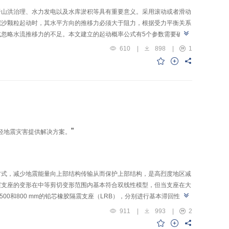
于山洪治理、水力发电以及水库淤积等具有重要意义。采用滚动或者滑动
泥沙颗粒起动时，其水平方向的推移力必须大于阻力，根据受力平衡关系
忽略水流推移力的不足。本文建立的起动概率公式有5个参数需要确
流流速和紊动分布试验数据，确定了近床面的时均流速和水流方向的紊动
610
|
898
|
1
和Guy的108组试验资料对本文泥沙颗粒起动概率公式进行了验证，并与
到的起动概率公式具有最高的计算精度。对于临界状态的泥沙颗粒，本文起动概
起动概率公式可以很好地与希尔兹曲线重合，而其他公式则是一条直线，
”
轻地震灾害提供解决方案。
方式，减少地震能量向上部结构传输从而保护上部结构，是高烈度地区减
震支座的变形在中等剪切变形范围内基本符合双线性模型，但当支座在大
00和800 mm的铅芯橡胶隔震支座（LRB），分别进行基本滞回性能和
B在100%剪切变形加载下其滞回性能符合双线性模型，但是当剪切变
911
|
993
|
2
表现出明显的强度退化，并且在不同的大变形加载制度下支座的承载力及退