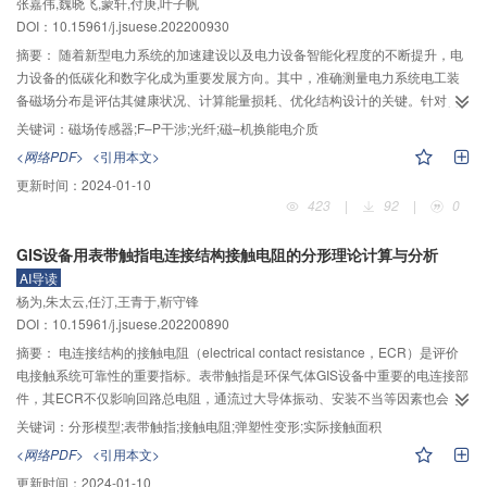
张嘉伟,魏晓飞,蒙轩,付庚,叶子帆
DOI：10.15961/j.jsuese.202200930
摘要：
随着新型电力系统的加速建设以及电力设备智能化程度的不断提升，电
力设备的低碳化和数字化成为重要发展方向。其中，准确测量电力系统电工装
备磁场分布是评估其健康状况、计算能量损耗、优化结构设计的关键。针对目
前电工装备磁场的测量需求和环保型电力设备的监测瓶颈，本文设计了一种无
关键词：
磁场传感器;F–P干涉;光纤;磁–机换能电介质
源全光纤磁场传感器。该传感器将磁–机换能电介质与法布里–珀罗（fabry–
<网络PDF>
<引用本文>
pérot, F–P）光学干涉腔相耦合，实现了外磁场的高精度无源测量。首先，根据
更新时间：
2024-01-10
F–P干涉原理设计了非本征型F–P干涉结构。其次，测试并分析了不同封装材料
423
|
92
|
0
对传感器磁传感特性的影响。随后，测试传感器在直流磁场下的传感性能，研
究了传感器直流磁场测量范围的影响因素，实现了更宽范围的磁场测量。最
GIS设备用表带触指电连接结构接触电阻的分形理论计算与分析
后，根据电力系统下交流磁场的测试需求，对传感器在交流磁场下的动态跟随
AI导读
性能进行测试。结果表明：该传感器可实现交直流磁场的实时测量，测量范围
杨为,朱太云,任汀,王青于,靳守锋
为0～120 mT，灵敏度为447 pm/mT，分辨率为17 μT。对50 Hz以下的交流磁
DOI：10.15961/j.jsuese.202200890
场具有良好的动态跟踪性能。证明了将其应用于新型电力系统无源磁场测量的
可行性。本文所提出的光纤磁场传感器具有测量范围广的优点，具有无源测量
摘要：
电连接结构的接触电阻（electrical contact resistance，ECR）是评价
特性，无需更换传感器电池，且无需感应取电，满足低碳电力系统的发展要
电接触系统可靠性的重要指标。表带触指是环保气体GIS设备中重要的电连接部
求。
件，其ECR不仅影响回路总电阻，通流过大导体振动、安装不当等因素也会导
致电接触不良，引发触指局部过热，引起绝缘放电等故障，还会关系到环保气
关键词：
分形模型;表带触指;接触电阻;弹塑性变形;实际接触面积
体GIS设备的运行稳定性。为研究触指ECR的产生机理和变化规律，采用
<网络PDF>
<引用本文>
MATLAB和激光共聚焦显微镜捕捉接触区域灰度图像，获得触指接触区域的名
更新时间：
2024-01-10