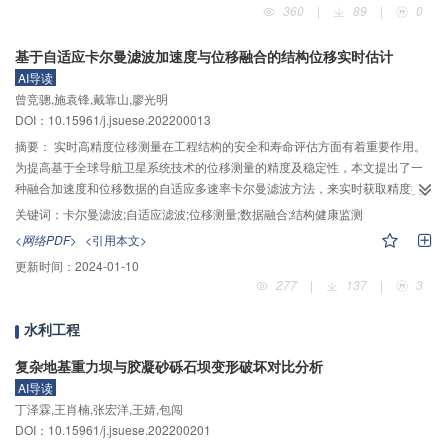
360
|
89
|
0
材料模型高估了单层网壳结构的抗震性能，考虑材料损伤累积的结构失效时，
结构动力极限荷载相比于P–R模型降低了12.24%，绝大多数杆件全截面屈服，
基于自适应卡尔曼滤波加速度与位移融合的结构位移实时估计
形成大量塑性区带。一方面，损伤累积效应会降低结构的动力极限荷载，扩大
AI导读
损伤分布，加深损伤程度，加速结构破坏进程；另一方面，也将造成结构的失
曾竞骢,施袁锋,戴靠山,廖光明
效模式由动力失稳向强度破坏转变。本文基于有限元软件ANSYS开发的考虑圆
DOI：10.15961/j.jsuese.202200013
钢管损伤累积的材料子程序具有较高的计算精度，且其数值积分策略及用户材
料子程序有效、可行，能够为单层网壳结构的抗震性能提供更加精确的分析与
摘要：
实时高精度位移测量在工程结构的安全和寿命评估方面有着重要作用。
工程设计。
为提高基于全球导航卫星系统技术的位移测量的精度及稳定性，本文提出了一
种融合加速度和位移数据的自适应多速率卡尔曼滤波方法，来实时获取精度提
升的位移信息。由于不合理的噪声参数设置会使位移估计的精度严重下降，利
关键词：
卡尔曼滤波;自适应滤波;位移测量;数据融合;结构健康监测
用加速度和位移数据测量噪声各自的特点，以分开估计相应噪声方差的思路来
<网络PDF>
<引用本文>
实现自适应估计；考虑传感器噪声的性质，自适应滤波中对噪声参数的估计可
更新时间：
2024-01-10
简化为仅对位移噪声方差进行估计；利用Sage-Husa估计器实现位移噪声方差
277
|
137
|
3
的自适应估计，使滤波能在噪声参数未准确获知的情况下进行稳定的位移实时
估计。讨论了自适应滤波中初始噪声参数的影响，确定了初始系统噪声参数的
水利工程
选取原则；分别在时不变与时变位移噪声环境下，观察该滤波应用于不同频率
的谐波位移信息下的估计性能；以某1.5 MW风电塔在风–地震耦合作用下塔顶
复杂地基重力坝与胶凝砂砾石坝变形破坏对比分析
结构响应的数值模拟，说明本文的自适应滤波在一般工程结构应用中的有效
AI导读
性。结果表明，即使初始噪声参数设置有误或位移噪声具有时变性，本文方法
丁泽霖,王肖楠,张宏洋,王婧,包闯
依然具有较好的估计效果及鲁棒性。研究成果可为结构实时高精度位移监测提
DOI：10.15961/j.jsuese.202200201
供一定理论支撑与参考。