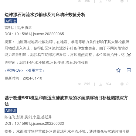
350
|
116
|
1
程。研究结果表明：暴雨山洪产生丰富的泥沙补给，导致白沙河与龙溪河的粗
颗粒平均粒径增大，由于大量漂石的存在，形成漂石河段。漂石河段水力要素
边滩漂石河流水沙输移及河床响应数值分析
多变，河床形态剧烈调整。当上游泥沙补给时，受漂石周围水流变化影响，漂
AI导读
石河床局部以横向带状溯源淤积为主，下游段两侧淤积突出，极易形成漂石洲
雷明,叶晨,王协康
滩，从而增大局部河床比降，减缓河道下切。上游来沙不均匀过程显著改变了
DOI：10.15961/j.jsuese.202200065
漂石河床局部水位及泥沙淤积规模。因此，通过野外调查与室内物理模型试
验，揭示了水沙条件下的漂石河床形态变化特征，山区河流上游来沙与漂石共
摘要：
山区流域地表松散破碎，在地震、暴雨等动力条件影响下其大量松散碎
同影响洲滩发育过程，表明漂石对山区多沙河流的水沙运动产生了较大影响。
屑物质进入沟床，使得山区河流的泥沙补给条件发生突变。由于不同河段输沙
能力差异明显，泥沙易在局部河段淤堵，河床剧烈调整，水位显著抬升，这给
山区河流的水沙灾害防治造成巨大威胁。基于岷江支流白沙河与龙溪河局部河
关键词：
泥沙补给;水沙输移;河床变形;漂石;数值模拟
段的野外调查发现，在干支交汇段沿程边滩漂石结构突出、河道主槽冲刷强、
<网络PDF>
<引用本文>
边滩淤堵少。在此基础上，为了分析山区河道中边滩交错漂石结构对水沙运动
更新时间：
2024-01-10
及河床变形的影响，采用CFD−DEM（计算流体力学CFD，离散单元法DEM）
295
|
104
|
0
耦合模型，针对不同边滩交错漂石结构下的输沙及河床响应过程开展模拟研
究，重点分析了流量、沟道来沙量及边滩漂石结构对河道下游调沙减灾效果的
基于改进SSD模型和自适应滤波算法的水面漂浮物目标检测跟踪方
影响。计算结果表明：山区河道中的边滩交错漂石能够有效改变泥沙颗粒运动
法
轨迹，使得绝大部分颗粒从河道中央向下游输移，进而减少颗粒在河道两岸淤
AI导读
积；边滩交错漂石可以调节山区河流下游河段的来沙过程，控制来沙强度和来
陈任飞,彭勇,吴剑,李昱,岳廷秀
沙量，减少泥沙在保护河段落淤，进而有效降低河道的沿程水位。随着边滩漂
DOI：10.15961/j.jsuese.202200033
石布设间距的减小、流量的降低及沟道内来沙质量的增大，边滩漂石对松散堆
积体的固沙效果越好，对下游河道的削峰调沙及保护河段的防灾减灾作用越明
摘要：
水面漂浮物严重破坏河道景观和水生态环境，通过摄像头实施河湖可视