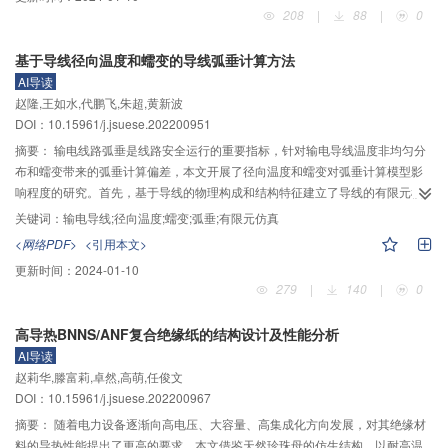
义接触面积Aa和分形维数D；运用分形理论模型，数值计算了表带触指电连接
208
|
88
|
0
结构的ECR，并通过ECR试验测量，验证了应用分形理论模型解析计算表带触
指电连接结构ECR的合理性和准确性；研究了表带触指电接触过程中的弹性变
基于导线径向温度和蠕变的导线弧垂计算方法
形、第一弹塑性变形、第二弹塑性变形和塑性变形4个阶段，对比分析了不同分
AI导读
形维数对触指电接触实际接触面积的影响规律。研究发现：分形理论模型可用
赵隆,王如水,代鹏飞,朱超,黄新波
于GIS设备用表带触指的接触电阻理论计算；触指电接触表面形貌越复杂，分形
DOI：10.15961/j.jsuese.202200951
维数越大，触点变形越先进入弹塑性阶段，也越易进入第二弹塑性变形阶段，
达到相同承载能力所需实际接触面积也越小。研究成果有助于环保气体GIS电连
摘要：
输电线路弧垂是线路安全运行的重要指标，针对输电导线温度非均匀分
接结构的优化设计，可为环保气体GIS设备触指电连接结构的多物理场计算和电
布和蠕变带来的弧垂计算偏差，本文开展了径向温度和蠕变对弧垂计算模型影
接触性能的状态评估提供理论基础。
响程度的研究。首先，基于导线的物理构成和结构特征建立了导线的有限元模
型，对不同运行状态下的输电导线进行有限元仿真，分析了不同运行状态下的
关键词：
输电导线;径向温度;蠕变;弧垂;有限元仿真
导线径向温度分布规律；其次，建立了考虑径向温差的导线应力、导线径向热
<网络PDF>
<引用本文>
膨胀和蠕变的弧垂计算模型，基于力平衡原理研究了考虑径向温差的导线径向
更新时间：
2024-01-10
热膨胀、导线应力与伸长量的关系，分析了蠕变与伸长量的关系，并通过伸长
279
|
140
|
0
量与弧垂的关系函数得到导线弧垂；最后，为了验证该弧垂计算模型的准确性
和实用性，本文基于陕西某110 kV实际输电线路进行了验证。结果表明：对于
高导热BNNS/ANF复合绝缘纸的结构设计及性能分析
本现场实际运行的导线来说，蠕变对弧垂计算的准确性影响最大，其次是导线
AI导读
径向温差，最后是径向热膨胀；在忽略导线径向温差、径向热膨胀和蠕变时，
赵莉华,滕富莉,卓然,高萌,任俊文
弧垂计算的误差范围为−45.2%～−30.0%，最大误差高达45.2%，而本文的优
DOI：10.15961/j.jsuese.202200967
化模型计算误差小于1.1%；当忽略导线径向温差和径向热膨胀时，导线弧垂计
算存在误差，且随着径向温差增大，忽略导线径向温差和径向热膨胀带来的弧
摘要：
随着电力设备逐渐向高电压、大容量、高集成化方向发展，对其绝缘材
垂计算误差也逐渐增大。
料的导热性能提出了更高的要求。本文借鉴天然珍珠母的仿生结构，以耐高温