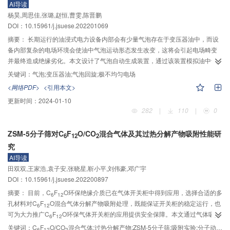
AI导读
体区域；LF放电的起始电压幅值要高于RF，且LF放电随电压升高会较为平顺地
杨昊,周思佳,张璐,赵恒,曹雯,陈晋鹏
从电晕放电模式过渡到辉光放电模式，而不存在明显的转换过程。对两种频率
DOI：10.15961/j.jsuese.202201069
的放电而言，电晕放电模式下，潘宁电离是主要的电离路径；而辉光放电模式
下，直接的电子碰撞电离成为主导的电离通道。此外，在相同的沉积功率下，
摘要：
长期运行的油浸式电力设备内部会有少量气泡存在于变压器油中，而设
LF放电的最大电子密度、电子温度和正离子温度都要高于RF放电，但时间均匀
备内部复杂的电场环境会使油中气泡运动形态发生改变，这将会引起电场畸变
性较差，呈现出明显的脉冲放电特性。
并最终造成绝缘劣化。本文设计了气泡自动生成装置，通过该装置模拟油中气
泡产生，利用高速相机对其运动轨迹进行捕捉；通过有限元仿真软件建立气液
关键词：
气泡;变压器油;气泡回旋;极不均匀电场
两相流模型，获取气泡周围电场分布；借助仿真模型从力学角度对气泡上升时
<网络PDF>
<引用本文>
所伴随发生的回旋现象开展讨论。利用图像处理软件对拍摄结果进行处理，分
更新时间：
2024-01-10
析气泡尺寸以及电场强度对于气泡运动轨迹的影响，结果表明，气泡尺寸增大
282
|
110
|
0
以及电场强度的增加均会改变气泡自身受力情况使运动偏移量增大；结合仿真
计算分析可知，极不均匀电场的存在使气泡不同区域场强有所差异；对气泡表
ZSM-5分子筛对C
F
O/CO
混合气体及其过热分解产物吸附性能研
面区域进行划分并利用仿真结果对该区域受力进行计算，发现气泡不同区域受
6
12
2
究
力方向各异，极不均匀场的存在导致表面受力不均是引发气泡位移、形变最终
造成多气泡回旋的主要原因；两电极间出现多气泡短暂聚集，使电场畸变进一
AI导读
步加强，造成绝缘性能显著下降。研究结果可应用于长期运行的油浸式电力设
田双双,王家浩,袁子安,张晓星,靳小平,刘伟豪,邓广宇
备运行状态评估。
DOI：10.15961/j.jsuese.202200897
摘要：
目前，C
F
O环保绝缘介质已在气体开关柜中得到应用，选择合适的多
6
12
孔材料对C
F
O混合气体分解产物吸附处理，既能保证开关柜的稳定运行，也
6
12
可为大力推广C
F
O环保气体开关柜的应用提供安全保障。本文通过气体吸附
6
12
实验探究ZSM-5分子筛对C
F
O/CO
混合气体模拟过热故障后分解产物的吸附
关键词：
C
F
O/CO
混合气体;过热分解产物;ZSM-5分子筛;吸附实验;分子动力学模拟
6
12
2
6
12
2