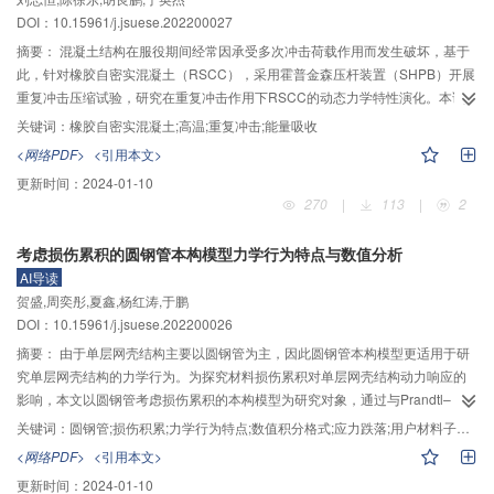
力之间呈现较好的线性关系，K
为常数。初始孔隙比为0.3、0.4、0.5、0.6时，
0
DOI：10.15961/j.jsuese.202200027
K
的范围为0.30～0.45，孔隙比对K
系数的影响显著；粗粒料的静止侧压力系
0
0
数随着初始孔隙比的增加而增加，且两者之间近似呈直线关系；不同初始孔隙
摘要：
混凝土结构在服役期间经常因承受多次冲击荷载作用而发生破坏，基于
比条件下，试样的体积应变与平均正应力（或竖向应力）之间可用幂函数拟
此，针对橡胶自密实混凝土（RSCC），采用霍普金森压杆装置（SHPB）开展
合；提出能够反映不同初始孔隙比的粗粒料K
条件下的应力应变关系经验公
重复冲击压缩试验，研究在重复冲击作用下RSCC的动态力学特性演化。本试
0
式。
验准备橡胶掺量为10%、20%和30%的RSCC试样各1组，准备1组普通自密实
关键词：
橡胶自密实混凝土;高温;重复冲击;能量吸收
混凝土（NSCC）试样作为对照组，研究橡胶掺量和高温作用对RSCC重复冲击
<网络PDF>
<引用本文>
性能的影响机制。结果表明：150 ℃高温作用对NSCC和RSCC重复冲击性能
更新时间：
2024-01-10
影响小，重复冲击性能与常温试样具有一致性。橡胶的掺入有效改善了NSCC
270
|
113
|
2
的脆性，减小了冲击荷载在试样内部产生的应力，重复冲击次数随着橡胶掺量
的增加呈上升趋势，RSCC重复冲击性能优于NSCC。300 ℃高温作用后，
考虑损伤累积的圆钢管本构模型力学行为特点与数值分析
NSCC承载能力增加，但仍表现出脆性破坏特征；而RSCC重复冲击性能显著退
AI导读
化，峰值应力下降，抵抗冲击荷载重复作用次数减少，且橡胶掺量越大，性能
贺盛,周奕彤,夏鑫,杨红涛,于鹏
衰退越明显。此外，在常温及150 ℃高温作用下，RSCC比NSCC吸收能量能
DOI：10.15961/j.jsuese.202200026
力更强；而300 ℃高温作用后，RSCC能量吸收性能衰退，比NSCC累计单位
体积吸收能量低。
摘要：
由于单层网壳结构主要以圆钢管为主，因此圆钢管本构模型更适用于研
究单层网壳结构的力学行为。为探究材料损伤累积对单层网壳结构动力响应的
影响，本文以圆钢管考虑损伤累积的本构模型为研究对象，通过与Prandtl–
Reuss材料本构模型在屈服准则、弹性刚度矩阵、弹塑性刚度矩阵、加载准
关键词：
圆钢管;损伤积累;力学行为特点;数值积分格式;应力跌落;用户材料子程序
则、流动法则及应力跌落等方面的对比，分析其力学行为特点，给出其数值积
<网络PDF>
<引用本文>
分格式，并基于有限元软件ANSYS开发了考虑损伤累积的用户材料子程序，采
更新时间：
2024-01-10
用该子程序研究单层网壳在强震作用下的动力响应。结果表明：Prandtl–Reuss