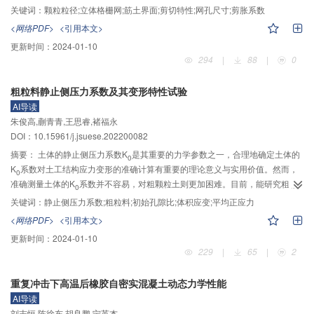
和颗粒粒径对立体格栅网–石英砂界面剪切特性的影响，通过3D打印技术制作
关键词：
颗粒粒径;立体格栅网;筋土界面;剪切特性;网孔尺寸;剪胀系数
不同网孔尺寸和不同增强型横肋数量的立体格栅网，利用室内大型直剪仪进行
<网络PDF>
<引用本文>
一系列单调直剪试验。试验分析了颗粒粒径、格栅网孔开口率和增强型横肋数
更新时间：
2024-01-10
量变化时界面的似黏聚力、摩擦角及剪切强度系数的变化规律；基于试验，建
294
|
88
|
0
立了界面剪胀系数模型，定量分析了颗粒平均粒径和格栅网孔开口率对立体格
栅网–砂界面剪胀特性的影响。结果表明：当颗粒粒径增大，界面似黏聚力最大
粗粒料静止侧压力系数及其变形特性试验
提高了65.53%，摩擦角最大提高了7.85%，表明颗粒粒径对立体格栅网–砂界
AI导读
面的似黏聚力影响更明显，对摩擦角的影响较小。当竖向应力从20增大至60
朱俊高,蒯青青,王思睿,褚福永
kPa，不同立体格栅网–砂界面最大剪胀角降幅为38.1%～60.8%，表明界面最
DOI：10.15961/j.jsuese.202200082
大剪胀角随竖向应力的增加而逐渐降低。当颗粒粒径较大、格栅网孔开口率较
小时，界面的剪胀量较大；剪切强度系数随粒径的增大而增加，增幅最高可达
摘要：
土体的静止侧压力系数K
是其重要的力学参数之一，合理地确定土体的
0
8.76%，表明立体格栅网与粒径较大的填料之间具有更好的互锁作用。
K
系数对土工结构应力变形的准确计算有重要的理论意义与实用价值。然而，
0
准确测量土体的K
系数并不容易，对粗颗粒土则更加困难。目前，能研究粗颗
0
粒土K
的试验仪器极少，对K
系数的研究成果相应地也很少，而关于粗颗粒土
关键词：
静止侧压力系数;粗粒料;初始孔隙比;体积应变;平均正应力
0
0
在不同初始孔隙比下K
系数的变化规律的研究几乎空白。为研究粗颗粒土的静
0
<网络PDF>
<引用本文>
止侧压力系数在不同初始孔隙比下的变化规律，研制了一种新型K
试验仪。该
0
更新时间：
2024-01-10
仪器既能用于测定粗颗粒土的K
系数，也可用于一般黏土或砂土K
的测定，且
0
0
229
|
65
|
2
可用于高应力条件下。对某级配粗粒料进行了不同初始孔隙比状态下的K
压缩
0
试验。试验粗颗粒土的母岩为似斑花岗岩，颗粒粒径范围<20 mm。试样高度为
重复冲击下高温后橡胶自密实混凝土动态力学性能
8 cm，直径为10 cm，初始孔隙比为0.3、0.4、0.5、0.6，试验最大竖向压力为
AI导读
3.7 MPa。结果表明：当对试验粗粒料在K
状态下加载时，侧向应力与竖向应
0
刘志恒,陈徐东,胡良鹏,宁英杰