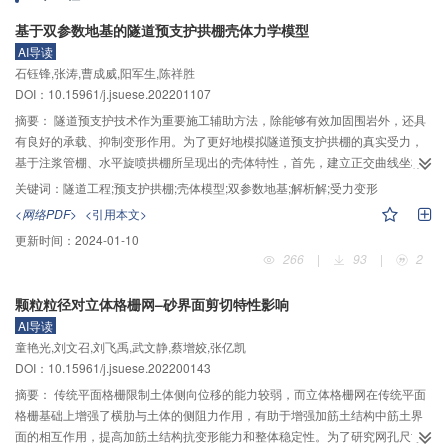
地模拟河床冲淤厚度变化过程。黄河下游3个河段滩岸变形程度差异较大，游荡
基于双参数地基的隧道预支护拱棚壳体力学模型
段滩岸变形幅度远大于过渡段与弯曲段，过渡段与弯曲段变形幅度相差不大；3
AI导读
个河段滩岸崩退幅度均大于淤长幅度，体现出下游河床呈现展宽的趋势；黄河
石钰锋,张涛,曹成威,阳军生,陈祥胜
下游滩岸崩退与淤长会对河床冲淤产生重要影响，其中游荡段滩岸变形对于河
DOI：10.15961/j.jsuese.202201107
床冲淤影响较大，而过渡段及弯曲段的河床变形主要表现为水沙不平衡输移引
摘要：
隧道预支护技术作为重要施工辅助方法，除能够有效加固围岩外，还具
起的床面冲淤。
有良好的承载、抑制变形作用。为了更好地模拟隧道预支护拱棚的真实受力，
基于注浆管棚、水平旋喷拱棚所呈现出的壳体特性，首先，建立正交曲线坐标
系，通过位移函数求解控制方程；然后，引入Pasternak地基模型，建立
关键词：
隧道工程;预支护拱棚;壳体模型;双参数地基;解析解;受力变形
Pasternak双参数地基的拱棚壳体力学模型；最后，推导出拱棚挠度、内力、地
<网络PDF>
<引用本文>
基反力的解析解表达式。将所提模型进行案例计算和数值验证，再对预支护拱
更新时间：
2024-01-10
棚的变形、横纵向受力及地基接触反力进行分析，探讨了拱棚设计参数对旋喷
266
|
93
|
2
拱棚变形的影响。与既有文献的分析方法对比表明，所提模型考虑了岩土体的
连续性和注浆加固区整体性影响，相比传统方法理论上更贴近拱棚预支护真实
颗粒粒径对立体格栅网–砂界面剪切特性影响
受力状态；解析法和数值法得出的整体挠度曲线均呈勺形分布，结果吻合程度
AI导读
较好。力学分析表明：纵向上，拱棚能很好地调整压力分布，一定程度上使内
童艳光,刘文召,刘飞禹,武文静,蔡增姣,张亿凯
部围岩处于免压状态；以开挖面为界，拱棚纵向弯矩、剪力的影响范围约为5倍
DOI：10.15961/j.jsuese.202200143
开挖进尺。横向上，拱脚处剪应力起主导作用，拱顶处主要由正应力主导且容
易发生材料破坏。不同参数对拱棚结构变形影响程度不同，总体表现为初始挠
摘要：
传统平面格栅限制土体侧向位移的能力较弱，而立体格栅网在传统平面
度>开挖进尺>桩径>开挖高度。
格栅基础上增强了横肋与土体的侧阻力作用，有助于增强加筋土结构中筋土界
面的相互作用，提高加筋土结构抗变形能力和整体稳定性。为了研究网孔尺寸