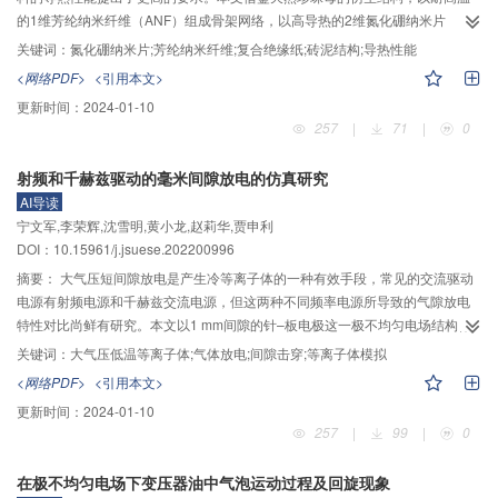
的1维芳纶纳米纤维（ANF）组成骨架网络，以高导热的2维氮化硼纳米片
（BNNS）为功能基元，构筑复合绝缘纸。首先，利用柠檬酸锂充当表面活性
关键词：
氮化硼纳米片;芳纶纳米纤维;复合绝缘纸;砖泥结构;导热性能
剂，将六方氮化硼（h–BN）通过超声与水热反应相结合的方法剥离成BNNS，
<网络PDF>
<引用本文>
并对其微观形貌及分散特性进行研究；然后，采用浓碱去质子化法剥离Kevlar
更新时间：
2024-01-10
纤维（AF）制得（ANF）；分别以ANF、BNNS为纳米基元，通过真空辅助抽
257
|
71
|
0
滤技术制备出BNNS/ANF复合绝缘纸，并对其微观形貌结构、导热性能、力学
性能、击穿性能进行了分析。结果表明：所剥离制备的薄层BNNS具有高长径
射频和千赫兹驱动的毫米间隙放电的仿真研究
比，BNNS与ANF之间均匀堆积形成致密的砖泥结构，这种砖泥结构有助于改善
AI导读
复合绝缘纸的击穿性能和力学性能；当 BNNS 填充质量分数为20%时，
宁文军,李荣辉,沈雪明,黄小龙,赵莉华,贾申利
BNNS/ANF 复合绝缘纸的标准击穿场强达到313.04 kV/mm，抗拉强度达到
DOI：10.15961/j.jsuese.202200996
216.64 MPa，分别是纯 ANF绝缘纸的166.47%和126.38%；此外，BNNS在
ANF网络中定向分布形成连续导热的桥联，显著提高了复合绝缘纸的导热性
摘要：
大气压短间隙放电是产生冷等离子体的一种有效手段，常见的交流驱动
能，当BNNS填充质量分数为30%时，复合绝缘纸的热导率达到5.31 W/(m·K)，
电源有射频电源和千赫兹交流电源，但这两种不同频率电源所导致的气隙放电
是纯ANF绝缘纸的211.55%。该复合绝缘纸具有高导热性、良好的力学性能以
特性对比尚鲜有研究。本文以1 mm间隙的针–板电极这一极不均匀电场结构作
及优异的电绝缘性，能有效解决设备绝缘散热问题，有望在电气设备中推广应
为放电气隙，将之等效为球坐标系下的1维结构，建立基于迁移–扩散近似下的
关键词：
大气压低温等离子体;气体放电;间隙击穿;等离子体模拟
用。
多组分、局部能量近似的经典等离子体流体模型，仿真研究了13.56 MHz射频
<网络PDF>
<引用本文>
（RF）电源或50 kHz交流（LF）电源所驱动的1 mm氦气（混合0.1%氮气）间
更新时间：
2024-01-10
隙的放电过程，关注了在1 mW和1 W这两种不同的沉积能量下的放电特性。结
257
|
99
|
0
果表明：RF放电在1 mW时表现为电晕放电模式，此时间隙中的带电粒子密度
低，且主要集中在功率电极附近；当沉积功率升高至1 W时，间隙放电则呈现出
在极不均匀电场下变压器油中气泡运动过程及回旋现象
明显的辉光放电特征，电极附近出现鞘层，且气隙中间存在准电中性的等离子