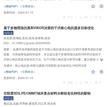
性能及对两种主要绝缘介质C
F
O、CO
浓度的影响；同时，基于分子动力学
6
12
2
<网络PDF>
<引用本文>
仿真模拟吸附过程，计算浓度分布函数、径向分布函数、扩散系数等动力学参
更新时间：
2024-01-10
数以厘清吸附机理。实验结果表明：模拟过热故障后C
F
O/CO
混合气体的主
6
12
2
217
|
62
|
0
要分解产物为C
F
、C
F
、C
F
、C
F
、C
F
H、C
F
和C
F
。ZSM-5
2
6
3
8
4
10
3
6
3
7
5
12
6
14
分子筛对大部分分解产物都有吸附作用，对C
F
、C
F
、C
F
H这3种分解气
3
8
4
10
3
7
基于多物理场仿真和VIKOR决策的干式铁心电抗器多目标优化
体吸附性能优异，吸附率均超过80%；对C
F
、C
F
分解气体有一定的吸附能
2
6
3
6
力，但吸附效果不明显；对C
F
、C
F
分解气体基本不吸附。实验前主绝缘
AI导读
5
12
6
14
介质C
F
O、CO
浓度较高，ZSM-5分子筛对其浓度影响较小，实验后吸附率
袁发庭,曾继皓,姜岚,陈炜,姬睿氢,唐波
6
12
2
分别为1.77%和0.25%。理论计算结果表明：ZSM-5分子筛能够很好地吸附动力
DOI：10.15961/j.jsuese.202200933
学直径与自身孔径相当的气体分子（C
F
、C
F
、C
F
、C
F
、C
F
摘要：
金属导体用量和损耗是干式铁心电抗器优化设计过程中需要考虑的关键
2
6
3
8
4
10
3
6
3
7
H），对于体积过小或过大的气体分子（CO
、CF
、C
F
、C
F
O、C
F
因素，为有效降低损耗和成本，本文提出基于多物理场仿真和VIKOR决策的干
2
4
5
12
6
12
6
14
）吸附作用不明显。ZSM-5分子筛可用于C
F
O环保绝缘气体开关柜中对分解
式铁心电抗器多目标优化方法。以干式铁心电抗器为研究对象，建立磁场–流场
6
12
产物进行吸附处理，以保证设备安全稳定运行；同时，为相关电力防护设备中
–温度场模型，将磁场计算获得的铁心和线圈损耗密度作为热源，经过流–热耦
关键词：
铁心电抗器;有限元建模;代理模型;多目标优化;VIKOR决策
过滤材料的选择提供参考。
合计算得到电抗器温度分布；建立磁场–结构场模型，将基于磁场计算得到的电
<网络PDF>
<引用本文>
磁力作为应力项，从而获得铁心及线圈振动位移分布，通过有限元仿真与拉丁
更新时间：
2024-01-10
超立方试验设计相结合的方法，得到不同结构参数下铁心电抗器温升与振动位
208
|
78
|
0
移结果。为进一步简化优化流程，采用灵敏度分析方法进行参数降维，建立设
计参数与温升、振动之间的代理模型，并采用多目标遗传算法得到满足电抗器
交联度对XLPE/OMMT纳米复合材料水树枝老化特性的影响
性能要求的Pareto前沿解集。考虑到电抗器金属导体用量与损耗之间相互冲
AI导读
突，引入VIKOR综合决策方法，在确定优化目标权重的基础上，计算Pareto解
董芸滋,高嫄,李秀峰,董瑞雪,刘正第,韩圣斌
集的利益比率大小，以最小利益比率确定最优设计参数组合，通过仿真验证优