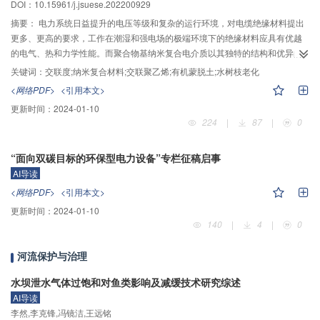
DOI：10.15961/j.jsuese.202200929
化设计方法的正确性。优化后的铁心电抗器与优化前相比，在损耗仅增加4.4%
的情况下，铁心和线圈金属导体用量分别减少了3.0%和16.6%，同时在满足设
摘要：
电力系统日益提升的电压等级和复杂的运行环境，对电缆绝缘材料提出
计要求的基础上温升和振动分别降低了7.4%和16.7%。所提方法可以有效提升
更多、更高的要求，工作在潮湿和强电场的极端环境下的绝缘材料应具有优越
电抗器性能，为电抗器优化设计提供指导。
的电气、热和力学性能。而聚合物基纳米复合电介质以其独特的结构和优异的
电气、力学及化学等性能获得了广泛关注。纳米复合材料的性能依赖于纳米粒
关键词：
交联度;纳米复合材料;交联聚乙烯;有机蒙脱土;水树枝老化
子与交联所形成的微观结构形态的稳定性，为了从微观结构角度研究交联度对
<网络PDF>
<引用本文>
纳米复合材料水树枝老化特性的影响，通过调控交联时间，制备了两种不同交
更新时间：
2024-01-10
联度的交联聚乙烯/蒙脱土（XLPE/OMMT）纳米复合材料，并进行了加速水树
224
|
87
|
0
枝老化实验。通过偏光显微镜观察水树枝形貌，统计水树枝长度和引发概率，
并通过测试凝胶含量表征纳米复合试样的交联度；利用傅里叶红外光谱
“面向双碳目标的环保型电力设备”专栏征稿启事
（FTIR）分析老化前后试样的化学组成变化，计算表征纳米复合试样老化程度
的羰基指数和亚甲基指数；借助扫描电子显微镜（SEM）对比老化前后、水树
AI导读
区和非水树区结晶形态的变化，研究水树枝生长对晶体结构的破坏。结果表
<网络PDF>
<引用本文>
明：纳米复合材料的交联度影响了水树枝的引发概率，正交联状态下试样的水
更新时间：
2024-01-10
树枝形貌稀疏，分形维数和占空比小；试样老化过程中存在电化学降解现象，
140
|
4
|
0
羰基基团增多；适当的交联度，可以使3维网状结构更加完善，试样的晶体尺寸
差异性减小，晶体分布均匀，且老化后晶体破坏程度降低。有机化蒙脱土
河流保护与治理
（OMMT）片层与基体之间形成牢固的界面作用力，增强了分子链韧性，且
OMMT的屏障效应与完善的交联网络共同作用阻碍了水分子的扩散和聚集，抑
水坝泄水气体过饱和对鱼类影响及减缓技术研究综述
制了微观水隙的产生，提高了纳米复合材料的耐水树枝能力。
AI导读
李然,李克锋,冯镜洁,王远铭