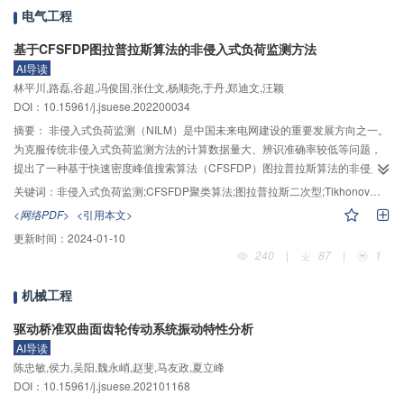
梯度场积分得到压强场两个阶段的测量误差表明，压强场测量误差主要发生在
电气工程
由速度场重构压强梯度场这一阶段，主要受流场测量参数和边界条件给定方法
的影响。进一步分析了上述主要影响因素对压强测量误差的影响规律，发现压
基于CFSFDP图拉普拉斯算法的非侵入式负荷监测方法
强场测量误差随流场采样时间间隔的增加而增大，随流场测点间距的增加先减
AI导读
小后增大；基于本文数据得到在内尺度无量纲测点间距约为7时误差最小，但该
林平川,路磊,谷超,冯俊国,张仕文,杨顺尧,于丹,郑迪文,汪颖
测点间距最优值的普适性尚待更多数据支撑；在矩形测量区域边界4个角点布置
DOI：10.15961/j.jsuese.202200034
压强边界点时，压强场测量误差会显著降低。将该压强场测量技术初步应用于
摘要：
非侵入式负荷监测（NILM）是中国未来电网建设的重要发展方向之一。
明渠均匀紊流，发现时均压强测量结果较为准确，压强紊动强度测量结果误差
为克服传统非侵入式负荷监测方法的计算数据量大、辨识准确率较低等问题，
相对较大，但垂向分布趋势接近。研究结论为明渠紊流压强场的试验测量提供
提出了一种基于快速密度峰值搜索算法（CFSFDP）图拉普拉斯算法的非侵入
理论依据和实践参考。
式负荷监测方法。首先，该方法利用输入的设备有功功率数据采取快速密度峰
关键词：
非侵入式负荷监测;CFSFDP聚类算法;图拉普拉斯二次型;Tikhonov正则化
值搜索聚类算法构建家用电器的功率阈值向量和先验图结构；然后，结合图信
<网络PDF>
<引用本文>
号的平滑度特征和总功率信号构建图拉普拉斯二次型最优函数，利用Tikhonov
更新时间：
2024-01-10
正则化方法以迭代的方式求得最优解，从而实现用电负荷图信号的重构；最
240
|
87
|
1
后，根据功率阈值向量将图信号转换为功率信号，即可实现用户的非侵入式负
荷监测。对某一家庭2 d的实测用电数据进行仿真分析，包括2 d内的负荷监测结
机械工程
果和采样频率对算法性能的影响，结果如下：1）该方法能够识别出第1天内工
作的所有设备，各用电设备消耗用电量比例与实际耗电量比例接近。2）该方法
驱动桥准双曲面齿轮传动系统振动特性分析
对第2天的负荷识别准确率达到了90.1%，优于4种对比算法。单个用电设备的
AI导读
分解精度达到91%以上，绝大多数设备的用电量误差都低于对比算法。3）当数
陈忠敏,侯力,吴阳,魏永峭,赵斐,马友政,夏立峰
据采样间隔增大为2 min，所提算法的准确率、辨识精度和单设备分解精度都有
DOI：10.15961/j.jsuese.202101168
所降低，但数值上优于对比算法，并且有更优的时间复杂度。研究结果验证了