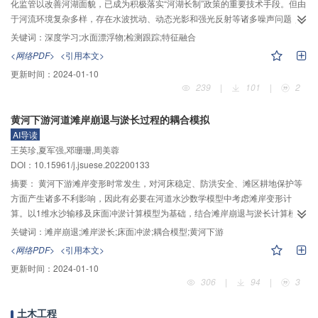
显。
化监管以改善河湖面貌，已成为积极落实“河湖长制”政策的重要技术手段。但由
于河流环境复杂多样，存在水波扰动、动态光影和强光反射等诸多噪声问题，
现有方法难以满足水面漂浮物实际管理需求。本文结合单帧检测与多帧滤波，
关键词：
深度学习;水面漂浮物;检测跟踪;特征融合
提出了一种基于深度学习的水面漂浮物目标智能检测跟踪方法。在单帧检测
<网络PDF>
<引用本文>
中，删除5×5及以下低分辨率特征图，通过特征求和方式增强76×76高分辨率特
更新时间：
2024-01-10
征图以提升单步多框目标检测（single shot multibox detector，SSD）在小尺
239
|
101
|
2
度漂浮物目标的检测精度；在多帧滤波中，基于时空相关性和运动信息构建自
适应滤波（adaptive filter，AF）算法框架，计算视频帧中帧与帧之间的关联
黄河下游河道滩岸崩退与淤长过程的耦合模拟
性，根据漂浮物目标的空间位置变化幅度自适应删除偏离运动轨迹的漂浮物目
AI导读
标检测结果，以降低漂浮物跟踪漂移；在信息融合阶段，通过特征对比融合检
王英珍,夏军强,邓珊珊,周美蓉
测和滤波信息，实现检测信息和跟踪信息动态互补，并以不同检测跟踪场景数
DOI：10.15961/j.jsuese.202200133
据集进行训练与验证。结果表明：在简单水面场景下中心位置误差为8个像素点
时，该方法的检测跟踪精度达到100%，成功率面积为0.94，平均速度达到
摘要：
黄河下游滩岸变形时常发生，对河床稳定、防洪安全、滩区耕地保护等
9
17.27 fps，计算复杂度为7.18×10
；在复杂水面场景下中心位置误差为10个像
方面产生诸多不利影响，因此有必要在河道水沙数学模型中考虑滩岸变形计
素点时，该方法的跟踪精度和成功率面积分别为93.24%和0.81，平均速度和计
算。以1维水沙输移及床面冲淤计算模型为基础，结合滩岸崩退与淤长计算模
9
算复杂度分别为15.02 fps和8.76×10
，在复杂环境下兼顾了检测跟踪精度和效
块，建立了能同时模拟河床纵向冲淤与滩岸横向变形的耦合模型。采用该模型
关键词：
滩岸崩退;滩岸淤长;床面冲淤;耦合模型;黄河下游
率。
计算了黄河全下游（755 km长河道）的河床纵向与横向变形过程，选取2018年
<网络PDF>
<引用本文>
及2020年作为率定及验证年份对该模型进行测试。计算结果表明：该模型可以
更新时间：
2024-01-10
很好地模拟黄河下游滩岸崩退及淤长过程，黄河下游游荡段、过渡段、弯曲段
306
|
94
|
3
河段平滩宽度的计算误差在2018年分别为4、5、1 m， 2020年分别为12、
14、4 m；选取典型断面进行分析，发现该模型可以精细地模拟黄河下游不同河
土木工程
型河段的断面形态变化过程、滩岸崩退及淤长宽度的变化过程，以及大致准确