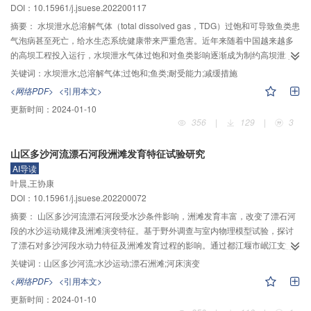
DOI：10.15961/j.jsuese.202200117
摘要：
水坝泄水总溶解气体（total dissolved gas，TDG）过饱和可导致鱼类患
气泡病甚至死亡，给水生态系统健康带来严重危害。近年来随着中国越来越多
的高坝工程投入运行，水坝泄水气体过饱和对鱼类影响逐渐成为制约高坝泄水
安全运行的重要生态风险。本文通过对国内外研究文献的梳理分析，结合研究
关键词：
水坝泄水;总溶解气体;过饱和;鱼类;耐受能力;减缓措施
团队近年来在该领域的研究成果，从鱼类耐受性响应、过饱和TDG规律、减缓
<网络PDF>
<引用本文>
技术以及发展动态等几个方面对水坝泄水气体过饱和对鱼类影响及减缓技术研
更新时间：
2024-01-10
究开展了回顾分析。首先面向中国长江上游特有鱼类保护需求，分析了溶解气
356
|
129
|
3
体过饱和危害以及不同特征鱼类对溶解气体过饱和的躲避能力和耐受规律。在
此基础上，从过饱和TDG生成和释放角度，揭示了水坝泄水溶解气体过饱和规
山区多沙河流漂石河段洲滩发育特征试验研究
律及其模拟预测方法，从工程措施、调度措施和生态功能利用措施三方面阐述
AI导读
了过饱和气体减缓技术及其工程应用现状。基于中国高坝工程泄水生态安全需
叶晨,王协康
求，开展了国内外发展动态分析，指出进一步深入揭示高坝泄水气体过饱和机
DOI：10.15961/j.jsuese.202200072
制、完善和发展高坝泄水过饱和气体预测方法和技术、加强和深化过饱和TDG
减缓技术的工程可行性研究、实施基于减缓过饱和TDG影响的流域梯级多目标
摘要：
山区多沙河流漂石河段受水沙条件影响，洲滩发育丰富，改变了漂石河
优化调度、推进中国关于鱼类对过饱和TDG耐受标准的建立是当前面临的关键
段的水沙运动规律及洲滩演变特征。基于野外调查与室内物理模型试验，探讨
问题与技术挑战。本文成果旨在解决水坝泄水气体过饱和问题以及高坝运行生
了漂石对多沙河段水动力特征及洲滩发育过程的影响。通过都江堰市岷江支流
态安全保障研究提供思路借鉴和科学依据。
白沙河与龙溪河的野外调查，分析了典型漂石河段床沙组成及漂石河床形态特
关键词：
山区多沙河流;水沙运动;漂石洲滩;河床演变
征。由于山区河流暴雨洪水及挟带的泥沙及河道地形多变等因素，大量上游来
<网络PDF>
<引用本文>
沙在漂石河段落淤，河床内洲滩大量发育。通过系列室内物理模型试验，分析
更新时间：
2024-01-10
不同泥沙补给条件下漂石河床的洲滩形成过程及河床形态变化与水位响应过