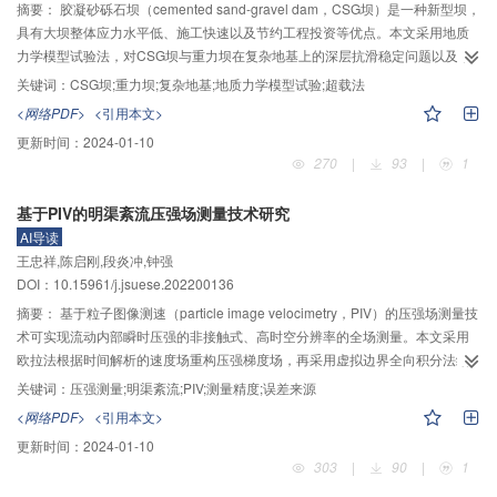
摘要：
胶凝砂砾石坝（cemented sand-gravel dam，CSG坝）是一种新型坝，
具有大坝整体应力水平低、施工快速以及节约工程投资等优点。本文采用地质
力学模型试验法，对CSG坝与重力坝在复杂地基上的深层抗滑稳定问题以及破
#
坏差异进行分析，CSG坝原型选取守口堡大坝，与武都重力坝19
坝段坝址区复
关键词：
CSG坝;重力坝;复杂地基;地质力学模型试验;超载法
杂地基相结合成一新坝段，从而模拟CSG坝在复杂地基下的运行情况，并通过
<网络PDF>
<引用本文>
模型加载试验得到坝体的变形特点及复杂地基中断层和层间错动带的破坏形
更新时间：
2024-01-10
#
态。通过CSG坝与武都重力坝19
坝段的模型试验数据以及两者破坏形态对比分
270
|
93
|
1
析可以得到：1）在相同的超载倍数下，重力坝坝体较CSG坝坝体变位更大；
2）在最终破坏阶段，CSG坝与重力坝坝体均有轻微的扭转，其中重力坝坝体有
基于PIV的明渠紊流压强场测量技术研究
轻微的顺时针转动，CSG坝坝体有轻微的逆时针转动；3）CSG坝与重力坝所
AI导读
在复杂地基的断层均发生了不同程度的滑移，其中断层10f2、f115发生了较大
王忠祥,陈启刚,段炎冲,钟强
的相对变位；4）重力坝整体向下游变位较CSG坝明显，挤压破坏情况较为严
DOI：10.15961/j.jsuese.202200136
重；5）模型试验中得到CSG坝安全度为6.4，重力坝安全度为3.0，运用刚体极
限平衡分析得到CSG坝安全度为5.9，重力坝安全度为2.5。模型试验结果与理
摘要：
基于粒子图像测速（particle image velocimetry，PIV）的压强场测量技
论分析结果相互验证，因此，从两者数据结果可得出CSG坝的极限承载能力较
术可实现流动内部瞬时压强的非接触式、高时空分辨率的全场测量。本文采用
重力坝强，超载系数大，安全度较重力坝高，说明CSG坝是一种高安全性的坝
欧拉法根据时间解析的速度场重构压强梯度场，再采用虚拟边界全向积分法结
型。
合边界条件得到压强场，实现了基于PIV的明渠紊流压强场测量技术。为了使用
关键词：
压强测量;明渠紊流;PIV;测量精度;误差来源
基于PIV的压强场测量技术准确测量明渠紊流压强场，利用时间解析的明渠紊流
<网络PDF>
<引用本文>
直接数值模拟数据和PIV速度场对该测量技术的精度、误差来源及主要影响因素
更新时间：
2024-01-10
进行了分析。基于本文数据，发现该测量技术的测量结果几乎无平均偏差，但
303
|
90
|
1
均方根误差相对较大，约为25%；通过分析由速度场重构压强梯度场及由压强