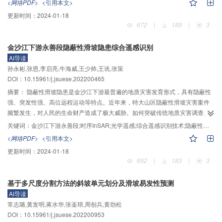
<网络PDF>
<引用本文>
演进过程进行数值模拟分析。首先，利用该耦合模型对Robbe–Saule开展的颗
更新时间：
2024-01-18
粒堆积体坍塌–涌浪试验进行了相同工况下的数值计算，从颗粒坍塌运动过程、
672
|
189
|
3
涌浪高度演化过程等方面进行对比，结果表明模拟结果与试验结果吻合很好，
验证了CFD–DEM流固耦合模型的有效性。然后，将该方法应用于四川省猴子
金沙江下游永善段隐蔽性滑坡隐患综合遥感识别
岩水库色玉滑坡–涌浪灾害的演进过程分析，重现了该事件滑坡失稳运动、涌浪
AI导读
产生及传播、涌浪爬升、涌浪回流的全过程，计算结果显示：计算得到的电站
孙永彬,张恩,李启亮,牛海威,王少帅,王诜,张策
进水口处涌浪高度与实测数据较为接近；色玉滑坡从失稳运动至静止堆积的持
DOI：10.15961/j.jsuese.202200465
续时间约为20 s，颗粒平均速度最大达到16.12 m/s；滑坡引起的涌浪约在滑坡
失稳10 s后传播到对岸，之后开始沿坡面向上爬升，最大爬升高度达到27.32
摘要：
隐蔽性滑坡隐患是金沙江下游最普遍的地质灾害发育形式，具有隐蔽性
m。研究表明CFD–DEM流固耦合模型能够很好地应用于模拟山区河谷大规模滑
强、突发性强、高位远程运动等特点。近年来，特大山区隐蔽性滑坡灾害案件
坡涌浪灾害，可为库区防灾减灾提供高效的技术支持。
频繁发生，对人民的生命财产造成了极大威胁。如何突破传统地质灾害调查手
段的局限性、滞后性，提前有效识别隐蔽性滑坡隐患并探索其发育特征，对指
关键词：
金沙江下游永善段;时序InSAR;光学遥感;综合遥感识别技术;隐蔽性滑坡隐患
导中国西南地区防灾减灾、工程规划建设具有重大科学意义。本文选择金沙江
<网络PDF>
<引用本文>
下游永善段地质灾害高易发区，利用升降轨时序InSAR–光学遥感综合识别方
更新时间：
2024-01-18
法，精细识别区域性时序地表形变、隐蔽性滑坡隐患光学遥感信息，通过野外
692
|
183
|
3
考察，深入探索隐蔽性滑坡隐患发育特征。研究显示：1）通过升轨时序InSAR
技术识别隐蔽性滑坡隐患26处，降轨时序InSAR技术识别隐蔽性滑坡隐患28
基于多尺度分割方法的斜坡单元划分及滑坡易发性预测
处，光学遥感识别隐蔽性滑坡隐患48处（与升降轨时序InSAR识别结果有10处
AI导读
重合），合计识别滑坡隐患92处；对识别结果进行100%的野外考察，将升降轨
常志璐,黄发明,蒋水华,张崟琅,周创兵,黄劲松
InSAR和光学遥感识别结果划分为完全一致、部分一致、仅有光学遥感识别结
DOI：10.15961/j.jsuese.202200953
果、仅有InSAR识别变形结果4种情况，识别准确率分别为82.86%、80.77%、