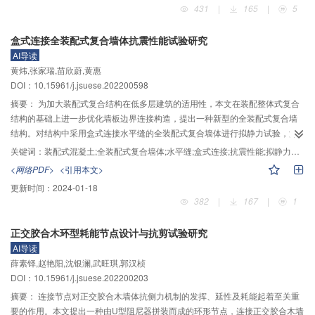
431
|
165
|
5
PGA在0.07g～1.50g，分析结构的破坏过程、刚度退化、位移、应变等动力响
应。结果表明：轻钢框架与钢丝网架珍珠岩复合墙板共同工作性能良好，钢丝
盒式连接全装配式复合墙体抗震性能试验研究
网架珍珠岩复合墙板对结构刚度有显著的贡献；随地震峰值加速度的增大，结
AI导读
构自振频率降低，阻尼比增大；在8度设防地震作用下结构最大层间位移角为
黄炜,张家瑞,苗欣蔚,黄惠
1/361，基本处于弹性状态；8度罕遇地震作用下，结构没有明显的破坏；在极
DOI：10.15961/j.jsuese.202200598
罕遇地震作用下，外墙板损伤明显，轻钢框架损伤较轻；钢丝网架珍珠岩复合
墙板与轻钢框架包裹咬合式柔性连接，具有滑移摩擦消能减震的作用。该结构
摘要：
为加大装配式复合结构在低多层建筑的适用性，本文在装配整体式复合
体系在村镇低层住宅建筑中有广阔的应用前景。
结构的基础上进一步优化墙板边界连接构造，提出一种新型的全装配式复合墙
结构。对结构中采用盒式连接水平缝的全装配式复合墙体进行拟静力试验，深
入研究了该类墙体的破坏模式、滞回特性、承载能力、延性性能、刚度退化规
关键词：
装配式混凝土;全装配式复合墙体;水平缝;盒式连接;抗震性能;拟静力试验
律和耗能能力等抗震性能指标，并对比分析了不同盒式连接件构造Wall
<网络PDF>
<引用本文>
shoes（WPC）、集成钢筋式（IPC）、分布钢筋式（DPC）对墙体基本力学
更新时间：
2024-01-18
性能的影响。研究结果表明：全装配式复合墙体是一种轻质、高强、节能、抗
382
|
167
|
1
震性能良好的结构受力构件，试件中的填充体、中部肋格、边肋柱依次发挥作
用，并得到墙体3个阶段的受力特点。相比DPC试件，IPC的屈服荷载和峰值荷
正交胶合木环型耗能节点设计与抗剪试验研究
载分别提升6%和10%，WPC分别提升2%和5%；试件的位移延性系数均大于
AI导读
3.3，符合钢筋混凝土结构抗震设计要求；各试件的刚度退化规律基本相同，其
薛素铎,赵艳阳,沈银澜,武旺琪,郭汉桢
中，DPC试件的刚度退化速率最快；各试件的累积耗能均呈累积增长趋势，IPC
DOI：10.15961/j.jsuese.202200203
累积耗能是WPC累积耗能的1.08倍，是DPC累计耗能的1.13倍。3种不同形式
盒式连接构造均具有可靠的连接性能，集成钢筋式盒式连接综合抗震性能表现
摘要：
连接节点对正交胶合木墙体抗侧力机制的发挥、延性及耗能起着至关重
最优，其生产及安装方式也更为简单高效，适合运用于实际工程。
要的作用。本文提出一种由U型阻尼器拼装而成的环形节点，连接正交胶合木墙