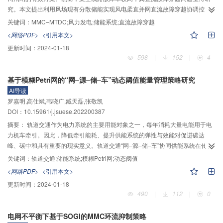
响。
究。本文提出利用风场现有分散储能实现风电柔直并网直流故障穿越协调控
制。首先，研究风电场接入多端柔性直流输电系统（multi-terminal HVDC
关键词：
MMC–MTDC;风力发电;储能系统;直流故障穿越
based on MMC, MMC–MTDC）中MMC及风电场储能系统等主要组成部分的拓
<网络PDF>
<引用本文>
扑结构和基本工作原理；其次，针对大规模风电经柔直并网系统的直流故障，
更新时间：
2024-01-18
定量分析非故障极功率裕量，通过控制风电机组全功率变流器现有并联储能系
598
|
152
|
4
统来消纳故障期间的不平衡功率；针对不同功率消纳方案，提出由储能系统、
换流站、直流断路器和风电场协调配合进行故障穿越，根据直流断路器动作信
基于模糊Petri网的“网–源–储–车”动态阈值能量管理策略研究
号进行故障分类，改变换流站控制方式与风电场出力，从而实现不同故障类型
AI导读
的快速恢复。该策略能够保持系统在故障期间并网运行且不出现闭锁、过载等
罗嘉明,高仕斌,韦晓广,臧天磊,张敬凯
问题，提升系统的稳定性。最后，在PSCAD/EMTDC仿真平台搭建上述仿真模
DOI：10.15961/j.jsuese.202200387
型，详细研究了风电场经MMC–MTDC并网系统的直流故障穿越策略，验证了
本文所提出的基于储能系统的直流故障穿越策略能够维持故障期间的功率平
摘要：
轨道交通作为电力系统的主要用能对象之一，每年消耗大量电能用于电
衡，实现故障快速恢复，平稳实现直流故障穿越。本文所提故障穿越策略有望
力机车牵引。因此，降低牵引能耗、提升供能系统的弹性与效能对促进碳达
对新能源柔直并网提供必要的依据和参考。
峰、碳中和具有重要的现实意义。轨道交通“网–源–储–车”协同供能系统在传统
牵引供电架构的基础上引入了储能系统与新能源发电系统，然而，如何实现牵
关键词：
轨道交通;储能系统;模糊Petri网;动态阈值
引负荷、储能系统及新能源发电系统的高效能源自洽，减少双向波动性与不确
<网络PDF>
<引用本文>
定性对能量管理系统的影响成为了新的难题。为实现以上目标，减轻牵引负荷
更新时间：
2024-01-18
对牵引网的功率冲击，延长储能系统的使用寿命，本文提出了一种基于模糊
490
|
112
|
0
Petri网（fuzzy Petri nets，FPN）的“网–源–储–车”动态阈值能量管理策略。该
策略在“网–源–储–车”基本功率分配框架的基础上，设定了多工况下牵引供电系
电网不平衡下基于SOGI的MMC环流抑制策略
统与储能系统、新能源发电系统的动态能量交互规则，可适用于不同架构的“网