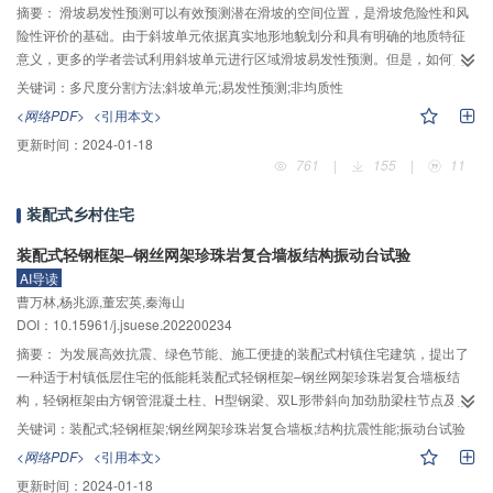
75.00%和63.64%，总体识别准确率达78.26%，略高于目前国内滑坡隐患识别
摘要：
滑坡易发性预测可以有效预测潜在滑坡的空间位置，是滑坡危险性和风
平均水平，验证了滑坡隐患识别的可靠性和有效性。2）通过对比分析综合遥感
险性评价的基础。由于斜坡单元依据真实地形地貌划分和具有明确的地质特征
识别结果可知，InSAR技术和光学遥感的识别结果与二者的识别方式、影像成
意义，更多的学者尝试利用斜坡单元进行区域滑坡易发性预测。但是，如何高
像条件、滑坡活动性关系密切，二者不能直接进行互检。3）通过分析滑坡发育
效准确地划分斜坡单元并考虑其内部环境因子的非均质性是制约斜坡单元应用
关键词：
多尺度分割方法;斜坡单元;易发性预测;非均质性
特征可知，隐蔽性滑坡隐患发育规律随着地形地貌、地质条件的变化而变化，
的关键因素，也是目前研究中的难点。本文以江西省崇义县为例，首先，提取
<网络PDF>
<引用本文>
升降轨InSAR技术和光学遥感识别的隐蔽性滑坡隐患在地貌空间分布、地层岩
研究区域坡向和山体阴影图作为基础数据，采用多尺度分割（MSS）方法划分
更新时间：
2024-01-18
性均存在一定差别。结果表明，综合遥感识别技术充分利用了升降轨InSAR技
斜坡单元，并结合试错法和研究区域历史滑坡形态特征确定MSS方法的最优参
761
|
155
|
11
术和光学遥感识别方法的互补性，解决了隐蔽性滑坡隐患看不见、看不清、看
数组合。然后，基于斜坡单元提取高程、坡度、剖面曲率等环境因子，分别导
不准的难题，提高了滑坡识别的准确率。
入支持向量机（SVM）和逻辑回归（LR）模型，构建Slope–SVM/LR易发性预
装配式乡村住宅
测模型。通过变化值和标准差表征斜坡单元内部环境因子的非均质性，进而构
建Variant Slope–SVM/LR易发性预测模型。最后，采用ROC曲线和频率比精度
装配式轻钢框架–钢丝网架珍珠岩复合墙板结构振动台试验
分析上述模型的预测精度。结果表明：1）当尺度、形状特征权重和紧致度权重
AI导读
参数分别取20、0.8和0.8时，研究区域斜坡单元的划分效果最好；2）Slope–
曹万林,杨兆源,董宏英,秦海山
SVM、Variant slope–SVM、Slope–LR和Variant slope–LR模型的ROC精度分
DOI：10.15961/j.jsuese.202200234
别为0.812、0.876、0.818和0.839，相应的频率比精度分别为0.780、0.866、
摘要：
为发展高效抗震、绿色节能、施工便捷的装配式村镇住宅建筑，提出了
0.792和0.865, 说明Variant slope–SVM/LR模型的预测精度高于Slope–
一种适于村镇低层住宅的低能耗装配式轻钢框架–钢丝网架珍珠岩复合墙板结
SVM/LR模型。因此，MSS方法可以实现高效准确地自动划分斜坡单元，考虑
构，轻钢框架由方钢管混凝土柱、H型钢梁、双L形带斜向加劲肋梁柱节点及预
斜坡单元内部环境因子的非均质性可以提高易发性预测结果的准确性。
制混凝土楼板构成，钢丝网架珍珠岩复合墙板由钢丝网砂浆内外叶复合珍珠岩
关键词：
装配式;轻钢框架;钢丝网架珍珠岩复合墙板;结构抗震性能;振动台试验
板夹心聚苯板构成，钢丝网架珍珠岩复合墙板单元包裹咬合轻钢框架，墙板单
<网络PDF>
<引用本文>
元间采用企口连接。进行了两层轻钢框架–钢丝网架珍珠岩复合墙板足尺结构的
更新时间：
2024-01-18
振动台试验，激振包括白噪声在内的57个工况，各工况的地震动峰值加速度