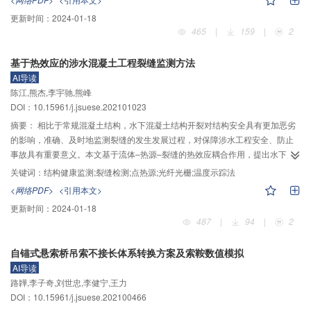
填满，暂态饱和区扩大，将土壤–基岩区的事件前水排出，此阶段常出现“雨小
更新时间：
2024-01-18
水大”；在地表泄流阶段，暂态饱和区进一步扩展到地面，此时形成地表径流。
465
|
159
|
2
本文据此提出贮水泄流公式对这3个阶段进行定量描述，并构建了基于暴雨壤中
流机制的山区水文模型（subsurface storm flow-based mountain hydrological
基于热效应的涉水混凝土工程裂缝监测方法
model, SSFM）。以湖北省丹江口市官山河流域为典型，选取12场实测洪水过
AI导读
程，用SSFM模型进行模拟，并将其结果与TOPMODEL模型、分布式时变增益
陈江,熊杰,李宇驰,熊峰
模型、新安江模型的模拟结果进行对比分析。从模型对比可以看出：1）时变增
DOI：10.15961/j.jsuese.202101023
益模型（TVGM）、新安江模型、TOPMODEL模型及SSFM模型模拟结果的平
均洪峰误差分别为–29.61%、–51.74%、–29.08%、–24.82%，径流深误差分
摘要：
相比于常规混凝土结构，水下混凝土结构开裂对结构安全具有更加恶劣
别为–30.83%、–26.87%、–18.43%、–9.67%。2）“基岩贮水”和“快速泄流”可
的影响，准确、及时地监测裂缝的发生发展过程，对保障涉水工程安全、防止
以解释官山河流域山洪过程中出现的“雨大水小、雨小水大”的异变特征。这些结
事故具有重要意义。本文基于流体–热源–裂缝的热效应耦合作用，提出水下混
果也表明，由于引入了3阶段暴雨壤中流机制，SSFM模型的模拟效果比其他模
凝土结构裂缝监测的温度示踪法，并设计3种裂缝监测方案，分别采用监测管–
关键词：
结构健康监测;裂缝检测;点热源;光纤光栅;温度示踪法
型有较为明显的改进，更加适合在湿润山区小流域进行水文模拟，在山洪预警
多孔套管组件、监测管–空心套管组件和监测管–灌水管组件实现开裂信息与开
<网络PDF>
<引用本文>
预报方面具有深入发展和应用的价值。
裂部位热力学信息的转换。其中：前两种监测方案主要利用热传导原理，使开
更新时间：
2024-01-18
裂后裂缝周围介质的热力学参数发生改变，从而改变热量传递规律；第3种方案
487
|
94
|
2
主要利用对流传热原理，通过灌水使裂缝截面产生对流传热效应，从而提高传
热速度。针对上述3种监测方案，分别制作了混凝土梁试件，采用光纤光栅温度
自锚式悬索桥吊索不接长体系转换方案及索鞍数值模拟
传感器和陶瓷加热管组成的传感加热单元开展了瞬态传热模型试验，根据热源
AI导读
降温曲线的分段特征，定义了反映热源降温速度的判别指标，利用该指标进行
路韡,李子奇,刘世忠,李健宁,王力
裂缝的识别，并对3种方案的裂缝识别效果进行分析和对比。结果表明：3种监
DOI：10.15961/j.jsuese.202100466
测方案均能很好地判断是否有裂缝产生；在裂缝定位方面，方案3效果更好；在