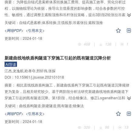
裂缝宽度定量识别方面，方案1无法识别裂缝宽度，方案2仅可在流动水环境中
摘要：
为降低自锚式悬索桥体系转换施工费用、提高施工效率、简化分析过
识别裂缝宽度，方案3可根据渗漏流量识别裂缝宽度。
程，以抛物线理论为依据，推导出主缆垂度的影响参数，结合各参数的可控
性、敏感性，通过调整主索鞍顶推和吊杆张拉策略，提出3阶段2轮张拉吊索不
接长体系转换方案。为在有限元计算时精确模拟方案中主、散索鞍施工状态，
关键词：
自锚式悬索桥;体系转换;主缆线形;吊索张拉;索鞍顶推
将索鞍圆心点与塔顶或散索鞍底座中心点建立刚臂和主从约束两个边界，通过
<网络PDF>
<引用本文>
激活、钝化刚臂模拟索鞍临时固定和滑移状态，通过设置索鞍圆心点强制位移
更新时间：
2024-01-18
模拟索鞍超顶状态。以双塔3跨和独塔2跨2座自锚式悬索桥为例，根据现场实际
468
|
136
|
1
情况分别制定了2套吊索不接长体系转换方案，并建立有限元模型对2座桥梁体
系转换过程进行模拟和分析。结果表明：自锚式悬索桥主跨是避免吊索接长的
新建曲线地铁盾构隧道下穿施工引起的既有隧道沉降分析
关键桥跨，主缆跨径和主缆长度是影响主缆垂度、避免吊索接长的关键可控参
AI导读
数；通过增大主缆初期变形可有效避免吊索接长，实施方案为张拉主跨长出段
江杰,龙逸航,欧孝夺,邢轩伟,张探
吊索使主索鞍超前就位，以改变主缆跨度；提前施工部分二期恒载、加劲梁在
DOI：10.15961/j.jsuese.202101018
第1轮吊索张拉后脱架，以增加主缆弹性伸长。由2座桥梁实例分析结果可知，
体系转换前期主索鞍可控滑移、超前就位，后期对称张拉桥塔两侧吊索，使主
摘要：
相比直线线路盾构施工，新建曲线盾构下穿施工引起既有隧道沉降规律
缆和主索鞍间的抗滑移安全系数和桥塔应力均变化平稳，所提方案和索鞍模拟
更为复杂，且相关研究较少。基于两阶段分析法研究新建曲线地铁盾构隧道下
方法达到了预期目的，可为同类型自锚式悬索桥体系转换提供参考。
穿施工引起的既有隧道沉降。第1阶段，结合镜像法、修正Loganathan法和
Mindlin解，考虑曲线盾构转弯过程中的转弯超挖间隙和弯道内外侧不平衡施工
关键词：
曲线盾构隧道;新建隧道;既有隧道;镜像法
参数的影响，计算新建曲线盾构施工引起土体竖向位移的3维解；第2阶段，将
<网络PDF>
<引用本文>
土体竖向位移视为位移荷载，施加在既有隧道上，基于Pasternak地基理论和
更新时间：
2024-01-18
Timoshenko梁理论，构建能够同时考虑土体剪切效应和既有隧道剪切效应的既
326
|
96
|
13
有隧道沉降控制方程，运用有限差分法对方程降阶并求解。最后，与工程实例
对比验证理论和控制方程的正确性，并对影响既有隧道沉降的关键参数进行分