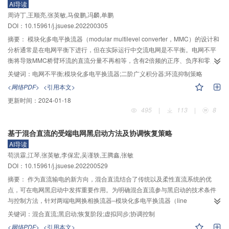
AI导读
–源–储–车”协同供能体系；在此基础上，以电力机车功率与储能系统寿命作为
周诗丁,王顺亮,张英敏,马俊鹏,冯麟,单鹏
模糊Petri网的输入参数，经过模糊化、Petri网推理、反模糊化等操作后实现对
DOI：10.15961/j.jsuese.202200305
放电阈值的自适应动态调整。本文以某牵引变电所实测数据作为测试案例，仿
真结果表明：相较于基于固定阈值的能量管理策略，基于模糊Petri网的动态阈
摘要：
模块化多电平换流器（modular multilevel converter，MMC）的设计和
值管理策略能够有效提升能量回馈效率与再生制动能量储存效率，同时，增加
分析通常是在电网平衡下进行，但在实际运行中交流电网是不平衡。电网不平
光伏发电系统的利用电度，降低电力机车经由接触网从电力系统取能的平均功
衡将导致MMC桥臂环流的直流分量不再相等，含有2倍频的正序、负序和零序
率及储能系统的平均放电深度；对延长储能系统的预计寿命、提升协同供能系
分量，使系统损耗增加，影响系统性能。首先，本文根据MMC的数学模型和相
关键词：
电网不平衡;模块化多电平换流器;二阶广义积分器;环流抑制策略
统的能量利用效率与运行经济性具有积极意义。
单元的瞬时功率分析环流的产生机理，得到电网不平衡时环流各分量的等效电
<网络PDF>
<引用本文>
路。然后，提出一种电网不平衡下基于二阶广义积分器（second order
更新时间：
2024-01-18
generalized integrator，SOGI）的环流抑制策略，该策略将三相环流中2次谐
495
|
113
|
8
波分量与不相等的直流分量分离后单独抑制，采用比例积分（proportional
integral，PI）控制经SOGI提取桥臂环流的正序、负序2倍频分量，采用准比例
基于混合直流的受端电网黑启动方法及协调恢复策略
谐振（proportional resonant，PR）控制环流的零序2倍频分量。最后，在
AI导读
PSCAD/EMTDC平台中搭建217电平的MMC系统模型，将本文所提环流抑制策
苟洪霖,江琴,张英敏,李保宏,吴谨轶,王腾鑫,张敏
略与传统环流抑制策略、采用准比例谐振器控制环流抑制策略和采用比例积分
DOI：10.15961/j.jsuese.202200529
谐振（proportional integral resonant，PIR）控制环流抑制策略进行仿真实验
对比。实验结果表明：在单相非金属接地故障时，与其他3种环流抑制策略作对
摘要：
作为直流输电的新方向，混合直流结合了传统以及柔性直流系统的优
比，本文策略能将环流的2倍频分量抑制到0.000 6 kA，将谐波畸变率降低到
点，可在电网黑启动中发挥重要作用。为明确混合直流参与黑启动的技术条件
0.03%，表明所提策略的优越性；同时在两相非金属接地故障时，本文策略能
与控制方法，针对两端电网换相换流器–模块化多电平换流器（line
将环流的2倍频分量抑制到0.003 9 kA，谐波畸变率降低到0.22%。仿真实验结
commutated converter–modular multilevel converter，LCC–MMC）混合直流
关键词：
混合直流;黑启动;恢复阶段;虚拟同步;协调控制
果验证了本文方法的有效性。
输电系统，提出了受端电网大停电情况下基于混合直流的黑启动方法及受端电
<网络PDF>
<引用本文>