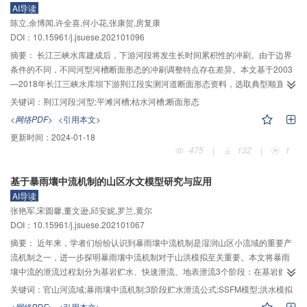
AI导读
区域，声速随温度的增大而增大，焦耳–汤姆逊系数随温度的增大而减小；当密
陈立,余博闻,许全喜,何小花,张康贺,房复康
封进口压力为12 MPa、进口温度为380 K、转速为15 000 r/min时，含杂质CO
2
DOI：10.15961/j.jsuese.202101096
干气密封出口压力为1.9 MPa，气膜进出口温差约为23 K，密封环端面内外径温
差约为10 K；以转速、进口压力、进口温度为变量时，气膜温度、密封环端面
摘要：
长江三峡水库建成后，下游河段将发生长时间累积性的冲刷。由于边界
温度随转速、进口温度的增大而增大，随进口压力的增大而减小；开启力随转
条件的不同，不同河型河槽断面形态的冲刷调整特点存在差异。本文基于2003
速、进口压力、进口温度的增大而增大；泄漏率随转速、进口温度的增大而减
—2018年长江三峡水库坝下游荆江段实测河道断面形态资料，选取典型顺直河
小，随进口压力的增大而增大。
型、弯曲河型和分汊河型的典型断面，计算断面宽、平均水深和宽深比等断面
关键词：
荆江河段;河型;平滩河槽;枯水河槽;断面形态
形态特征参数，分析不同河型断面形态冲刷调整的异同，并探讨其成因。主要
<网络PDF>
<引用本文>
发现：1）不同河型的断面形态调整存在一致性和差异性。不同河型的平滩河槽
更新时间：
2024-01-18
断面总体向窄深化方向发展；顺直河型、分汊河型的枯水河槽断面宽深比总体
475
|
132
|
1
减小，断面亦向窄深化方向发展；而弯曲河型的枯水河槽断面宽深比以增大居
多，即断面总体宽浅化。2）平滩河槽和枯水河槽断面宽深比调整差异主要受水
基于暴雨壤中流机制的山区水文模型研究与应用
流动力轴线摆动范围控制。顺直河型、分汊河型水流动力轴线摆动范围覆盖平
AI导读
滩河槽与枯水河槽，即冲刷集中于平滩河槽和枯水河槽，两者均呈现窄深化特
张艳军,宋圆馨,董文逊,邱安妮,罗兰,黄尔
征；弯曲河型水流动力轴线摆动范围位于平滩河槽内，却超出枯水河槽，汛期
DOI：10.15961/j.jsuese.202101067
摆到凸岸边滩上并冲刷凸岸边滩，枯水河槽显著展宽，凹岸深槽淤积，断面向
宽浅化方向发展，且初期凸岸边滩宽度越大，宽深比变化率越大。3）蓄水后水
摘要：
近年来，学者们纷纷认识到暴雨壤中流机制是湿润山区小流域的重要产
流动力横向摆动范围缩小且水流冲刷动力集中，宽浅河段受水流冲刷下切的影
流机制之一，进一步探明暴雨壤中流机制对于山洪模拟至关重要。本文将暴雨
响更显著，加上宽浅河段的河床组成相对较细，抗冲性弱，导致蓄水前宽深比
壤中流的泄流过程划分为基岩贮水、快速泄流、地表泄流3个阶段：在基岩贮水
越大的断面，蓄水后宽深比变化幅度也越大。
阶段，基岩或暂态不透水层上的凹洼区尚未填满时，降水需先填洼，不产流，
关键词：
官山河流域;暴雨壤中流机制;3阶段贮水泄流公式;SSFM模型;洪水模拟
此阶段常出现“雨大水小”；在快速泄流阶段，基岩或暂态不透水层上的凹洼区已
<网络PDF>
<引用本文>