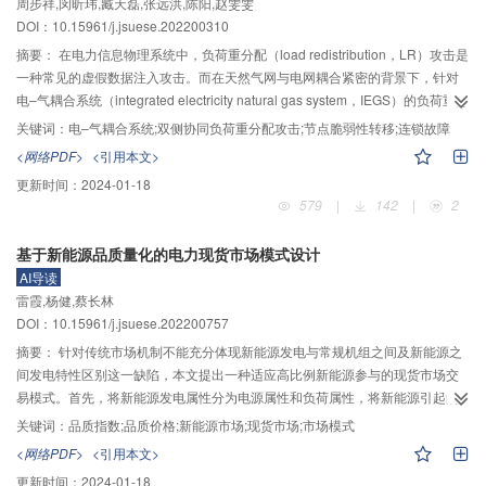
周步祥,闵昕玮,臧天磊,张远洪,陈阳,赵雯雯
DOI：10.15961/j.jsuese.202200310
摘要：
在电力信息物理系统中，负荷重分配（load redistribution，LR）攻击是
一种常见的虚假数据注入攻击。而在天然气网与电网耦合紧密的背景下，针对
电–气耦合系统（integrated electricity natural gas system，IEGS）的负荷重分
配攻击可能会对系统的安全运行造成更严重的影响。因此本文对电–气耦合下的
关键词：
电–气耦合系统;双侧协同负荷重分配攻击;节点脆弱性转移;连锁故障
LR攻击展开深入研究。首先，在分析IEGS双侧协同LR攻击作用机理的基础
<网络PDF>
<引用本文>
上，研究LR攻击的实施策略。其次，计及连锁故障对电网的影响，以IEGS经济
更新时间：
2024-01-18
损失最大为目标函数，建立IEGS下LR攻击的损失评估模型，统一度量了不同能
579
|
142
|
2
源子系统的损失，量化了不同场景下LR攻击对系统安全经济运行的风险，定义
了新的节点综合脆弱性评价指标，全面深层次分析IEGS中的高脆弱性节点。再
基于新能源品质量化的电力现货市场模式设计
次，对天然气管道流量方程中的非线性项进行线性化处理，将IEGS调度模型转
AI导读
化并添加到攻击者模型中，作为Karush–Kuhn–Tucher（KKT）最优条件，从而
雷霞,杨健,蔡长林
将整个模型转换为混合整数线性规划问题。最后，在IEEE 39节点和改进比利时
DOI：10.15961/j.jsuese.202200757
20节点算例系统上，进行了3种LR攻击场景的仿真，验证了3种攻击在不同攻击
资源下的攻击效果，分析了系统高脆弱性节点的分布与变化，并给出了针对不
摘要：
针对传统市场机制不能充分体现新能源发电与常规机组之间及新能源之
同LR攻击形式的系统综合保护策略。实验结果表明，双侧协同LR攻击会对系统
间发电特性区别这一缺陷，本文提出一种适应高比例新能源参与的现货市场交
造成更严重的损失，但依据本文评估和分析方法采取综合保护策略后，系统损
易模式。首先，将新能源发电属性分为电源属性和负荷属性，将新能源引起的
失显著降低。
实时市场与日前市场结算差额定义为系统平衡成本。通过分析新能源属性对系
关键词：
品质指数;品质价格;新能源市场;现货市场;市场模式
统平衡成本的影响机理，确定以准确性指数和相关性指数描述新能源属性，并
<网络PDF>
<引用本文>
利用改进叉熵法赋权形成新能源电力品质指数，将该指数及系统平衡成本联合
更新时间：
2024-01-18