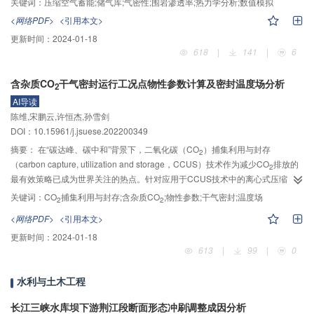
关键词：
压缩空气蓄能;储气库;气密性;围岩渗透率;热力学分析;数值模拟
空间。针对中国天然气产业发展提出了建议：1）在供给端加大对常规天然气探
的储能空间。首先，根据太阳能、风能、毁弃煤矿地下空间资源及电网分布特
<网络PDF>
<引用本文>
勘开发力度的同时，积极推动对页岩气、煤层气、生物天然气及天然气水合物
征确定了WS–CAES混合系统的潜在区域，主要分布在三北（东北、华北北部
更新时间：
2024-01-18
等非常规天然气的开发和试采，同时，促进进口LNG和管道气等贸易，巩固能
和西北）地区，具备了发展该系统的巨大潜力。然后，基于系统压缩机、膨胀
618
|
141
|
6
源供应安全，丰富供应类型；燃气发电和工业用热将成为天然气在消费端的主
机、热换器和储气室等各参数数学模型，研究了换热器效能、环境温度、质量
要使用途径，尤其在未来以新能源为主体的新型电力系统中，气电将发挥快速
流量、总压比和压缩/膨胀级数运行变量对系统输出功率和总效率的性能影响，
含杂质CO
干气密封运行工况点物性参数计算及密封温度场分析
响应等优势承担电网调峰调频作用；工业领域需大力推动以气代煤，提高天然
压缩机/涡轮机级数对总效率（η）具有显着影响，级数2增至级数5时，η增幅为
2
气在高耗能行业的使用量；2）结合可再生能源产业现状从生产、储运、利用3
7.31％。最后，针对毁弃煤矿巷道储存高压气体的可行性，从巷道深度、内衬
AI导读
方面提出了天然气产业与风能、太阳能和氢能等绿色可再生能源系统深度耦合
及围岩渗透性方面进行Comsol软件数值计算和分析，结果表明：巷道深度对系
陈维,宋鹏云,许恒杰,孙雪剑
发展的思路：天然气开发过程中引入更多电驱设备，大力发展二氧化碳强化页
统储存气体的泄漏无明显影响；巷道内衬对系统稳定性具有重要作用；围岩渗
DOI：10.15961/j.jsuese.202200349
岩气开采、CCUS等负排放技术；重视天然气管网和储气库等基础设施尤其是
透率则是决定系统气密性的关键因素，其围岩渗透率越小，储气库气体泄露量
摘要：
在“碳达峰、碳中和”背景下，二氧化碳（CO
）捕集利用与封存
2
应急调峰能力建设，实现电转气、储氢、碳封存等技术的深度融合；结合新型
越小，气密性则越好；同时，煤矿井下主通风巷和运输巷具有储存压缩空气能
（carbon capture, utilization and storage，CCUS）技术作为减少CO
排放的
2
电网，通过数字和智能技术改造管理和控制模式，实现天然气储集运输及消费
力。
最有效策略已成为世界关注的热点。针对应用于CCUS技术中的离心式压缩
的智能化，助力天然气与新能源高质量协同发展，确保“双碳”战略目标的实现。
机，以螺旋槽干气密封为研究对象，含杂质CO
为润滑介质，基于EOS–
关键词：
CO
捕集利用与封存;含杂质CO
;物性参数;干气密封;温度场
2
2
2
CG（equation of state for combustion gases and combustion gas-like
<网络PDF>
<引用本文>
mixtures）模型获得干气密封运行工况范围内含杂质CO
混合物密度、焓值、声
2
更新时间：
2024-01-18
速及焦耳–汤姆逊系数等热力学参数；考虑实际气体效应、黏温压效应、阻塞流
613
|
99
|
0
效应、离心惯性效应及润滑介质与密封端面间的对流换热，采用有限差分法耦
合求解雷诺方程、能量方程及密封环热传导方程，获得含杂质CO
干气密封压
2
水利与土木工程
力场、温度场、开启力、泄漏率等稳态性能参数。结果表明：当温度一定时，
密度随压力的增大而增大，焓值、焦耳–汤姆逊系数随压力的增大而减小；当压
长江三峡水库坝下游荆江段断面形态冲刷调整成因分析
力一定时，密度随温度的增大而减小，焓值随温度的增大而增大，在较低压力