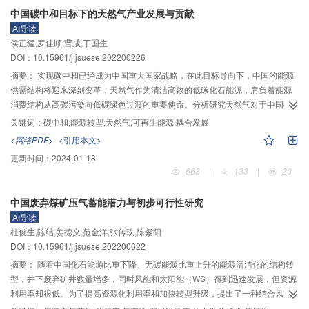
坏模式；减小连接件的嵌入角度有助于增大试件的抗剪承载力，但会降低试件
中国碳中和目标下的天然气产业发展与贡献
的延性，还会导致破坏模式发生改变。为了评估ECC–XPS夹心保温墙板达到峰
AI导读
值荷载后的耗能能力，对各类试件进行了韧性分析，发现在墙板中设置一定的
侯正猛,罗佳顺,曹成,丁国生
连接件能够有效提高试件的耗能能力，并且设置90°连接件对耗能能力的提升最
DOI：10.15961/j.jsuese.202200226
明显，同时预制试件的耗能能力最差。根据试验结果对抗剪承载力计算公式进
摘要：
实现碳中和已经成为中国重大国家战略，在此目标导向下，中国的能源
行修正。研究为ECC–XPS夹心复合墙板在实际工程中的应用奠定了基础。
供需结构将迎来深刻变革，天然气作为清洁高效的低碳化石能源，肩负着能源
消费结构从高碳污染向低碳绿色过渡的重要使命。分析研究天然气对于中国碳
中和目标实现的贡献及在新形势下行业的发展前景具有重要现实意义和价值。
关键词：
碳中和;能源转型;天然气;可再生能源;耦合发展
为此，本文首先对碳中和概念及其内涵和实现方法进行了分析梳理，阐述了天
<网络PDF>
<引用本文>
然气对于“双碳”目标的贡献；同时，归纳总结了国内外研究机构、企业和学者对
更新时间：
2024-01-18
中国天然气行业的发展前景预测，并基于对中国经济发展的基本判断，构建了3
663
|
133
|
20
种发展情景：基准情景、低速情景和高速情景；通过定基能源消费弹性系数法
对中国“双碳”目标时期的一次能源消费总量及天然气消费量进行了预测。在此基
中国废弃煤矿压气蓄能潜力与初步可行性研究
础上，从中国天然气的供需两端论述了行业发展的方向和前景。最后，还对天
AI导读
然气在碳中和时代与其他绿色能源的耦合式发展提出了建议。研究结果表明：
杜俊生,陈结,姜德义,范金洋,张传玖,陈紫阳
1）由于天然气清洁、便利等特性，应快速提高其使用量及在能源系统中的占
DOI：10.15961/j.jsuese.202200622
比，在碳中和时代替代煤炭成为化石能源中的主体能源，与可再生能源共同构
建起清洁能源体系；2）在假设情景中，预计2030年中国一次能源消费总量为
摘要：
随着中国化石能源比重下降、无碳能源比重上升的能源清洁化的结构转
8
8
8
55.14×10
～60.78×10
t（吨标准煤），天然气消费量在5 449×10
～6
型，井下废弃矿井数量增多，同时风能和太阳能（WS）得到迅速发展，但资源
8
3
8
8
006×10
m
之间；2060年一次能源消费总量为53.43×10
～68.20×10
t，天
利用率却很低。为了提高资源化利用率和加快转型升级，提出了一种结合风能
8
8
3
然气消费量预计达到5 280×10
～6 740×10
m
，天然气行业具有巨大的发展
和太阳能的混合压缩空气蓄能（CAES）系统，并将井下废弃矿井作为压缩空气