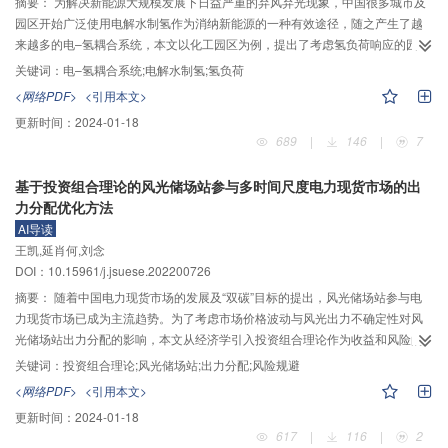
着系统韧性的增大所需单位规划成本会大幅增加。本文为在规划层面提升系统
摘要：
为解决新能源大规模发展下日益严重的弃风弃光现象，中国很多城市及
韧性提供了一种有效与实用的方法，为未来减小极端灾害对系统造成的影响的
园区开始广泛使用电解水制氢作为消纳新能源的一种有效途径，随之产生了越
方案提供了一定参考。
来越多的电–氢耦合系统，本文以化工园区为例，提出了考虑氢负荷响应的园区
级电–氢耦合系统协同优化调度方法。首先，以实际绿氢绿氨工业园区为基础，
关键词：
电–氢耦合系统;电解水制氢;氢负荷
提出了典型园区级电–氢耦合系统架构，并从系统的源–网–荷–储各角度建立了
<网络PDF>
<引用本文>
包括煤制氢、电解水制氢、储氢罐、氢制氨、氢燃料发电机与输氢管网的化工
更新时间：
2024-01-18
园区电–氢耦合系统模型。其次，以实现园区整体效益最大为目标，并在目标函
689
|
146
|
7
数中加入弃风弃光惩罚项，同时考虑氢负荷的需求侧响应，使氢制氨作为园区
内可灵活调节的资源，基于此进行化工园区电–氢耦合系统协同优化调度。为验
基于投资组合理论的风光储场站参与多时间尺度电力现货市场的出
证本文所提出优化调度方法的经济性及优越性，对比分析了3种不同运行场景下
力分配优化方法
的优化调度结果。结果表明，电解槽与氢燃料发电机通过跟踪园区内的电源与
AI导读
电负荷的变化情况，实时调整自身出力功率，在保证园区电量平衡的前提下减
王凯,延肖何,刘念
少与外界的电力交易，减少园区购电成本与弃风弃光，同时，考虑氢制氨的需
DOI：10.15961/j.jsuese.202200726
求侧响应可以在保证经济效益的前提下，进一步减少弃风弃光、降低园区整体
运行成本。
摘要：
随着中国电力现货市场的发展及“双碳”目标的提出，风光储场站参与电
力现货市场已成为主流趋势。为了考虑市场价格波动与风光出力不确定性对风
光储场站出力分配的影响，本文从经济学引入投资组合理论作为收益和风险的
权衡工具，提出了风光储场站参与日前、日内、实时市场的出力分配方法，使
关键词：
投资组合理论;风光储场站;出力分配;风险规避
风光储场站获得最大化收益的同时承担最小的风险。首先，考虑风光出力不确
<网络PDF>
<引用本文>
定性，基于日前、日内、实时市场的电价构建了多时间尺度的收益模型。然
更新时间：
2024-01-18
后，采用历史电价数据的方差与协方差来描述市场风险及其相关性，考虑风光
617
|
116
|
2
储场站内部能量的协同调控，构建了以场站的收益最大、风险最小为目标函数