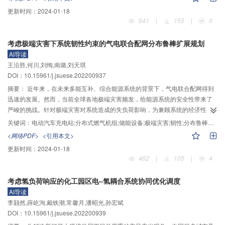
网协调恢复策略。根据黑启动不同恢复阶段特征，首先，明确了在起始阶段受
更新时间：
2024-01-18
端系统全黑情况下混合直流的启动方法，包括送端LCC换流器和MMC受端换流
541
|
155
|
0
器的启动及控制方法。然后，针对黑启动初期的弱交流系统阶段，采用可增强
系统稳定性的混合直流虚拟同步协调恢复策略；在系统达到一定强度后，提出
考虑极端灾害下系统韧性约束的气电联合配网分布鲁棒扩展规划
了相应的控制策略及不同控制方式间的平滑切换方法。最后，在
AI导读
PSCAD/EMDTC软件中进行了仿真验证，结果表明：黑启动初期LCC采用耗能
王沿胜,何川,刘绚,南璐,刘天琪
电阻启动能有效满足最小启动电流限制；MMC经限流电阻启动后采用无源网络
DOI：10.15961/j.jsuese.202200937
控制可实现无源端交流电压的建立，并维持系统电压和频率在稳定范围内；在
非黑启动电源机组和负荷并网后，交流系统强度改变，所提的3阶段控制切换策
摘要：
近年来，在未来多能互补、综合能源系统的背景下，气电联合配网得到
略能够有效实现各阶段平滑过渡，且在弱交流系统阶段采用虚拟同步控制可保
迅速的发展。然而，当前全球各地极端灾害频发，给能源系统的安全性带来了
证弱交流系统阶段的系统稳定性，3阶段控制策略与两阶段恢复策略相比具有显
严峻的挑战。针对极端灾害对系统造成的失负荷影响，为兼顾系统的经济性与
著的优势，从而验证了所提黑启动方法和协调恢复策略的有效性。
安全性，提出了一种考虑极端灾害下系统韧性约束的气电联合配网分布鲁棒扩
关键词：
电动汽车充电站;分布式燃气机组;储能设备;极端灾害;韧性;分布鲁棒优化
展规划模型。首先，以规划成本与运行成本最小化为目标，建立考虑电动汽车
<网络PDF>
<引用本文>
充电站、分布式燃气机组和储能设备的气电联合配网扩展规划模型；然后，考
更新时间：
2024-01-18
虑极端灾害的作用，建立考虑韧性约束的气电联合配网分布鲁棒扩展规划模
462
|
105
|
4
型，该模型包括基础场景与极端灾害最坏场景，其中基础场景考虑系统的经济
性，以规划成本与基础场景运行成本最小为目标，极端灾害最坏场景则通过韧
考虑氢负荷响应的化工园区电–氢耦合系统协同优化调度
性约束保证系统的安全性，所提模型通过主问题–子问题迭代求解。最后，算例
AI导读
仿真发现：通过增加电动汽车充电站、分布式燃气机组和储能设备的规划投
李颢然,薛屹洵,戴铁潮,常馨月,潘昭光,孙宏斌
建，系统的经济性得到明显提升；而在面对极端灾害的影响下，通过分布式燃
DOI：10.15961/j.jsuese.202200939
气机组的发电和电动汽车、储能设备的放电，系统失负荷情况得到减少，但随