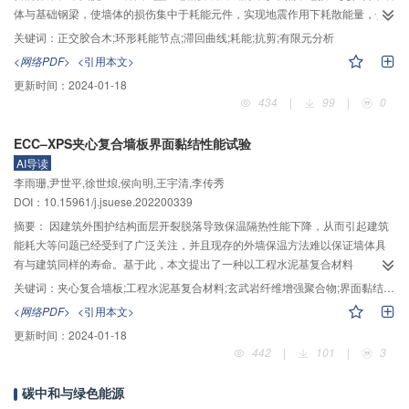
体与基础钢梁，使墙体的损伤集中于耗能元件，实现地震作用下耗散能量，保
护正交胶合木墙体，同时，实现承载力可预测且损坏后可更换。通过低周往复
关键词：
正交胶合木;环形耗能节点;滞回曲线;耗能;抗剪;有限元分析
抗剪试验，研究了7个不同形状及厚度的环形耗能节点的受剪性能，并对其滞回
<网络PDF>
<引用本文>
曲线、破坏特征、承载力、刚度退化及耗能能力等进行研究，对比不同收腰程
更新时间：
2024-01-18
度与钢板厚度对抗剪性能的影响；结合Eurocode 5等标准理论，计算正交胶合
434
|
99
|
0
木锚固端钢板螺钉连接的抗剪承载力，推导环形耗能节点的主要力学性能指标
计算公式；并基于有限元Abaqus软件，开展耗能节点往复受剪数值模拟。结果
ECC–XPS夹心复合墙板界面黏结性能试验
表明：以试验研究为基础，提出的正交胶合木锚固端抗剪承载力计算公式、环
AI导读
形Q235阻尼器力学指标计算公式及开展的有限元分析，为正交胶合木耗能节点
李雨珊,尹世平,徐世烺,侯向明,王宇清,李传秀
设计提供依据；除厚度为8 mm、收腰宽度为86 mm的试件以外，其余节点试件
DOI：10.15961/j.jsuese.202200339
实现了对木材的损伤集中到耗能元件上；所建立的环形阻尼器的力学性能指标
计算公式，可以较为准确地预测节点的屈服力、初始刚度与屈服位移；有限元
摘要：
因建筑外围护结构面层开裂脱落导致保温隔热性能下降，从而引起建筑
模型可以较好地模拟耗能节点的抗剪行为；通过分析给出了厚度为8 mm、收腰
能耗大等问题已经受到了广泛关注，并且现存的外墙保温方法难以保证墙体具
宽度为55 mm的试件为抗剪方向承载力及耗能能力两方面最佳的耗能连接。研
有与建筑同样的寿命。基于此，本文提出了一种以工程水泥基复合材料
究成果为正交胶合木结构在抗震区工程中的应用提供技术支撑。
（ECC）作为饰面层和结构层、挤塑聚苯乙烯（XPS）保温板作为保温层的夹
关键词：
夹心复合墙板;工程水泥基复合材料;玄武岩纤维增强聚合物;界面黏结性能;韧性指数
心复合墙板，并对其进行了双面剪切试验。在此基础上，分析各类试件的破坏
<网络PDF>
<引用本文>
模式，研究制作方式、保温层厚度、连接件及玄武岩纤维增强聚合物（BFRP）
更新时间：
2024-01-18
连接件角度对ECC–XPS夹心复合墙板界面黏结性能的影响。结果表明：预制试
442
|
101
|
3
件的黏结性能最差，约为现浇试件的1/3；随着保温层厚度的增加，试件的抗剪
承载力和延性降低，并且试件的厚度越大，其抗剪承载力和延性降低的幅度越
碳中和与绿色能源
大；连接件的存在能够有效提高试件的抗剪承载力和延性，还会改变试件的破