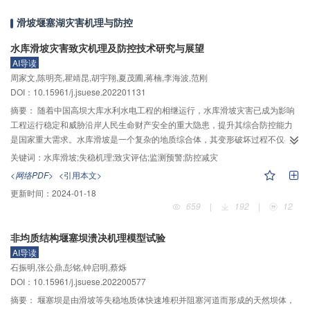
的出力分配优化模型。最后，通过增广拉格朗日乘子法对问题进行求解，获得
滑坡堰塞湖灾害机理与防控
了风光储场站参与电力现货市场的最优出力分配。对市场风险、场站最优出力
分配、风险规避指数灵敏度与计算效率进行算例分析。结果表明：市场电价与
水库滑坡灾害致灾机理及防控技术研究与展望
风险之间存在着较强的相关性；使用本文方法后的场站收益比参与单一市场可
AI导读
以提高13.3%，风险可以降低84.1%；随着风险规避程度的增加，场站会降低高
周家文,陈明亮,瞿靖昆,胡宇翔,夏茂圃,蒋楠,李海波,范刚
风险市场的参与度；本文算法具有较高的计算效率。因此，通过本文的优化方
DOI：10.15961/j.jsuese.202201131
法，风光储场站可以根据不同市场的风险与预期收益有选择性地参与市场，并
摘要：
随着中国高坝大库水利水电工程的相继运行，水库滑坡灾害已成为影响
按照自身风险规避程度实现收益的最大化与风险的最小化。
工程运行稳定和威胁沿岸人民生命财产安全的重大隐患，提升其综合防控能力
是国家重大需求。水库滑坡是一个复杂的地质综合体，其变形破坏过程不仅与
滑坡所在区域的地质条件特性相关，更取决于诱发因素如降雨、库水位变动等
关键词：
水库滑坡;失稳机理;致灾评估;监测预警;防控减灾
动态作用的影响，从开始孕育变形到最终失稳破坏一般需经历较长的历时，是
<网络PDF>
<引用本文>
一个不断累积发展的过程，不仅涉及降雨入渗与库水影响的时空叠加作用，更
更新时间：
2024-01-18
涉及多因素耦合下的渐进破坏机制，其致灾机理与防控难度极高。本文结合大
659
|
192
|
12
量现场调查、室内外试验和数值模拟，总结了库区地质、水文等条件对于滑坡
易感性及空间分布的影响规律，揭示了强降雨、库水位变动及多因素叠加作用
非均质结构堰塞坝溃决机理模型试验
下水库滑坡的累积灾变失稳机理；建立了离散元模型与流体力学模型（DEM–
AI导读
SPH）耦合的滑坡–涌浪模拟技术，能够较好地揭示高速滑坡体入河与水流的强
石振明,张公鼎,彭铭,钟启明,蔡烁
碰撞及涌浪的非线性传播过程，可为滑坡致灾影响范围及应急避险方案制定提
DOI：10.15961/j.jsuese.202200577
供科学依据；构建了无人机–3维激光扫描空地数据融合的大范围水库滑坡3维变
形演化监测技术，并归纳总结了水库滑坡的综合治理技术。此外，针对多因素
摘要：
堰塞坝是由滑坡等失稳地质体快速堆积并阻塞河道而形成的天然坝体，