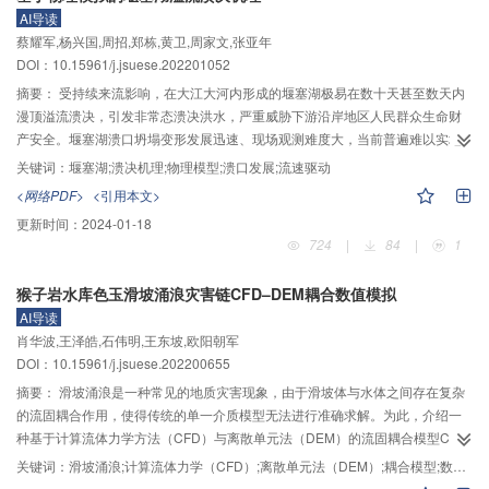
AI导读
驱动了灾害演化，滑坡体驱动了涌浪的传播，而河流则增加了滑坡体的动能耗
蔡耀军,杨兴国,周招,郑栋,黄卫,周家文,张亚年
散，且对其沉积过程在河流流向上产生相反影响；模拟得到的白格滑坡运移路
DOI：10.15961/j.jsuese.202201052
径、沉积形态及涌浪侵蚀面积与实地调查结果吻合度较高，成功再现了2018年
10月11日白格滑坡堵江事件。本文所提出的扩展DEM–CFD耦合数值方法为深
摘要：
受持续来流影响，在大江大河内形成的堰塞湖极易在数十天甚至数天内
入研究滑坡–堵江–涌浪灾害链演化机制提供了有力的数值工具，对于灾害预测
漫顶溢流溃决，引发非常态溃决洪水，严重威胁下游沿岸地区人民群众生命财
及防灾减灾策略的制定具有一定的参考价值。
产安全。堰塞湖溃口坍塌变形发展迅速、现场观测难度大，当前普遍难以实地
观测堰塞湖溃口形态变化及水力学参数，至今未能获取溃口坍塌发展的真实数
关键词：
堰塞湖;溃决机理;物理模型;溃口发展;流速驱动
据。针对堰塞湖溃决洪水威胁及溃决机理不明等难题，基于堰塞湖溃决过程现
<网络PDF>
<引用本文>
场观察及历史堰塞湖溃决案例分析，阐明堰塞体体型、材料级配、库容及上游
更新时间：
2024-01-18
来水量是决定堰塞体危险性的关键。并以“11·3”白格堰塞湖为原型，分别开展了
724
|
84
|
1
堰塞湖溃决1∶80室内和1∶20野外物理模型试验，揭示堰塞体溃口发展遵循“流速
驱动、流量控制”，以获得较大流速为目标的自我演化机制；溃口坍塌发展的主
猴子岩水库色玉滑坡涌浪灾害链CFD–DEM耦合数值模拟
要动力机制是携沙水流剪切冲刷、陡坎上游负压区涡流掏刷、陡坎下游高速水
AI导读
流冲刷、边坡重力坍塌；堰塞体溃决坍塌依次呈现尾部下切、陡坎溯源、全断
肖华波,王泽皓,石伟明,王东坡,欧阳朝军
面下切、上冲下淤4个发展阶段变化特征，溃口平面形态相应依次呈现线条型、
DOI：10.15961/j.jsuese.202200655
倒喇叭型、双曲面型、近似等宽型4个变化特征。陡坎溯源是溃决前最高效的冲
刷方式，也是判断堰塞体漫顶过流后是否溃决的重要标志。开展堰塞湖溢流溃
摘要：
滑坡涌浪是一种常见的地质灾害现象，由于滑坡体与水体之间存在复杂
决大型物理模拟试验有助于推动高危堰塞湖应急疏通排水设计和堰塞体坍塌控
的流固耦合作用，使得传统的单一介质模型无法进行准确求解。为此，介绍一
溃技术发展，为堰塞湖应急处置提供参考。
种基于计算流体力学方法（CFD）与离散单元法（DEM）的流固耦合模型CFD
–DEM，采用计算流体力学方法（CFD）求解水体流动，采用离散单元法
关键词：
滑坡涌浪;计算流体力学（CFD）;离散单元法（DEM）;耦合模型;数值模拟
（DEM）模拟散粒体滑坡运动，充分利用不同计算模型的优势，对滑坡及涌浪