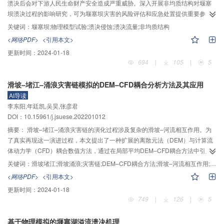
驱动下水库滑坡复杂致灾机理及防控技术方面的研究不足和局限性，展望了水
溃决后会对下游人民生命财产安全造成严重威胁。深入开展非均质结构对堰塞
库滑坡在灾变累积失稳与稳定评价、多源融合监测与智能预警、滑坡–涌浪流固
坝溃决过程的影响研究，可为堰塞坝灾害的风险评估和应急处置提供重要参
耦合模拟与致灾影响评估、生态措施–支护结构联合治理技术方面的未来发展方
考。依托自主研发的水槽试验装置，通过开展不同结构类型堰塞坝的溃决模型
关键词：
堰塞坝;物理模型试验;溃决侵蚀;溃决流量;非均质结构
向，期望为水库滑坡灾害防控减灾研究提供借鉴。
试验，分析了均质、竖向非均质和水平非均质结构对坝体溃决的影响。研究发
<网络PDF>
<引用本文>
现：1）堰塞坝侵蚀过程受局部区域材料性质影响严重。2）均质坝中，随着中
更新时间：
2024-01-18
值粒径增大，材料抗侵蚀能力增强，溃决特征先由层状冲刷变为陡坎侵蚀，再
694
|
105
|
5
变为多级陡坎侵蚀，峰值流量逐渐减小，峰现时间逐渐推迟。3）竖向非均质坝
中，坝体上部材料主要影响溃口形成阶段历时和坝前水位；中部材料主要影响
滑坡–堵江–涌浪灾害链模拟的DEM–CFD耦合分析方法及其应用
溃口发展阶段的溃口下切速率；底部材料主要影响下游坡脚稳定性和残留坝体
AI导读
形态。受溃口加速下切和溃决流量增加彼此间相互叠加影响作用，中部及底部
李东阳,年廷凯,吴昊,张彦君
材料分布对峰值流量的影响最为显著。4）水平非均质坝中，坝体内部4个区域
DOI：10.15961/j.jsuese.202201012
对溃口发展的影响不同。过流侧上方材料影响溃决前期的溃口下切速率；过流
侧下方、对岸侧上方材料分别影响溃决中后期的溃口下切、展宽速率；对岸侧
摘要：
滑坡–堵江–涌浪灾害链的演化过程涉及复杂的滑坡–河流相互作用。为
下方材料对溃口发展影响最小。泄流槽设计时，应考虑非均质结构的影响，基
了真实再现这一演进过程，本文提出了一种扩展的离散元法（DEM）与计算流
于坝体结构特征采用工程措施限制溃口深切、促进溃口展宽，以降低峰值流
体动力学（CFD）耦合数值方法，通过在局部平均DEM–CFD耦合方法中引入
量。
流体体积法（VOF）建立了一套能够描述河流自由水面演化的扩展DEM–CFD
关键词：
滑坡堵江;滑坡涌浪;灾害链;DEM–CFD耦合方法;滑坡–河流相互作用;白格滑坡
耦合数值框架，实现了对滑坡涌浪形成及传播过程的追踪；并提出了一种新的
<网络PDF>
<引用本文>
局部孔隙率计算方法即虚拟球模型，来克服网格颗粒临界尺寸比的限制，从而
更新时间：
2024-01-18
实现复杂地形建模要求；进一步通过多个典型算例验证其准确性和有效性。在
749
|
126
|
5
此基础上，开展了滑坡–堵江–涌浪灾害链演化模拟，并应用至白格滑坡坝形成
过程复演，深入分析了滑坡–河流动态演化过程及耦合作用机理。结果表明：所
基于物理模拟的堰塞湖溢流溃决机理
提出的方法能够准确模拟滑坡–河流相互作用；滑坡–河流–河谷地形的耦合作用