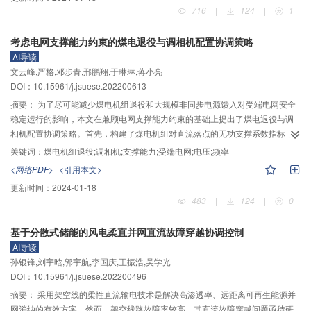
形成品质价格以量化新能源的电力品质。其次，对美国PJM市场出清模式进行
716
|
124
|
1
改进，将新能源机组附加电力品质价格与常规机组统一出清，建立同台竞争的
市场交易环境，并提出激励相容的结算规则。最后，基于改进的IEEE 30节点系
考虑电网支撑能力约束的煤电退役与调相机配置协调策略
统算例分析验证了所提模型和计算方法的有效性。算例结果表明，考虑新能源
AI导读
品质价格后出清可以实现高品质新能源优先消纳，降低日前实时偏差调整电
文云峰,严格,邓步青,邢鹏翔,于琳琳,蒋小亮
量，减少系统平衡成本，降低市场平均电价，同时常规机组在负荷高峰时段可
DOI：10.15961/j.jsuese.202200613
获得额外收益，且新能源采取策略报价将会导致其亏损平均增加9%。研究结果
表明：所提模式有利于新能源品质提升及市场公平竞争，为长期处于边际机组
摘要：
为了尽可能减少煤电机组退役和大规模非同步电源馈入对受端电网安全
的固定成本回收问题提供解决方案，引导常规机组容量投资，为建设新型电力
稳定运行的影响，本文在兼顾电网支撑能力约束的基础上提出了煤电退役与调
系统提供容量保障。
相机配置协调策略。首先，构建了煤电机组对直流落点的无功支撑系数指标，
并综合考虑机组役龄、污染物排放量、煤耗率等常规因素确定受端电网煤电机
关键词：
煤电机组退役;调相机;支撑能力;受端电网;电压;频率
组的退役优先级顺序。进而，基于预想故障下系统的最大频率变化率和极值频
<网络PDF>
<引用本文>
率偏差约束得到煤电机组可退役的最大容量，形成相应的煤电机组退役策略。
更新时间：
2024-01-18
然后，提出了基于二分法的同步调相机配置策略，该策略可以对投建调相机的
483
|
124
|
0
容量和选址进行决策，通过在煤电退役路径中协调配置调相机，确保受端电网
的电压支撑能力满足要求。最后，在受端电网配置调相机后，对煤电机组可退
基于分散式储能的风电柔直并网直流故障穿越协调控制
役的最大容量进行同步更新，并对煤电机组退役策略进行相应的调整，实现煤
AI导读
电机组退役和调相机配置的相互协调。基于改进的IEEE 39节点系统和河南电网
孙银锋,刘宇晗,郭宇航,李国庆,王振浩,吴学光
规划系统开展了仿真分析，根据多馈入短路比和预想故障下的暂态仿真结果可
DOI：10.15961/j.jsuese.202200496
知，在煤电机组退役容量相同的情况下，与传统的煤电机组退役策略相比，本
文所提策略确定的煤电机组退役顺序可以有效降低机组退役对受端电网静态电
摘要：
采用架空线的柔性直流输电技术是解决高渗透率、远距离可再生能源并
压稳定性的影响，并且可以降低大扰动故障下对受端电网暂态电压稳定性的影
网消纳的有效方案。然而，架空线路故障率较高，其直流故障穿越问题亟待研