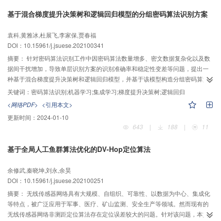
强信号图样求解分布式应变场，搭配光栅纤芯的应变时程，以此构建扰动强度
基于混合梯度提升决策树和逻辑回归模型的分组密码算法识别方案
指标，实现多指标扰动定量评估及模式区分；通过拉曼温度场实现火灾（过
热）预警，同时提供温度补偿。在防护围栏上通过7种模拟工况测试了系统的工
袁科,黄雅冰,杜展飞,李家保,贾春福
作性能，结果表明：本系统的4种定位方法得到了各工况事件的不同时空频特
DOI：10.15961/j.jsuese.202100341
征，能准确定位各事件（定位误差<1 m），其中特征频率法还能有效识别出微
小地面振动；定量识别15种强度的冲击荷载，各量化指标与扰动强度的正相关
摘要：
针对密码算法识别工作中因密码算法数量增多、密文数据复杂化以及数
性较好；可同步感知光纤沿线温度场并定位过热点，光栅纤芯与拉曼测温纤芯
据间干扰增加，导致单层识别方案的识别准确率和稳定性变差等问题，提出一
的结果相符合。本系统解决了传统安防系统监测信息单一、容易误漏报、可信
种基于混合梯度提升决策树和逻辑回归模型，并基于该模型构造分组密码算法
度不足的问题，突破了温度应变交叉敏感、缺乏定量感知能力等技术瓶颈。
识别方案。在该方案中，首先，采用NIST随机性测试标准中的15种测试方法作
关键词：
密码算法识别;机器学习;集成学习;梯度提升决策树;逻辑回归
为密文特征提取方法对密文文件进行特征提取，并选定有意义的10种特征值作
<网络PDF>
<引用本文>
为分类器的输入；然后，使用这10组特征训练梯度提升决策树模型，并利用其
更新时间：
2024-01-10
学习而生成的树来构造新特征；最后，将这些新特征做one-hot编码，并将其加
643
|
188
|
11
入到原有特征中训练逻辑回归模型进行预测。在唯密文情况下，基于9种不同的
分类器模型分别构造9种不同的密码算法识别方案，并利用这9种方案对2种典型
基于全局人工鱼群算法优化的DV-Hop定位算法
的分组密码算法AES和3DES加密的不同大小的密文文件进行密码算法二分类实
验，对5种常用的分组密码算法AES、3DES、Blowfish、CAST和RC2加密的不
余修武,秦晓坤,刘永,余昊
同大小的密文文件进行密码算法五分类实验。实验结果表明，相较于其他识别
DOI：10.15961/j.jsuese.202100251
方案，当密文长度相同时，本文所提方案在二分类和五分类识别问题中几乎均
有最高的识别准确率。同时，随着密文长度的变化，识别准确率呈波动性变
摘要：
无线传感器网络具有大规模、自组织、可靠性、以数据为中心、集成化
化，本文所提方案波动幅度最小，受影响程度最小，稳定性最高。
等特点，被广泛应用于军事、医疗、矿山监测、安全生产等领域。然而现有的
无线传感器网络非测距定位算法存在定位误差较大的问题。针对该问题，本文