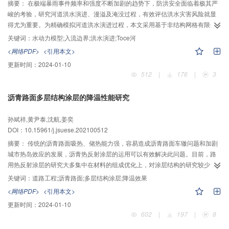
具有一定的安全储备，可为实际施工设计提供参考建议。
摘要：
在极端暴雨事件频率和强度不断加剧的趋势下，防洪安全面临着极其严
峻的考验，研究河道洪水演进、漫溢及淹没过程，有效评估洪水灾害风险就显
得尤为重要。为精确模拟河道洪水演进过程，本文采用基于非结构网格有限体
积法建立的2维水动力模型，构建了一种基于虚拟单元法的入流边界改进方法。
关键词：
水动力模型;入流边界;洪水演进;Toce河
该方法采用基于地形网格数据的纵断面提取法以近似确定深泓线的位置，从而
<网络PDF>
<引用本文>
计算出河道平均纵比降；在入流边界各网格上以均匀流的方式入流，计算出不
更新时间：
2024-01-10
同流量下的对应水位；依据各网格上的水深和入流边长计算权重以合理地分配
512
|
176
|
3
流量，再结合单宽流量边界条件确定边界外侧虚拟单元上的水力要素，最后耦
合至模型通量部分进行计算，实现入流模块的优化。将该方法应用于Toce河物
沥青路面多层结构涂层的降温性能研究
理模型试验的模拟，在入流边界附近计算出的水位、流速和流态都更为合理；
河道中各测点水位与试验数据吻合度较高，洪水到达测点时间及各点间洪水运
孙斌祥,黄尹泰,沈航,姜奕
动传播时间与测量值较为接近，纳什效率系数在0.82～0.95，验证了该方法的
DOI：10.15961/j.jsuese.202100512
可行性和模型的准确性；并且在单机上用时86 s完成计算，效率较高，表明模
型能高效准确的模拟洪水演进过程。通过对入流模块的改进优化，模型可以更
摘要：
传统的沥青路面吸热、储热能力强，容易造成沥青路面车辙问题和加剧
好地应用于洪水演进过程的模拟预警及灾情评估，为洪水灾害管理决策提供技
城市热岛效应的发展，沥青热反射涂层的运用可以有效解决此问题。目前，路
术支撑。
用热反射涂层的研究大多集中在材料的组成优化上，对涂层结构的研究较少，
受单层结构涂层的限制，沥青热反射涂层降温性能发展面临着持续的挑战。针
关键词：
道路工程;沥青路面;多层结构涂层;降温效果
对此问题，本文提出了一种由反射涂层、辐射涂层和隔热涂层组成的３层结构
<网络PDF>
<引用本文>
降温涂层，用于沥青路面上可有效降低路面温度。通过室内降温试验研究了多
更新时间：
2024-01-10
层结构降温涂层中组成材料的最佳掺量和各涂层的最佳用量，并研究了多层降
602
|
197
|
8
温涂层的结构组合形式。试验结果表明：钛白粉、中空玻璃微珠和远红外陶瓷
粉的最佳掺量分别为15%、20%和15%；反射涂层、辐射涂层和隔热涂层的最