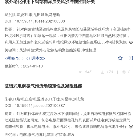
紫外老化作用下钢结构涂层受风沙冲蚀性能研究
曲线均有两种模式（3或4个发展阶段）；当累积动孔压比增长曲线为3个阶段
时，等压和偏压固结条件下，曲线形态具有一定的差异；当累积动孔压比增长
郝贠洪,宣姣羽,李洁,田旭乐,马思晗
曲线为4个阶段时，等压和偏压固结条件下，曲线形态基本相同。同时，通过分
DOI：10.15961/j.jsuese.202100333
析试验结果，提出尾粉砂在高应力条件下考虑多因素时的累积孔压增长模型，
摘要：
针对内蒙古地区钢结构建筑及构筑物长期受区域特殊环境（高原强紫外
并得到等压固结和偏压固结时该模型的两种表现形式。研究成果可以为尾矿坝
环境和风沙环境）影响这一现状，根据内蒙古中西部地区区域自然环境特征，
的抗震加固设计提供一定的参考。
利用人工加速紫外老化试验箱和模拟风沙环境侵蚀实验系统，对钢结构聚氨酯
涂层进行紫外老化试验和老化后风沙冲蚀试验，应用纳米压痕仪及漆膜弹性测
关键词：
风沙冲蚀;紫外老化;钢结构聚氨酯涂层;冲蚀机理
试仪分析紫外线辐射对钢结构涂层基本力学性能的影响，同时结合傅里叶变换
<网络PDF>
<引用本文>
红外光谱FT-IR和扫描电子显微镜SEM分析钢结构涂层在紫外辐照下的老化行
更新时间：
2024-01-10
为，对紫外老化作用下钢结构涂层受风沙冲蚀性能进行研究。结果表明：未老
545
|
173
|
2
化钢结构聚氨酯涂层硬度为16.41 MPa，柔韧性为0.5 mm，紫外老化导致钢结
构涂层硬度及柔韧性明显降低，紫外老化3 a后钢结构涂层硬度降低为原来的
驻留式电解微气泡流动稳定性及减阻性能
55.63%；紫外老化作用使钢结构聚氨酯涂层化学键发生断裂，其中C—O和C—
N键断裂，最终生成氨基自由基，释放出CO
，且涂层出现了明显的裂纹、起
2
朱睿,张焕彬,庄启彬,温潍齐,张子捷,何星宇,刘志荣
皮、皲裂，并出现了老化残渣和白色结晶物质，涂层的粗糙度增加；钢结构涂
DOI：10.15961/j.jsuese.202100387
层受紫外老化作用后，冲蚀率增加，耐冲蚀性能明显降低，低角度冲蚀时，钢
结构涂层破坏的主要原因是水平方向的微切削作用，高角度冲蚀时，钢结构涂
摘要：
针对航行体表面稳定高效水下减阻问题，提出自稳式电解微气泡阵列流
层破坏的主要原因是垂直方向的挤压变形作用；紫外老化作用使钢结构涂层最
动减阻性能试验研究。制备电极壁面微柱孔阵列表面试片经电解形成稳定微气
大冲蚀率角度由38°变为30°～35°，紫外老化作用导致钢结构涂层最大冲蚀率角
泡阵列气膜，揭示电解电压、微柱孔尺寸、来流速度影响电解微气泡生长行
度减小。
为、驻留稳定性的作用机制，通过试验及数值方法研究微气泡阵列流动减阻性
关键词：
电解;微气泡阵列;减阻;驻留率;猝发