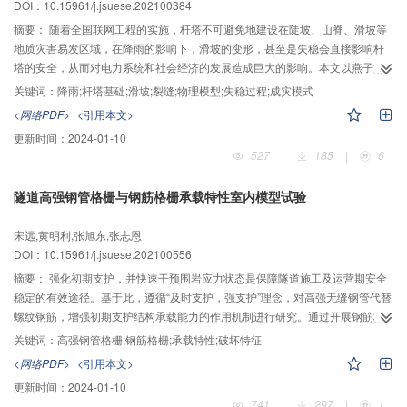
DOI：10.15961/j.jsuese.202100384
工冻结温度场的计算提供参考。
摘要：
随着全国联网工程的实施，杆塔不可避免地建设在陡坡、山脊、滑坡等
地质灾害易发区域，在降雨的影响下，滑坡的变形，甚至是失稳会直接影响杆
塔的安全，从而对电力系统和社会经济的发展造成巨大的影响。本文以燕子滑
坡及杆塔基础为研究对象，基于物理模型试验，研究了极端降雨作用下不同相
关键词：
降雨;杆塔基础;滑坡;裂缝;物理模型;失稳过程;成灾模式
对位置杆塔基础滑坡有裂缝时的失稳过程。首先，设计了杆塔基础滑坡的物理
<网络PDF>
<引用本文>
模型试验方案；其次，分析了降雨过程中杆塔基础滑坡的宏观现象及滑坡体和
更新时间：
2024-01-10
杆塔基础的变形和力学特征的变化过程；最后，总结了降雨作用下杆塔基础滑
527
|
185
|
6
坡成灾模式的分析流程。结果表明：降雨作用下，预制裂缝为雨水提供了优势
渗流通道，使得预制裂缝深度、宽度逐渐扩大，并向滑坡右端逐渐延伸并贯
隧道高强钢管格栅与钢筋格栅承载特性室内模型试验
通，导致右端坡脚局部发生失稳而形成多级局部牵引滑动破坏；滑坡上的杆塔
基础和滑坡外的上部杆塔都随着滑坡一起向下滑移并向后倾倒，后者发生的时
宋远,黄明利,张旭东,张志恩
间晚于前者，但滑坡外的底部杆塔基础在整个过程中没有发生破坏；降雨作用
DOI：10.15961/j.jsuese.202100556
下，燕子杆塔基础滑坡有裂缝时应以局部滑坡的变形和稳定性来分析杆塔基础
的成灾模式。本文的研究成果可为杆塔基础滑坡实际工程提供一个直观上的认
摘要：
强化初期支护，并快速干预围岩应力状态是保障隧道施工及运营期安全
识和技术上的支撑。
稳定的有效途径。基于此，遵循“及时支护，强支护”理念，对高强无缝钢管代替
螺纹钢筋，增强初期支护结构承载能力的作用机制进行研究。通过开展钢筋格
栅和钢管格栅在单独受荷，与混凝土共同受荷条件下的室内加载试验，分析2种
关键词：
高强钢管格栅;钢筋格栅;承载特性;破坏特征
支护结构的破坏形态、变形特征、极限承载力、全过程应力及裂缝发展规律。
<网络PDF>
<引用本文>
研究结果表明：2种支护结构的用钢量基本相同，钢管格栅最大允许变形量和极
更新时间：
2024-01-10
限承载力分别为钢筋格栅的1.6和1.8倍，验证了高强度无缝钢管可以有效改善格
741
|
297
|
1