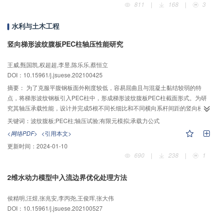
811
|
168
|
3
控制为例，进行积分分离PID控制器设计；最后，搭建了隧道底部积渣清理试验
平台，并进行隧道底部积渣清理试验。结果表明：新型清渣机器人能够实现3
水利与土木工程
830 mm的作业深度和±45°的作业范围；与传统PID相比，积分分离PID将超调
量降低18.7%，解决了位置误差累积引起的关节抖动问题，改善系统控制效
竖向梯形波纹腹板PEC柱轴压性能研究
果；该清渣机器人作业周期为53 s，可作为敞开式TBM施工过程隧道底部积渣
清理的有效解决方案。
王威,甄国凯,权超超,李昱,陈乐乐,蔡恒立
DOI：10.15961/j.jsuese.202100425
摘要：
为了克服平腹钢板面外刚度较低，容易屈曲且与混凝土黏结较弱的特
点，将梯形波纹钢板引入PEC柱中，形成梯形波纹腹板PEC柱截面形式。为研
究其轴压承载性能，设计并完成5根不同长细比和不同横向系杆间距的竖向梯形
波纹腹板PEC柱轴压试验，得到PEC柱试件在轴压作用下的破坏形态、荷载–位
关键词：
波纹腹板;PEC柱;轴压试验;有限元模拟;承载力公式
移关系曲线、荷载–应变关系曲线等。结果表明：所有柱的破坏失效模式具有相
<网络PDF>
<引用本文>
似性，都表现为翼缘鼓曲和混凝土压碎失效；由横向系杆、翼缘、波纹腹板组
更新时间：
2024-01-10
成的约束形式能够较好地约束混凝土，提高混凝土抗压强度，增强构件延性，
690
|
238
|
1
提高变形能力；随着长细比增加，试件的初始刚度、峰值承载力均有所降低，
但峰值后变形能力增强，延性较好；随着横向系杆间距的减小，试件的初始刚
2维水动力模型中入流边界优化处理方法
度、峰值荷载和延性系数均增大，试件具有更优越的轴心抗压性能。将有限元
模拟结果与试验结果进行对比，在验证模型有效性的基础上，参考相关规范，
侯精明,汪煜,张兆安,李丙尧,王俊珲,张大伟
结合试验结果和有限元拓展分析结果，利用叠加原理拟合得到竖向梯形波纹腹
DOI：10.15961/j.jsuese.202100527
板PEC柱在轴心受压状态下的承载力计算公式。公式计算结果可靠度较高，且