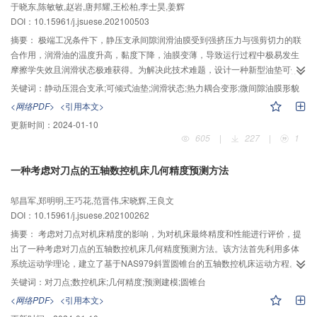
于晓东,陈敏敏,赵岩,唐邦耀,王松柏,李士昊,姜辉
化硅酸镁（M—S—H）凝胶。有害、多害孔隙比例显著减少，从而优化孔隙结
DOI：10.15961/j.jsuese.202100503
构，显著提高耐水性能。
摘要：
极端工况条件下，静压支承间隙润滑油膜受到强挤压力与强剪切力的联
合作用，润滑油的温度升高，黏度下降，油膜变薄，导致运行过程中极易发生
摩擦学失效且润滑状态极难获得。为解决此技术难题，设计一种新型油垫可倾
式静压支承结构，形成静动压混合推力轴承，提出利用微间隙油膜形貌来表征
关键词：
静动压混合支承;可倾式油垫;润滑状态;热力耦合变形;微间隙油膜形貌
静压支承润滑状态的想法。针对新型双矩形腔油垫可倾式静压支承，建立温升
<网络PDF>
<引用本文>
和功耗、热固耦合变形、流固耦合变形及油膜形状等数学模型。使用
更新时间：
2024-01-10
Solidworks 3维软件建立静压支承油膜的3维几何模型，利用ANSYS ICEM 软件
605
|
227
|
1
进行高质量的间隙油膜结构化网格划分，将油膜网格导入ANSYS CFX设置对应
#
的边界条件，应用MATLAB拟合46
润滑油的黏温关系曲线进行变黏度仿真，求
一种考虑对刀点的五轴数控机床几何精度预测方法
解并分析极端工况下微间隙油膜温度场和油膜压力场分布特征，求得摩擦副热
力耦合变形。将变形场数据提取并导入MATLAB中进行数据处理，获得3维油膜
邬昌军,郑明明,王巧花,范晋伟,宋晓辉,王良文
形貌，判断静压支承润滑状态。搭建油膜厚度测量装置，获得油膜厚度状态，
DOI：10.15961/j.jsuese.202100262
验证理论分析和数值模拟所获得的油膜形貌的正确性。结果表明：极端工况
下，该新型结构润滑效果大大改善，轻载高速时热变形起主导作用，油膜厚度
摘要：
考虑对刀点对机床精度的影响，为对机床最终精度和性能进行评价，提
差异较大；低速重载时力变形占主导地位，油膜较平滑；油腔外侧封油边交角
出了一种考虑对刀点的五轴数控机床几何精度预测方法。该方法首先利用多体
处变形最大，此处油膜最薄，易发生摩擦学失效。
系统运动学理论，建立了基于NAS979斜置圆锥台的五轴数控机床运动方程。以
此为基础，建立了基于对刀点的试件实际加工位置求解方程和数控加工指令求
关键词：
对刀点;数控机床;几何精度;预测建模;圆锥台
解方程，建立了五轴数控机床几何精度预测模型，预测了圆锥台圆度、同轴度
<网络PDF>
<引用本文>
和倾斜度等精度指标。然后，开展了五轴数控机床精度的仿真预测。圆锥台圆