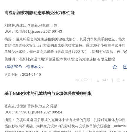
栅结构的承载性能；钢筋格栅表现出折线形压弯破坏，而钢管格栅表现为平滑
曲线形破坏，且卸载后回弹变形量更大；钢管格栅混凝土试件具有与钢筋格栅
高温后灌浆料静动态单轴受压力学性能
混凝土试件相近的抗弯刚度，极限承载力较钢筋格栅混凝土试件提高了
22.5%；钢筋格栅自身承载力有限，与混凝土形成组合结构后方能具备较高的
刘良林,肖建庄,李建新,张凯建,丁陶
承载能力；钢管格栅具有高强度高韧性的特点，结构受力合理，可以及时、有
DOI：10.15961/j.jsuese.202100143
效地对围岩提供径向支护力，适合于软弱破碎、早期变形速度快的围岩条件。
摘要：
灌浆料是套筒灌浆连接的关键组成部分，其受力本构关系的建立，能为
套筒灌浆连接火安全设计方法的形成提供技术支持。通过36个小棱柱体试件的
单轴受压试验，先开展高温试验（最高温度≤600 ℃），冷却至室温后，再设置
静、动态加载应变率，研究高温后灌浆料的单轴受压力学性能。结果表明：采
关键词：
灌浆料;高温作用;单轴受压;本构模型;套筒灌浆连接;有限元模拟
取105 ℃预烘干120 min，结合升温速率5 ℃/min的复合措施，抑制抗压强度为
<网络PDF>
<引用本文>
85.7 MPa灌浆料的爆裂；灌浆料试件的失效模式为竖向通缝式开裂，且随着应
更新时间：
2024-01-10
–1
变率的增大，试件表面发生明显的剥落现象；动态加载应变率为0.067 s
下，
872
|
341
|
4
高温后普遍高于静态下的试件峰值应力值，最高可达29.6%；动态加载应变率
–1
为0.001 s
下，高温后试件的弹性模量低于常温值，峰值应变高于常温值，其
基于NMR技术的孔隙结构与充填体强度关联机制
中，弹性模量下降幅度最大可达57.0%，峰值应变增大幅度最大可达13.2%；高
温后灌浆料应力–应变归一化曲线包括上升、下降两部分，二者均呈现非线性发
张友志,甘德清,薛振林,刘志义,陈勋
展特征；通过试验数据的拟合分析，建立高温后灌浆料单轴受压归一化静动态
DOI：10.15961/j.jsuese.202100524
本构模型，并将其应用于高温后套筒灌浆连接高应力反复拉压的有限元模拟分
析。模拟对象的荷载–位移曲线、峰值荷载等特征与实测结果吻合度较高，且率
摘要：
充填料浆凝固后形成的充填体中含有大量的孔隙，孔隙对充填体力学性
先实现模拟对象的套筒外钢筋断裂，得到400 ℃为高温作用后套筒灌浆连接失
能的影响尚不明确。为探究充填体内孔隙结构与充填体单轴抗压强度（uniaxial
效模式转变的临界温度。
compressive strength，UCS）的关联机制，利用十二烷基硫酸钠（sodium