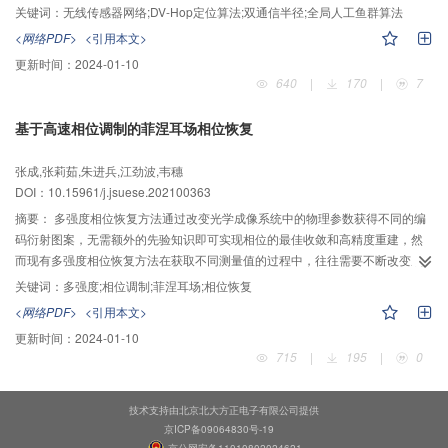
提出一种基于全局人工鱼群算法优化的DV-Hop（distance vector-hop）定位算
关键词：
无线传感器网络;DV-Hop定位算法;双通信半径;全局人工鱼群算法
法，即DEWF-D定位算法。该算法对非测距定位算法中的DV-Hop算法出现误差
<网络PDF>
<引用本文>
的步骤进行优化处理，通过减小算法过程中出现的误差，最终得到较为精准的
更新时间：
2024-01-10
定位坐标。首先，使信标节点以两种不同的通信半径传递消息，将跳数进行精
640
|
170
|
7
确化处理，以减少跳数带来的误差；然后，用最小均方误差准则和误差加权方
式计算平均每跳距离；最后，利用全局人工鱼群算法替换三边测量法进行坐标
基于高速相位调制的菲涅耳场相位恢复
计算。仿真验证表明，在不同信标节点密度下，本文提出的DEWF-D算法与DV-
Hop算法及其他算法相比定位精度分别提升28.3%、6.9%、12.5%；而在不同
张成,张莉茹,朱进兵,江劲波,韦穗
通信半径下，定位精度分别提升了24.4%、7.6%、14.8%。证明DEWF-D算法
DOI：10.15961/j.jsuese.202100363
能有效提升定位精度，解决了定位算法中出现的定位误差较大问题。
摘要：
多强度相位恢复方法通过改变光学成像系统中的物理参数获得不同的编
码衍射图案，无需额外的先验知识即可实现相位的最佳收敛和高精度重建，然
而现有多强度相位恢复方法在获取不同测量值的过程中，往往需要不断改变成
像系统的物理结构，需要精确移动或调整部分光学元件的空间位置，反复地对
关键词：
多强度;相位调制;菲涅耳场;相位恢复
齐与校准显著增加了工作量，从而导致成像结构较为复杂。针对上述问题，本
<网络PDF>
<引用本文>
文提出基于高速相位调制的菲涅耳场编码衍射图案实时获取方法，该方法主要
更新时间：
2024-01-10
使用电可调透镜（ETL）或纯相位型硅基液晶（PLCoS）两种纯相位空间光调
715
|
195
|
0
制器来进行相位的快速动态调制，通过自由空间传播到记录平面，由探测器获
取强度信息，无需使用透镜装置或者改变成像系统的物理结构，最后使用WF算
法从获取的多幅编码衍射图案中同时重建光场的振幅和相位。通过对远场
技术支持由北京北大方正电子有限公司提供
（FF）和菲涅耳场（FrF）在不同迭代次数、不同掩膜数量、不同噪声水平以及
京ICP备09064830号-19