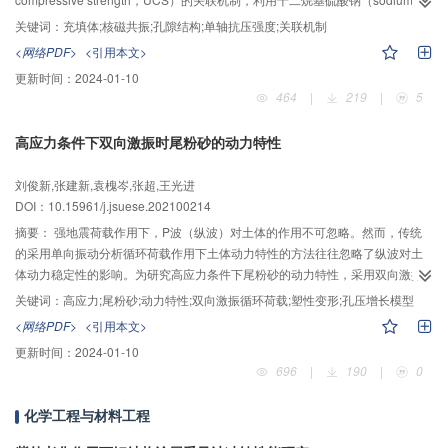
dodecyl sulfate，SDS）调节充填体内的孔隙含量，采用低场核磁共振技术
关键词：
充填体;核磁共振;孔隙结构;单轴抗压强度;关联机制
（nuclear magnetic resonance，NMR）测试充填体内部孔隙的横向弛豫时
<网络PDF>
<引用本文>
间，利用压力机测试充填体的UCS，利用扫描电镜（scanning electron
更新时间：
2024-01-10
microscope，SEM）获取充填体破坏面孔隙结构的微观图像，对孔隙的孔径分
464
|
219
|
5
布进行了分析，对孔径的分形特征进行了研究。结果表明：充填体内孔隙总量
随着养护龄期的增加逐渐降低，且SDS掺量越高，样品在14 与28 d时的孔隙总
高应力条件下双向激振时尾粉砂的动力特性
量越接近；多害孔隙的占比随着养护龄期的增加明显降低，且与样品的UCS呈
负相关，无害孔隙、低害孔隙、有害孔隙的占比在各龄期间变化较小；SDS掺
刘俊新,张建新,袁槐岑,张超,王光进
量为所用水泥质量的0.2%时对样品的UCS最有益；孔径在5～130 nm区间的孔
DOI：10.15961/j.jsuese.202100214
隙数量具有较为明显的分形特征，而孔径不在该区间的孔隙数量不具有分形特
征；水泥水化产物中的钙矾石呈簇状，钙矾石因生长、发育、延伸而挤占了孔
摘要：
强地震荷载作用下，P波（纵波）对土体的作用不可忽略。然而，传统
隙空间是孔隙总量、多害孔隙数量随养护龄期增加不断降低的微观原因。研究
的采用单向振动分析循环荷载作用下土体动力特性的方法往往忽略了纵波对土
结果可以为更全面地理解充填体强度提供理论支撑。
体动力稳定性的影响。为研究高应力条件下尾粉砂的动力特性，采用双向激振
循环荷载模拟地震荷载，开展一系列不同围压、不同动剪应力比CSR，以及不
关键词：
高应力;尾粉砂;动力特性;双向激振循环荷载;塑性变形;孔压增长模型
同固结应力比K
（简称固结比）条件下的双向振动三轴试验。结果表明：在双
c
<网络PDF>
<引用本文>
向激振循环荷载作用下，等压和偏压固结时，饱和尾粉砂试样均存在转折累积
更新时间：
2024-01-10
塑性变形ε
；随着动应力幅值的增大，ε
与等压固结时的振次呈线性负相关，
tp
tp
696
|
190
|
0
与偏压固结时的振次呈线性正相关；尾粉砂的累积动孔压比增长曲线具有明显
的阶段性，围压对尾粉砂累积动孔压比增长曲线的形态具有显著影响。围压相
化学工程与材料工程
同时，动剪应力比、固结应力比的改变对累积动孔压比增长曲线的形态影响不
大。随着围压的增大，在等压和偏压固结条件下，尾粉砂的累积动孔压比增长