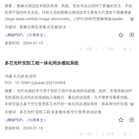
的三角形微孔摩擦副的摩擦系数最大相差17.96%；当两向运动时，应将三角形
摘要：
图像法测流技术因其简便、高效、安全等优点得到了普遍的关注，开始
微孔尖端朝向压差较低侧，利用三角形微孔的两向异性，最多能够比圆形微孔
应用于国内外水文站。目前主流的图像法测流技术主要有大尺度粒子图像测速
减少13.3%的两向平均摩擦系数。
(large-scale particle image velocimetry，LSPIV)和时空图像测速(spatio-
temporal image velocimetry，STIV)等，LSPIV方法采用天然粒子作为示踪物，
关键词：
图像法测流;密集光流;帧差法
利用空域互相关法处理图像获得流场矢量，STIV方法根据河流的主流向设定测
<网络PDF>
<引用本文>
速线，对视频图像中测速线的灰度进行采样形成时空图像，利用时空图像中的
更新时间：
2024-01-10
纹理角求得流速。LSPIV方法依赖示踪物的可见性，存在稳定性差等缺点，
608
|
260
|
3
STIV方法存在对断面流态稳定性要求高和仅能测量1维流速等缺点。本文提出一
种结合帧间差分与快速密集光流的分组测流方法（frame difference-fast optical
多芯光纤安防工程一体化同步感知系统
flow using dense inverse search-grouping，FD-DIS-G），利用帧差法计算运
动显著性图，通过捕捉细微的水面运动处理河流运动在视频中表现不明显的问
冯谦,马天骄,欧进萍
题，减少对天然示踪物的依赖，使用快速密集光流法(fast optical flow using
DOI：10.15961/j.jsuese.202100564
dense inverse search，DIS)计算运动显著性图中小块区域之间的密集光流位
移，提高流量测量的精度和时效性，有效克服流态不稳定的情况。同时，设计
摘要：
光纤传感技术可用于安防工程中的各类扰动探测。然而，常规单模光纤
一种分组处理奇异值的方法，提高了算法的整体准确性，增强了算法的稳定
安防系统无法同步实现感知入侵模式、量化扰动强度、火灾预警等重要功能。
性。将流速仪测量得到的垂线平均流速、平均流速以及断面流量作为比测标
本研究提出基于空分复用多芯光纤的一体化同步感知系统，将多种光纤传感技
准，利用水文站所拍得的天然河道水流视频进行比测实验，实验结果表明，相
术复用于一根7芯光纤，其中，光纤光栅纤芯监测结构点式应变与细部温度，相
关键词：
多芯光纤;安防工程;多参量传感;空分复用;扰动定量
比于目前广泛使用的图像测流方法，本文方法在平均流速和断面流量上的精度
位敏感纤芯实现扰动定位与强度定量，同时拉曼纤芯测量分布式温度场。面向
<网络PDF>
<引用本文>
有明显的提升，垂线平均流速测量的稳定性有显著的增强且实时性好。
安防实际需求，在后处理阶段通过高阶中心矩、信号极差、空间平均峰度与特
更新时间：
2024-01-10
征频率等4种方法实现了多参量入侵定位；提出多指标扰动定量方法，其中，面
722
|
218
|
1
向瑞利散射信号的扰动量化算法利用瑞利散射模型与多参数优化方法，根据光