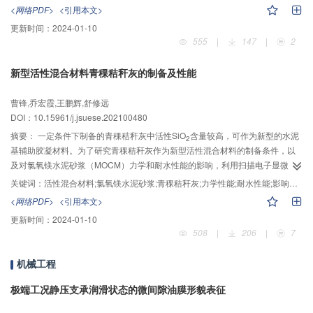
能，分析减阻机理。研究结果表明，电极壁面微柱孔可实现微气泡电解自适应
<网络PDF>
<引用本文>
启停控制；相同微柱孔直径时，电解电压增大则微气泡达到稳定直径用时越
更新时间：
2024-01-10
短，但微气泡阵列稳定时间及驻留率降低；相同电解电压下，250 μm柱孔内微
555
|
147
|
2
气泡达到稳定直径用时较少，且微气泡阵列稳定时间及驻留率更佳；气膜型驻
留微气泡较突出型具备更强的驻留稳定性；电解电压为20 V时，250 μm柱孔微
新型活性混合材料青稞秸秆灰的制备及性能
气泡阵列气膜表面样片平均减阻率约为23%，微气泡阵列稳定时间及驻留率达
到最大值为420 s、95.46%；驻留微气泡形变及气/水两相界面力共同作用使得
曹锋,乔宏霞,王鹏辉,舒修远
微气泡上侧产生大量上抛高速流动，抑制了流向涡下扫流动猝发，显著减小近
DOI：10.15961/j.jsuese.202100480
2
2
壁区雷诺切应力；微气泡阵列近壁数值平均湍动能约为0.010 m
/s
小于纯平板
2
2
（约为0.021 m
/s
），微气泡阵列壁面数值平均剪切力约为30 Pa小于纯平板
摘要：
一定条件下制备的青稞秸秆灰中活性SiO
含量较高，可作为新型的水泥
2
（约为55 Pa），故可达到高效湍流减阻。
基辅助胶凝材料。为了研究青稞秸秆灰作为新型活性混合材料的制备条件，以
及对氯氧镁水泥砂浆（MOCM）力学和耐水性能的影响，利用扫描电子显微
镜、X射线衍射仪、傅里叶红外光谱仪以及激光粒度仪等微观测试技术，研究不
关键词：
活性混合材料;氯氧镁水泥砂浆;青稞秸秆灰;力学性能;耐水性能;影响机理
同煅烧及研磨条件下，青稞秸秆灰的活性；通过力学测试，分析不同掺入方式
<网络PDF>
<引用本文>
及青稞秸秆灰掺量的MOCM耐水性能；利用核磁共振技术测试MOCM的孔结
更新时间：
2024-01-10
构；通过红外光谱及微观形貌表征MOCM的微观结构；最后，揭示青稞秸秆灰
508
|
206
|
7
对MOCM力学及耐水性能的影响机理。结果表明，青稞秸秆自然焚烧后，在
600 ℃二次煅烧2 h，再研磨2 h，所得灰分活性最高。MOCM中掺入适量青稞
机械工程
秸秆灰，外掺方式比内掺方式可以获得更优的力学及耐水性能。随着青稞秸秆
灰掺量的增加，外掺时，干燥、饱水状态下抗压强度先增大后减小；内掺时，
极端工况静压支承润滑状态的微间隙油膜形貌表征
干燥及饱水状态抗压强度不断减小。青稞秸秆灰外掺量为5%时力学性能最好，
外掺量为10%时耐水性能最好。外掺量为10%时，MOCM中可以生成大量的水