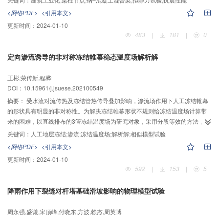
度，分别对SPC节点和对应现浇节点进行低周往复拟静力试验，重点比较两种
<网络PDF>
<引用本文>
节点的破坏特征、承载能力、变形能力、耗能能力和关键部位的应变。结果表
更新时间：
2024-01-10
明：SPC节点的裂缝分布与现浇节点相近，混凝土最大裂缝宽度得到了有效控
483
|
181
|
0
制；SPC节点的屈服荷载略高于现浇节点，而极限荷载和延性系数得到显著提
升，具有较好的承载能力和变形能力；SPC节点的强度和刚度退化相比现浇节
定向渗流诱导的非对称冻结帷幕稳态温度场解析解
点程度更小，力学性能更为稳定；SPC节点比现浇节点滞回曲线更为饱满，具
有更好的耗能能力，尤其强震耗能优势明显；SPC节点有效实现了强柱弱梁的
王彬,荣传新,程桦
破坏机制，表明提出设计方法和构造措施合理有效。由试验结果可知，SPC节
DOI：10.15961/j.jsuese.202100549
点与传统现浇节点相比具有更优的抗震性能，且节点变形和损伤主要集中于型
钢截面部分，便于震后快速修复与加固。
摘要：
受水流对流传热及冻结管热传导叠加影响，渗流场作用下人工冻结帷幕
的形状具有明显的非对称性。为解决冻结帷幕形状不规则给冻结温度场计算带
来的困难，以直线排布的3管冻结温度场为研究对象，采用分段等效的方法，对
该类冻结帷幕的形状进行简化；基于稳态温度场的求解理论，推导得出定向渗
关键词：
人工地层冻结;渗流;冻结温度场;解析解;相似模型试验
流作用下非对称冻结帷幕稳态温度场解析解，以及冻结帷幕厚度、平均温度的
<网络PDF>
<引用本文>
计算公式；自主构建水热耦合物理模型试验系统，并开展不同流速条件下3管冻
更新时间：
2024-01-10
结温度场演化规律的模型试验，对公式的合理性进行验证。结果表明：关键轴
592
|
153
|
5
线上冻结温度的计算值与试验结果吻合程度较高，解析解的合理性得到模型试
验的验证；冻结帷幕的交圈时间及非对称系数随着流速的增加急剧增大；当地
降雨作用下裂缝对杆塔基础滑坡影响的物理模型试验
层中存在渗流场时，冻结温度场变化过程较为复杂，但冻结帷幕的平均温度整
体仍然表现出随冻结帷幕厚度的增加而降低的规律。本文得出的解析解能够对
周永强,盛谦,宋顶峰,付晓东,方波,赖杰,周英博
渗流场作用下人工冻结温度场进行较为准确的数学描述，为大流速渗透地层人