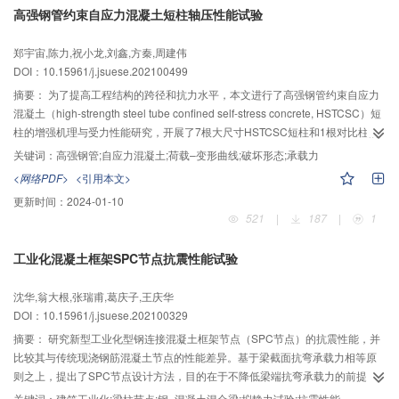
高强钢管约束自应力混凝土短柱轴压性能试验
2
佳用量分别为0.6、0.3和0.3 kg/m
；着色颜料的加入会降低涂层的降温效果；
将3种降温填料加入到不同的结构层中，涂层降温性能得到增强，在反射涂层下
郑宇宙,陈力,祝小龙,刘鑫,方秦,周建伟
增添辐射层增加涂层降温达3.70 ℃，在反射涂层下增添隔热层可以增加涂层内
DOI：10.15961/j.jsuese.202100499
部降温达1.10 ℃，其中，3层结构降温涂层以反射层作为表面层、辐射层作为
中间层、隔热层作为底层的组合形式降温效果最佳，表面和内部降温幅度可达
摘要：
为了提高工程结构的跨径和抗力水平，本文进行了高强钢管约束自应力
10.45和9.22 ℃。与单层热反射涂层相比，多层结构降温涂层降温效果更佳，
混凝土（high-strength steel tube confined self-stress concrete, HSTCSC）短
能更有效降低沥青路面温度。
柱的增强机理与受力性能研究，开展了7根大尺寸HSTCSC短柱和1根对比柱的
轴压性能试验，试验中所有试件的套箍系数均大于3；讨论自应力混凝土强度、
关键词：
高强钢管;自应力混凝土;荷载–变形曲线;破坏形态;承载力
截面类型和截面空心率等因素对HSTCSC短柱的轴压性能影响规律。结果表
<网络PDF>
<引用本文>
明：1）自应力混凝土短柱具有明显的脆性劈裂或剪切破坏特征，而HSTCSC短
更新时间：
2024-01-10
柱具有较好的变形能力和较高的承载力，发生腰鼓型屈曲破坏。2）自应力混凝
521
|
187
|
1
土在圆形截面高强钢管约束条件下养护比在无约束条件下养护具有更高的弹性
模量和强度，自应力混凝土微膨胀作用和高强钢管环向约束的双重作用显著提
工业化混凝土框架SPC节点抗震性能试验
高了HSTCSC短柱的轴压受力性能。3）自应力混凝土强度和截面空心率的增加
均能提高HSTCSC短柱的受力性能，但自应力混凝土强度的增加对HSTCSC短
沈华,翁大根,张瑞甫,葛庆子,王庆华
柱受力性能的提升幅度有限，双层圆形截面HSTCSC短柱强化段具有更高的刚
DOI：10.15961/j.jsuese.202100329
度，明显优于单层圆形截面HSTCSC短柱的受力性能。4）圆形截面高强钢管对
自应力混凝土的约束能力优于方形截面高强钢管，自应力混凝土强度的增加对
摘要：
研究新型工业化型钢连接混凝土框架节点（SPC节点）的抗震性能，并
方形截面HSTCSC短柱轴压性能的影响不明显，且空心率的增加会显著降低双
比较其与传统现浇钢筋混凝土节点的性能差异。基于梁截面抗弯承载力相等原
层方形截面HSTCSC短柱的变形性能。
则之上，提出了SPC节点设计方法，目的在于不降低梁端抗弯承载力的前提
上，实现梁端塑性铰转移至H型钢段的削弱截面RBS处。试验采用位移加载制
关键词：
建筑工业化;梁柱节点;钢–混凝土混合梁;拟静力试验;抗震性能