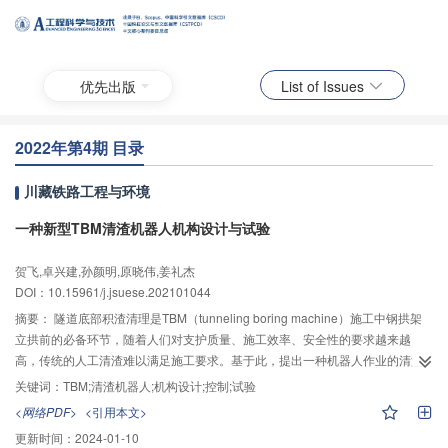
优先出版
List of Issues
2022年第4期 目录
川藏铁路工程与环境
一种新型TBM清渣机器人机构设计与试验
贺飞,卓兴建,孙颜明,原晓伟,姜礼杰
DOI：10.15961/j.jsuese.202101044
摘要：
隧道底部积渣清理是TBM（tunneling boring machine）施工中钢拱架
立拱前的必备环节，随着人们对支护质量、施工效率、安全性的要求越来越
高，传统的人工清渣难以满足施工要求。基于此，提出一种机器人作业的清渣
方法。首先，分析隧道底部积渣分布情况与环境结构特点，获得机器人设计要
关键词：
TBM;清渣机器人;机构设计;控制;试验
求，进行新型机器人机构设计；其次，基于Denavit–Hartenberg（D–H）参数
<网络PDF>
<引用本文>
法建立其连杆坐标系，进行正逆运动学计算，给出末端位姿矩阵的表达式和逆
更新时间：
2024-01-10
运动学最优解的选取算法，并进行工作空间计算和分析；然后，以单关节位置