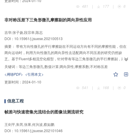
更新时间：
2024-01-10
度、同轴度、倾斜度的预测值分别为0.029 mm、
$\phi $
0.0654 mm、0.0243
481
|
177
|
6
mm，而圆锥台圆度、同轴度、倾斜度的标准公差要求值分别为0.100 mm、
$\phi $
0.100 mm、0.030 mm。仿真结果表明，预测的圆锥台精度指标能够满
非对称压差下三角形微孔摩擦副的两向异性应用
足标准公差精度要求。最后，为了验证该方法的有效性性，开展了斜置圆锥台
的切削实验验证。圆锥台圆度、同轴度和倾斜度的测量最大值分别为0.0380
吉华,张子扬,段宗幸,陈志
mm、
$\phi $
0.0931 mm和0.0282 mm，最小值分别为0.0316 mm、
$\phi
DOI：10.15961/j.jsuese.202100513
$
0.0658 mm和0.0246 mm，测量均值分别为0.0356 mm、
$\phi $
0.0805 mm
和0.0271 mm。实验结果表明，测量均值与预测值非常吻合。因此，在新研制
摘要：
带有方向性微孔的平行摩擦副在不同运动方向有不同的摩擦性能，但在
的数控机床精度检验与验收过程中，机床研制单位能利用该方法准确、快速、
两向运动时，利用方向性微孔的两向异性去适配两向不同压差的研究仍然缺
直观地评估机床精度和性能。
乏。基于Fluent多相流空化模型，针对带有等边三角形微孔的平行摩擦副，建立
了其中一个微孔周期的间隙流体的3维数值计算模型，研究了如何应用三角形的
关键词：
等边三角形微孔;数值计算;两向异性;摩擦系数;不对称压差
两向异性以减小摩擦系数。首先，使用了流动因子判定流动状态，网格无关性
<网络PDF>
<引用本文>
分析确定网格尺寸，并与文献计算结果对比，保证了数值计算模型的正确性；
更新时间：
2024-01-10
然后，描述了三角形微孔的两向异性，并解释了三角形微孔两向异性产生的原
541
|
168
|
0
因是由于两向运动时的不同楔效应；随后，研究了运动速度和微孔深度对两向
异性的影响；最后，在不同的两向运动工况下，将三角形微孔摩擦副的两向平
信息工程
均摩擦系数与圆形微孔的两向平均摩擦系数进行了对比。研究结果表明：三角
形微孔摩擦副的两向异性主要出现在压差较低的区域，摩擦系数差异最大可达
帧差与快速密集光流结合的图像法测流研究
31.68%；增大速度会使具有明显两向异性的压差区间增大；不同的孔深对两向
异性的影响取决于孔深对动压的影响，孔深为3 μm时摩擦性能最好；圆形微孔
王剑平,朱芮,张果,何兴波,蔡如鹏
摩擦副的摩擦系数介于三角形摩擦副两向运动的摩擦系数之间，与正向运动时
DOI：10.15961/j.jsuese.202101046