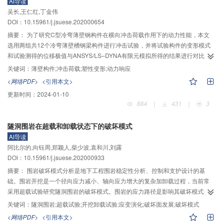
AI导读
承载能力、刚度和变形能力均显著提高，由于锚固钢筋抑制了梁端受力纵筋的
吴长,王仁红,丁金伟
塑性发展，因此其耗能能力降低；改进的预制装配式隔震层框架节点的承载能
DOI：10.15961/j.jsuese.202000654
力、刚度和变形能力均强于传统现浇节点，具有良好的结构整体性，可用于实
际工程。
摘要：
为了研究C型冷弯薄壁钢构件在横向冲击荷载作用下的动力性能，本文
选用两组共12个冷弯薄壁槽钢梁构件进行冲击试验，并将试验构件的变形模式
和试验测得的位移极值与ANSYS/LS–DYNA有限元模拟所得的结果进行对比分
析，结果表明：两者的构件变形模式相似，位移极值差值均在8.0%以内，表明
关键词：
薄壁构件;冲击荷载;塑性变形;动力响应
ANSYS/LS–DYNA有限元模型能够准确有效地模拟该构件的动力响应结果。采
<网络PDF>
<引用本文>
用该数值模型依次分析了不同冲击参数（密度、速度和角度）对C型冷弯薄壁槽
更新时间：
2024-01-10
钢梁构件的变形模式和动力性能的影响，结果表明：当冲击物的密度在2000～
884
|
431
|
3
3
3
8000 kg/m
内，以2000 kg/m
的增量增大时，构件冲击力最大增加25.5%，竖
向位移最大值为20.30 mm，应变能稳定值所占峰值的比例基本保持在60.0%左
隧洞围岩在超载和卸载状态下的破坏模式
右；当冲击物速度在3～9 m/s内以3 m/s的增量增大时，构件冲击力最大增幅为
AI导读
79.1%，竖向位移最大值为26.78 mm，应变能稳定值所占峰值的比例基本保持
阿比尔的,向钰周,郑颖人,柴少波,袁和川,刘露
在60.0%左右；当冲击物冲击角度由30°增加到90°，构件冲击力最大增幅为
DOI：10.15961/j.jsuese.202000933
41.4%，竖向位移最大值为20.09 mm，应变能稳定值所占峰值的比例在60.0%
～70.0%之间。因此，冲击物的密度、冲击速度与冲击角度的改变，对构件的
摘要：
围岩破坏模式分析是地下工程围岩稳定性分析、控制和支护设计的基
变形和破坏程度均有影响，但冲击速度的改变对构件变形程度的影响最为显
础。围岩开挖是一个径向应力减小、轴向应力增大的复杂加卸载过程，当前常
著。
采用超载试验研究隧洞围岩的破坏模式。围岩的应力路径是影响其破坏模式的
重要因素，而超载试验的围岩应力路径不同于加轴压、卸围压路径。为对比隧
关键词：
隧洞围岩;超载试验;开挖卸载试验;应变演化;破坏面发展;破坏模式
洞围岩在不同应力状态下的破坏模式，利用WE–600B型液压式万能试验机和自
<网络PDF>
<引用本文>