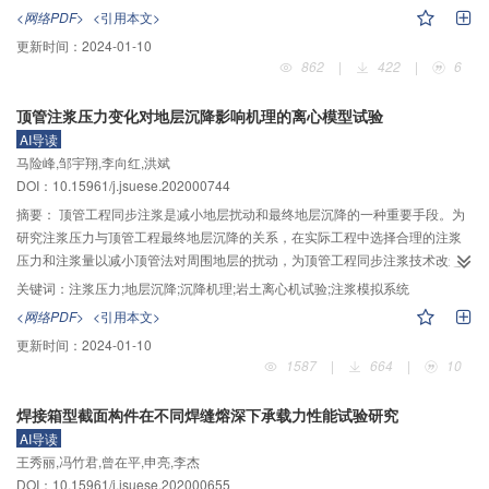
型，主要建模步骤如下：首先，用近似熵刻画水文序列各点的动力学状态，基
<网络PDF>
<引用本文>
于数据滑动技术充分获取随着滑动窗口移动而变化的近似熵序列；其次，运用
更新时间：
2024-01-10
启发式分割算法依次对各点进行一分为二的迭代计算、对比，得到每个点的检
862
|
422
|
6
验统计值和置信概率；最后，根据置信概率结果判断是否对近似熵序列进行水
文动力学状态划分，确定变异点的数目和位置。利用耦合模型对窟野河温家川
顶管注浆压力变化对地层沉降影响机理的离心模型试验
站1956—2019年的年径流序列进行变异诊断研究，结果表明，窟野河年径流序
AI导读
列在1983年和1996年发生了变异，与实际情况基本吻合。通过模拟实验，证明
马险峰,邹宇翔,李向红,洪斌
耦合模型具有如下潜力：1）对于强趋势变异检测性能优异，弱趋势变异时在特
DOI：10.15961/j.jsuese.202000744
定滑动步长下具有良好表现。2）当设置不同的参数时，耦合模型对于弱趋势动
力学结构变异检测具有较好的性能，检测误差较小。3）当样本量较高（N=4
摘要：
顶管工程同步注浆是减小地层扰动和最终地层沉降的一种重要手段。为
000～8 000）时，权重误差均较小，耦合模型检测到的变异区间中包含设置的
研究注浆压力与顶管工程最终地层沉降的关系，在实际工程中选择合理的注浆
理想变异点，且样本量越大，检测越精确；在样本量较低（N=60～3 000）
压力和注浆量以减小顶管法对周围地层的扰动，为顶管工程同步注浆技术改进
时，检测的变异区间与真实变异点较接近，检测效果可以接受。
提供理论和试验支持，本文首先从土体颗粒和膨润土分子的结构特征角度对地
关键词：
注浆压力;地层沉降;沉降机理;岩土离心机试验;注浆模拟系统
层和泥浆的互相作用及沉降机理进行分析，提出4个沉降阶段的理论假设；然
<网络PDF>
<引用本文>
后，使用岩土工程离心机和自主研制的顶管工程注浆模拟系统进行缩尺模型试
更新时间：
2024-01-10
验，模拟现场不同注浆压力下的顶管顶进，通过对各组试验沉降曲线对比分
1587
|
664
|
10
析，验证理论分析部分的结论；最后，将试验中的注浆压力等相关参数应用于
苏州东汇公园顶管工程，并在现场布置沉降测点，发现现场监测数据规律与试
焊接箱型截面构件在不同焊缝熔深下承载力性能试验研究
验结果吻合，进一步验证了本文的结论。研究表明：注浆后的沉降可分为土体
AI导读
塌陷阶段、渗透失水阶段、泥皮形成阶段和补浆抬升阶段，其中：土体塌陷阶
王秀丽,冯竹君,曾在平,申亮,李杰
段时间短，沉降速度快；渗透失水阶段持续时间长，总沉降量大，为地层沉降
DOI：10.15961/j.jsuese.202000655
的主要部分；泥皮形成阶段，膨润土分子在泥浆–地层接触面堆积形成泥皮，浆