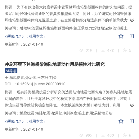
液不再大量向地层渗透，使得地层沉降大幅减缓；最后的补浆抬升阶段，泥浆
摘要：
为了有效改善大跨度桥梁中管翼缘焊接箱型截面构件的耐久性问题，提
的注浆压力作用于泥皮，对上覆土产生推力，产生沉降补偿作用。注浆压力和
出采用耐候钢代替普通钢的管翼缘箱型截面梁；同时，为了研究耐候钢管翼缘
注浆量的大小对最终地层沉降的影响很大，过小的注浆压力和注浆量会增大土
焊接箱型截面构件填充混凝土后，在全熔透和部分熔透条件下的单轴承载力性
体塌陷和渗透失水造成的地层沉降，而过大的注浆压力产生的过度沉降补偿作
能，开展了焊接矩形截面在3种不同焊缝熔深下的耐候钢管混凝土截面轴压短柱
关键词：
耐候钢;管翼缘焊接箱型截面构件;轴压承载力;焊缝熔深;钢管混凝土
用甚至会使地表隆起。选择合理的注浆压力和注浆量对于控制地层沉降至关重
试验研究；分别测试每个试件在单轴压力作用下的静态应变、动态应变，以及
<网络PDF>
<引用本文>
要且效果显著，可应用于现场各类顶管工程。
竖向位移和侧向位移；对比构件承载力的试验结果及理论分析结果，得出不同
更新时间：
2024-01-10
熔深下焊接箱型截面管翼缘组合构件的承载力性能。研究结果表明：1）耐候钢
810
|
472
|
2
管翼缘焊接箱型截面构件的全熔透焊缝承载力高于部分熔透焊缝承载力。2）构
件开裂时的竖向位移值，全熔透构件比部分熔透构件大；不同熔深下构件的横
冲刷环境下跨海桥梁海陆地震动作用易损性对比研究
向位移值，测点L4随轴压荷载的增大而增加，测点L3随轴压荷载的增大先增加
AI导读
后减小。3）构件内部混凝土应变值，开裂时全熔透构件比部分熔透构件突变
王德斌,夏青,孙治国,王东升,刘朵
小；构件表面钢材竖向应变，整体受压，且随荷载增大而增大；构件表面钢材
DOI：10.15961/j.jsuese.202000910
横向应变，整体受拉，局部在顶部四角位置受压。
摘要：
现有跨海桥梁抗震分析研究仍选用陆地地震动而忽略了海底与陆地地震
动间的差异，且处于海洋环境中的桥梁下部结构在长时间流水冲刷下，桩周土
体流失进而导致结构稳定性降低。本文以某跨海大桥引桥段为例，利用
ABAQUS建立有限元计算模型，考虑桩土作用和动水压力等因素影响，采用概
关键词：
桥梁抗震;海陆地震动;局部冲刷深度;桩土作用;易损性分析
率地震需求分析方法对不同冲刷环境下陆地和海底地震动作用下的桥墩、支座
<网络PDF>
<引用本文>
进行易损性分析。通过绘制桥墩、支座超越概率易损性曲线和超越概率增幅柱
更新时间：
2024-01-10
状图研究桥梁关键构件在海陆地震动和不同冲刷深度下的损伤发展规律。结果
985
|
460
|
8
表明：对比陆地地震动作用，海底地震动作用下的桥墩更易损坏，且随着土体