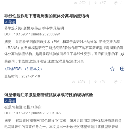
979
|
487
|
1
展了室内模型实验，观测不同工况条件下沟槽控制点处流体流深、流速以及流
体容重的变化情况。通过对所得到的12组水槽实验的实验结果进行数据分析，
非线性波作用下潜堤周围的流体分离与涡流结构
发现在沟槽坡度保持不变的条件下，沟槽控制点处流体流深及流体流速与来流
AI导读
流量之间呈正相关关系，流体容重与来流流量之间呈负相关关系；同时，将沟
蒋学炼,刘畅,赵悦,杨伟超,柳淑学,朱福明
槽控制点处流体流深、流速以及流体容重的数值求解结果与实验测量结果进行
DOI：10.15961/j.jsuese.202000991
对比分析，发现流体流速和流体容重的模拟精度均高于90%，流体流深的模拟
精度高于80%。表明所建立的小流域沟道流体运动的水土耦合模型基本合理，
摘要：
采用粒子图像测速技术（PIV）和基于雷诺时均纳维尔–斯托克斯方程
所采用的数值离散方法及所编写的模型求解程序较为可行。
（RANS）的数值模型研究了斯托克斯2阶波作用下抛石基床矩型潜堤周围的流
体分离与涡流结构。越堤前后试验波面发生了非线性变形，迎浪面波形的不对
称度和偏度分别为–0.21和0.04，波面前倾，背浪面波形的不对称度和偏度分别
关键词：
非线性波;矩形潜堤;速度场;涡量场;流体分离
为–0.39和0.99，相对于垂直轴和水平轴的不对称性更显著。由PIV数据得到的
<网络PDF>
<引用本文>
相平均速度场和涡量场显示，迎浪面和背浪面周期性地生成顺时针涡和逆时针
更新时间：
2024-01-10
涡，但均未能充分发展，由随后到来的变向水流携带与自由液面或结构表面相
1021
|
421
|
1
互作用而耗散。迎浪区域的涡对运动范围较窄，局限于距离堤面约0.5倍
Keulegan–Carpenter数的范围内，波能损耗小，背浪区域的涡对扩散范围较
薄壁锥端注浆微型钢管桩抗拔承载特性的现场试验
大，局限于距离堤背约1倍Keulegan–Carpenter数的范围内，波能损耗大。迎
AI导读
浪基肩上存在一个小型环流系统，影响范围约2个水质点运动轨迹，可能引起局
崔强,郭超溢,张楷,张传庆
部冲刷。基于RANS–VOF（volume of fluid）格式构建了数值波浪水槽，借助
DOI：10.15961/j.jsuese.202001045
试验数据探讨了不同造波方法的适用性和海绵层的消能效果，进一步研究了边
界层的分离现象。数值结果表明，涡旋的涡量供应主要来自结构表面的剪切边
摘要：
解决新时期电网“绿色建设”的需求，研发并应用新型环保型杆塔基础是
界层，而这些反旋涡量是由前一时刻的分离涡运动引起的逆压梯度诱导生成
电网建设中的首要任务之一。本文提出一种改进的薄壁锥端注浆微型钢管桩，