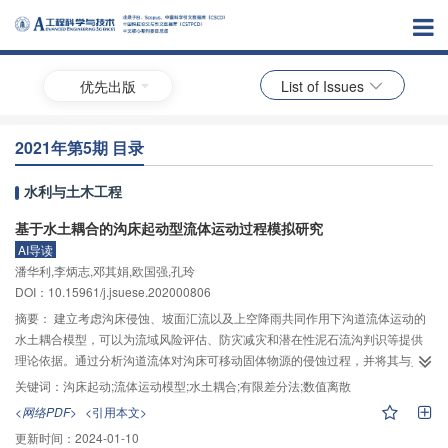
优先出版
List of Issues
2021年第5期 目录
水利与土木工程
基于水土耦合的沟床起动型流体运动过程模拟研究
AI导读
潘华利,李炳志,邓其娟,欧国强,孔玲
DOI：10.15961/j.jsuese.202000806
摘要：
建立考虑沟床侵蚀、坡面汇流以及上空降雨共同作用下沟道流体运动的
水土耦合模型，可以为流域风险评估、防灾减灾和潜在性泥石流沟判识等提供
理论依据。通过分析沟道流体对沟床可移动固体物源的侵蚀过程，并将其与具
有时空变异性的坡面汇流及上空降雨进行合理耦合，建立了小流域沟道流体运
关键词：
沟床起动;流体运动模型;水土耦合;有限差分法;数值离散
动的水土耦合模型；采用有限差分法对流体运动水土耦合模型进行时空离散，
<网络PDF>
<引用本文>
得到了沟道流体运动数值离散模型；在此基础上，基于MATLAB语言编写了流
更新时间：
2024-01-10
体运动数值离散模型的求解程序；同时，以来流流量及沟槽坡度为控制变量开