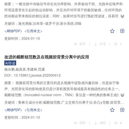
摘要：
一般光路中传输信号存在光功率影响、外界振动干扰、光路本征噪声和
会覆盖在蒙脱石表面，从而增加体系对镉的吸附量。
环境温度变化引起的热运动影响，并且光纤对环境干扰极其敏感，任何环境的
扰动都会带来相应的相位误差；同时，如果对信号进行预处理滤波，容易导致
一些微小信息丢失，增大重构误差。针对微米级振动测量中内部共模噪声影响
关键词：
激光测振;法布里–玻罗干涉;差分系统;消噪
测量精度且增大重构误差的问题，建立了一种基于全光纤Fabry–Perot（F–P）
<网络PDF>
<引用本文>
干涉的差分测量系统。首先，根据F–P干涉原理的相位方程及2×2单模光纤耦合
更新时间：
2024-01-10
器在传输过程中直通臂和耦合臂具有90°的相位差特性，通过推导得到结构中两
970
|
415
|
1
输出端探测器接收的信号大小相等、方向相反。然后，经两信号做差可以增大
总体信号幅值，削弱共模噪声对信号的影响，增强信号质量。通过实验对干涉
改进的截断核范数及在视频前背景分离中的应用
信号进行重构位移分析，实验结果表明：在镜面2 μm正弦振动中，合成信号的
AI导读
最大重构误差降低了0.4%；在粗糙表面1.4 μm振动测量下，重构误差降低了
杨永鹏,杨真真,李建林,范露
2.8%；差分结构能降低测振重构误差，重构波形更加平缓。
DOI：10.15961/j.jsuese.202000412
摘要：
视频前背景分离的主要目的是从视频中提取感兴趣目标，但是由于噪
声、光照变化等的影响使其仍是计算机视觉等领域最具有挑战性的任务之一。
截断核范数（truncated nuclear norm，TNN）算法是一种经典的鲁棒主成分分
析（robust principal component analysis，RPCA）算法，被广泛地应用于视
关键词：
鲁棒主成分分析;截断核范数;广义交替方向乘子法;非凸γ范数;前背景分离
频前背景分离。但是，该算法中的截断核范数对传统鲁棒主成分分析中的秩函
<网络PDF>
<引用本文>
数逼近度不高，导致其稳定性不强，对一些复杂场景下的视频前背景分离精度
更新时间：
2024-01-10
不高。针对该问题，本文提出了一种改进的截断核范数（improved truncated
926
|
493
|
4
nuclear norm，ITNN）算法。该算法首先采用非凸γ范数替代TNN模型中的核