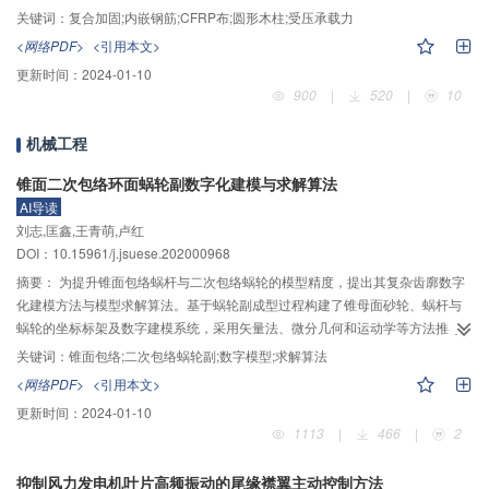
响时，可参考电阻率比值0.08～0.10进行修正。
受压承载力的计算公式，本文共完成12组42根复合加固试件的轴心受压试验。
关键词：
复合加固;内嵌钢筋;CFRP布;圆形木柱;受压承载力
试验结果表明：木柱的破坏主要发生于初始缺陷较为集中的区段，且复合加固
<网络PDF>
<引用本文>
方法能够提升木柱的承载力和变形能力，加固效果显著。基于经典的纤维布约
更新时间：
2024-01-10
束混凝土柱抗压强度理论，对CFRP布约束木柱相关试验数据进行拟合分析，进
900
|
520
|
10
而提出3个CFRP布约束木柱的抗压强度计算模型。通过对比理论计算值与试验
值，比选出适用的CFRP布约束木柱顺纹抗压强度计算模型，继而给出复合加固
机械工程
圆形木柱的轴心受压承载力计算公式。依据补充试验结果和与既有文献研究中
试验数据的对比可知，理论计算能够较好地预测相关试验结果，从而验证复合
锥面二次包络环面蜗轮副数字化建模与求解算法
加固圆形木柱轴心受压承载力计算公式的可靠性。
AI导读
刘志,匡鑫,王青萌,卢红
DOI：10.15961/j.jsuese.202000968
摘要：
为提升锥面包络蜗杆与二次包络蜗轮的模型精度，提出其复杂齿廓数字
化建模方法与模型求解算法。基于蜗轮副成型过程构建了锥母面砂轮、蜗杆与
蜗轮的坐标标架及数字建模系统，采用矢量法、微分几何和运动学等方法推导
了蜗杆齿廓的啮合方程，运用空间变换矩和啮合理论建立了蜗杆齿廓的数字表
关键词：
锥面包络;二次包络蜗轮副;数字模型;求解算法
征模型。以蜗杆齿廓为新母面进行二次包络运动，建立了二次包络蜗轮齿廓的
<网络PDF>
<引用本文>
啮合方程与数字模型。通过联立母面包络条件和蜗轮副齿廓边界，给出了蜗轮
更新时间：
2024-01-10
副齿顶和齿底环面母线方程，并构建了蜗轮副数字表征模型的约束条件。针对
1113
|
466
|
2
蜗杆与蜗轮齿廓成型特征，设计了复杂齿面数字表征模型的求解算法。在
MATLAB环境下开发求解算法计算程序，计算蜗杆齿廓和蜗轮齿廓在不同坐标
抑制风力发电机叶片高频振动的尾缘襟翼主动控制方法
系下的接触样线，计算结果表明，蜗杆和蜗轮接触线均保持复杂的非线性。根