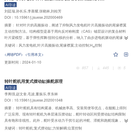
AI导读
据设计的求解算法计算出了蜗杆与蜗轮齿廓的全部啮合点云，采用逆向包络法
刘廷瑞,孙长乐,李善耀,张晓林,刘桂芳
验证了点云计算精度。在Creo环境下，对啮合点云进行包络拟合得到了蜗杆与
DOI：10.15961/j.jsuese.202000469
蜗轮3维数字化模型，根据成型过程和啮合条件将蜗杆与蜗轮进行虚拟装配及运
动仿真，验证建模效果和传动性能。建模实例和装配结果显示，蜗轮副计算点
摘要：
针对叶片的高频振动，阐述了抑制风力发电机叶片高频振动的尾缘襟翼
–9
–8
云精度保持在10
与10
级之间，传动效果与理论相符，证实了数字模型与求
主动控制方法。结构模型是基于周向反对称刚度（CAS）铺层设计的复合材料
解算法的有效性与准确性。
叶片梁模型，基于弹性挥舞/扭转位移的分析，纳入了由步进电机驱动的尾缘襟
翼的角度控制。气弹系统的气动力是基于一种新颖的适合于尾缘襟翼的准稳态
关键词：
风力发电机;叶片高频振动;尾缘襟翼;主动控制;H
控制
∞
模型，其偏微分气弹方程组的求解是基于Galerkin法的离散化。通过基于尾缘襟
<网络PDF>
<引用本文>
翼摆角的主动控制成功抑制了叶片高频振动。主动控制是基于线性矩阵不等式
更新时间：
2024-01-10
（LMI）设计和状态观察器设计的H
控制算法，其研究基于时域响应的稳定性
∞
857
|
445
|
5
分析和鲁棒控制方法，实现位移响应分析、鲁棒性能分析，以襟翼角度输入控
制信号展示。LMI的优化机理是在选定鲁棒控制参数的基础上，优化不确定的鲁
转叶舵机用复式摆动缸操舵原理
棒性能参数，使得被控位移和控制输入均保持在一个合理的范围。为降低全状
态反馈时状态变量检测的误差影响，利用状态重构和状态观察器来改善控制性
AI导读
能，同时，对比不同的鲁棒性能参数和不同的风速激励下的高频振动控制结
李阁强,赵文奎,毛波,董振乐,李东林
果，验证了基于LMI的H
控制算法的可靠性和鲁棒性。基于S7–300 PLC和
DOI：10.15961/j.jsuese.202001048
∞
WinCC组态软件的“实时OPC技术”，采用一种过程控制实验，验证了控制算法
摘要：
转叶舵机具有结构紧凑、机械效率高、安装简便等优点，在舰船上得到
在工程应用中的可行性，因为算法复杂性而无法在常规控制器硬件中运行的智
广泛应用。现有转叶舵机为单层液压摆动缸，舵叶转动区间受摆动缸结构限制
能控制算法，提供了一种实时工程应用的可行性方案。
具有饱和非线性。此外，舵叶受水动力干扰引起的冲舵、滞舵和跑舵现象，严
重影响船舶航向控制和舵减摇效果。针对上述问题，以直驱式电液伺服转叶舵
关键词：
转叶舵机;复式摆动缸;力矩解耦;位置控制
机为对象，在建立数学模型，分析水动力对舵角干扰的基础上，提出一种复式