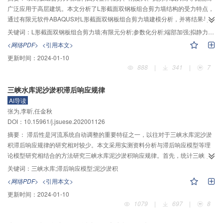
线弹性蠕变柔量和松弛模量的基础上，定义了广义关联应变和广义关联应力，
广泛应用于高层建筑。本文分析了L形截面双钢板组合剪力墙结构的受力特点，
并提出广义流变柔量和模量的计算方法。对两种岩石的广义流变试验结果进行
通过有限元软件ABAQUS对L形截面双钢板组合剪力墙建模分析，并将结果与试
计算。由计算结果可以看出，该计算方法具有广义性；蠕变柔量和松弛模量是
验结果进行了对比。通过有限元参数化建模，研究了轴压比、钢板厚度、钢材
关键词：
L形截面双钢板组合剪力墙;有限元分析;参数化分析;端部加强;拟静力试验
广义流变属性的两种特殊形式。两种岩石广义流变柔量和模量都与黏弹性变形
强度等级、混凝土强度等级、端部H型钢尺寸等主要参数对剪力墙滞回性能的影
<网络PDF>
<引用本文>
相关，具有明显的时间依存性、方向系数依存性和非线性流变特征；广义流变
响及其特征。研究结果表明：有限元模拟与试验结果较吻合，试件的承载力随
更新时间：
2024-01-10
柔量和模量的比值随着时间的增加逐渐减小，表明破坏前岩石刚性逐渐降低，
试件的高宽比减小而增大，增加钢板厚度及端部H型钢尺寸、提高钢材强度等级
888
|
341
|
7
变形逐渐增大。因此，本文构建的计算方法可进一步分析岩石破坏前和破坏后
及混凝土强度等级都会提高L形截面双钢板组合剪力墙承载力，混凝土强度及在
刚度和塑性变形的定量关系，为研究岩石的时间效应奠定了基础，对评估地下
无翼缘腹板处增设H型钢是影响承载能力的主要因素。建议对L形截面双钢板组
三峡水库泥沙淤积滞后响应规律
工程的长期稳定性具有重要的意义。
合剪力墙的设计轴压比不宜大于0.4。
AI导读
张为,李昕,任金秋
DOI：10.15961/j.jsuese.202001126
摘要：
滞后性是河流系统自动调整的重要特征之一，以往对于三峡水库泥沙淤
积滞后响应规律的研究相对较少。本文采用实测资料分析与滞后响应模型等理
论模型研究相结合的方法研究三峡水库泥沙淤积响应规律。首先，统计三峡水
库蓄水以来水沙条件及泥沙淤积特性变化，分析梯级水库蓄水对三峡水库水沙
关键词：
三峡水库;滞后响应模型;泥沙淤积
条件及库区泥沙淤积的影响，在此基础之上，通过考虑入库流量、含沙量、泥
<网络PDF>
<引用本文>
沙中数粒径以及坝前水位优化已有的库区泥沙淤积滞后响应模型。从已有的及
更新时间：
2024-01-10
优化后的模型模拟结果可以看出：1）优化后的泥沙淤积滞后响应模型能够更好
1079
|
697
|
8
地模拟梯级水库蓄水后三峡水库泥沙淤积的过程；2）梯级水库蓄水后，三峡水
库来水来沙变幅减小，来沙更加集中在汛期，河道调整速率加剧，河道调整的