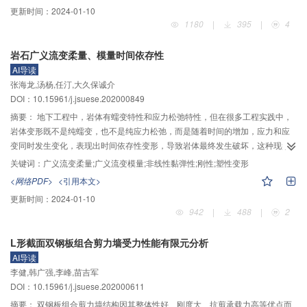
主设计的隧洞模型试验仪，采用相似模型试验方法，研究隧洞围岩在超载和开
更新时间：
2024-01-10
挖卸载过程中的应变演化规律及破坏面发展过程。应变演化规律方面：两种工
1180
|
395
|
4
况下，拱底均产生一定的拉应变；开挖卸载模式下，侧墙和拱腰处的应变增速
大于超载模式，围岩向临空面的变形速度更快，破坏发展更快。破坏面发展方
岩石广义流变柔量、模量时间依存性
面：超载时，直墙两侧围岩整体剥落，剥落体保持完整；开挖卸载模式下，直
AI导读
墙两侧围岩向临空面逐层挤压溃曲，剥落体的完整性差，即开挖卸载路径下的
张海龙,汤杨,任汀,大久保诚介
围岩破碎程度更大。超载工况下，破坏过程由低应力时的拱底拉裂转变为高应
DOI：10.15961/j.jsuese.202000849
力时的侧墙拉剪耦合的“V”型片帮剥落破坏；两种卸载工况下，破坏过程均为侧
壁楔体剪切破坏和竖向张拉破坏耦合的“V”型片帮劈裂破坏。
摘要：
地下工程中，岩体有蠕变特性和应力松弛特性，但在很多工程实践中，
岩体变形既不是纯蠕变，也不是纯应力松弛，而是随着时间的增加，应力和应
变同时发生变化，表现出时间依存性变形，导致岩体最终发生破坏，这种现象
用一般的蠕变和应力松弛特性很难解释清楚，是岩石力学研究工作者所面临的
关键词：
广义流变柔量;广义流变模量;非线性黏弹性;刚性;塑性变形
一个难题。为确保地下工程及其构筑物在长期运营过程中的安全与稳定，需要
<网络PDF>
<引用本文>
通过广义流变理论对岩体流变力学特性进一步深入研究。在线性黏弹性理论
更新时间：
2024-01-10
中，蠕变柔量和松弛模量分别由蠕变试验和松弛试验获得，两者呈线性流变特
942
|
488
|
2
征，数值上互为倒数关系，且可相互转化，没有本质区别。但在非线性黏弹性
理论中，蠕变柔量和松弛模量两者关系还不明确，由应力归还控制实现的广义
L形截面双钢板组合剪力墙受力性能有限元分析
流变为研究两者关系提供了可能。利用应力归还控制的伺服试验系统执行启动
AI导读
点为50%和80%田下凝灰岩的广义流变试验，使用同样的加载方式执行启动点
李健,韩广强,李峰,苗吉军
为50%、65%和80%三城目安山岩广义流变试验，两种岩石的广义流变方向系
DOI：10.15961/j.jsuese.202000611
数均为3.0、±∞、–3.0、–1.0、–0.3、0、0.3。结果显示：两种岩石的广义流变
演化规律具有相似性，且应力和应变随时间变化的规律符合对数法则。本文在
摘要：
双钢板组合剪力墙结构因其整体性好、刚度大、抗剪承载力高等优点而