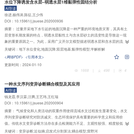
水位下降诱发含水层–弱透水层1维黏弹性固结分析
时间尺度有所缩短，表现为三峡水库泥沙淤积滞后响应年限从前期4 a缩短到前
AI导读
期3 a；3）梯级水库蓄水后，入库含沙量对于库区泥沙淤积过程的影响权重有
徐进,杨伟涛,陈征,王少伟
所增加，对入库流量及坝前水位对库区泥沙淤积过程的影响权重降低。三峡水
DOI：10.15961/j.jsuese.202000936
库泥沙淤积过程存在滞后性，本文采用优化后的三峡水库泥沙淤积滞后响应模
型分析得到梯级水库蓄水后，三峡水库入库来沙更加集中在汛期，三峡水库泥
摘要：
过量开采地下水引起的地面沉降是一种严重的环境地质灾害，其具有土
沙淤积滞后响应年限缩短，入库含沙量对于库区泥沙淤积的影响占比增加。
层变形长期发展的特点，弱透水层黏性土与含水层砂土的流变性是导致这一现
象的重要原因之一。为此，采用广义开尔文模型描述弱透水层和含水层的流变
性，结合太沙基1维固结理论和连续性条件，建立了水位变化诱发弱透水层–含
关键词：
地下水位变化;地面沉降;双层地基;黏弹性模型;半解析解
水层双层系统流变固结的控制方程和定解条件。利用Laplace变换，给出基于传
<网络PDF>
<引用本文>
统矩阵传递法和边界转换法，分别推导了该双层系统在Laplace域内孔压和沉降
更新时间：
2024-01-10
的计算公式；采用Stehfest逆变换方法进行数值模拟并编写计算程序，得到真实
1668
|
496
|
4
物理空间解。通过与已有单层解析解、双层模型试验值和数值模拟结果的对
比，验证了本文解法和程序的正确性。对比研究表明，相比于传统矩阵传递
一种水文序列变异诊断耦合模型及其应用
法，边界转换法可以将混合边界条件转换成单一边界条件，具有更高的计算精
AI导读
度和计算效率。最后，基于边界转换法，利用总沉降定义的固结度，研究了土
钱龙霞,李汉霖,汪腾,王艺玮,王红瑞
体黏滞性系数、渗透系数以及水位下降速率等因素对土层长期变形的影响。结
DOI：10.15961/j.jsuese.202000904
果表明：渗透系数和水位下降速率的影响主要体现在前中期，渗透性越小，水
位下降速率越慢，固结发展得越慢；黏滞性系数的影响则主要体现在土层变形
摘要：
气候变化和人类活动的双重作用使得流域水文过程发生显著变化，水文
的后期，黏滞性越强，同等水位变化条件下变形完成所需时间越长。
序列变异诊断研究对防洪减灾、生态环境保护具有重要的科学意义和应用价
值。传统水文变异诊断方法存在多点检测能力不足、主观性较强、精度较低等
问题，本文建立了一种基于启发式分割算法和近似熵的水文变异诊断耦合模
关键词：
变异诊断;近似熵;启发式分割算法;耦合模型;窟野河