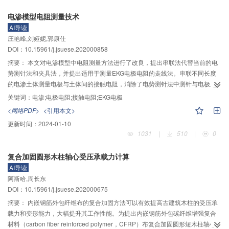
局部冲刷深度增加，桥墩破坏概率持续提高；冲刷深度对桥墩纵桥向破坏超越
电渗模型电阻测量技术
概率影响更为明显，同等强度地震动激励下，桥墩纵桥向破坏超越概率高于横
AI导读
桥向。支座较桥墩在相同工况作用下更易发生破坏，海底地震动作用下其破坏
庄艳峰,刘娅妮,郭康仕
超越概率增幅普遍高于陆地地震动作用下；随着冲刷深度增加，支座破坏超越
DOI：10.15961/j.jsuese.202000858
概率逐渐提高，且随着地震动强度的增加，相较于陆地地震动，海底地震动作
用下支座破坏超越概率受冲刷深度的影响更加明显。
摘要：
本文对电渗模型中电阻测量方法进行了改良，提出串联法代替当前的电
势测针法和夹具法，并提出适用于测量EKG电极电阻的走线法。串联不同长度
的电渗土体测量电极与土体间的接触电阻，消除了电势测针法中测针与电极之
间一段土体电阻值的误差影响，同时避免了电势测针插入土壤对土壤电流分布
关键词：
电渗;电极电阻;接触电阻;EKG电极
的影响；串联不同长度的电渗电极测量电极电阻率时，消除了夹具法测量时夹
<网络PDF>
<引用本文>
具和电极之间接触电阻的误差影响。结果表明：电势测针法所得的接触电阻与
更新时间：
2024-01-10
串联法得到的接触电阻的比值大多为1.3～1.4，验证了电势测针法将测针与电极
1031
|
510
|
0
间的一段土体值计入了接触电阻，造成测得的接触电阻偏大，故该比值的大小
取决于该段土体的电阻值；串联法对于当前应用广泛的EKG电极并不适用，提
复合加固圆形木柱轴心受压承载力计算
出的走线法测量EKG电极电阻率能消除电极板内因嵌入铜制导线而电流分布不
AI导读
均的影响，测量结果基本不受电极长度的影响，具有良好的可靠性和稳定性，
阿斯哈,周长东
且测量便捷，方便应用于EKG电极生产工艺中，有比较广阔的应用前景；走线
DOI：10.15961/j.jsuese.202000675
法测量EKG电极所得的电阻率与夹具法得到电阻率的比值大多为0.08～0.10，
该比值主要与夹具和电极板间的接触电阻相关，该接触电阻仅取决于夹具和电
摘要：
内嵌钢筋外包纤维布的复合加固方法可以有效提高古建筑木柱的受压承
极板，故可利用该比值对使用夹具法的测量结果进行修正；在许多室内试验和
载力和变形能力，大幅提升其工作性能。为提出内嵌钢筋外包碳纤维增强复合
工程中均应用到了EKG电极，考虑EKG电极电阻率对整个试验和工程的能耗影
材料（carbon fiber reinforced polymer，CFRP）布复合加固圆形短木柱轴心