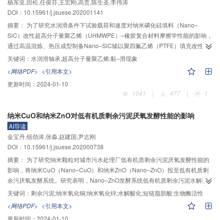
杨东亚,田松,任俊芬,王宏刚,高贵,陈生圣,李伟涛
乘法进行了一组仿人运动对比，在相似度上分别提高了7%和58%。该方法的提
DOI：10.15961/j.jsuese.202001141
出在保证拟人臂仿人运动精度的基础上，使复杂的仿人运动模块化、简单化、
摘要：
为了研究水润滑条件下试验载荷和速度对纳米磷化硅填料（Nano–
精确化。
SiC）改性超高分子量聚乙烯（UHMWPE）–橡胶复合材料摩擦学性能的影响，
通过高温混炼、热压成型制备Nano–SiC辅以聚四氟乙烯（PTFE）填充改性
UHMWPE–橡胶复合材料；采用MRH–3型环–块摩擦试验机探究4种不同载荷条
关键词：
水润滑轴承;超高分子量聚乙烯;黏–滑现象
件下复合材料的摩擦磨损性能，采用光学显微镜（OM）、扫描电子显微镜
<网络PDF>
<引用本文>
（SEM）和非接触光学3维轮廓仪对试样微观磨损表面形貌分析，从微观层面探
更新时间：
2024-01-10
究改性复合材料的摩擦机理。试验结果表明：在定载变速条件下，速度由0.005
1041
|
477
|
1
m/s升到0.541 m/s时，改性复合材料的动、静摩擦系数均呈现大幅下降趋势，
摩擦系数波动归于平稳，黏–滑现象逐渐减弱直至消失。试验载荷和纳米粒子含
纳米CuO和纳米ZnO对低有机质剩余污泥厌氧发酵性能的影响
量的变化与试样摩擦磨损程度呈负相关：在水润滑条件下，随着纳米粒子含量
AI导读
增加，摩擦系数与磨损率均出现明显降低，填充比例5%的复合材料摩擦学性能
金宝丹,钮劲涛,张淼,赵建国,尹志刚
最佳，摩擦系数整体较UHMWPE–橡胶材料降低35%，磨损率降低46.6%，磨
DOI：10.15961/j.jsuese.202000738
–6
损表面形貌也随之发生改变；随着载荷的增加，复合材料的磨损率从1.25×10
3
–6
3
mm
/(N·m)降至0.40×10
mm
/(N·m)。Nano–SiC的含量与工况载荷压力对摩
摘要：
为了研究纳米颗粒对城市污水处理厂低有机质剩余污泥厌氧发酵性能的
擦磨损均存在一定影响，即填充适量Nano–SiC的UHMWPE–橡胶复合材料能
影响，将纳米CuO（Nano–CuO）和纳米ZnO（Nano–ZnO）投至低有机质剩
减轻黏–滑现象，与一定工况压力下的对偶钢环组成的摩擦配副能有效改善摩擦
余污厌氧发酵系统。研究表明，Nano–ZnO发酵系统低有机质剩余污泥水解酸
性能，有利于减小水润滑轴承的磨损，增强传动系统服役寿命。
化性能显著高于Nano–CuO发酵系统。蛋白酶活性随着Nano–CuO和Nano–
关键词：
剩余污泥;纳米氧化铜;纳米氧化锌;水解酸化;短链脂肪酸;生物酶活性
ZnO的投加量增加而增大，其中，投加量为100 mg/L时，蛋白酶活性分别为
<网络PDF>
<引用本文>
25.15 EU/mg VSS（Nano–CuO）和46.71 EU/mg VSS（Nano–ZnO），α–葡
更新时间：
2024-01-10