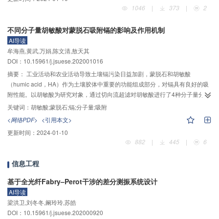
萄糖苷酶活性随着Nano–CuO和Nano–ZnO投加量先增加后降低，其中，10
1046
|
373
|
2
mg/L Nano–CuO发酵系统蛋白酶活性最大为0.0037 EU/mg VSS，1 mg/L
Nano–ZnO发酵系统蛋白酶活性最大为0.0039 EU/mg VSS。碱性磷酸酶和酸性
不同分子量胡敏酸对蒙脱石吸附镉的影响及作用机制
磷酸酶活性均随着Nano–CuO和Nano–ZnO的增加而降低，而且Nano–ZnO系
AI导读
统磷酸酶活性显著高于Nano–CuO系统。辅酶420活性随着Nano–ZnO的增加
牟海燕,黄武,万娟,陈文清,敖天其
而降低，但是随着Nano–CuO的增加而升高。terrimonas、chryseolinea、
DOI：10.15961/j.jsuese.202001016
ferruginibacter等丰富的水解功能菌促进Nano–ZnO发酵系统较高的SCFAs产
量。
摘要：
工业活动和农业活动导致土壤镉污染日益加剧，蒙脱石和胡敏酸
（humic acid，HA）作为土壤胶体中重要的功能组成部分，对镉具有良好的吸
附性能。以胡敏酸为研究对象，通过切向流超滤对胡敏酸进行了4种分子量分级
（<10 kDa，HA1；10～50 kDa，HA2；50～100 kDa，HA3；>100 kDa，
关键词：
胡敏酸;蒙脱石;镉;分子量;吸附
HA4），结合傅里叶变换红外光谱分析（FTIR）、元素测定、官能团滴定等表
<网络PDF>
<引用本文>
征分析，研究不同分子量胡敏酸对蒙脱石吸附镉的影响及作用机制。研究结果
更新时间：
2024-01-10
表明：随着胡敏酸分子量的增加，胡敏酸所含的羟基和羧基量减少而酚羟基和
882
|
445
|
6
甲基的含量增加，芳香度变大，疏水性增强，pH值逐渐增大。三元体系中蒙脱
石吸附的镉和胡敏酸的含量随着胡敏酸分子量的增大而增加。镉的初始浓度为
信息工程
50 mg/L时，HA、HA1、HA2、HA3、HA4与蒙脱石的复合体系对镉的吸附量
分别为1.99、2.11、2.46、4.12、4.88 mg/g；各分子量胡敏酸作用下体系吸附
基于全光纤Fabry–Perot干涉的差分测振系统设计
的镉均以可还原态为主。胡敏酸分子量越小，越容易竞争吸附蒙脱石表面已结
AI导读
合的镉，并由于其强亲水性会将吸附的镉带入溶液中，使体系吸附的镉含量减
梁洪卫,刘冬冬,阚玲玲,苏皓
少；随着胡敏酸分子量的增大，其与蒙脱石表面的竞争吸附作用减小，且此时
DOI：10.15961/j.jsuese.202000920
胡敏酸进入蒙脱石层间的难度增大，在疏水作用下，吸附了镉的大分子胡敏酸