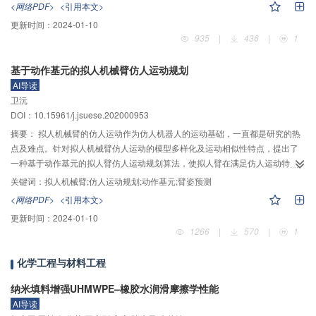
<网络PDF>
<引用本文>
结构摆动缸操舵新原理。复式摆动缸采用双层结构，内层为舵驱动缸，外层为
更新时间：
2024-01-10
力矩解耦缸。内外层转子同向转动，可增大舵叶的工作区间，同时，外层力矩
935
|
436
|
1
解耦缸转子输出助推力矩作用于舵驱动缸转子，可抵消水动力在驱动缸转子上
产生的负载力矩，提高舵叶转动精度，解决舵机运动中的力位耦合问题；内外
基于动作基元的拟人机械臂仿人运动规划
层转子反向转动，可使舵机及时制动、换向，提高舵机操纵性能。复式摆动缸
AI导读
用于转叶舵机，舵机系统具有较大的稳定裕量，幅值裕度为45.3 dB，相角裕度
卫沅
为99.2°，满足伺服系统设计指标。仿真分析表明：在有外负载干扰下，相较于
DOI：10.15961/j.jsuese.202000953
单层摆动缸加控制策略的操舵方式，复式摆动缸操舵响应速度更快，无超调，
达到稳态的速度提升约36%，且稳态误差维持在±0.05°范围内。在跟踪斜率为
摘要：
拟人机械臂的仿人运动作为仿人机器人的运动基础，一直都是研究的热
0.01°/s的斜坡信号时，转舵精度可保持在±0.03°位置误差带内，具有较高的位
点及难点。针对拟人机械臂仿人运动的模型多样化及运动相似性特点，提出了
置控制精度。
一种基于动作基元的拟人臂仿人运动规划算法，使拟人臂在满足仿人运动特点
的基础上进一步提高运动的精度。首先，对手臂结构进行解耦，建立手臂模
关键词：
拟人机械臂;仿人运动规划;动作基元;臂姿预测
型，满足运动多样化要求。提出动作基元的提取法则，确定不同动作基元之间
<网络PDF>
<引用本文>
的连接方式，建立动作基元与拟人臂反解算法之间的映射关系。同时，提出了
更新时间：
2024-01-10
一种基于动作基元的运动框架，以满足不同拟人臂平台的仿人运动任务，实现
1266
|
570
|
1
方法的通用性。其次，针对多模型状态下的逆运动学求解问题，根据动作基元
的运动特点，建立了不同动作基元模型下的拟人臂臂姿预测指标，实现拟人臂
化学工程与材料工程
逆运动学的求解。最后，在仿人机器人NAO平台上分别进行了相似性实验验证
和仿人运动实验验证。在相似性实验中，采用该方法使NAO产生仿人运动，并
纳米填料增强UHMWPE–橡胶水润滑摩擦学性能
与实际人臂运动进行对比，运动过程中的肘部误差能够控制在1 cm以内，满足
AI导读
仿人运动的精度要求。在仿人运动实验中，该方法分别与最小势能法和最小二