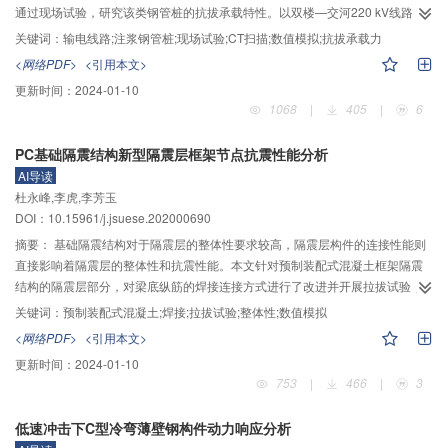
的。涡旋的生成、泄放、拉伸、对流、耗散会显著改变水下结构物周围的局部
通过现场试验，研究该类钢管桩的抗拔承载特性。以双楼—交河220 kV线路工
流场，进而影响局部冲淤和受力，工程设计中应考虑涡旋引起的复杂流动效
程为背景，设计出
$\varnothing $
159和
$\varnothing $
203 mm两种桩径、5 和8
关键词：
输电线路;注浆钢管桩;现场试验;CT扫描;数值模拟;抗拔承载力
应。
m两种埋深、注浆与不注浆两种条件，共18根钢管桩，开展18组试验桩的现场
<网络PDF>
<引用本文>
抗拔承载特性试验，对比分析了注浆作用对不同型号抗拔桩荷载位移曲线、抗
更新时间：
2024-01-10
拔承载力及桩周土体破坏模式的影响；基于现场试验获取的桩土界面破坏机
1068
|
405
|
6
制，建立桩土体系的有限元模型，对钢管桩上拔变形破坏过程进行数值模拟分
析，重点佐证了现场试验中得出的桩土界面破坏模式；通过测试注浆前后桩周
PC基础隔震结构新型隔震层框架节点抗震性能分析
土体的抗剪强度参数和微观结构，分析注浆作用对桩周土体影响的宏微观机
AI导读
制。结果表明：1）注浆前后钢管桩荷载位移曲线由陡变型转变为缓变型，塑性
杜永峰,李虎,李芳玉
变形特性增强；2）注浆前后，钢管桩抗拔承载力提高59%～148%，提高幅度
DOI：10.15961/j.jsuese.202000690
与其长细比呈负相关；3）未注浆钢管桩发生破坏时，地表土体鲜见裂缝，桩体
近乎被抽出，注浆钢管桩破坏时地表土体出现径向与环向裂缝；4）注浆过程中
摘要：
基础隔震结构对于隔震层的整体性要求较高，隔震层构件的连接性能则
的浆液向土体空隙中不断渗透，充填了大量空隙，从而加固了桩周土体，最终
直接影响着隔震层的整体性和抗震性能。本文针对预制装配式混凝土框架隔震
在钢管桩周围形成水泥固结体，并与桩周土体之间形成剪切面，这一结论同时
结构的隔震层部分，对梁底纵筋的焊接连接方式进行了改进并开展拉拔试验，
得到数值模拟结果的佐证。注浆作用对钢管桩抗拔承载力的影响机制主要体现
提出了一种框架节点连接方式。利用ABAQUS建立了新型隔震层框架节点与传
关键词：
预制装配式混凝土;焊接;拉拔试验;整体性;数值模拟
在有效剪切面积的加大和桩周土体侧摩阻力的提高两个方面。工程应用表明，
统现浇节点的有限元分析模型，施加低周往复荷载作用，对比两类节点的整体
<网络PDF>
<引用本文>
该桩型具有施工周期快、承载力高、对周围环境破坏小的优点，在双楼—交河
性和抗震性能差异，并对新型隔震层框架节点的连接构造进行改进。分析结果
更新时间：
2024-01-10
220 kV线路工程中应用效果良好。
表明：采用钢板焊接连接时，钢筋连接试件的抗拉强度与通长钢筋接近，在钢
753
|
466
|
3
板上开槽再焊接可显著减小连接钢板的弯曲变形；预制装配式隔震层框架节点
的承载能力、刚度和耗能能力均低于现浇节点，但变形能力较强；在预制梁端
低速冲击下C型冷弯薄壁钢构件动力响应分析
部增设锚固钢筋后，梁端局部区域的配筋增大，预制装配式隔震层框架节点的