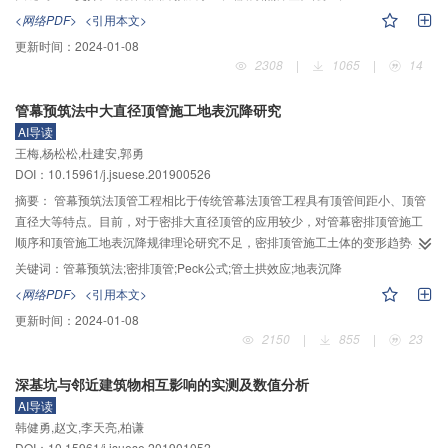
板下缘垂直于焊缝方向的残余拉应力峰值接近材料的屈服强度，远离焊缝的区
<网络PDF>
<引用本文>
域应力急剧减小，焊趾处的横向残余应力明显大于焊跟处；由面板上缘至下
更新时间：
2024-01-08
缘，纵向残余应力由压应力变为拉应力，横向残余应力呈“拉应力—压应力—拉
2308
|
1065
|
14
应力”的交替变化趋势；以初应力的方式考虑残余应力，稳定应力场的相对误差
可控制在5.0%以内；自重与二期恒载对焊缝区局部应力场的分布特征和焊跟及
管幕预筑法中大直径顶管施工地表沉降研究
焊趾处的应力极值的影响不大（1.7%以内）；外荷载中，考虑局部对称轮载作
AI导读
用且未考虑焊接残余应力在外荷载作用下的消散情况时，焊跟及焊趾处垂直于
王梅,杨松松,杜建安,郭勇
焊缝的横向应力极大值最大分别可增大10.7%、17.6%；焊接残余应力及与外荷
DOI：10.15961/j.jsuese.201900526
载组合作用下，焊趾及焊跟位置处沿面板厚度应力的分布符合“直线+抛物线”的
规律。
摘要：
管幕预筑法顶管工程相比于传统管幕法顶管工程具有顶管间距小、顶管
直径大等特点。目前，对于密排大直径顶管的应用较少，对管幕密排顶管施工
顺序和顶管施工地表沉降规律理论研究不足，密排顶管施工土体的变形趋势与
单一顶管相差较大，传统的Peck公式预测地表沉降难以适用。为了解决密排顶
关键词：
管幕预筑法;密排顶管;Peck公式;管土拱效应;地表沉降
管的施工顺序及顶管施工地表变形规律，采用大型模型试验对3种典型的顶管施
<网络PDF>
<引用本文>
工方案进行试验，研究大直径密排顶管之间的相互影响作用和顶管施工过程中
更新时间：
2024-01-08
的地表变形特征。结果表明：考虑管土拱效应的顶管施工方案管幕中轴线位置
2150
|
855
|
23
处的地表沉降最大值为6.09 mm，小于其他两组方案；密排顶管之间不仅存在
相邻顶管相互支挡的现象，且顶管与周围土体共同作用形成的管土拱效应对施
深基坑与邻近建筑物相互影响的实测及数值分析
工下排顶管形成保护；管幕预筑法密排顶管群最佳的顺序为先施工管幕上排顶
AI导读
管，再施工管幕两侧及下排顶管。通过改进Peck公式预测密排顶管群施工产生
韩健勇,赵文,李天亮,柏谦
的地表沉降，改进的公式不仅将相邻顶管与管土拱效应的支挡效应考虑在内，
DOI：10.15961/j.jsuese.201901052