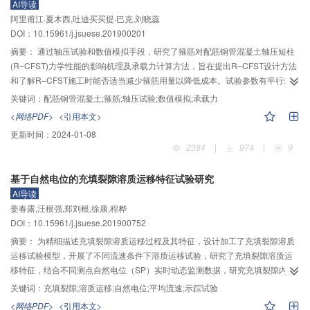
AI导读
低于位移角限值要求。轴压比在0.15～0.30范围内，当竖向、水平波形钢板混
场分散竞争阶段的综合能源服务主动推送策略，以及基于组合服务、关联规则
阿里甫江·夏木西,吐迪买买提·巴克,刘晓蕊
凝土组合剪力墙的轴压比相同时，前者表现出更好的抗震性能。为了确保有限
挖掘、协同过滤推荐等理论方法，构建面向市场信息汇聚阶段和产业生态阶段
DOI：10.15961/j.jsuese.201900201
元分析结果的可靠性，后续对两个剪力墙试件进行了拟静力试验，结果表明：
的规模性服务推荐策略。最后，从促进市场集中度和开放度不断提高、重视用
有限元分析结果与试验结果吻合度较高，因此，有限元分析所得结果可为后续
摘要：
通过轴压试验和数值模拟手段，研究了箍筋对配筋钢管混凝土轴压短柱
户侧能源消费行为的引导与培育、提升用能数据获取能力和分析处理能力3个方
实际工程提供参考。
(R–CFST)力学性能的影响机理及承载力计算方法，旨在提出R–CFST设计方法
面，对未来的研究、实践和政策制定工作提出了若干建议。总体而言，能源互
和了解R–CFST施工时能否适当减少箍筋用量以降低成本。试验参数有平行式
联网的发展不仅将打破传统的能源服务供需模式，还将重塑综合能源服务业
和螺旋式两种箍筋形式，其中，平行式箍筋有3种间距，共准备4组、8根R–
态，要充分发挥能源互联网推动综合能源服务规模化发展的促进作用，今后还
关键词：
配筋钢管混凝土;箍筋;轴压试验;数值模拟;承载力
CFST和3根钢管混凝土试件。试件在受力性能、承载力、断裂韧性、延性、套
需要在市场运营模式、技术等层面上开展更为广泛和深入的研究与实践工作。
<网络PDF>
<引用本文>
箍效应和破坏模式等方面的分析结果表明：构件在最大荷载前的受力特性和承
更新时间：
2024-01-08
载力与箍筋间距和形式无关，承载力计算时可不予考虑；平行式箍筋纵向间距
2384
|
974
|
9
的变化不会对构件的力学性能产生明显影响，因而推荐使用较大的箍筋间距以
获得较好的经济效益；螺旋式箍筋有助于提高构件最大荷载后的受力性能，尤
基于自然电位的充填裂隙溶质运移特征试验研究
其是对延性的提高作用更为显著，因而推荐使用螺旋式箍筋以获得构件较好的
AI导读
延性和抗震性能。在试验结果的基础上，进行了数值分析研究，提出了可靠和
姜春露,汪根强,郑刘根,徐康,程桦
有效的核心混凝土本构方程和此类构件的数值模拟方法，结合模拟结果进一步
DOI：10.15961/j.jsuese.201900752
验证了试验结论的准确性。最后，研究了R–CFST的承载力计算方法，发现美
国规范给出的公式过于保守，提出了与中国规范的设计习惯相匹配的R–CFST
摘要：
为精细描述充填裂隙溶质运移过程及其特征，设计加工了充填裂隙溶质
承载力计算公式，与试验结果对比分析表明提出的公式可以用于工程设计。
运移试验模型，开展了不同流速条件下溶质运移试验，研究了充填裂隙溶质运
移特征，结合不同测点自然电位（SP）实时动态监测数据，研究充填裂隙内部
溶质运移过程。结果表明：1）在试验流速0.0733~0.9630 mm/s范围内，充填
关键词：
充填裂隙;溶质运移;自然电位;平均流速;示踪试验
裂隙渗透系数为1.85 mm/s，与充填多孔介质渗透系数1.79 mm/s较为接近，水
<网络PDF>
<引用本文>