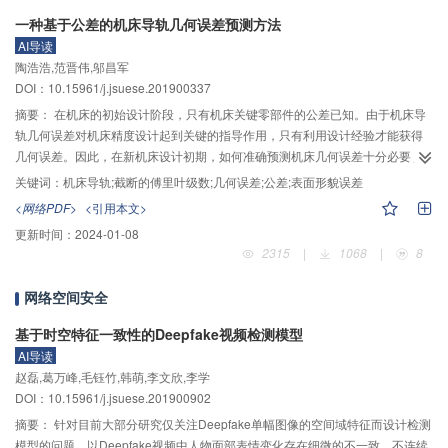
觅食算法的阻尼控制，进行控制模块的设计工作。然后，在MATLAB中编译了
一种基于公差的机床导轨几何误差预测方法
细菌觅食算法主体及其代价函数，在Simulink中搭建控制系统。最后，对整个
AI导读
控制器模块进行联合仿真，仿真结果如下：主机器人的最大位置误差缩小到
陶浩浩,范晋伟,邬昌军
1.53 mm，从机器人的最大力误差缩小到0.038 N。从机器人追踪主机器人的位
DOI：10.15961/j.jsuese.201900337
置误差控制在0.18 mm内，且从机器人可在0.2 s内快速修正主从速度偏差。仿
真结果表明：相比常规PD控制，本文所述控制方法可减少约40%的最大追踪误
摘要：
在机床的初始设计阶段，只有机床关键零部件的公差已知。由于机床导
差，且有效消除了力追踪过程中的过零振荡现象，提高了系统的实时追踪动态
轨几何误差对机床精度设计起到关键的指导作用，只有利用设计经验才能获得
性能。
几何误差。因此，在新机床设计初期，如何准确预测机床几何误差十分必要。
基于机床导轨的各项公差，提出一种预测几何误差的方法。首先，采用截断的
关键词：
机床导轨;截断的傅里叶级数;几何误差;公差;表面形貌误差
傅里叶级数对导轨表面形貌误差进行拟合，建立了机床导轨公差与表面形貌误
<网络PDF>
<引用本文>
差之间的映射关系，以及表面形貌误差与几何误差之间的映射关系，因为表面
更新时间：
2024-01-08
形貌误差在公差和几何误差之间起到桥梁作用，因此建立了基于导轨公差的几
2315
|
1068
|
8
何误差预测模型。接着，对该预测模型进行仿真分析，结果表明，预测的几何
误差中定位误差、y向直线度误差、z向直线度误差、滚摆误差、颠摆误差和偏
网络空间安全
摆误差分别为17.12 μm、56.57 μm、70.71 μm、28.28 μrad、141.42 μrad、
113.14 μrad。最后，利用双频激光干涉仪对导轨几何误差进行测量，同时利用
基于时空特征一致性的Deepfake视频检测模型
傅里叶曲线拟合方法对测量结果进行拟合，拟合结果表明测量的几何误差分别
AI导读
为16.96 μm、59.43 μm、68.63 μm、28.65 μrad、135.40 μrad、111.58
赵磊,葛万峰,毛钰竹,韩萌,李文欣,李学
μrad。对仿真结果和测量结果进行差值比较，发现残差值最大不超过几何误差
DOI：10.15961/j.jsuese.201900902
值的10%，因此，在机床的设计阶段该方法可以有效地预测几何误差并代替几
摘要：
针对目前大部分研究仅关注Deepfake单幅图像的空间域特征而设计检测
何误差的实际测量，为机床设计者提供重要的理论依据。该方法的核心思想可
模型的问题，以Deepfake视频中人物面部表情变化存在细微的不一致、不连续