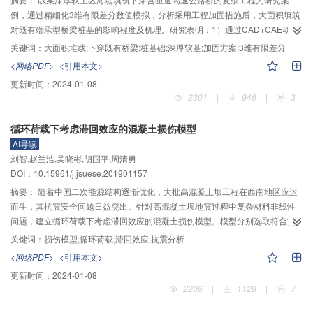
群桩效应系数达到稳定，倾斜桩基在6d时达到稳定，不同桩间距下均是倾角为
例，通过精细化3维有限差分数值模拟，分析采用工程加固措施后，大面积填筑
8°时的倾斜桩基群桩效应系数最大。
对既有端承型桥梁桩基的影响程度及机理。研究表明：1）通过CAD+CAE动态
设计优化，选定了钻孔灌注桩+框架梁+高压旋喷的加固方案，框架结构具有较
关键词：
大面积堆载;下穿既有桥梁;桩基础;深厚软基;加固方案;3维有限差分
好的整体刚度和协同受力特性，高压旋喷在上部软土层形成硬壳，可减小固结
<网络PDF>
<引用本文>
变形量。2）附加荷载在框架梁中充分形成压力拱，可显著降低对桥梁横向的挤
更新时间：
2024-01-08
压，有效控制两侧匝道下桩基的附加水平位移，在沿桥向将大面积堆载转化为
2301
|
946
|
3
灌注桩和框架梁内力，避免桩基产生过大附加弯矩；经计算，工后桩顶水平位
移最大值4.38 mm，基桩最大压应力增量小于0.9 MPa，均能较好地满足控制要
循环荷载下考虑滞回效应的混凝土损伤模型
求。3）钻孔灌注桩+框架梁整体结构的有效性还体现在其可对桥桩产生类似套
AI导读
管的隔离保护，配合分层对称填筑工艺，可降低桥桩–桩周土相对变形，对控制
刘智,赵兰浩,吴晓彬,胡国平,周清勇
基桩轴力增量作用显著。综上可知：精细化数值模拟可有效克服相关行业规范
DOI：10.15961/j.jsuese.201901157
在评价复杂桩–土相互作用时的局限性，为研究工程方案的适用性及效果评价提
供必要的技术支撑。
摘要：
随着中国二次能源结构逐渐优化，大批高混凝土坝工程在西南地区应运
而生，其抗震安全问题日益突出。针对高混凝土坝地震过程中复杂材料非线性
问题，建立循环荷载下考虑滞回效应的混凝土损伤模型。模型分别选取符合混
凝土实际变形特性的拉伸与压缩骨架线以考虑材料拉压异性，骨架线中含有软
关键词：
损伤模型;循环荷载;滞回效应;抗震分析
化段系数以适应试验结果的离散性。采用不依赖于骨架线形状的滞回效应加卸
<网络PDF>
<引用本文>
载特征点表达式，搭建能够反映混凝土循环荷载作用下软化段滞回效应的卸载
更新时间：
2024-01-08
路径与重新加载路径，并建议设立残余应变临界值解决残余塑性应变与卸载应
2206
|
1128
|
7
变比值随应变增长的持续发散问题。模型将复杂多轴问题转化至单轴等效应变
空间中求解，计算参数少，数学表达式简单，并通过对比混凝土循环拉伸荷载