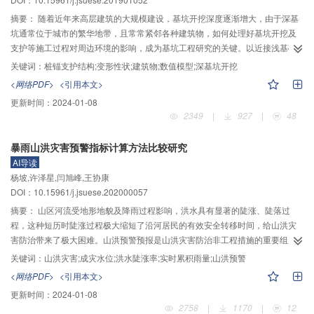
还修改了Peck公式参数取值的具体办法。改进Peck公式的预测结果与模型试验
的横向地表沉降曲线吻合良好。
摘要：
随着近年来高层建筑的大规模建设，基坑开挖深度逐渐增大，由于深基
坑通常位于城市的繁华地带，且常常紧邻各种建筑物，如何处理好基坑开挖及
支护等施工过程对周边环境的影响，成为基坑工程研究的关键。以近接浅基础
建筑物的桩锚支护结构深基坑为工程背景，基于现场实测数据深入分析了桩体
关键词：
桩锚支护结构;变形性状;建筑物;数值模型;深基坑开挖
变形、桩顶位移和建筑物沉降等变化规律，基于Plaxis有限元软件建立数值模
<网络PDF>
<引用本文>
型，经模型计算结果与现场监测数据对比选取合理的土体本构模型，探讨了邻
更新时间：
2024-01-08
近建筑物基础位置和地基附加应力两个关键参数对桩锚支护结构基坑与邻近建
2349
|
927
|
48
筑物本身的影响规律。研究表明：混凝土支撑和冠梁在控制围护桩顶变形的同
时会增大坑角效应的影响范围；对于基坑开挖卸载问题，硬化土模型（HS模
暴雨山洪灾害预警指标计算方法比较研究
型）相对于莫尔库伦模型（MC模型）具有更准确的模拟效果；基坑施工主影响
AI导读
区域约围护结构后方2.5H
（基坑开挖深度），建筑物平均沉降最大值和倾斜度
e
杨坡,许泽星,闫旭峰,王协康
最大值位置分别位于距围护结构约0.6H
和1.1H
处；建筑物平均沉降值δ
最大
e
e
va
DOI：10.15961/j.jsuese.202000057
值位置与地表沉降最大值位置吻合，倾斜度最大值位置约位于地表沉降曲线反
弯点处；针对本文工程，当建筑物基础埋深为2.5 m，基坑围护桩与建筑物中心
摘要：
山区河流受地形地貌及降雨过程影响，洪水具有显著的陡涨、陡落过
距离在7.5～52.5 m范围内变化时，建筑物平均沉降和倾斜度最大值分别约为
程，这种短历时陡涨过程极大缩短了沿河居民的有效安全转移时间，给山洪灾
8.3 mm和0.00025；平均每增高一层建筑物，其沉降值和倾斜度分别增加约0.9
害防治带来了极大困难。山洪预警预报是山洪灾害防治非工程措施的重要组成
–4
mm和0.7×10
，基坑围护结构最大侧移量增加1.4～2.0 mm，其增量随层数增
部分，一般分为水位预警和雨量预警。由于山区洪水历时短且监测站不足，水
关键词：
山洪灾害;成灾水位;洪水陡涨率;实时累积雨量;山洪预警
高而增加。
位预警在国内应用较少，传统流量反推法常以雨洪同频计算预警雨量，预警结
<网络PDF>
<引用本文>
果多出现漏警，不能满足防御山洪灾害的实际需求。为提高暴雨山洪的预警精
更新时间：
2024-01-08
度及预警时长，提出了基于洪水上涨率判定法和实时累积雨量法两种计算预警
2758
|
1170
|
12
指标的方法。以四川省金沙江支流中都河流域“8·16”山洪灾害为例，依据不同预