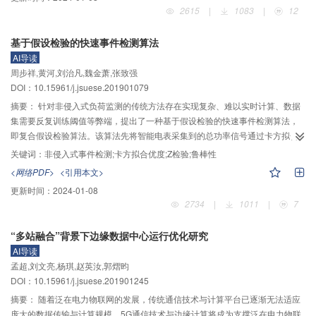
服务费价格和变化趋势进行仿真。仿真结果发现：在算例场景设置条件下，电
2615
|
1083
|
12
动汽车充电服务费的变化曲线呈现V型，前期阶段充电服务费价格逐渐降低至最
低，主要受到政府补贴政策的影响；中间阶段充电服务费缓慢增加，原因是政
基于假设检验的快速事件检测算法
府补贴的不断衰减、充电服务网络进一步完善，新增充电设施增加了建设成
AI导读
本；后期充电服务费变化逐渐稳定，基础设施的建设成本成为影响充电服务费
周步祥,黄河,刘治凡,魏金萧,张致强
最主要的因素，充电量的变化在一定程度上也会影响充电服务费的定价。本文
DOI：10.15961/j.jsuese.201901079
为充电服务定价问题提供了一种具有可操作性的宏观动力学定量分析模型，为
未来充电服务网运营与规划提供了参考。
摘要：
针对非侵入式负荷监测的传统方法存在实现复杂、难以实时计算、数据
集需要反复训练阈值等弊端，提出了一种基于假设检验的快速事件检测算法，
即复合假设检验算法。该算法先将智能电表采集到的总功率信号通过卡方拟合
优度检验找出可能存在事件发生的时间点；然后，对前后两个窗口使用Z检验，
关键词：
非侵入式事件检测;卡方拟合优度;Z检验;鲁棒性
只针对可疑点进行事件检验，进而由测试结果确定是否存在事件的发生，运算
<网络PDF>
<引用本文>
简单迅速。在BLUED数据集上进行了复合假设检验算法与标准卡方拟合优度检
更新时间：
2024-01-08
验方法的事件检测性能仿真对比实验。由实验结果可知：本文算法对不同基负
2734
|
1011
|
7
载的检测结果具有稳定性与鲁棒性；本文算法在精确识别开关事件的同时，还
能保证运算速度快速简洁的特点，提高了事件检测的识别精度，具有一定的应
“多站融合”背景下边缘数据中心运行优化研究
用价值和参考意义。
AI导读
孟超,刘文亮,杨琪,赵英汝,郭熠昀
DOI：10.15961/j.jsuese.201901245
摘要：
随着泛在电力物联网的发展，传统通信技术与计算平台已逐渐无法适应
庞大的数据传输与计算规模，5G通信技术与边缘计算将成为支撑泛在电力物联