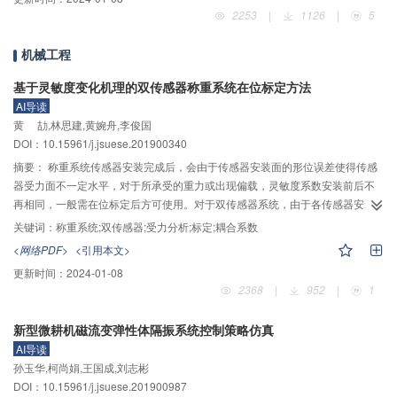
双膜片温度自补偿型光纤光栅土压力传感器，分离沉桩阻力中的土塞阻力，获
2253
|
1126
|
5
得开口管桩贯入过程中内管桩身轴力、桩内侧摩阻力的变化规律。结果表明：
不同桩端形式不仅关系到桩端阻力的发挥，且对桩侧摩阻力亦产生显著影响；
机械工程
随深度的增加，闭口桩桩身轴力不断减小，开口桩距离桩底远的桩身轴力递减
的速率逐渐增大，接近桩顶处轴力基本为0；桩身单位侧摩阻力随深度持续增
基于灵敏度变化机理的双传感器称重系统在位标定方法
加，开口桩外管桩身单位侧摩阻力发挥程度小于闭口桩；在同一深度处，随着
AI导读
贯入深度的增加，桩身单位侧摩阻力不断减小，即侧阻退化现象，且随着贯入
黄 劼,林思建,黄婉舟,李俊国
深度的增加，该位置处桩身单位侧摩阻力减小的越大，这与已有的关于静压沉
DOI：10.15961/j.jsuese.201900340
桩贯入力学特性研究结论一致。研究成果可为黏性土中静压桩施工设计提供一
摘要：
称重系统传感器安装完成后，会由于传感器安装面的形位误差使得传感
定的借鉴与参考。
器受力面不一定水平，对于所承受的重力或出现偏载，灵敏度系数安装前后不
再相同，一般需在位标定后方可使用。对于双传感器系统，由于各传感器安装
情况不同，灵敏度系数不仅安装前后不同，而且彼此也不相同；另一方面，由
关键词：
称重系统;双传感器;受力分析;标定;耦合系数
于标定时加载重心位置有一定随机性，不能保证两传感器的平均受力，因而加
<网络PDF>
<引用本文>
载重量未知。偏载和加载位置随机性相互作用，使得双传感器系统灵敏度系数
更新时间：
2024-01-08
标定变得困难。目前，常用方法是在处理电路上附加电位器等元件，通过改变
2368
|
952
|
1
原信号放大倍数使各路灵敏度相同，然后再加载标准重量完成标定。该方法需
改变原电路，可能带来未知的影响，而且对于集成型的处理电路难以实现。针
新型微耕机磁流变弹性体隔振系统控制策略仿真
对上述问题，建立了传感器受力模型，通过受力分析明确偏载和重心位置变化
AI导读
对灵敏度系数的影响机理；推导了灵敏度标定算法，将双传感器系统灵敏度系
孙玉华,柯尚娟,王国成,刘志彬
数分解为耦合系数和转换系数两部分，标定时用同一标准重物在不同位置加载
DOI：10.15961/j.jsuese.201900987
两次，即可完成在位标定，解决了双传感器系统灵敏度系数的标定问题，保证