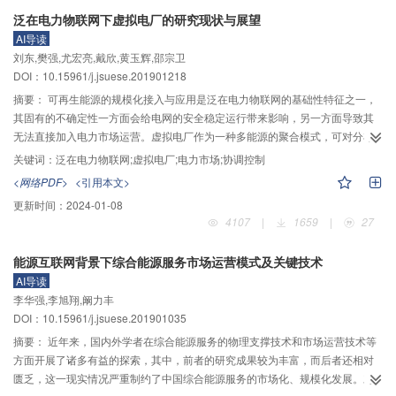
拟合，完成负荷分解。经仿真对比，该方法对所有用电设备运行状态辨识准确
泛在电力物联网下虚拟电厂的研究现状与展望
率达到86%左右，对单个用电设备运行状态辨识准确率达到96%左右，且耗时
AI导读
较短，显著提高了对负荷特性信息的挖掘能力和分解辨识能力。
刘东,樊强,尤宏亮,戴欣,黄玉辉,邵宗卫
DOI：10.15961/j.jsuese.201901218
摘要：
可再生能源的规模化接入与应用是泛在电力物联网的基础性特征之一，
其固有的不确定性一方面会给电网的安全稳定运行带来影响，另一方面导致其
无法直接加入电力市场运营。虚拟电厂作为一种多能源的聚合模式，可对分布
式可再生能源进行协同控制，并以一个集合体的形式参与电力市场，对于实现
关键词：
泛在电力物联网;虚拟电厂;电力市场;协调控制
泛在电力物联网建设内容中提升电网安全经济运行水平以及促进清洁能源消纳
<网络PDF>
<引用本文>
具有重要意义。国内外对虚拟电厂的研究由来已久，欧洲FENIX项目虚拟电厂
更新时间：
2024-01-08
以实现分布式电源可靠并网和电力市场运营为目标，而北美的虚拟电厂主要基
4107
|
1659
|
27
于需求响应计划，所以虚拟电厂聚合了大量可控负荷。在中国，国网冀北电力
公司虚拟电厂示范工程兼顾考虑“源–网–荷–储”的互动，将泛在可调资源聚合为
能源互联网背景下综合能源服务市场运营模式及关键技术
可与电网柔性互动的互联网电厂。在此基础上，首先分析了虚拟电厂在协调控
AI导读
制、优化调度、参与电力市场交易3个方面的研究现状。虚拟电厂的协调控制对
李华强,李旭翔,阚力丰
象主要包括各种分布式电源、储能系统、可控负荷以及电动汽车，协调控制方
DOI：10.15961/j.jsuese.201901035
式主要分为集中式控制和分散式控制。在集中式控制下，虚拟电厂的全部决策
由中央控制单元制定；在分散式控制下，虚拟电厂的决策由各个代理系统取
摘要：
近年来，国内外学者在综合能源服务的物理支撑技术和市场运营技术等
代。虚拟电厂的优化调度是指在满足各机组出力约束和网络约束的前提下，以
方面开展了诸多有益的探索，其中，前者的研究成果较为丰富，而后者还相对
收益最大化、运行成本最小、碳排放最小为目标，对自身内部多个电源的容量
匮乏，这一现实情况严重制约了中国综合能源服务的市场化、规模化发展。对
配置或出力进行优化调度，或者将虚拟电厂作为一个整体参与电网调度。此