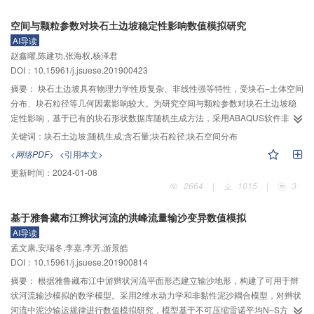
警方法的预警准确性与预警时长，探讨了这两种方法与传统水位流量反推法的
空间与颗粒参数对块石土边坡稳定性影响数值模拟研究
差异。结果表明：传统水位流量反推法的预警精度较低，难以达到预期的预警
AI导读
效果；洪水上涨率判定法的预警精度较高，但该方法的预警时长受洪水涨退特
赵鑫曜,陈建功,张海权,杨泽君
性影响，对延长预警时长有一定影响；采用基于小流域场次洪水与降雨过程变
DOI：10.15961/j.jsuese.201900423
化关系的实时累积雨量法其结果均未出现漏警，且有效延长了预警时长，若以
山洪灾害技术要求的预警时长30 min为准，提出的两种方法延长预警时长基本
摘要：
块石土边坡具有物理力学性质复杂、非线性强等特性，受块石–土体空间
超过30%，满足预警要求。因此，建议在设定累积雨量阈值的基础上，结合洪
分布、块石粒径等几何因素影响较大。为研究空间与颗粒参数对块石土边坡稳
水上涨率进行灾害预警，以便更为有效地提高山洪灾害的预警准确率。
定性影响，基于已有的块石形状数据库随机生成方法，采用ABAQUS软件非线
性分析方法，考虑含石量、最大粒径、空间分布等多种几何因素，建立大量有
关键词：
块石土边坡;随机生成;含石量;块石粒径;块石空间分布
限元模型进行计算分析。结果表明：含石量增大，边坡安全系数上升，且含石
<网络PDF>
<引用本文>
量在50%～60%区间内上升速率最快；含石量增大，同粒径组边坡安全系数标
更新时间：
2024-01-08
准差增大，模型安全系数差异变大。最大粒径增大，块石分布对于边坡安全系
2664
|
1015
|
3
数的影响增大，边坡稳定性先减小后增强，同粒径组边坡安全系数标准差增
大。含石量和最大粒径增大，块石空间分布对于边坡稳定性影响增大。粒径大
基于雅鲁藏布江辫状河流的洪峰流量输沙变异数值模拟
小、块石空间分布对于块石土边坡稳定性影响方式也不同，大粒径块石存在令
AI导读
滑动面向边坡内部发展，而密集小粒径块石大多是令滑面呈折线形，二者皆可
孟文康,安瑞冬,李嘉,李芳,游景皓
增大边坡稳定性。当块石长轴与坡面夹角为90°、135°时，边坡塑性区呈发散分
DOI：10.15961/j.jsuese.201900814
布，滑面更靠内部，稳定性更好；当块石长轴与坡面夹角为0°、45°，则与上述
情况相反。在通常沉积条件下，边坡稳定性随长短轴比增加而降低，滑动面越
摘要：
根据雅鲁藏布江中游辫状河流平面形态建立输沙地形，构建了可用于辫
发平滑，塑性区范围也更加集中。研究结果表明，几何参数不同，边坡稳定性
状河流输沙模拟的数学模型。采用2维水动力学和非黏性泥沙耦合模型，对辫状
差异较大，且具有一定规律性，在实际工程中有一定的参考价值。
河流中泥沙输运规律进行数值模拟研究，模型基于不可压缩雷诺平均N–S方