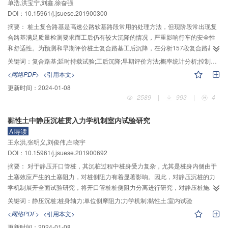
单浩,洪宝宁,刘鑫,徐奋强
4）双内裂纹尖端之间存在屏蔽作用，使扩展呈现明显反对称的裂纹形态；5）
DOI：10.15961/j.jsuese.201900300
基于M积分的K分布及基于应变能密度因子理论裂纹扩展路径与试验规律一致。
结果为3维内裂纹Ⅰ–Ⅱ–Ⅲ型复合断裂及多裂纹相互作用研究提供了物理试验及
摘要：
桩土复合路基是高速公路软基路段常用的处理方法，但现阶段常出现复
数值模拟参考。
合路基满足质量检测要求而工后仍有较大沉降的情况，严重影响行车的安全性
和舒适性。为预测和早期评价桩土复合路基工后沉降，在分析157段复合路基路
段工后沉降情况的基础上，利用理论分析和现场试验，引入弹性垫层和延时持
关键词：
复合路基;延时持载试验;工后沉降;早期评价方法;概率统计分析;控制标准
载的手段改进现行静载试验，获得评价参数残余沉降S
和沉降速率V
；然后，由
r
t
<网络PDF>
<引用本文>
实测数据对比利用概率统计分析方法获得的评价指标，建立一种复合路基工后
更新时间：
2024-01-08
沉降早期检测评价方法。结果表明：在2倍承载力设计值情况下，延时持载试验
2589
|
993
|
4
延时48 h可使90%以上的复合路基完成垫层的桩土应力比调整，达到稳定的承
载形式。延时持载试验的最大残余沉降值小于7.0 mm或大于12.0 mm时，采用
黏性土中静压沉桩贯入力学机制室内试验研究
对数正态分布拟合更好；大于7.0 mm且小于12.0 mm时，采用逆Γ–分布拟合更
AI导读
好。15年工后沉降要求值为100、200和300 mm时，对应的延时持载试验最大
王永洪,张明义,刘俊伟,白晓宇
残余沉降S
分别为4.50、13.30和35.41 mm，对应的V
分别为0.021、
r max
t=48 h
DOI：10.15961/j.jsuese.201900692
0.046和0.055 mm/h，满足的概率分别为47.61%、87.49%、96.93%。现场实
例验证表明，提出的评价指标值与实际情况比较吻合，有利于工程质量的早期
摘要：
对于静压开口管桩，其沉桩过程中桩身受力复杂，尤其是桩身内侧由于
检测评价，及时制定补救措施。该方法不仅可丰富工后沉降预测的方法，且有
土塞效应产生的土塞阻力，对桩侧阻力有着显著影响。因此，对静压沉桩的力
利于将现有复合路基质量检测指标体系从单一的强度检测拓展为强度、沉降检
学机制展开全面试验研究，将开口管桩桩侧阻力分离进行研究，对静压桩施工
测。
和承载力的确定都具有重要意义。针对均质黏性土地层，通过室内模型试验对
关键词：
静压沉桩;桩身轴力;单位侧摩阻力;力学机制;黏性土;室内试验
静压沉桩贯入力学机制进行研究，讨论了桩端形式对于其贯入力学机制的影响
<网络PDF>
<引用本文>
特征。通过研发双壁开口模型管桩，联合使用增敏微型光纤光栅应变传感器和
更新时间：
2024-01-08