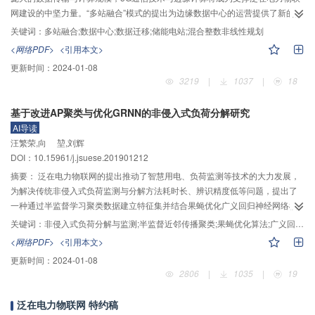
网建设的中坚力量。“多站融合”模式的提出为边缘数据中心的运营提供了新的方
向，多站一体化运行方法有待深入研究。针对边缘数据中心的数据迁移方法及
关键词：
多站融合;数据中心;数据迁移;储能电站;混合整数非线性规划
“多站融合”模式下各功能站协同优化问题，设计了涵盖数据中心、储能电站等功
<网络PDF>
<引用本文>
能站的融合站运行架构，构建了数据中心负荷模型、储能电站数学模型，并基
更新时间：
2024-01-08
于混合整数非线性规划方法，建立了以最小化年总成本为目标的融合站协同优
3219
|
1037
|
18
化与数据迁移调度模型。通过模型的优化求解，确定了最佳数据迁移调度策略
与储能电站最优运行方案。利用案例分别对数据迁移策略与储能电站的作用进
基于改进AP聚类与优化GRNN的非侵入式负荷分解研究
行仿真分析，通过计算，采用数据迁移策略后，典型日运行成本降低了
AI导读
2.38%，年总成本降低了1.36%；发挥储能电站削峰填谷作用后，典型日运行成
汪繁荣,向 堃,刘辉
本进一步降低了8.34%，年总成本进一步降低了4.67%。结果表明：在满足时延
DOI：10.15961/j.jsuese.201901212
约束情况下，将数据负荷按一定策略进行分配，可以实现各边缘数据中心互补
调度，达到降低运行成本的效果；结合分时电价政策，利用储能电站参与日常
摘要：
泛在电力物联网的提出推动了智慧用电、负荷监测等技术的大力发展，
电力调度，可以进一步将峰时负荷转移至谷时，从而显著降低运行成本。
为解决传统非侵入式负荷监测与分解方法耗时长、辨识精度低等问题，提出了
一种通过半监督学习聚类数据建立特征集并结合果蝇优化广义回归神经网络模
型的负荷分解方法。首先，该方法利用输入的设备有功功率和电流数据采取半
关键词：
非侵入式负荷分解与监测;半监督近邻传播聚类;果蝇优化算法;广义回归神经网络
监督学习优化相似矩阵，以近邻传播聚类算法为基础挖掘出用电设备的运行状
<网络PDF>
<引用本文>
态特性及功率信息，再使用数字编码方式将设备运行状态表示为分类标签；然
更新时间：
2024-01-08
后，输入总有功功率、无功功率以及电流的时间序列数据和对应序列的分类标
2806
|
1035
|
19
签矩阵，利用果蝇优化算法的寻优能力求得广义回归神经网络模型的最优
Spread值完成模型优化和训练；随后，输入测试时间序列数据，得到分类矩阵
泛在电力物联网 特约稿
即各设备运行状态，并利用设备运行状态对应的功率信息进行总有功功率重构