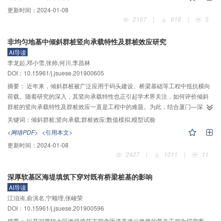
流符合达西定律。2）试验过程中，水流实际平均流速为0.247、0.431、0.661
更新时间：
2024-01-08
mm/s时，取样口处溶质峰值浓度分别为5.14、5.50、5.78 g/L，溶质初始到达
2107
|
918
|
5
和峰值到达时间均减少，其中初始到达时间分别为4640、2640、1560 s，峰值
到达时间分别为5480、3360、2040 s。3）3种水流实际流速条件下，溶质运
非均匀地基中倾斜群桩竖向承载特性及群桩效应研究
#
#
移过程中SP响应呈现出相似特征，沿水流方向从1
到6
测量电极处峰值SP绝对
AI导读
值逐渐减小，且峰值前SP响应曲线陡峭程度逐渐降低；此外，溶质弥散前锋与
李龙起,邓小雪,张帅,何川,李昌林
溶质弥散峰值浓度点随水流动均呈匀速运移状态，其中溶质弥散前锋相应的平
DOI：10.15961/j.jsuese.201900605
均流速分别为0.214、0.396、0.685 mm/s，溶质弥散峰值相应的平均流速为
0.189、0.347、0.571 mm/s。4）基于峰值SP计算的水流实际平均流速与采用
摘要：
近年来，倾斜群桩被广泛应用于码头建设、桥梁基础等工程中抵抗横向
溶质峰值浓度计算结果基本一致，但基于峰值SP计算结果更接近实际平均流速
荷载。随着研究的深入，其竖向承载特性也正引起学术界关注，如何评价倾斜
（流量计算结果），准确度提高1.5%；随着流速不断增加，采用峰值SP计算的
群桩的竖向承载特性及群桩效应一直是工程中的难题。为此，结合厦门—深圳
宏观平均流速误差降低9.9%。5）试验发现，与峰值SP值相比，采用初始SP值
客运专线韩江特大桥桩基选型项目，就倾角为0°～12°周边倾斜的群桩基础分别
关键词：
倾斜群桩;竖向承载;群桩效应;数值模拟;模型试验
计算的充填裂隙水流宏观平均流速更接近由流量数据计算的水流宏观平均流
建立5种桩间距分析模型，对其承载特性及群桩效应进行模拟试验和有限元分
<网络PDF>
<引用本文>
速。
析。结果表明：就不同桩距的群桩基础竖向承载特性而言，群桩的最合理倾角
更新时间：
2024-01-08
为8°左右；竖直桩基的荷载–沉降曲线呈缓变型，倾斜桩基呈陡降型；沉降量在
2427
|
1011
|
11
桩间距达到4d（d为室内模型试验基桩的直径）时骤然减小，且竖直桩基骤减值
大于倾斜桩基；倾斜桩基地基土变形场的影响范围大于竖直桩基，随着荷载及
深厚软基区海堤填筑下穿对既有桥梁桩基的影响
桩间距的增大，桩间土竖向变形显著减小，桩间土夹持作用减弱，桩侧上部侧
AI导读
摩阻力在应力作用下逐渐增大；竖直群桩轴力为角桩＞边桩＞中桩，倾斜群桩
江洎洧,俞演名,宁顺理,张峻荣
轴力为中桩＞角桩＞边桩，轴力变化速率随桩间距的增大而增大；各基桩桩顶
DOI：10.15961/j.jsuese.201900596
荷载分担随着群桩倾角及桩间距的增加趋于均匀；倾斜、竖直群桩群桩效应系
数在桩间距为4d之前增长较快，在4d之后增长变缓慢；竖直桩基桩间距在5d时
摘要：
以某深厚软土区海堤填筑下穿含匝道高速公路桥的复杂工程为研究案