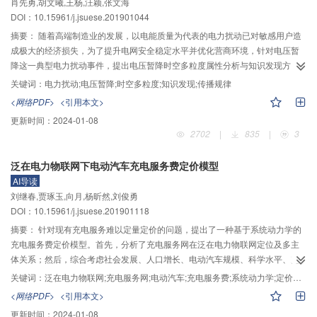
肖先勇,胡文曦,王杨,汪颖,张文海
DOI：10.15961/j.jsuese.201901044
摘要：
随着高端制造业的发展，以电能质量为代表的电力扰动已对敏感用户造
成极大的经济损失，为了提升电网安全稳定水平并优化营商环境，针对电压暂
降这一典型电力扰动事件，提出电压暂降时空多粒度属性分析与知识发现方
法。由于传统电力扰动分析方法依赖机理分析与精确建模，难以处理包含多不
关键词：
电力扰动;电压暂降;时空多粒度;知识发现;传播规律
确定因素的复杂问题，从复杂问题认知规律的角度出发，提出“数据—特征—指
<网络PDF>
<引用本文>
标—信息—知识”所构成的递进认知架构，作为解决复杂问题的一般思路。在此
更新时间：
2024-01-08
基础上，通过电压暂降时空多粒度属性分析对不同时空尺度下的暂降相关属性
2702
|
835
|
3
进行拓展，克服了传统方法仅从单一粒度分析问题造成暂降信息缺失的问题。
由于不同时空粒度下的暂降属性变化反映了其他不确定性因素对电压暂降的影
泛在电力物联网下电动汽车充电服务费定价模型
响，通过粒度约简挖掘监测数据背后蕴藏的电压暂降影响程度与电网结构属性
AI导读
之间的关联关系，推导发现电压暂降传播规律。通过仿真和实测数据对本文方
刘继春,贾琢玉,向月,杨昕然,刘俊勇
法的有效性和可靠性进行了验证，本文方法可适用于包含多不确定因素的复杂
DOI：10.15961/j.jsuese.201901118
问题，有助于突破电力扰动相关的诸多技术瓶颈。
摘要：
针对现有充电服务难以定量定价的问题，提出了一种基于系统动力学的
充电服务费定价模型。首先，分析了充电服务网在泛在电力物联网定位及多主
体关系；然后，综合考虑社会发展、人口增长、电动汽车规模、科学水平、充
电桩数量、建设成本等多维因素，量化多维因素之间的因果关系，由此建立充
关键词：
泛在电力物联网;充电服务网;电动汽车;充电服务费;系统动力学;定价模型
电服务费定价的系统动力学模型，得到充电服务费价格未来的变化趋势，并分
<网络PDF>
<引用本文>
析不同因素对充电服务费价格的影响。根据设置的参数值和不同场景，对充电
更新时间：
2024-01-08