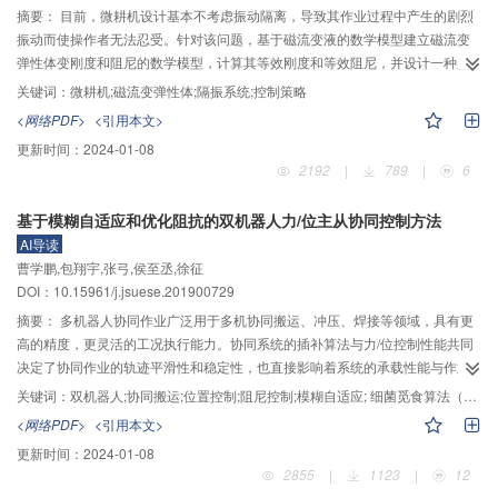
偏载情况下系统的测量精度。经实验验证，该方法不改变原测量电路和机械结
摘要：
目前，微耕机设计基本不考虑振动隔离，导致其作业过程中产生的剧烈
构，标定后系统误差小于0.03%。
振动而使操作者无法忍受。针对该问题，基于磁流变液的数学模型建立磁流变
弹性体变刚度和阻尼的数学模型，计算其等效刚度和等效阻尼，并设计一种新
型磁流变弹性体隔振器结构，进而建立隔振系统的数学模型，研究刚度和阻尼
关键词：
微耕机;磁流变弹性体;隔振系统;控制策略
对系统稳定性的影响。根据磁流变弹性体的性质，建立变刚度和阻尼的控制策
<网络PDF>
<引用本文>
略，搭建Simulink仿真模型，采用PID控制、开关控制和未加控制进行仿真分
更新时间：
2024-01-08
析，通过仿真结果检验控制效果。结果表明：阶跃输入时，PID控制系统的位移
2192
|
789
|
6
和速度响应能够迅速趋于稳定，开关控制的最大位移幅值是PID控制的2倍，最
大速度幅值是PID控制的8倍左右；未加控制的位移和速度响应趋于稳定的时间
基于模糊自适应和优化阻抗的双机器人力/位主从协同控制方法
最长，幅值也最大；多频正弦输入时，未加控制的位移幅值是开关控制的5倍
AI导读
多，是PID控制系统的10倍左右，速度幅值是开关控制的7倍左右，而开关控制
曹学鹏,包翔宇,张弓,侯至丞,徐征
的速度幅值略大于PID控制的速度幅值；随机输入时，开关控制的位移幅值整体
DOI：10.15961/j.jsuese.201900729
上小于未加控制，PID控制的位移幅值整体小于开关控制，且其位移曲线最平
滑，速度曲线PID控制波动最小，开关控制次之，未加控制波动最大；混合输入
摘要：
多机器人协同作业广泛用于多机协同搬运、冲压、焊接等领域，具有更
时，未加控制的位移和速度幅值分别是开关控制的4倍和7倍左右，开关控制的
高的精度，更灵活的工况执行能力。协同系统的插补算法与力/位控制性能共同
位移和速度幅值是PID控制的2倍左右，PID控制的位移和速度波动最小。综上
决定了协同作业的轨迹平滑性和稳定性，也直接影响着系统的承载性能与作业
所述：PID控制策略简单，控制效果最好，为后续工作的控制器开发和实验验证
质量。作者针对双机器人协同搬运过程中的力/位控制技术展开了研究。首先，
关键词：
双机器人;协同搬运;位置控制;阻尼控制;模糊自适应; 细菌觅食算法（BFA）
奠定了理论基础。
分析了双机器人协同搬运工况的夹持特征和受力状态，建立了协同搬运系统的
<网络PDF>
<引用本文>
理想数学模型。接着，依据主从机器人2阶阻尼系统的数学模型，采用双机器人
更新时间：
2024-01-08
主从协同控制模式，分别设计力/位控制策略；提出主机器人采用基于理想位置
2855
|
1123
|
12
的优化模糊自整定位置控制，从机器人采用基于主机器人位置偏差的优化细菌