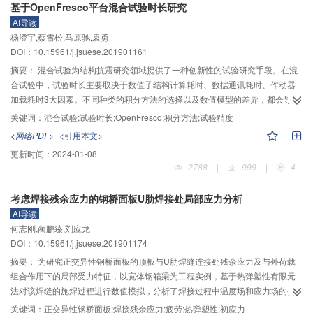
基于OpenFresco平台混合试验时长研究
试验和Koyna重力坝的震害模拟验证了模型在非线性问题求解上的正确性与高
AI导读
效性。研究为高混凝土坝的抗震分析及安全评价提供理论支撑。
杨澄宇,蔡雪松,马原驰,袁勇
DOI：10.15961/j.jsuese.201901161
摘要：
混合试验为结构抗震研究领域提供了一种创新性的试验研究手段。在混
合试验中，试验时长主要取决于数值子结构计算耗时、数据通讯耗时、作动器
加载耗时3大因素。不同种类的积分方法的选择以及数值模型的差异，都会导致
试验耗时不同，甚至影响混合试验的加载精度。OpenFresco是当前较为通用的
关键词：
混合试验;试验时长;OpenFresco;积分方法;试验精度
一种实现混合试验的平台，但基于OpenFresco平台的以混合试验时长为重点的
<网络PDF>
<引用本文>
研究尚不充分。以单层单跨框架模型为分析对象，取钢柱构件为试验子结构，
更新时间：
2024-01-08
根据时长试验结果系统研究影响混合试验时长的因素。对试验数据进行分析可
2788
|
999
|
4
知，积分方法、模型复杂程度、加载步长是影响混合试验时长的主要因素。根
据不同积分方法、模型复杂程度、加载时长等工况进行试验，得到试验时长与
考虑焊接残余应力的钢桥面板U肋焊接处局部应力分析
试验精度的关系。结果表明：基于OpenFresco平台的混合试验，宜采取显式积
AI导读
分方法或者固定迭代次数Newmark方法，数值模型应进行适当简化以提高试验
何志刚,蔺鹏臻,刘应龙
精度。
DOI：10.15961/j.jsuese.201901174
摘要：
为研究正交异性钢桥面板的顶板与U肋焊缝连接处残余应力及与外荷载
组合作用下的局部受力特征，以宽体钢箱梁为工程实例，基于热弹塑性有限元
法对该焊缝的施焊过程进行数值模拟，分析了焊接过程中温度场和应力场的变
化；以初应力的方式实现了焊接残余应力与外荷载作用的组合。结果表明：面
关键词：
正交异性钢桥面板;焊接残余应力;疲劳;热弹塑性;初应力