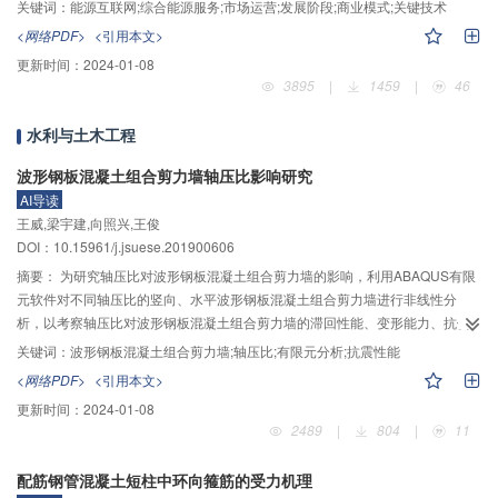
此，本文关注于能源互联网与综合能源服务的发展协同性，分析了能源互联网
关键词：
能源互联网;综合能源服务;市场运营;发展阶段;商业模式;关键技术
外，虚拟电厂利用其先进的通信技术在参与电力市场交易时能够快速响应市场
在市场组织形式、服务商业模式和数据业务化3个方面对综合能源服务规模化发
<网络PDF>
<引用本文>
电价变化、负荷需求变化，对促进电力市场自由化、增加市场灵活度、引导用
展的促进作用，进而研究、探讨了综合能源服务的市场运营模式及配套技术。
更新时间：
2024-01-08
户调峰调频等方面起到重要的作用。其次，详细阐述了泛在电力物联网下虚拟
一是，基于市场成熟度和信息透明度的变化趋势，将中国综合能源服务市场的
3895
|
1459
|
46
电厂的关键技术，包括“边缘–云”计算架构、区块链技术和大数据技术。“边缘–
发展划分为无组织的分散竞争阶段、局部平台化的信息汇聚阶段和全域生态化
云”计算架构，一方面，通过云主站对虚拟电厂内部参与需求响应的负荷进行选
的产业生态阶段，并针对不同市场阶段构建了以能源服务商、信息运营商和综
水利与土木工程
择；另一方面，通过边缘计算感知用户用电行为，使得虚拟电厂在制定投标策
合能源服务平台为参与主体的市场组织形式。二是，从上述3类市场参与主体的
略时能够更加精准。区块链技术去中心化和透明化的特点与虚拟电厂在地域上
价值闭环和运营流程入手，分别构建了以满足用户多元用能需求、积极链接供
波形钢板混凝土组合剪力墙轴压比影响研究
的分散性和调度过程中的协调控制有一定的相似之处，同时区块链技术也可保
需双方撮合交易达成、引导各主体市场行为为核心的商业模式，并分析了各市
AI导读
证虚拟电厂参与电力市场交易时的公平性和信息安全。大数据技术一方面可用
场主体在不同市场阶段下的运营特性及经营核心。三是，探讨了综合能源服务
王威,梁宇建,向照兴,王俊
于对各分布式电源的出力进行更为精确的预测；另一方面也可用于处理虚拟电
市场运营所涉及4类关键技术的建模原理及技术框架：1）提出基于智慧终端、
DOI：10.15961/j.jsuese.201900606
厂内部的各种信息，提高各单元数据交换与处理的速度与精度。最后，对泛在
采集设备等数据来源，依托大数据、云计算、物联网等技术方法，考虑用户用
摘要：
为研究轴压比对波形钢板混凝土组合剪力墙的影响，利用ABAQUS有限
电力物联网下虚拟电厂的研究进行了展望。考虑了全成本节点电价下虚拟电厂
能行为特征、用能需求特征及服务潜力等维度，构建用户多层级画像技术，以
元软件对不同轴压比的竖向、水平波形钢板混凝土组合剪力墙进行非线性分
的模型与优化调度方法以及虚拟电厂的信息物理安全问题与对策。
实现用户多维度用能需求和用能意愿的数据化、标签化、可视化；2）提出基于
析，以考察轴压比对波形钢板混凝土组合剪力墙的滞回性能、变形能力、抗侧
模糊综合评价、数据包络分析、综合集成赋权等技术方法，通过建立涵盖企业
承载力、抗侧刚度及耗能能力的影响，并对其分析结果进行了试验验证。有限
实力、服务能力和服务产品3方面的评价指标体系，构建能源服务商综合画像技
关键词：
波形钢板混凝土组合剪力墙;轴压比;有限元分析;抗震性能
元分析结果表明：当轴压比在0.15～0.45范围内且逐步增大时，竖向波形钢板
术，以实现对综合能源服务商的客观综合评价；3）提出以分析、预测各类服务
<网络PDF>
<引用本文>
混凝土组合剪力墙的承载能力和耗能能力随之增强，其延性和变形能力反之减
产品及服务市场未来供需趋势、影响因素和变化规律为主要目的的市场精准画
更新时间：
2024-01-08
弱；当轴压比超过0.6时，剪力墙的抗震性能表现较差。当轴压比在0.15～0.30
像技术，并针对各类型市场主体的职能特点，分别探讨了适用于能源服务商和
2489
|
804
|
11
范围内且逐步增大时，水平波形钢板混凝土组合剪力墙的承载能力随之增强，
信息运营商的市场短期潜力评估方法、适用于综合能源服务平台的中长期市场
其延性和变形能力反之减弱，但对耗能能力影响不显著；当轴压比超过0.30
趋势分析方法的构建思路；4）针对综合能源服务市场的阶段性发展路径，提出
配筋钢管混凝土短柱中环向箍筋的受力机理
时，剪力墙的抗震性能表现较差；当轴压比超过0.6时，其极限状态下的位移角
基于简单加权、和谐性分析、逼近理想解排序等多准则决策方法，构建面向市