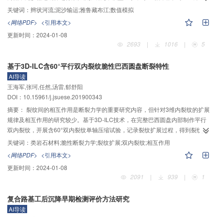
程，包括连续方程、动量方程、河床面变形方程、全沙输沙方程。模型通过全
关键词：
辫状河流;泥沙输运;雅鲁藏布江;数值模拟
沙输移理论计算悬移质和推移质输沙率。结果表明：当模拟洪峰流量时，辫状
<网络PDF>
<引用本文>
河流出口含沙过程和悬移质输沙过程峰值滞后于入流过程，形成相位差，泥沙
更新时间：
2024-01-08
粒径越小，相位差越小，中值粒径为0.01和0.02 mm泥沙相位差接近0，出口悬
2693
|
1016
|
5
移质输沙率产生的相位差小于含沙量；中值粒径为0.30、0.20和0.10 mm泥沙
在辫状河流中的淤积量超过50%。在计算泥沙输移的同时，考虑泥沙的启动、
基于3D-ILC含60°平行双内裂纹脆性巴西圆盘断裂特性
沉降淤积作用导致的地形更新，进而求解挟沙水流在辫状河流中运动时对地形
AI导读
变化的影响，为天然辫状河流的研究预测建立一定的数值模拟基础。
王海军,张珂,任然,汤雷,郁舒阳
DOI：10.15961/j.jsuese.201900343
摘要：
裂纹间的相互作用是断裂力学的重要研究内容，但针对3维内裂纹的扩展
规律及相互作用的研究较少。基于3D-ILC技术，在完整巴西圆盘内部制作平行
双内裂纹，开展含60°双内裂纹单轴压缩试验，记录裂纹扩展过程，得到裂纹起
裂及破坏荷载，分析双内裂纹相互作用下的应力双折射规律、裂纹扩展形态及
关键词：
类岩石材料;脆性断裂力学;裂纹扩展;双内裂纹;相互作用
断口特征。基于M积分及应变能密度因子理论进行数值模拟，揭示K
、K
、K
Ⅰ
Ⅱ
<网络PDF>
<引用本文>
的分布规律，实现双内裂纹扩展路径及平行裂纹相互作用模拟，并与试验进行
Ⅲ
更新时间：
2024-01-08
对比。结果表明：1）基于3D-ILC的平行双内裂纹扩展破坏试验规律显著，证明
2091
|
939
|
1
了该技术在多内裂纹相互作用试验研究中的适用性；2）试样裂纹形态主要有上
翼裂纹、下翼裂纹、竖直裂纹及贯穿型裂纹，翼裂纹断口光滑区为Ⅰ–Ⅱ型复合
复合路基工后沉降早期检测评价方法研究
裂纹，裂纹侧面为Ⅰ–Ⅱ–Ⅲ型复合裂纹，呈现矛状断口；3）含60°双内裂纹试
AI导读
样破坏荷载为完整试样的17.73%，内裂纹扩展速度与加载力为非线性关系；