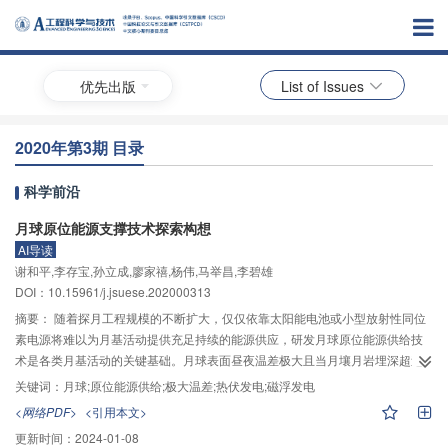
优先出版
List of Issues
2020年第3期 目录
科学前沿
月球原位能源支撑技术探索构想
AI导读
谢和平,李存宝,孙立成,廖家禧,杨伟,马举昌,李碧雄
DOI：10.15961/j.jsuese.202000313
摘要：
随着探月工程规模的不断扩大，仅仅依靠太阳能电池或小型放射性同位
素电源将难以为月基活动提供充足持续的能源供应，研发月球原位能源供给技
术是各类月基活动的关键基础。月球表面昼夜温差极大且当月壤月岩埋深超过1
m时，月壤月岩层的温度基本恒定。本文基于月壤和月岩恒温层与月球表面存在
关键词：
月球;原位能源供给;极大温差;热伏发电;磁浮发电
巨大温差的特性，提出了利用该温差进行发电的月基原位能源支撑技术构想，
<网络PDF>
<引用本文>
设计了月球温差热电材料热伏发电技术和月球温差磁悬浮发电技术及实施构
更新时间：
2024-01-08
想。月球温差热电材料热伏发电系统直接利用热电材料实现昼夜连续工作的热