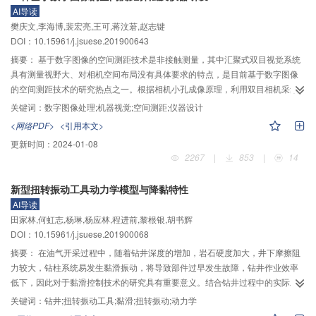
有解，数值解收敛的范围内，解析计算和数值计算的结果规律一致，解析式能
AI导读
解释数值模拟得到空化区分布、压力分布以及油膜承载力的变化趋势，所获得
樊庆文,李海博,裴宏亮,王可,蒋汶莙,赵志键
的在最大油膜承载力时的微孔几何尺寸也与模拟计算一致，油膜承载力的解析
DOI：10.15961/j.jsuese.201900643
解和数值解最大相差10%。
摘要：
基于数字图像的空间测距技术是非接触测量，其中汇聚式双目视觉系统
具有测量视野大、对相机空间布局没有具体要求的特点，是目前基于数字图像
的空间测距技术的研究热点之一。根据相机小孔成像原理，利用双目相机采集
被测物在空间坐标系的平面图像信息（像素坐标），标定相机内外部参数以及
关键词：
数字图像处理;机器视觉;空间测距;仪器设计
相机外部参数旋转矩阵，平移向量，确定像素坐标系、图像坐标系、相机坐标
<网络PDF>
<引用本文>
系和世界坐标系之间的关系，构建测量对象平面图像像素坐标与世界坐标系中
更新时间：
2024-01-08
的坐标值之间的关系，建立基于数字图像的空间测距数学模型，通过平面图像
2267
|
853
|
14
上的像素坐标计算被测物两点之间的空间距离。按照便携式、低功耗、兼容性
的原则，以RK3288为核心处理器，选用IMX–179作为图像传感器，基于Linux
新型扭转振动工具动力学模型与降黏特性
系统，研制基于数字图像的空间测距仪器，设计仪器的图像采集、数据传输、
AI导读
数据交换、数据处理模块，具有实时性好、测量效率高、系统结构简单、成本
田家林,何虹志,杨琳,杨应林,程进前,黎根银,胡书辉
低等优点。实验证明，基于数字图像的空间测距仪器对10 cm的空间距离，在被
DOI：10.15961/j.jsuese.201900068
测物位于相机前50～100 cm处的测量误差小于1% 。基于该算法的测量仪器在
机器人视觉、非接触工程测量、智能制造等领域具有广泛的使用价值。
摘要：
在油气开采过程中，随着钻井深度的增加，岩石硬度加大，井下摩擦阻
力较大，钻柱系统易发生黏滑振动，将导致部件过早发生故障，钻井作业效率
低下，因此对于黏滑控制技术的研究具有重要意义。结合钻井过程中的实际工
况，提出了一种新型扭转振动工具，建立了基于该工具的钻柱系统扭转振动模
关键词：
钻井;扭转振动工具;黏滑;扭转振动;动力学
型以及非线性动力学模型，分别进行了算例分析与实验测试以研究工具的降黏