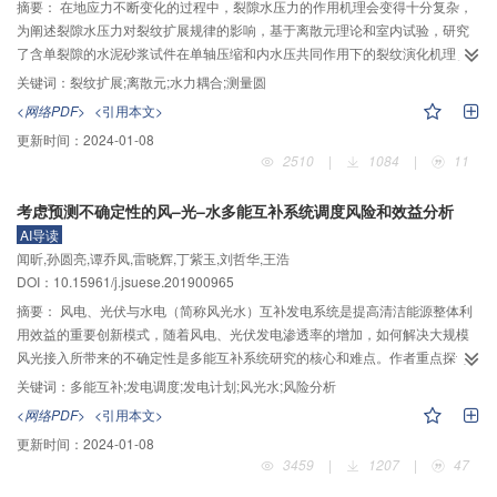
文的圆不锈钢管混凝土承载力模型、Xiao模型和Teng模型与试验结果较接近，
摘要：
在地应力不断变化的过程中，裂隙水压力的作用机理会变得十分复杂，
但采用本文模型计算结果标准差更小，得出的圆不锈钢管混凝土短柱承载力较
为阐述裂隙水压力对裂纹扩展规律的影响，基于离散元理论和室内试验，研究
Xiao模型和Teng模型稍微偏大。
了含单裂隙的水泥砂浆试件在单轴压缩和内水压共同作用下的裂纹演化机理。
结合岩石颗粒低渗透性的特点，修正了流体与颗粒之间相互作用的计算法则，
关键词：
裂纹扩展;离散元;水力耦合;测量圆
并改进了流体域参数的计算方法，提出了一种更加适用于脆性岩石的流固耦合
<网络PDF>
<引用本文>
模型。研究结果表明：当裂隙倾角为450，内水压为1 MPa时，翼裂纹在初始萌
更新时间：
2024-01-08
生阶段时会沿着最大应力降方向扩展，其扩展方向基本与裂隙平面垂直，并在
2510
|
1084
|
11
扩展的过程中使裂纹尖端附近的拉应力消散。试样轴向应力达到峰值后，次生
裂纹大量萌生，微裂纹数目随轴向应变增加呈指数关系增长，同时预制裂隙尖
考虑预测不确定性的风–光–水多能互补系统调度风险和效益分析
端的压应力场得到释放。与传统水压致裂机理不同，水压力并不会沿着萌生的
AI导读
新裂纹一直扩散，在恒定内水压作用下，由于裂隙尖端一直存在部分压应力
闻昕,孙圆亮,谭乔凤,雷晓辉,丁紫玉,刘哲华,王浩
场，水压力只会沿着翼裂纹扩散，并没有扩散到已经贯通的次生裂纹中。在轴
DOI：10.15961/j.jsuese.201900965
向应力不断变化的情况下，颗粒之间的孔径处于动态变化之中，反过来对水压
力的变化规律产生影响，从而形成了3种不同类型的水压变化规律，类型Ⅰ：水
摘要：
风电、光伏与水电（简称风光水）互补发电系统是提高清洁能源整体利
压力随轴向应变增加至峰值后迅速下降，但下降幅度不大，之后水压会随轴向
用效益的重要创新模式，随着风电、光伏发电渗透率的增加，如何解决大规模
应变增加而上升；类型Ⅱ：水压力随轴向应变增加一直增加；类型Ⅲ：水压力
风光接入所带来的不确定性是多能互补系统研究的核心和难点。作者重点探讨
随轴向应变增加至峰值后迅速跌落至0 MPa，水压力最终消散。
日前风光出力预测的不确定性对于多能互补系统风险和效益的综合影响。首
关键词：
多能互补;发电调度;发电计划;风光水;风险分析
先，从可靠性、稳定性和经济性3个方面提出风光水多能互补系统调度运行风险
<网络PDF>
<引用本文>
和效益评价体系；建立多能互补系统短期优化调度模型，在日前风光出力预测
更新时间：
2024-01-08
结果基础上，编制系统日前发电计划；根据风光实际出力情况，滚动更新和模
3459
|
1207
|
47
拟水电站实际调度过程。最后，对比分析各电站计划和实际调度运行情况，评
价日前风光出力预测不确定性对于多能互补系统风险与效益的综合影响。以接