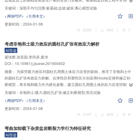
边坡加固方式，因此，边坡深部不均匀沉降条件下的桩基础破坏特性亟待研
关键词：
深部不均匀沉降;桩基础;边坡;破坏;离心模型试验
究。作者采用液压系统模拟深部不均匀沉降条件，进行不同范围的深部不均匀
<网络PDF>
<引用本文>
沉降条件下桩基础破坏特性的离心模型试验，探究不均匀沉降范围对桩基础变
更新时间：
2024-01-08
形破坏特性的影响机制，以及深部不均匀沉降条件下桩基础的破坏机理。研究
2295
|
943
|
7
结果表明：1）深部不均匀沉降条件下，桩基础所在土坡产生了3条主要的滑裂
面，其中深部不均匀沉降区域附近的滑裂面是明显的滑动破坏，基础附近的滑
考虑非饱和土吸力效应的圆柱孔扩张有效应力解析
裂面以张拉破坏为主；2）深部不均匀沉降首先导致了土体内部发生由下至上的
AI导读
滑动破坏，进而使桩基础发生了失稳，最终导致基础附近发生由上至下的破
翟张辉,张亚国,李同录,黄沛
坏；3）深部不均匀沉降范围通过影响上部土体的变形局部化的时空分布情况改
DOI：10.15961/j.jsuese.201900402
变了土坡滑裂面的位置与形状；4）深部不均匀沉降条件对土坡的影响存在一定
的范围，影响区边界均呈绕桩分布。
摘要：
为探究吸力效应对圆柱孔周围土体应力应变的影响，推导了非饱和土中
的圆柱孔扩张有效应力析解。在弹性区和塑性区分别采用Hooke定律和修正剑
桥模型，将非饱和吸力作为硬化参数，建立圆柱孔周围土体的应力应变控制方
程。通过引入辅助变量，将欧拉坐标系下的平衡微分方程转至拉格朗日坐标
关键词：
非饱和土;吸力;圆柱孔扩张;修正剑桥模型;旁压试验
系，非饱和圆柱孔扩张问题转换为以弹塑性边界为边值条件求解1阶常微分方程
<网络PDF>
<引用本文>
组的问题。以弹塑性边界上的应力和初始比体积作为初值，对非饱和土中圆柱
更新时间：
2024-01-08
孔扩张问题进行分析。结果表明：受扩孔压力作用，圆柱孔周围土体将从弹性
2167
|
839
|
6
状态进入塑性屈服状态，土体初始吸力的变化对塑性区应力状态影响显著。随
着初始吸力的增加，圆柱孔周围相同位置处的土体各应力分量增大，极限扩孔
弯曲加卸载下杂质盐岩断裂力学行为特征研究
压力也随之增大。对于初始孔隙比较大的疏松土体，吸力增大使得圆孔周围塑
AI导读
性区范围缩小；塑性区土体比体积沿径向呈单调减小，吸力越大，比体积减小