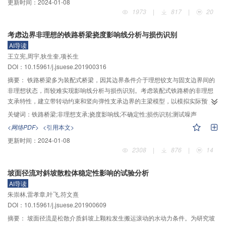
更新时间：
2024-01-08
高。基于灰岩单轴循环加载过程中Felicity效应比值FR的变化规律，提出一种不
1973
|
817
|
20
依赖应变测量的裂缝损伤应力识别方法，并对3组灰岩岩芯进行识别，其结果为
0.70
${\sigma _{\rm{c}}} $
～0.75
${\sigma _{\rm{c}}} $
，与已有的应力−应变曲
考虑边界非理想的铁路桥梁挠度影响线分析与损伤识别
线法识别结果0.73
${\sigma _{\rm{c}}} $
对比，验证了该方法的可靠性。Felicity
AI导读
效应识别法保证了求解结果的客观性，其识别范围可由循环加载间的应力增量
王立宪,周宇,狄生奎,项长生
大小决定。利用基于声发射能量值表征的损伤变量，对灰岩的损伤演化过程进
DOI：10.15961/j.jsuese.201900316
行了定量评价，结果表明：在损伤稳定演化区间内，28.3％的应力范围损伤累
积了17.4％；而在裂缝损伤应力之后的损伤加剧演化区间内，26.1％的应力范
摘要：
铁路桥梁多为装配式桥梁，因其边界条件介于理想铰支与固支边界间的
围内损伤累积了80％。研究成果可为深入认识工程领域中岩石的损伤演化机制
非理想状态，而较难实现影响线分析与损伤识别。考虑装配式铁路桥的非理想
提供技术支持。
支承特性，建立带转动约束和竖向弹性支承边界的主梁模型，以模拟实际预制
装配式铁路桥梁主梁，并引入基于对数正态分布模型的主梁截面初始不确定性
关键词：
铁路桥梁;非理想支承;挠度影响线;不确定性;损伤识别;测试噪声
参数。通过力法原理推导了该主梁挠度影响线的解析表达式，进而提出考虑边
<网络PDF>
<引用本文>
界非理想的铁路梁损伤识别方法。采用实测某装配式3跨连续组合梁桥挠度影响
更新时间：
2024-01-08
线，评价该桥的承载能力，同时对所提方法进行验证，并研究了挠度影响线测
2308
|
876
|
14
点位置、局部损伤位置与程度、测试噪声对主梁挠度影响线的影响。结果表
明：基于所提出的影响线指标可以定位、定量边界非理想的装配式铁路连续梁
坡面径流对斜坡散粒体稳定性影响的试验分析
桥某跨及其临跨的局部损伤，且更易于识别主梁跨中与纵梁结构损伤，指标抗
AI导读
噪性良好；实测影响线可用于评价装配式连续梁桥中支座连续性的强弱，为实
朱崇林,雷孝章,叶飞,符文熹
际铁路桥梁的挠度影响线分析与损伤识别提供理论借鉴。
DOI：10.15961/j.jsuese.201900609
摘要：
坡面径流是松散介质斜坡上颗粒发生搬运滚动的水动力条件。为研究坡