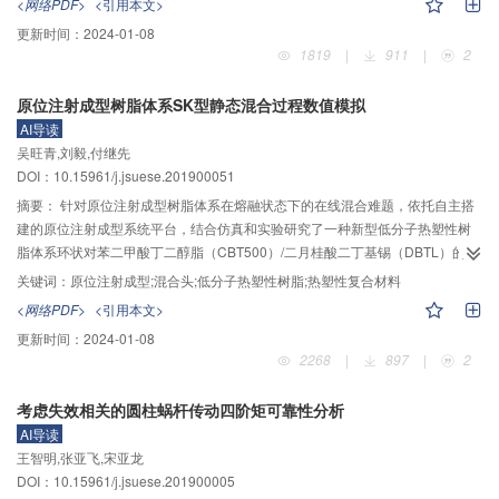
<网络PDF>
<引用本文>
效果。算例分析时采用控制变量法，首先在给定转盘转速、钻压的情况下，对
更新时间：
2024-01-08
比分析了有或无工具时的钻柱系统各部件角速度，然后在相同钻压、不同转盘
1819
|
911
|
2
转速和相同转盘转速、不同钻压的情况下，分别对钻柱系统中有或无工具时的
钻头角速度进行了求解；在实验过程中，对同一口井进行了有或无工具的测
原位注射成型树脂体系SK型静态混合过程数值模拟
试，并结合未使用该工具的相邻井对照数据，分析了该工具的降黏效果。研究
AI导读
结果表明：在相同工况条件下，使用该扭转振动工具，可明显消除或抑制黏滑
吴旺青,刘毅,付继先
振动，同时，适当增大转盘转速，适当降低钻压可在一定程度上抑制钻柱的黏
DOI：10.15961/j.jsuese.201900051
滑振动；在误差允许范围内，理论计算结果与测试结果相符合，验证了理论模
型、求解方法以及算例分析的正确性。所提出的新型扭转振动工具、建立的动
摘要：
针对原位注射成型树脂体系在熔融状态下的在线混合难题，依托自主搭
力学模型与研究结果对于减少黏滑振动、提高破岩效率具有重要参考意义。
建的原位注射成型系统平台，结合仿真和实验研究了一种新型低分子热塑性树
脂体系环状对苯二甲酸丁二醇脂（CBT500）/二月桂酸二丁基锡（DBTL）的
SK型静态混合过程，运用统计学理论中不均匀系数（COV）对混合质量进行定
关键词：
原位注射成型;混合头;低分子热塑性树脂;热塑性复合材料
量表征，得到了SK型静态混合头的混料芯的单元个数、长径比、螺旋角对混合
<网络PDF>
<引用本文>
质量的影响机理和规律。结果表明，混合质量随着混料芯单元个数的增加而提
更新时间：
2024-01-08
高，并且随着单元数的增加，混合质量的提高的效果逐渐变小，当单元数从3提
2268
|
897
|
2
高到10时，不均匀系数由0.90降低至0.05；混料芯单元的长径比越小，达到同
样混合质量所通过的混合头长度越短，当长径比由1.5减少为1.0时，不均匀系数
考虑失效相关的圆柱蜗杆传动四阶矩可靠性分析
达到0.05所需的混合头长度由116 mm减小至80 mm；混合物通过同样个数的混
AI导读
料芯时，混料芯单元的长径比增大，有助于提高混合质量；混料芯单元的螺旋
王智明,张亚飞,宋亚龙
角度越大，混合质量越好，通过10个混料芯之后，当螺旋角由120°增加至180°
DOI：10.15961/j.jsuese.201900005
时，不均匀系数从0.05提高为0.08。研究结果为原位注射成型树脂体系的在线