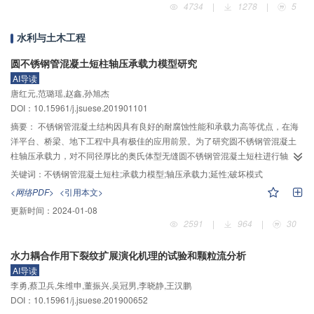
4734
|
1278
|
5
电转换，该装置设计有由热管相连的3层均热板，解决月壤表层导热性差带来的
换热不足问题，将月表辐射能（白天）以及月壤的热能（夜晚）连续转化为电
水利与土木工程
能，几乎可以满足所有空间能源系统的需求。月球温差磁悬浮发电系统利用热
管将月壤中的热量传入发生器，将循环工质加热蒸发，在磁悬浮透平发电机中
圆不锈钢管混凝土短柱轴压承载力模型研究
做功发电，循环工质在表面换热器中与太空进行辐射换热而冷凝，经工质泵加
AI导读
压后回流到发生器再次吸收热管热量进行循环发电，从而将月球表面与月球月
唐红元,范璐瑶,赵鑫,孙旭杰
岩恒温层之间的温差转换为电能。两类月基温差发电技术具有无机械摩擦、效
DOI：10.15961/j.jsuese.201901101
率高、寿命长、质量轻的优点，可为探月活动原位能源供给提供相关技术支
摘要：
不锈钢管混凝土结构因具有良好的耐腐蚀性能和承载力高等优点，在海
撑。
洋平台、桥梁、地下工程中具有极佳的应用前景。为了研究圆不锈钢管混凝土
柱轴压承载力，对不同径厚比的奥氏体型无缝圆不锈钢管混凝土短柱进行轴压
试验，得到圆不锈钢管混凝土短柱在轴压下的破坏模式、荷载–轴向变形曲线、
关键词：
不锈钢管混凝土短柱;承载力模型;轴压承载力;延性;破坏模式
荷载–环向应变曲线、荷载–纵向应变曲线、承载力与不锈钢圆管约束系数的关
<网络PDF>
<引用本文>
系、试件的延性与不锈钢圆管约束系数的关系；同时，通过拟合得到的圆不锈
更新时间：
2024-01-08
钢管混凝土短柱轴压承载力计算公式，与国内外主要规范的计算结果进行对比
2591
|
964
|
30
分析；最后，由拟合公式推导得出了圆不锈钢管混凝土抗压承载力模型，并与
Mander模型、Li模型、Xiao模型、Teng模型进行比较。研究结果表明：圆不锈
水力耦合作用下裂纹扩展演化机理的试验和颗粒流分析
钢管混凝土短柱在轴压作用下，其典型的破坏形式为向外局部屈曲破坏，不锈
AI导读
钢管对核心混凝土的约束作用、试件的延性和承载力随约束效应系数的增加而
李勇,蔡卫兵,朱维申,董振兴,吴冠男,李晓静,王汉鹏
增大；相关规程中普通钢管混凝土承载力计算方法应用于圆不锈钢管混凝土短
DOI：10.15961/j.jsuese.201900652
柱承载力计算时偏小，采用本文拟合公式的计算结果更接近试验值；同时，本