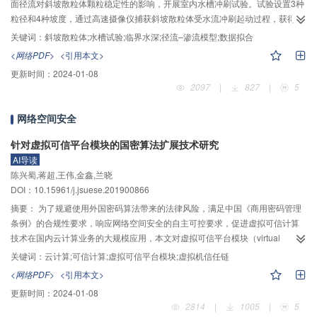
面径流对斜坡散粒体颗粒稳定性的影响，开展室内水槽冲刷试验。试验设置3种
粒径和4种坡度，通过高速摄像仪捕获斜坡散粒体受水流冲刷起动过程，获得不
同条件下颗粒冲刷起动的临界径流水深h
。试验结果表明：在同一粒径条件
关键词：
斜坡散粒体;水槽试验;临界水深;径流–渗流模型;数据拟合
cr
下，起动水深h
随着斜坡坡度的增大而减小；在坡度为20°、22°时，起动水深
cr
<网络PDF>
<引用本文>
h
随着粒径的增大，出现先增大后减小的情况，而在坡度为24°、26°时，起动
cr
更新时间：
2024-01-08
水深hcr随着粒径的增大而增大，分析原因可能是当粒径增大引起坡体渗透性的
2097
|
827
|
5
改变是影响颗粒稳定性的主控因素时，颗粒更容易受水流的渗透作用而发生运
移。为合理解释试验现象，建立斜坡径流–渗流耦合模型来分析坡面径流条件下
网络空间安全
颗粒的稳定性变化情况，通过将水流的流速特征与颗粒的受力起动特性结合起
来，给出临界水深h
的理论表达式，其主要受颗粒粒径、颗粒比重、孔隙率、
cr
针对虚拟可信平台模块的国密算法扩展技术研究
坡体渗透率和斜坡坡度等因素共同控制。通过将试验结果与计算结果进一步对
AI导读
比发现，在同一粒径区间内，临界水深h
的实测值与理论值均随坡度的增大而
cr
陈兴蜀,蒋超,王伟,金鑫,兰晓
减小，而理论值与实测值之间的相对误差随坡度的增大而增大，但其均控制在
DOI：10.15961/j.jsuese.201900866
35%以内，并对产生该误差的原因进行了分析。为修正实测值与计算值之间的
摘要：
为了规避使用外国密码算法带来的法律风险，满足中国《商用密码管理
误差，应用MATLAB的神经网络模块对数据进行拟合，建立含两个神经网络结
条例》的合规性要求，响应网络空间安全的自主可控要求，促进虚拟可信计算
构的临界水深h
修正公式，精度较高。
cr
技术在国内云计算业务的大规模应用，本文对虚拟可信平台模块（virtual
trusted platform module，vTPM）和虚拟机信任链相关组件添加了对中国国家
关键词：
云计算;可信计算;虚拟可信平台模块;虚拟机信任链
商用密码算法（国密算法）的支持。首先，在vTPM中添加对密码算法工具包
<网络PDF>
<引用本文>
GmSSL（GM/T secure sockets layer）中散列密码算法（SM3）和对称密码算
更新时间：
2024-01-08
法（SM4）的调用接口，并利用GmSSL的大数运算模块实现国密算法中的非对
2814
|
1005
|
5
称密码算法（SM2）的调用接口，从而为上层应用提供基于国密算法的可信计