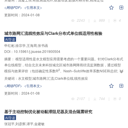
次，建立了基于翻转、平移和曲线拟合的数据对称分析数学模型，确定了新浇
<网络PDF>
<引用本文>
仓双股光纤原始监测数据的对称中心；最后，结合浇筑仓埋设光纤关键测点米
更新时间：
2024-01-08
标记录值、每段有效测温光纤的实际埋设长度、混凝土平均浇筑温度、收仓后
2243
|
989
|
4
24 h内光纤测温原始数据及现场实测气温数据，确定了新浇仓有效测温光纤测
点数量、光纤玻璃芯感温位置(Length)与仓内监测位置的对应关系，从而实现了
城市路网汇流线性效应与Clark分布式单位线适用性检验
新浇仓有效测温光纤段每个测点空间位置的精准定位。白鹤滩工程应用结果表
AI导读
明，利用该方法可准确确定新浇仓有效测温光纤测点空间位置，并利用点温度
申红彬,徐宗学,王海周,张书函
计与同位置光纤测点监测温度数据对比验证，结果表明21 d 龄期内两者绝对差
DOI：10.15961/j.jsuese.201900504
值基本在0.8 ℃以内，同一位置处光纤测与点温度计测温值吻合较好，验证了本
文提出的精准定位结果精度和可靠性高。目前已成功完成白鹤滩大坝5个典型坝
摘要：
模型适用性是水文模型应用需要考虑的一个重要问题。针对Clark分布式
段共计161仓光纤测点的精准定位，为获取精确可靠的混凝土坝光纤测温原始数
单位线模型，结合北京未来科技城北区城市路网降雨径流监测数据，通过模型
2
据提供了技术保障。
模拟与效果评价（包括确定性系数R
、Nash–Sutcliffe效率系数NSE和总径流
量相对误差RE），综合检验路网汇流的线性效应与Clark分布式单位线法的适用
关键词：
水文模型;城市路网;汇流;Clark单位线;线性效应
2
性。结果表明：径流流量模拟值与实测值变化趋势基本符合，确定性系数R
值
<网络PDF>
<引用本文>
在0.40～0.89之间，平均值为0.73；Nash–Sutcliffe效率系数NSE值在–0.77～
更新时间：
2024-01-08
0.87之间，平均值为0.26；总径流量相对误差RE值在–0.77～0.36之间，平均
2107
|
744
|
0
值为–0.18；总体模拟效果可以接受。其中，不同场次降雨径流模型评价指标变
2
化与降雨强度密切相关，确定性系数R
值与Nash–Sutcliffe效率系数NSE值均
基于主动控制优化被动黏滞阻尼器及混合隔震研究
随雨强的增大而逐步趋近于1，总径流量相对误差RE值则随雨强的增大而振荡
AI导读
趋近于0，说明模型效果随雨强增大而趋于优化、适用性程度不断提高，并间接
张冠平,刘彦辉,谭平,金建敏
反映出路网汇流的线性效应不断增强。