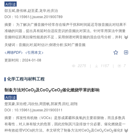
性；与Nam、He–Kumar、Mir等协议相比，本协议采用了哈希函数、级联操作
AI导读
和异或操作等轻量级安全操作，减少了传感器节点计算开销，优化了传感器节
邵玉斌,唐传林,赵至柔,龙华,杜庆治
点向网关节点的注册流程，综合性能优于上面提到的3种用户认证协议。因此，
DOI：10.15961/j.jsuese.201900789
本协议不但适用于资源受限的传感器节点，而且显著提高了无线传感网安全
摘要：
为了解决广播音频中经常存在噪声干扰和时间延迟导致音频比对结果不
性。
准确的问题，提出具有延时自适应意识的音频比对算法。针对常用算法中测量
音频特征距离抗噪性能差的不足，采用倒谱对两音频的混合信号分析，并利用
倒谱对功率谱中的等距离频率成分有很强的分辨能力这一特性来进行自适应延
关键词：
音频比对;延时估计;倒谱分析;实时广播音频
时估计和比对；为比对不同情况的两音频都可得到准确的相似度，提出对其中
<网络PDF>
<引用本文>
一音频加入短延时，再将两音频叠加混合后做倒谱分析；并根据加入不同短延
更新时间：
2024-01-08
时的效果选择出最优短延时，进一步提升算法性能。使用真实广播不同节目中
2275
|
1157
|
7
截取出来的多个音频，在无噪声和不同信噪比加性高斯白噪声条件下，通过仿
真实验评估了所提出算法的性能，比较了不同信噪比下的延时估计结果和音频
化学工程与材料工程
相似度。实验结果证明，所提出方法的延时估计结果和比对结果优于现有算
法，在低信噪比（SNR=2 dB）下，也可以达到90.36%的音频比对匹配精度，
制备方法对CeO
及CoO
/CeO
催化燃烧甲苯的影响
2
x
2
且计算速度能够达到实时比对的要求。
AI导读
楚英豪,宋欣橙,冯欣怡,周晋帆,郭家秀,田红,胡翔
DOI：10.15961/j.jsuese.201900311
摘要：
挥发性有机物（VOCs）是形成雾霾和臭氧的主要前驱物，而且多数具
有毒性，对人体有较大的危害，因此控制其污染排放十分必要。催化燃烧是一
种有效处理VOCs的方法。本文研究了制备方法对CeO
及CeO
/CeO
催化燃烧
2
x
2