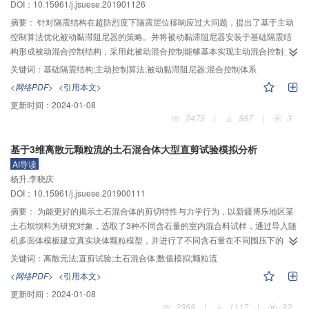
DOI：10.15961/j.jsuese.201901126
摘要：
针对隔震结构在超防烈度下隔震层位移响应过大问题，提出了基于主动
控制算法优化被动黏滞阻尼器的策略。并将被动黏滞阻尼器安装于基础隔震结
构形成被动混合控制结构，采用此被动混合控制能够基本实现主动混合控制的
控制效果，实现以更加经济简便的方式解决隔震结构在超防烈度下隔震层位移
关键词：
基础隔震结构;主动控制算法;被动黏滞阻尼器;混合控制体系
响应过大问题。首先，将主动控制装置设置于隔震层形成主动混合隔震控制体
<网络PDF>
<引用本文>
系，采用主动控制算法获取隔震层主动控制力与速度特性；其次，利用主动控
更新时间：
2024-01-08
制力与速度关系曲线，通过最小二乘法拟合被动黏滞阻尼器的最优阻尼系数与
2479
|
887
|
3
速度指数，最后将设计出的被动黏滞阻尼器安装于隔震层，形成被动混合隔震
控制体系。以1栋7层基础隔震结构为受控模型，通过对主动混合隔震控制体系
基于3维离散元颗粒流的土石混合体大型直剪试验模拟分析
与被动混合隔震控制体系的仿真分析可知：主动混合隔震控制对隔震层位移的
AI导读
减震率分别为39.41%、45.04%及55.54%；被动混合隔震控制对隔震层位移的
杨升,李晓庆
减震率分别为36.40%、44.30%及52.51%。被动混合隔震控制对于隔震层位移
DOI：10.15961/j.jsuese.201900111
的减震率能够达到主动混合隔震控制效果的90%以上，被动混合隔震控制对于
隔震层加速度响应的减震率能够达到主动混合隔震控制的60%以上，被动混合
摘要：
为能更好的揭示土石混合体的剪切特性与力学行为，以新疆博乐地区某
控制也同样实现了减小隔震层地震响应的同时不增加上部结构的响应。依据主
土石坝坝料为研究对象，选取了3种不同含石量的室内混合料试样，通过导入随
动控制算法设计的被动黏滞阻尼器形成的被动混合控制结构能够基本实现主动
机多面体模板建立真实块体颗粒模型，并进行了不同含石量在不同围压下的3维
控制的效果，说明依据主动控制设计被动黏滞阻尼器实现主动控制效果的思想
离散元颗粒流（PFC3D）土石混合体室内大型直剪试验模拟，研究了含石量对
关键词：
离散元法;直剪试验;土石混合体;数值模拟;颗粒流
的可行性。
试样抗剪强度的影响，分析了土石混合体在剪切过程中的体积变化以及不同含
<网络PDF>
<引用本文>
石量下土石混合体的力链网络分布。结果表明：模拟结果与室内试验的拟合度
更新时间：
2024-01-08
较好，二者具有良好的一致性；含石量对土石混合体的剪切特性有显著影响，
2368
|
1117
|
32