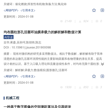
甲苯的影响，并对性能差异的原因进行分析。采用热分解法、化学沉淀法和水
关键词：
催化燃烧;挥发性有机物;制备方法;氧化铈
热法分别制备CeO
，并通过浸渍—焙烧将15%的CoO
负载在不同方法制备的
2
x
<网络PDF>
<引用本文>
CeO
上，以甲苯为目标污染物，对CeO
及CoO
/CeO
催化性能进行评价，并
2
2
x
2
更新时间：
2024-01-08
通过XRD、BET、SEM、H
–TPR和Raman对催化剂进行物理化学性能表征。
2
2149
|
924
|
0
–1
结果表明：在甲苯浓度为1 000 μL/L，空速为20 000 h
测试条件下，化学沉
淀法制备的CeO
–P具有最好的催化活性，在375 ℃达到80%的甲苯去除率；
2
均布圆柱形孔活塞环油膜承载力的解析解和数值计算
将其与Co物种复合后，Co/CeO
–P能在255 ℃达到90%的去除率。300 ℃
2
AI导读
下，经过78 h的长周期实验，Co/CeO
–P依然保持100%甲苯去除率。化学沉
2
吉华,蒋森,吴孙珂,陈胡炜,陈志
淀法制备的CeO
–P，具有更小的晶粒尺寸、较大的比表面积和更好表面氧化还
2
DOI：10.15961/j.jsuese.201900098
原性能，因此其具有更好的催化活性。CeO
与Co物种复合后，得益于CeO
的
2
2
3+
大比表面积和优异氧化还原性能，形成更多Co
，并且氧化铈能提供丰富的表
摘要：
现有对微织构的研究多采用数值法。相比于数值解，解析解有助于简单
面活性氧物种，使得CoO
/CeO
–P具有最佳的催化活性和稳定性。不同方法制
清楚的表达微孔活塞环润滑性能的主要影响因素和各物理量的潜在关系，提高
x
2
备的CeO
拥有不同的比表面积和表面氧化还原性能，这是影响其催化活性的主
设计者的认识。基于入口吸入理论和流量连续性条件，对均布无限个圆柱形微
2
要因素。
孔的活塞环的1维油膜的空化区分布、压力分布和承载力进行了解析计算，并将
关键词：
解析解;承载力;数值模拟;圆形微孔;活塞环
1维解析解积分得到了1个周期油膜的承载力。解析解表明：均布n个圆柱形微孔
<网络PDF>
<引用本文>
活塞环的前n–1孔的压力分布相似，最大压力相等，最大压力与进口压力，孔间
更新时间：
2024-01-08
间距和空化压力相关，在均布微孔时，孔内最大压力约为进口压力的两倍；第n
1936
|
850
|
3
孔的压力分布和最大压力还与出口压力相关，在均布微孔时，孔内最大压力约
为进出口压力之和。同时，还揭示了孔深对空化分布和油膜承载力的影响机
机械工程
理，当孔深大于油膜厚度的一半时，随着孔深的增加，空化区面积减小。使用
Fluent软件对均布4个孔的油膜进行了数值模拟，并与解析解作对比。在解析解
一种基于数字图像的空间测距算法及仪器研发