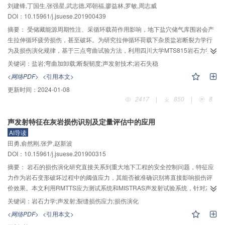
刘建锋,丁国生,张强星,武志德,邓朝福,廖益林,罗敏,周志威
越明显。对于初始孔隙比较小的密实土体，吸力变化对塑性区范围大小影响不
DOI：10.15961/j.jsuese.201900439
明显；塑性区内土体比体积沿径向先增大后减小。这是因为在弹塑性边界附近
处出现了剪胀现象，且吸力越大，剪胀现象越明显。最后，通过与原位旁压试
摘要：
受储藏能源周期性注、采循环载荷作用影响，地下盐穴储气库围岩会产
验和已有数值模拟结果对比，对本文方法的可靠性进行了验证。
生拉伸循环疲劳损伤，甚至破坏。为研究拉伸循环荷载下杂质盐岩断裂力学行
为及损伤演化规律，基于三点弯曲试验方法，利用四川大学MTS815岩石力学测
试设备及3维声发射监测系统，开展了纯盐岩、含杂卤石盐岩及杂质盐岩拉伸加
关键词：
盐岩;弯曲加卸载;断裂韧度;声发射技术;岩石失稳
卸载及岩石损伤声发射监测试验。结果表明：1）杂卤石成分及泥质胶结提升了
<网络PDF>
<引用本文>
0.5
盐岩的韧性，纯盐岩的断裂韧度均值K
=6.36 MPa·mm
，含杂卤石盐岩的断
IC
更新时间：
2024-01-08
裂韧度较纯盐岩高43.08%，杂质盐岩的断裂韧度为纯盐岩的3.18倍。2）杂质
2417
|
850
|
8
导致盐岩脆性提高，纯盐岩声发射事件覆盖区域远大于含杂卤石盐岩及杂质盐
岩；三点弯曲加卸载下岩石内部声发射事件由切槽尖端逐渐向荷载点扩散，直
声发射特征在灰岩损伤识别及定量评估中的应用
至岩石完全断裂。3）盐岩损伤程度随循环次数增长逐渐提高，但增长速度逐渐
AI导读
降低，损伤变量与切槽张开度符合指数函数关系，损伤变量–张开度曲线拐点对
田勇,俞然刚,张尹,赵新波
于研究岩石失稳倾向性具有一定的预测效果。4）声发射参数r
值能够反映盐岩
c
DOI：10.15961/j.jsuese.201900315
弯曲加卸载破坏全过程中主裂纹与微裂纹的发展趋势。峰后残余阶段纯盐岩及
含杂卤石盐岩r
曲线持续上升，微裂隙稳定发展；杂质盐岩表现出更强的脆性，
摘要：
岩石的损伤演化研究直接关系到重大地下工程的安全控制问题，特征应
c
峰后残余阶段其r
曲线表现出与纯盐岩及含杂卤石盐岩相反的变化趋势。
力作为岩石变形破坏过程中的阈值应力，其能否被准确识别将直接影响损伤评
c
价效果。本文利用RMTTS应力测试系统和MISTRAS声发射试验系统，针对灰岩
裂缝应力的识别及损伤定量评价问题开展相关研究。通过灰岩单轴压缩下的声
关键词：
岩石力学;声发射;裂缝损伤应力;损伤演化
发射试验，分析了与应力–应变曲线各阶段对应的声发射信号特征，当裂缝扩展
<网络PDF>
<引用本文>
由稳定阶段发展为不稳定阶段时，声发射信号在频率和能级上都有较大幅度提