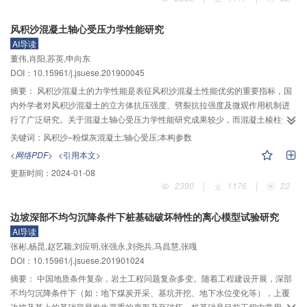
含石量越高，土石混合体的抗剪强度越大；在相同法向应力下，试样的剪胀量
随着含石量的增加而增大，低含石量试样表现出一定的“软化特性”，高含石量试
风积沙混凝土轴心受压力学性能研究
样表现出“硬化特性”；不同含石量的土石混合体力链网络分布表现为各向异性，
AI导读
随着含石量的增加，强力链数目增多，分布更加集中，试样整体较为稳定，土
董伟,肖阳,苏英,申向东
石混合体在宏观上表现出更高的剪切强度。该研究可以更好的理解土石混合体
DOI：10.15961/j.jsuese.201900045
的细观力学机理，可为相关岩土力学模拟提供参考依据。
摘要：
风积沙混凝土的力学性能是表征风积沙混凝土性能优劣的重要指标，国
内外学者对风积沙混凝土的立方体抗压强度、劈裂抗拉强度及微观作用机制进
行了广泛研究。关于混凝土轴心受压力学性能研究成果较少，而混凝土棱柱体
受压更加接近于工程实际。因此，试验设计风积沙（替代率为0～40%）和粉煤
关键词：
风积沙–粉煤灰混凝土;轴心受压;本构参数
灰（替代率为10%～20%）内掺替代等质量的河砂及水泥，制备了10组风积沙
<网络PDF>
<引用本文>
–粉煤灰混凝土，进行60 d风积沙–粉煤灰混凝土轴心抗压试验，开展风积沙–粉
更新时间：
2024-01-08
煤灰混凝土轴心受压破坏形貌、微观结构、应力–应变关系、轴心抗压强度、峰
2390
|
1176
|
22
值应变、弹性模量、泊松比等内容的试验研究。结果表明：弹性阶段各掺量风
积沙混凝土应力–应变曲线基本趋于一致，进入弹塑性阶段后，风积沙混凝土较
边坡深部不均匀沉降条件下桩基础破坏特性的离心模型试验研究
基准混凝土应力增长较快，混凝土脆性增加。轴心抗压强度、弹性模量及泊松
AI导读
比随风积沙掺量增加呈现先增大后减小的变化趋势，随粉煤灰掺量增加在降
张彬,杨昆,赵艺颖,刘应明,张强永,刘尧兵,马昌慧,张嘎
低。最后，对过镇海经典模型上升段本构参数A进行二次演化，建立了本构参数
DOI：10.15961/j.jsuese.201901024
与轴心抗压强度和风积沙掺量之间的演化模型，得出风积沙混凝土应力–应变上
升段本构方程，其计算模型对风积沙混凝土的研究应用具有一定借鉴。
摘要：
中国地质条件复杂，岩土工程问题复杂多变。随着工程建设开展，深部
不均匀沉降条件下（如：地下煤炭开采、基坑开挖、地下水位变化等），上覆
边坡及其上的基础容易发生严重的变形乃至破坏。桩基础是目前工程中常用的