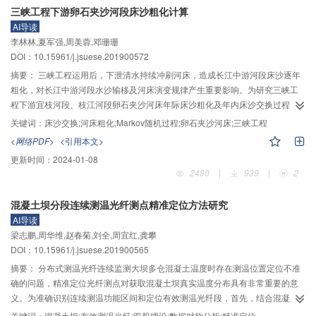
三峡工程下游卵石夹沙河段床沙粗化计算
入209万 kW光伏和104.9万 kW风电的雅砻江流域锦屏一级多能互补系统为实例
AI导读
进行研究。相比风光水独立运行，风光水互补后系统的发电效益提高了
李林林,夏军强,周美蓉,邓珊珊
37.13%，且系统出力过程更为稳定。互补系统在年尺度上具有良好的可靠性，
DOI：10.15961/j.jsuese.201900572
但在水库低水位时期，系统失负荷天数明显增多，占全年失负荷天数的96%以
上，系统可靠性降低；在汛期，互补后水库的下泄流量最大增加了47.06%，出
摘要：
三峡工程运用后，下泄清水持续冲刷河床，造成长江中游河段床沙逐年
现水量集中下泄的情况，这给电力部门、下游用水部门以及防护对象带来一定
粗化，对长江中游河段水沙输移及河床演变规律产生重要影响。为研究三峡工
的防洪风险。
程下游宜枝河段、枝江河段卵石夹沙河床年际床沙粗化及年内床沙交换过程，
基于Markov三态转移概率矩阵，引入非均匀沙隐暴系数，得到卵石夹沙河床上
关键词：
床沙交换;河床粗化;Markov随机过程;卵石夹沙河床;三峡工程
床沙级配、推移质级配及悬沙级配的概率计算模型（沙量平衡方程），能够同
<网络PDF>
<引用本文>
时考虑前期水沙条件、床沙起悬及冲淤过程对床沙交换过程的影响。结果表
更新时间：
2024-01-08
明：2003—2017年，枝城站床沙发生明显粗化，泥沙颗粒级配分布曲线左移，
2480
|
939
|
2
2003年床沙粒径范围为0.002～41.000 mm，2017年变为0.031～86.000
mm；此外，该断面床沙中值粒径总体呈上升趋势，并在2010年以后有一定波
混凝土坝分段连续测温光纤测点精准定位方法研究
动，但波动幅度较小；并以汛初、汛末为时间节点，将枝城站年内月均床沙变
AI导读
化过程分为3类。通过枝城站2003—2009年实测资料验证，本文建立的概率模
梁志鹏,周华维,赵春菊,刘全,周宜红,龚攀
型计算结果与实测资料符合较好，能够应用于三峡工程下游宜枝河段及枝江河
DOI：10.15961/j.jsuese.201900565
段卵石夹沙河床年际床沙粗化及年内床沙交换过程的预报，为今后非均匀沙运
动及非平衡输沙机理的研究提供理论基础。
摘要：
分布式测温光纤连续监测大坝多仓混凝土温度时存在测温位置定位不准
确的问题，精准定位光纤测点对获取混凝土坝真实温度分布具有非常重要的意
义。为准确识别连续测温功能区间和定位有效测温光纤段，首先，结合混凝土
坝分布式光纤双股绑扎埋设施工工艺，分析了光纤测温数据的结构特征；其
关键词：
混凝土坝;有效测温光纤;双股埋设;数据对称分析;精准定位