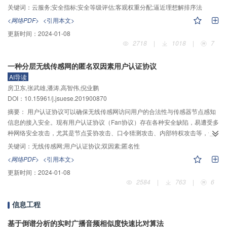
算服务安全能力要求标准为基础，借鉴国外机构有关云服务的安全控制框架及
关键词：
云服务;安全指标;安全等级评估;客观权重分配;逼近理想解排序法
服务水平协议标准，提出了一种细粒度及可量化的标准化安全指标体系构建方
<网络PDF>
<引用本文>
法；然后，基于此指标体系提出了云服务安全等级评估模型，该模型在评估云
更新时间：
2024-01-08
服务的安全等级时，考虑到安全指标体系中指标类型的差异化及其属性对云服
2718
|
1018
|
7
务安全性的影响，设计了一种基于客观指标权重分配的安全等级评估方法，对
评估对象的安全等级进行量化评估；最后，分别通过应用案例和性能分析实
一种分层无线传感网的匿名双因素用户认证协议
验，验证了本文所提出的评估模型的有效性以及评估方法的效率。实验结果表
AI导读
明，本文提出的基于标准化安全指标体系的云服务安全等级评估模型不仅能有
房卫东,张武雄,潘涛,高智伟,倪业鹏
效、准确地评估不同云服务商的安全能力，而且其安全等级评估方法在性能方
DOI：10.15961/j.jsuese.201900870
面优于传统的基于层次分析法的云服务安全评估方法。
摘要：
用户认证协议可以确保无线传感网访问用户的合法性与传感器节点感知
信息的接入安全。现有用户认证协议（Fan协议）存在各种安全缺陷，易遭受多
种网络安全攻击，尤其是节点妥协攻击、口令猜测攻击、内部特权攻击等，也
不支持用户的匿名性，无法保障用户的隐私。针对这些安全挑战，提出了一种
关键词：
无线传感网;用户认证协议;双因素;匿名性
分层无线传感网的匿名双因素用户认证协议，该协议在注册阶段以哈希隐藏方
<网络PDF>
<引用本文>
式传输口令，提高了口令传输的安全性；增大网关节点秘密参数与用户的相关
更新时间：
2024-01-08
性，实现了秘密参数的唯一性；在认证阶段，增大会话密钥与系统时间和用户
2584
|
763
|
6
的关联性，实现会话密钥的唯一性和动态性；引入口令更新机制，用户可以在
不联系簇头节点的情况下，自由更新口令，保障了口令的新鲜性。逻辑分析与
信息工程
仿真结果表明，与Fan协议相比，本协议在仅增加少量计算开销的基础上，不仅
可以防御节点妥协攻击、口令猜测攻击和内部特权攻击，而且实现了用户匿名
基于倒谱分析的实时广播音频相似度快速比对算法