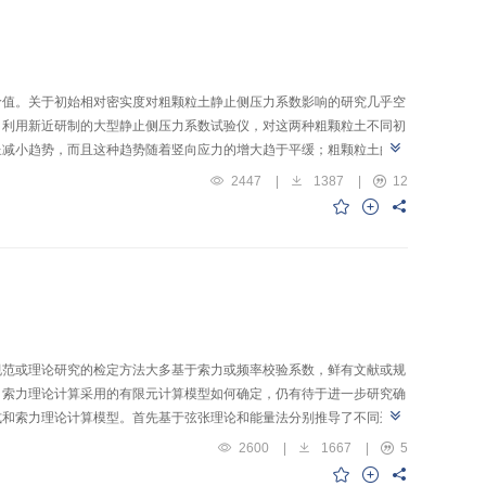
价值。关于初始相对密实度对粗颗粒土静止侧压力系数影响的研究几乎空
，利用新近研制的大型静止侧压力系数试验仪，对这两种粗颗粒土不同初
呈减小趋势，而且这种趋势随着竖向应力的增大趋于平缓；粗颗粒土的静
状态下，砂卵砾石料静止侧压力系数可比堆石料大4.0%～7.5%。超
2447
|
1387
|
12
果，验证了笔者之前提出的静止侧压力系数与竖向应力关系式也适用于初
初始相对密实度以及竖向应力之间关系的经验公式。最后，利用砂卵砾
规范或理论研究的检定方法大多基于索力或频率校验系数，鲜有文献或规
、索力理论计算采用的有限元计算模型如何确定，仍有待于进一步研究确
式和索力理论计算模型。首先基于弦张理论和能量法分别推导了不同边界
础上推导了索力增量校验系数。试验表明：索力精确求解方法计算结果分
2600
|
1667
|
5
为实测索力过程中应选择合理的拉索索长。理论索力可按全桥有限元模型