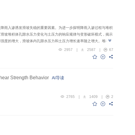
是降雨入渗诱发滑坡失稳的重要因素。为进一步探明降雨入渗过程与堆积
下滑坡堆积体孔隙水压力变化与土压力的响应规律与变形破坏模式，揭示
雨强度的增大，滑坡体内孔隙水压力和土压力增长速率随之增大。堆积体
吸力不断减小；滑坡体破坏区上侧会产生拉裂缝，下侧由于挤压作用出现
2957
|
2587
|
67
/min时，形成多级后退式滑坡变形破坏；雨强为0.57 mm/min
hear Strength Behavior
AI导读
2765
|
1409
|
2