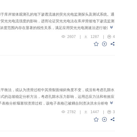
用于库岸坡体观测孔的地下渗透流速的荧光光电监测探头及测试系统。通
对荧光光电流强度的影响，进而论证荧光光电法在库岸滑坡地下渗流监测
%的低浓度范围内存在显著的线性关系，满足应用荧光光电测速法进行坡体地
规律明显，且不同浓度的拟合直线呈近似平行分布，斜率不大。温度对光
2607
|
1287
|
4
坡体地下渗透流速的监测结果产生的影响可忽略不计。强酸性条件下会降
荧光试剂可满足常规酸性和碱性地下水环境下渗透流速的监测。浑浊度对光
试验可知，开展现场应用时，测孔成孔后至少需静置4 d以上才能达到
限平衡法，或认为溃滑过程中其滑裂面倾斜角度不变，或没有考虑孔隙水
形式的边坡稳定分析方法，考虑孔隙水压力影响，运用总应力法和有效应
电子表格分析堰塞坝溃滑过程，该电子表格已被耦合到溃决洪水分析电子
出确定堰塞坝水力驱动溃滑过程的模拟步骤：确定特定圆弧滑面的安全系数
2782
|
1447
|
3
界深度；连续溃滑过程的模拟。以上过程只需手动4步即可进行溃滑过程
3
分析了水动力驱动溃滑过程及溃决洪峰流量过程，其洪峰为6 500 m
误差在允许范围内，验证了改进的水力驱动溃滑过程模拟方法的可靠性。