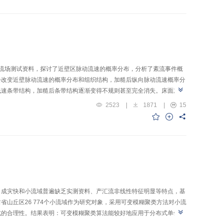
率以及索力校验系数相比，索力增量校验系数反映出的各吊杆变化幅度显
的中长吊杆。
V流场测试资料，探讨了近壁区脉动流速的概率分布，分析了紊流事件概
会改变近壁脉动流速的概率分布和组织结构，加糙后纵向脉动流速概率分
低速条带结构，加糙后条带结构逐渐变得不规则甚至完全消失。床面加糙
深范围内总体增大，第4象限紊流事件概率仅在内区明显增大，床面加糙
2523
|
1871
|
15
限紊流事件概率差异减小，紊流各向异性减弱。无论对于光滑床面还是加
占总紊动能的39.3%；床面加糙后，第2、4象限的雷诺应力及紊动能绝
件概率、雷诺应力和紊动能变化具有较强的关联性。
、成灾快和小流域普遍缺乏实测资料、产汇流非线性特征明显等特点，基
山丘区26 774个小流域作为研究对象，采用可变模糊聚类方法对小流
式的合理性。结果表明：可变模糊聚类算法能较好地应用于分布式单位线