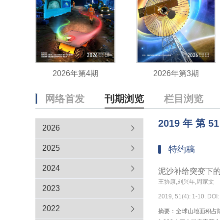
2026年第4期
2026年第3期
网络首发
刊期浏览
栏目浏览
2019
年
第
51
2026
2025
特约稿
2024
泥沙补给突变下
王协康,刘兴年,周家文
2023
2019, 51(4): 1-10. DOI
2022
摘要：全球山地面积占陆