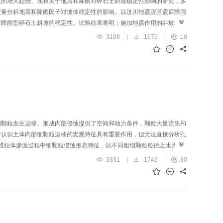
显的增大趋势。现有关于地震和降雨对碎石土斜坡稳定性影响的研究，多
定量分析地震和降雨因子对坡体稳定性的影响。以汶川地震灾区震后降雨
后降雨型碎石土斜坡的稳定性。试验结果表明：施加地震作用的斜坡表面
强度下降，滑坡体增重，渗透力增大，坡体稳定性下降。地震与降雨共同
3108
|
1676
|
19
下降趋势。当地震强度为0或0.1g时，降雨强度为100 mm/h较无
后碎石土斜坡稳定性的影响要大于地震强度较大时。研究基于物理模型试
细颗粒发生运移、形成内部侵蚀提供了空间和动力条件，颗粒大量流失和
对认识土体内部细颗粒运移的宏观特征具有重要作用，但无法直接分析孔
1维柱体渗流过程中细颗粒侵蚀形态特征，以不同粗细颗粒粒径之比为变
变化特征。结果表明：离散元与Darcy流耦合是计算土体内部细颗粒运
3331
|
1749
|
30
37.05% 和31.95% 细颗粒被侵蚀，其他位置侵蚀程度相对较低。在
增高的趋势。长期性堵塞形成过程中，细颗粒的平均动能呈现随时间逐渐
观尺度上土体内部细颗粒运移特征主要受流体状态和孔隙特征影响，其研