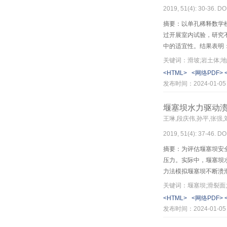
2019, 51(4): 30-36. DO
摘要：以单孔稀释数学
过开展室内试验，研究
中的适宜性。结果表明：
下渗透流速监测的理论
关键词：滑坡;岩土体;地
电流强度的影响远低于
<HTML>
<网络PDF>
低荧光剂的分子活性，使
发布时间：2024-01-05
电流影响较大，但浑浊
观测要求。最后，给出
堰塞坝水力驱动
王琳,段庆伟,孙平,张强
2019, 51(4): 37-46. DO
摘要：为评估堰塞坝安
压力。实际中，堰塞坝
力法模拟堰塞坝不断溃
表格DB–IWHR，用
关键词：堰塞坝;滑裂面
FS；在各种可能的滑裂
<HTML>
<网络PDF>
模拟，基于VBA编制的
发布时间：2024-01-05
/s，溃口宽度为150 m