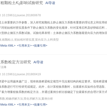
对粗颗粒土
K
影响试验研究
AI导读
0
I: 10.15961/j.jsuese.201800678
是土体重要的力学参数，深入研究粗颗粒土静止侧压力系数有重要的理论意义和应用
不同初始相对密实度条件下静止侧压力系数的变化规律，针对某堆石料及砂卵砾石料
大型静止侧压力系数试验。试验结果表明：土体静止侧压力系数随着竖向应力的增加
对密实度存在线性负相关关系；土料类型对土体静止侧压力系数有一定影响，在正常固结
;粗颗粒土;初始相对密实度;竖向应力;土料类型
料静止侧压力系数可比堆石料大0～12.4%。通过分析堆石料静止侧压力系数试验结
<Meta-XML>
<引用本文>
<批量引用>
粗颗粒土，并在该关系式的基础上，总结出一个能同时反映粗颗粒土静止侧压力系数与
验结果验证了该经验公式的准确性及适用性。
验系数检定方法研究
AI导读
齐法琳
I: 10.15961/j.jsuese.201800419
桥梁中运用越来越广泛，现有铁路桥梁检定规范中无拉索结构的检定要求。现有桥梁
验系数进行可行性研究或规定。此外，在计算校验系数时，拉索索长应如何合理选取
了索力增量校验系数的检定方法，并通过案例分析比较确定了拉索索长的合理计算方
算公式，并考虑振动频率比建立了外载作用下拉索索力理论简化模型，在简化模型基
系数;精确求解方法;简化求解方法;案例分析
简化求解方法求解结果吻合较好；通过索力、索力差和频率比较发现，实测频率转换
<Meta-XML>
<引用本文>
<批量引用>