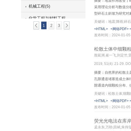
摘要：地震作用改变了
机械工程(5)
采用理论分析与数值分
型碎石土斜坡为研究对
化学工程与材料工程(4)
及内部易形成裂缝，坡
关键词：地震;降雨;碎石
1
2
3
作用时斜坡的稳定性要小
<HTML>
<网络PDF>
第3期
降雨时，斜坡极限承载力
发布时间：2024-01-05
验，定量分析了地震和
第2期
松散土体中细颗
第1期
殷延洲,崔一飞,刘定竺,
2019, 51(4): 21-29. DO
2018
摘要：自然界的松散土
2017
孔隙通道堵塞造成土体
隙通道内细颗粒分布、
量设计微观渗流试验，通
关键词：松散土体;细颗粒
移的有效手段。CT扫描
<HTML>
<网络PDF>
渗流方向上土体内部细
发布时间：2024-01-05
降低的趋势；临时性堵
究对于理解松散土坡体
荧光光电法在库
孟永东,万秒,田斌,朱伟