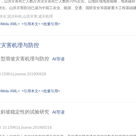
害死亡，山洪灾害死亡人数占洪涝灾害死亡人数的70%左右。山地区域地形险峻，地表
突出。山洪灾害防治已成为中国工农业、能源、交通、国防安全等国家重大工程基础
防洪减灾工作的重点和难点。面对严峻的山洪水沙灾害风险形势，传统忽略泥沙运动
洪水;泥沙补给;山洪灾害;成灾机理
实际需求，突出表现为泥沙补给突变对重大山洪灾害的成灾效应认识不够、山洪水沙
<Meta-XML>
<引用本文>
<批量引用>
动性考虑不全等。因此，急需通过系统梳理暴雨山洪水沙运动规律，实现山洪水沙耦
山洪水沙灾害防治技术水平，为保障国家重大工程安全和人民生命财产安全提供理论
分析为主，以临界降雨/水位阈值条件为判据，较少涉及泥沙补给突变引发的沟床剧烈
坡灾害机理与防控
键源动力。“泥沙补给突变下的山洪灾害研究”项目以山区暴雨山洪灾害现场调查与灾
模拟技术，突出研究山区小流域暴雨洪水、坡地破坏产沙、宽级配卵砾石输沙以及沟
力型滑坡灾害机理与防控
AI导读
沟床输沙动力，以及超量泥沙补给下的水沙运动及其沟床响应规律，以揭示山地区域
据，并及时丰富和完善暴雨山洪灾害所涉及的水沙运动规律与沟床响应致灾防治技术
10.15961/j.jsuese.201900628
<Meta-XML>
<引用本文>
<批量引用>
土斜坡稳定性的试验研究
AI导读
I: 10.15961/j.jsuese.201900216