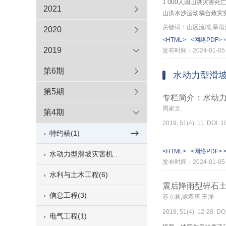
1 000人因山洪灾
2021
山洪水沙运动耦合致灾
灾害研究仍是中国当前
关键词：山区流域;暴雨
2020
大山洪水沙灾害防治的
<HTML>
<网络PDF>
运动防灾减灾的区域联
2019
发布时间：2024-01-05
效措施，显著提高中国
多以降雨–径流–水位
第6期
水动力型滑
用是重大山洪灾害的关
论方法和水沙运动数值
第5期
专栏简介：水动
水及其产沙特征、复杂
周家文
第4期
预警及灾害防治提供依
2019, 51(4): 11. DOI: 
特约稿(1)
<HTML>
<网络PDF>
水动力型滑坡灾害机理与防控(7)
发布时间：2024-01-05
水利与土木工程(6)
震后降雨型碎石
信息工程(3)
苏立君,梁双庆,王洋
2019, 51(4): 12-20. DO
电气工程(1)