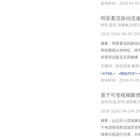
确定，拉索理论振动频
发布时间：2024-01-05
著，能评定拉索结构技
明渠紊流脉动流速
钟亮,姜彤,张建梅,刘珺
2019, 51(4): 84-93. DO
摘要：明渠紊流的脉动
率的垂线分布特征，研
布变得尖陡且呈高狭峰
不会改变第2、4象限
关键词：脉动流速;象限
对第2象限紊流事件概
<HTML>
<网络PDF>
糙床面明渠紊流，第2、
发布时间：2024-01-05
对值均增大，雷诺应力
基于可变模糊聚
吴剑,叶磊,郭良,姬荣彬,
2019, 51(4): 94-104. 
摘要：山丘区小流域暴
于考虑雨强和流域异质
域单位线进行分类，分