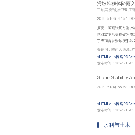
滑坡堆积体降雨
王如宾,夏瑞,徐卫亚,王
2019, 51(4): 47-54. DO
摘要：降雨强度对滑坡
体滑坡变形失稳破坏模
了降雨诱发滑坡变形破
滑坡变形破坏与孔隙水
关键词：降雨入渗;滑坡
土体隆胀，坡脚处会出现
<HTML>
<网络PDF>
时，滑坡体沿最危险剪
发布时间：2024-01-05
Slope Stability 
2019, 51(4): 55-68. DO
<HTML>
<网络PDF>
发布时间：2024-01-05
水利与土木