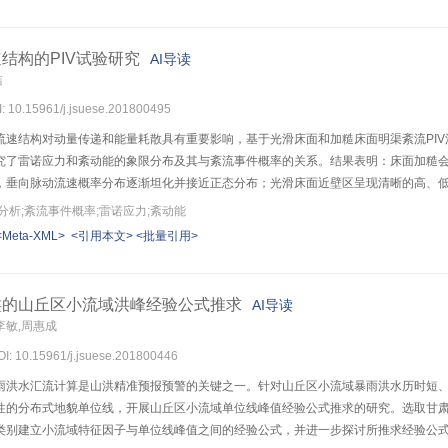
率可按与全桥有限元模型索力等效的局部模型确定。与振动频率校验系数、索力偏差
术状况，可作为拉索结构检定标准，适用于评价考虑抗弯刚度的影响参数
$\mu$
>80
结构的PIV试验研究
AI导读
洁
I: 10.15961/j.jsuese.201800495
流速结构对动量传递和能量耗散具有重要影响，基于光滑床面和加糙床面明渠紊流PI
究了雷诺应力和紊动能的象限分布及其与紊流事件概率的关系。结果表明：床面加糙
，垂向脉动流速概率分布逐渐坦化并接近正态分布；光滑床面近壁区呈现清晰的高、
紊流事件的主导地位，但会改变其概率分布特征，加糙后第2象限紊流事件概率在全水
分析;紊流事件概率;雷诺应力;紊动能
率的影响范围大于第4象限，加糙后第2象限紊流事件的主导地位相对增强，第2、4象
<Meta-XML>
<引用本文>
<批量引用>
4象限的雷诺应力及紊动能总体大于第1、3象限，尤以第2象限最大，该象限紊动能可
在内区增幅尤为明显，紊动能在内、外区增幅较为接近；同时，第2、4象限的紊流事
类的山丘区小流域洪峰经验公式推求
AI导读
李敏,周惠成
DOI: 10.15961/j.jsuese.201800446
雨洪水汇流计算是山洪精准预报预警的关键之一。针对山丘区小流域暴雨洪水历时短
性的分布式地貌单位线，开展山丘区小流域单位线峰值经验公式推求的研究。选取甘肃省
类别建立小流域特征因子与单位线峰值之间的经验公式，并进一步探讨所推求经验公