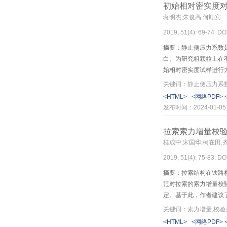
初始相对密实度
蒋明杰,朱俊高,何顺宾
2019, 51(4): 69-74. DO
摘要：静止侧压力系数
白。为研究粗颗粒土在
始相对密实度试样进行
止侧压力系数与初始相
关键词：静止侧压力系数
固结状态下，砂卵砾石
<HTML>
<网络PDF>
始相对密实度不为0的
发布时间：2024-01-05
石料静止侧压力系数试
拉索索力增量校
桂成中,宋国华,柯在田,
2019, 51(4): 75-83. DO
摘要：拉索结构在铁路
范对拉索的索力增量校
定。基于此，作者建议
条件下拉索索力精确计
关键词：索力增量;校验
别与有限元计算结果和
<HTML>
<网络PDF>