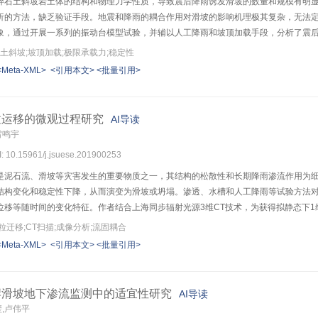
碎石土斜坡岩土体的结构和物理力学性质，导致震后降雨诱发滑坡的数量和规模有明
析的方法，缺乏验证手段。地震和降雨的耦合作用对滑坡的影响机理极其复杂，无法
象，通过开展一系列的振动台模型试验，并辅以人工降雨和坡顶加载手段，分析了震
体结构上部振松、下部振密，导致坡体上部降雨入渗速度快，饱和区域扩大，岩土体
土斜坡;坡顶加载;极限承载力;稳定性
于地震或降雨单独作用的稳定性。随着地震强度或降雨强度的增大，碎石土斜坡的稳定性呈
<Meta-XML>
<引用本文>
<批量引用>
下降的比例要远大于地震强度为0.2g或0.4g时。即当地震强度较小时，降雨对震
降雨对碎石土斜坡稳定性的影响，可为震后降雨型碎石土滑坡的预测预警提供参考。
粒运移的微观过程研究
AI导读
雷鸣宇
I: 10.15961/j.jsuese.201900253
是泥石流、滑坡等灾害发生的重要物质之一，其结构的松散性和长期降雨渗流作用为
结构变化和稳定性下降，从而演变为滑坡或坍塌。渗透、水槽和人工降雨等试验方法
位移等随时间的变化特征。作者结合上海同步辐射光源3维CT技术，为获得拟静态下
过耦合离散元与Darcy流体方程计算分析整体和局部区域内细颗粒数量和平均动能的
迁移;CT扫描;成像分析;流固耦合
和数值计算结果均表明土样入流口和出流口存在优先侵蚀现象。计算至2.5 s时，已分别有
<Meta-XML>
<引用本文>
<批量引用>
颗粒存在流失补给平衡和逐渐侵蚀的现象，细颗粒的平均动能沿渗流方向总体呈逐渐
塞区域内细颗粒数量的增加相对于此区域内细颗粒平均动能的增高存在滞后效应。微
破坏机制具有重要价值。
岸滑坡地下渗流监测中的适宜性研究
AI导读
玺,卢伟平