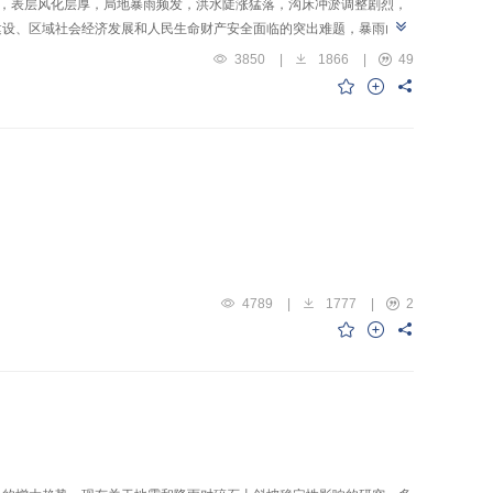
破碎，表层风化层厚，局地暴雨频发，洪水陡涨猛落，沟床冲淤调整剧烈，
建设、区域社会经济发展和人民生命财产安全面临的突出难题，暴雨山洪
影响的防灾理论与技术难以解决山洪水沙耦合致灾问题，无法满足目前重
3850
|
1866
|
49
运动耦合成灾区识别不清、山洪水沙灾害防治技术针对性不强、山洪水沙
合成灾理论创新，提出重大山洪水沙灾害的源头治理和区域全面防范的有
基础和技术支撑。长期以来的暴雨山洪灾害预报预警理论及防治技术研究
调整致灾机制，而大量的暴雨山洪灾害现场表明泥沙补给与洪水的耦合作
害试验反演模拟为基础，采用水文学、土力学、水力学及河流动力学等理
床来沙超量补给的水沙运动耦合致灾过程。通过系统研究山地区域暴雨洪
暴雨山洪过程与泥沙补给突变的沟床响应致灾机理，为山地区域山洪灾害
。
4789
|
1777
|
2