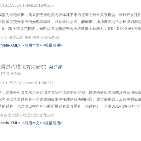
I: 10.15961/j.jsuese.201900207
模型为理论依据，建立荧光光电流与坡体地下渗透流速的数学关系模型，设计开发适
不同浓度荧光溶液的光电流特性，以及环境水温、酸碱度、浑浊度等地下水环境因素
5～25 ℃温度范围内，光电流强度随荧光溶液浓度增大而增大，在0～0.006 5
条件要求；在荧光溶液浓度一定的条件下，光电流强度随温度升高而逐渐减小，线性
下水;渗透流速;单孔稀释;荧光光电法
浓度变化带来的影响，但实际应用时起始量测温度与结束量测温度基本相等，温度对
<Meta-XML>
<引用本文>
<批量引用>
光电流强度明显下降，但加入碱中和后荧光溶液活性恢复，选用的Luyor–6200
荧光溶液经历长时间静置后，光电流强度可恢复至正常荧光溶液的光电流强度值；依据
了应用荧光光电测速法开展滑坡体渗透流速现场监测的实施方案。
溃滑过程模拟方法研究
AI导读
,刘立鹏,王乃欣
I: 10.15961/j.jsuese.201900271
全，需要分析其受水力驱动溃滑导致的溃决变化过程。传统的分析方法或没有运用极
水力驱动溃滑过程是一个需要由极限平衡理论解决的问题。通过采用岩土工程中圆弧
滑的过程（包含溃口横向的不断扩展过程及其垂直下切过程）；开发DBS–IWHR的
于分析其受水动力驱动溃滑导致的溃决洪水变化过程。结果表明：1）DBS–IWHR提
;有效应力法与总应力法;溃滑过程
面中，确定与最小安全系数F
相关的临界滑裂面；确定与F
=1相关的坡脚失稳的临
m
m
<Meta-XML>
<引用本文>
<批量引用>
程序具有良好的交互性，利于读者和使用者进行矫正和二次开发。2）选取唐家山案例，
3
；预测的溃决洪峰流量为7 610 m
/s，溃口宽度为139.6 m。预测值与实测值的