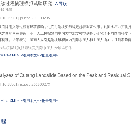
入渗过程物理模拟试验研究
AI导读
环玲,祁健
I: 10.15961/j.jsuese.201900295
坡面降雨入渗过程有显著影响，进而对滑坡变形稳定起着重要作用，孔隙水压力变化
式之间的内在关系，基于人工模拟降雨室内大型滑坡模型试验，研究了不同降雨强度
坏机理。结果表明：降雨入渗引起滑坡堆积体内孔隙水压力和土压力增加，且随着降
压力变化密切相关，滑坡堆积体内孔隙水压力随降雨历时的增加不断变大，进而基质
物理模拟试验;降雨强度;孔隙水压力;滑坡堆积体
局部流土等现象。降雨强度大小与堆积体滑坡变形破坏模式密切相关，雨强大小为0.44 mm
<Meta-XML>
<引用本文>
<批量引用>
切面发生大范围滑动破坏，并最终形成塑性流动。
Analyses of Outang Landslide Based on the Peak and Residual S
I: 10.15961/j.jsuese.201900273
<Meta-XML>
<引用本文>
<批量引用>
工程