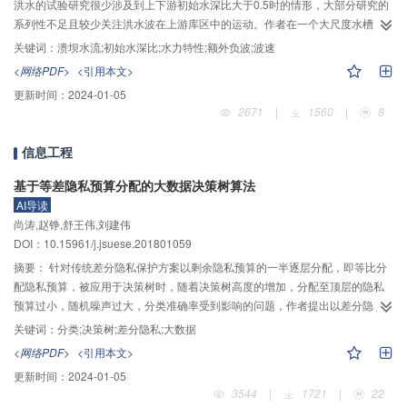
距离减小而降低，在泄洪洞上游封堵处压强达到最大值。
洪水的试验研究很少涉及到上下游初始水深比大于0.5时的情形，大部分研究的
系列性不足且较少关注洪水波在上游库区中的运动。作者在一个大尺度水槽
（长18 m、宽1 m、高1.09 m）中，通过波高仪的测量手段对上下游初始水深
关键词：
溃坝水流;初始水深比;水力特性;额外负波;波速
比0～0.9范围内的大坝瞬溃洪水进行了大量实验，获取了许多新发现。研究结
<网络PDF>
<引用本文>
果表明：当下游无水时，溃坝水流波前区域的水深会出现明显的雍高，波前运
更新时间：
2024-01-05
动速度也明显低于Ritter解；当上下游初始水深比大于等于0.3时，溃坝水流演进
2671
|
1560
|
8
一段时间后，在靠近闸门处会出现以波浪形式向库区演进的额外负波，该负波
不同于以往研究中定义的与上游静水区衔接的负波；当上下游初始水深比大于
信息工程
等于0.5时，溃坝水流运动的稳态区会出现明显的波动，水流以波浪形式向下游
演进，其中第1个出现的波浪波峰高度最高且在演进的过程中基本维持高度不
基于等差隐私预算分配的大数据决策树算法
变，但产生的这些波浪数量有限，波浪演进过后的断面水深会逐渐恢复稳定，
AI导读
且稳定后的水深与Stoker解符合较好。在试验观测到的范围内，同一水深比
尚涛,赵铮,舒王伟,刘建伟
时，与上游静水区衔接的负波波速在演进的过程中不断降低至稳定值，而第1个
DOI：10.15961/j.jsuese.201801059
出现的额外负波波速不断增加；下游波前的演进速度基本维持不变，而下游第1
摘要：
针对传统差分隐私保护方案以剩余隐私预算的一半逐层分配，即等比分
个出现的波浪波速会增加；另外，随着水深比的增加，第1个出现的额外负波波
配隐私预算，被应用于决策树时，随着决策树高度的增加，分配至顶层的隐私
速变大，而下游第1个出现的波浪波速变小。从两组不同上游水深在同一水深比
预算过小，随机噪声过大，分类准确率受到影响的问题，作者提出以差分隐私
时各水力要素的对比情况中发现瞬时溃坝水流的运动在湿底情况下依然具有很
保护结合主流决策树C4.5分类方法为基本思路，依据决策树高度等差分配隐私
好的相似性。
关键词：
分类;决策树;差分隐私;大数据
预算的方案。差分隐私中的Laplace机制和指数机制确保决策树分类的安全性。
<网络PDF>
<引用本文>
作者利用大数据Hadoop平台的MapReduce框架，主程序进行MapReduce参数
更新时间：
2024-01-05
配置以及外层循环。在执行到每一个节点时，主程序将数据集属性的统计任务
3544
|
1721
|
22
交给Mapper类，Reducer类接收Mapper类的统计结果并利用Laplace机制添加