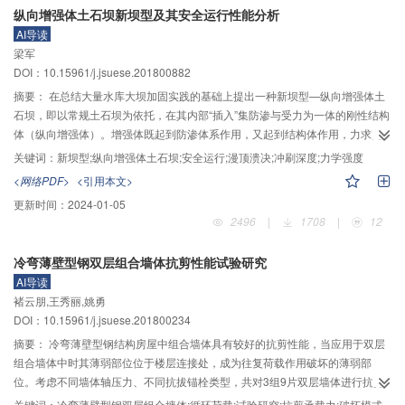
纵向增强体土石坝新坝型及其安全运行性能分析
结合概率密度曲线与失效概率的关系，分析并比较不同损伤评价指标、不同评
AI导读
价标准下的失效概率时程曲线，实现了坝体在不同峰值加速度地震动下的失效
梁军
概率分析评价。对于以往的研究结果，损伤评价指标服从正态分布只是一种假
DOI：10.15961/j.jsuese.201800882
定，并没有详细的依据，从本文的分析结果可以看出：损伤评价指标的概率密
度分布结果只是近似于正态分布的形式，用PDE法得到的损伤评价指标的概率
摘要：
在总结大量水库大坝加固实践的基础上提出一种新坝型—纵向增强体土
分布结果与正态分布的形式有一定的偏差；基于耐震时程加速度曲线下的概率
石坝，即以常规土石坝为依托，在其内部“插入”集防渗与受力为一体的刚性结构
密度演化过程具有较高的计算效率及精度，与正态分布假定相比具有明显的偏
体（纵向增强体）。增强体既起到防渗体系作用，又起到结构体作用，力求克
峰，更趋近于真实的概率分布；选取塑性耗散能、损伤耗散能作为损伤评价指
服传统土石坝（如均质坝、土质心斜墙坝等）在漫顶、渗漏、裂缝等原发性病
关键词：
新坝型;纵向增强体土石坝;安全运行;漫顶溃决;冲刷深度;力学强度
标可以更保守地表征坝体在不同地震动强度下的失效概率。
险，以及滑坡、变形、白蚁等次生性灾害，特别针对传统土石坝存在的洪水漫
<网络PDF>
<引用本文>
顶溃坝、损毁、失效等灾难提出了尽可能的解决方案。从理论上简要分析了纵
更新时间：
2024-01-05
向增强体土石坝相对于常规土石坝抵御洪水漫顶破坏的安全程度，初步阐述这
2496
|
1708
|
12
一新坝型安全运行的机理，分析洪水漫顶造成下游堆石料被冲刷流失，形成坝
体冲坑等水力学过程，冲坑的逐步形成将恶化增强体的受力条件，最终导致增
冷弯薄壁型钢双层组合墙体抗剪性能试验研究
强体上游侧受力而下游侧临空的受力状态，从而影响到整个坝体是否溃决。计
AI导读
算表明，增强体作为刚性结构体延缓了坝体的溃决，并为工程抢险和下游群众
褚云朋,王秀丽,姚勇
转移争取到足够的时间。纵向增强体土石坝在工程建设投资与工期、施工工艺
DOI：10.15961/j.jsuese.201800234
与材料选取方面均有一定优势，对今后建坝或对已建成土石坝的除险加固有着
十分重要的意义和广阔的应用前景。
摘要：
冷弯薄壁型钢结构房屋中组合墙体具有较好的抗剪性能，当应用于双层
组合墙体中时其薄弱部位位于楼层连接处，成为往复荷载作用破坏的薄弱部
位。考虑不同墙体轴压力、不同抗拔锚栓类型，共对3组9片双层墙体进行抗剪
性能试验。研究结果表明：墙体的耗能能力及延性均比单片墙体差，多发生沿
关键词：
冷弯薄壁型钢双层组合墙体;循环荷载;试验研究;抗剪承载力;破坏模式