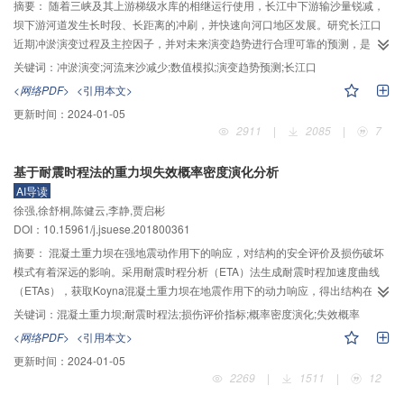
滑；3）靠近监测点的河道糙率反演值受初始估值影响较小，远离监测点的河道
摘要：
随着三峡及其上游梯级水库的相继运行使用，长江中下游输沙量锐减，
糙率反演值受初始估值影响较大；4）糙率初始估值越精确，监测点个数越多，
坝下游河道发生长时段、长距离的冲刷，并快速向河口地区发展。研究长江口
则动态反演开始阶段的波动调整幅度越小，糙率系统误差越小，反演效果越
近期冲淤演变过程及主控因子，并对未来演变趋势进行合理可靠的预测，是当
好。所提出的模型综合了河道糙率先验知识和糙率反演的特征，可有效用于城
前河口演变及治理研究的一大难题。利用GIS方法定量分析了长江口河段（徐六
关键词：
冲淤演变;河流来沙减少;数值模拟;演变趋势预测;长江口
镇化平原河网糙率参数的动态反演。
泾至横沙）1997年以来的冲淤演变特征，在此基础上使用经充分率定和验证后
<网络PDF>
<引用本文>
的长江口年代际冲淤演变数学模型（Delft3D），预测至2030年和2050年长江
更新时间：
2024-01-05
口河段冲淤演变趋势。根据实测冲淤过程定量分析可知，1997—2015年长江口
2911
|
2085
|
7
河段局部河势发生显著调整，整体呈冲刷下切态势，冲刷强度随来沙量减少而
3
增大；其中，2010—2015年年均净冲刷量达0.75 亿m
，且冲刷主要分布于10
基于耐震时程法的重力坝失效概率密度演化分析
m以下的深槽，浅滩以淤积为主。数值模拟预测结果表明：现状来沙量（1.25
AI导读
亿t/a）条件下该河段2015—2030年保持强烈冲刷；2030—2050年冲刷有所减
徐强,徐舒桐,陈健云,李静,贾启彬
弱，但在极端低来沙量（1.00 亿t/a）条件下维持强烈冲刷，且存在由“淤滩刷
DOI：10.15961/j.jsuese.201800361
槽”转变为“刷滩刷槽”的趋势。在自然条件及人类活动的双重影响下，河口冲淤
演变过程复杂多变，作者所给出的演变趋势预测结果可为长江口综合整治提供
摘要：
混凝土重力坝在强地震动作用下的响应，对结构的安全评价及损伤破坏
技术支撑。
模式有着深远的影响。采用耐震时程分析（ETA）法生成耐震时程加速度曲线
（ETAs），获取Koyna混凝土重力坝在地震作用下的动力响应，得出结构在不
同损伤评价指标下的概率密度演化过程及失效概率时程曲线。建立Koyna混凝
关键词：
混凝土重力坝;耐震时程法;损伤评价指标;概率密度演化;失效概率
土重力坝有限元模型，模拟坝体在ETA时程下（对应均匀增加的峰值加速度）的
<网络PDF>
<引用本文>
动力响应及损伤过程；采用塑性耗散能、损伤耗散能、损伤体积及基准损伤体
更新时间：
2024-01-05
积作为损伤评价指标，基于概率密度演化（PDE）理论，建立其概率密度演化
2269
|
1511
|
12
模型，利用概率密度演化法计算不同损伤评价指标下的概率密度曲线随ETA时程
的演化过程；选取2个典型破坏状态分别作为中等破坏、严重破坏的评价标准，