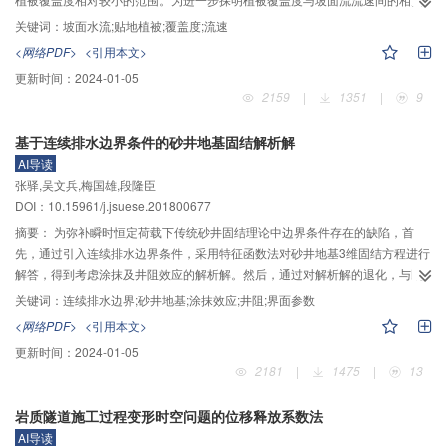
关系，基于坡面流系列概化变坡水槽试验，采用人工塑料草模拟贴地植被，设
关键词：
坡面水流;贴地植被;覆盖度;流速
置了在0～80%范围之间的9种不同的贴地植被覆盖度、3种不同的坡度（10°、
<网络PDF>
<引用本文>
20°、25°）以及6个不同的流量级（0.286～1.058 L/s）条件下的共计162组清
更新时间：
2024-01-05
水径流试验，对坡面流流速特性进行了定量研究。试验结果表明：随着贴地植
2159
|
1351
|
9
被覆盖度的增大，流速沿坡长由增大变为减小；当覆盖度小于30%时，流速受
流量的影响较大；当覆盖度大于30%后，流速受流量的影响较小。将植被覆盖
基于连续排水边界条件的砂井地基固结解析解
–x
度引入坡面流流速计算公式，采用生长模型中常见的e
表达形式反映植被对坡
AI导读
面粗糙度的影响，对公式中的k进行修正，应用非线性回归的方法对试验数据进
张驿,吴文兵,梅国雄,段隆臣
行回归分析，确定参数k、a、b、c分别为10.06、–1.71、0.22、0.4，所得公式
DOI：10.15961/j.jsuese.201800677
2
的计算效果良好（R
=0.96）。将公式应用于其他文献中提及的实验室水槽试验
2
条件，所得的计算值与文献中的实测值符合较好（R
=0.73）。公式对实验室试
摘要：
为弥补瞬时恒定荷载下传统砂井固结理论中边界条件存在的缺陷，首
验具有良好的适应性，而其对野外条件的适用性仍有待于进一步检验。
先，通过引入连续排水边界条件，采用特征函数法对砂井地基3维固结方程进行
解答，得到考虑涂抹及井阻效应的解析解。然后，通过对解析解的退化，与既
有的研究结果对比，验证所得解的正确性。最后，根据所得解析解对砂井地基
关键词：
连续排水边界;砂井地基;涂抹效应;井阻;界面参数
在连续排水边界条件下的超孔隙水压力及平均固结度进行分析。分析结果表
<网络PDF>
<引用本文>
明：连续排水边界条件可以通过改变界面参数b值的大小，实现从完全不排水到
更新时间：
2024-01-05
完全排水整个过程的表达，从而对传统砂井固结理论进行补充。在超孔隙水压
2181
|
1475
|
13
力方面，随着b值的减小，地基表面排水能力降低，在地基顶面处，也逐渐出现
一定的超孔隙水压力，且b越小，顶面处的超孔隙水压力越大；在同一水平面
岩质隧道施工过程变形时空问题的位移释放系数法
处，距离砂井越远，孔压越大。在固结度方面，随着b的减小，地基平均固结度
AI导读
显著降低，故传统固结理论中的顶面完全排水条件，可能会高估地基的实际固