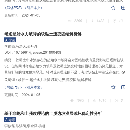
楼层连接处的面外失稳或楼层梁的压屈破坏；楼层连接处构造成为此类结构承
<网络PDF>
<引用本文>
载的关键，层内拉条对提高双层墙体抗剪承能力作用不明显。楼层连接处发生
更新时间：
2024-01-05
平面外位移，刚度及承载力会突然陡降，且随轴压力增大试件发生平面外随机
2299
|
1488
|
13
性失稳增大，仅通过采用撑杆增加楼层竖向抗压能力，对提高墙体平面外稳定
作用不明显；双螺帽抗拔锚栓对提高墙体承载力作用明显，建议此类多层房屋
考虑起始水力坡降的软黏土流变固结解析解
楼层连接处采用此类锚栓，能有效提高墙体抗剪能力。
AI导读
李传勋,马浩天,金丹丹
DOI：10.15961/j.jsuese.201800408
摘要：
软黏土中渗流存在的起始水力坡降会对固结性状有重要影响已逐渐被认
识。但能同时考虑起始水力坡降及软黏土流变特性的固结理论仍鲜见报道，对
其解析解的研究更为罕见。针对现有理论的不足，考虑软黏土中渗流存在的起
始水力坡降及黏性土的流变特性，基于太沙基1维固结理论建立其控制方程，应
关键词：
软黏土;起始水力坡降;移动边界;流变固结;解析解
用拉普拉斯变换获得其解析解。目前存在的考虑起始水力坡降的线性固结解析
<网络PDF>
<引用本文>
解和达西定律下考虑流变模型的固结解析解均是本文解的特例，且本文所得解
更新时间：
2024-01-05
析解与相应差分解的计算结果十分相近。基于该解析解着重分析了起始水力坡
1903
|
1614
|
8
降和不同流变模型对固结性状的影响。结果表明：考虑软黏土流变特性后，起
始水力坡降（i
）、土层厚度（H）与外荷载（q
）的比值（R）对固结性状的
0
0
基于非饱和土强度理论的土质边坡浅层破坏稳定性分析
影响并未发生明显改变；R值越大，移动边界到达土层底面所需时间越长，相同
AI导读
时刻土中残留的超静孔压值越大，土层平均固结度越小。考虑流变特性后，移
李修磊,陈洪凯,李金凤,杨超
动边界到达土层底面的条件发生改变。如果流变模型参数取值相同，不同流变