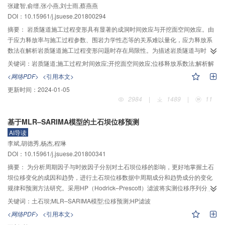
张建智,俞缙,张小燕,刘士雨,蔡燕燕
结速度。涂抹区以及砂井中渗透系数的降低均会显著降低地基固结速度，所
DOI：10.15961/j.jsuese.201800294
以，施工中应减小对井壁土体的扰动，增加竖井的渗流能力，以减弱涂抹和井
阻效应。尽管砂井地基以径向渗流为主，但竖向渗流对地基的固结也有较大影
摘要：
岩质隧道施工过程变形具有显著的成洞时间效应与开挖面空间效应。由
响，忽略其作用可能会导致地基的固结沉降预测速度被低估。
于应力释放率与施工过程参数、围岩力学性态等的关系难以量化，应力释放系
数法在解析岩质隧道施工过程变形问题时存在局限性。为描述岩质隧道与时
间、空间相关的复杂的施工力学过程，假设围岩为Burgers体和Drucker–Prager
关键词：
岩质隧道;施工过程;时间效应;开挖面空间效应;位移释放系数法;解析解
组合模型。利用弹性–黏弹性对应原理与非关联流动法则建立无支护隧道变形
<网络PDF>
<引用本文>
解，采用位移释放系数法描述隧道施工过程变形的时空效应。获得的2维平面应
更新时间：
2024-01-05
变无支护隧道最大径向位移的数学函数形式与Manh解一致；当不考虑时间因素
2984
|
1489
|
11
时，本文解可退化为Park解。通过与既有数值解和解析解对比，验证了本文解
的正确有效性。进而分析隧道时空变形曲线，包括隧道蠕变特征曲线、围岩变
基于MLR–SARIMA模型的土石坝位移预测
形径向分布曲线和隧道纵剖面变形曲线，得到关于黏聚力、内摩擦角、扩容角
AI导读
与延迟时间等参数的敏感性规律。结果表明：随着时间推移或纵向距离的增
李斌,胡德秀,杨杰,程琳
大，隧道变形非线性递增；随着围岩深度的增加，隧道变形递减，隧道变形和
DOI：10.15961/j.jsuese.201800341
塑性区半径均为黏聚力与内摩擦角的非线性递减函数；围岩扩容加剧了隧道变
形；延迟时间控制了隧道变形的时程规律；隧道时空变形对介入参数的敏感性
摘要：
为分析周期因子与时效因子分别对土石坝位移的影响，更好地掌握土石
与其物理意义一致。位移释放系数法成功描述了岩质隧道施工过程变形的时空
坝位移变化的成因和趋势，进行土石坝位移数据中周期成分和趋势成分的变化
效应，可为施工过程提供理论指导。
规律和预测方法研究。采用HP（Hodrick–Prescott）滤波将实测位移序列分解
为趋势项和周期项两部分，对趋势项建立基于MLR（multiple linear
关键词：
土石坝;MLR–SARIMA模型;位移预测;HP滤波
regression）的预测模型，对周期项建立基于SARIMA（seasonal auto-
<网络PDF>
<引用本文>
regressive integrated moving average）的预测模型，结合以上两模型的结果