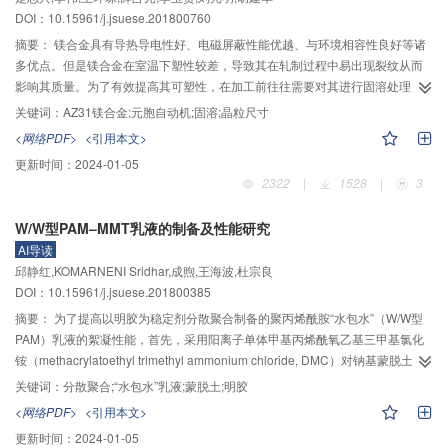
凸起高度随着剪切点至V型角中心点的长度增加而增加。在满足井控要求的情况
DOI：10.15961/j.jsuese.201800760
下，设计剪切闸板时，冲击块的刃口倒角以20°为宜，V型角越小越好并尽可能
摘要：
镁合金具有导热导电性好、电磁屏蔽性能优越、与环境相容性良好等诸
地缩短剪切点至V型角中心点的长度。钻杆断口凸起高度随着钻杆内径及壁厚的
多优点。但是镁合金在室温下塑性较差，导致其在轧制过程中易出现裂纹从而
增大而增大，在满足钻采的要求下，钻杆宜选用小通径薄壁钻杆。
影响其质量。为了有效提高其可塑性，在加工前往往需要对其进行固溶处理。
基于此，通过金相实验，得到AZ31镁合金管材原始晶粒组织，基于晶粒长大的
关键词：
AZ31镁合金;元胞自动机;固溶;晶粒尺寸
热力学机制、曲率驱动机制和能量耗散机制，建立元胞自动机模型，针对镁合
<网络PDF>
<引用本文>
金建立了三大晶粒演变规则，研究AZ31镁合金在不同温度和不同时间下晶粒演
更新时间：
2024-01-05
变规律与边数变化情况，最终获得晶粒均匀分布且以六边形为主的微观组织。
2322
|
1528
|
3
通过晶粒长大拓扑学分析与晶粒尺寸分布统计，得出晶粒尺寸在不同温度和时
间内呈正态分布，其中六边形晶粒最多；在此基础上，建立固溶情况下的晶粒
W/W型PAM–MMT乳液的制备及性能研究
长大数学模型，合理预测并控制AZ31镁合金固溶后的晶粒尺寸和最终性能，分
AI导读
析了晶粒长大动力学，得出镁合金生长指数为0.87，并通过实验验证了元胞自
邱静红,KOMARNENI Sridhar,成煦,王海波,杜宗良
动机模型的正确性和合理性，为研究镁合金在变形过程中的晶粒演变奠定基
DOI：10.15961/j.jsuese.201800385
础。
摘要：
为了提高以明胶为稳定剂分散聚合制备的聚丙烯酰胺“水包水”（W/W型
PAM）乳液的絮凝性能，首先，采用阳离子单体甲基丙烯酰氧乙基三甲基氯化
铵（methacrylatoethyl trimethyl ammonium chloride, DMC）对钠基蒙脱土
（sodium-montmorillonite, Na–MMT）进行插层改性制备有机蒙脱土（organic
关键词：
分散聚合;“水包水”乳液;蒙脱土;明胶
montmorillonite, OMMT），通过X射线衍射（X-ray diffraction, XRD）测试得到
<网络PDF>
<引用本文>
插层改性后蒙脱土的层间距由1.25 nm增加至1.43 nm，说明DMC单体已经成功
更新时间：
2024-01-05
插层进入蒙脱土片层。然后，将OMMT引入以明胶为稳定剂的W/W型PAM乳液