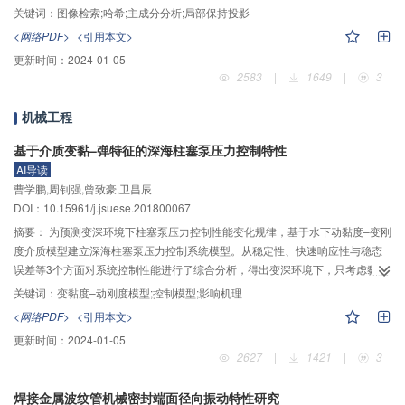
持哈希的图像检索算法。首先对样本进行PCA降维，对PCA变换矩阵进行随机
关键词：
图像检索;哈希;主成分分析;局部保持投影
旋转形成PCA降维矩阵，将原始样本在降维矩阵上进行投影，得到PCA降维样
<网络PDF>
<引用本文>
本。为充分利用样本间的相似性结构，对PCA降维样本进行LPP映射，并引入
更新时间：
2024-01-05
随机矩阵对特征向量进行偏移构造最终编码投影矩阵。再将原始样本投影到编
2583
|
1649
|
3
码投影矩阵，得到最终的降维样本；最后对其进行哈希编码，得到有效的二进
制编码用于图像检索。算法充分考虑样本间的全局和局部相似性结构，体现了
机械工程
样本间所蕴含的局部和全局信息，把随机旋转应用于PCA降维矩阵，减少了编
码之间的量化误差，提高了图像特征的识别能力。分别在3个人脸数据集上进行
基于介质变黏–弹特征的深海柱塞泵压力控制特性
性能测试实验，并与相关方法进行比较，得到了较好的效果。实验结果表明该
AI导读
方法是有效的。
曹学鹏,周钊强,曾致豪,卫昌辰
DOI：10.15961/j.jsuese.201800067
摘要：
为预测变深环境下柱塞泵压力控制性能变化规律，基于水下动黏度–变刚
度介质模型建立深海柱塞泵压力控制系统模型。从稳定性、快速响应性与稳态
误差等3个方面对系统控制性能进行了综合分析，得出变深环境下，只考虑黏度
影响时，系统稳定性指标和动态响应参数由初态值，即相位裕度59.4°、幅值裕
关键词：
变黏度–动刚度模型;控制模型;影响机理
度8.77 dB、上升时间0.045 s、稳态误差3.4%，分别增加至138.4°、23.4 dB、
<网络PDF>
<引用本文>
0.28 s、7.4%；只考虑刚度影响时，各参数由初态值分别减少为42.6°、23.4
更新时间：
2024-01-05
dB、0.038 s、1.2%；考虑黏度–刚度复合作用时，各参数由初态值分别增加至
2627
|
1421
|
3
137.6°、23.1 dB、0.265 s、7.3%。结果表明：变深环境下只考虑黏度影响与
考虑黏度–刚度复合作用时，系统稳定性均随水深的增加而增加，快速响应性与
焊接金属波纹管机械密封端面径向振动特性研究
稳态误差均随水深的增加而下降；只考虑刚度影响时，相关特性的变化趋势刚