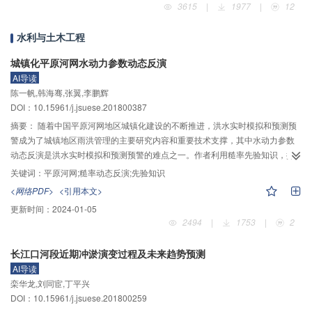
3615
|
1977
|
12
康需求，是当前生态水利理论体系研究及关键技术研发的前沿和热点问题，也
是推动国家生态文明建设和落实长江大保护的必然要求。围绕上述问题，提出
水利与土木工程
以“应用基础–关键技术–工程示范–监测评价”为主线的研究目标：1）辨析鄱阳
湖五河及湖区生态水利特征因子及其对开发利用的响应机制；2）研发面向岸
城镇化平原河网水动力参数动态反演
上、水陆交错带与水体的生态水利综合治理技术体系；3）提出生态水利综合治
AI导读
理技术及规划设计方案并进行工程示范；4）构建河湖生态水利建设模式与监测
陈一帆,韩海骞,张翼,李鹏辉
评价体系。通过开展多学科交叉、点面结合、理论与实践统一的研究，拟揭示
DOI：10.15961/j.jsuese.201800387
河湖生态水利特征因子的互作互馈机制，提出耦合工程、资源、环境与生态的
摘要：
随着中国平原河网地区城镇化建设的不断推进，洪水实时模拟和预测预
监测评价指标体系，实现理论创新；研发红壤丘陵旱坡地农业节水控污保土系
警成为了城镇地区雨洪管理的主要研究内容和重要技术支撑，其中水动力参数
列关键技术和受损水生生境的水利工程辅助修复关键技术，实现技术创新；提
动态反演是洪水实时模拟和预测预警的难点之一。作者利用糙率先验知识，探
出规划导则、设计指南、治理技术、监测指标、评估方法、建设模式等全链条
索了城镇化平原区河网水动力模型重要参数糙率的动态反演技术。首先，基于
布局的河湖生态水利综合治理系统解决方案，实现集成创新。
关键词：
平原河网;糙率动态反演;先验知识
糙率空间变化的连续性和缓变性，提出了以糙率空间分布平滑性作为先验知
<网络PDF>
<引用本文>
识，建立了表征糙率空间变化的平滑度矩阵。然后，将糙率空间分布平滑性作
更新时间：
2024-01-05
为软约束条件，并结合适用于非线性动态系统实时校正的扩展卡尔曼滤波算
2494
|
1753
|
2
法，建立了一个稳健的城镇化平原河网糙率参数动态反演模型，从而进行河网
水动力模型重要参数糙率的动态反演。通过一个四级河道组成的河网的应用分
长江口河段近期冲淤演变过程及未来趋势预测
析，系统检验了糙率空间分布平滑度权重系数、糙率初始估值和测站个数对河
AI导读
道糙率动态反演效果的影响。结果表明：1）通过调整糙率空间分布平滑度权重
栾华龙,刘同宦,丁平兴
系数，可以有效控制糙率动态反演的稳定性和空间反演特性；2）靠近监测点的
DOI：10.15961/j.jsuese.201800259
河道糙率反演值趋于真实值，远离监测点的河道糙率反演值趋于空间分布平