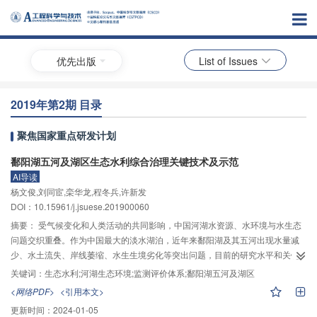
优先出版
List of Issues
2019年第2期 目录
聚焦国家重点研发计划
鄱阳湖五河及湖区生态水利综合治理关键技术及示范
AI导读
杨文俊,刘同宦,栾华龙,程冬兵,许新发
DOI：10.15961/j.jsuese.201900060
摘要：
受气候变化和人类活动的共同影响，中国河湖水资源、水环境与水生态
问题交织重叠。作为中国最大的淡水湖泊，近年来鄱阳湖及其五河出现水量减
少、水土流失、岸线萎缩、水生生境劣化等突出问题，目前的研究水平和关键
技术无法满足新时期生态优先、绿色高质量发展的要求。如何将资源、生态、
关键词：
生态水利;河湖生态环境;监测评价体系;鄱阳湖五河及湖区
环境等约束融入水利工程规划、建设与运行，厘清水利工程对河湖生态环境的
<网络PDF>
<引用本文>
影响以及在这种影响下生态系统的演变趋势，提出减缓其影响的技术措施；如
更新时间：
2024-01-05
何在水资源开发利用过程中，既能满足人类社会需求，又能兼顾水生态系统健