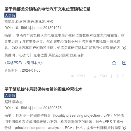
随机噪声，加噪结果返回主程序中作为计算信息增益率的参数。主程序利用指
基于局部差分隐私的电动汽车充电位置隐私汇聚
数机制选择最佳细分方案，递归过程直至样本数为0时停止。实验采用UCI数据
AI导读
库的car数据集进行测试，在不同隐私预算下将等比分配与等差分配两种方案得
熊星星,刘树波,李丹,李永凯,王俊
到的分类结果准确率进行对比。实验结果表明：本文算法在可接受的分类准确
DOI：10.15961/j.jsuese.201801051
率降低的情况下满足差分隐私保护；与传统隐私预算分配相比，本文算法在相
同隐私预算下提高了分类准确率；对于car数据集，本文算法在隐私预算为0.7或
摘要：
电动汽车频繁接入充电桩充电而产生的位置数据对优化充电桩布置、指
0.8时可较好兼顾数据集的安全性和有效性。因此，在一定程度上依据决策树高
导电力调度具有重要意义。然而充电位置数据对于汽车用户来说属于隐私信
度等差分配隐私预算的方案可改善分类准确率，可实际应用于决策树分类算
息。为防止汽车用户的隐私泄露，亟需探索研究隐私汇聚充电位置数据的方
法。
法。采用局部差分隐私技术保护电动汽车充电位置数据，通过引入贝叶斯随机
关键词：
电动汽车;充电位置;局部差分隐私;隐私保护
多伪隐私算法设计一种基于分区的隐私保护充电位置数据汇聚方法。该方法利
<网络PDF>
<引用本文>
用贝叶斯随机多伪隐私算法设计了一个用于本地化扰动充电位置数据的局部混
更新时间：
2024-01-05
淆算法，然后，结合随机多伪算法的重构算法设计了满足稀疏、样本量小等特
2983
|
1741
|
7
点的充电位置数据的隐私汇聚方法。同时，在保证隐私保护水平的前提下，通
过对位置域进行划分以缩小隐私位置域，进一步提高汇聚结果的可用性。对所
基于随机旋转局部保持哈希的图像检索技术
设计方法的隐私性进行分析。最后，在正态分布、均匀分布、峰值分布和随机
AI导读
分布4种不同的合成数据集以及公开的Gowalla数据集上进行验证。实验结果表
赵珊,李永思
明：在相同隐私水平的条件下，所设计的方法在可用性方面优于基于随机映射
DOI：10.15961/j.jsuese.201800675
矩阵的隐私汇聚方法。
摘要：
针对基于局部保持投影（locality preserving projection，LPP）的哈希
用于图像检索造成图像表征力不强、检索效率低下的问题，融合LPP及主成分
分析（principal component analysis，PCA）技术，提出一种随机旋转局部保