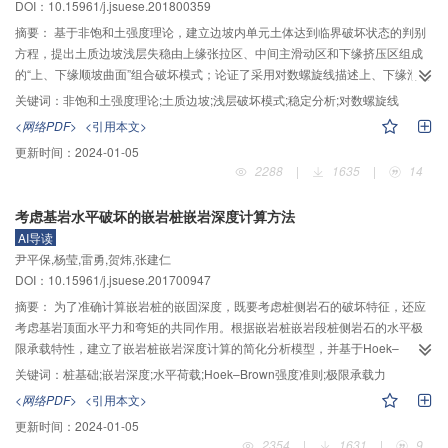
DOI：10.15961/j.jsuese.201800359
模型下软黏土固结初期超静孔压消散曲线基本重合，移动边界随时间的下移曲
线亦基本重合；固结后期超静孔压消散曲线虽略有差异，但其对计算结果影响
摘要：
基于非饱和土强度理论，建立边坡内单元土体达到临界破坏状态的判别
甚微，可忽略。
方程，提出土质边坡浅层失稳由上缘张拉区、中间主滑动区和下缘挤压区组成
的“上、下缘顺坡曲面”组合破坏模式；论证了采用对数螺旋线描述上、下缘滑动
体破裂面形态的合理性，并采用极限平衡理论建立了适用于非饱和土质边坡浅
关键词：
非饱和土强度理论;土质边坡;浅层破坏模式;稳定分析;对数螺旋线
层破坏的稳定性分析方法。结果表明：“上、下缘顺坡曲面”组合破坏稳定分析方
<网络PDF>
<引用本文>
法能够较好地反映滑坡深度z
与中间主滑动区范围L
之间的变化关系；对于饱
w
2
更新时间：
2024-01-05
和土质边坡，内摩擦角和边坡坡度对边坡稳定性的影响非常小，土体黏聚力的
2288
|
1635
|
14
影响则要大得多；对于非饱和土质边坡，土体黏聚力和内摩擦角的减小及边坡
坡度的增大均会显著减弱边坡浅层土体的稳定性；土质边坡处于临界状态（安
考虑基岩水平破坏的嵌岩桩嵌岩深度计算方法
全稳定系数FS=1.0）时，随着土体饱和度的增加潜在滑坡体的破裂面逐渐向浅
AI导读
层迁移，说明降雨入渗导致饱和度上升的土质边坡更容易发生浅层失稳破坏；
尹平保,杨莹,雷勇,贺炜,张建仁
对于有限长度的土质边坡，无限长斜坡稳定分析方法得到的稳定安全系数偏于
DOI：10.15961/j.jsuese.201700947
保守，考虑了滑坡体上、下缘力学作用的组合破坏稳定分析方法更为合理准
确。
摘要：
为了准确计算嵌岩桩的嵌固深度，既要考虑桩侧岩石的破坏特征，还应
考虑基岩顶面水平力和弯矩的共同作用。根据嵌岩桩嵌岩段桩侧岩石的水平极
限承载特性，建立了嵌岩桩嵌岩深度计算的简化分析模型，并基于Hoek–
Brown强度准则和静力平衡原理，推导了考虑基岩顶面水平力和弯矩共同作用
关键词：
桩基础;嵌岩深度;水平荷载;Hoek–Brown强度准则;极限承载力
的嵌岩桩嵌岩深度理论计算公式。算例对比分析发现，通过理论公式计算得到
<网络PDF>
<引用本文>
的嵌岩深度值与规范方法的结果更为接近。在此基础上探讨了基岩顶面处水平
更新时间：
2024-01-05
荷载、桩径、桩侧岩石抗压强度、岩石质量分类指标对嵌岩桩嵌固深度的影
2354
|
1631
|
9