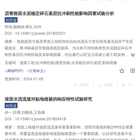
响，计算结果表明：嵌岩深度随水平力增加近似呈现线性关系增大，随弯矩增
加呈现非线性关系增大，而随桩径、岩石单轴抗压强度及岩体地质力学分类指
沥青路面水泥稳定碎石基层抗冲刷性能影响因素试验分析
标RMR增加呈现非线性关系减小。保持其他条件相同，当桩径由1.0 m增大到
AI导读
2.0 m和3.0 m时，对应的最小嵌岩深度约分别减小32%和44%；当岩石单轴抗
郭瑞,杨晓娟,蒋红,刘冲
压强度由15 MPa增加到30、45和60 MPa时，对应的最小嵌岩深度分别减小
DOI：10.15961/j.jsuese.201800221
44.4%、59.7%及67.6%；当岩体地质力学分类指标RMR值由30增加到45、60
和75时，对应的最小嵌岩深度分别减小48.9%、72.3%及84.2%。与岩石单轴
摘要：
路面面层与基层界面之间积存的自由水因压力变化而高速流动并产生泵
抗压强度相比，岩体地质力学分类指标RMR对嵌岩深度的影响更为显著，当
吸效应，将冲刷基层导致路面面层损坏。为分析不同结构类型水泥稳定碎石半
RMR值大于85时，嵌岩深度不足1.0 m。实际工程设计时，应综合考虑岩石的
刚性基层抗冲刷性能及其影响因素，结合秦巴山区宝汉高速公路工程实例，通
强度、质量以及桩径等方面以确定嵌岩桩的最佳嵌岩深度。
过室内抗冲刷模型试验对悬浮密实型、骨架密实型及骨架空隙型3种典型结构水
关键词：
道路工程;抗冲刷性能;模型试验;水泥稳定碎石基层;影响因素
泥稳定碎石半刚性基层材料抗冲刷性能的影响因素、变化规律及机理进行了研
<网络PDF>
<引用本文>
究。结果表明：随着水泥胶结料含量和强度等级、养生龄期等增加，3种类型水
更新时间：
2024-01-05
泥稳定碎石半刚性基层的抗冲刷性能均随之提高；含水量和压实度过高或过低
2207
|
1560
|
11
均不利于水泥稳定碎石半刚性基层抗冲刷性能提高，实际工程中应严格控制混
合料中含水量和压实度；水泥稳定碎石基层混合料的抗冲刷性能受结构类型影
坡面水流流速对贴地植被的响应特性试验研究
响较大，鉴于工程实际情况建议优先采用骨架密实型结构。
AI导读
孙一,田勇,刘晓燕,王协康
DOI：10.15961/j.jsuese.201800418
摘要：
坡面上植被对坡面流流速有着显著影响，进而对坡面的输沙特性起着重
要作用，而覆盖度是植被影响坡面粗糙度的一个重要因素。以往研究多集中在
植被覆盖度相对较小的范围。为进一步探明植被覆盖度与坡面流流速间的相关