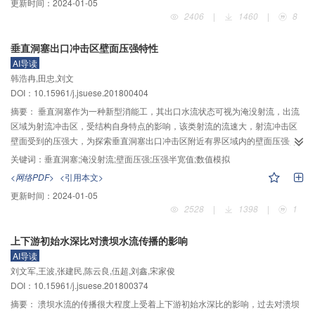
更新时间：
2024-01-05
对土石坝位移进行预测，即MLR–SARIMA预测模型。该模型突出了MLR模型在
2406
|
1460
|
8
趋势性数据上的预测优势和SARIMA模型在周期性数据上的预测优势，且仅从实
测位移数据分析预测，可适用于缺少环境量数据的情况。实测位移序列经HP滤
垂直洞塞出口冲击区壁面压强特性
波分解后，趋势项位移呈缓慢增长趋势，年变幅从1.42至0.51 mm逐渐降低，
AI导读
表明由时效因子引起的土石坝趋势性位移量逐年减小，且已趋于稳定；周期项
韩浩冉,田忠,刘文
位移具有明显年周期性，这是由于土石坝位移受到年周期性变化的水位和温度
DOI：10.15961/j.jsuese.201800404
影响，年变幅约为7.00 mm，表明该土石坝位移量主要是由周期因子引起的周
期性位移；该变化规律符合土石坝位移的一般变化规律，说明HP滤波可很好地
摘要：
垂直洞塞作为一种新型消能工，其出口水流状态可视为淹没射流，出流
提取土石坝位移数据中的周期成分和趋势成分。MLR–SARIMA模型预测结果准
区域为射流冲击区，受结构自身特点的影响，该类射流的流速大，射流冲击区
确，相对误差较小，均在5%以内，且均方根误差、平均绝对误差百分比和调整
壁面受到的压强大，为探索垂直洞塞出口冲击区附近有界区域内的壁面压强分
的平均绝对误差百分比这3个指标均优于单一SARIMA模型，表明MLR–
布规律，为结构设计及水力设计提供科学依据，作者结合某大型泄洪洞工程，
关键词：
垂直洞塞;淹没射流;壁面压强;压强半宽值;数值模拟
SARIMA模型突出了其在预测周期性和趋势性数据方面的优势，可适用于土石坝
采用模型试验、理论推导及数值模拟相结合的方法，针对不同的出口射流流速
<网络PDF>
<引用本文>
位移预测。
及不同压坡位置，研究了垂直洞塞出口射流冲击区的壁面压强特性。结果表
更新时间：
2024-01-05
明：冲击压强的试验和数值模拟结果吻合良好；当轴线上压强测点同压强最大
2528
|
1398
|
1
值处的距离和压强半宽值的比值小于1时，试验及数模得到的壁面压强与理论分
析曲线贴合，但当该比值大于1时，且压坡段与射流中心之间距离和射流直径之
上下游初始水深比对溃坝水流传播的影响
比较小时，两者结果明显高于理论曲线，理论曲线此时不适用。定量分析表
AI导读
明：随着下游压坡段与射流中心之间距离的增加，底板轴线压强分布逐渐贴合
刘文军,王波,张建民,陈云良,伍超,刘鑫,宋家俊
理论曲线；当压坡段与射流中心之间距离和射流直径之比大于2.35时，冲击区
DOI：10.15961/j.jsuese.201800374
下游压坡段位置对底板压强半宽值无显著影响，各试验组次中底板压强半宽约
为射流直径的0.3倍；射流冲击区内，顶部和侧壁壁面的压强随着离射流中心的
摘要：
溃坝水流的传播很大程度上受着上下游初始水深比的影响，过去对溃坝