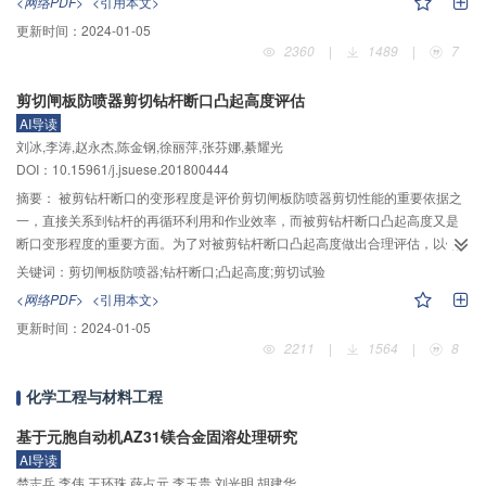
<网络PDF>
<引用本文>
响。首先，使用了流动因子判定流动状态、网格无关性分析确定网格尺寸、文
更新时间：
2024-01-05
献计算结果对比等方法，保证了数值计算模型的正确性。然后，结合楔效应理
2360
|
1489
|
7
论与压力云图分析，提出了多楔现象，即：等边三角形微孔存在3个性质不同的
楔。方向角的变化改变了各楔与密封端面旋转线速度间的夹角，故各楔的性质
剪切闸板防喷器剪切钻杆断口凸起高度评估
与强度随方向角的变化而变化。流体流经各楔，会产生不同的楔效应，多楔效
AI导读
应的组合影响了压力分布，最终决定了密封性能。最后，基于多楔现象，研究
刘冰,李涛,赵永杰,陈金钢,徐丽萍,张芬娜,綦耀光
了等边三角形微孔端面机械密封的泄漏率与开启力。低压差下，方向角α=40°
DOI：10.15961/j.jsuese.201800444
时泄漏率最小；高压差下，α=110°时泄漏率最小；增大转速将强化泄漏率的变
化趋势。开启力在α∈[0°,120°]时，先减小后增大，α=60°时开启力最小；当
摘要：
被剪钻杆断口的变形程度是评价剪切闸板防喷器剪切性能的重要依据之
α∈[0°,40°]及α∈[100°,120°]时，开启力随转速增加而增大；当α∈[40°,100°]
一，直接关系到钻杆的再循环利用和作业效率，而被剪钻杆断口凸起高度又是
时，开启力随转速增加而减小。
断口变形程度的重要方面。为了对被剪钻杆断口凸起高度做出合理评估，以钻
杆为研究对象，依据运动学基本规律建立剪切闸板的运动方程，综合考虑作业
关键词：
剪切闸板防喷器;钻杆断口;凸起高度;剪切试验
参数，以坐标转换公式的矩阵形式和滑移线理论为基础，分别给出由单剪切点
<网络PDF>
<引用本文>
导致被剪钻杆断口在任意时刻及最终凸起高度的理论预测式，继而确定断口凸
更新时间：
2024-01-05
起位置并建立冲击块导致被剪钻杆断口凸起高度的理论评估模型。用剪切闸板
2211
|
1564
|
8
防喷器进行剪切CT90管的剪切试验，获得CT90管的断口数据对评估模型进行
验证，结果表明所建立的评估模型与剪切试验获得的断口凸起高度的相对误差
化学工程与材料工程
在10%以内，具有较高的可靠性和适用性。分析V型角、刃口倒角等剪切闸板冲
击块关键结构参数及钻杆结构尺寸对被剪钻杆断口凸起高度的影响规律，研究
基于元胞自动机AZ31镁合金固溶处理研究
表明钻杆断口凸起高度随着V型角的增大而增加，随着刃口倒角的增大呈波浪形
AI导读
变动，且波谷逐步增加，刃口倒角在20°时，钻杆断口凸起高度最小，钻杆断口
楚志兵,李伟,王环珠,薛占元,李玉贵,刘光明,胡建华