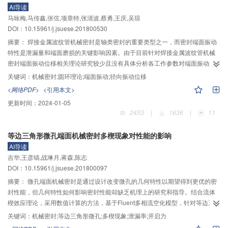
AI导读
好相反；并得出在0～1 000 m、1 000～7 000 m两海层下泵压力控制系统可分
马咏梅,马传鑫,张弦,项章特,张清波,蔡勇,王庆,吴琼
别视作变黏度–动刚度系统、变黏度–定刚度系统。最后，通过模拟变深环境下
DOI：10.15961/j.jsuese.201800530
泵的动静性能试验，验证了上述理论分析结果的合理性和有效性。
摘要：
焊接金属波纹管机械密封是轴类密封的重要类型之一，而密封端面振动
特性是泄漏量和端面磨损的关键影响因素。由于目前针对焊接金属波纹管机械
密封端面振动位移相关理论研究较少且没有具体分析各工作参数对端面振动的
影响。首先，作者建立了端面密封环的几何模型和极坐标下端面所受表面压力
关键词：
机械密封;圆环理论;端面振动;径向振动位移
以及分布力矩的数学模型；采用圆环理论和数值分析方法，推导出受谐波形式
<网络PDF>
<引用本文>
载荷条件下端面振动位移的求解公式。然后，利用MATLAB求解出密封端面在
更新时间：
2024-01-05
不同工况条件下轴向振动和径向振动位移特解。发现在相同的工况条件下径向
2453
|
1636
|
11
振动位移均大于轴向振动位移。最后，设计了径向振动试验，利用电涡流传感
器测量密封端面径向振动位移，分别探究了介质压力、工作转速、载荷系数和
等边三角形微孔端面机械密封多楔现象对性能的影响
压缩量对径向振动位移的影响。结果表明：工作转速和压缩量对径向振动位移
AI导读
影响较大，介质压力和载荷系数对径向振动位移影响趋势相同。径向振动位移
吉华,王彦镐,战琳月,蒋森,陈志
随着转速的增大而急剧增大；随着压缩量的增加先缓慢增大后迅速增大；随着
DOI：10.15961/j.jsuese.201800097
介质压力的升高、载荷系数的增大，径向振动位移先减小后增大。对比理论计
算和试验结果，验证了密封端面振动位移数学模型的正确性。优选出合理的工
摘要：
微孔端面机械密封是通过设计改变微孔的几何特性以期望得到更优的密
作参数范围为：介质压力为0.4～1.4 MPa，工作转速为1 500～2 500 r/min，载
封性能，但几何特性如何影响密封性能却缺乏机理上的研究和指导。结合流体
荷系数K为0.60～0.75，压缩量为4～6 mm。
楔效应理论，采用数值计算的方法，基于Fluent多相流空化模型，针对等边三角
形微孔端面机械密封，建立了其中1个微孔周期的间隙流体的3维数值计算模
关键词：
机械密封;等边三角形微孔;多楔现象;泄漏率;开启力
型，研究不同方向角下等边三角形微孔几何特性的改变对泄漏率和开启力的影