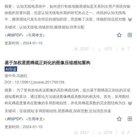
证明了本文所提模型能够更准确地描述信息传播规律，反映社交网络的信息传
摘要：
认知无线电系统中，如何进行有效地频谱感知是关系到次用户系统传输
播过程。
效能的首要问题，也是认知无线电长期的研究热点之一。传统的认知无线电
中，频谱感知只发生在特定的感知阶段，而忽略了决策、传输阶段信息对频谱
感知的支持作用。提出了一种充分利用传输阶段的信息进行频谱感知的方法，
关键词：
认知无线电;传输阶段;频谱感知;功率分配
并基于感知结果优化下一阶段的发射功率分配。考虑基于解码信息的频谱感知
<网络PDF>
<引用本文>
算法，在传输阶段，次用户接收机在接收到次用户发射机的信息后，对信息进
更新时间：
2024-01-10
行解码；之后，将次用户信息从接收信号中去除，利用剩余的信号检测主用户
2235
|
1872
|
7
的工作状态，并根据状态的不同，优化次用户下一阶段的发射功率。数值仿真
结果表明，相对于传统的衬底式认知无线电算法（传输阶段的信息没有被用于
基于加权星图稀疏正则化的图像压缩感知重构
频谱感知），在对主用户造成相同的平均干扰情况下，提出的算法能够在一定
AI导读
程度上提升次用户平均信道容量。提出的算法通过对传输阶段信息的二次利
谢中华,马丽红
用，能够为频谱感知行为提供更多的可用信息，提升检测主用户当前工作状态
DOI：10.15961/j.jsuese.201700156
的正确率，在对主用户造成一定的平均干扰约束下，更加精确地控制次用户自
身的传输参数，从系统机制的层面上提高了对通信信道的综合利用率。
摘要：
为了更有效地表达图像的高阶稀疏结构，提出基于图稀疏正则化的压缩
感知重构算法，通过图论方法描述图像稀疏系数间的相关性。首先，采用图结
构化稀疏度量表征图像的非局部相似性，并化简稀疏系数的完全图结构为仅与
均值节点连接的星图结构，以实现更高效的稀疏表达；然后，通过加权范数的
关键词：
压缩感知;非局部相似性;星图稀疏;加权范数;近似消息传递
形式体现稀疏系数的不同重要性，达到自适应恢复的目的。进一步，提出求解
<网络PDF>
<引用本文>
星图稀疏模型的近似消息传递算法，通过引入辅助变量，使得权值参数和稀疏
更新时间：
2024-01-10
系数的优化问题更易求解。实验结果表明，所提出的算法在客观质量和主观质
2647
|
2079
|
2
量上优于其他基于非局部稀疏模型的重构算法，验证了星图稀疏模型的有效