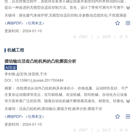
型，且在焊接过程中，系统存在各类不确定因素并易受到内外界扰动的问题，
提出一种改进的无模型自适应控制方法。首先，设计了带有可测与不可测干扰
以及不确定因素的动态线性化泛模型，采用参数估计算法在线估计伪偏导数，
关键词：
熔化极气体保护焊;无模型自适应控制;非参数动态线性化;干扰观测器
引入干扰观测器实时补偿逼近内外界扰动和不确定因素；进而，通过构建准则
<网络PDF>
<引用本文>
函数设计出弧长系统的控制律通，在此基础上，得到改进的无模型自适应控制
更新时间：
2024-01-10
方案；最后，证明了该方法的鲁棒稳定性。仿真结果表明：与现有无模型自适
2362
|
2009
|
0
应控制方案相比，所提出方法具有良好的跟踪性能和更快的响应速度；当焊接
过程中遇到可测和不可测干扰以及不确定因素时，所提出的控制方法具有更强
机械工程
的鲁棒性，从而确保了焊接过程中弧长的稳定和较好的控制品质。
摆动输出活齿凸轮机构的凸轮廓面分析
AI导读
李剑锋,赵宏伟,张雷雨,于洋
DOI：10.15961/j.jsuese.201700484
摘要：
传统摆动从动件凸轮机构具有体积小、价格低廉、运动特性良好、可产
生复杂运动规律等优点，在印刷机械、农业机械、纺织机械、自动化办公设备
等方面有着广泛的应用。随着自动化机械不断朝着高速化、精密化、轻量化的
方向发展，对传统的摆动从动件凸轮机构提出了更高的要求。传统摆动从动件
关键词：
活齿凸轮机构;摆动输出;廓面方程;曲率分析;廓面干涉
凸轮机构在实现大摆角范围输出时需要较大结构尺寸，且凸轮与从动件间多为
<网络PDF>
<引用本文>
单个高副接触，承载能力较弱，使其应用受到了一定程度的限制。作者以活齿
更新时间：
2024-01-10
传动和凸轮机构为基础，提出了一种综合两种传动形式优点的摆动输出活齿凸
2597
|
2417
|
9
轮机构，具有齿数灵活、摆角范围宽、可按多种既定凸轮曲线规律摆动输出的