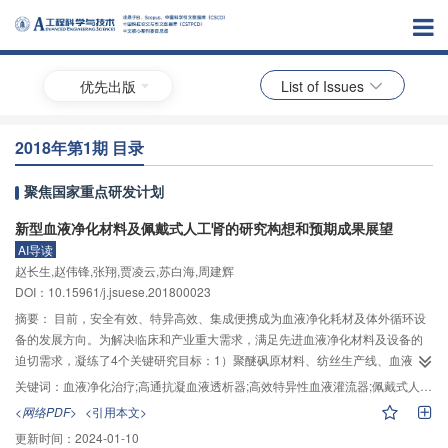
优先出版
List of Issues
2018年第1期 目录
聚焦国家重点研发计划
新型血液净化材料及佩戴式人工肾的研究构想和预期成果展望
AI导读
赵长生,赵伟锋,张翔,贾凌云,苏白海,周建辉
DOI：10.15961/j.jsuese.201800023
摘要：
目前，安全有效、特异高效、集成便携成为血液净化耗材及体外循环设
备的发展方向。为解决临床和产业重大需求，满足先进血液净化材料及设备的
迫切需求，凝练了4个关键研究目标：1）聚醚砜原材料、纺丝生产线、血液透
析膜和滤器实现国产化，研发小型血液透析器和血滤器。2）研发与个体化治疗
关键词：
血液净化治疗;高通抗凝血液透析器;高效特异性血液灌流器;佩戴式人工肾
配套的高效特异抗体、β
–微球蛋白和内毒素吸附剂。3）研发佩戴式人工肾装
2
<网络PDF>
<引用本文>
置。4）建立产学研医实时联动机制和评价规范。相应地，研究内容包含：1）
更新时间：
2024-01-10
解决聚醚砜生产的稳定性和纯化技术、中空纤维膜血液相容性，研发聚醚砜原