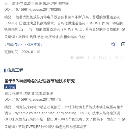
王 喆,孙立成,刘洪涛,谢果,唐继国,鲍静静
偏高。同时，为估计拟合公式基本参数的合理性，根据试验成果对Barton公式
DOI：10.15961/j.jsuese.201700295
基本参数进行了比较可靠的区间估计。
摘要：
随着大型集成芯片等电子设备的释热率不断升高，普通的微通道热沉
（MHS）已很难满足其散热需求。自相似微通道热沉（SSHS）作为一种新的
换热结构设计，与一般的微通道热沉（MHS）相比，具有更好的综合性能和应
用前景，但SSHS内部依然存在一定的流量分配和换热不均等缺陷。为克服
关键词：
微通道;热沉;散热;电子设备;自相似结构;优化
SSHS自身的缺陷，提高其工作性能，本文将原有的入口分流通道改为渐缩式设
<网络PDF>
<引用本文>
计，以缓解SSHS原型设计中流量分配不均的缺陷；同时，利用数值方法在分析
更新时间：
2024-01-10
各结构参数影响基础上进行优化设计。鉴于SSHS内每个换热单元结构均相同，
2690
|
1950
|
4
选择了一个完整的换热单元进行模拟分析和参数优化，计算单元包含10个溢流
通道、半个入口分流通道与半个出流通道。换热工质为水，单元的流量范围为
信息工程
2
0.27～0.90 kg/h，工作压力为常压，盖板热负荷为1 MW/m
，计算模型为层流
模型（
$Re$
范围150～500）。数值分析结果表明：对于原型设计，入口分流
基于BP神经网络的处理器节能技术研究
通道末端存在较强烈的滞止效应，直接导致各溢流通道之间流量分配不均，溢
AI导读
流通道间的流量分配相差9.5～12.9倍，且流量分配不均直接导致换热不均，盖
郭兵,张鹏博,沈艳,黄义纯,曹亚波
板外壁面的温差达到了10.8～12.1 ℃。通过将分流通道改为渐缩式斜坡结构，
DOI：10.15961/j.jsuese.201700175
可以一定程度上消除滞止效应的影响。经过优化对比分析发现，随着斜坡角度
摘要：
研究芯片功耗中动态功耗部分，针对传统动态节能技术动态电压与频率
的增加，流量分配的均匀性和换热均匀性均得到进一步提高，但同时也导致流
调节（dynamic voltage and frequency scaling，DVFS）技术未能考虑预测
动阻力有一定的增加。综合考虑后，确定斜坡角度为4.3°时，可在计算参数范围
CPU未来阶段行为的不足，提出BP-DVFS节能策略。为了提高下一阶段CPU利
内使优化结构获得最佳的综合性能。虽然导致系统压降最大增加12%左右，但
用率的预测准确性，更准确地对CPU进行动态调频进而降低其运行功耗。构建
使流量分配从最大相差12.9倍降至仅相差2.7倍，平均换热均匀性提高了50%以
关键词：
节能;DVFS;BP神经网络;动态电压与频率调节