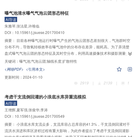
程，并建立椭圆形态参数与地应力方向的关系。据此，结合全景立体钻孔成像
技术获得钻孔孔壁的几何形态（椭圆形孔径），计算出椭圆长轴与坐标轴的方
曝气池清水曝气气泡云团形态特征
向，进而测得孔内的地应力方向。最后利用标准模型进行模拟测试。结果表明
AI导读
该方法测量的钻孔几何形态与实际的应力方向保持一致，验证了该方法的正确
朱雅琴,张法星,许唯临
性和可靠性。该方法应用了最新的钻孔成像技术，在不依赖岩体物性参数的前
DOI：10.15961/j.jsuese.201700410
提下，实现了基于钻孔形态的地应力方向的直接获取，为深部岩体地应力的测
量提供一种新的途径和测试方法。
摘要：
目前各种曝气池运行时曝气产生的气泡云团形态差别很大，气泡群时空
分布不均，导致氧转移效率在曝气池中的分布存在差异，能耗高。为了弄清楚
盘式曝气气泡云团的形态特征及其时空分布，利用高速摄像技术和摄影测量技
术，对室内清水曝气实验模型中的气泡云团轴线长度、径向尺度和形态演化进
关键词：
曝气池;气泡云团;轴线长度;扩散特性
行了观测。结果表明:实验范围内气泡云团轴线形状与水流流速分布曲线形状基
<网络PDF>
<引用本文>
3
本类似，气泡群轴线长度与水深之比介于1.03～1.30之间。曝气量由0.25 m
/h
更新时间：
2024-01-10
3
增大到2.0 m
/h时，气泡云团轴线长度和气泡的驻留时间先增大后减小。随着曝
2919
|
2139
|
1
气量增大，气泡云团形状变得不规则，且随时间变化越频繁。多个曝气盘曝气
时，上游的气泡云团会影响下游气泡云团的形态。在流向和展向上，气泡云团
考虑干支流倒回灌的小浪底水库异重流模拟
宽度基本相同；在水深方向上，由曝气盘向水面沿程增大，0.5
$h$
、0.8
$h$
0
0
AI导读
处气泡云团平均宽度明显大于0.2
$h$
处的宽度。不同水深处，气泡云团的宽度
0
王增辉,夏军强,张俊华,李涛
随时间随机变化；0.8
$h$
处气泡云团宽度随时间的变化最剧烈。气泡群的平均
0
DOI：10.15961/j.jsuese.201700549
3
宽度随曝气量增大而增加，曝气量为0.25、1.0、2.0 m
/h时，气泡云团的平均
宽度分别为曝气盘直径的1.00～1.50倍、1.60～2.50倍和1.75～3.50倍。盘式
摘要：
小浪底水库支流众多，支流库容占总库容的41.3%，干支流倒回灌对干
曝气形成的气泡云团在水中可被划分为3个区域：底部的调整区、近自由面区和
流洪水演进和库区淤积过程有重大影响，为此作者提出了考虑干支流倒回灌影
中部的紊动扩散区，不同区域内的气泡的受力和运动特性不同。气泡云团分区
响的水库1维明流及异重流耦合模型。推导了不同类型倒回灌引起的水沙控制方