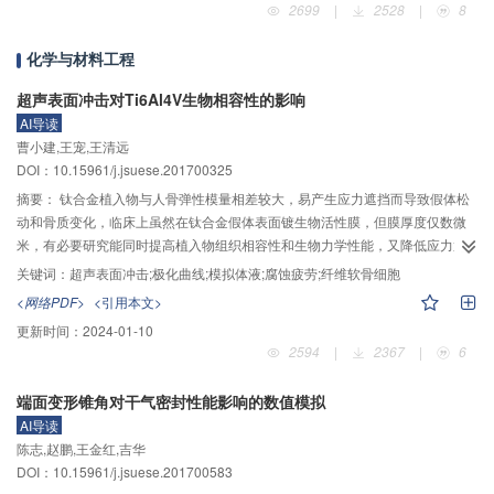
2699
|
2528
|
8
获取数控机床历史状态集合，进一步提出基于窗口滑动的多重匹配技术，利用
$\beta $
–耦合相似度量标准寻找与当前状态矩阵相似度最大的历史状态集合，
化学与材料工程
并根据相似性阈值得到最优滑动时长和预测时长。然后，采用密度空间聚类算
法进行状态序列分析，得到了表征机床当前时刻状态的最佳历史状态矩阵，并
超声表面冲击对Ti6Al4V生物相容性的影响
以此状态的下一时刻作为预测状态。最后，对数控机床主轴四项参数开展了数
AI导读
控机床状态预测实验，通过状态序列相似性分析得到最佳预测时长为24 s，滑
曹小建,王宠,王清远
动单位为2 s，并利用状态序列聚类分析完成状态序列匹配。预测结果表明，基
DOI：10.15961/j.jsuese.201700325
于多维时间序列的状态预测方法的最大误差、平均误差、均方误差和相对误差
摘要：
钛合金植入物与人骨弹性模量相差较大，易产生应力遮挡而导致假体松
均低于传统的AR预测模型，验证了所提出的状态预测方法的有效性和准确性。
动和骨质变化，临床上虽然在钛合金假体表面镀生物活性膜，但膜厚度仅数微
米，有必要研究能同时提高植入物组织相容性和生物力学性能，又降低应力遮
2
挡效应的方法。在静荷载25 N、振幅30 μm、冲击数36 000次/mm
下对
关键词：
超声表面冲击;极化曲线;模拟体液;腐蚀疲劳;纤维软骨细胞
Ti6Al4V钛合金进行超声表面冲击强化（UNSM）处理，对UNSM处理后的表面
<网络PDF>
<引用本文>
形貌、强塑性变形层（表面纳米层）、模拟体液中的极化曲线、腐蚀形貌、表
更新时间：
2024-01-10
面沉积物、预腐蚀两周后的疲劳行为、纤维软骨细胞的黏附等进行分析，并与
2594
|
2367
|
6
复合表面（UNSM+TiN镀膜）处理试样进行对比。结果表明：超声冲击后表层
获得约40 μm深的纳米晶层；尽管冲击后Ti6Al4V表面的腐蚀电流密度和点腐蚀
端面变形锥角对干气密封性能影响的数值模拟
8
增强了，但模拟体液预浸泡两周后Ti6Al4V钛合金10
周次的疲劳强度仍被显著
AI导读
提升；内部裂纹均萌生于100～250 μm深的粗晶变形层内，因为该粗晶变形层
陈志,赵鹏,王金红,吉华
内残余压应力迅速减小，塑性和韧性较表面纳米层低；经模拟体液浸泡后，纳
DOI：10.15961/j.jsuese.201700583
米表面形成的钙磷沉积物结节显著增多；表面积的增加和合适的表面粗糙度促