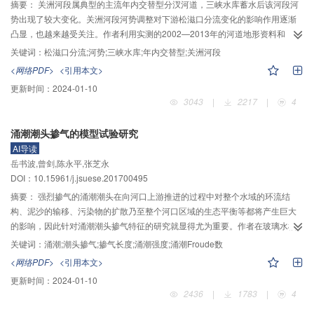
摘要：
关洲河段属典型的主流年内交替型分汊河道，三峡水库蓄水后该河段河
网络攻击流量的深度检测与智能识别技术、网络攻击样本自动化分析与精准验
势出现了较大变化。关洲河段河势调整对下游松滋口分流变化的影响作用逐渐
证、面向攻击流量的漏洞检测与综合服务平台。四是，漏洞危害评估与验证技
凸显，也越来越受关注。作者利用实测的2002—2013年的河道地形资料和
术，包括基于硬件虚拟化的动态污点分析技术、漏洞自动利用技术、研制基于
1984—2017年的水文观测数据，首先分析了三峡水库蓄水运用后关洲河段的河
虚拟环境的漏洞自动化验证系统、漏洞危害性评估体系和危害性评估算法。五
关键词：
松滋口分流;河势;三峡水库;年内交替型;关洲河段
道演变特点，然后从河道冲淤、左汊发展与左汊主汊的维持时间等3个方面研究
是，漏洞规模化协同挖掘分析技术研究与应用，包括多任务多引擎自适应均衡
<网络PDF>
<引用本文>
了上游河势调整对松滋口分流的影响。研究成果表明：三峡水库蓄水后，关洲
规模化漏洞挖掘技术、多维度多任务智能协同技术、开放协作的知识复用技
更新时间：
2024-01-10
河段以枯水河槽冲刷为主，枯水河槽冲刷量约占平滩河槽总冲刷量的90%；冲
术、面向多计算环境的规模化协同漏洞发掘的一体化平台、规模化协同条件下
3043
|
2217
|
4
刷形式由起初的冲刷下切逐渐转化为冲刷左侧低滩及河床组成较细的左汊；分
漏洞挖掘、分析和可利用性评估技术、规模化协同漏洞发掘一体化平台在典型
汊段深泓高程由左高右低转变为左低右高；枯水期右汊的主汊地位有所减弱；
行业的应用验证。通过以上研究内容实现以下五个方面创新：一是，基因图谱
涌潮潮头掺气的模型试验研究
左右汊主流年内易位的临界流量呈现减小的趋势；枯水河槽的冲刷将引起中小
定式复盘，基于基因图谱构建与经验知识复用的漏洞智慧挖掘技术；二是，多
AI导读
3
流量（小于20 000 m
/s）时松滋口分流能力的减小，但随着关洲河段河道冲刷
源分析多态利用，基于多源漏洞分析的多态可利用性评估技术；三是，动静结
岳书波,曾剑,陈永平,张芝永
的逐步完成这一变化会有所削弱；关洲左汊的发展有利于增加较大流量（大于
合意图推演，大流量环境下基于数据驱动与行为认知关联的攻击检测技术；四
DOI：10.15961/j.jsuese.201700495
3
20 000 m
/s）时松滋口的分流比，且这一流量持续的时间越长，即左汊维持主
是，状态切片叠加复现，活体漏洞库构建技术；五是，智能连接迭代适应，多
汊地位的时间越长，松滋口年分流比越大。但左汊的过度发展可能会引起关洲
摘要：
强烈掺气的涌潮潮头在向河口上游推进的过程中对整个水域的环流结
任务多引擎自适应均衡规模化漏洞挖掘技术。最终，构建集漏洞挖掘、分析、
河段主流不再发生年内交替，而是长期稳定在左汊河道，建议有关部门加强对
构、泥沙的输移、污染物的扩散乃至整个河口区域的生态平衡等都将产生巨大
监测、评估、验证于一体的规模协同平台，形成知识复用、智能连接、开放协
关洲左汊河道的监测。
的影响，因此针对涌潮潮头掺气特征的研究就显得尤为重要。作者在玻璃水槽
作的生态系统，为国家摸清网络空间安全家底、扭转攻防博弈被动局面提供技
中模拟了涌潮潮头，运用高速摄像记录系统拍摄涌潮潮头掺气的状态，并对其
术支撑。
关键词：
涌潮;潮头掺气;掺气长度;涌潮强度;涌潮Froude数
破碎状态进行观测、统计和分析。通过试验中涌潮潮头形态与涌潮Froude数之
<网络PDF>
<引用本文>
间的响应关系与现实中二者之间的响应关系的一致性，检验了试验中所模拟的
更新时间：
2024-01-10
涌潮潮头形态的合理性。涌潮潮头破碎掺气要历经4个阶段且不断重复，最终在
2436
|
1783
|
4
潮头形成一系列的气泡云；通过对比不同工况下涌潮潮头掺气的形态，提出潮
头形态的变化主要与落潮流速和涌潮潮头高度相关。为深入定量地研究涌潮潮