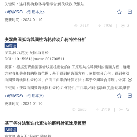
数是周期性函数的性质，根据傅氏级数理论，建立了用傅氏级数描述的平面四
关键词：
连杆机构;刚体导引综合;傅氏级数;代数法
杆机构连杆转角函数的数学公式，并通过离散傅立叶变换得到连杆转角函数傅
<网络PDF>
<引用本文>
氏级数展开的谐波参数，将机构连杆转角函数表示成了以输入曲柄转角为自变
更新时间：
2024-01-10
量的函数，进而通过分析平面运动中刚体导引标线转角函数与机构连杆转角函
2413
|
1926
|
3
数之间的内在联系，得到了二者谐波参数间的函数关系。在此基础上，根据复
矢量理论，建立了平面四杆机构的封闭矢量方程，将由傅氏级数表示的连杆转
变双曲圆弧齿线圆柱齿轮传动几何特性分析
角函数带入机构封闭矢量方程，通过消元、化简将方程进一步转化为仅由机构
AI导读
基本尺寸参数、连杆转角函数谐波参数和输入曲柄转角表示的复数方程。依据
罗岚,侯力,赵斐,吴阳,白青松
复指数的性质，得到了含有机构基本尺寸参数和连杆转角函数谐波参数的表达
DOI：10.15961/j.jsuese.201700511
式，根据前面分析得到连杆转角函数与刚体导引标线转角函数谐波参数间的函
数关系进行变量代换，确定了刚体导引标线转角函数谐波参数与机构基本尺寸
摘要：
根据变双曲圆弧齿线圆柱齿轮的加工原理与推导得到的齿面方程，确定
参数间的函数关系。依据这一函数关系建立了新的平面四杆机构刚体导引综合
方程各相关参数的取值范围，基于得到的齿面方程，依据微分几何，得到变双
设计方程，利用配析消元法进一步将综合设计方程化简为含有机构基本尺寸参
曲圆弧齿线圆柱齿轮凹、凸面主曲率的计算方法；基于空间啮合原理，计算齿
数和刚体导引标线转角函数谐波参数的一元三次方程，求解得到了方程的解析
轮副在某一输入角速度下两齿面啮合点处的相对运动速度；根据已得到的齿面
关键词：
变双曲圆弧齿线圆柱齿轮;几何特性;主曲率;相对运动速度;滑动率;磨损
解，建立了由刚体导引标线转角函数的谐波参数直接计算机构基本尺寸的通用
曲率、相对运动速度计算方法，推导变双曲圆弧齿线圆柱齿轮副滑动率的计算
<网络PDF>
<引用本文>
公式。平面四杆机构的基本尺寸确定后，应用离散傅里叶变换计算得到刚体导
公式。最后，以某一确定设计参数的变双曲圆弧齿线圆柱齿轮副作为算例，计
更新时间：
2024-01-10
引位置的谐波参数，根据刚体导引位置和连杆转角函数谐波参数间的关系，推
算其主曲率、诱导法曲率和滑动率，分析其变化趋势；并计算不同设计参数下
2865
|
2419
|
12
导得到了机构实际尺寸和安装位置参数的计算公式。在理论分析的基础上，进
的滑动率，分析设计参数对其影响，以此作为分析该齿轮副设计及优化的参
一步归纳总结明确了使用该方法进行机构刚体导引综合的具体步骤，建立了一
考。结果表明：对变双曲圆弧齿线圆柱齿轮来说，模数越大，齿数比越小，齿
基于等分法和迭代算法的磨料射流速度模型
种求解带预定时标平面四杆机构刚体导引综合问题的代数新方法，并依据综合
线半径越大，则滑动率的变化范围越小，齿轮副在运转过程中的磨损更均匀；
AI导读
步骤利用MATLAB软件编写求解程序，通过综合设计实例验证了该方法的有效
就磨损而言，大模数、小齿数比、大齿线半径的齿轮具有更好的性能。建立变
章文峰,卢义玉,汤积仁,陆晓辉
性和可行性。结果表明：该方法在实现了直接进行带预定时标刚体导引机构综