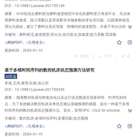
双曲圆弧齿线圆柱齿轮副滑动率与磨损之间的量化关系，反映出其正相关关
DOI：10.15961/j.jsuese.201700149
合的同时，克服了精确点法受机构未知量个数限制，无法实现更多刚体导引位
系，为齿轮磨损量的计算提供参考。
置综合的不足。与已有数值图谱法和优化法相比，该方法不需要预先建立数值
摘要：
针对前混合磨料射流磨料速度模型中存在的磨料受力考虑不全，无法体
图谱库，也不需要提供优化初值，其通过方程求解得到综合设计结果，具有求
现磨料加速度、阻力系数以及雷诺数等关键参数的变化等问题，以固液两相流
解精度高、计算速度快、可重复性强的优点，更加便于计算机编程，为开发方
理论为基础，建立了磨料在高压管路、喷嘴内的速度模型，并基于等分法和迭
便快捷的机构综合软件提供了理论基础。
代算法的数值求解方法，求解了磨料速度模型。计算结果与参考文献的平均百
关键词：
磨料射流;速度模型;等分法;迭代算法;加速度;阻力系数;雷诺数
分比误差在5%之内，验证了该算法的正确性。同时，利用该速度模型得到了磨
<网络PDF>
<引用本文>
料在高压管路和喷嘴内的速度、加速度、阻力系数以及雷诺数的变化规律：高
更新时间：
2024-01-10
压管路内，磨料速度随磨料运动距离的增加逐渐增大，最后无限接近于水的速
2295
|
1771
|
4
度；磨料加速度和雷诺数随磨料运动距离的增加逐渐减小，最后会趋于零；而
阻力系数则随磨料运动距离的增加逐渐增大。喷嘴收敛段内，磨料速度随磨料
基于多维时间序列的数控机床状态预测方法研究
运动距离的增加逐渐增大；磨料加速度、阻力系数以及雷诺数随磨料运动距离
AI导读
的增加有一个先减小后增加的过程。喷嘴直线段内，磨料速度随磨料运动距离
李海,王伟,黄璞,杜丽,张心羽
的增加逐渐增大；磨料的加速度、雷诺数和阻力系数随着磨料运动距离的增加
DOI：10.15961/j.jsuese.201700435
逐渐减小。
摘要：
随着数控机床结构复杂化以及运行状态数据呈现多样性、时序性的特
点，为了有效解决数控机床未来状态难以准确预测的难题，提出一种基于多维
时间序列的数控机床状态预测方法。首先，采用OPC（OLE for process
control）技术进行数控机床状态数据采集，结合Min-max标准化和自回归移动
关键词：
数控机床;多维时间序列;多重匹配;状态预测
平均模型完成了数据预处理，建立了多维时间序列状态模型及度量模型，采用
<网络PDF>
<引用本文>
特征向量、特征趋势距离标示状态模型，并利用差异度进行多维时间序列状态
更新时间：
2024-01-10
匹配分析。其次，通过建立时间窗口滑动模型，利用时间窗口长度和滑动时长