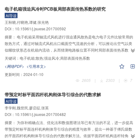
特点。介绍了摆动输出活齿凸轮机构的结构组成及传动原理，通过引入凸轮曲
电子机箱强迫风冷时PCB板局部表面传热系数的研究
线运动规律建立了输入–输出凸轮转角关系，推导了输入、输出凸轮的理论廓线
AI导读
方程和实际廓面方程。给出了凸轮理论廓线曲率公式，分析了凸轮理论廓线曲
王秋晓,付晓艳,谭健,张光艳
率最值的变化规律以及凸轮实际廓面不发生干涉的条件。由图形结果可以看
DOI：10.15961/j.jsuese.201700592
出，输入、输出凸轮理论廓线曲率最值分别出现在齿顶及齿根处、始末端点
处，其最大值曲线随比值e/R变化过程中存在增长拐点、顶点，并且干涉最先发
摘要：
电子机箱采用轴流式风机进行强迫通风散热是电力电子元件比较常用的
生在理论廓线的最大偏置距的廓面截线上。因此，在凸轮实际廓面参数R、e、r
散热方式，通过对轴流式风机出口截面空气流速的分析，可以推论出空气以类
取值过程中，应满足活齿半径r不超过限定值的条件，并尽量保证比值e/R小于
似螺纹状形态在机箱内流动，从而猜测电路板位置不同时局部表面传热系数
曲线增长拐点所对应的比值且远离曲线顶点所对应的比值，以使凸轮廓面不发
（
${h_x}$
）变化规律也是不同的。采用实验分析与仿真模型相结合的办法对
关键词：
电子机箱;散热;强迫风冷;局部表面传热系数
生干涉，机构能够平稳运转。
${h_x}$
的变化规律进行了研究。实验结果与仿真结果基本吻合，结果表明，当
<网络PDF>
<引用本文>
只改变电路板竖直方向的位置时局部表面传热系数
${h_x}$
分布规律也会发生改
更新时间：
2024-01-10
变，当电路板平行散热风扇中心轴水平放置，且电路板的长边与散热风扇中心
2605
|
2303
|
7
轴平行时，
${h_x}$
沿电路板的长度方向的变化是先减小后增大的，电路板竖直
方向位置的改变主要影响
${h_x}$
沿电路板宽度方向的变化规律，且随着距离轮
带预定时标平面四杆机构刚体导引综合的代数求解
毂中心距离的增大，电路板上元器件温度较高的位置沿电路板的宽度方向由电
AI导读
路板的中间位置不断向边缘移动。此研究能够为散热风扇安装位置以及电路板
李学刚,魏世民,廖启征,张英
的热设计提供重要的依据，对电子设备的热设计具有重要的意义。
DOI：10.15961/j.jsuese.201700482
摘要：
为弥补精确点法、优化法和数值图谱法等已有方法的不足，进一步提高
带预定时标平面连杆机构刚体导引综合的精度与效率，提出一种基于傅氏级数
的平面四杆机构刚体导引综合的代数求解方法。依据平面四杆机构连杆转角函