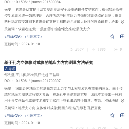
DOI：10.15961/j.jsuese.201600984
性上也可以说明岩性不同，场地效应也不同，且坡高越大，这种区别就更加明
显；在中低高度（80 m以下），傅里叶幅值几乎随坡度保持不变，且在此高度
摘要：
巷道最优支护可以实现新奥法安全经济的最佳支护状态，根据软岩流变
范围缓倾边坡的最大幅值基本相同，而对于高边坡，则会有所不同，坡度越
控制原则和统一强度理论，合理考虑中间主应力与强度准则选取的影响，推导
陡，幅值越大，基本成线性增大趋势；对于非均质成层的边坡，坡高不同，傅
两种稳定蠕变准则下巷道最优支护力和围岩允许最大位移的理论解答，给出公
里叶谱不相同，主频段也不相同；软弱夹层岩质边坡的傅里叶谱基本与相对应
式适用条件、应用步骤，并进行两个工程实例验证，分析中间主应力、岩石长
关键词：
软岩巷道;统一强度理论;稳定蠕变准则;最优支护
的均质边坡的傅里叶谱相同，无关坡高的影响，不同夹层厚度的傅里叶谱基本
期强度及围岩抗剪强度参数等对巷道最优支护力与围岩允许最大位移的影响规
<网络PDF>
<引用本文>
一致，说明夹层厚度对傅里叶谱的影响不大。与规范的放大系数相比，软岩类
律。结果表明：本文理论解答可退化为文献已有结果，具有较好的可比性；所
更新时间：
2024-01-10
型均质边坡放大系数计算值基本与其相同，而对于中硬岩、硬岩和上中硬岩下
得公式表达简洁，参数易于确定，具有良好的工程应用前景；两种稳定蠕变准
2467
|
1995
|
9
硬岩等类型边坡放大系数计算值则都小于规范值，随着坡高及坡度的增加，计
则的巷道最优支护参数的变化规律一致且整体差异较小，但应力偏张量第三不
算值与规范值的差距则在逐渐增加，表明所参考的规范对坡高和坡度的规定限
变量准则相应解答的适用范围更广；中间主应力效应和强度准则选取对巷道最
基于孔内立体像对成像的地应力方向测量方法研究
制得比较小，应扩大对坡高、坡度的规定。该研究可以为变电站工程设计提供
优支护参数的影响显著，Mohr-Coulomb准则的结果过于保守，难以发挥围岩的
AI导读
技术支持。
强度潜力；岩石长期强度是巷道最优支护设计的关键参数，围岩黏聚力相比内
邹先坚,王川婴,韩增强,汪进超,王益腾
摩擦角对巷道最优支护参数的影响更为明显，应充分考虑岩石强度参数的变异
DOI：10.15961/j.jsuese.201700397
性。所得结果可为软岩巷道的最优支护设计与施工提供理论指导和建议。
摘要：
深部岩体地应力的测量对岩土力学与工程地质具有重要的意义。由于传
统的地应力测试过程较为复杂，在深孔中更是难以实现，因此本文提出一种利
用全景立体钻孔成像技术和受力状态下钻孔形态特征快速、有效、准确地确定
地应力方向的测量方法。该方法利用基于双锥镜成像原理的全景立体钻孔成像
关键词：
地应力方向;立体像对成像;椭圆方程;钻孔形态;孔径变化
技术获得钻孔孔壁同一位置不同视角的两幅立体像对图像，通过对像对图像构
<网络PDF>
<引用本文>
建钻孔孔径形态数值以刻画钻孔孔壁的几何形态特征。根据地应力的作用下圆
更新时间：
2024-01-10
形钻孔孔壁变成椭圆形孔壁，进而推导出圆形孔壁变成椭圆之后的标准椭圆方
2569
|
2179
|
4