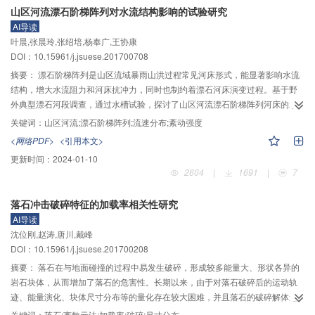
山区河流漂石阶梯阵列对水流结构影响的试验研究
头的掺气特性，定义涌潮潮头的掺气长度，其与潮前水深及其流速、涌潮潮头
AI导读
的高度及其传播速度等因素密切相关；利用量纲分析确定涌潮潮头的相对掺气
叶晨,张晨玲,张绍培,杨奉广,王协康
长度与涌潮强度和涌潮Froude数之间的函数关系后，运用非线性回归分析试验
DOI：10.15961/j.jsuese.201700708
数据得到计算涌潮潮头掺气长度的经验公式；最后通过对钱塘江盐官段涌潮潮
头掺气长度的几组观测值与经验公式计算值的对比与误差分析，验证了经验公
摘要：
漂石阶梯阵列是山区流域暴雨山洪过程常见河床形式，能显著影响水流
式的实用性，为更好地预测涌潮潮头掺气的特征提供了量化的基础。
结构，增大水流阻力和河床抗冲力，同时也制约着漂石河床演变过程。基于野
外典型漂石河段调查，通过水槽试验，探讨了山区河流漂石阶梯阵列河床的水
动力特征。试验结果表明：不同的漂石阶梯行距对于水流流速及其紊动强度影
关键词：
山区河流;漂石阶梯阵列;流速分布;紊动强度
响明显，三向紊动强度大体沿水深方向呈现先增大后减小趋势，横向与垂向的
<网络PDF>
<引用本文>
紊动强度峰值点位置都位于0<
$y/h$
≤0.2水深处，近底逆流在垂向及主流方向的
更新时间：
2024-01-10
作用范围分别为
$1D$
与
$2D$
（
$D$
为漂石粒径），漂石下游的近底逆流作用
2604
|
1691
|
7
范围与漂石粒径呈正相关。漂石阵列对近床湍流具有“均匀化”作用，随着漂石排
列密度的增大可显著降低近底的紊动强度。
落石冲击破碎特征的加载率相关性研究
AI导读
沈位刚,赵涛,唐川,戴峰
DOI：10.15961/j.jsuese.201700208
摘要：
落石在与地面碰撞的过程中易发生破碎，形成较多能量大、形状各异的
岩石块体，从而增加了落石的危害性。长期以来，由于对落石破碎后的运动轨
迹、能量演化、块体尺寸分布等的量化存在较大困难，并且落石的破碎解体还
没有被考虑到落石的运动学分析中。因此，研究落石的冲击破碎机理，判断落
关键词：
落石;离散元法;加载率;破碎;尺寸分布