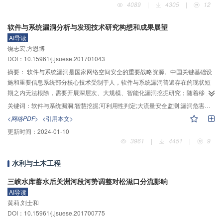
4089
|
4305
|
12
材料、纺丝生产线、抗凝高通血液透析膜和滤器。2）解决高效特异吸附材料的
可控合成、仿生分子刷的有效控制和特异抗体的批量生产，研发高效特异β
–微
2
软件与系统漏洞分析与发现技术研究构想和成果展望
球蛋白、内毒素吸附剂，建立抗体吸附剂生产线。3）解决微型泵和微型监测装
AI导读
置的制备技术和透析液的再生，研发佩戴式人工肾装置。4）解决生物材料和医
饶志宏,方恩博
疗器械的研发与临床脱节问题，建立产学研医全程实时联动体系和临床评价平
DOI：10.15961/j.jsuese.201701043
台。基于以上内容，以期为国内乃至世界尿毒症患者带来福音，基本解决此类
病症对人类和社会所造成的危害。
摘要：
软件与系统漏洞是国家网络空间安全的重要战略资源。中国关键基础设
施和重要信息系统部分核心技术受制于人，软件与系统漏洞普遍存在的现状短
期之内无法根除，需要开展深层次、大规模、智能化漏洞挖掘研究；随着移动
互联网、工业控制网和物联网等领域的新技术和新应用的推广，现有漏洞挖掘
关键词：
软件与系统漏洞;智慧挖掘;可利用性判定;大流量安全监测;漏洞危害评估;规模化协同
分析技术体系不能满足新的需求；此外，中国漏洞研究团队资源相对分散，国
<网络PDF>
<引用本文>
家层面漏洞研究协作机制尚未形成，难以支撑国家对漏洞战略资源的把控。以
更新时间：
2024-01-10
提升国家开展漏洞战略资源把控能力为导向，针对软件与系统漏洞研究现状，
3961
|
4451
|
9
目前亟待解决的四大难题，即漏洞挖掘分析智慧性弱、大流量监测精度低、危
害评估验证难、规模协同能力缺。围绕四大难题开展攻关：一是,软件与系统漏
水利与土木工程
洞智慧挖掘方法及关键技术，包括模糊推理经验库的构建方法、基于基因图谱
的漏洞挖掘方法、智能引导优化问题、基于策略的漏洞识别方法。二是,软件与
三峡水库蓄水后关洲河段河势调整对松滋口分流影响
系统漏洞分析与可利用性判定技术，包括漏洞成因分析技术、程序异常路径构
AI导读
造技术、同源性漏洞分析技术、漏洞可利用性判定技术、多场景漏洞分析平台
黄莉,刘士和
建设。三是，基于网络流量的漏洞分析与检测技术，包括利用动静态方法的漏
DOI：10.15961/j.jsuese.201700775
洞攻击样本检测技术、研制软件漏洞攻击样本自动化检测原型系统、针对疑似