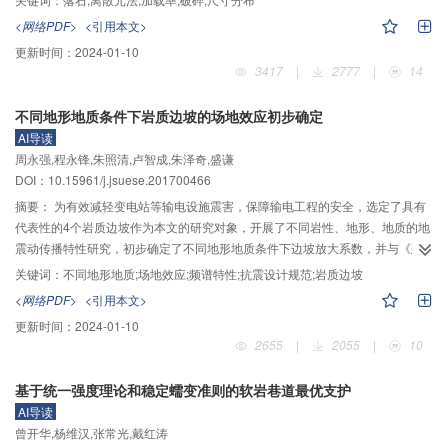
石是否破碎及预测破碎块体的大小将促进落石运动分析的进一步发展。本文运
<网络PDF>
<引用本文>
用离散单元方法建立落石与地面的数值模型，落石由紧密黏结的球形颗粒组
更新时间：
2024-01-10
成，刚性地面由一层固定颗粒代替，研究落石在不同速度撞击下的破碎特征，
3417
|
2777
|
14
分析落石破碎特征与冲击加载率的关系。结果表明：落石在撞击地面后，内部
瞬间产生大量的裂纹，这些裂纹相互贯通，便将落石破裂成不同大小的块体；
不同地形地质条件下岩质边坡的场地效应初步确定
随着冲击加载率的增大，落石内部产生的裂纹急剧增加，致使落石破碎的块体
AI导读
数目增多，块体尺寸减小；落石的破碎程度与加载率呈线性正相关关系，破碎
周永强,程永锋,朱照清,卢智成,朱泽奇,盛谦
块体数量和最大块体尺寸与加载率呈幂函数关系，且破碎块体的尺寸分布特征
DOI：10.15961/j.jsuese.201700466
符合三参数极值分布。
摘要：
为有效减轻变电站等输电设施震害，保障输电工程的安全，选定了具有
代表性的4个岩质边坡作为本文的研究对象，开展了不同岩性、地形、地质的地
震动传播特性研究，初步确定了不同地形地质条件下边坡放大系数，并与《建
筑物抗震设计规范》（QB 50011—2010）（以下简称规范）进行对比。得到
关键词：
不同地形地质;场地效应;频谱特性;抗震设计规范;岩质边坡
以下结论：对均质和非均质成层类型边坡，其放大系数大小基本排序为：上软
<网络PDF>
<引用本文>
岩下硬岩>软岩>中硬岩>上中硬岩下硬岩>硬岩；对于覆盖土层岩质边坡，不同
更新时间：
2024-01-10
厚度的土层对放大系数影响很大，与均质边坡完全不同；软弱夹层岩质边坡的
2655
|
2055
|
10
放大系数与均质岩质边坡基本一致，只是前者大于后者，差值都在0.1之内，说
明当软弱夹层的厚度比较小时，软弱夹层对放大系数的影响与坡高、坡度、岩
基于统一强度理论和稳定蠕变准则的软岩巷道最优支护
性无关；不同的夹层厚度对边坡的放大系数影响基本上呈半正弦形式；通过分
AI导读
析傅里叶谱，发现高边坡具有明显的放大效应，而低边坡却不明显；软岩的傅
曾开华,杨维汉,张常光,戴红涛
里叶幅值明显大于中硬岩和硬岩，而硬岩和中硬岩则基本相同，因此从频谱特