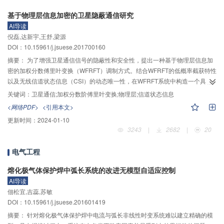
性。
基于物理层信息加密的卫星隐蔽通信研究
AI导读
倪磊,达新宇,王舒,梁源
DOI：10.15961/j.jsuese.201700160
摘要：
为了增强卫星通信信号的隐蔽性和安全性，提出一种基于物理层信息加
密的加权分数傅里叶变换（WFRFT）调制方式。结合WFRFT的低概率截获特性
以及无线信道状态信息（CSI）的动态唯一性，在WFRFT系统中构造一个具有
加密性质的酉矩阵，克服了传统WFRFT方法的不足，增加了信号处理的多样
关键词：
卫星通信;加权分数阶傅里叶变换;物理层;信道状态信息
性。加密酉矩阵的生成利用了卫星通信系统的物理层信道特征，合法通信双方
<网络PDF>
<引用本文>
通过约定方式将合法信道的CSI转化为相位旋转因子，并以此为密钥完成对传输
更新时间：
2024-01-10
信号的加密和解调。仿真结果表明，经酉矩阵加密后的卫星信号在保持原
3243
|
2682
|
20
WFRFT信号统计特性的基础上具有更复杂的星座分布，窃听者的误码率始终保
持在0.5左右，有效保证了信息的安全传输。
电气工程
熔化极气体保护焊中弧长系统的改进无模型自适应控制
AI导读
佃松宜,吉蕊,苏敏
DOI：10.15961/j.jsuese.201601419
摘要：
针对熔化极气体保护焊中电流与弧长非线性时变系统难以建立精确的模