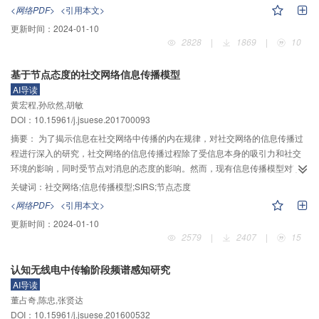
了一种FPU-CPU（forward predict utilization CPU）模型。模型假设下一时间
上。改进和优化后的设计可为SSHS的推广应用提供参考和借鉴。
<网络PDF>
<引用本文>
段CPU利用率与CPU运行资源有关的事件特征量存在非线性函数关系，从处理
更新时间：
2024-01-10
器运行时环境出发提取出与CPU资源紧密相关的5个特征量进行度量，采用BP
2828
|
1869
|
10
神经网络进行拟合训练。用训练后得到的神经网络预测CPU下一阶段的利用
率，进行CPU处理不同类型任务程序的功耗仿真实验。并在相同实验条件下与
基于节点态度的社交网络信息传播模型
常用的3种CPU调频策略实验结果进行对比。实验结果表明，在CPU处理不同
AI导读
类型任务程序时，采用BP-DVFS策略进行调频的CPU功耗都低于其他3种策略
黄宏程,孙欣然,胡敏
进行调频的CPU功耗。通过实验验证，本文提出的方法提高了预测CPU利用率
DOI：10.15961/j.jsuese.201700093
的准确度，降低了CPU运行时功耗。同时验证了假设的合理性与有效性以及此
方法实现CPU低功耗运行是有效的。
摘要：
为了揭示信息在社交网络中传播的内在规律，对社交网络的信息传播过
程进行深入的研究，社交网络的信息传播过程除了受信息本身的吸引力和社交
环境的影响，同时受节点对消息的态度的影响。然而，现有信息传播模型对节
点态度考虑不足，不能体现节点态度的差异对信息传播所产生影响。本文结合
关键词：
社交网络;信息传播模型;SIRS;节点态度
传染病模型并考虑节点态度，提出了一种基于节点态度的社交网络信息传播模
<网络PDF>
<引用本文>
型，旨在分析节点态度对信息传播的影响，为研究社交网络的信息传播机理提
更新时间：
2024-01-10
供理论依据。首先，考虑到不同节点的态度及其变化规则的差异，从个体角度
2579
|
2407
|
15
出发，基于节点行为定义了节点态度及其更新原则。其次，在传统传染病动力
学SIRS模型基础上，结合信息传播与传染病感染扩散类似的传播机理，综合考
认知无线电中传输阶段频谱感知研究
虑节点态度对信息传播状态转移的影响，利用社会学习理论得到一种基于节点
AI导读
态度的社交网络传播模型。该模型能够分析节点态度对信息传播的影响，给出
董占奇,陈忠,张贤达
传播规则，并刻画信息传播的演化规律。最后，采用新浪微博的真实数据对本
DOI：10.15961/j.jsuese.201600532
文的传播模型进行了仿真实验，仿真结果验证了节点态度影响着信息的传播，