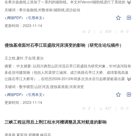
在希尔兹曲线上添加了一系列的辅助线。本文对Vanoni辅助线进行了系统的研
究，发现辅助线参数X其实就是无因次粒径d*的函数。为了构造辅助线，还需要
关键词：
希尔兹曲线;对数坐标;辅助线;泥沙起动
构造θ-X过渡线，这个过渡线，其实就是θ-d*曲线的变异。拟合了辅助线方程，
<网络PDF>
<引用本文>
数学上证明了其斜率为2。同时发现辅助线直线方程的另一系数就是辅助线与直
更新时间：
2023-11-14
线Re*=1的交点处的lgθ值。进一步完善了Vanoni辅助线，将其扩展到了
2
|
409
|
0
0.01≤Re*≤1000的区域内。在Re*<1区域内，辅助线转到了θ=0.1轴线的上方，
不过其斜率与形状并没有发生改变。
侵蚀基准面对石亭江双盛段河床演变的影响（研究生论坛稿件）
王之晗,夏叶,于合理,黄尔
摘要：
中文摘要: 以四川典型山区河流石亭江双盛段为研究对象，针对该河段有
多处涉河建筑物（包括人民渠穿江涵洞、成兰铁路石亭江大桥、成绵复线高速
公路石亭江大桥等），在经历2009-2013年间多次洪水后引起桥梁桩基出露高
达10m、涵洞处河床下切20.29m等影响涉河建筑物运行安全的情况，本文利用
关键词：
数学模型;山区河流;侵蚀基准面;河床演变
HEC-RAS的泥沙计算模块，研究在考虑床沙细化和清水冲刷的条件下，局部侵
<网络PDF>
<引用本文>
蚀基准面的改变（包括侵蚀基准面下降、涵洞固床工程和桥位处的硬化工程的
更新时间：
2023-11-14
存在与否）对石亭江双盛段河床演变的影响。结果表明，下游侵蚀基准面的下
2
|
427
|
0
降、涵洞固床工程的存在和桥位处的硬化工程均会不同程度的加剧该河段的局
部河床变形幅度。其中，下游侵蚀基准面的下降会引起溯源冲刷、改变局部河
三峡工程运用后上荆江枯水河槽调整及其对航道的影响
段纵比降；涵洞固床工程与河床交界处易形成局部冲刷坑并加剧河床下切，由
此建议将涵洞下移；桥位硬化工程会加剧冲刷和淤积，并在两桥之间产生淤
周美蓉,夏军强,邓珊珊,林芬芬
积。针对清水冲刷下的研究成果可对山区河道内涉河建筑物对河床演变的影响