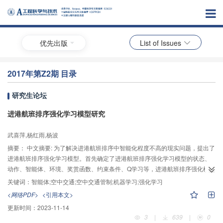
优先出版
List of Issues
2017年第Z2期 目录
研究生论坛
进港航班排序强化学习模型研究
武喜萍,杨红雨,杨波
摘要：
中文摘要: 为了解决进港航班排序中智能化程度不高的现实问题，提出了
进港航班排序强化学习模型。首先确定了进港航班排序强化学习模型的状态、
动作、智能体、环境、奖赏函数、约束条件、Q学习等，进港航班排序强化模型
中的状态是各进港航班的到达时刻，动作是对航班到达时间的调整，智能体对
关键词：
智能体;空中交通;空中交通管制;机器学习;强化学习
航班的到达时刻进行调整，环境对动作做出反应，一个新的到达时间和奖赏值
<网络PDF>
<引用本文>
传给智能体。奖赏函数考虑了延误时间、经济成本、对后续航班的影响。该模
更新时间：
2023-11-14
型考虑了航班不能提前降落，分配的到达时间不早于计划的到达时间，进港航
3
|
639
|
0
班流量不能超过机场的到达容量值等约束条件。使用双流机场进港航班数据对