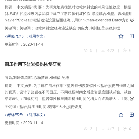
摘要：
中文摘要: 摘 要：为研究地表径流对散粒体斜坡的冲刷侵蚀效应，根据
斜坡坡面径流和坡内渗流特征建立了散粒体斜坡径流-渗流耦合模型。该模型用
Navier?Stokes方程描述淹没区坡面径流，用Brinkman-extended Darcy方程描
述散粒体斜坡坡内渗流。径流区和渗流区的流体运动均满足连续性方程，且在
关键词：
关键词：散粒体斜坡;径流渗流耦合;切应力;冲刷机理;失稳判据
交界面处的流体满足Neal和Nader提出的流速相等和剪应力连续双边界条件。
<网络PDF>
<引用本文>
采用Navier?Stokes方程和Brinkman-extended Darcy方程分别联立连续性方程
更新时间：
2023-11-14
推求出径流区和渗流区的流速分布。分析流速理论表达式可知，影响斜坡表部
2
|
400
|
0
径流流速和坡体内部渗流流速的主要因素有斜坡坡度、径流水深、斜坡散粒体
的孔隙率和渗透率，且流速随它们的增大而增大。为探究在径流条件下散粒体
围压作用下盐岩损伤恢复研究
斜坡坡面颗粒的冲刷启动机理，引入Newton内摩擦定律求得径流区和渗流区交
界面上的切应力，并对颗粒发生滑动和滚动两种情况分别进行受力分析，给出
向高,刘建锋,邹航,徐杨梦迪,邓朝福,吴池
了颗粒滑动和滚动两种运动方式相应的失稳判据。分析两种判据可知：(1)颗粒
发生滑动时，其抗滑稳定安全系数主要受散粒体斜坡坡度、颗粒的内摩擦角、
摘要：
中文摘要: 为了解在围压作用下盐岩损伤恢复特性和盐岩损伤与强度之间
颗粒半径、径流水深、散粒体斜坡孔隙率和渗透率的影响，且随颗粒的内摩擦
的联系，设计了盐岩在不同围压、不同稳压时间之后盐岩强度测试试验。试验
角、颗粒半径、散粒体斜坡孔隙率和渗透率的增大而增大，随散粒体斜坡坡度
结果表明：加载初期，盐岩弹性模量随着稳压时间的增大而逐渐增大，且随着
和径流水深的增大而减小；(2)颗粒发生滚动与否主要取决于散粒体斜坡坡度、
稳压时间的增大，盐岩峰值应力对应的轴向应变和横向应变均会逐渐增大；盐
关键词：
盐岩;稳围压时间;稳围压大小;损伤恢复
径流水深、颗粒半径、散粒体斜坡孔隙率和渗透率，且它们的值越大，颗粒越
岩损伤与强度之间存在负相关联系；随着稳围压时间的增加，盐岩强度逐渐增
<网络PDF>
<引用本文>
容易失稳。
大，最后保持在趋于相对稳定的状态；在围压作用下盐岩损伤愈合可以分为损
更新时间：
2023-11-14
伤快速恢复阶段和损伤缓慢恢复阶段，且对于不同稳压大小，盐岩损伤恢复两
2
|
442
|
0
个阶段有明显的时间节点；在一定范围内，盐岩损伤快速恢复阶段的时间长短
随着稳压阶段围压的增大而逐渐减小；增加稳围压阶段的围压大小可以一点程