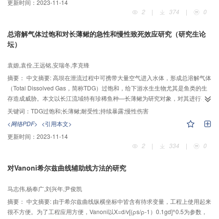
更新时间：
2023-11-14
元计算所得的大坝破坏失稳过程相似，模型试验得到的超载安全系数略大于有
2
|
374
|
0
限元计算所得超载安全系数；含不同倾角结构面重力坝坝基，其失稳滑动模式
和破坏机理均不同。本研究采用两种不同的方法进行对比分析，相互验证，揭
总溶解气体过饱和对长薄鳅的急性和慢性致死效应研究（研究生论
示了含不同倾角结构面的重力坝坝基深层滑动的破坏机理。
坛）
袁嫄,袁佺,王远铭,安瑞冬,李克锋
摘要：
中文摘要: 高坝在泄流过程中可携带大量空气进入水体，形成总溶解气体
（Total Dissolved Gas，简称TDG）过饱和，给下游水生生物尤其是鱼类的生
存造成威胁。本文以长江流域特有珍稀鱼种—长薄鳅为研究对象，对其进行不
同TDG饱和度下致死实验和再暴露实验，旨在研究长薄鳅对TDG过饱和水体的
关键词：
TDG过饱和;长薄鳅;耐受性;持续暴露;慢性伤害
耐受性以及低饱和度对其的慢性伤害作用。结果表明长薄鳅连续暴露在TDG饱
<网络PDF>
<引用本文>
和度为120%、130%和140%的水体中的半致死时间分别为152.81h、64.02h
更新时间：
2023-11-14
和14.89h。将在110%和120%饱和度下暴露96h后存活的长薄鳅，再次放入到
2
|
334
|
0
140%浓度下进行暴露，该情况下两组的半致死时间为8.72h和7.14h，较原
140%工况下正常实验鱼半致死时间分别快41.4%和52.05%；将在110%和
对Vanoni希尔兹曲线辅助线方法的研究
120%饱和度下暴露96h后存活的长薄鳅，再次放入130%浓度下进行暴露，该
情况下两组的半致死时间为47.77h和15.52h，较原130%工况下正常实验鱼半
马志伟,杨奉广,刘兴年,尹俊凯
致死时间快25.56%、75.81%。结果表明TDG低饱和度水体对长薄鳅有慢性伤
害的影响。
摘要：
中文摘要: 由于希尔兹曲线纵横坐标中皆含有待求变量，工程上使用起来
很不方便。为了工程应用方便，Vanoni以X=d/v[(ρs/ρ-1）0.1gd]^0.5为参数，