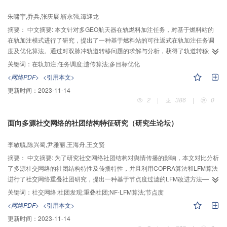
朱啸宇,乔兵,张庆展,靳永强,谭迎龙
摘要：
中文摘要: 本文针对多GEO航天器在轨燃料加注任务，对基于燃料站的
在轨加注模式进行了研究，提出了一种基于燃料站的可往返式在轨加注任务调
度及优化算法。通过对双脉冲轨道转移问题的求解与分析，获得了轨道转移速
度增量和转移时间之间的关系，在此基础上提炼出了基于燃料站的多GEO航天
关键词：
在轨加注;任务调度;遗传算法;多目标优化
器在轨加注任务调度模型，并根据调度模型的变量和约束关系，建立了考虑在
<网络PDF>
<引用本文>
轨加注作业顺序和作业时间分配优化的多GEO航天器在轨加注任务多目标优化
更新时间：
2023-11-14
模型，并采用遗传算法对加注任务调度及其多目标优化问题的求解方法进行了
2
|
386
|
0
研究。为了验证算法的有效性，以为20颗GEO圆轨道目标航天器的在轨加注任
务为例，进行了数值仿真计算，结果表明算法是有效的。
面向多源社交网络的社团结构特征研究（研究生论坛）
李敏毓,陈兴蜀,尹雅丽,王海舟,王文贤
摘要：
中文摘要: 为了研究社交网络社团结构对舆情传播的影响，本文对比分析
了多源社交网络的社团结构特性及传播特性，并且利用COPRA算法和LFM算法
进行了社交网络重叠社团研究，提出一种基于节点度过滤的LFM改进方法——
NF-LFM算法。该算法对好友关系网络中节点度小于某一阈值的节点进行过滤，
关键词：
社交网络;社团发现;重叠社团;NF-LFM算法;节点度
再对剩下的好友关系网络进行社团划分。实验结果表明：1）人人网、QQ空
<网络PDF>
<引用本文>
间、新浪微博都具有明显的社团结构特性，其中人人网和QQ空间的社团结构特
更新时间：
2023-11-14
性强于新浪微博；2）在不考虑社交网络用户活跃度的情况下，舆情信息在人人