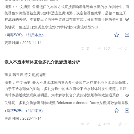
Y值为-0.288*mm/a（P<0.05）；全区及各分区ET0在90年代均呈增大趋势，其
摘要：
中文摘要: 鱼道进口的布置方式直接影响着集诱鱼水流的水力学特性，而
年尺度上Sen’s趋势度β全区=4.993，M-K检验值Z全区=1.978* (P<0.05)，增大
集诱鱼水流能否被鱼类识别和适宜鱼类洄游，决定着诱鱼效果，是整个鱼道工
趋势显著，其它各年代际上趋势减小；近53a来ET0空间分布基本呈西北向东南
程成败的关键。本文提出了两种鱼道进口布置方式，分别布置于闸墩旁和集诱
东北方向递减趋势，具有明显的地区差异，ET0高值区主要集中在内蒙古与四川
鱼通道旁。为了说明不同的鱼道进口布置方式对集诱鱼水流水力学特性的影
关键词：
鱼道进口;集诱鱼水流;水力学特性;k-ε紊流模型;VOF
地区西北部，低值区主要集中在四川盆地与东北平原以东、以北大部分地区，
响，采用标准k-ε三维紊流模型和VOF模型，对两种布置方式进行了三维数值模
<网络PDF>
<引用本文>
且年ET0高值、中高值、中值、低值区域站点数分别占总站数的3.5%、
拟，并用物理模型试验结果验证了数值模拟的合理性。通过对比分析两种布置
更新时间：
2023-11-14
12.4%、58.5%、25.6%；ET0的年内M-K趋势变化差异较大，春季，粮食主产
方式集诱鱼水流的流态、流速、流速适宜区宽度和紊动能，表明：在集诱鱼通
2
|
150
|
0
区ET0趋势自北向南增大，夏季与之相反；秋季，ET0趋势呈现中部低南北高的
道布置方式下，集诱鱼水流流速更小，下游靠边最大流速减小了1.0 m/s；流速
趋势，而冬季较秋季有明显的下降趋势，整体呈现由“北-南，西-东”递减的趋
适宜区（0.70 m/s~1.41 m/s）横向宽度更大，最大横向宽度增大了3.0 m；水流
嵌入不透水球体复合多孔介质渗流场分析
势；主要作物生长季上ET0在华北平原（显著下降）和东北平原中部趋势下降，
紊动能更小，鱼道进口处最大紊动能减小了0.60 m2/s2。集诱鱼通道布置方式
东北平原四周及长江中下游地区趋势增大。
下的水流具有更适宜鱼类洄游的水力学特性，能更有效地吸引并引导鱼类洄游
薛晨,魏玉峰,符文熹,何思明
上溯，找到鱼道进口，可为鱼道进口布置设计和研究提供参考。
摘要：
中文摘要: 嵌入不透水球体的复合多孔介质广泛存在于地下水渗流领域，
由于不透水球体的影响，多孔介质中的水在流经不透水球体时发生绕流，且距
离球体越近绕流现象越明显。为求解该复合介质的渗流场和等效渗透系数，在
球坐标系下采用非线性Brinkman-extended Darcy方程，以无穷远处单向来流均
关键词：
多孔介质渗流;球体绕流;Brinkman-extended Darcy方程;等效渗透系数
匀和球面不滑移条件作为边界条件，求解出球体周围渗流流速与压强的解析
<网络PDF>
<引用本文>
解。分析该解析解表达式可知，此复合介质渗流场流速和压强分布与多孔介质
更新时间：
2023-11-14
基质的渗透率和地下水动力粘滞系数有关。在此基础上对渗流场流速进行积
2
|
488
|
0
分，求出了Darcy流平均流速，并将平均流速表达式与Darcy公式表达式进行对
比，得出等效渗透系数表达式，并且理论证明球体与多孔介质的相对尺寸是影