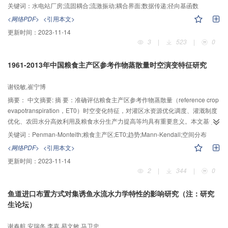
动方面亟待研究的课题。 本文探讨了国内外常用的几种流固耦合数据传递插值
关键词：
水电站厂房;流固耦合;流激振动;耦合界面;数据传递;径向基函数
算法的优劣，将近年来在航空、地形学、医学等领域广泛应用的C2紧支径向基
<网络PDF>
<引用本文>
函数插值方法进行了优化与改进，改善了该插值方法存在的精度和效率之间的
更新时间：
2023-11-14
平衡问题，并基于此建立了厂房流固耦合数据传递模型，进行了水电站厂房流
3
|
523
|
0
激振动分析。 分析结果表明，当流体网格数远大于结构网格数时（5倍以上），
局部插值法的最大误差控制在工程应用可接受范围内，在网格量巨大的相关工
1961-2013年中国粮食主产区参考作物蒸散量时空演变特征研究
程计算中可以考虑使用局部插值法以节省时间成本；改进后的C2紧支径向基函
数可以进一步减小误差，提高精度，在大型复杂耦合界面数据传递中具有很大
谢锐敏,崔宁博
的优势；流道中压力脉动以叶片通过频率为主，水轮机叶片与导叶间静动干扰
所引起的流体脉动压力对厂房整体结构振动影响较为明显。
摘要：
中文摘要: 摘 要：准确评估粮食主产区参考作物蒸散量（reference crop
evapotranspiration，ET0）时空变化特征，对灌区水资源优化调度、灌溉制度
优化、农田水分高效利用及粮食水分生产力提高等均具有重要意义。本文基于
中国粮食主产区258个气象站点逐日气象资料，采用Penman-Monteith 公式计
关键词：
Penman-Monteith;粮食主产区;ET0;趋势;Mann-Kendall;空间分布
算1961-2013年参考作物蒸散量，通过Sen's+Mann-Kendall法、累积距平法及
<网络PDF>
<引用本文>
气象倾向率等方法对其近53a来时空变化趋势与特征进行分析。结果表明：近
更新时间：
2023-11-14
53a来中国粮食主产区（全区）、温带湿润半湿润地区(I区)、温带干旱半干旱地
2
|
344
|
0
区（II区）、亚热带湿润地区（III区）及暖温带半湿润地区（IV区）ET0年均值
分别为901.90mm、741.89mm、1077.93mm、940.17mm、847.61mm，呈现
鱼道进口布置方式对集诱鱼水流水力学特性的影响研究（注：研究
II>III>全区>IV>I区的趋势；全区及I-IV区主要作物生长季（3-10月）ET0约占全
生论坛）
年ET0的87.58%、91.91%、90.05%、85.11%和83.39%；除IV（其年倾向率
Y为0.002mm/a）区外，全区及I-III区ET0近53a整体呈现下降趋势，其中全区呈
谢春航,安瑞冬,李嘉,易文敏,马卫忠
下降趋势的站点数达171个，占总数的61.0%，年倾斜率达到显著下降水平，其