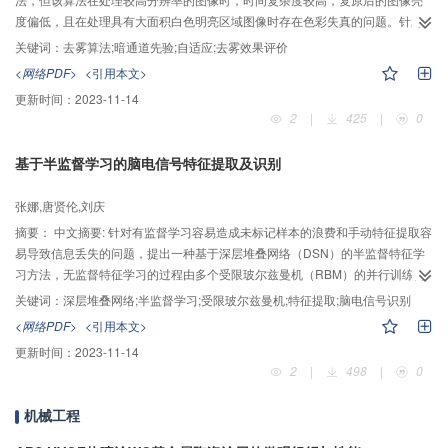
度偏低，且在处理具有大面积白色明亮区域图像时存在色彩失真的问题。针对
这些问题，本文提出了改进的自适应暗通道先验去雾算法，新算法引入自适应
关键词：
去雾算法;暗通道先验;自适应;去雾效果评价
的指导滤波法代替原算法中的软抠图法，提高算法的计算效率的同时获得最优
<网络PDF>
<引用本文>
滤波窗口半径。同时，新算法还通过改进透射率图估计方法，弱化对明亮区域
更新时间：
2023-11-14
的去雾处理，避免过增强，并调整图像亮度，优化去雾结果。通过合成雾图和
2
|
425
|
0
真实场景雾图实验验证了新算法的有效性。合成雾图实验中采用全参考评价方
式，在清晰的无雾场景上模拟雾的形成，计算加雾前与使用不同算法去雾后图
基于半监督学习的脑电信号特征提取及识别
像的绝对差值进行比较。真实场景雾图实验中，采用基于人类视觉感知的
CNC(Contrast-naturalness-colorfulness)综合评价体系，计算同一雾图在不同
张娜,唐贤伦,刘庆
算法去雾后图像的CNC指数。实验结果表明，在相同图像分辨率条件下，本文
提出的自适应算法不仅去雾后图像视觉效果更加理想，而且处理时间大为减
摘要：
中文摘要: 针对有监督学习容易造成未标记样本的浪费和手动特征提取容
少。
易导致信息丢失的问题，提出一种基于深层堆叠网络（DSN）的半监督特征学
习方法，无监督特征学习的过程由多个受限玻尔兹曼机（RBM）的并行训练完
成，将训练得到的参数用于DSN的输入权值初始化，再采用批量模式的梯度下
关键词：
深层堆叠网络;半监督学习;受限玻尔兹曼机;特征提取;脑电信号识别
降法进行监督微调。将所提方法用于运动想象脑电信号特征提取及识别，实验
<网络PDF>
<引用本文>
结果表明本文方法能够充分利用未标记样本中的隐含信息，有效提取脑电信号
更新时间：
2023-11-14
特征，识别结果优于共同空间模式（CSP）和深度信念网络（DBN）等算法，
2
|
498
|
0
该方法可用于提高BCI系统中脑电信号的识别准确率。
机械工程