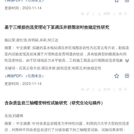
且峰后的变形过程没有应力的急剧下降，整个实验过程中加卸、载之间滞回环
更新时间：
2023-11-14
面积很微小。在整个实验过程中，弹性应变能占的比例非常的小；盐岩单轴加
2
|
458
|
0
卸载变形破坏过程中，其耗散能随应变一直增加，且增长率递增，而当应力接
近峰值时，增长率趋于恒定，耗散能曲线开始呈线性增长；弹性应变能在峰前
基于三维损伤流变理论下某调压井群围岩时效稳定性研究
一直增加，且增长率递减，在峰值处达到最大值，峰后开始下降。岩盐在试验
初始阶段振铃计数率与能量率便大量产生，而后在屈服阶段呈现下降进入稳定
杨以荣,谢红强,肖明砾,卓莉,何江达
发展期，直到峰值处，出现一个累计振铃计数和累计能量曲线的拐点，峰后以
一个更高的速率稳定地且呈现阶梯状发展。本文对于盐岩储气库的水溶开挖和
摘要：
中文摘要: 拟建的某水电站调压井区域围岩岩性为石英云母片岩，勘探及
采气过程中逐渐卸载的应力环境施工过程有一定的实际指导意义。
室内试验发现其岩体属于片理构造发育明显的软岩，具有较典型的横观各向同
性流变特征。由于区域地应力水平较高，工程施工期及运行期围岩流变现象可
能显著影响岩体稳定性及衬砌结构特性。本文在全面反映区域地质构造、调压
关键词：
石英云母片岩;调压井群;损伤流变;有限元;时效稳定性
井结构形式及地应力场的基础上，建立了三维数值计算模型，同时考虑施工时
<网络PDF>
<引用本文>
序及支护衬砌措施，应用根据室内试验及现场监测资料建立的横观各向同性岩
更新时间：
2023-11-14
体粘弹塑性损伤本构模型，采用FLAC3D软件研究了调压井群施工期和运行期
2
|
414
|
0
围岩稳定性及衬砌结构安全性。结果表明：施工开挖过程中围岩在流变效应的
显著影响下，其变形量随时间有所增加，及时喷锚支护对围岩变形的限制作用
含杂质盐岩三轴蠕变特性试验研究（研究生论坛稿件）
显著，开挖完成后500d后围岩位移趋于收敛；开挖完成后围岩整体处于受压状
态，施作二次衬砌有利于围岩应力场均匀化重新分布；运行期调压井衬砌变形
吴池,刘建锋
量值增长速率随时间逐渐减小，其中2年内变形量约占长期（50年）变形量的
54%，调压井围岩及衬砌结构运行1年后应力水平基本趋于稳定，运行期内调压
摘要：
中文摘要: 针对杂质盐岩蠕变力学特性问题，利用四川大学大型程控流变
井围岩应力水平变化幅度很小。
仪，对两种不同杂质盐岩进行了分级加载下的三轴蠕变试验。试验结果表明：