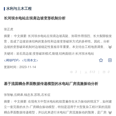
该模型进行了验证。对比分析了先到先服务和强化学习模型的排序、延误时
水利与土木工程
间、延误成本、后续航班延误成本和奖赏值。先到先服务算法的奖赏函数值为
3164，强化学习算法的奖赏函数为2880，强化学习模型更优。模型中奖惩函数
长河坝水电站左坝肩边坡变形机制分析
的评价指标、权重、约束条件可以根据管制工作实际情况进行设置，该模型可
以为空中交通管制人员进行进港航班排序提供决策支持。
张正虎
摘要：
中文摘要: 长河坝水电站左坝肩边坡高陡、卸荷作用强烈、长大裂隙较发
育，造成了边坡岩体结构的复杂性和边坡变形破坏方式的多样性。因此，分析
边坡的变形破坏机制对边坡稳定性复核非常重要。本文结合工程地质调查、岩
体结构特征和监测资料，对边坡进行了结构面统计和岩体分区，分析了裂缝成
关键词：
岩石高边坡;变形破坏模式;裂缝;结构面统计;长河坝水电站
因和边坡的变形破坏模式。下部边坡爆破开挖使fz-15断层及其下盘压缩变形，
<网络PDF>
<引用本文>
上盘岩体下沉；边坡沿J6组结构面产生剪切滑移变形，上部岩体沿J3组结构面
更新时间：
2023-11-14
产生拉裂，沿J2结构面产生倾倒变形，产生了各种方向的裂缝。边坡变形破坏
3
|
513
|
0
模式主要为滑移—拉裂破坏和倾倒—拉裂破坏。采用针对性支护措施后，裂缝
变形得到控制，边坡基本稳定。
基于流固耦合界面数据传递模型的水电站厂房流激振动分析
张智敏,伍鹤皋,钱忠东,苏凯,石长征
摘要：
中文摘要: 在现有大中型水电站机组普遍存在水力振动的情况下，如何建
立一套完善的水力-厂房耦合振动模型，特别是适用于大型复杂工程计算的流固
耦合界面数据传递模型，并以此来进行水电站厂房流激振动的预测，是厂房振