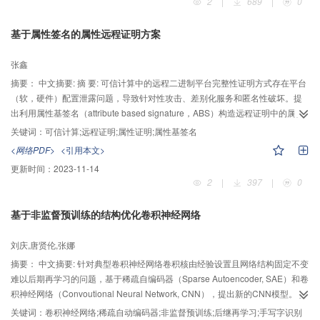
2
|
689
|
0
网上扩散范围最广，新浪微博次之，QQ空间扩散较慢。本文提出的改进方法能
解决现有算法社团划分结果分辨率低的问题，且有效弥补了LFM算法在大规模
基于属性签名的属性远程证明方案
社团发现时陷入无限的迭代过程而导致时间复杂度高的缺点，将其应用于经典
数据集中也符合理论预期结果。本文的研究结果将有助于进一步理解和认识社
张鑫
交网络社团结构对舆情传播的影响，同时对于网络群体事件发现和舆情监控及
引导等具有重要意义。
摘要：
中文摘要: 摘 要: 可信计算中的远程二进制平台完整性证明方式存在平台
（软，硬件）配置泄露问题，导致针对性攻击、差别化服务和匿名性破坏。提
出利用属性基签名（attribute based signature，ABS）构造远程证明中的属性
证明方案（property based attestation，PBA）。将属性签名中的签名策略（属
关键词：
可信计算;远程证明;属性证明;属性基签名
性树）映射到远程证明中的安全属性。利用属性签名的匿名性的特点，验证者
<网络PDF>
<引用本文>
无法得知证明方的具体配置，仅能得知证明者是否满足签名策略也就是安全属
更新时间：
2023-11-14
性，达到验证属性证明目的。方案中无需使用属性证书，由不同授权机构管理
2
|
397
|
0
平台配置，共同生成属性签名。在标准模型下对方案进行了安全性证明，满足
正确性、不可伪造性和隐私性。
基于非监督预训练的结构优化卷积神经网络
刘庆,唐贤伦,张娜
摘要：
中文摘要: 针对典型卷积神经网络卷积核由经验设置且网络结构固定不变
难以后期再学习的问题，基于稀疏自编码器（Sparse Autoencoder, SAE）和卷
积神经网络（Convoutional Neural Network, CNN），提出新的CNN模型。该
模型通过SAE预训练CNN网络的卷积核，提取有效特征；并在典型CNN结构基
关键词：
卷积神经网络;稀疏自动编码器;非监督预训练;后继再学习;手写字识别