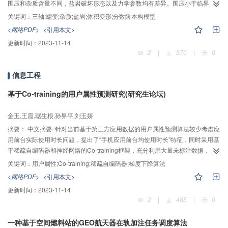
围压和杂质含量不同，盐岩破坏形态以及力学参数均有差异。围压小于临界围
压，盐岩呈剪切破坏，围压大于临界围压，盐岩呈大变形鼓状破坏；围压和杂
关键词：
三轴;蠕变;杂质;盐岩;体积变形;分数阶本构模型
质含量一定，岩盐稳态速率随偏应力增加呈指数增长；偏应力和杂质含量一
<网络PDF>
<引用本文>
定，蠕变速率随围压增大而降低，长期强度有所增大；偏应力和围压一定，低
更新时间：
2023-11-14
杂质(ω=2.1%)盐岩稳态蠕变速率高于高杂质(ω=46.8%)盐岩。体积变形经历了
2
|
370
|
0
压密期-平静期-扩容期三个阶段，高杂质盐岩体积应变低于低杂质盐岩。将不溶
物杂质含量与应力敏感性常数n的关系同分数阶蠕变本构方程进行耦合，建立了
信息工程
耦合杂质的盐岩分数阶非定常蠕变模型，将理论模型与试验数据对比分析证实
了该模型的合理性。
基于Co-training的用户属性预测研究(研究生论坛)
金玉,王霞,琚生根,孙界平,刘玉娇
摘要：
中文摘要: 针对当前基于第三方应用数据的用户属性预测算法较少考虑应
用前台实际使用时长问题，提出了“手机应用前台均使用时长”特征，同时采用基
于稀疏自编码器和神经网络的Co-training框架，充分利用大量未标注数据，从
应用类别和前台均使用时长两个角度进行属性预测。实验进行时，首先使用未
关键词：
用户属性;Co-training;稀疏自编码器;梯度下降算法
标注数据对网络进行初始化，然后采用基于准确率的梯度下降算法对参数进行
<网络PDF>
<引用本文>
更新。实验结果表明，本文算法提高了用户属性预测准确率。
更新时间：
2023-11-14
2
|
485
|
0
一种基于空间燃料站的GEO航天器在轨加注任务调度算法