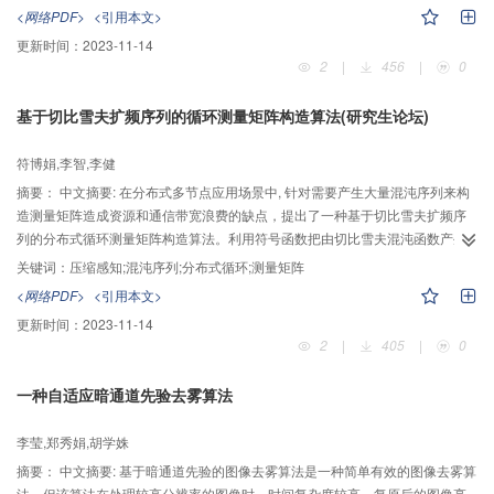
础上增加一条网络支路，使得后续再学习时只更新支路权值，记忆已有特征并
<网络PDF>
<引用本文>
增加新特征。文中模型在MNIST数据集上迭代更新10次网络权值可以使测试识
更新时间：
2023-11-14
别率达到97.65%；在手写汉字数据集HCL2000中的简单字，中等字，复杂字
2
|
456
|
0
及相似字上的测试正确率能达93%以上；50个训练样本，250个测试样本时，
相似字识别率可达80.36%；比典型CNN及传统手写汉字识别方法更具泛化性。
基于切比雪夫扩频序列的循环测量矩阵构造算法(研究生论坛)
实验表明所提出方法可有效应用于手写字等图像识别应用中。
符博娟,李智,李健
摘要：
中文摘要: 在分布式多节点应用场景中, 针对需要产生大量混沌序列来构
造测量矩阵造成资源和通信带宽浪费的缺点，提出了一种基于切比雪夫扩频序
列的分布式循环测量矩阵构造算法。利用符号函数把由切比雪夫混沌函数产生
的序列进行二值化得到扩频序列，选择一定长度的序列作为一行循环生成测量
关键词：
压缩感知;混沌序列;分布式循环;测量矩阵
矩阵，并证明了由循环生成的序列满足贝努利分布。选取一维信号和二维图像
<网络PDF>
<引用本文>
进行仿真实验，结果表明相比于切比雪夫贝努利矩阵、贝努利矩阵、高斯矩阵
更新时间：
2023-11-14
和罗切斯特混沌矩阵，在相同的压缩比下，新矩阵在一维信号上的恢复效果与
2
|
405
|
0
其他矩阵相同，在二维红外图像和自然图像中，相比于其他矩阵具有更好的恢
复效果。
一种自适应暗通道先验去雾算法
李莹,郑秀娟,胡学姝
摘要：
中文摘要: 基于暗通道先验的图像去雾算法是一种简单有效的图像去雾算
法，但该算法在处理较高分辨率的图像时，时间复杂度较高，复原后的图像亮