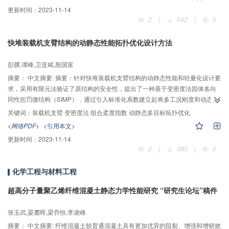
制备的W-20wt%Cu合金的致密化程度及显微组织结构进行了对比研究。通过对
更新时间：
2023-11-14
两种烧结方法中电场密度的计算和烧结体显微组织结构中铜池的出现，结果表
2
|
542
|
0
明：在本实验条件下，相比放电等离子烧结法，采用大电流电阻烧结法在加热
过程中更容易产生场致发射效应，这有利于W-Cu合金组织的均匀分布，促进烧
快堆装载机支臂结构的动静态性能拓扑优化设计方法
结致密化。大电流电阻烧结体的相对密度和显微组织结构均优于放电等离子烧
结体；采用放电等离子烧结，烧结温度从800℃提高到900℃时，烧结体的相对
彭骥,谭峰,卫亚斌,殷国富
密度增大，合金内部孔洞和晶粒的大小、分布更加均匀，但当烧结温度达到
1000℃时，烧结体的相对密度增幅不大，烧结体孔洞集中，且晶粒团聚；而在
摘要：
中文摘要: 摘要：针对快堆装载机支臂结构的动静态性能和轻量化设计要
大电流电阻烧结时，随着烧结温度升高，烧结体的相对密度增大，显微组织结
求，采用有限元法验证了原结构的安全性，提出了一种基于变密度法固体各向
构的均匀性也得到提高。
同性惩罚微结构（SIMP），通过引入标准化系数建立起将多工况刚度和动态多
个低阶关键固有频率归一为组合柔度指数最小的动静态多目标拓扑优化数学模
关键词：
装载机支臂 变密度法 组合柔度指数 动静态多目标拓扑优化
型，并得到了合理的整体Pareto解。分析结果表明，根据拓扑优化结果改进设
<网络PDF>
<引用本文>
计的支臂动态性能明显提高，在安全停堆（SSE）工况下最大Tresca应力减小
更新时间：
2023-11-14
约10%，结构重量减轻约21.5%，较好地达到了既提高性能又减轻重量的结构
2
|
380
|
0
优化目标。
化学工程与材料工程
超高分子量聚乙烯纤维混凝土静态力学性能研究 “研究生论坛”稿件
张玉武,晏麓晖,梁乔恒,李凌峰
摘要：
中文摘要: 纤维混凝土较普通混凝土具有更加优异的阻裂、增强和增韧效