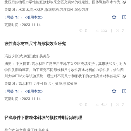
受压后的物理力学性能直接影响采空区充填体的稳定性。固体颗粒和水作为高
水材料主要的组成物质，其相对含量直接影响高水材料的物理力学特性。利用
关键词：
水灰比;高水材料;微观结构;强度特性;残余强度
宏观与微观相结合的综合试验手段，对高水材料在不同水灰比条件下的基本物
<网络PDF>
<引用本文>
理性能和强度特性进行了系统研究，结果表明：高水材料结石体微观结构呈网
更新时间：
2023-11-14
状结构、且具有稀疏多孔等特点，使其可以吸附自身重量数倍的水。水灰比越
2
|
532
|
0
大，网状结构中孔隙越稀疏，从而形成更大的孔隙结构。高水材料具有与岩石
类似的应力应变曲线，但高水材料塑性极高，达到峰值强度后仍能保持较好的
改性高水材料尺寸与形状效应研究
完整性。单轴压缩条件下，高水材料会出现明显的析水现象，水灰比越大，析
水现象越严重。在单轴压缩条件下，高水材料有X型共轭剪切破坏、单斜剪切破
冯波,刘长武,蒋源,谢辉,吴美苏
坏和拉伸破坏等几种典型的破坏类型，水灰比较高时，高水材料常呈X型剪切破
坏；水灰比较低时，常为劈裂破坏。高水材料单轴峰值强度和残余强度均随水
摘要：
中文摘要: 高水材料广泛应用于地下采空区充填支护，其形状和尺寸对力
灰比的增大而减小，水灰比越小其应力应变曲线峰值处越陡峻，峰后强度下降
学性质影响显著。为了研究不同形状和尺寸改性高水材料的力学性质，借助四
得越快，但其残余强度仍保持较高水平。该种材料塑性较好，残余强度较高，
川大学ETM力学试验系统，通过对不同尺寸和形状下的改性高水材料的破坏过
适合作为地下矿山采空区的永久充填材料。
程、抗压强度和变形特性等性质的测试，系统研究了改性高水材料的尺寸和形
关键词：
高水材料;力学性质;尺寸效应;形状效应
状效应。结果表明：改性高水材料是一种弹塑性材料，其变形破坏过程可以分
<网络PDF>
<引用本文>
为弹性阶段、屈服阶段、塑形阶段和破坏阶段四个过程；改性高水材料的尺寸
更新时间：
2023-11-14
仅影响其应力—应变曲线峰值强度，而形状对应力—应变曲线的峰值强度和形
2
|
457
|
0
状均有较大影响；在一定范围内，随着材料尺寸的增加，圆柱体和立方体试件
的抗压强度、弹性模量和变形模量均在一定范围内逐渐减小；在相同条件下，
径流条件下散粒体斜坡的颗粒冲刷启动机理
圆柱体试件的抗压强度、弹性模量大于立方体试件，变形模量小于立方体试
件。
樊立敏,符文熹,魏玉峰,陈向东