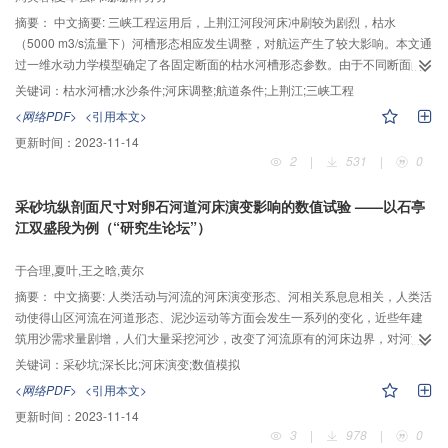
进行预测，为河流的综合开发与管理提供科学依据。本文可进一步研究该河段
摘要：
中文摘要: 三峡工程运用后，上荆江河段河床冲刷较为剧烈，枯水
人工采砂等人类因素干扰下河床粗化表层的破坏对河床演变的影响，以对涉河
（5000 m3/s流量下）河槽形态相应发生调整，对航运产生了较大影响。本文通
建筑物的设计与防护提供参考；或结合震后河流水沙变化研究河道横向与纵向
过一维水动力学模型确定了各固定断面的枯水河槽形态参数。由于不同断面的
演变趋势，以对震后河道治理提供依据。
河槽形态沿程存在显著差异，故采用基于对数转换的几何平均与断面间距加权
关键词：
枯水河槽;水沙条件;河床调整;航道条件;上荆江;三峡工程
平均相结合的河段平均方法，计算了2002-2015年上荆江河段尺度的枯水河槽
<网络PDF>
<引用本文>
形态参数。计算结果表明：受大范围护岸及护滩工程的影响，研究时段内上荆
更新时间：
2023-11-14
江枯水河槽宽度仅有小幅度增加，而相应的水深和面积增加约0.68 m及870
2
|
531
|
0
m2，增幅分别达12%及15%，航道条件总体上有所改善；枯水河槽宽深比呈持
续减小趋势，由2002年的5.73减小至2015年的5.17，故近期上荆江枯水河槽形
采砂坑纵剖面尺寸对卵石河道河床演变影响的数值试验 ——以石亭
态趋于窄深；但在火箭洲、沙市及公安弯道等局部河段，江心洲或凸岸边滩的
江双盛段为例（“研究生论坛”）
剧烈冲刷导致河槽展宽，宽深比明显增加，引起局部水深不足、航槽不稳定等
现象。此外通过分析河槽形态调整对前期水沙条件的滞后响应，建立了河段尺
于合理,夏叶,王之晗,黄尔
度的枯水河槽形态参数与前6年平均的汛期水流冲刷强度之间的经验关系。结果
表明：受人类活动干扰，上荆江河段尺度的枯水河槽宽度与前期水沙条件的相
摘要：
中文摘要: 人类活动与河流的河床演变形态、河相关系息息相关，人类活
关程度较低，故建立的枯水河槽宽度公式不能反映水沙条件变化对河宽调整的
动使得山区河流在河道形态、泥沙运动等方面会发生一系列的变化，近些年建
影响；而上荆江河段尺度的枯水河槽水深、面积、宽深比与前6年平均的汛期水
筑用沙需求量剧增，人们大量采挖河沙，改变了河流原有的河床边界，对河流
流冲刷强度的相关程度分别为0.92、0.95及0.85，故这三个参数均可较好地对
的演变产生了诸多影响。研究河道采砂对河床演变的影响具有重要的学术及实
关键词：
采砂坑;深长比;河床演变;数值模拟
由于三峡工程运用引起的水沙条件改变做出快速响应。
践意义。本文依托HEC-RAS泥沙计算模块，以石亭江双盛段为研究对象，结合
<网络PDF>
<引用本文>
野外调查实际情况，拟定数种采砂坑工况，研究采砂坑纵剖面尺寸对河道河床
更新时间：
2023-11-14
演变的影响。根据资料和野外调查情况，首先，拟定HEC-RAS河道模型断面及
3
|
978
|
0
水流和泥沙边界条件，然后在采砂方量及采沙坑宽度相同的条件下，拟定5种不