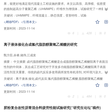
果，能更好地满足现代混凝土工程设施的要求。本文以高强、高弹模、低密度
的捻制超高分子量聚乙烯（UHMWPE）纤维作为增强体，试验研究了一种新型
纤维混凝土的准静态力学性能。通过改进制备流程，研制了C70等级的四种纤
关键词：
UHMWPE，纤维混凝土，静态强度，变形特性，试验
维体积掺量纤维混凝土，通过劈裂抗拉、立方体抗压和棱柱体轴心压缩试验，
<网络PDF>
<引用本文>
研究了纤维掺量对混凝土强度和变形性能的影响。最后，试验结果与未处理
更新时间：
2023-11-14
UHMWPE纤维混凝土及聚丙烯纤维混凝土进行了对比。结果表明：改进的制备
6
|
428
|
0
工艺提高了纤维在混凝土中的分散均匀性，改善了混凝土的和易性；纤维使混
凝土试件破坏时保持了良好的整体性，避免了大量碎块的脱落；UHMWPE纤维
离子液体催化合成氯代脂肪醇聚氧乙烯醚的研究
显著提高了混凝土劈裂抗拉强度，当纤维掺量为0.3%~1.0%时，强度提高率为
47.2%~78.6%；纤维对混凝土单轴抗压强度作用不明显，但极大改善了残余抗
甄方臣,余睿,储伟,江成发
压强度；压缩峰值应变及泊松比随纤维掺量增加而增大，弹性模量则相反，压
缩韧性指数ηc15.5为素混凝土的1.40倍~2.53倍；捻制UHMWPE纤维较其他两
摘要：
中文摘要: 卤代脂肪醇聚氧乙烯醚是合成脂肪醇聚氧乙烯醚阳离子表面活
种纤维更加显著的改善了混凝土的劈裂抗拉强度，并对单轴抗压强度有一定的
性剂的中间体，其合成工艺研究对于开发多功能脂肪醇聚氧乙烯醚阳离子表面
增强效果。
活性剂至关重要。传统的卤代反应多使用易挥发性有机溶剂, 对环境污染大。目
前的催化剂又存在反应时间长且副产物多等缺点。随着绿色清洁技术在工业和
关键词：
离子液体;催化;卤代反应;氯代脂肪醇聚氧乙烯醚;脂肪醇聚氧乙烯醚
学术界得到广泛的关注，寻找更加绿色的溶剂和高效的催化剂成为焦点。本工
<网络PDF>
<引用本文>
作以脂肪醇聚氧乙烯醚（AEO3）和亚硫酰氯（SOCl2）为原料，以离子液体1-
更新时间：
2023-11-14
辛基-3甲基咪唑溴盐（[OMIM]Br）为催化剂和溶剂，合成了氯代脂肪醇聚氧乙
2
|
484
|
0
烯醚（AEO3-Cl）。研究了反应温度、反应时间、亚硫酰氯用量和离子液体用
量对脂肪醇聚氧乙烯醚转化率的影响，并用红外光谱（FTIR）和核磁共振氢谱
胶粉复合改性沥青混合料疲劳性能试验研究(“研究生论坛”稿件)
（1HNMR）对产物结构进行了表征。研究结果表明，当AEO3：SOCl2: