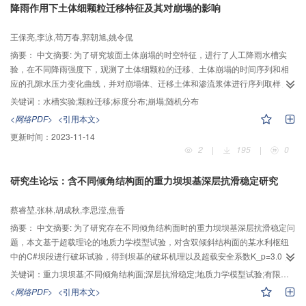
降雨作用下土体细颗粒迁移特征及其对崩塌的影响
响复合介质等效渗透系数的最主要因素。最后以一定级配的砂作为多孔介质基
质，用直径分别为4cm、6cm、8cm的三种有机玻璃球体作为不透水球体，自制
王保亮,李泳,苟万春,郭朝旭,姚令侃
试验装置，开展了嵌入不透水球体复合多孔介质的常水头渗流试验。试验中控
制多孔介质基质的压实度来保证其渗透系数基本不变，改变填充在多孔介质基
摘要：
中文摘要: 为了研究坡面土体崩塌的时空特征，进行了人工降雨水槽实
质中的不透水球体进行渗流试验，对每一个不透水球体分别进行三组试验，取
验，在不同降雨强度下，观测了土体细颗粒的迁移、土体崩塌的时间序列和相
平均值作为试验结果。试验结果与理论计算的等效渗透系数值误差较小，验证
应的孔隙水压力变化曲线，并对崩塌体、迁移土体和渗流浆体进行序列取样。
了所推求嵌入不透水球体复合多孔介质渗流场的正确性。
实验结束后进行了土体颗粒分析，并结合标度分布参数，对比了坡面相同位置
关键词：
水槽实验;颗粒迁移;标度分布;崩塌;随机分布
不同深度实验前后颗粒级配的变化，从随机性的角度分析了土体颗分参数与强
<网络PDF>
<引用本文>
度之间的关系。结果表明：在降雨作用下，坡体中的细颗粒会发生迁移，使土
更新时间：
2023-11-14
体结构发生改变。细颗粒在某一位置集聚，引起孔隙水压力增大；在水力梯度
2
|
195
|
0
较大和细颗粒容易积聚的区域，更容易发生坡面崩塌破坏；坡脚处流出的细颗
粒波动越大，坡面崩塌现象越明显；土体的剪切强度和内摩擦角随细颗粒含量
研究生论坛：含不同倾角结构面的重力坝坝基深层抗滑稳定研究
的增大而减小；坡面土体颗粒的空间分布决定了土体强度的空间分布，坡面土
体剪切强度和内摩擦角均具有Weibull随机分布特征，最终导致坡面土体的崩塌
蔡睿堃,张林,胡成秋,李思滢,焦香
在时间和空间上呈现随机性。
摘要：
中文摘要: 为了研究存在不同倾角结构面时的重力坝坝基深层抗滑稳定问
题，本文基于超载理论的地质力学模型试验，对含双倾斜结构面的某水利枢纽
中的C#坝段进行破坏试验，得到坝基的破坏机理以及超载安全系数K_p=3.0，
再采用有限元，对天然坝基存在的不同倾角结构面进行多种组合计算分析，得
关键词：
重力坝坝基;不同倾角结构面;深层抗滑稳定;地质力学模型试验;有限元计算
到含单倾斜结构面坝基超载安全系数K_c=2.6、双倾斜结构面坝基超载安全系数
<网络PDF>
<引用本文>
K_c=2.4。研究结果表明：对于含双倾斜结构面的重力坝坝基，模型试验与有限