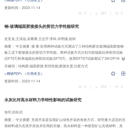
挥重要作用。当然其制备成本高和难以规模化生产成为了制约NiOx实现经济效
弃玻璃混凝土坍落度及抗压强度的关系，并同时测试了龄期变化对玻璃混凝土
更新时间：
2023-11-14
益的主要因素，所以接下来的研究方向应为降低催化剂的制备成本并使其量
强度的影响。试验发现，将废玻璃颗粒加入混凝土后会降低混凝土的抗压强
2
|
387
|
0
产，最终让其进入应用领域。
度，但在最优取代率下与基准混凝土相似，最后以力学强度和废弃玻璃取代率
为考量指标得到的最优废弃玻璃再生混凝土的取代率为：废弃玻璃粗骨料
钢-玻璃端面胶接接头的剪切力学性能研究
25%、废弃玻璃细骨料25%、玻璃粉0%；最优取代率掺量下废弃玻璃混凝土工
作性能优于基准配比混凝土；另外当用75um的玻璃粉替代混凝土的水泥会降低
史亚龙,王清远,吴耀勇,王志宇,李科,何明德,祝轲
玻璃混凝土强度，但当替代量小于10%的时候，对试件的强度影响不大。本试
验结果表明将废玻璃颗粒按一定比例替代混凝土的天然骨料是可行的，并为玻
摘要：
中文摘要: 摘 要:采用两种试验方式测试了三种结构胶在玻璃端面胶接钢
璃混凝土应用于实际工程中提供了参数。
板工况下胶接接头的剪切力学性能。两种试验方式分别为双端面拉伸剪切试验
(DFTST)和单端面拉伸剪切试验(SFTST)，使用DFTST试验测试了3M DP190和
硅酮999的胶接接头剪切力学性能，使用SFTST试验测试了硅酮992的胶接接头
关键词：
结构胶;端面胶接;剪切性能;胶接长度;注胶方式
剪切力学性能随胶层长度的变化。结果表明：SFTST试验比DFTST试验简单宜
<网络PDF>
<引用本文>
行；硅酮结构胶剪切强度低但变形能力更好；竖直注胶方式可以很好地保证注
更新时间：
2023-11-14
胶质量；随着胶接长度的增加，破坏时的位移基本不变，剪切刚度正比例增
2
|
304
|
0
加。试验为端面胶接结构的工程应用提供了合理的试验方式和数据参考。
水灰比对高水材料力学特性影响的试验研究
张印,刘长武
摘要：
中文摘要: 充填开采是实现矿山绿色开采的有效方式，研究量大适宜的充
填材料成为充填开采技术应用的关键。高水材料是一种新型矿山充填材料，其