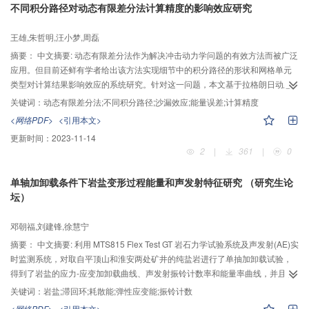
不同积分路径对动态有限差分法计算精度的影响效应研究
度上缩短盐岩损伤快速恢复阶段时间，但是增大围压可能会对盐岩造成新的损
伤。
王雄,朱哲明,汪小梦,周磊
摘要：
中文摘要: 动态有限差分法作为解决冲击动力学问题的有效方法而被广泛
应用。但目前还鲜有学者给出该方法实现细节中的积分路径的形状和网格单元
类型对计算结果影响效应的系统研究。针对这一问题，本文基于拉格朗日动态
有限差分法求解框架，使用JAVA语言编写计算程序，模拟了应力波在长柱模型
关键词：
动态有限差分法;不同积分路径;沙漏效应;能量误差;计算精度
中的传播，利用理论解，对比了多种积分路径下模拟结果。然后模拟了应力波
<网络PDF>
<引用本文>
在无限大介质中的传播，从能量误差的角度，指出了四边形网格的沙漏效应缺
更新时间：
2023-11-14
陷。最后得出结论：对于常应力单元，由积分路径围成的控制体集合必须完全
2
|
361
|
0
覆盖计算区域，才能得到正确的解。并且三角形网格能够避免四边形网格因为
沙漏变形效应引起的能量误差而产生的计算错误。
单轴加卸载条件下岩盐变形过程能量和声发射特征研究 （研究生论
坛）
邓朝福,刘建锋,徐慧宁
摘要：
中文摘要: 利用 MTS815 Flex Test GT 岩石力学试验系统及声发射(AE)实
时监测系统，对取自平顶山和淮安两处矿井的纯盐岩进行了单抽加卸载试验，
得到了岩盐的应力-应变加卸载曲线、声发射振铃计数率和能量率曲线，并且从
能量与声发射的角度研究了纯岩盐变形破坏过程的基本特征。通过研究表明，
关键词：
岩盐;滞回环;耗散能;弹性应变能;振铃计数
岩盐单轴加卸载条件下，弹性变形阶段很短，屈服过程产生很大的塑形变形，
<网络PDF>
<引用本文>