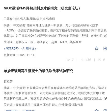
同纵剖面尺寸（深长比）的采砂坑，利用HEC-RAS泥沙计算模块进行数值模拟
NiOx激活PMS降解染料废水的研究（研究生论坛）
试验，对试验结果中河道主槽深泓点高程及断面沖淤量数据进行了统计和分
析。结果表明：人工采砂对河床整体的下切起促进作用，长浅型采砂坑比短深
卫陈默,张静,张古承,周鹏,李文姝,张永丽
型采砂坑更能促进河床下切；采砂坑上下游河床下切变化不同，随着采砂坑深
长比的增大，上游河床下切深度减小，而下游下切深度呈现先减小后增大的趋
摘要：
中文摘要: 随着水处理行业的不断发展，对于传统的高级氧化技术
势；采沙坑会改变河道局部坡度，采砂坑上游河道局部坡度增大，下游河道局
（AOPs）也提出了更多新的要求，也开发了很多新的高性能催化剂用于高级氧
部坡度减小。本次试验研究了不同纵剖面尺寸采砂坑存在时，河床演变的变化
化领域。为了探究NiOx在超声强化的条件下对单过硫酸盐（PMS）的催化性
状况，结论可对涉河工程的防护与设计及流域采砂规划提供一定的参考。
能，同时探究NiOx/PMS/US高级氧化体系对染料废水降解的优势，采用溶胶-凝
关键词：
化学反应工程、高级氧化、超声、NiOx、染料废水
胶法制备NiOx催化剂，酸性橙7（AO7）作为降解底物。探究发现：相比于
<网络PDF>
<引用本文>
NiOx/H2O2/US、NiOx/过硫酸盐（PDS）/US体系，NiOx/PMS/US体系具有更
更新时间：
2023-11-14
高的降解效率，且催化剂的煅烧温度、[氧化剂]:[氧化底物]、催化剂投量、超声
2
|
430
|
0
功率都会对NiOx/PMS/US体系产生影响。结果表明：煅烧温度由200℃升至
700℃后，AO7的降解率由95%降低至20%。[氧化剂]:[氧化底物]由20:1升至
单掺废玻璃再生混凝土的最优取代率试验研究
70:1，其降解率由77%提至95%，继续提高比例则会抑制降解。催化剂投量由
120mg/L升至280mg/L，降解率提升不明显，在15分钟内都能达到95%的降
赵祖芳
解，但降解速率有所提升，继续提高催化剂投量其降解速率则没有明显的提
高。超声功率由0W提至400W也会提高降解速率，但过高的超声功率对降解速
摘要：
中文摘要: 目前我国大多数的废弃玻璃在处理时采用填埋的方法，造成了
率提高却不明显。此外，对催化剂复用以及对甲基橙（HIn）和活性艳蓝（KN-
环境的污染和资源的浪费。因此为实现废玻璃的资源化，现研究将其应用于建
R）的降解证明NiOx/PMS/US体系具有一定的稳定性和普适性。NiOx的XRD图
筑原材料混凝土中。将废弃玻璃破碎后得到的不同粒径颗粒分别取代混凝土中
谱说明最佳煅烧温度下催化剂主要有NiO、Ni及无定型碳组成。NiOx是一种高
的部分粗骨料、细骨料或凝胶材料制成标准试件，按照标准试验法测试不同玻
关键词：
废弃玻璃再生混凝土;工作性能;力学性能;最优取代率
效的催化剂，其良好的催化活性，稳定性和普适性，在高级氧化技术中可以发
璃颗粒掺量下玻璃混凝土试件的力学性能和工作性能，讨论废弃玻璃掺量与废
<网络PDF>
<引用本文>