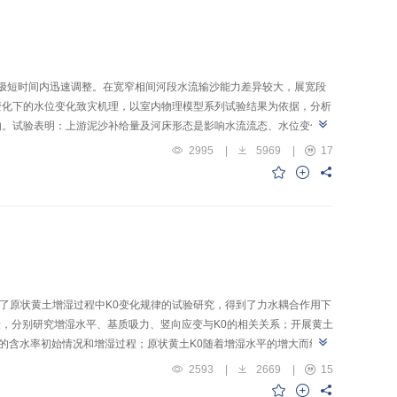
在极短时间内迅速调整。在宽窄相间河段水流输沙能力差异较大，展宽段
变化下的水位变化致灾机理，以室内物理模型系列试验结果为依据，分析
响。试验表明：上游泥沙补给量及河床形态是影响水流流态、水位变化的
后性；当上游有泥沙补给时，水深变化较清水来流明显；随着来沙量的增
2995
|
5969
|
17
，甚至出现漫滩致灾。由此可见，上游来沙及水流挟沙能力的降低将引起
区，应作为水沙灾害的重点防治区域。
展了原状黄土增湿过程中K0变化规律的试验研究，得到了力水耦合作用下
验，分别研究增湿水平、基质吸力、竖向应变与K0的相关关系；开展黄土
的含水率初始情况和增湿过程；原状黄土K0随着增湿水平的增大而线性
加，竖向压力越大K0增加的速率越慢，与增湿水平对K0的影响规律相
2593
|
2669
|
15
同一双曲线描述，且不同压力作用与浸水作用的先后次序对ε-K0曲线影