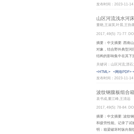
响较小。基于上述新疆
发布时间：2023-11-14
山区河流浅水河
董晓,王淑英,叶晨,王协
2017, 49(5): 71-77. DO
摘要：中文摘要: 西
对象，结合野外典型河
结构的影响集中在其下游
的上游0.3～0.4倍
关键词：山区河流;漂石
出现峰值的位置都集中
<HTML>
<网络PDF>
（H/D）的增加，其对
发布时间：2023-11-14
复区长度相近，且与远
响应规律有待进一步深
波纹钢腹板组合
袁书成,董江峰,王清远
2017, 49(5): 78-84. DO
摘要：中文摘要: 波
和疲劳性能。记录了试验
明：箱梁破坏时纵向裂