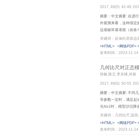
2017, 49(5): 42-49. DO
摘要：中文摘要: 在
外观测来看，这种假定
边坡破坏基准面（由各
破坏）；然后，依据最
关键词：反倾向层状边坡
组岩层发生整体破坏所
<HTML>
<网络PDF>
岩层组合为最危险的岩
发布时间：2023-11-14
拟结果相吻合，进一步
几何比尺对正态
徐敏,陈立,李东锋,何俊
2017, 49(5): 50-55. DO
摘要：中文摘要: 不同
等参数一定时，满足起
当λl≥1时，模型沙
改变时沙波波高、波长与原
关键词：几何比尺;波高;
小，而λl=1.59和
<HTML>
<网络PDF>
度偏小，相同水流条件
发布时间：2023-11-14
原型偏大。2）若λl≥