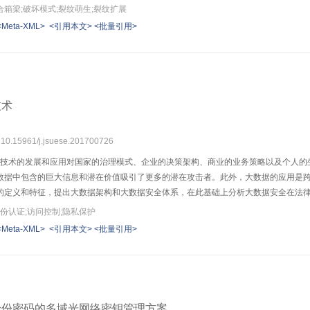
展；箱梁具有很好的疲劳耐久性，疲劳试验中裂纹扩展缓慢，当Pmax为静力试验承载力
箱梁;破坏模式;裂纹萌生;裂纹扩展
承受弯矩，波纹钢腹板主要承受剪力。挠度计算结果略小于试验值，属于偏安全计算
<Meta-XML>
<引用本文>
<批量引用>
技术
: 10.15961/j.jsuese.201700726
数据技术的发展和应用对国家的治理模式、企业的决策架构、商业的业务策略以及个人
数据中包含的巨大信息和潜在价值吸引了更多的潜在攻击者。此外，大数据的应用是
的定义和特征，提出大数据架构和大数据安全体系，在此基础上分析大数据安全在法律
在大数据安全方面的法律法规现状和国际标准化组织、美国、中国等大数据安全标准
身份认证;访问控制;隐私保护
输、存储和分析等功能。从大数据生命周期和大数据平台两个维度分析大数据面临的
<Meta-XML>
<引用本文>
<批量引用>
段的数据质量决定了数据价值，提升数据质量的技术手段主要有数据与模型不一致性的
护至关重要，相关的关键技术有数据匿名化、支持隐私保护的数据检索和分析等。大
全提供支持。大数据平台安全主要解决大数据组件之间的身份认证、数据隔离、数据
计等。目前，在国际上仍缺乏完善的大数据安全标准体系，在隐私保护、数据共享和
后的大数据关联分析对隐私保护和敏感信息保护带来的问题，因此，现有的数据脱敏
身份密码的多域光网络密钥管理方案