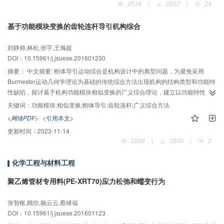
2518
|
2657
|
24
背景；同时，利用同一分解尺度下各高频子带系数中微弱缺陷信号的方差较
大，显著缺陷信号的能量较大，而噪声和背景干扰信号的方差和能量均较小的
基于功能模块变换的齿轮连杆导引机构综合
差异，构造基于Shearlet高频分解系数方差和能量的综合高频缺陷识别算子，滤
除高频子带中的噪声和背景干扰。最后，对修正后的分解系数进行逆NSST重
刘静帅,林松,张宇,王瀚超
构，得到背景均匀，磨削纹理和噪声干扰被充分抑制的高对比度图像，并采用
DOI：10.15961/j.jsuese.201601230
自适应阈值分割方法提取出缺陷区域。实验结果表明，该方法的假阳性率、假
阴性率和检测准确率分别达到8.8%、5.0%和93.1%；本文算法在MATLAB仿真
摘要：
中文摘要: 刚体导引运动综合是机构设计中的典型问题，为避免采用
平台中平均运行时间为0.629 s；相较于现有的磁瓦表面缺陷检测算法，该方法
Burmester运动几何学理论为基础的传统综合方法出现机构的结构类型和功能特
能够有效地去除不均匀背景、磨削纹理和噪声干扰，检测结果更加准确，鲁棒
性缺陷，探讨基于机构功能模块相似变换的广义综合理论，建立以功能特性为
性更强。
主线的导引机构综合方法。由于广义综合方法以标准机构功能模块为最小设计
关键词：
功能模块;相似变换;刚体导引;齿轮连杆;广义综合方法
单元，为扩展其结构类型，对能够产生复杂运动规律的齿轮连杆机构进行研
<网络PDF>
<引用本文>
究，以建立相应的基本尺寸型机构功能模块。首先，通过对齿轮连杆机构的构
更新时间：
2023-11-14
型分析研究传动功能与导引功能之间的转换映射，将传动机构转化为导引机
2296
|
3500
|
2
构。其次，采用复数矢量法进行齿轮连杆机构运动学分析，建立包括构件相对
尺寸、导引转角函数、导引点轨迹和运动几何标识的全拓扑信息机构功能模
化学工程与材料工程
块。然后，分析机构的尺寸参数、齿轮传动比参数与导引功能特性的双向映射
规律，得出合理调整预选功能模块尺寸参数的方法，以确保求解机构满足预期
聚乙烯管材专用料(PE-XRT70)应力松弛和蠕变行为
的功能特性要求。最后，以某粉料产品加工生产线中要求实现手抓短暂平移导
引功能的机构设计为例，分析和求解运动任务的几何标志，并提取预选齿轮连
张智枢,顾欣,杨云云,蔡绪福
杆机构功能模块的几何标志，给出几何标志之间的相似变换方法，得到满足工
DOI：10.15961/j.jsuese.201601123
艺要求的求解机构实际尺寸和位置参数，对设计结果的验证表明了提出的广义