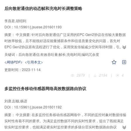
迭代，可获知能覆盖所有网格的信标节点最优移动路径。信标节点沿着该路径
后向散射通信的动态帧和充电时长调整策略
移动时，传感节点可获知信标节点的不同位置信息，收集通信时的RSSI值，采
用Kalman滤波算法降低通信噪声，采用最大似然估计算法计算自身位置坐标。
李燕君,胡绍利
仿真结果表明：MPPA算法可根据网格中心和顶点的位置，收敛于移动距离最短
DOI：10.15961/j.jsuese.201601193
且能实现监控区域任何位置上传感节点定位的最优移动路径。MPPA算法降低了
信标节点的移动路径长度和停留位置个数，降低了网络启动后所有传感节点获
摘要：
中文摘要: 针对后向散射通信广泛采用的EPC Gen2协议在传输大量数据
知自身位置所需要的时间，并将传感节点平均定位误差保持在较低的水平。在
时效率较低，且不能很好适应能量捕获条件和信道质量变化的问题，首先对
一定的条件下，MPPA算法比SCAN、DOUBLE_SCAN、HILBERT、CIRCLES
EPC Gen2协议原有流程进行了优化，采用突发传输减少空闲等待时隙，引入纠
和ZSCAN算法更优。
删码减少确认帧等待时延；接着，推导了特定能量捕获条件和信道条件下的有
关键词：
后向散射通信;有效吞吐量;帧长;充电时间;编码冗余度
效吞吐量表达式，归纳出有效吞吐量最大化问题，通过穷举法得到帧长、编码
<网络PDF>
<引用本文>
冗余度和充电时间理论最优值；然后，提出一种动态帧和充电时间在线调整策
更新时间：
2023-11-14
略，在运行时根据阅读器端的吞吐量测量反馈调整帧长及编码冗余度，控制充
2879
|
2194
|
4
电时间，并设计了相应的数据帧和确认帧格式；最后，为验证本文方法的有效
性，设置了不同能量捕获条件和信噪比条件，通过仿真得到本文所提方法采用
多监控任务移动传感器网络高效数据路由协议
的帧长、编码冗余度、达到的有效吞吐量和消耗的能量，与EPC Gen2协议固定
帧长方案和通过数值分析得到的理论最优值进行了比较。仿真结果表明，本文
刘唐,彭舰,杨进
所提方法相比EPC Gen2协议固定帧长方案能显著提高有效吞吐量，且吞吐量性
DOI：10.15961/j.jsuese.201601192
能接近理论最优值。可见，本文对协议流程的优化及动态调整帧长及编码冗余
度的策略在改善系统吞吐量性能方面是有效的。
摘要：
中文摘要: 在多监控任务移动传感器网络中，不同的监控对象对数据传输
实时性有着不同的要求。为满足监控数据不同的实时性要求，提出了既能满足
软实时监控要求，也能满足硬实时监控要求的多级分层实时数据路由协议