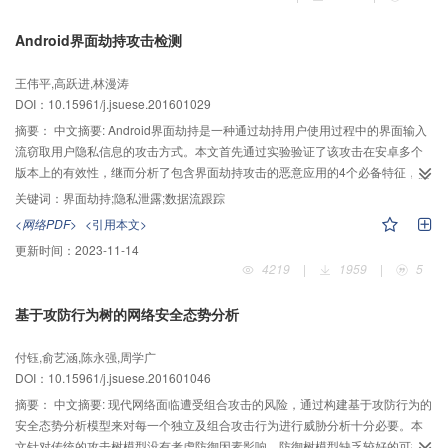
和话题文本分布相似度度量。其次，本文分别对爬虫采集到的中英混合新闻数
据分别构建可对比平行语料集和非可对比语料集进行话题建模，在建模过程中
Android界面劫持攻击检测
利用TF-IDF算法对文档提取特征词去噪，提高话题特征表示去除无意义噪音
词。最后，分别采用两种不同的话题向量化方式进行跨语言的共现话题发现建
王伟平,高跃进,林漫涛
模。实验结果表明，在本文设计的爬虫采集构建的真实数据集上，改进后的话
DOI：10.15961/j.jsuese.201601029
题模型不仅能够在不需要先验话题对的情况下对可对比语料集进行跨语言共现
话题进行发现，而且能够对语料不平衡的情况进行共现话题发现。
摘要：
中文摘要: Android界面劫持是一种通过劫持用户使用过程中的界面输入
流窃取用户隐私信息的攻击方式。本文首先通过实验验证了该攻击在安卓多个
版本上的有效性，继而分析了包含界面劫持攻击的恶意应用的4个必备特征，提
出了一种基于代码特征以及多组件数据流跟踪的静态检测方法
关键词：
界面劫持;隐私泄露;数据流跟踪
AHDetector（activity hijacking detector）。AHDetector方法包括4个步骤：通
<网络PDF>
<引用本文>
过分析manifest配置文件，判断被检测应用是否申请了外传数据的敏感权限；根
更新时间：
2023-11-14
据代码特征判断被检测应用中是否同时存在界面劫持攻击必备的3种功能组件：
4219
|
1959
|
5
后台扫描组件，劫持界面组件以及隐私外传组件；通过分析组件间的调用关
系，判断应用中具有扫描功能的组件与接受界面输入的组件之间是否存在调用
基于攻防行为树的网络安全态势分析
关系；通过组件间数据流分析，确定劫持界面组件和隐私外传组件之间是否存
在隐私数据的传递。继而判定被检测应用是否包含界面劫持攻击。为了验证
付钰,俞艺涵,陈永强,周学广
AHDetector的检测效果，本文设计实现了覆盖界面劫持功能组件所有逻辑路径
DOI：10.15961/j.jsuese.201601046
的18个样例来测试方法的有效性，同时采用了4个应用锁样例来检测误判性。测
试结果表明，AHDetector能够有效的检测出应用中所有的界面劫持攻击行为，
摘要：
中文摘要: 现代网络面临遭受组合攻击的风险，通过构建基于攻防行为的
同时不会误判，而6个常见的恶意应用在线检测平台（Andrubis、VirusTotal、
安全态势分析模型来对每一个独立及组合攻击行为进行威胁分析十分必要。本
visualThreat、安全管家在线检测、腾讯安全实验室在线检测、网秦安全）则不
文针对传统的攻击树模型没有考虑防御因素影响，防御树模型缺乏较好的可扩