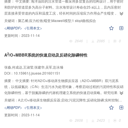
摘要：
中文摘要: 海洋油田的注水管道一般采用多层复合的结构设计，用于密封
综合方法的有效性和实用性。
和防护的管道层多为高分子材料。注水海管设计寿命在25 a以上，且内压密封
层直接承受管道的内压和温度工况，经长时间的压缩应力作用会产生蠕变，同
时，其特定部位受到恒定的压缩应变经历较长时间也会发生应力松弛。因此，
关键词：
聚乙烯;应力松弛;蠕变;Maxwell模型;1 stopt曲线拟合
研究这类高分子材料在长期应力应变下的蠕变和应力松弛行为规律对于评估注
<网络PDF>
<引用本文>
水软管内压密封层材料长期服役行为具有重要意义。针对某海上油田开发项目
更新时间：
2023-11-14
聚乙烯（PE-XRT70）材料被用于油田海管工程注水复合软管道内压密封层的特
2646
|
2085
|
0
定工况（75 ℃、16.5 MPa），通过对聚乙烯试样进行75、85、95 ℃、恒定应
变10%和20%的应力松弛以及75 ℃、16.5 MPa恒定应力的蠕变实验，利用聚
2
A
/O+MBBR系统的快速启动及反硝化除磷特性
合物材料的时温等效性以及松弛时间分布计算出该材料在特殊条件下的平移因
子αT。建立了Maxwell多元件并联模型，对应力松弛及蠕变实验数据通过1stopt
进行5参数拟合，得到预测材料实际工况温度下的应力松弛及蠕变行为的数学公
张淼,何成达,王淑莹,张建华,吴军,彭永臻
式。根据聚合物材料的时温等效性以及松弛时间分布计算出PE-XRT70管材压缩
DOI：10.15961/j.jsuese.201601151
试样在特殊条件下的平移因子αT。结果表明，在应变量为10%时，85 ℃平移
摘要：
中文摘要: 针对A2/O+移动床生物膜反应器（A2/O+MBBR）双污泥系
到75 ℃的平移因子是10.97，95 ℃平移到75 ℃的平移因子是11.20。在应变
统，以低碳氮比（C/N）生活污水为处理对象，考察启动过程的污泥特性和反硝
量为20%时，85 ℃平移到75 ℃的平移因子是14.76，95 ℃平移到75 ℃的平
化除磷特性，基于脱氮除磷的代谢机理建立系统的快速启动策略。研究结果表
移因子是15.77。广义Maxwell模型及模拟曲线能很好地预测该材料的应力松弛
明：启动过程历时21 d完成，污泥结构稳定且具有较好的污泥沉降性和生物活
关键词：
A;2;/O+移动床生物膜反应器;启动;污泥沉降性;反硝化除磷;实时控制参数
和蠕变行为，相关系数R2的数值在0.975以上，通过该数学模型可获得该材料
性；平均重量污泥浓度从1 189 mg/L增加到1 760 mg/L，SVI值在95
<网络PDF>
<引用本文>
在75 ℃下两种恒定应变中的平衡应力σ∞及75 ℃、16.5 MPa恒定应力下的平
mL/gMLSS以下，反硝化聚磷菌（DNPAOs）占聚磷菌（PAOs）的百分比从接
更新时间：
2023-11-14
衡应变。应力松弛实验和数学模拟表明，75 ℃温度下，10%和20%的恒定应变
种污泥时的10.87%增加到25.46%。启动过程，COD的去除效果基本稳定，
2608
|
2423
|
0
的应力松弛过程的平衡应力σ∞分别为3.983和7.505 MPa，且两种条件下应力
A2/O反应器可实现碳源的高效利用；硝化过程为反硝化除磷提供电子受体，TN
松弛在一周后基本达到平衡应力。蠕变试验数据和数学模拟表明，75 ℃、16.5