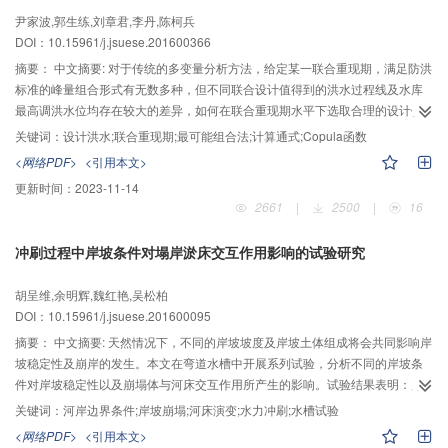
导获得了新的水库异重流潜入点判别关系式，并利用2006-2015年小浪底水库
尹家波,郭生练,刘章君,李丹,陈柯兵
和1961-1962年三门峡水库实测资料进行了预测计算，结果表明，新的潜入条
DOI：10.15961/j.jsuese.201600366
件计算的潜入点水深与实测值更加接近，更符合实际。该成果可为多沙河流水
库调水调沙预案编制和水库异重流数学模拟提供技术支撑。
摘要：
中文摘要: 对于传统的多变量分析方法，给定某一联合重现期，满足防洪
标准的峰量组合形式有无数多种，但不同联合设计值得到的洪水过程线及水库
最高调洪水位均存在较大的差异，如何在联合重现期水平下选取合理的设计值
尤为关键。本文利用Copula函数建立洪峰与不同时段洪量的多变量联合分布，
关键词：
设计洪水;联合重现期;最可能组合法;计算通式;Copula函数
采用OR重现期作为防洪标准，联合概率密度函数值作为洪水发生相对可能性的
<网络PDF>
<引用本文>
度量指标；以满足防洪标准为约束条件，构建峰量最可能组合的通用模型，并
更新时间：
2023-11-14
通过拉格朗日乘数法进行求解。采用最可能组合方法分别计算了汉江流域丹江
2661
|
2500
|
16
口水库的3维和4维最可能联合设计值，并与单变量同频率法、多变量同频率法
设计值对比。结果表明：单变量同频率设计值达不到防洪标准，其假设洪峰与
冲刷过程中岸坡条件对塌岸淤床交互作用影响的试验研究
洪量完全相关，各个洪水特征量均采用单变量概率分布来描述，未能充分考虑
各个特征量的内在相关性，并不符合汛期洪水发生的内在规律；最可能组合法
胡呈维,余明辉,魏红艳,吴松柏
与多变量同频率法相比，洪峰偏小，长历时洪量偏大，丹江口水库具有多年调
DOI：10.15961/j.jsuese.201600095
节能力，洪量起主要作用，所以最可能组合法推求的设计洪水结果偏安全。峰
量最可能设计值更符合丹江口水库的应用要求，因此，本文所提方法具有较强
摘要：
中文摘要: 天然情况下，不同的岸坡坡度及岸坡土体组成将会共同影响岸
的统计基础，更加符合水文现象的内在规律，可用于水库设计洪水计算。
坡稳定性及崩岸的发生。本文在弯道水槽中开展系列试验，分析不同的岸坡条
件对岸坡稳定性以及崩塌体与河床交互作用所产生的影响。试验结果表明：岸
坡崩塌及崩塌体的分解输移与近岸水流的紊动能关系密切。水流冲刷过程中岸
关键词：
河岸边界条件;岸坡崩塌;河床演变;水力冲刷;水槽试验
坡破坏是水流淘刷岸坡坡脚、岸坡崩塌及崩塌体淤积坡脚并在河床上输移的反
<网络PDF>
<引用本文>
复循环过程，无论岸坡是黏性土组成还是非黏性土组成，坡脚附近河床并没有