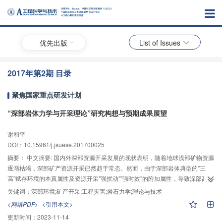
优先出版
List of Issues
2017年第2期 目录
聚焦国家重点研发计划
“深部岩体力学与开采理论”研究构想与预期成果展望
谢和平
DOI：10.15961/j.jsuese.201700025
摘要：
中文摘要: 国内外深部资源开采发展的现状表明，随着地球浅部矿物资源
逐渐枯竭，深部矿产资源开采已然趋于常态。然而，由于深部岩体典型的"三
高"赋存环境的本真属性及资源开采"强扰动""强时效"的附加属性，导致深部高能
级、大体量的工程灾害频发，机理不清，难以预测和有效控制，传统岩石力学
关键词：
深部环境;矿产开采;工程灾害;岩石力学;理论与技术
和开采理论在深部适用性方面存在争议。其根本原因在于，现有岩石力学理论
<网络PDF>
<引用本文>
都建立在基于静态研究视角的材料力学的基础上，已滞后于人类岩土工程实践
更新时间：
2023-11-14
活动，与深度不相关、与工程活动不相关、与深部原位环境不相关，亟需发展