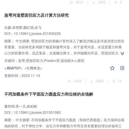
2612
|
1943
|
2
与衬砌耦合作用的动力显式有限元分析模型，该方法可以直接进行逐步积分，
程上切实可行。全面的测试及广泛的工程实践表明，电力可信计算平台消耗系
无需联立方程组求解，大大简化了计算过程，可以方便地用于分析多种介质的
统资源少，运行效率完全满足控制业务实时性要求，对业务功能没有任何干
急弯河道壁面切应力及计算方法研究
波动传播问题。针对某水电站引水隧洞工程进行了实例分析，计算结果表明：
扰。基于可信计算技术构建的网络安全免疫系统，为电力监测控制系统提供了
1）各部位混凝土衬砌处于同步震动状态，但腰拱部位位移明显小于顶拱和底拱
一套高效率、高强度防护机制，对恶意代码、非法操作具有主动防御能力，同
向媛,余明辉,魏红艳,余飞
部位；2）地震作用下混凝土衬砌迅速进入损伤开裂状态，腰拱部位衬砌应力增
时也适用于其他业务逻辑固定、系统更新不频繁、安全等级要求高的工业控制
DOI：10.15961/j.jsuese.201600226
加明显，损伤破坏严重；3）开裂破坏区由腰拱逐渐向两端扩展，与内水直接作
系统。
用的内层衬砌结构是抗震设计的薄弱环节。该模型能够合理地反映水工隧洞混
摘要：
中文摘要: 壁面切应力的准确计算对深入了解泥沙输运及河道演变过程非
凝土衬砌的地震动响应特性，并为水工隧洞抗震设计提供了一种有效的分析方
常重要。当前研究多局限于顺直和微弯河道，对于急弯河道，水流受重力和离
法。
心力的双重作用，流态复杂，水面横比降大，并伴随横向环流，壁面切应力影
响因素众多，各种计算方法的适用性有待进一步研究。开展180°;急弯水槽缓流
关键词：
急弯;壁面切应力;Preston管;湍动能;k-ε;模型
试验，采用ADV流速仪以及Preston管监测水流的3维流速和动静水压强差分
<网络PDF>
<引用本文>
布，分析急弯河道水流纵向流速、横向环流以及湍动能重分布特征。基于以上
更新时间：
2023-11-14
水流特征，选取4种经验公式法及k-ε数值模拟法计算该水槽控制断面的壁面切
2434
|
2885
|
14
应力，对比发现湍动能法、Preston管经验公式法以及k-ε数值模拟法的计算结
果不仅在分布规律上，而且在数值大小上都吻合良好，可用于急弯河道壁面切
不同加载条件下平面应力圆盘应力和位移的全场解
应力的计算。利用数值模拟法计算该水槽内河床及岸坡的壁面切应力分布，结
果表明：在进口顺直段内，壁面切应力值较小，且分布均匀，在弯道段内，其
董世明,李一凡,徐积刚
值逐渐增大，分布也更不均匀，进入出口顺直段后，岸坡附近的壁面切应力值
DOI：10.15961/j.jsuese.201501082
达到最大；横向上壁面切应力沿底壁分布均匀，而在坡脚附近，水流条件复
杂，环流作用大，波动剧烈；横断面最大壁面切应力在弯道作用下从凸岸逐渐
摘要：
中文摘要: 不同加载条件下平面应力圆盘（简称巴西圆盘）应力场和位移
偏移至凹岸，与主流变化规律一致；该急弯水槽最大壁面切应力位于弯道内
场的研究，对于弹性力学、岩石力学和断裂力学而言具有重要的理论价值和工