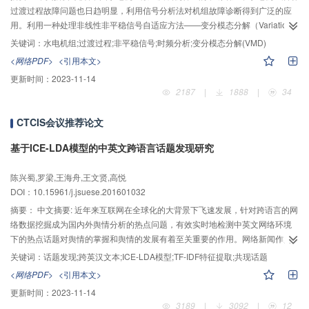
面糙率下水流与植被的相互作用提供参考。
过渡过程故障问题也日趋明显，利用信号分析法对机组故障诊断得到广泛的应
用。利用一种处理非线性非平稳信号自适应方法——变分模态分解（Variational
Mode Decompostion，VMD），对葛洲坝某台机组启动过渡过程振动信号分
关键词：
水电机组;过渡过程;非平稳信号;时频分析;变分模态分解(VMD)
析。首先，利用VMD方法对启动过渡过程仿真振动信号进行分析，验证VMD方
<网络PDF>
<引用本文>
法处理非线性非稳态信号的有效性。然后，利用该方法对机组启动过渡过程实
更新时间：
2023-11-14
测振动信号进行固有模态函数（IMF）的有效分离，通过Hilbert-
2187
|
1888
|
34
Huang（HHT）变换对各IMF进行瞬时频率计算，得出相应的Hilbert谱，并将结
果与经验模态分解（EMD）方法进行对比。从最终的振动信号分析中可以看
CTCIS会议推荐论文
出，通过VMD分解后的IMF可划分为3部分：第1部分主要为信号的发展趋势；
第2部分主要为信号的基础分解，出现较强的规律性的"纺锤形"信号，且能够反
基于ICE-LDA模型的中英文跨语言话题发现研究
映机组开机过程的振动变化规律；第3部分主要为干扰噪音或机组故障导致的高
频特征信号，信号波形图无明显规律性，对应的Hilbert谱也明显具有主频波动
陈兴蜀,罗梁,王海舟,王文贤,高悦
小，幅值稳定等优势。结果表明：经VMD分解后，机组启动过渡过程振动信号
DOI：10.15961/j.jsuese.201601032
各分量频率变化与机组转速时变规律吻合良好，能够有效提取特征频率，较
摘要：
中文摘要: 近年来互联网在全球化的大背景下飞速发展，针对跨语言的网
EMD具有更好的自适应性，分析结果更加准确有效，能够更好地揭示水电机组
络数据挖掘成为国内外舆情分析的热点问题，有效实时地检测中英文网络环境
过渡过程信号中的振动规律。
下的热点话题对舆情的掌握和舆情的发展有着至关重要的作用。网络新闻作为
网络信息舆情中的重要组成部分，由于互联网的大规模普及而成为人们方便快
关键词：
话题发现;跨英汉文本;ICE-LDA模型;TF-IDF特征提取;共现话题
捷获知信息的重要来源。首先，本文选择中文与英文的网络新闻作为数据源进
<网络PDF>
<引用本文>
行采集，提出了在LDA模型上改进的ICE-LDA模型进行跨英汉语言网络环境下
更新时间：
2023-11-14
的共现话题发现。采用话题向量化的方式，对建模产生的话题进行JS距离检测
3189
|
3092
|
12