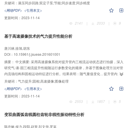
设计中的重要任务。双定子多输出泵作为一种新型的液压元件，由内泵和外泵
关键词：
液压同步回路;双定子泵;节能;同步速度;同步精度
构成，既能够实现多输出，还能根据要求实现比例输出，并且内外泵之间相互
<网络PDF>
<引用本文>
独立，既能实现单独输出，也能实现联合输出。将这种新型液压元件进行回路
更新时间：
2023-11-14
设计，取代原有的液压同步回路设计，探究新型液压元件双定子多输出泵（简
2141
|
2033
|
9
称双定子泵）在同步回路中应用的性能特点以及其驱动多液压缸同步的规律。
借助液压系统的分析，设计出单作用双定子泵、双作用双定子泵的同步回路，
基于高速摄像技术的气力提升性能分析
与传统的同步回路进行比较，发现新型同步回路具有能驱动不同缸径的液压缸
同步，能实现多种同步速度，具有回路功率损失少，泵的使用个数少，同步精
唐川林,徐旭,胡东
度高等优点；用已加工出的双定子泵样机组成同步回路进行实验，结果表明其
DOI：10.15961/j.jsuese.201601001
确实能够达到较高的同步精度，并且发现影响新型同步回路同步精度的主要因
素为双定子泵的内部泄露。因此，应用双定子多输出泵能消除当前液压回路中
摘要：
中文摘要: 采用高速摄像系统对提升管内三相流运动状态进行拍摄，深入
的一些问题，为同步回路提供了一个新的研究方向，为双定子液压元件的应用
研究气-液-固三相流提升性能随运行参数变化的规律，并基于图像处理方法对管
奠定了理论研究基础。
内流场结构和固相运动特征进行分析。结果表明：随气量值变化，提升管内流
型呈周期变换，依次为稀疏型泡状流、密集型泡状流、泡状搅拌流、混合搅拌
关键词：
气力提升;固相;高速摄像;图像处理
流、稀疏型泡状流，其中泡状搅拌流更利于固体颗粒的提升。相同气量值下，
<网络PDF>
<引用本文>
气力提升系统排固量、排液量和提升效率随淹没率的升高呈先增加后减小趋
更新时间：
2023-11-14
势；同工况下进气量对系统提升性能的影响大于淹没率，且存在最佳气量值使
2553
|
1857
|
5
得系统提升效率最高；当气量值较低时，管内颗粒浓度低且多集中于管壁位
置，随气量值增大颗粒向管中心运动，且此处颗粒运动速度和浓度值均较高。
变双曲圆弧齿线圆柱齿轮非线性振动特性分析
此外，随着进气量的变化，提升管内交替出现气-液两相流与气-液-固三相流，
并且气量值的变化直接影响管内颗粒分布及其运动状态。与单颗粒相比，群颗
陈忠敏,侯力,段阳,赵斐,彭文华,罗岚
粒作用下系统提升性能较高，且不同径向位置的颗粒速度并不对称于提升管中