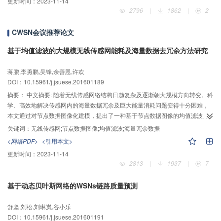
更新时间：
2023-11-14
寄存器（PCR）类敏感信息必须是受保护的、可迁移的以适应虚拟机迁移需
2796
|
1862
|
2
求。由进一步分析可知虚拟机完整性状态应包含以PCR值表示的虚拟机完整性
状态和物理平台完整性状态。由此，在集中管理虚拟化/非虚拟化可信计算平台
CWSN会议推荐论文
的模型预设条件下，基于国际可信计算组织（TCG）规范提出的身份证明秘钥
（AIK）概念进行扩展，提出一种使用虚拟AIK作为虚拟机身份标志，并为每个
基于均值滤波的大规模无线传感网能耗及海量数据去冗余方法研究
虚拟机生成由其实际物理平台启动PCR值和虚拟机启动虚拟PCR值连接而成的
PCR值的可信报告模型。设计了对应的虚拟PCR值复制机制、完整性报告机
蒋鹏,李勇鹏,吴锋,余善恩,许欢
制、虚拟机敏感数据管理机制，并与TCG规范中方法进行了对比。该机制在兼
DOI：10.15961/j.jsuese.201601189
容传统AIK验证机制的基础上，能够为每个虚拟机产生独立身份标识，向验证者
摘要：
中文摘要: 随着无线传感网络结构日趋复杂及逐渐朝大规模方向转变。科
证明自身完整性状态的同时简化了对虚拟机的验证流程。
学、高效地解决传感网内的海量数据冗余及巨大能量消耗问题变得十分困难，
本文通过对节点数据图像化建模，提出了一种基于节点数据图像的均值滤波算
法来达到降低大规模无线传感网中的冗余数据量及能量消耗。首先从传感网的
关键词：
无线传感网;节点数据图像;均值滤波;海量冗余数据
部署结构出发，通过节点之间的位置关系进行节点分簇并标记簇头节点，然后
<网络PDF>
<引用本文>
依据各簇内节点获取的数据信息进行图像化建模，建模完成后以各簇簇头节点
更新时间：
2023-11-14
获取的数据为参照标准对图像化后的簇内节点进行均值滤波，从而将簇内节点
2813
|
1937
|
7
划分为活跃节点与休眠节点，活跃节点为传感网提供有效数据而休眠节点提供
冗余数据，需要进入休眠状态。从仿真结果可知：在实际数据集与模拟数据集
基于动态贝叶斯网络的WSNs链路质量预测
结合验证下，一个大规模、结构复杂的无线传感网被分为若干个簇并有效的完
成了各簇内的节点数据图像化建模。在整体数据有效且不失真的前提下，各簇
舒坚,刘松,刘琳岚,谷小乐
内实现了将可能存在的部分节点转化为休眠节点且成功将休眠节点转为休眠转
DOI：10.15961/j.jsuese.201601191
态，不再产生、传递数据，从而降低传感网内的整体数据量及数据传递消耗的