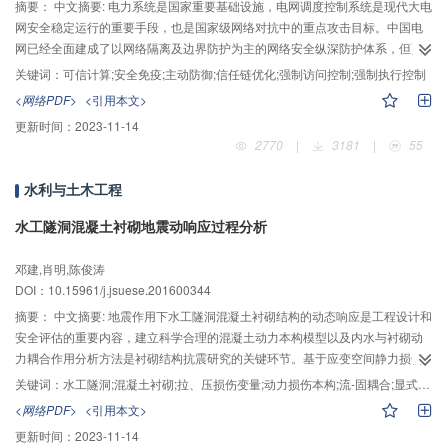
摘要：
中文摘要: 电力系统是国家重要基础设施，电网调度控制系统是现代大电
程的生境融入及再造技术，构建生态友好型航道整治模式。最后，将五大重点
网安全稳定运行的重要手段，也是国家级网络对抗中的重点攻击目标。中国电
研究内容细分为八大前沿研究方向：1）新水沙条件下长江航道演变机理及趋势
网已经全面建成了以网络隔离及边界防护为主的网络安全纵深防护体系，但面
预测；2）长江生态航道架构及评价方法体系；3）多目标协同下长江黄金航道
对以快速演进的恶意代码为主要技术手段的APT攻击，存在防护技术滞后于攻
承载力及提升潜力；4）多库联调下卵石滩群联动航道整治技术；5）防洪-通航
关键词：
可信计算;安全免疫;主动防御;信任链优化;强制访问控制;强制执行控制
击手段、安全功能制约于业务功能、防护措施影响控制业务实时性等问题。可
协同下强冲刷河段航道整治技术；6）复杂多分汊河段航道滩槽调控技术；7）
<网络PDF>
<引用本文>
信计算是一种运算与保护并行结构的计算模式，通过保持计算环境及计算逻辑
径潮流河段深水航道协调治理与减淤技术；8）长江典型生态保护段航道整治技
更新时间：
2023-11-14
的完整性，为计算平台提供了对恶意代码、非法操作的自主免疫能力。基于可
术。基于以上内容，初步构建长江航道整治技术研究体系，以期为提高黄金航
2770
|
3181
|
55
信计算技术，建立电力监测控制系统网络安全免疫系统，由控制主站系统电力
道通过能力提供理论基础和技术支撑。
可信计算平台、可信网络通信及可信现场测控终端构成，覆盖电力控制业务从
水利与土木工程
现场监测、通信、计算分析、控制指令下达与执行全部环节，为电力控制系统
提供了一种行之有效的主动防御机制。主站系统电力可信计算平台包括作为信
水工隧洞混凝土衬砌地震动响应过程分析
任根的可信密码模块硬件和嵌入到操作系统内核的可信软件基两个核心组件，
实现计算机的可信引导，对操作系统及应用程序的完整性度量、强制访问控制
邓建,肖明,陈俊涛
和强制执行控。电力可信计算平台在标准的信任链构建方法基础上，在操作系
DOI：10.15961/j.jsuese.201600344
统引导器中植入度量代码，通过CPU实模式驱动下的可信密码硬件对系统引导
摘要：
中文摘要: 地震作用下水工隧洞混凝土衬砌结构的动态响应是工程设计和
程序代码完整性进行回溯度量。与当前通用的可信计算技术实现方式相比，电
安全评估的重要内容，建立科学合理的混凝土动力本构模型以及内水与衬砌动
力可信计算平台将度量的起点从操作系统前推到操作系统引导器，从而使得系
力耦合作用分析方法是衬砌结构抗震研究的关键环节。基于应变空间静力损伤
统安全性大幅度提升。结合电网调度控制系统中的安全标签机制，电力可信计
本构的基本思路，对3维应力状态下混凝土静态拉、压损伤变量进行定义和求
算平台对应用进程实现了融合操作系统层和应用层的双重强制访问控制。结合
关键词：
水工隧洞;混凝土衬砌;拉、压损伤变量;动力损伤本构;流-固耦合;显式有限元
解；在此基础上，考虑静、动态荷载作用下混凝土本构关系曲线的相似性特
调度数字证书系统，实现了应用程序预期值安全管理，确保预期值的真实性与
<网络PDF>
<引用本文>
点，建立了适宜编程的混凝土动态损伤本构模型。基于单相固体介质和流体介
权威性。电力可信计算平台使用了计算组件中的原生安全功能，无需对业务程
更新时间：
2023-11-14
质动力分析的显式有限元法，结合耦合界面的边界条件，建立了水工隧洞内水
序、逻辑和系统资源进行改动，避免了对在运业务系统进行大规模改造，在工