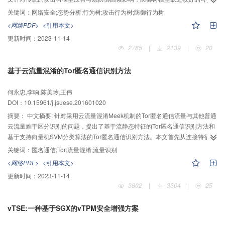
能检测出界面劫持攻击行为。
展性，故障树模型难以对外部攻击进行分析等问题，在攻击树模型中引入博弈
关键词：
网络安全;态势分析;行为树;攻击行为树;防御行为树
论，以描述具体网络攻防事件场景。首先，分析网络中不同层次攻击行为的逻
<网络PDF>
<引用本文>
辑关系，整合不同层次攻击事件对应的攻防树，获得完整网络攻防行为树，进
更新时间：
2023-11-14
而构建网络攻防行为树模型。其次，从网络攻防行为、网络检测设备以及网络
2785
|
2139
|
20
防御措施3方面对基本攻防行为树进行扩展，提出攻击目标成功率算法，计算其
攻击概率。在此基础上，对攻击威胁进行评估，分析网络安全态势。最后，为
基于云流量混淆的Tor匿名通信识别方法
验证网络攻防行为树模型的可行性和有效性，在BGP（border gateway
protocol）攻击树的基础上构建攻防行为树模型，通过概率计算可知：攻击路径
何永忠,李响,陈美玲,王伟
PATH1概率最大；且在没有防御措施的情况下，5条攻击路径的攻击成功率均得
DOI：10.15961/j.jsuese.201601020
到增大，PATH2至PATH5概率增大倍数显著高于PATH1，与实际相符。本文所
提的网络攻防行为树模型能很好地计算各种防御措施的效果，且能够在任意节
摘要：
中文摘要: 针对采用云流量混淆Meek机制的Tor匿名通信流量与其他普通
点添加和删除攻防行为，具有较强的可扩展性，可为网络管理者与运营者提供
云流量难于区分识别的问题，提出了基于流静态特征的Tor匿名通信识别方法和
科学的决策依据。
基于支持向量机SVM分类算法的Tor匿名通信识别方法。本文首先从连接特征分
析、数据包静态特征分析以及数据流动态特征分析出发，通过对大量Tor-Meek
关键词：
匿名通信;Tor;流量混淆;流量识别
通信流量以及非Tor-Meek通信流量的对比实验研究，确定了7个具有特异性和较
<网络PDF>
<引用本文>
强区分度的Tor-Meek通信流量的静态和动态流量征，然后在此基础之上提出了
更新时间：
2023-11-14
基于特征匹配算法的Tor-Meek匿名通信识别方法，该方法能够快速识别Tor-
3802
|
3304
|
25
Meek通信流量，对于包含大于200个包的流识别准确率大于90%。为了进一步
适应Tor的版本变化带来的特征改变，基于Meek流分片机制的数据流统计特征
vTSE:一种基于SGX的vTPM安全增强方案
分析，分别从长度及个数、长度方差、长度熵、接收发送序列等4个方面，提出
了识别Tor-Meek流的16种Tor-Meek流量统计特征，采用SVM分类算法对Tor-