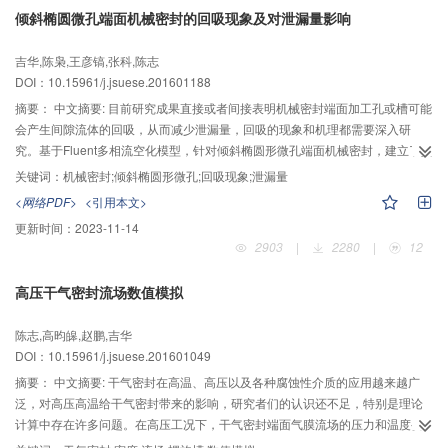
的高效去除需要建立在NH4+-N氧化完全的基础上；PO43--P的去除特性与
倾斜椭圆微孔端面机械密封的回吸现象及对泄漏量影响
MPa压力下，PE-XRT70压缩试样的蠕变过程的平衡应变为31.479%，且在24
NO3--N的变化密切相关，除了缺氧区的同步脱氮除磷，好氧吸磷对稳定PO43--
h之后的蠕变基本达到平衡。
P出水浓度发挥着重要作用。在平均进水碳氮比为3.44的运行条件下，
吉华,陈枭,王彦镐,张科,陈志
A2/O+MBBR系统可实现有机物、氮、磷等污染物的同步高效去除，稳定运行阶
DOI：10.15961/j.jsuese.201601188
段出水COD、NH4+-N、TN和PO43--P浓度分别为38.5、1.15、14.2、0.15
mg/L，COD、TN和PO43--P去除率分别为82.23%，74.72%和96.80%。DO、
摘要：
中文摘要: 目前研究成果直接或者间接表明机械密封端面加工孔或槽可能
pH和ORP等实时控制参数的变化规律与脱氮除磷存在定量关系，稳定运行阶段
会产生间隙流体的回吸，从而减少泄漏量，回吸的现象和机理都需要深入研
厌氧区ORP为-398~-336 mV，反硝化过程pH值增幅0.55，ORP增加
究。基于Fluent多相流空化模型，针对倾斜椭圆形微孔端面机械密封，建立了其
到-300~-175 mV，硝化过程pH值降低0.37。ORP、pH值可以直观地反映反硝
中1个微孔周期的间隙流体的3维数值计算模型，通过改变内外径压差、转速等
关键词：
机械密封;倾斜椭圆形微孔;回吸现象;泄漏量
化过程，pH值能够灵敏地反映硝化进程，实时控制参数的联合调控有利于促进
密封工况参数，研究了回吸现象产生的原因以及回吸现象对泄漏量的影响。首
<网络PDF>
<引用本文>
系统的快速启动和稳定运行。
先，通过流动因子判定流动状态、网格无关性分析确定网格尺寸，并于文献计
更新时间：
2023-11-14
算结果对照，保证了计算模型的正确性。然后，通过数值模拟实验，在靠近泄
2903
|
2280
|
12
漏侧微孔单元的r-θ平面流线图和密封间隙出口截面径向速度云图中直接观察到
了回吸现象。随后，分析了r-θ平面的压力场、径向方向速度场，结果表明，由
高压干气密封流场数值模拟
于微孔而存在发散间隙，因为动压效应引起出口附近的流体压力降低，低于密
封间隙出口压力，造成了间隙流体产生回吸现象。回吸现象因流体动压效应的
陈志,高昀皞,赵鹏,吉华
增强而增强，压力的降低将导致空化现象，空化效应阻止了回吸的增强。最
DOI：10.15961/j.jsuese.201601049
后，通过分析外泄量和回吸量曲线，研究了回吸现象在不同内外径压差Δp和转
速n下的变化规律。随着回吸现象的出现，泄漏量会出现明显的降低，甚至会出
摘要：
中文摘要: 干气密封在高温、高压以及各种腐蚀性介质的应用越来越广
现零泄漏。可以利用倾斜微孔的回吸现象降低机械密封的泄漏量。
泛，对高压高温给干气密封带来的影响，研究者们的认识还不足，特别是理论
计算中存在许多问题。在高压工况下，干气密封端面气膜流场的压力和温度变
化较大，而介质密度、黏度应是随压力和温度的变化而变化的，特别是气体的