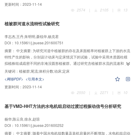
更新时间：
2023-11-14
与崩塌土体发生掺混。在岸坡形态、河床组成及水力条件相同的情况下，黏性
2574
|
2105
|
13
岸坡坡脚处河床冲刷量明显大于非黏性岸坡坡脚处河床冲刷量；黏性岸坡崩塌
量小于非黏性岸坡崩塌量。在岸坡材料相近、河床组成及水力条件相同的情况
植被群河道水流特性试验研究
下，较陡岸坡经水流淘刷后更易失稳，岸坡冲刷崩塌量及崩塌物质在河床上的
淤积量明显大于较缓岸坡情况。研究结果初步揭示了不同岸坡条件对塌岸淤床
李志杰,王丹,朱明明,聂锐华,杨克君
交互作用的影响，可用于指导河道岸坡防护及河道整治规划。
DOI：10.15961/j.jsuese.201600751
摘要：
中文摘要: 为研究河道中植被群的存在及床面糙率对植被群上下游的水流
特性产生的影响，分别设计动床与定床情况下的试验，试验中采用木质圆柱模
拟植株组成疏密不同的非淹没圆形植被群。通过研究含植被群水流的流速和紊
动动能的分布，分析植被群上游水流调整长度和尾流的形成与发展过程。试验
关键词：
植被群;尾流;体积分数;动床;定床
研究表明：当植被群的直径不变时，植被群上游的水流调整长度与植被群的密
<网络PDF>
<引用本文>
度无关，在该试验条件下，床面糙率对其影响可以忽略；提出体积分数φ作为综
更新时间：
2023-11-14
合表征植被群密度与植被群直径的参数，比较床面糙率与体积分数φ对完整尾流
2550
|
2271
|
10
长度的贡献，发现植被群后形成的完整尾流长度L的大小主要与体积分数φ值有
关，且φ值越大L值就越小；植被群后的流速分布主要受床面糙率和体积分数φ
基于VMD-HHT方法的水电机组启动过渡过程振动信号分析研究
值影响，稳定尾流长度L1的形成主要与φ值有关，并且在φ=6%附近，L1/D出
现最大值；植被群后的尾流结构中一般会出现2个紊动动能的波峰，其位置主要
杨华,陈云良,徐永,赵琼
受植被群的密度及床面糙率影响。由于植被群密度的不同，尾流结构中水体的
DOI：10.15961/j.jsuese.201600252
能量交换和横向剪切层的发展也不相同，这是影响植被群后的流速恢复至正常
流速的位置和稳定尾流形成的主要因素。本文所得结果可为进一步分析不同床
摘要：
中文摘要: 随着中国水电机组数量及装机容量的不断增加，水电机组启动