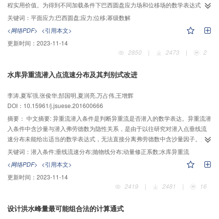
110°;断面的凸岸附近以及弯道出口下游0.5 m断面的凹岸附近；保持水槽出口
程实用价值。为得到不同加载条件下巴西圆盘应力场和位移场的数学表达式，
水深不变，仅过水流量变化，壁面切应力总体分布规律相似，并体现出"大水趋
依据弹性理论和巴西圆盘集中载荷作用下应力场的幂级数展开式，得到巴西圆
关键词：
平面应力;巴西圆盘;应力;位移;幂级数解
直，小水坐弯"的特点。成果为急弯河道的水流剪切输移机理、河道演变预测及
盘在集中载荷作用下位移场的数学表达式；通过数理分析得到均布载荷作用下
<网络PDF>
<引用本文>
安全管理等研究提供基础依据。
巴西圆盘试件应力场的数学表达式，并获得位移场的数学表达式。计算结果表
更新时间：
2023-11-14
明：径向应力σr、周向应力σθ和径向位移u均关于θ=0轴对称，切应力τrθ和切
2850
|
2473
|
2
向位移v均关于θ=0轴反对称；在集中力作用点或分布载荷的边界点，应力场发
生剧烈变化，位移场只有外围边界处的位移有较大变化，因此相同条件下，载
水库异重流潜入点流速分布及其判别式改进
荷类型对应力场的影响要大于对位移场的影响；另一方面，载荷类型的不同只
对其作用点或作用区间附近（即ρ较大时）的应力场或位移场有重要影响，对离
李涛,夏军强,张俊华,郜国明,夏润亮,万占伟,王增辉
载荷作用点或作用区间较远的地方（即ρ较小时）的应力场或位移场影响极小，
DOI：10.15961/j.jsuese.201600666
这一结论与圣维南原理完全一致。此外，径向位移u随ρ的增大而增大，切向位
移v在ρ=0.7附近较大，在圆盘的中心和四周均较小。进一步的分析结果表明，
摘要：
中文摘要: 异重流潜入条件是判断异重流是否潜入的数学表达。异重流潜
国外有关学者所得均布载荷作用下巴西圆盘应力场的幂级数公式可进一步化
入条件中含沙量与潜入弗劳德数为隐性关系，是由于以往研究对潜入点垂线流
简、合并，本文结果是均布载荷作用下巴西圆盘应力场的最简洁形式。
速分布未能给出适当的数学表达式，无法直接分离弗劳德数中含沙量因子。通
过对异重流潜入点处垂线流速分布物理图形的数学分析，得到潜入点处垂线流
关键词：
潜入条件;垂线流速分布;抛物线分布;动量修正系数;水库异重流
速分布理论公式形式为抛物线；利用小浪底水库2001-2015年调水调沙期异重
<网络PDF>
<引用本文>
流潜入点资料，率定得到潜入点处垂线流速分布公式的经验系数，理论公式与
更新时间：
2023-11-14
经验公式二者系数值接近，揭示了理论假设的正确。代入水库浑水异重流潜入
2419
|
2481
|
16
动量修正系数公式，分别确定其理论值为1.2、小浪底水库实测值为1.13，均为
常数，二者也颇为接近。在此基础上，采用范家骅[13]、曹如轩[14]、焦恩泽
设计洪水峰量最可能组合法的计算通式
[15]等水槽试验资料、2001-2005小浪底水库实测资料和模型试验资料验证，推