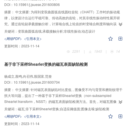
DOI：10.15961/j.jsuese.201600806
心线。
摘要：
中文摘要: 为得到变双曲圆弧齿线圆柱齿轮（CHATT）工作时的振动规
律，以便设计出运行平稳可靠、传动高效的齿轮，对其非线性振动特性展开研
究。通过齿轮副承载接触分析，计算啮合线上轮齿的时变啮合刚度和轴向误差
激励，并依据啮合冲击计算模型得到啮入冲击激励。基于集中参数理论建立
关键词：
变双曲圆弧齿线;承载接触分析;非线性振动;动态设计
CHATT的12自由度的弯扭轴多因素耦合振动模型，再依据牛顿第二定律建立包
<网络PDF>
<引用本文>
含上述3种内部激励的振动微分方程组。采用变步长4阶Runge-Kutta法对量纲
更新时间：
2023-11-14
化后的方程组求解，对比主动轮和从动轮各自垂直、扭转和轴向上的振动特性
2291
|
1945
|
14
数值解，结果表明：主动轮和从动轮的振动规律始终保持一致，竖直和扭转方
向上作拟周期运动，轴向振动处于稳态响应的近混沌状态。进一步研究齿线半
基于非下采样Shearlet变换的磁瓦表面缺陷检测
径、负载转矩和输入转速等3个参数变化对系统振动特性的影响规律，分析结果
表明：轴向振动从多周期运动向近混沌运动演变，其振动的规律性更容易受到
杨成立,殷鸣,向召伟,殷国富,范奎
上述3个参数变化的影响。变双曲圆弧齿线圆柱齿轮振动模型的建立、求解和参
DOI：10.15961/j.jsuese.201600704
数影响分析为后续的动态设计、不同参数下的振动响应趋势预测以及降噪提供
了一定的理论依据。
摘要：
中文摘要: 针对磁瓦表面缺陷对比度低，图像受不均匀背景和磨削纹理干
扰大等问题，提出了一种基于非下采样Shearlet变换（non-subsampled
Shearlet transform，NSST）的磁瓦表面缺陷检测方法。首先，对磁瓦图像进
行多尺度多方向NSST分解，得到一个低频子带图像及多个频率和方向变化的高
关键词：
磁瓦;非下采样Shearlet变换;自适应阈值面;图像去噪;缺陷检测
频子带图像。然后对缺陷在高低频域表现出的不同特征进行针对性的处理，在
<网络PDF>
<引用本文>
低频子带中分别计算行均值线图像和列均值线图像，将列均值线图像沿行均值
更新时间：
2023-11-14
线图像扩展，构造基于均值的自适应阈值对低频子带进行滤波，以去除不均匀