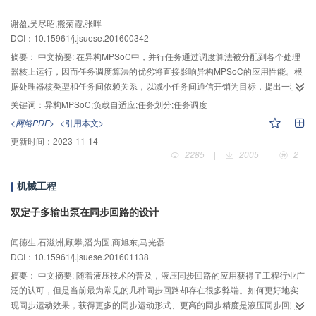
厚度小于最优值时，显示面板上每个图像元中所有像素发出的光线都可以通过
谢盈,吴尽昭,熊菊霞,张晖
其对应的针孔，但是每个图像元中部分像素发出的光线可以通过其他针孔，因
DOI：10.15961/j.jsuese.201600342
此3D观看视角不变，但是会产生串扰图像，且串扰与针孔阵列的厚度成反比。
针孔阵列厚度大于最优值时，每个图像元中只有部分像素发出的光线可以通过
摘要：
中文摘要: 在异构MPSoC中，并行任务通过调度算法被分配到各个处理
其对应的针孔，虽然没有串扰图像，但是3D观看视角变小，且与针孔阵列厚度
器核上运行，因而任务调度算法的优劣将直接影响异构MPSoC的应用性能。根
的厚度成反比。
据处理器核类型和任务间依赖关系，以减小任务间通信开销为目标，提出一种
具备负载自适应能力的异构MPSoC任务调度算法。首先，将待调度任务集划分
关键词：
异构MPSoC;负载自适应;任务划分;任务调度
为多个并行任务子集；其次，在考虑处理器核负载的基础上，根据并行任务子
<网络PDF>
<引用本文>
集集合、处理器核集合及任务子集在各个核上的执行效率生成赋权二部图；最
更新时间：
2023-11-14
后，利用赋权二部图最大权匹配方法，将并行任务子集合理地调度到负载适应
2285
|
2005
|
2
的处理器核上运行，以降低任务集的平均调度长度，并提高处理器核利用率，
从而实现异构MPSoC应用性能的提升。仿真实验在不同的任务总数、任务最大
机械工程
前驱数、核类型、核数量的应用场景下，通过任务集平均调度长度、处理器核
利用率两项指标对提出算法进行了定量分析。结果表明，提出算法能有效降低
双定子多输出泵在同步回路的设计
任务集平均调度长度，在实现负载自适应的同时提高异构MPSoC处理器核的利
用率。
闻德生,石滋洲,顾攀,潘为圆,商旭东,马光磊
DOI：10.15961/j.jsuese.201601138
摘要：
中文摘要: 随着液压技术的普及，液压同步回路的应用获得了工程行业广
泛的认可，但是当前最为常见的几种同步回路却存在很多弊端。如何更好地实
现同步运动效果，获得更多的同步运动形式、更高的同步精度是液压同步回路