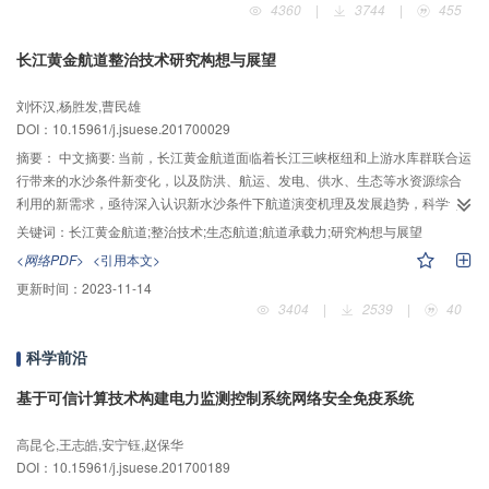
4360
|
3744
|
455
考虑深部原位状态和开采扰动的深部岩体力学新理论、新方法，破解深部资源
开采的理论与技术难题。"深部岩体力学与开采理论"项目以提升中国深部资源获
长江黄金航道整治技术研究构想与展望
取能力为导向，针对中国深部矿产资源开采将全面进入1 000~2 000 m阶段这一
基本现状，凝练了四大关键科学问题：1）深部岩体原位力学行为与地应力环
刘怀汉,杨胜发,曹民雄
境；2）深部岩体应力场-能量场分析、模拟与可视化；3）深部强扰动和强时效
DOI：10.15961/j.jsuese.201700029
下的多相并存多场耦合理论；4）深部资源低生态损害协同高效开采理论与技
术。结合关键科学问题的内涵，提出五大重点研究内容：1）深部岩体原位力学
摘要：
中文摘要: 当前，长江黄金航道面临着长江三峡枢纽和上游水库群联合运
行为和地应力环境；2）深部采动岩体力学及多场多相渗流理论；3）深部采动
行带来的水沙条件新变化，以及防洪、航运、发电、供水、生态等水资源综合
应力场-能量场演化规律；4）深部岩体变形监测、安全预警与稳定控制；5）深
利用的新需求，亟待深入认识新水沙条件下航道演变机理及发展趋势，科学评
部矿产资源生态化协同高效开采理论与技术。最后，将五大重点研究内容细分
估航道承载力及提升潜力，系统研发水资源综合高效利用目标下的航道整治技
关键词：
长江黄金航道;整治技术;生态航道;航道承载力;研究构想与展望
为九大前沿研究方向：1）深部岩体原位力学行为研究；2）深部围岩长期稳定
术，有效促进航道整治与生态环境保护的协调融合。"长江黄金航道整治技术研
<网络PDF>
<引用本文>
性分析与控制；3）深部地应力环境与灾害动力学；4）深部强扰动和强时效下
究与示范项目"以提高航道通过能力，实现长江航道资源高效利用为目标，凝练
更新时间：
2023-11-14
多场多相渗流理论；5）深部采动应力场-能量场分析、模拟与可视化；6）深部
了四大关键科学和技术问题：1）水沙变化条件下长江航道演变机理及发展趋
3404
|
2539
|
40
高应力诱导与能量调控理论；7）深部采动岩层变形监测预警与控制；8）深部
势；2）长江重要生物-生境对航道整治工程的响应机制；3）多因素影响下长江
煤矿安全绿色开采理论与技术；9）深部金属矿协同开采理论与技术。基于以上
航道滩群联动整治方法与技术；4）基于河流完整性的航道整治生境融入及再造
科学前沿
内容，初步构建了深部岩体力学与开采理论研究体系，以期为未来中国深部矿
技术。结合关键科学问题和技术内涵，提出五大重点研究内容：1）研究长江不
产资源开发提供理论基础与技术支撑。
同类型河段复杂动力过程与滩槽演变的相互作用机理，预测长江航道演变趋
基于可信计算技术构建电力监测控制系统网络安全免疫系统
势；2）研究长江生态航道的架构及评价体系；3）评估多功能河流航道承载力
及可提升潜力；4）研究多库联调下山区河流卵石滩群联动航道整治技术、防
高昆仑,王志皓,安宁钰,赵保华
洪-通航协同下中游强冲刷河段航道整治技术、下游复杂多分汊河段航道滩槽调
DOI：10.15961/j.jsuese.201700189
控技术、径潮流河段深水航道协调治理与减淤技术等；5）研究长江航道整治工