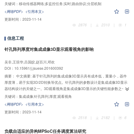
MRDR（layer-based multilevel real-time data routing protocol）。MRDR协
关键词：
移动传感器网络;多监控任务;实时;路由协议;分层机制
议将分层机制引入移动传感器网络，将网络分成宽度相等的若干圆环。对具有
<网络PDF>
<引用本文>
实时性要求更低的普通事件消息，MRDR在消息失效前以尽量低的能耗将消息
更新时间：
2023-11-14
转发至sink节点。对于实时性要求更高的紧急事件消息，MRDR让消息以层间
2876
|
2310
|
1
多跳方式实时传输到sink。同时，针对硬实时路由过程中的节点空洞问题，提出
了消息回传机制，使得紧急事件消息能绕过节点空洞并最终传输至sink。最后，
信息工程
为降低网络中的消息冗余，设计了消息队列管理机制，给出了队列满时的消息
丢弃原则。为评价算法性能，仿真实验对比了MRDR与其他3种算法在网络寿
针孔阵列厚度对集成成像3D显示观看视角的影响
命、数据传输成功率与消息平均延迟方面的表现，结果验证了算法的有效性。
在不同的网络环境下，MRDR算法能有效适应多监控任务移动传感器网络，满
吴非,王琼华,吕国皎,赵百川,邓欢
足具有不同实时性要求的不同消息的传输要求。
DOI：10.15961/j.jsuese.201600392
摘要：
中文摘要: 基于针孔阵列的集成成像3D显示具有成本低，重量小，器件
厚度薄，易于实现3D/2D转换等优点。针孔阵列的参数设计是集成成像3D显示
器结构设计的关键之一。3D观看视角是集成成像3D显示的关键性能参数之一。
本文研究针孔阵列的厚度对3D观看视角的影响。根据针孔阵列厚度与孔径宽度
关键词：
集成成像;针孔阵列;厚度;观看视角
的3种取值关系，分别建立3种集成成像3D成像模型，然后根据几何光学分别计
<网络PDF>
<引用本文>
算不同成像模型的3D观看视角，并研制了集成成像3D显示测试装置。实验结果
更新时间：
2023-11-14
表明针孔阵列厚度存在最优值，且只取决于图像元节距、针孔孔径宽度以及针
2518
|
2182
|
6
孔阵列与显示面板的间距。针孔阵列厚度取最优值时，显示面板上每个图像元
中所有像素发出的光线都可以通过其对应的针孔，且每个图像元中像素发出的
负载自适应的异构MPSoC任务调度算法研究
光线都不能通过其他针孔，因此3D观看视角最大，且没有串扰图像。针孔阵列