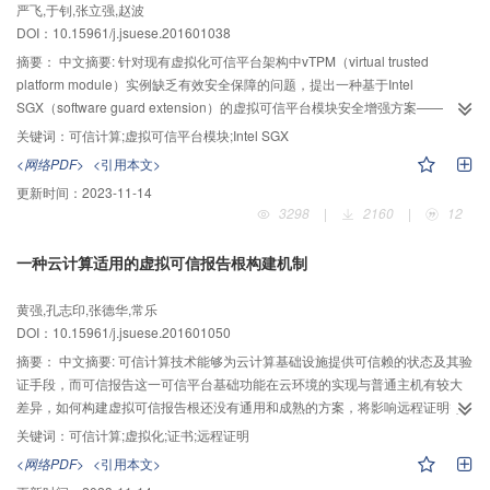
严飞,于钊,张立强,赵波
Meek流量进行识别，通过系统的实验研究不同特征组合、不同算法参数选择的
DOI：10.15961/j.jsuese.201601038
算法识别准确率和召回率，筛选出最优的特征组合和参数。在实验室环境中搭
建实验数据采集平台并采集Tor-Meek通信和其他通信数据进行实验，该算法对
摘要：
中文摘要: 针对现有虚拟化可信平台架构中vTPM（virtual trusted
长度大于40个包Tor-Meek流的识别准确率大于97%，召回率大于99%，且具有
platform module）实例缺乏有效安全保障的问题，提出一种基于Intel
较高的识别效率。实验结果表明，采用特征匹配可以实现对云流量混淆Tor匿名
SGX（software guard extension）的虚拟可信平台模块安全增强方案——
通信的快速识别，而基于流分片统计特征的分类算法对不同Tor通信软件版本的
vTSE。该方案利用SGX技术的物理安全隔离特性，将vTPM实例的代码和数据
关键词：
可信计算;虚拟可信平台模块;Intel SGX
变化具有更高的稳定性和识别准确率。
放入SGX提供的安全隔离区域enclave中进行隔离保护；同时vTSE使用SGX具
<网络PDF>
<引用本文>
有的基于可信区身份的密封功能加密存储安全隔离区中的非易失数据。通过实
更新时间：
2023-11-14
验证明了本方案能够在vTPM实例运行时动态地保护其代码和数据的机密性、完
3298
|
2160
|
12
整性，同时实现vTPM实例数据的安全存储。最后，从安全性和性能开销两方面
进行评估，实验结果表明，vTSE的方案在保证vTPM实例运行和存储安全的同
一种云计算适用的虚拟可信报告根构建机制
时，增加的性能开销不超过1 ms。
黄强,孔志印,张德华,常乐
DOI：10.15961/j.jsuese.201601050
摘要：
中文摘要: 可信计算技术能够为云计算基础设施提供可信赖的状态及其验
证手段，而可信报告这一可信平台基础功能在云环境的实现与普通主机有较大
差异，如何构建虚拟可信报告根还没有通用和成熟的方案，将影响远程证明等
可信技术在云环境的应用。为构建云计算适用的可信计算体系结构，解决为虚
关键词：
可信计算;虚拟化;证书;远程证明
拟机提供唯一性身份标志和反映虚拟机与物理宿主机统一的完整性状态问题，
<网络PDF>
<引用本文>
明确了虚拟机应拥有各自独立的基于秘钥的身份标志以及虚拟机所属平台配置