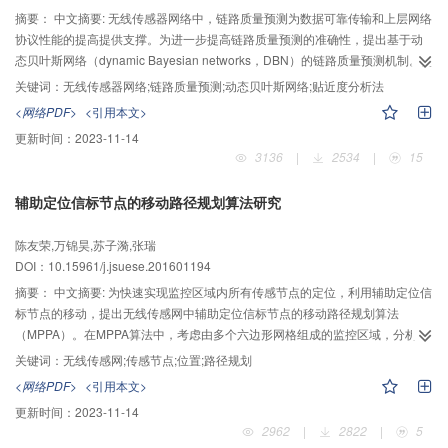
能量。因此本文提出的算法能够有效地处理规模大、结构复杂的无线传感网中
摘要：
中文摘要: 无线传感器网络中，链路质量预测为数据可靠传输和上层网络
存在的数据冗余及巨大能量消耗问题，通过该算法不仅降低了无线传感网中的
协议性能的提高提供支撑。为进一步提高链路质量预测的准确性，提出基于动
冗余数据量，而且降低了无线传感网的能量消耗，提高了无线传感网的生命周
态贝叶斯网络（dynamic Bayesian networks，DBN）的链路质量预测机制。为
期。
避免单一评价指标的片面性，从链路信号质量、链路稳定性及非对称性3方面综
关键词：
无线传感器网络;链路质量预测;动态贝叶斯网络;贴近度分析法
合评价链路质量；采用K-means聚类算法对参数进行离散化预处理，得到各参
<网络PDF>
<引用本文>
数的离散区间；采用熵值法确定各参数的权重，以消除参数权重计算中主观因
更新时间：
2023-11-14
素的干扰；为避免最大隶属原则的缺陷，采用非对称贴近度分析法构建综合性
3136
|
2534
|
15
的链路质量等级指标；借助贝叶斯网络（Bayesian networks，BN）处理不确
定性问题的优势和BN分类器在分类上的良好性能，确定DBN的初始网络和转移
辅助定位信标节点的移动路径规划算法研究
网络，采用EM算法进行DBN模型的参数学习，从而构建了基于DBN的链路质量
预测模型。实验结果表明了采用非对称贴近度分析法划分链路质量等级的合理
陈友荣,万锦昊,苏子漪,张瑞
性与DBN链路质量预测模型的合理性；与4C及FLI预测模型相比，本文模型具
DOI：10.15961/j.jsuese.201601194
有更高的预测准确度。采用链路信号质量、链路稳定性及非对称性3个指标评价
链路质量，采用DBN构建预测模型，可得到更准确及鲁棒性更好的链路质量预
摘要：
中文摘要: 为快速实现监控区域内所有传感节点的定位，利用辅助定位信
测结果。
标节点的移动，提出无线传感网中辅助定位信标节点的移动路径规划算法
（MPPA）。在MPPA算法中，考虑由多个六边形网格组成的监控区域，分析
sink节点的移动特点，考虑其移动路径中停留位置只是六边形网格的顶点和中
关键词：
无线传感网;传感节点;位置;路径规划
心，不在同一位置停留，相邻3个停留位置不共线以及每一个网格至少被3个以
<网络PDF>
<引用本文>
上不同停留位置覆盖等约束条件，提出信标节点的移动路径约束和传感节点定
更新时间：
2023-11-14
位约束，并建立其移动路径规划模型。根据邻居停留位置的信息素浓度决定下
2962
|
2822
|
5
一个停留位置，根据蚂蚁选择的路径释放和挥发信息素。经过蚁群算法的多次