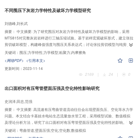
弱化程度最大，第二次后强度基本趋于稳定值；两种滑带土的黏聚力与干湿循
不同围压下灰岩力学特性及破坏力学模型研究
环次数呈对数曲线形式降低，内摩擦角呈线性降低；干湿循环过程中滑带土抗
剪强度的降低主要是由于其黏聚力的降低引起的，同时黏聚力受干湿循环的影
刘德峰,刘长武
响较为显著。
摘要：
中文摘要: 为了研究围压对灰岩力学特性及破坏力学模型的影响，采用
MTS815对完整灰岩岩样进行三轴压缩试验。基于岩样宏观破坏形式，建立张拉
剪切破坏模型，构建峰值强度与围压关系表达式；讨论张拉剪切模型与纯剪切
模型对岩石剪切强度参数值（粘聚力与内摩擦角）的影响。研究结果表明：岩
关键词：
围压;力学特性;力学模型;粘聚力;内摩擦角
样弹性模量、抗压强度及残余强度均随围压升高而增大，且残余强度与围压呈
<网络PDF>
<引用本文>
非线性相关；当岩样最终破坏时，环向应变与轴向应变比值随围压升高呈负指
更新时间：
2023-11-14
数降低；一定围压范围内，岩石抗压强度受剪切强度参数和抗拉强度影响；张
2169
|
24
|
0
拉剪切模型确定岩石剪切强度参数值随破裂角增大而增大，与纯剪切模型相
比，数值均较小。因此，低围压时，考虑岩石破坏模型具有一定的实际意义。
出口面积对有压弯管壁面压强及空化特性影响研究
史润泽,田忠,范强
摘要：
中文摘要: 高流速有压弯曲管道流动往往会出现壁面负压、空化等水力学
问题。本文结合卡基娃水电站生态流量放水管工程，采用模型试验、数值模拟
及理论分析方法，研究了出口面积对有压弯管壁面压强及空化特性的影响。试
验结果表明：出口面积较大时，弯管内存在较大的负压，在高水位时，弯管段
关键词：
弯曲管道;壁面压强;空化;空化数;数值模拟
水流空化数小于初生空化数；当出口面积缩小为原面积的81.6%时，在不同水