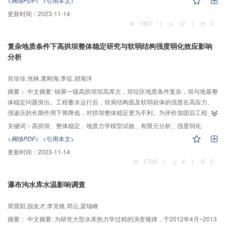
<网络PDF>
<引用本文>
位下，弯管内水流空化数增大了2~4倍，弯管在各水位时水流空化数均大于初生
更新时间：
2023-11-14
空化数；基于能量方程，建立了有压弯管水流空化数的理论计算方法，计算结
1801
|
12
|
0
果与模型试验及数值模拟结果吻合良好。
复杂地质条件下高拱坝整体稳定研究与软弱结构强度弱化效应影响
分析
肖珍珍,张林,黄刚海,李征,胡海洋
摘要：
中文摘要: 锦屏一级高拱坝坝高库大，坝址区地质条件复杂，坝与地基整
体稳定问题突出。工程蓄水运行后，坝肩结构面及软弱岩体的强度在高应力、
强渗压的长期作用下将降低，对拱坝整体稳定更为不利。为评价加固后工程安
全性，由水岩耦合三轴试验得到各软弱结构面强度在不同条件下的弱化率，并
关键词：
高拱坝、整体稳定、地质力学模型试验、有限元分析、强度弱化
在此基础上采用综合法地质力学模型试验。由于试验技术限制，对结构面无法
<网络PDF>
<引用本文>
实现分区降低破碎带及影响带强度，综合各方面因素，模型试验最终采用破碎
更新时间：
2023-11-14
带统一降强30%的弱化方案。针对软弱结构面强度弱化效应对整体稳定的影
1700
|
4
|
0
响，采用三维非线性有限元软件对破碎带统一降强30%（方案一）和破碎带及
影响带分区降强（方案二）进行计算分析，通过对比两方案计算结果，正常工
瀑布沟水库水温影响调查
况下方案二坝体变位较方案一增加幅度约-0.2%~2.24%，坝肩变位值较方案一
增加幅度约-2.35%~1.72%，超载工况下坝体变位增加幅度约-4.68%~9.23%。
周晨阳,脱友才,李克锋,邓云,梁瑞峰
两方案下坝体及坝肩抗力体变位、破坏过程及机理规律相似，量值相近，且试
验与计算成果相近。综合分析认为，锦屏一级拱坝模型试验采用在破碎带统一
摘要：
中文摘要: 为研究大型水库热力学过程的演变规律，于2012年4月~2013