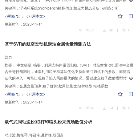
幅值表达式；运用Workbench对浮动环系统进行工况条件下的预应力模态分析
关键词：
浮动环系统;Workbench模拟仿真;预应力模态分析;谐响应分析
和谐响应分析，将模拟仿真与理论推导结果作对比，分析总结得出同一参数不
<网络PDF>
<引用本文>
同数值条件下浮动环轴向振动幅值的变化趋势，以及影响浮动环轴向振动幅值
更新时间：
2023-11-14
的主要因素和次要因素。该方法不仅能够灵活地获得不同条件下浮动环的振幅
1630
|
32
|
0
值，并且从激振频率与固有频率的关系方面解释了振动趋势形成的原因。
基于SVR的航空发动机滑油金属含量预测方法
曾力
摘要：
中文摘要: 摘要：利用支持向量回归机（SVR）对航空发动机滑油中金属
含量进行预测时，通常利用粒子群算法优化支持向量回归机中的参数。而随着
迭代的深入，可能出现粒子陷入局部最优的情况。通过建立粒子散射模型对这
部分粒子进行重定位，使之快速跳出局部最优。引入松弛系数p，对惯性参数 进
关键词：
金属含量预测;粒子群算法;局部最优;散射模型;松弛系数
行调节，使整个算法快速收敛。仿真实验表明，算法有助于粒子收敛于全局最
<网络PDF>
<引用本文>
优点，提高了滑油中金属含量的预测精度。
更新时间：
2023-11-14
1604
|
14
|
0
载气式同轴送粉3D打印喷头粉末流场数值分析
邓珍波,梅筱琴,向召伟,谢罗峰,殷国富