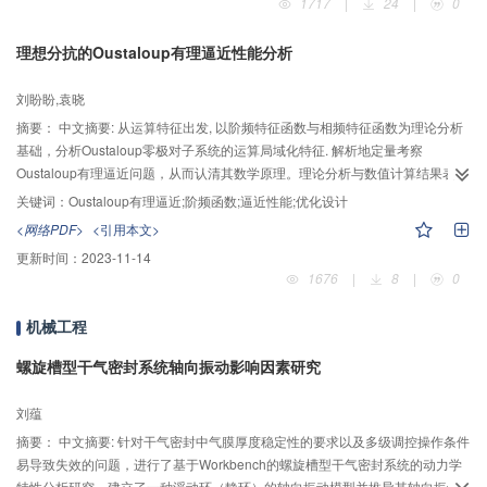
1717
|
24
|
0
理想分抗的Oustaloup有理逼近性能分析
刘盼盼,袁晓
摘要：
中文摘要: 从运算特征出发, 以阶频特征函数与相频特征函数为理论分析
基础，分析Oustaloup零极对子系统的运算局域化特征. 解析地定量考察
Oustaloup有理逼近问题，从而认清其数学原理。理论分析与数值计算结果表
明，使用阶频特征函数，相频特征函数分析Oustaloup分抗有理逼近比较简洁，
关键词：
Oustaloup有理逼近;阶频函数;逼近性能;优化设计
直观。Oustaloup有理逼近在频率响应的相频特性及阶频特性方面均具有较好的
<网络PDF>
<引用本文>
近似，且复杂度较低。通过调节参量 ， 可优化设计Oustaloup有理逼近。这些
更新时间：
2023-11-14
结论不仅为认识与理解、设计与优化Oustaloup分抗逼近电路建立了坚实的数学
1676
|
8
|
0
理论基础， 而且为分数阶控制器设计(特别是优化)提供了理论依据。
机械工程
螺旋槽型干气密封系统轴向振动影响因素研究
刘蕴
摘要：
中文摘要: 针对干气密封中气膜厚度稳定性的要求以及多级调控操作条件
易导致失效的问题，进行了基于Workbench的螺旋槽型干气密封系统的动力学
特性分析研究。建立了一种浮动环（静环）的轴向振动模型并推导其轴向振动