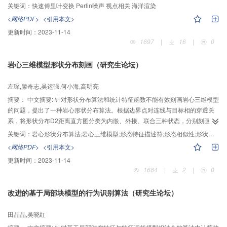
点远处的海洋运动，并对远近过渡区域进行alpha混合处理；在真实性上，构建
关键词：
快速傅里叶变换 Perlin噪声 视点相关 海洋渲染
视点相关的海洋网格并通过实时坐标转换使其能够适用于全球漫游，并结合实
<网络PDF>
<引用本文>
时光照和水底折射渲染海水颜色。文章提供了能够适用全球范围海洋真实模拟
更新时间：
2023-11-14
的新方法。实验表明该算法在展现逼真海洋视觉效果的同时，具有较高的渲染
1697
|
16
|
0
帧率。
岩心三维模型形状分布刻画（研究生论坛）
左琛,滕奇志,吴运强,何小海,高明亮
摘要：
中文摘要: 针对形状分布算法和统计特征函数不能有效刻画岩心三维模型
的问题，提出了一种岩心形状分布算法。根据边界点对连线与目标相的穿透关
系，将形状分布D2距离直方图分类为内嵌、外接、联合三种状态，分别刻画孔
隙骨架结构，并利用分类发生频率刻画孔隙骨架分布情况，提取岩心形态特征
关键词：
岩心形状分布算法;岩心三维模型;形态特征描述符;形态相似性;形状分布算法;统计特征函数
描述符。在统计足量随机边界点对之后，生成概率分布函数。最后，给出了量
<网络PDF>
<引用本文>
化比较岩心三维模型形态相似性的方法。对多组岩样进行了实验，结果表明该
更新时间：
2023-11-14
算法能够有效提取岩心形态特征，比较各岩心之间的形态相似性，具有比原有
1664
|
2
|
0
形状分布和统计特征函数更为准确的刻画能力。
改进的基于局部块模型的行为识别算法（研究生论坛）
田晶晶,吴晓红