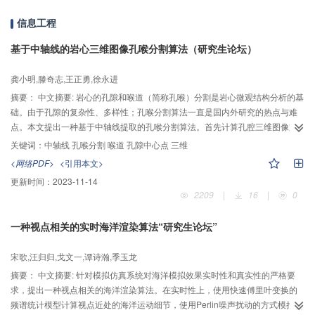
信息工程
基于中轴线的岩心三维图像孔喉分割算法（研究生论坛）
龚小明,滕奇志,王正勇,徐永进
摘要：
中文摘要: 岩心的孔隙和喉道（简称孔喉）分割是岩心微观结构分析的基
础。由于孔隙的复杂性、多样性；孔喉分割算法一直是国内外研究的热点与难
点。本文提出一种基于中轴线提取的孔喉分割算法。首先计算孔腔三维图像距
离变换的梯度；提取孔腔中轴线及孔腔截面信息。然后寻找具有孔腔截面面积
关键词：
中轴线 孔喉分割 喉道 孔隙中心点 三维
局部最小值的截面，作为喉道。寻找具有孔腔截面面积局部最大值的中轴点，
<网络PDF>
<引用本文>
作为孔隙中心点。再进行生长分割和喉道后期处理。实验结果表明该方法具有
更新时间：
2023-11-14
良好的孔喉分割效果。最后提出了一种喉道法向量提取方法，并通过实验进行
2209
|
16
|
0
了验证。
一种视点相关的实时海洋渲染算法“研究生论坛”
宋歌,汪归归,戈文一,谭诗瀚,季玉龙
摘要：
中文摘要: 针对模拟仿真系统对海洋模拟效果实时性和真实性的严格要
求，提出一种视点相关的海洋渲染算法。在实时性上，使用快速傅里叶变换的
频谱统计模型计算视点近处的海洋运动细节，使用Perlin噪声扰动的方式模拟视