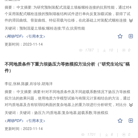
摘要：
中文摘要: 为研究预制装配式混凝土墙板螺栓连接的抗剪性能，通过对4
个采用装配式螺栓连接的预制墙板结构试件进行单向反复加载试验，获得了试
件的滞回曲线、骨架曲线、特征荷载与位移，在此基础上对装配式螺栓连接的
刚度退化情况以及延性指标进行了计算和分析。研究结果表明：装配式螺栓连
关键词：
预制混凝土墙板;螺栓连接;节点;抗剪性能
接具有良好的承载力、刚度及耗能能力，是一种可靠的干连接方式；通过对薄
<网络PDF>
<引用本文>
弱部位进行箍筋加密和增加螺栓的个数，能显著提高装配式螺栓连接的抗剪性
更新时间：
2023-11-14
能。
1787
|
10
|
0
不同地质条件下重力坝扬压力等效模拟方法分析（“研究生论坛”稿
件）
李征,张林,陈媛,肖珍珍,胡海洋
摘要：
中文摘要: 摘要:针对不同地质条件及不同超载系数情况下扬压力等效模
拟方法的效果问题，使用地质力学模型试验与有限元计算相结合的方法，通过
对均质地基及含有软弱结构面的复杂地基上的重力坝进行分析研究，对比分析
地质力学模型试验、利用有限元进行计算的等效扬压力模型和实际扬压力模型
关键词：
关键词：扬压力;均质地基;复杂地基;超载系数;等效模拟
（以下简称为等效模型和实际模型）所得结果，验证了不同地基条件及不同超
<网络PDF>
<引用本文>
载系数情况下扬压力等效模拟的可行性。成果表明，扬压力等效模拟的方法在
更新时间：
2023-11-14
均质地基和复杂地基的不同超载系数下均能较为合理的实现对重力坝扬压力的
1701
|
6
|
0
等效，应用于地质力学模型试验中是可行的。