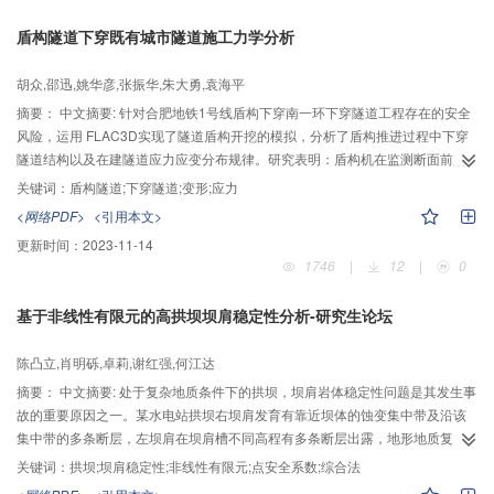
盾构隧道下穿既有城市隧道施工力学分析
胡众,邵迅,姚华彦,张振华,朱大勇,袁海平
摘要：
中文摘要: 针对合肥地铁1号线盾构下穿南一环下穿隧道工程存在的安全
风险，运用 FLAC3D实现了隧道盾构开挖的模拟，分析了盾构推进过程中下穿
隧道结构以及在建隧道应力应变分布规律。研究表明：盾构机在监测断面前后
20m范围内掘进对下穿结构竖向位移和拱顶沉降影响最大，处于盾构隧道上方
关键词：
盾构隧道;下穿隧道;变形;应力
及中心线上的监测点沉降变形较大；下穿隧道的底板南北侧出现拉应力，拉应
<网络PDF>
<引用本文>
力最大值达到1.088MPa。开挖结束，盾构隧洞周围土体最大隆起位移为
更新时间：
2023-11-14
6.22mm，最大沉降为4.96mm；最终两个隧洞周围土体位移分布规律基本一
1746
|
12
|
0
致。拱顶沉降随开挖的变化规律与监测点相似。根据模拟结果提出的施工防护
措施有效，沉降实测值均在预警值以下，模拟结果与实测结果规律基本一致，
基于非线性有限元的高拱坝坝肩稳定性分析-研究生论坛
模拟效果较好。
陈凸立,肖明砾,卓莉,谢红强,何江达
摘要：
中文摘要: 处于复杂地质条件下的拱坝，坝肩岩体稳定性问题是其发生事
故的重要原因之一。某水电站拱坝右坝肩发育有靠近坝体的蚀变集中带及沿该
集中带的多条断层，左坝肩在坝肩槽不同高程有多条断层出露，地形地质复
杂。为了正确合理地研究其坝肩岩体的稳定特性，根据水电站坝址区地形地质
关键词：
拱坝;坝肩稳定性;非线性有限元;点安全系数;综合法
条件，充分考虑拱坝左右坝肩的主要断层及蚀变带等不利地质构造，建立三维