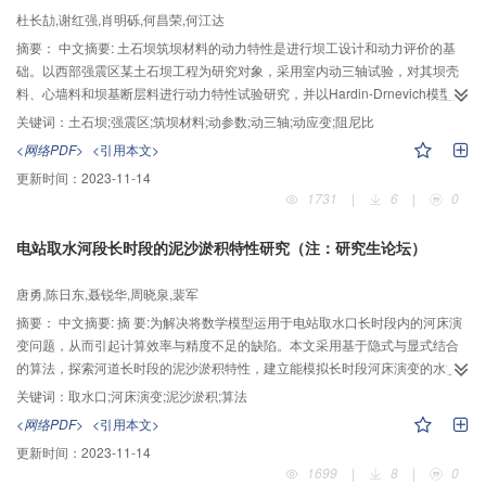
杜长劼,谢红强,肖明砾,何昌荣,何江达
摘要：
中文摘要: 土石坝筑坝材料的动力特性是进行坝工设计和动力评价的基
础。以西部强震区某土石坝工程为研究对象，采用室内动三轴试验，对其坝壳
料、心墙料和坝基断层料进行动力特性试验研究，并以Hardin-Drnevich模型为
基础，确定筑坝材料的动弹模、阻尼比等特性参数，试验表明：在动应变在10-
关键词：
土石坝;强震区;筑坝材料;动参数;动三轴;动应变;阻尼比
6 ～ 10-5 范围内，动模量与围压、固结比成正相关；随动模量的增大，相关性
<网络PDF>
<引用本文>
降低；动应变和振级的拟合指数模型则表明不同围压、固结比的心墙料的应变-
更新时间：
2023-11-14
振级曲线趋势一致，坝壳料较为离散；试验中固结围压对粗骨料阻尼比-应变曲
1731
|
6
|
0
线的影响较固结比大，可为强震区土石坝的动力稳定评价提供可靠的理论依
据。
电站取水河段长时段的泥沙淤积特性研究（注：研究生论坛）
唐勇,陈日东,聂锐华,周晓泉,裴军
摘要：
中文摘要: 摘 要:为解决将数学模型运用于电站取水口长时段内的河床演
变问题，从而引起计算效率与精度不足的缺陷。本文采用基于隐式与显式结合
的算法，探索河道长时段的泥沙淤积特性，建立能模拟长时段河床演变的水沙
数学模型，并将该模型应用于昭化电站取水河段泥沙冲淤模拟。通过物理模型
关键词：
取水口;河床演变;泥沙淤积;算法
与数学模型在不同频率洪水下取水口水位和流速的比较结果，表明此数学模型
<网络PDF>
<引用本文>
可以较好模拟取水口水流特性；通过预测昭化电站拉沙方案与不拉沙方案下取
更新时间：
2023-11-14
水河段运行多年后的河床演变，结果表明此数学模型模拟结果与实际工程结果
1699
|
8
|
0
相似，符合客观规律，能较好模拟河段的泥沙问题。