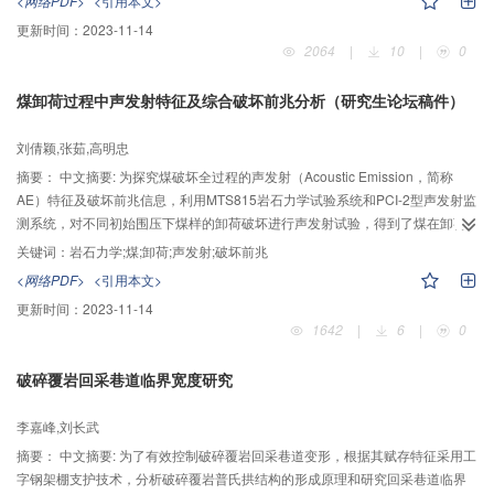
<网络PDF>
<引用本文>
有限元模型，模拟拱坝及坝区岩体在正常运行及温降工况下的应力场，采用点
更新时间：
2023-11-14
安全系数法分析坝肩岩体在加固和未加固的情况下的稳定性，并运用综合强度
2064
|
10
|
0
储备法评价坝肩的极限承载能力。研究结果表明，坝肩岩体点安全系数均处于
合理范围内且相对较高，综合安全系数相对较大，说明坝基加固措施合理有
煤卸荷过程中声发射特征及综合破坏前兆分析（研究生论坛稿件）
效，坝肩具有较强的承载能力。
刘倩颖,张茹,高明忠
摘要：
中文摘要: 为探究煤破坏全过程的声发射（Acoustic Emission，简称
AE）特征及破坏前兆信息，利用MTS815岩石力学试验系统和PCI-2型声发射监
测系统，对不同初始围压下煤样的卸荷破坏进行声发射试验，得到了煤在卸荷
过程中AE特征的围压效应及基于声发射的多参数综合破坏前兆信息。结果表
关键词：
岩石力学;煤;卸荷;声发射;破坏前兆
明：煤的承载能力随着初始围压的上升明显提高；煤在变形破坏过程中的AE时
<网络PDF>
<引用本文>
序参数、空间分布演化特征和振幅分布均与其所处力学状态契合良好，部分AE
更新时间：
2023-11-14
参数在煤样变形破坏过程中产生明显突变：AE空间分布演化的两次突变点对应
1642
|
6
|
0
的应力水平分别为55%和80%，能量率的突变点对应的应力水平为87%，振铃
计数率的突变点大致对应其峰值应力，振幅和b值的峰值分别对应峰后89%和
破碎覆岩回采巷道临界宽度研究
78%左右的应力水平；根据突变点对应变形破坏阶段的不同，将其综合分为四
组，作为煤卸荷破坏的前兆信息，为采用AE监测技术预防开挖过程中的动力灾
李嘉峰,刘长武
害事故提供参考。
摘要：
中文摘要: 为了有效控制破碎覆岩回采巷道变形，根据其赋存特征采用工
字钢架棚支护技术，分析破碎覆岩普氏拱结构的形成原理和研究回采巷道临界