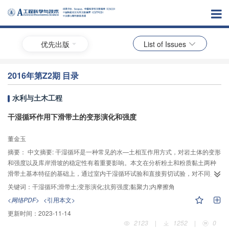
优先出版
List of Issues
2016年第Z2期 目录
水利与土木工程
干湿循环作用下滑带土的变形演化和强度
董金玉
摘要：
中文摘要: 干湿循环是一种常见的水—土相互作用方式，对岩土体的变形
和强度以及库岸滑坡的稳定性有着重要影响。本文在分析粉土和粉质黏土两种
滑带土基本特征的基础上，通过室内干湿循环试验和直接剪切试验，对不同类
型的滑带土在干湿循环作用下的变形演化和强度弱化特征进行了试验研究。结
关键词：
干湿循环;滑带土;变形演化;抗剪强度;黏聚力;内摩擦角
果表明：在干湿循环变化下，粉土滑带土的变形表现为风干时土样内部产生裂
<网络PDF>
<引用本文>
隙，且随着干湿循环次数的增加，裂隙不断扩展贯穿和增宽，饱和后裂隙又闭
更新时间：
2023-11-14
合；粉质黏土滑带土变形则为风干时体积收缩，饱和后体积膨胀；两种滑带土
2123
|
1252
|
0
在干湿循环条件下的强度弱化规律基本相同，第一次干湿循环造成滑带土强度