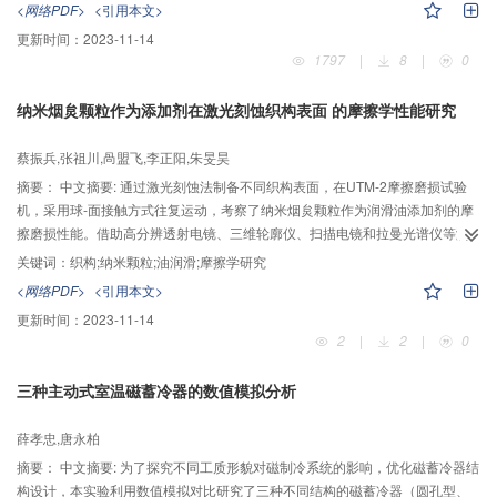
<网络PDF>
<引用本文>
表明：随着草酸铜含量的增加，吸液芯孔隙率增大，其最大传热功率及温差也
更新时间：
2023-11-14
变大；当添加草酸铜的含量相同时，不规则铜粉烧结热管的最大传热功率高于
1797
|
8
|
0
球形铜粉烧结热管，但其均温性与球形铜粉烧结热管相比较差；本文通过优化
工质含量，研究出充液率与最大传热功率及温差的关系。当充液率在80%时，
纳米烟炱颗粒作为添加剂在激光刻蚀织构表面 的摩擦学性能研究
既能达到热管最大传热功率，温差也较低，是最佳的充液状态。
蔡振兵,张祖川,咼盟飞,李正阳,朱旻昊
摘要：
中文摘要: 通过激光刻蚀法制备不同织构表面，在UTM-2摩擦磨损试验
机，采用球-面接触方式往复运动，考察了纳米烟炱颗粒作为润滑油添加剂的摩
擦磨损性能。借助高分辨透射电镜、三维轮廓仪、扫描电镜和拉曼光谱仪等测
试设备，分析了其纳米烟炱颗粒在织构表面的摩擦学机理。结果表明: 部分织构
关键词：
织构;纳米颗粒;油润滑;摩擦学研究
会增加摩擦系数，但磨损率却显著减小；织构的面积率越高，抗磨性能越优
<网络PDF>
<引用本文>
异。纳米烟炱颗粒加入后，试样的磨损明显减轻，这归因于烟炱颗粒的自润滑
更新时间：
2023-11-14
性能以及织构微坑储存纳米颗粒、润滑油的功能。表面织构与纳米烟炱颗粒的
2
|
2
|
0
共同耦合作用展现出了优异的抗磨减摩性能。
三种主动式室温磁蓄冷器的数值模拟分析
薛孝忠,唐永柏
摘要：
中文摘要: 为了探究不同工质形貌对磁制冷系统的影响，优化磁蓄冷器结
构设计，本实验利用数值模拟对比研究了三种不同结构的磁蓄冷器（圆孔型、