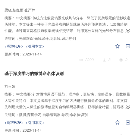
梁晓,杨红雨,张严辞
摘要：
中文摘要: 传统方法假设场景光线均匀分布，降低了复杂场景的阴影线遍
历性能。本文提出一种基于光线分布的阴影线遍历序列预测算法，以加快绘制
性能。通过建立网格快速收集光线相交结果；利用充分采样的光线分布信息，
建立一种高质量的阴影线遍历代价函数；引入基于多分辨率网格的光线贡献
关键词：
光线跟踪;光线采样;阴影线;遍历序列
度，避免网格单元与节点不完全重合而导致预测精度降低。并按需的预测优先
<网络PDF>
<引用本文>
遍历节点，以减少遍历序列计算时间。实验结果显示，对于阴影线遮挡率为
更新时间：
2023-11-14
75%的场景，算法能减少61%的相交次数。相对于已有方法，新算法提高了预
2099
|
8
|
0
测精度，弥补了传统方法的不足。
基于深度学习的微博命名体识别
刘玉娇
摘要：
中文摘要: 针对微博用语不规范，噪声多，更新快，缩略语多，且数据量
大等相关特点，本文提出基于深度学习的方法进行微博命名体的识别。本文首
先利用大量的未标注的微博信息对自动编码器训练，获得抽象特征，随后将这
些特征作为深度学习网络的输入，最后得出句子中每个字的类标。在进行自动
关键词：
微博;深度学习;自动编码器;卷积;命名体识别
编码器训练的过程中，本文提出卷积方法替代窗口移动方法，以此获取句子中
<网络PDF>
<引用本文>
的长依赖信息。通过对新浪微博数据的实验结果表明，本文所给出的深度学习
更新时间：
2023-11-14
方法能够提高微博中命名体识别的F1值，说明了本文算法的有效性。