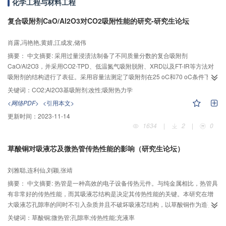
化学工程与材料工程
比高，接触区域和接触负载小，故而润滑状况好。
复合吸附剂CaO/Al2O3对CO2吸附性能的研究-研究生论坛
肖露,冯艳艳,黄婧,江成发,储伟
摘要：
中文摘要: 采用过量浸渍法制备了不同质量分数的复合吸附剂
CaO/Al2O3，并采用CO2-TPD、低温氮气吸附脱附、XRD以及FT-IR等方法对
吸附剂的结构进行了表征。采用容量法测定了吸附剂在25 oC和70 oC条件下的
吸附性能。结果表明，CO2在与吸附剂的作用过程中形成了CaCO3；在吸附温
关键词：
CO2;Al2O3基吸附剂;改性;吸附热力学
度为70 oC、压力为1.0 MPa的条件下，当CaO的负载量为5wt.%时，复合吸附
<网络PDF>
<引用本文>
剂的吸附效果最好，吸附量为36.45 mg/g。用D-R模型计算了复合吸附剂的吸
更新时间：
2023-11-14
附热，用Clausius-Clapeyron方程研究了复合吸附剂吸附过程的吸附焓变与覆
1634
|
2
|
0
盖度的关系。结果表明，复合吸附剂的吸附热随着CaO掺杂量的增加而增加，
而吸附过程的吸附焓变随着吸附质覆盖度的增加而降低。
草酸铜对吸液芯及微热管传热性能的影响（研究生论坛）
刘雅聪,连利仙,刘颖,张靖
摘要：
中文摘要: 热管是一种高效的电子设备传热元件。与纯金属相比，热管具
有非常好的传热性能，而其吸液芯结构是决定其传热性能的关键。本研究在增
大吸液芯孔隙率的同时不引入杂质并且不破坏吸液芯结构，以草酸铜作为造孔
剂，研究了草酸铜的添加量对不同形状铜粉烧结过程中吸液芯的孔隙率与渗透
关键词：
草酸铜;微热管;孔隙率;传热性能;充液率
率的影响，并研究了添加量与微热管的最大传热功率和温差的关系。实验结果