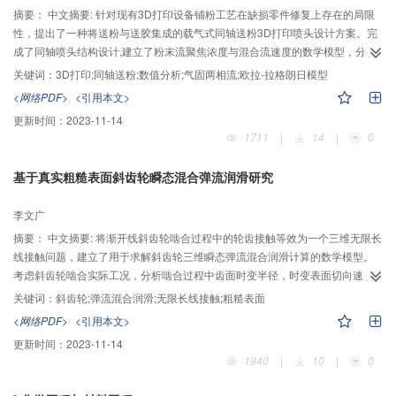
摘要：
中文摘要: 针对现有3D打印设备铺粉工艺在缺损零件修复上存在的局限
性，提出了一种将送粉与送胶集成的载气式同轴送粉3D打印喷头设计方案。完
成了同轴喷头结构设计,建立了粉末流聚焦浓度与混合流速度的数学模型，分析
了在固定流速和固定送气量时粉末流汇聚浓度与混合流速度沿轴向的变化。在
关键词：
3D打印;同轴送粉;数值分析;气固两相流;欧拉-拉格朗日模型
气固两相流理论基础上，建立欧拉-拉格朗日模型对载气式送粉喷头的气固双相
<网络PDF>
<引用本文>
流进行了耦合计算，得到了不同粒径分布的两类粉末颗粒材料对特征参数的影
更新时间：
2023-11-14
响。结果表明，简化数学模型与欧拉-拉格朗日模型结论一致：送气量、送粉量
1711
|
14
|
0
以及颗粒特性主要影响粉末流聚焦浓度和传送速度，对聚焦焦距影响较小，聚
焦焦距主要受送粉通道倾角和气流通道宽度影响。载气粉末流特征参数的获
基于真实粗糙表面斜齿轮瞬态混合弹流润滑研究
取，为优化粉同轴送粉喷头结构参数和零件成型参数提供了依据。
李文广
摘要：
中文摘要: 将渐开线斜齿轮啮合过程中的轮齿接触等效为一个三维无限长
线接触问题，建立了用于求解斜齿轮三维瞬态弹流混合润滑计算的数学模型。
考虑斜齿轮啮合实际工况，分析啮合过程中齿面时变半径，时变表面切向速度
的变化等,引入真实的三维机械加工粗糙表面, 联合统一的Reynolds方程方法分
关键词：
斜齿轮;弹流混合润滑;无限长线接触;粗糙表面
析了单个轮齿在整个啮合过程中三维瞬态弹流润滑完全数值解，讨论了光滑表
<网络PDF>
<引用本文>
面和真实机械加工粗糙表面对轮齿啮合过程的膜厚和压力分布的影响，揭示了2
更新时间：
2023-11-14
种机械加工表面的微观弹流润滑特性。结果表明：粗糙表面对齿轮润滑状况影
1940
|
10
|
0
响显著，尤其在轮齿啮出过程中，严重的降低了齿轮间的润滑油膜厚度，使轮
齿润滑状况变得恶劣；粗糙表面加工精度高（粗糙度低），其接触表面的膜厚