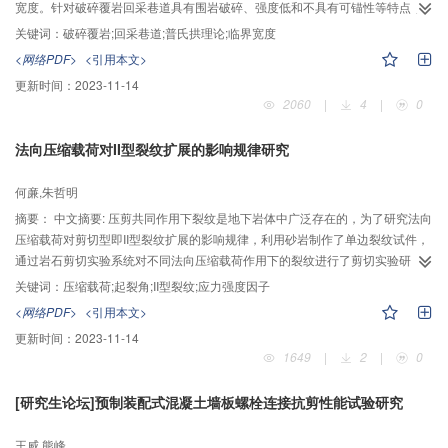
宽度。针对破碎覆岩回采巷道具有围岩破碎、强度低和不具有可锚性等特点，
采用普氏拱理论，计算回采巷道围岩压力；当棚梁工字钢最大正应力等于工字
关键词：
破碎覆岩;回采巷道;普氏拱理论;临界宽度
钢屈服极限时推导出破碎覆岩条件下回采巷道临界宽度计算公式。以106煤矿为
<网络PDF>
<引用本文>
工程实例进行分析，结果表明：破碎覆岩回采巷道的合理临界宽度为4.4m；增
更新时间：
2023-11-14
大支护强度和减小巷道高度可有效提高破碎覆岩回采巷道临界宽度；如果需要
2060
|
4
|
0
更大的巷道宽度，可通过降低棚间距或增大型钢型号方法实现。
法向压缩载荷对II型裂纹扩展的影响规律研究
何亷,朱哲明
摘要：
中文摘要: 压剪共同作用下裂纹是地下岩体中广泛存在的，为了研究法向
压缩载荷对剪切型即II型裂纹扩展的影响规律，利用砂岩制作了单边裂纹试件，
通过岩石剪切实验系统对不同法向压缩载荷作用下的裂纹进行了剪切实验研
究，结果表明法向压缩载荷对裂纹的起裂及扩展起到抑制作用，随着裂纹法线
关键词：
压缩载荷;起裂角;II型裂纹;应力强度因子
压缩载荷的增大，裂纹起裂角逐渐减小；同时，得出法向压缩载荷与II型裂纹极
<网络PDF>
<引用本文>
限应力强度因子之间的关系，随着法向压缩载荷增大，岩石II型裂纹极限应力强
更新时间：
2023-11-14
度因子也随之增大。运用ABAQUS模拟软件，对不同压缩载荷作用下压剪裂纹
1649
|
2
|
0
的扩展进行模拟研究，得出了裂纹尖端II型应力强度因子随压缩载荷的变化规
律。
[研究生论坛]预制装配式混凝土墙板螺栓连接抗剪性能试验研究
王威,熊峰