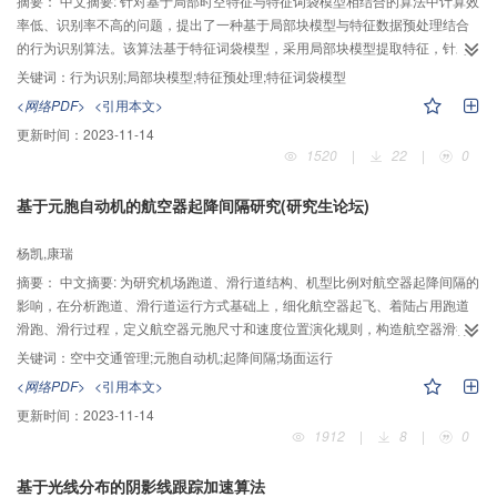
摘要：
中文摘要: 针对基于局部时空特征与特征词袋模型相结合的算法中计算效
率低、识别率不高的问题，提出了一种基于局部块模型与特征数据预处理结合
的行为识别算法。该算法基于特征词袋模型，采用局部块模型提取特征，针对
局部块模型算法中处理数据维度高，相关性强导致的识别率低的问题，将多变
关键词：
行为识别;局部块模型;特征预处理;特征词袋模型
量的复杂问题简化为低维空间的简单问题，对其数据处理过程进行了改进，同
<网络PDF>
<引用本文>
时优化了局部块模型中的帧采样过程。与原算法相比计算效率与识别率都有较
更新时间：
2023-11-14
大提升，较其他同类算法也具有一定优势。两个通用视频库上的实验证明了算
1520
|
22
|
0
法的有效性。
基于元胞自动机的航空器起降间隔研究(研究生论坛)
杨凯,康瑞
摘要：
中文摘要: 为研究机场跑道、滑行道结构、机型比例对航空器起降间隔的
影响，在分析跑道、滑行道运行方式基础上，细化航空器起飞、着陆占用跑道
滑跑、滑行过程，定义航空器元胞尺寸和速度位置演化规则，构造航空器滑行
元胞自动机模型。计算机数值模拟得到滑行道位置、机型比例、机型组合改变
关键词：
空中交通管理;元胞自动机;起降间隔;场面运行
时，起降间隔、间隔标准差的变化趋势。仿真结果表明，滑行道距离跑道头越
<网络PDF>
<引用本文>
近，起飞间隔越小；滑行道接近着陆航空器减速滑跑结束位置时，着陆间隔最
更新时间：
2023-11-14
小；滑行道距跑道头450m-800m时，平均间隔最小为135s， 800m-900m时，
1912
|
8
|
0
间隔标准差最小为20.9，与全中型机相比，全小型机时平均间隔减少17.8%,间
隔标准差减少42.3%。该模型能量化机型、滑行道位置等关键因素对起降间隔
基于光线分布的阴影线跟踪加速算法
的影响，能为提高机场吞吐量提供技术支持。