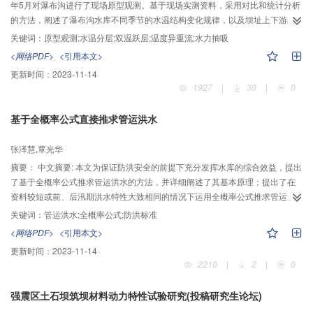
降强30%来模拟破碎带及影响带分别降强是合理可行的，试验成果是可靠的。
年5月对瀑布沟进行了现场原型观测。基于现场实测资料，采用对比和统计分析
的方法，阐述了瀑布沟水库不同季节的水温结构变化规律，以及坝址上下游的
热力关系。研究结果表明，瀑布沟库区水温分层等温线呈近似水平线，坝前垂
关键词：
原型观测;水温分层;双温跃层;温度异重流;水力抽吸
向水温在高温期出现双温跃层现象，冬季库尾段出现冷水下潜现象；与坝址天
<网络PDF>
<引用本文>
然水温过程相比，电站下泄水温过程表现出了明显的均化效应和延迟效应，最
更新时间：
2023-11-14
大降温出现在4月达1.7℃，最大升温出现在12月达3.3℃；由于深层取水，电
1927
|
30
|
0
站下泄水温日过程具有较好的稳定性，取水口对坝前分层水体具有“抽吸”作用。
基于全概率公式直接推求管运洪水
张泽慧,覃光华
摘要：
中文摘要: 本文为保证防洪安全的前提下充分发挥水库的综合效益，提出
了基于全概率公式推求管运洪水的方法，并详细阐述了其基本原理；提出了在
资料较短或前、后汛期洪水特性大致相同的情况下运用全概率公式推求管运洪
水的实际方法；以马边站的洪水资料进行实例研究，其结果表明基于全概率公
关键词：
管运洪水;全概率公式;防洪标准
式推算出来的管运洪水既能使水库工程达到防洪标准，又能充分发挥水库的综
<网络PDF>
<引用本文>
合效益。
更新时间：
2023-11-14
2210
|
2
|
0
强震区土石坝筑坝材料动力特性试验研究(投稿研究生论坛)