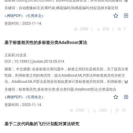
标注任务中。考虑到不同特征基相似性对图像语义相似性的贡献不同，定义了
关键词：
自动图像标注;距离约束;稀疏编码;组稀疏编码;特征选择;K最近邻
度量二者相关性的距离约束正则项。将该正则项分别集成到稀疏/组稀疏编码的
<网络PDF>
<引用本文>
特征选择模型中，使选择的特征在保证稀疏性/组稀疏性的同时，优先选择与语
更新时间：
2023-11-14
义相似性描述最接近的视觉特征基。利用在训练图像集中学习的特征权值，寻
2299
|
978
|
7
找测试图像的K最近邻（K nearest neighbor,KNN）图像，并通过标签转移实现
图像标注。在Corel5K图像库上测试标注性能，集成多特征的DCGSC查准率、
基于标签相关性的多标签分类AdaBoost算法
查全率和标注正确的关键词个数可达32%、34%和151，优于其他相关标注算
法。而对于单特征图像，使用DCSC也能改善标注性能。可见，距离约束对特
王莉莉,付忠良
征选择和图像标注是有效的。
DOI：10.15961/j.jsuese.2016.05.014
摘要：
中文摘要: 在多标签分类问题中，标签之间往往是相关的，为了提高分类
性能，利用标签之间的相关性，提出AdaBoost.MLR算法和标签相关性分析方
法。AdaBoost.MLR算法采用余弦相似度来计算标签相关性矩阵，利用标签相关
性矩阵对原始标签矩阵进行补全转换为模糊标签矩阵，将标签空间划分为标签
关键词：
标签相关性;多标签分类;多分类问题;AdaBoost算法;分类器组合
集、标签相关集和标签无关集，结合标签之间的相关性和弱分类器的分类情
<网络PDF>
<引用本文>
况，对样本权重进行调整。AdaBoost.MLR算法也能解决多类别分类问题，在其
更新时间：
2023-11-14
标签相关性的计算中，根据已经训练的弱分类器得到的临时强分类器的分类结
2793
|
1053
|
13
果，构造标签相似性矩阵。实验结果表明，文中提出的算法在实验数据集上优
于现有的算法，尤其在标签相关性复杂的数据集上分类性能有显著提升。
基于二次代码集的飞行计划配对算法研究