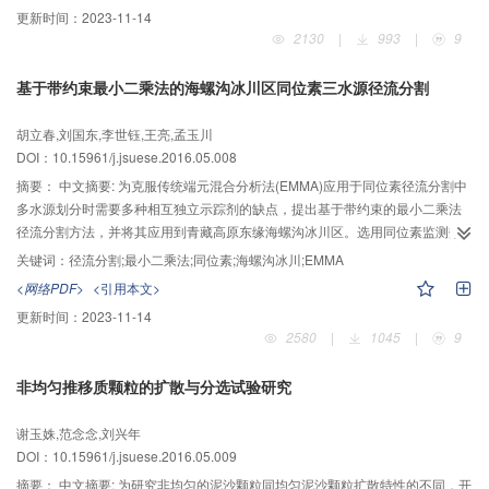
进行对比。针对最弱失效模式，分析隔震支座屈重比对结构时程响应的影响，
更新时间：
2023-11-14
得出该隔震桥梁的最优屈重比。结果表明：基于加权秩和比法的失效模式为中
2130
|
993
|
9
间墩支座最先失效，且所有隔震支座先于桥墩失效，与最弱失效模式的规律一
致，该隔震桥梁的最优屈重比为7%，优化后桥梁的失效PGA增大了0.05g。
基于带约束最小二乘法的海螺沟冰川区同位素三水源径流分割
胡立春,刘国东,李世钰,王亮,孟玉川
DOI：10.15961/j.jsuese.2016.05.008
摘要：
中文摘要: 为克服传统端元混合分析法(EMMA)应用于同位素径流分割中
多水源划分时需要多种相互独立示踪剂的缺点，提出基于带约束的最小二乘法
径流分割方法，并将其应用到青藏高原东缘海螺沟冰川区。选用同位素监测数
据(δ18O、δ18H)，采用新方法的结果表明海螺沟冰川区研究期内径流中的水源
关键词：
径流分割;最小二乘法;同位素;海螺沟冰川;EMMA
组成：冰川融水为主要补给源(约73%)，其次为地下水(约18%)，再次为大气降
<网络PDF>
<引用本文>
水(约9%)，与EMMA方法计算结果(δ18O和Cl-、δ 2H和Cl-)及前人研究结果
更新时间：
2023-11-14
具有较高吻合度；经分析，在高寒区基于稳定同位素(δ18O、δ18H)的带约束最
2580
|
1045
|
9
小二乘法多水源径流分割，减小了EMMA中加入互补示踪剂的不确定性，其结
果可作为其他研究方法的佐证。该方法为资料短缺高寒区流域提供了新思路。
非均匀推移质颗粒的扩散与分选试验研究
谢玉姝,范念念,刘兴年
DOI：10.15961/j.jsuese.2016.05.009
摘要：
中文摘要: 为研究非均匀的泥沙颗粒同均匀泥沙颗粒扩散特性的不同，开