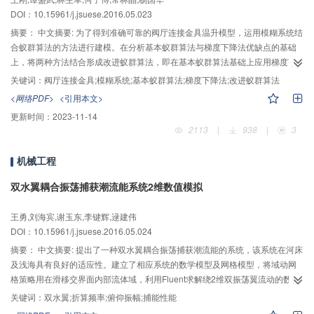
DOI：10.15961/j.jsuese.2016.05.023
摘要：
中文摘要: 为了得到准确可靠的阀厅连接金具温升模型，运用模糊系统结
合蚁群算法的方法进行建模。在分析基本蚁群算法与梯度下降法优缺点的基础
上，将两种方法结合形成改进蚁群算法，即在基本蚁群算法基础上应用梯度下
降算法。通过试验得到的训练数据分别用基本蚁群算法、梯度下降算法、改进
关键词：
阀厅连接金具;模糊系统;基本蚁群算法;梯度下降法;改进蚁群算法
蚁群算法训练模糊系统，改进蚁群算法的收敛效果优于其他两种方法；通过试
<网络PDF>
<引用本文>
验得到的测试数据对4种方法所得的模型进行测试，由改进蚁群算法训练模糊系
更新时间：
2023-11-14
统所得模型的测试效果是最好的。结果表明，若能通过试验得到足量训练数
2113
|
938
|
3
据，用改进蚁群算法训练模糊系统的方法对阀厅连接金具的温升进行建模是可
行的。
机械工程
双水翼耦合振荡捕获潮流能系统2维数值模拟
王勇,刘海宾,谢玉东,李键辉,逯建伟
DOI：10.15961/j.jsuese.2016.05.024
摘要：
中文摘要: 提出了一种双水翼耦合振荡捕获潮流能的系统，该系统在河床
及浅海具有良好的适应性。建立了相应系统的数学模型及网格模型，将域动网
格策略用在滑移交界面内部流体域，利用Fluent求解绕2维双振荡翼流动的数值
模型。研究了折算频率、俯仰振幅及雷诺数对NACA0015型双水翼水动力特性
关键词：
双水翼;折算频率;俯仰振幅;捕能性能
及捕获潮流能性能的影响，以及在不同运动参数下水翼的升阻力、俯仰力矩、