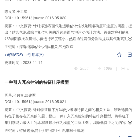
陈良琴,王卫星
DOI：10.15961/j.jsuese.2016.05.020
摘要：
中文摘要: 针对浮选表面气泡运动估计难以兼顾准确度和速度的问题，提
出了结合气泡跟踪与相位相关的浮选表面气泡运动估计方法。首先对序列的相
邻2帧图像按灰度最小值进行尺度缩小，然后通过阈值分割法提取其气泡高亮区
域以完成气泡跟踪，最后采用相位相关法得到气泡平移运动信息。同时提出一
关键词：
浮选;运动估计;相位相关;气泡跟踪
种分块相位相关法用于进一步获取各个气泡子区域的运动特征。多组运动估计
<网络PDF>
<引用本文>
仿真测试证实了算法的有效性和准确度。铅锌浮选厂的现场实验结果表明，算
更新时间：
2023-11-14
法能快速地获取气泡运动矢量，分块相位相关法能够提供各子块的运动特征。
2054
|
1098
|
5
浮选各槽的气泡运动曲线数据表明：每个浮选槽表面气泡的平移运动均表现出
了一定的周期性；同一等级的浮选槽里的气泡平移运动曲线和运动紊乱程度曲
一种引入冗余控制的特征排序模型
线具有类似的分布规律；保持一定程度的气泡运动紊乱性有助于提高精矿的品
质。
周星,刁兴春,曹建军
DOI：10.15961/j.jsuese.2016.05.021
摘要：
中文摘要: 针对特征排序方法较少考虑特征之间的相关关系，导致选择的
特征子集存在冗余的问题，提出一种引入冗余控制的特征排序模型。将特征子
集判别能力最大且冗余程度最小作为模型的目标函数，以降低特征之间的冗
余；使用贪心方法和非线性规划方法对模型进行求解。在9个开源数据上的实验
关键词：
特征选择;特征排序;特征相关;非线性规划
及与特征排序方法比较表明，本模型在大部分数据上，所选择的特征子集能够