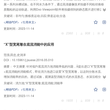
展一系列水槽试验。在不同水力条件下，通过高清摄像技术拍摄不同粒径推移
质颗粒的运动轨迹。利用Dxo Viewpoint软件将拍摄得到的静态图片进行矫正处
理，使用ImageJ软件提取每个时刻颗粒的位移数据。分析位移均值与方差随时
关键词：
非均匀;推移质运动;示踪;弹道运动;分选
间的变化，得到以下结论：不同的时间尺度上，颗粒将表现出不同的扩散特
<网络PDF>
<引用本文>
征；水力条件及粒径范围不同，表现出的颗粒扩散特征也将不同；在长时间尺
更新时间：
2023-11-14
度上，非均匀推移质颗粒的扩散特征会有逐渐趋向于弹道运动β=2的趋势，这
2360
|
908
|
8
是由于颗粒本身的非均匀导致的分选现象；颗粒的非均匀性越强，颗粒的分选
现象出现越快；天然河流的尺度远大于水槽，这种分选现象将会更加明显。
“X”型宽尾墩在底流消能中的应用
范强,田忠,史润泽
DOI：10.15961/j.jsuese.2016.05.010
摘要：
中文摘要: 针对低Fr底流消力池消能率低的问题，提出进口“X”型宽尾墩
+底流消能的消能模式，即在消力池进口设置“X”型宽尾墩，以达到分散水流、
增加消能率的目的。通过试验，观测该型消能方式的水流形态、水深沿程分
布、时均及脉动压强等水力学参数。结果表明：水流形成了底流+纵向拉伸水流
关键词：
消力池;“X”型宽尾墩;底流消能;消能率
+挑射水流的入池方式，水流分散入池，充分利用了消能水体；水跃长度为跃后
<网络PDF>
<引用本文>
水深与跃前水深差的6.8~13.3倍；消力池底板时均压强变化平稳，脉动压强均
更新时间：
2023-11-14
方根为进口流速水体的0.03~0.18倍；与传统底流消力池相比，消能率提高了
1935
|
939
|
8
2~3倍。对于低Fr底流消能，进口“X”型宽尾墩+底流消能是一种值得推荐的
消能方式。