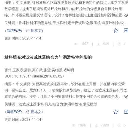
摘要：
中文摘要: 针对液压机驱动系统参数摄动和不确定性的特点，建立了系统
数学模型，提出了动梁速度外环控制和压力内环控制的分级复合鲁棒控制策
略。外环级应用定量反馈理论，设计了鲁棒性较强的速度跟踪控制器和前置滤
波器。内环级设计了基于径向基函数的神经网络扰动观测补偿器，运用
关键词：
鲁棒控制;不确定系统;干扰抑制;定量反馈理论;液压机;速度控制;神经网络
Lyapunov稳定性定理证明了提出的干扰观测器对扰动抑制的有效性，可在不确
<网络PDF>
<引用本文>
定因素存在的情况下实现期望的系统压力跟踪控制。仿真结果表明：该控制方
更新时间：
2023-11-14
案对系统不确定性的抑制作用明显，且能提高液压机驱动系统的跟踪性能，具
1857
|
849
|
4
有较好的鲁棒稳定性，可有效实现速度切换瞬态过程的平顺性。
材料填充对滤波减速器啮合力与润滑特性的影响
曹伟,王家序,蒲伟,周广武,张莹,吴继强,褚坤明
DOI：10.15961/j.jsuese.2016.05.027
摘要：
中文摘要: 为提高滤波减速器寿命，设计在齿上开槽，并在槽内填充紫
铜、硬铝合金、尼龙1010、丁晴橡胶的新型结构。建立了滤波减速器在不同位
置啮合的有限元模型，计算了不同填充材料齿轮在不同啮合位置的啮合力。在
此基础上建立了考虑齿面粗糙度的滤波减速器混合润滑模型，分析了转速对不
关键词：
滤波减速器;材料填充;啮合力;润滑特性;有限元模型
同填充材料滤波减速器润滑特性的影响。有限元模型计算结果表明：材料填充
<网络PDF>
<引用本文>
可以增加滤波减速器轮齿啮合对数，有效减小啮合力，齿面最大接触力随着填
更新时间：
2023-11-14
充材料弹性模量的减小而减小。润滑计算结果表明，材料填充可以增大齿面间
1806
|
7920
|
5
平均油膜厚度，有效提高滤波减速器润滑性能。在转速小于1 500 r/min时，通