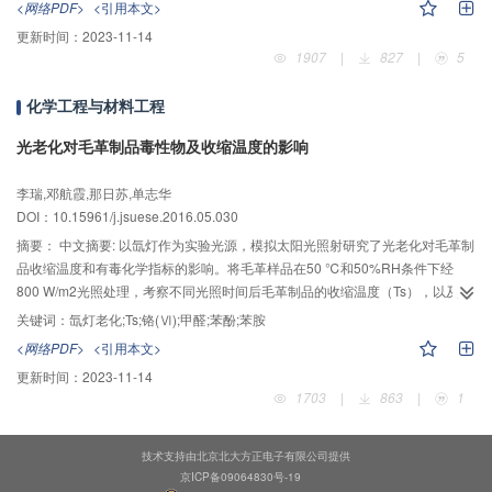
<网络PDF>
<引用本文>
过比较发现：谐振管半径1.023λ的引进可有效地提高驻波悬浮的稳定性；最
更新时间：
2023-11-14
后搭建测试平台并对悬浮液滴进行有无谐振管的测试，实验结果显示：有谐振
1907
|
827
|
5
管作用时液滴的稳定悬浮时间大于无谐振管作用时的悬浮时间，从而与仿真分
析一致验证了谐振管的引进可有效地增强驻波悬浮的悬浮稳定性这一结论。
化学工程与材料工程
光老化对毛革制品毒性物及收缩温度的影响
李瑞,邓航霞,那日苏,单志华
DOI：10.15961/j.jsuese.2016.05.030
摘要：
中文摘要: 以氙灯作为实验光源，模拟太阳光照射研究了光老化对毛革制
品收缩温度和有毒化学指标的影响。将毛革样品在50 ℃和50%RH条件下经
800 W/m2光照处理，考察不同光照时间后毛革制品的收缩温度（Ts），以及铬
(Ⅵ)、甲醛、苯酚和苯胺的含量变化。通过紫外分光光度计完成指标变化分析。
关键词：
氙灯老化;Ts;铬(Ⅵ);甲醛;苯酚;苯胺
结果表明，随光照时间增加Ts趋于降低，并且铬(Ⅵ)含量增加，游离甲醛含量
<网络PDF>
<引用本文>
降低，苯酚含量呈先增加后降低的趋势，苯胺含量较原样趋于增加。揭示了光
更新时间：
2023-11-14
老化对毛革收缩温度和几种毒性指标的影响，可为毛革制品的防护和消费者的
1703
|
863
|
1
健康安全提供参考信息。
技术支持由北京北大方正电子有限公司提供
京ICP备09064830号-19