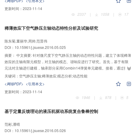
<网络PDF>
<引用本文>
功率系数的变化规律。结果表明，振荡水翼的折算频率、俯仰振幅和雷诺数会
更新时间：
2023-11-14
影响水翼边界层的分离及周围漩涡的产生和脱落，继而影响振荡翼的升阻力特
2337
|
1058
|
17
性和俯仰力矩特性。折算频率与俯仰振幅对振荡水翼系统的捕能效果有较大影
响。当水翼的振荡频率为0.28、俯仰振幅为75°、雷诺数为5×105时双水翼耦合
稀薄效应下空气静压主轴动态特性分析及试验研究
振荡捕获潮流能系统的水动力和捕能性能较好，捕能效率可达40%。
陈东菊,董丽华,周帅,范晋伟
DOI：10.15961/j.jsuese.2016.05.025
摘要：
中文摘要: 针对微尺度下空气静压主轴的动态特性问题，建立了体现稀薄
效应的主轴有限元模型，对主轴的模态、谐响应进行了研究。首先，基于有限
元法对主轴进行建模，轴承部分采用Combin14弹簧单元建模。接着，通过扰动
法得出稀薄效应下以及传统情况下轴承的刚度、阻尼参数，将此参数替代主轴
关键词：
空气静压主轴;稀薄效应;模态分析;动态性能
模态分析中采用的弹簧单元的刚度、阻尼参数，结合主轴实际工作状态，进而
<网络PDF>
<引用本文>
分析出两种情况下的主轴的模态结果。然后，对主轴进行谐响应分析，校核之
更新时间：
2023-11-14
前模态分析结果。最后，对主轴进行锤击模态试验，从而检验两种状态下的模
1946
|
978
|
5
态分析结果。实验结果表明：稀薄效应下分析所得主轴1阶固有频率值较试验测
量值的误差只有3.6%左右，而传统情况下得出的1阶频率值的误差在15%左
基于定量反馈理论的液压机驱动系统复合鲁棒控制
右，这对主轴系统以后的优化设计和精度控制方面具有一定的理论依据。
范彬,潘晴
DOI：10.15961/j.jsuese.2016.05.026