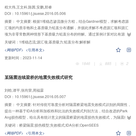
研究结果表明跌坑的发育及作用机制对细沟流流动特性及侵蚀产沙具有重要作
程大伟,王文科,陈茜,安鹏,郑睿
用。
DOI：10.15961/j.jsuese.2016.05.006
摘要：
中文摘要: 根据1维稳态渗流微分方程，结合Gardner模型，求解考虑源
汇项的均质非饱和土基质吸力铅直分布通解，并据此求解不考虑源汇项和源汇
项为非零常数两种情形下基质吸力铅直分布的特解。通过算例计算对比有源汇
项蒸发、无源汇项蒸发、静水条件、有源汇项入渗和无源汇项入渗等5种情况下
关键词：
1维稳态流;源汇项;基质吸力;铅直分布;解析解
非饱和粉土层内基质吸力铅直分布规律。结果表明:源汇项为非零常数时，基质
<网络PDF>
<引用本文>
吸力铅直分布受土层表面比流量、源汇项，饱和渗透系数等因素控制；在静水
更新时间：
2023-11-14
条件下，基质吸力与距地下水位的距离呈线性关系；在非静水条件下，呈非线
1846
|
885
|
2
性关系。源汇项为非零常数且与流动方向同号时，比流量自地下水位处至地表
递增。当地表比流量相同时，在蒸发条件下，基质吸力比无源汇项的相应条件
某隔震连续梁桥的地震失效模式研究
下的基质吸力要小；在入渗条件下，则相反。
刘晗,谭平,张尚荣,周福霖
DOI：10.15961/j.jsuese.2016.05.007
摘要：
中文摘要: 针对传统可靠度分析对隔震桥梁地震失效模式识别的局限性，
提出一种基于IDA分析和加权秩和比法的失效模式判别方法，结合改进的Park
Ang损伤模型，给出具有统计意义的隔震桥梁的地震损伤失效模式，为隔震桥梁
优化设计提供依据。以某6跨隔震连续梁桥为例，基于opensees建立桥梁结构
关键词：
桥梁隔震;损伤模型;失效模式;IDA分析;OpenSEES
有限元模型，分析得到基于加权秩和比的失效模式，并与结构的最弱失效模式
<网络PDF>
<引用本文>