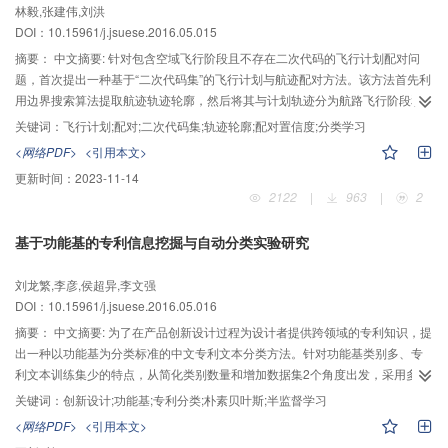
林毅,张建伟,刘洪
DOI：10.15961/j.jsuese.2016.05.015
摘要：
中文摘要: 针对包含空域飞行阶段且不存在二次代码的飞行计划配对问
题，首次提出一种基于“二次代码集”的飞行计划与航迹配对方法。该方法首先利
用边界搜索算法提取航迹轨迹轮廓，然后将其与计划轨迹分为航路飞行阶段和
空域飞行阶段计算配对置信度，并将配对置信度与事先设定的置信度阈值相比
关键词：
飞行计划;配对;二次代码集;轨迹轮廓;配对置信度;分类学习
较确定是否配对；同时针对长期计划的计划轨迹不变性提出一种基于航迹历史
<网络PDF>
<引用本文>
轨迹时间序列分类学习的方法处理其配对问题。通过某大型流量系统应用实践
更新时间：
2023-11-14
证明，提出的飞行计划配对方法不仅能解决常规计划配对问题，也能较好地适
2122
|
963
|
2
应当前系统中存在的二次代码缺失的飞行计划配对问题。
基于功能基的专利信息挖掘与自动分类实验研究
刘龙繁,李彦,侯超异,李文强
DOI：10.15961/j.jsuese.2016.05.016
摘要：
中文摘要: 为了在产品创新设计过程为设计者提供跨领域的专利知识，提
出一种以功能基为分类标准的中文专利文本分类方法。针对功能基类别多、专
利文本训练集少的特点，从简化类别数量和增加数据集2个角度出发，采用多重
二分类监督分类算法和基于EM算法的半监督分类算法，以朴素贝叶斯(NB)完全
关键词：
创新设计;功能基;专利分类;朴素贝叶斯;半监督学习
有监督算法为对照，采用正交实验，考察特征选择与数据集选择对分类准确度
<网络PDF>
<引用本文>
的影响，实现一级功能基分类准确率达到80%，基本符合应用要求。为基于功