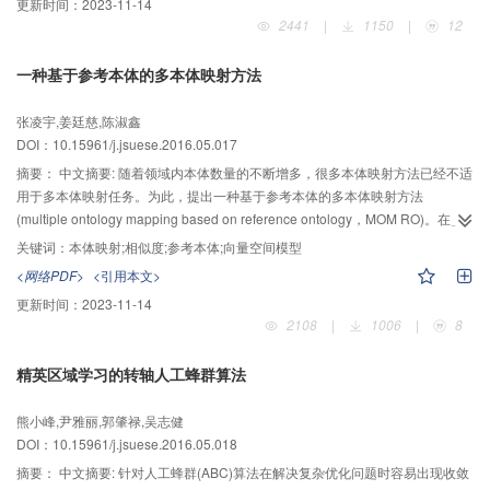
更新时间：
2023-11-14
能基辅助产品创新设计专利知识库的构建，提供了相关的技术支持。
2441
|
1150
|
12
一种基于参考本体的多本体映射方法
张凌宇,姜廷慈,陈淑鑫
DOI：10.15961/j.jsuese.2016.05.017
摘要：
中文摘要: 随着领域内本体数量的不断增多，很多本体映射方法已经不适
用于多本体映射任务。为此，提出一种基于参考本体的多本体映射方法
(multiple ontology mapping based on reference ontology，MOM RO)。在多
本体映射过程中，方法MOM RO从源本体集合中提取共享概念集合并建立参考
关键词：
本体映射;相似度;参考本体;向量空间模型
本体；然后利用参考本体来构建一个统一的向量空间模型；然后，将源本体中
<网络PDF>
<引用本文>
的概念表示成该模型中的向量，从而使用向量之间的欧氏距离来计算概念之间
更新时间：
2023-11-14
的相似度；最后，建立源本体之间的映射关系。实验结果表明，方法MOM RO
2108
|
1006
|
8
可以有效地完成多本体映射的任务。
精英区域学习的转轴人工蜂群算法
熊小峰,尹雅丽,郭肇禄,吴志健
DOI：10.15961/j.jsuese.2016.05.018
摘要：
中文摘要: 针对人工蜂群(ABC)算法在解决复杂优化问题时容易出现收敛