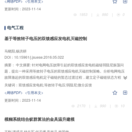
<网络PDF>
<引用本文>
获得更好的分类准确性且个数更少；使用非线性规划方法求解时，能够直接得
更新时间：
2023-11-14
到特征子集，有利于确定特征个数。本模型可用于特征之间存在冗余时的特征
1953
|
990
|
0
选择。
电气工程
基于等效转子电压的双馈感应发电机灭磁控制
马晓阳,杨洪耕
DOI：10.15961/j.jsuese.2016.05.022
摘要：
中文摘要: 针对电网电压故障引起的双馈感应发电机磁链弱阻尼振荡问
题，提出一种采用等效转子电压的双馈感应电机灭磁控制策略。分析电网电压
故障激起的双馈感应电机定子磁链的暂态过渡过程，建立定子磁链状态方程；
通过求解状态方程的特征根和定子磁链的振荡频率及阻尼比，在转子电压前馈
关键词：
双馈感应发电机;等效转子电压;弱阻尼;微分反馈
补偿项的基础上引入定子磁链的微分反馈项，得到等效转子电压参考值，并研
<网络PDF>
<引用本文>
究了其改善磁链欠阻尼特性和加快暂态磁链衰减的机理。最后，双馈感应发电
更新时间：
2023-11-14
机的仿真结果表明，本文方法可以较好地抑制故障期间的磁链振荡冲击，有利
2170
|
990
|
10
于双馈风电机组故障穿越能力的提高。
模糊系统结合蚁群算法的金具温升建模
王刚,谭盛武,林生军,何子博,常林晶,杨国华