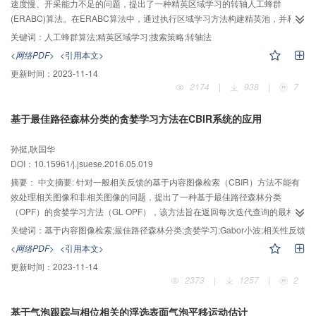
速度慢、开采能力不足的问题，提出了一种精英区域学习的转轴人工蜂群
(ERABC)算法。在ERABC算法中，通过执行区域学习方法构建精英池，并利用
精英池改进其搜索策略，同时在每一代中以一定的频率对最优解执行转轴法
关键词：
人工蜂群算法;精英区域学习;搜索策略;转轴法
(RM)局部搜索。在20个包含单峰、多峰和偏移函数的基准测试函数上,分析了
<网络PDF>
<引用本文>
ERABC算法中改进策略的有效性，并与多种新近的改进ABC算法和演化算法进
更新时间：
2023-11-14
行了比较实验。实验结果表明,提出的算法在保证精英池中个体多样性的同时加
2174
|
938
|
7
快了算法的收敛速度，RM有效地提高了算法的开采能力。
基于最佳路径森林分类的贪婪学习方法在CBIR系统的应用
孙挺,耿国华
DOI：10.15961/j.jsuese.2016.05.019
摘要：
中文摘要: 针对一般相关反馈的基于内容图像检索（CBIR）方法不能有
效处理相关图像和非相关图像的问题，提出了一种基于最佳路径森林分类
（OPF）的贪婪学习方法（GL OPF），该方法旨在返回每次迭代查询的最相关
图像。首先，查询图像和数据集图像通过Gabor小波变换提取特征向量；然后，
关键词：
基于内容图像检索;最佳路径森林分类;贪婪学习;Gabor小波;相关性反馈
通过GL OPF主动学习方法获得图像关联性反馈，生成标记训练集；最后，标记
<网络PDF>
<引用本文>
训练集通过OPF分类器进一步评估形成相关性和非相关性原型集，每次迭代都
更新时间：
2023-11-14
会返回查询的最相关图像。3个公开图像数据集Caltch101、Corel和Pascal上的
2373
|
1257
|
2
实验验证了本文方法的有效性。实验结果表明，在3个数据集中，迭代8次时，
GL OPF的查询精度比其他3种方法均有较大提高，此外，GL OPF的迭代运行时
基于气泡跟踪与相位相关的浮选表面气泡平移运动估计
间和查询时间与OPF几乎相同，很大程度改进了OPF方法。