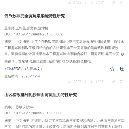
3241
|
1207
|
16
本一致。采用数值模拟和微震监测相结合的综合研究方法，可以有效评价地下
厂房开挖过程围岩的损伤和预测潜在的失稳区域。
低Fr数非完全宽尾墩消能特性研究
董宗师,王均星,张文传,笪津榕
DOI：10.15961/j.jsuese.2016.05.002
摘要：
中文摘要: 为了在低Fr数底流消能中应用宽尾墩来增强消能效果，通过水
工模型试验和数值模拟相结合的方法研究非完全宽尾墩的消能机理和消能效
果。数值模拟的计算成果与水工模型试验成果吻合较好。研究表明:非完全宽尾
墩对泄流能力影响很小，不会增大消力池底板脉动压力，且可以增加消力池内
关键词：
宽尾墩;低佛汝德数;底流消能;模型试验;数值模拟
的速度梯度，达到附加消能的效果,即在提高消能率的同时，可以消除出池波状
<网络PDF>
<引用本文>
水跃。非完全宽尾墩布置方案对中小型水工枢纽布置有较强的参考意义。
更新时间：
2023-11-14
2276
|
1038
|
17
山区松散排列泥沙床面河流阻力特性研究
杨奉广,毋敏,刘兴年
DOI：10.15961/j.jsuese.2016.05.003
摘要：
中文摘要: 河道阻力决定了河流流速与挟带泥沙的能力。然而与普通河流
不同，山区河流的河道阻力比较复杂，床面泥沙排列密度对于河道阻力影响明