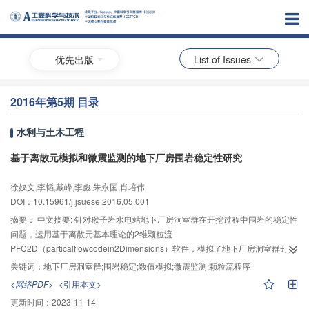
优先出版
List of Issues
2016年第5期 目录
水利与土木工程
基于离散元模拟和微震监测的地下厂房围岩稳定性研究
徐奴文,李韬,戴峰,李彪,朱永国,肖培伟
DOI：10.15961/j.jsuese.2016.05.001
摘要：
中文摘要: 针对猴子岩水电站地下厂房洞室群在开挖过程中围岩的稳定性
问题，运用基于离散元基本理论的2维颗粒流
PFC2D（particalflowcodein2Dimensions）软件，模拟了地下厂房洞室群开挖
过程中控制性结构面对围岩变形和破坏的影响，再现了围岩损伤演化规律；同
关键词：
地下厂房洞室群;围岩稳定;数值模拟;微震监测;颗粒流程序
时引入微震监测技术对地下厂房围岩微震活动进行实时监测和分析，并将数值
<网络PDF>
<引用本文>
模拟与微震监测结果进行对比研究。结果表明,围岩开挖卸荷损伤与断层密切相
更新时间：
2023-11-14
关，颗粒流模拟得到的大型地下洞室群开挖过程中围岩损伤与微震监测结果基