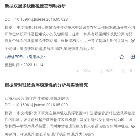
过材料填充可以降低接触面积比，转速大于1 500 r/min时，材料填充对接触面
新型双层多线圈磁流变制动器研
积比的影响不明显；在啮入啮出点时，转速大于1 500 r/min时，材料填充可以
降低滤波减速器齿面最大接触应力，转速小于1 500 r/min时，最大接触应力随
DOI：10.15961/j.jsuese.2016.05.028
填充材料弹性模量的变化规律不明显；节点啮合时，丁晴橡胶和尼龙1010可以
显著降低齿面最大接触应力。
摘要：
中文摘要: 针对目前磁流变传动技术中普遍存在的工作间隙磁场分布不均
和单位体积可传递扭矩较小的关键问题，提出一种具有双层间隙以及沿周向配
置多个线圈的新型磁流变制动器。根据结构尺寸，推导了制动力矩的计算公
式，建立了磁路分析模型来估算间隙中的磁场强度大小。采用基于自由梯度的
关键词：
磁流变制动器;多线圈;磁路;磁场强度;制动力矩
BOBYQA优化方法对主要结构尺寸进行优化，得到了优化后结构的磁场强度分
<网络PDF>
<引用本文>
布。将间隙磁流变液中磁场强度的仿真值与计算值进行对比，结果表明，该磁
更新时间：
2023-11-14
路建模方法可以指导结构设计，结构可产生的单位体积力矩值约为
1904
|
905
|
16
2.3×104Nm/m3。其研究成果为双层多线圈磁流变制动器的设计提供理论参
考。
谐振管对驻波悬浮稳定性的分析与实验研究
江海,张莎莎,顾守东,李敏姣,张凯,刘建芳
DOI：10.15961/j.jsuese.2016.05.029
摘要：
中文摘要: 为了研究在超声驻波悬浮装置中引进谐振管后对驻波悬浮稳定
性的影响，设计两种超声驻波悬浮装置模型，其发射端和反射端分别为凹—凹
型和凹—平型声悬浮装置，同时并对引进谐振管和未引进谐振管的两种驻波悬
浮方案进行了模拟分析和实验对比。通过ANSYS和MATLAB联合仿真，得出在
关键词：
驻波悬浮;仿真分析;悬浮稳定性;悬浮力;谐振管
这两种悬浮方案下声悬浮场的相对时间平均势和相对声悬浮力的分布情况。通