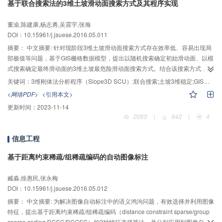
基于联合搜索法的3维土坡滑动面搜索方式及其程序实现
董渝,陈建康,杨志勇,吴震宇,张瀚
DOI：10.15961/j.jsuese.2016.05.011
摘要：
中文摘要: 针对现阶段3维土坡滑动面搜索方式存在效率低、容易出现局
部极值等问题，基于GIS栅格数据模型，提出以随机搜索确定初始滑动面、以模
式搜索确定最终滑动面的3维土坡最危险滑动面搜索方式。结合该搜索方式，开
发土坡稳定3维刚体法分析程序(Slope3D SCU)，并通过算例对该程序的稳定性
关键词：
3维刚体法分析程序（Slope3D SCU）;联合搜索;土坡3维稳定;GIS平台
与合理性进行验证。研究表明：该搜索方法不仅避免了安全系数在临界滑动面
<网络PDF>
<引用本文>
搜索过程中出现局部极值的情况，同时能提高滑动面搜索效率；该程序计算精
更新时间：
2023-11-14
度高、稳定可靠。依托狮子坪水电站土石坝监测数据，调用渗透压力实时监测
2060
|
942
|
4
结果，利用该程序对其坝坡在运行工况下3维稳定性进行分析，揭示了该土石坝
坝坡的3维稳定特性。研究结果表明,该坝坡在运行工况下安全系数较高，坝坡处
信息工程
于稳定状态。
基于距离约束稀疏/组稀疏编码的自动图像标注
臧淼,徐惠民,张永梅
DOI：10.15961/j.jsuese.2016.05.012
摘要：
中文摘要: 为解决图像自动标注中的语义鸿沟问题，有效选择并利用图像
特征，提出基于距离约束稀疏/组稀疏编码（distance constraint sparse/group
sparse coding,DCSC/DCGSC）的2种特征选择算法，并分别应用到图像自动