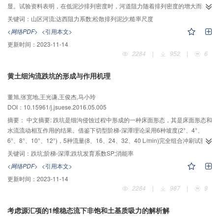
显。试验资料表明，在低泥沙排列密度时，河道阻力随着排列密度的增大而增
大，当达到最大值后，随着排列密度的增大呈现减小的趋势。利用程年生植被
关键词：
山区河流;达西阻力系数;松散排列泥沙;糙率尺度
糙率尺度的概念，建立了适用于含有松散排列泥沙床面情形的糙率尺度。通过
<网络PDF>
<引用本文>
试验数据，确定了糙率尺度表达式中的待定参数，在f-r/kv图上，建立的泥沙颗
更新时间：
2023-11-14
粒糙率尺度可以使所有的数据点归结到一条曲线上。最后，建立了适用于松散
2284
|
952
|
6
排列泥沙床面河道的达西阻力系数表达式。对于天然河流，本文建立的达西阻
力表达式仍然具有较高的计算精度。
黄土细沟流跌坑的形成与作用机理
董旭,张宽地,王光谦,王俊杰,马小玲
DOI：10.15961/j.jsuese.2016.05.005
摘要：
中文摘要: 跌坑是细沟侵蚀过程中形成的一种床面形态，其是床面形态和
水流流动相互作用的结果。借鉴下切型阶梯-深潭理论采用6种坡度(2°、4°、
6°、8°、10°、12°)，5种流量(8、16、24、32、40 L/min)完全组合冲刷试验，
系统研究了黄土坡面细沟流跌坑形态发育过程及动力特性。结果表明：跌坑平
关键词：
跌坑;阶梯-深潭;跌坑发育系数SP;消能率
均深度随坡度的增加而增加，跌坑平均间距与跌坑平均深度的比值随坡度的增
<网络PDF>
<引用本文>
加而减小，表明跌坑随坡度的增加发育越加成熟，且流量对两者影响均较少；
更新时间：
2023-11-14
跌坑发育系数随坡度的增加而增大，其值介于1.01和1.14之间，与细沟阻力系
2284
|
987
|
9
数呈正势变化，表明随着跌坑发育越显著，水流阻力越大，能量耗散越剧烈。
相同坡度下，跌坑消能率随流量的增加呈线性减小趋势；而消能率随坡度和跌
考虑源汇项的1维稳态流下非饱和土基质吸力的解析解
坑发育系数的增加呈幂函数增加关系，消能率范围在87.28％～98.58％之间，