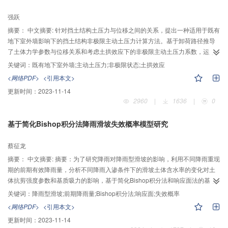
供了良好的基础。
强跃
摘要：
中文摘要: 针对挡土结构土压力与位移之间的关系，提出一种适用于既有
地下室外墙影响下的挡土结构非极限主动土压力计算方法。基于卸荷路径推导
了土体力学参数与位移关系和考虑土拱效应下的非极限主动土压力系数，运用
应力状态法和静力平衡法给出了既有地下室外墙影响下的非极限主动土压力统
关键词：
既有地下室外墙;主动土压力;非极限状态;土拱效应
一解，通过与室内相关模拟试验对比，采用应力状态法得到的结果较静力平衡
<网络PDF>
<引用本文>
法更接近于实际。基于挡土结构非极限主动土压力变化规律，讨论了位移比、
更新时间：
2023-11-14
两墙间距、墙土摩擦角、黏聚力等参数对土压力分布、合力及倾覆力矩的影
2960
|
1636
|
0
响，揭示了其变化规律。通过与物理实验和算例与理论计算方法所得土压力和
力矩的对比表明，所建立的计算方法合理可行，为进一步研究挡土结构非极限
基于简化Bishop积分法降雨滑坡失效概率模型研究
主动土压力理论计算提供了一定的依据。
蔡征龙
摘要：
中文摘要: 摘要：为了研究降雨对降雨型滑坡的影响，利用不同降雨重现
期的前期有效降雨量，分析不同降雨入渗条件下的滑坡土体含水率的变化对土
体抗剪强度参数和基质吸力的影响，基于简化Bishop积分法和响应面法的基本
原理，用积分法代替有限条分求和，考虑土体强度参数的变异性及降雨自身随
关键词：
降雨型滑坡;前期降雨量;Bishop积分法;响应面;失效概率
机性，提出了一种新的降雨滑坡失效概率模型，定量评价不同降雨条件下的滑
<网络PDF>
<引用本文>
坡失效概率并采用该方法对某一实际滑坡进行研究分析。计算结果表明，随着
更新时间：
2023-11-14
降雨重现期与降雨天数的增加，滑坡的失效概率越高，但考虑降雨自身的概率