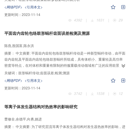
响规律。研究结果表明：双圆弧齿廓谐波传动在啮合过程中有两个共轭区域，
<网络PDF>
<引用本文>
且存在两次啮合及两点啮合现象；柔轮凸齿廓与凹齿廓圆弧半径、公切线倾角
更新时间：
2023-11-14
与长度、径向变形量系数、壁厚等对谐波传动的共轭角度与区间、共轭齿廓弧
4392
|
1631
|
29
长、共轭齿廓半径与位置等影响显著，且研究实例中适当减小上述啮合参数或
结构参数有利于提高谐波传动性能。
平面齿内齿轮包络鼓形蜗杆齿面误差检测及溯源
陈燕,殷国富,陈永洪
摘要：
中文摘要: 平面齿内齿轮包络鼓形蜗杆传动是一种新型蜗杆传动，由平面
齿内齿轮及平面齿内齿轮包络鼓形蜗杆所组成，具有体积小、重量轻及高功率
密度等特点，在对体积和重量有限制的特服重载传动领域有广泛的应用前景。
为了掌握平面齿内齿轮包络鼓形蜗杆齿面精度理论，本文利用微分几何与啮合
关键词：
鼓形蜗杆传动;齿面误差;检测;溯源
理论建立含工艺误差的齿面数学模型，基于齿轮测量中心自由扫略功能分析齿
<网络PDF>
<引用本文>
面数据采集方式，探讨测头半径补偿原理及齿形匹配方法等，研究基于遗传算
更新时间：
2023-11-14
法的齿面误差溯源优化算法，并对样件齿面进行误差检测试验及误差溯源分
3742
|
1538
|
12
析，验证了上述误差检测原理及溯源方法的可行性。研究内容能为平面齿内齿
轮包络鼓形蜗杆的精度评价及后续高精修正加工提供理论指导，有利于内齿轮
等离子体发生器结构对热效率的影响研究
包络鼓形蜗杆传动的推广和应用。
曹修全,余德平,向勇,姚进
摘要：
中文摘要: 为了研究层流等离子体发生器结构对发生器热效率的影响，进