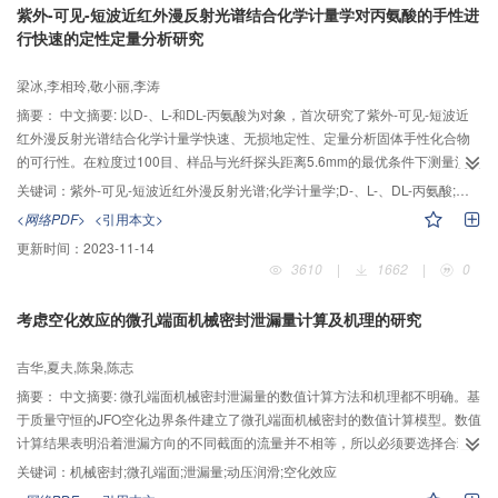
细几何模型，提高了间隙检测精度。最后，基于虚拟现实平台对末端线束长度
紫外-可见-短波近红外漫反射光谱结合化学计量学对丙氨酸的手性进
模型进行了编程实现，并进行了实验验证。
行快速的定性定量分析研究
梁冰,李相玲,敬小丽,李涛
摘要：
中文摘要: 以D-、L-和DL-丙氨酸为对象，首次研究了紫外-可见-短波近
红外漫反射光谱结合化学计量学快速、无损地定性、定量分析固体手性化合物
的可行性。在粒度过100目、样品与光纤探头距离5.6mm的最优条件下测量漫反
射光谱，经预处理后，采用主成份分析法（PCA）和判别偏最小二乘法（PLS-
关键词：
紫外-可见-短波近红外漫反射光谱;化学计量学;D-、L-、DL-丙氨酸;定性、定量
DA）建模进行定性分析，结果预测判别准确率为100%。定量分析上，16个不
<网络PDF>
<引用本文>
同比率的L-/D-丙氨酸二元混合粉末样的光谱经波长选择、光谱数据预处理后，
更新时间：
2023-11-14
以偏最小二乘回归法（PLR）和支持向量回归法（SVR）建模，校正集和预测
3610
|
1662
|
0
集的最优决定系数（R2）均在0.99和0.98以上，绩效偏差率（RPD）值远高于
2。研究表明，采用紫外-可见-短波近红外漫反射光谱法结合化学计量学可应用
考虑空化效应的微孔端面机械密封泄漏量计算及机理的研究
于手性固态丙氨酸的快速、无损分析，并有望于运用到手性药物的质量检测
上。
吉华,夏夫,陈枭,陈志
摘要：
中文摘要: 微孔端面机械密封泄漏量的数值计算方法和机理都不明确。基
于质量守恒的JFO空化边界条件建立了微孔端面机械密封的数值计算模型。数值
计算结果表明沿着泄漏方向的不同截面的流量并不相等，所以必须要选择合理
的积分截面才能计算出正确的泄漏量。根据径向流量场、周向流量场和压力场
关键词：
机械密封;微孔端面;泄漏量;动压润滑;空化效应
的分析，讨论了沿着泄漏方向流量不等的原因，揭示了空化效应和动压效应形