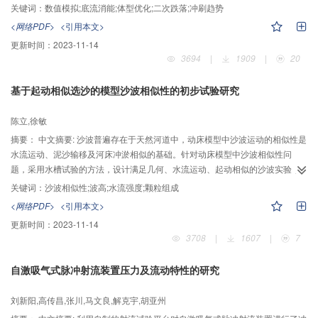
对其联合泄洪三维流场进行数值模拟研究，获得了表孔溢流坝面，底孔及消力
关键词：
数值模拟;底流消能;体型优化;二次跌落;冲刷趋势
池内的流速，水面线，压力等水力特性。通过与水工模型试验结果对比，分析
<网络PDF>
<引用本文>
流场结构与下游河道冲刷形态间的关联机制。【结果】结果表明：原设计方案
更新时间：
2023-11-14
消力池内水流波动大，流场紊乱，出池水流二次跌落大且主流下潜河床，横向
3694
|
1909
|
20
扩散不充分。相应的物理模型上，下游发生了严重的冲刷，冲刷最严重的右岸
岸坡及表孔左导墙下游，恰好是右岸主流贴岸及左岸回流压迫区。通过改进消
基于起动相似选沙的模型沙波相似性的初步试验研究
力池体型，保留低孔与表孔消力池间施工导流墙等措施，显著改善了消力池及
出池流态，出池水流二次跌落减小，下潜程度大为减弱，出池主流水平扩散较
陈立,徐敏
为充分，横向挤压等得到充分的抑制。相应地河床冲刷的范围及深度均大为减
小，特别是原方案底孔侧对应右岸区域几乎没有发生冲刷。【结论】可见，在
摘要：
中文摘要: 沙波普遍存在于天然河道中，动床模型中沙波运动的相似性是
局部冲刷模拟还很不成熟的情况下，可以基于流场分析的办法对下游河床冲刷
水流运动、泥沙输移及河床冲淤相似的基础。针对动床模型中沙波相似性问
进行趋势性分析，进而指导泄水建筑物的布置与体型优化。
题，采用水槽试验的方法，设计满足几何、水流运动、起动相似的沙波实验，
分析了沙波波高、沙波组成的相似性。结果表明，对于几何正态模型，在模型
关键词：
沙波相似性;波高;水流强度;颗粒组成
沙与原型沙重率相同的情况下，沙波波高基本满足几何相似，平均偏差约在
<网络PDF>
<引用本文>
9.2%左右；沙波波高随水流强度的变化规律是相似的， 时开始出现沙波，沙波
更新时间：
2023-11-14
随着水流强度的增大而逐渐增大，当 接近2.6时，沙波达到最大波高；沙波相同
3708
|
1607
|
7
部位的颗粒组成也是相似的。即原型沙与模型沙在重率、形状相同的条件下，
考虑起动相似的正态模型沙波是相似的。
自激吸气式脉冲射流装置压力及流动特性的研究
刘新阳,高传昌,张川,马文良,解克宇,胡亚州