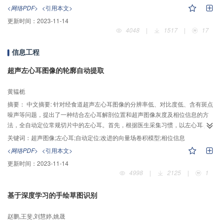
际联合运行结果和核定电量计算结果得到的补偿效益更贴近实际。新模型依据
<网络PDF>
<引用本文>
各方协商确定的分摊原则，先以单站分摊比例最大为目标求得个体偏好下的分
更新时间：
2023-11-14
摊原则权重向量，然后按照群体一致性原理求解各分摊原则的群体权重，最后
4048
|
1517
|
17
以距离不同分摊原则的分摊结果最近为目标计算各电站的分摊比例，整个过程
采用改进单亲遗传算法求解相关优化目标，参数少、操作简单、易于控制。实
信息工程
例计算结果公平、合理，易于各方接受，可为不同主体的梯级水电联合调度增
发效益补偿提供参考。
超声左心耳图像的轮廓自动提取
黄韫栀
摘要：
中文摘要: 针对经食道超声左心耳图像的分辨率低、对比度低、含有斑点
噪声等问题，提出了一种结合左心耳解剖位置和超声图像灰度及相位信息的方
法，全自动定位常规切片中的左心耳。首先，根据医生采集习惯，以左心耳在
标准切面中的解剖位置为先验知识，结合其灰度特性，自动确定分割模型中的
关键词：
超声图像;左心耳;自动定位;改进的向量场卷积模型;相位信息
初始轮廓；然后，通过线型加权相位和梯度信息构造新的外力项，改进向量场
<网络PDF>
<引用本文>
卷积模型，完成左心耳轮廓的自动提取。300张左心耳超声图片测试结果表明，
更新时间：
2023-11-14
以医生手动勾勒的轮廓作为“金标准”，该方法自动提取左心耳的准确性为0.8969
4998
|
2125
|
1
0.0494、敏感性为0.9058 0.0762、特异性为0.9645 0.1687。分割效果优于传
统的向量场卷积模型，能够解决自动定位超声图像中左心耳的初始轮廓和弱边
基于深度学习的手绘草图识别
界分割的问题。
赵鹏,王斐,刘慧婷,姚晟