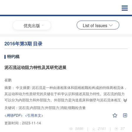
优先出版
List of Issues
2016年第3期 目录
特约稿
泥石流运动阻力特性及其研究进展
崔鹏
摘要：
中文摘要: 泥石流是一种由液相浆体和固相粗颗粒构成的特殊两相流体，
其运动和动力性质研究的关键在于科学认识和描述其阻力特性。泥石流的阻力
可以分为内部阻力和外部阻力。外部阻力是沟道底床和侧壁与泥石流体相互作
用的结果，与沟床的粗糙度、几何形态以及泥石流体的性质相关。内部阻力与
关键词：
泥石流;内部阻力;外部阻力;消能;细颗粒含量
泥石流体的物质构成有关，粘性细颗粒含量较多的粘性泥石流在运动过程中
<网络PDF>
<引用本文>
固、液两相的相对速度不明显，可以将粘性泥石流看成是一种均匀的混合流
更新时间：
2023-11-14
体，用伪一相流进行模拟，但其内部阻力仍应分为液相浆体阻力和固相颗粒间
5696
|
2181
|
37
的阻力；粘性细颗粒含量较少的泥石流，液相浆体对粗颗粒的约束作用较小，