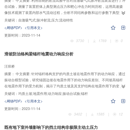
摘要：
中文摘要: 利用自制的射流试验平台对自激吸气式脉冲射流装置进行了冲
击试验，测量了装置腔体上典型测点压力和靶心冲击力时间历程，运用高速摄
像技术观测了装置内部水气流动过程，分析不同结构参数和运行参数下典型测
点压力与冲击力脉冲效果，研究了典型测点压力、冲击力脉冲效果与水气流动
关键词：
自激吸气式;脉冲射流;压力;流动特性
过程之间的关系。研究结果表明：腔长、下喷嘴直径、工作压力和围压对吸气
<网络PDF>
<引用本文>
量有明显的影响；腔长和下喷嘴直径对碰撞体测点压力脉冲效果、冲击力时均
更新时间：
2023-11-14
值及其脉冲效果均有较大影响，存在着最佳结构参数使装置吸气量、冲击力时
3730
|
1769
|
0
均值最大且脉冲效果最好；工作压力和围压对冲击力时均值及其脉冲效果影响
较大；装置吸气后腔内形成了气水旋转涡团，气水旋转涡团与碰撞体测点压力
滑坡防治格构梁锚杆地震动力响应分析
和冲击力脉冲效果存在着明显的对应关系，解释了装置产生脉冲射流的原因。
汪班桥
摘要：
中文摘要: 针对锚杆格构支护的均质土坡在地震作用下的动力响应，通过
振动台模型试验，研究锚固边坡在地震作用下的动力响应差别、不同坡高锚杆
在地震作用下的受力机制，揭示了均质土坡及其支护结构在地震作用下的变形
破坏机理。结果表明:地震激励作用下，锚杆的动应变对低频、高量级加速度的
关键词：
均质土坡;地震作用;动力响应;振动台试验;锚杆
地震波反应较为敏感；加速度量级由低→中→高变化时，锚固边坡中承担较大
<网络PDF>
<引用本文>
荷载作用的锚杆位置也发生着变化，对应的调整顺序为：中层→顶层→中层；
更新时间：
2023-11-14
地震强度足够大时，中层锚杆首先破坏，其次是底层锚杆。所以地震荷载作用
3402
|
1585
|
12
下锚固边坡的设计不仅要遵循传统的设计思想“强腰固脚”，而且要对上部锚杆的
锚头及坡面进行加强处理，防止受到地震浅表效应的影响；并应充分考虑大、
既有地下室外墙影响下的挡土结构非极限主动土压力
小震作用下边坡动力响应的差异。研究结果为更加合理地进行锚杆抗震设计提