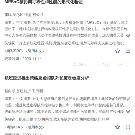
MPSoC核协调可靠性和性能的形式化验证
踪提供了一种新的有效实现方法。
张晖,吴尽昭,谢盈,曹俊月
摘要：
中文摘要: 为了在早期发现片上多核处理器（MPSoC）设计缺陷，本文
提出了一种对核协调进行结构建模和性质刻画的形式化方法。在标记变迁系统
中引入多项式函数替代动作表达核协调过程中对数据的改变，加入物理元器件
发生故障的概率属性，形成用以描述核协调可靠性和性能的混杂马尔科夫决策
关键词：
片上多核处理器;核协调;混杂变迁系统;混杂马尔科夫决策过程;随机时序逻辑;PRISM模型检测器;数据脱敏
过程模型。采用随机时序逻辑刻画系统性质，通过模型检测工具验证分析，以
<网络PDF>
<引用本文>
银行数据脱敏MPSoC为例，分析系统可靠性和时间延迟与能耗等性能指标。这
更新时间：
2023-11-14
些验证结果对于早期MPSoC设计人员具有较强的指导作用。
3870
|
1634
|
0
航班延迟推出策略及虚拟队列长度灵敏度分析
赵向领,唐建勋,卢飞,韩博
摘要：
中文摘要: 针对大型枢纽机场日益严重的场面拥堵及由此导致的航班延误
问题，通过构造虚拟队列控制航班推出率，利用机位等待代替跑道起飞排队，
进而解决场面拥堵，减少延误，减少燃油消耗和污染排放，提高航空公司经济
效益。基于CDM思想构造虚拟队列，提出了3种航班延误推出策略；权衡各策
关键词：
航空运输;机场协同管理;离场队列管理;协同虚拟队列;排序
略之间的关系，建立了不公平性在限定范围的以减少乘客总体等待时间和公司
<网络PDF>
<引用本文>
损失的推出决策模型，并提出多个检查指标。以20架航班为例详细分析了各指
更新时间：
2023-11-14