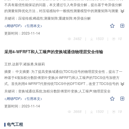
不具有最优性能保证的问题，本文通过引入奇异值分解，提出基于奇异值分解
的测量矩阵优化方法，对压缩感知中一般线性测量模型中的测量矩阵与测量向
量进行优化，再利用优化后的测量矩阵与测量向量重建原稀疏信号。经典的随
关键词：
压缩传感;稀疏性;测量矩阵;重建矩阵;奇异值分解
机高斯测量矩阵和伯努利测量矩阵的数值实验结果表明本文提出的方法可以显
<网络PDF>
<引用本文>
著地提高重建成功恢复概率以及对高斯噪声的鲁棒性。该方法适用于一般线性
更新时间：
2023-11-14
测量系统，成功地实现了测量矩阵和重建矩阵的分离，可在不改变前端测量模
3482
|
1503
|
10
型的前提下使重建矩阵接近最优配置。
采用4-WFRFT和人工噪声的变换域通信物理层安全传输
王舒,达新宇,褚振勇,朱丽莉
摘要：
中文摘要: 为了提高变换域通信(TDCS)信号的物理层安全性，提出了一
种基于4项加权分数阶傅里叶变换(4-WFRFT)和人工噪声的TDCS信号加密方
式。首先利用4-WFRFT代替传统TDCS中的DFT/IDFT，改变了TDCS信号的空
间分布，在保持原系统复杂度的同时增加了TDCS信号的抗截获性，在此基础上
关键词：
变换域通信系统;加权分数阶傅里叶变换;人工噪声;物理层安全
使用人工噪声进一步增强系统的安全性，最后推导了非法用户理论误码率以及
<网络PDF>
<引用本文>
系统保密容量。仿真结果表明，无论是全频谱或是频谱失配情况下，采用当参
更新时间：
2023-11-14
数 在[0，0.8)或(1.7，4]的范围内时，窃听者误码率始终保持在0.5，无法正确解
3668
|
1500
|
19
调发送信号，同时系统保密容量也为正数，有效保证了信息的安全传输。
电气工程