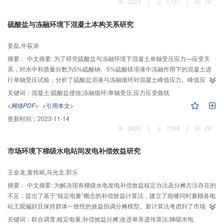
3324
|
1737
|
10
时，滑坡的失效概率并不是随着降雨重现期的增加而增加，且考虑基质吸力所
得的稳定系数略高，失效概率稍低。
硫酸盐与冻融环境下混凝土本构关系研究
姜磊,牛荻涛
摘要：
中文摘要: 为了研究硫酸盐与冻融环境下混凝土单轴受压应力—应变关
系，对水中和质量分数为5%硫酸钠、5%硫酸镁溶液中冻融作用下的混凝土进
行单轴受压试验，分析了硫酸盐溶液与冻融循环对混凝土峰值应力、峰值应
变、弹性模量及单轴受压应力—应变全曲线的影响，并对损伤层混凝土的力学
关键词：
混凝土;硫酸盐侵蚀;冻融循环;单轴受压;应力应变曲线
性能进行分析。结果表明：混凝土应力—应变曲线随冻融时间增加逐渐趋扁
<网络PDF>
<引用本文>
平，整体右移，硫酸盐溶液中冻融300次后的混凝土应力—应变曲线上升段轻微
更新时间：
2023-11-14
上扬，并出现下凹现象。随着冻融次数增加，混凝土峰值应力、弹性模量不断
3832
|
1588
|
28
下降，峰值应变逐渐增加，硫酸镁溶液中混凝土表现更明显，混凝土抗冻性最
差。通过回归分析，建立了硫酸盐与冻融循环作用下混凝土单轴受压应力—应
市场环境下梯级水电站间发电补偿效益研究
变全曲线方程，并得到了不同冻融次数下损伤层混凝土峰值应力的确定方法。
王金龙,黄炜斌,马光文,郭乐
摘要：
中文摘要: 为解决现有梯级水电发电补偿效益核定办法及分摊方法存在的
不足，提出了基于“核定电量”概念的补偿效益计算法，建立了能够同时兼顾各电
站主观偏好且保持群体一致性的效益协调分摊模型。新计算法考虑到了市场环
境下各电站的分期电价差异和电网对其增发电量的吸收约束，使得基于梯级实
关键词：
联合调度;核定电量;补偿效益分摊;改进单亲遗传算法;梯级水电