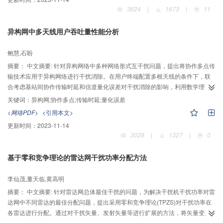
标随队列长度增长的变化关系，比较了先来先服务策略与乘客等待时间最短策
3624
|
1673
|
11
略的仿真推出，分析了航班等待时间损失与乘客收益的矛盾以及推出延误成
本，并计算了不同航班规模算例。模型计算表明，通过对虚拟队列航班次序的
异构网中多天线用户吞吐量性能分析
调整，时间收益增加了5.15%~24%，减少公司成本15.22%~26%。可见该策略
可以明显减少乘客平均等待时间和降低航空公司成本。
鲍慧,石盼
摘要：
中文摘要: 针对异构网络中多种网络形式互干扰问题，提出将协作多点传
输技术应用于异构网络进行干扰消除。在用户终端配置多根天线的条件下，联
合考虑基站间协作传输时延和信道量化误差对干扰消除的影响，利用数学理论
推导这两种非理想因素导致的系统吞吐量损失，得出吞吐量损失的理论上界。
关键词：
异构网;协作多点;传输时延;量化误差
仿真结果表明采用协作多点传输技术能够减小吞吐量损失，对实际系统具有指
<网络PDF>
<引用本文>
导意义。
更新时间：
2023-11-14
3028
|
1327
|
0
基于零和竞争理论的雷达网干扰功率分配方法
李仙茂,董天临,黄高明
摘要：
中文摘要: 针对雷达网总体最佳干扰的问题，为解决干扰机干扰功率对雷
达网中不同雷达的最佳分配问题，提出采用零和竞争理论(TPZS)对干扰功率在
各雷达进行分配。通过对干扰矢量、发射矢量等进行扩展的方法，将矢量变换
成矩阵，并采用基于互信息理论的TPZS进行计算，可针对不同距离、不同压制