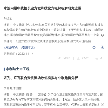
存在明显的相间速度，诸如粘性拖曳力、附加质量力等相间作用力的影响非常
水波问题中线性长波方程和缓坡方程解析解研究进展
重要。浆体中的细颗粒物质对泥石流运动阻力具有非常重要的影响，细颗粒物
质的含量改变了液相浆体的阻力特性，包括屈服应力和粘性系数，而浆体的粘
刘焕文
性将进一步改变固相颗粒间的相互作用。通过分析粘性泥石流的阻力特性，我
们初步提出了泥石流的综合阻力模型。
摘要：
中文摘要: 近20多年来,有关两类主要的水波深度平均方程(即线性长波方
程和缓坡类方程)的解析解研究取得了一系列进展。关于线性长波方程，对理想
地形(即水深函数为幂函数情形)和拟理想地形(即水深函数为幂函数与一个常数
之和的情形)，已经构造了一系列准确解析解。其中，针对理想地形所构造的解
关键词：
长波方程;缓坡方程;线性波色散关系;隐函数;显式表示;解析解
析解一般为封闭解，而针对拟理想地形所构造的解析解一般只能写成Taylor级数
<网络PDF>
<引用本文>
或Frobenius级数的形式。关于缓坡类方程，则于最近构造了一系列Taylor级数
更新时间：
2023-11-14
形式的准确解析解，解决了国际水波界40多年来的开问题，其中，针对分段单
5242
|
2143
|
4
调和分段二阶光滑的二维地形以及分片单调和分片二阶光滑的轴对称三维地
形，隐式的修正缓坡方程被成功转化为显式方程。本文拟对20多年来这两类深
水利与土木工程
度平均水波方程解析求解的主要研究进展给予一个较全面系统的综述，并对该
方面的研究前景做一些展望。
表孔、底孔联合泄洪流场数值模拟与冲刷趋势分析
李珊珊,李国栋
摘要：
中文摘要: 摘 要： 【目的】为了优化泄水建筑物的体型与布置方案，探
索流场分布与下游河床局部冲刷间的关联性。【方法】结合某大型水电站表、
底孔泄洪设施的物理模型实验，基于标准 湍流模型、VOF自由表面捕捉技术，