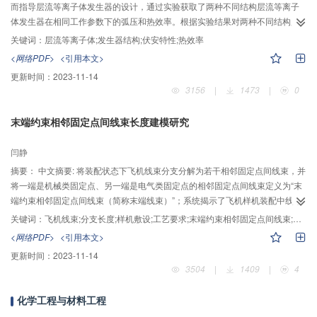
而指导层流等离子体发生器的设计，通过实验获取了两种不同结构层流等离子
体发生器在相同工作参数下的弧压和热效率。根据实验结果对两种不同结构层
流等离子体发生器的弧压特性和热效率进行对比分析。分析结果表明：采用纯
关键词：
层流等离子体;发生器结构;伏安特性;热效率
氮气作为工作气体时，在相同工作参数下，虽然分段式阳极结构层流等离子体
<网络PDF>
<引用本文>
发生器的弧压较高，但其热效率较传统两极式层流等离子体发生器低。
更新时间：
2023-11-14
3156
|
1473
|
0
末端约束相邻固定点间线束长度建模研究
闫静
摘要：
中文摘要: 将装配状态下飞机线束分支分解为若干相邻固定点间线束，并
将一端是机械类固定点、另一端是电气类固定点的相邻固定点间线束定义为“末
端约束相邻固定点间线束（简称末端线束）”；系统揭示了飞机样机装配中线束
分支长度的确定原理，提出原型机上确定分支长度的单元是相邻固定点间线束
关键词：
飞机线束;分支长度;样机敷设;工艺要求;末端约束相邻固定点间线束;工艺长度建模
长度，人工确定相邻固定点间线束长度的思维过程可以抽象为预定长度下满足
<网络PDF>
<引用本文>
工艺几何要求和工艺间隙要求两个判据的迭代过程；基于该线束分支长度确定
更新时间：
2023-11-14
原理，建立了可用于计算机平台计算的末端线束最大、最小长度模型。为求解
3504
|
1409
|
4
长度模型，采用6R机器人手臂建立了末端线束初步几何模型，并通过6根杆件
长度的比例变化模拟线束的刚度特性；基于曲线能量最小原理，将初步几何模
化学工程与材料工程
型中主体部分中心线精细化为端点不变、等长的圆弧，进而建立了末端线束精