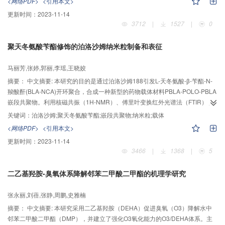
<网络PDF>
<引用本文>
成高压区，造成泄漏方向流体沿周向运动，从而降低了泄漏量。最后给出了微
更新时间：
2023-11-14
孔端面机械密封泄漏量计算的公式和方法。
3712
|
1527
|
0
聚天冬氨酸苄酯修饰的泊洛沙姆纳米粒制备和表征
马丽芳,张婷,郭丽,李瑶,王晓姣
摘要：
中文摘要: 本研究的目的是通过泊洛沙姆188引发L-天冬氨酸-β-苄酯-N-
羧酸酐(BLA-NCA)开环聚合，合成一种新型的药物载体材料PBLA-POLO-PBLA
嵌段共聚物。利用核磁共振（1H-NMR）、傅里叶变换红外光谱法（FTIR）和
凝胶渗透色谱（GPC）对合成的聚合物结构和分子量进行表征；运用CCK-8法
关键词：
泊洛沙姆;聚天冬氨酸苄酯;嵌段共聚物;纳米粒;载体
研究了聚合物材料对A549的细胞毒性。采用乳化溶剂蒸发法制备伐昔洛韦
<网络PDF>
<引用本文>
（VACV）聚合物纳米粒并对其理化性质进行了研究。动态光散射粒度仪
更新时间：
2023-11-14
（DLS）和透射电子显微镜（TEM）结果显示该载药纳米粒的尺寸为200nm左
3466
|
1368
|
5
右, 具有圆球形态并且分散性能良好。用高效液相色谱法测得其载药量为
4.36%，以透析法观察到载药纳米粒在磷酸缓释溶液中96h时释放达到
二乙基羟胺-臭氧体系降解邻苯二甲酸二甲酯的机理学研究
70.22%，具有明显缓释作用。因此，PBLA-POLO-PBLA嵌段共聚物在纳米载
药系统中作为药物载体有着良好的应用前景。
张永丽,刘蓓,张静,周鹏,史雅楠
摘要：
中文摘要: 本研究采用二乙基羟胺（DEHA）促进臭氧（O3）降解水中
邻苯二甲酸二甲酯（DMP），并建立了强化O3氧化能力的O3/DEHA体系。主