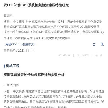
双LCL补偿ICPT系统恒频恒流稳压特性研究
夏晨阳
摘要：
中文摘要: 针对感应耦合电能传输（ICPT）系统中负载动态变化及切换
易造成ICPT系统频率失谐和负载输出电压变化问题，基于双LCL谐振变换器，
提出一种在负载动态变化时ICPT系统实现原边线圈电流恒定、负载端稳压输出
并保证工作频率稳定性的设计方法。本文首先分析了副边LCL补偿ICPT系统的
关键词：
感应耦合电能传输;LCL;谐振;恒频;恒流;稳压
恒压特性，结合ICPT系统拾取端反射阻抗呈阻容性且容性部分与负载变化无关
<网络PDF>
<引用本文>
这一特点，提出两种原边补偿电路设计方法，同时在此基础上分析了原边LCL
更新时间：
2023-11-14
补偿ICPT系统实现原边线圈的恒流工作特性条件；接着给出了双LCL补偿ICPT
4186
|
3825
|
0
系统同时实现原边线圈电流恒定、负载端电压稳定、工作频率稳定的总体条
件；然后，基于以上分析方法，分析了主要参数对系统输出性能的影响；最
机械工程
后，搭建仿真和实验平台，对理论分析进行了仿真和实验验证，仿真和实验结
果验证了理论分析方法的可行性。
双圆弧谐波齿轮传动齿廓设计与参数分析
王家序,刘彪
摘要：
中文摘要: 谐波传动轮齿齿廓对装置传动性能具有显著影响，为提高谐波
传动装置性能，采用公切线式双圆弧齿廓作为柔轮齿廓，并建立以弧长为参数
的双圆弧齿廓函数。基于改进运动学谐波啮合理论研究双圆弧齿廓谐波传动的
共轭区域、共轭齿廓，并分析啮合参数和结构参数对共轭区域及共轭齿廓的影
关键词：
谐波传动;双圆弧齿廓;参数影响;共轭分析