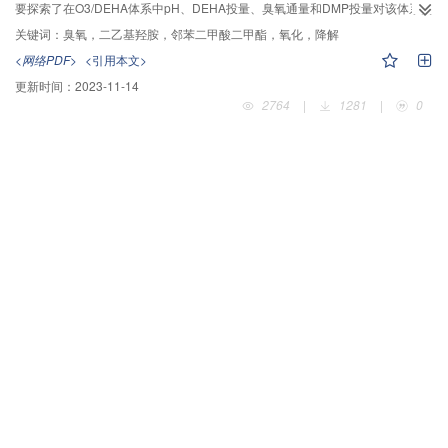
要探索了在O3/DEHA体系中pH、DEHA投量、臭氧通量和DMP投量对该体系的
影响及体系的氧化机理，并通过气相色谱/质谱（GC/MS）对DMP的降解产物进
关键词：
臭氧，二乙基羟胺，邻苯二甲酸二甲酯，氧化，降解
行了分析。结果表明：DEHA能够有效促进臭氧的分解且在酸性条件下
<网络PDF>
<引用本文>
（pH=3）明显提高DMP的降解率，DEHA投量为25μΜ时促进效果最佳；DMP
更新时间：
2023-11-14
降解速率随臭氧通量的增加而增加，随DMP浓度的增加而减小，通过动力学计
2764
|
1281
|
0
算，该反应符合拟一级动力学反应；投加叔丁醇（TBA）能够明显抑制DMP的
降解，验证了在酸性条件下，·OH对DMP的降解起主要作用；通过产物分析可
推导出O3/DEHA体系中DMP 的降解途径主要从苯环上碳链的断裂开始，中间
生成酸类和脂类化合物，最终矿化为水和二氧化碳。