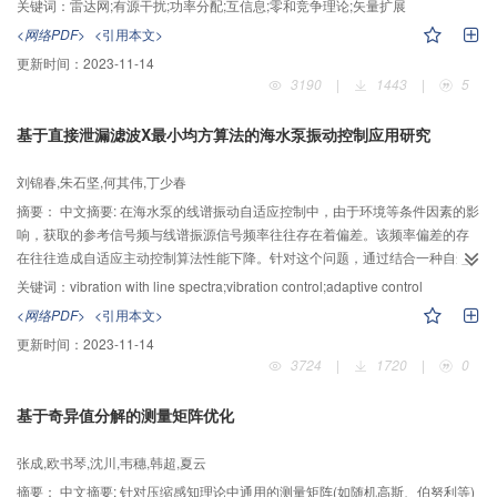
关键词：
雷达网;有源干扰;功率分配;互信息;零和竞争理论;矢量扩展
系数等情况计算干扰机对网中各雷达的干扰功率分配，在干扰总功率一定的条
<网络PDF>
<引用本文>
件下，将干扰功率合理分配到网中所有雷达上。通过实例仿真说明在在大部分
更新时间：
2023-11-14
情况下，要达到同等有效干扰，基于互信息的TPZS干扰功率分配法和采用常规
3190
|
1443
|
5
的比例分配法相比，前者所需干扰总功率远低于后者，网中雷达差异性越大，
就越能体现出TPZS方法的优越性。
基于直接泄漏滤波X最小均方算法的海水泵振动控制应用研究
刘锦春,朱石坚,何其伟,丁少春
摘要：
中文摘要: 在海水泵的线谱振动自适应控制中，由于环境等条件因素的影
响，获取的参考信号频与线谱振源信号频率往往存在着偏差。该频率偏差的存
在往往造成自适应主动控制算法性能下降。针对这个问题，通过结合一种自适
应更新参考信号的方法，提出了基于FXLMS的反馈式线谱振动自适应主动控制
关键词：
vibration with line spectra;vibration control;adaptive control
算法。在参考信号生成中，通过一种几何关系来进行参考信号的相位更新，并
<网络PDF>
<引用本文>
基于最小均方误差方法，来实现参考信号频率对应的相关系数的更新；为验证
更新时间：
2023-11-14
该方法的有效性，进行了仿真和试验。仿真结果表明，该方法能够在参考信号
3724
|
1720
|
0
频率与振源信号频率存在偏差的情况下，通过自适应调节参考信号频率，取得
良好的线谱振动自适应控制效果。进行了基于水泵试验台架的主动控制试验研
基于奇异值分解的测量矩阵优化
究，检验该自适应算法控制性能。试验结果表明，该方法能够在参考信号频率
与线谱振动频率存在偏差的情况下，进行有效的线谱振动自适应控制。
张成,欧书琴,沈川,韦穗,韩超,夏云
摘要：
中文摘要: 针对压缩感知理论中通用的测量矩阵(如随机高斯、伯努利等)