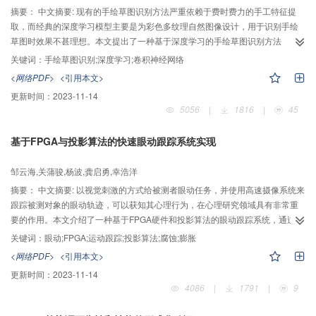
摘要：
中文摘要: 现有的手绘草图识别方法严重依赖于费时费力的手工特征提
取，而经典的深度学习模型主要是为彩色多纹理自然图像设计，用于识别手绘
草图时效果不甚理想。本文提出了一种基于深度学习的手绘草图识别方法
(Deep-Sketch) ，该算法根据手绘草图缺失颜色、纹理信息的特点，使用大尺寸
关键词：
手绘草图识别;深度学习;卷积神经网络
的首层卷积核取代自然图像识别中常使用的小尺寸首层卷积核，获得更多的空
<网络PDF>
<引用本文>
间结构信息。利用训练浅层模型获得的模型参数来初始化深层模型对应层的模
更新时间：
2023-11-14
型参数，以加快收敛，减少训练时长。加入不改变特征大小的卷积层来加深网
5056
|
1816
|
45
络深度等方法以减小错误率。实验结果表明，本文所提出的方法较之其它几种
主流的手绘草图识别方法具有良好的正确率，对250类手绘草图识别正确率达到
基于FPGA与投影算法的快速眼动跟踪系统实现
69.2%。
邹云海,关蒲骏,杨波,龚启勇,幸浩洋
摘要：
中文摘要: 以视觉刺激的方式给被测者眼动任务，并使用高速摄像系统来
跟踪被测对象的眼动轨迹，可以获知其心理行为，在心理研究领域具有非常重
要的作用。本文介绍了一种基于FPGA硬件和投影算法的眼动跟踪系统，通过
LUPA300高速CMOS图像传感器采集眼动图像，利用FPGA实现投影算法从连
关键词：
眼动;FPGA;运动跟踪;投影算法;腐蚀;膨胀
续的视频帧中获取人眼瞳孔与反射斑的坐标。为提高跟踪的准确程度，包括二
<网络PDF>
<引用本文>
值化与数学形态学腐蚀膨胀运算被用于预处理，最终实现了快速瞳孔与反射斑
更新时间：
2023-11-14
的定位。结果表明，FPGA执行快速投影跟踪算法，可以获得可靠的跟踪准确
4086
|
1791
|
9
性，在跟踪算法中利用FPGA对图像首先进行二值化及腐蚀膨胀预处理，可以达
到更好的效果。本系统构成简单，实现了实时跟踪，结果准确，为高速眼动跟