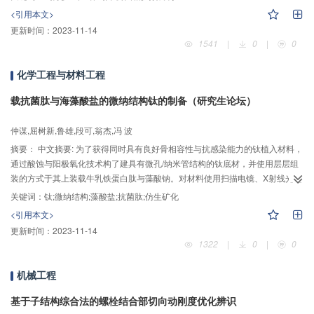
户容量，作者受平衡四相扩频调制方案启发，提出了偶位移互补码，并给出了
<引用本文>
构造方法。偶位移互补码可支持用户个数突破了子码个数的限制，达到了子码
更新时间：
2023-11-14
个数的二倍。同时，在平衡四相扩频调制方案帮助下，偶位移互补码仍然能拥
1541
|
0
|
0
有理想相关特性。仿真结果验证了基于偶位移互补码的CDMA系统能够有效的
抑制系统中的多径干扰和多址干扰。
化学工程与材料工程
载抗菌肽与海藻酸盐的微纳结构钛的制备（研究生论坛）
仲谋,屈树新,鲁雄,段可,翁杰,冯 波
摘要：
中文摘要: 为了获得同时具有良好骨相容性与抗感染能力的钛植入材料，
通过酸蚀与阳极氧化技术构了建具有微孔/纳米管结构的钛底材，并使用层层组
装的方式于其上装载牛乳铁蛋白肽与藻酸钠。对材料使用扫描电镜、X射线光电
子能谱分析、接触角测试进行表征，并使用紫外分光光度计检测载药量。通过
关键词：
钛;微纳结构;藻酸盐;抗菌肽;仿生矿化
仿生矿化实验，分析了材料的生物矿化能力。实验结果表明，在较大电压下制
<引用本文>
得的具有较大管径纳米管结构的样品能装载更多药物。各组材料均具有良好的
更新时间：
2023-11-14
亲水性。同时载药样品具有促进生物矿化的性能。
1322
|
0
|
0
机械工程
基于子结构综合法的螺栓结合部切向动刚度优化辨识