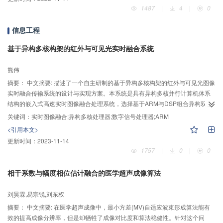
量，快速、精确、可靠地搜索最优解，建立了基于改进小生境算法、可疑峰值
1487
|
4
|
0
点判断策略和局域精确搜索技术的改进遗传算法。该方法克服了基本遗传算法
存在的无法同时满足精度、可靠性和节省计算时间的缺陷，避免了容易产生早
信息工程
熟现象，增强了局部寻优能力。数值计算结果表明,提出的方法显著提高了遗传
算法的全局搜索能力且计算精度高。提出的参数敏感度整体性分析方法和改进
基于异构多核构架的红外与可见光实时融合系统
遗传算法不仅能很好地实现钛合金的动态本构参数识别，而且对其他工程材料
本构参数的高精度识别具有重要参考价值。
熊伟
摘要：
中文摘要: 描述了一个自主研制的基于异构多核构架的红外与可见光图像
实时融合传输系统的设计与实现方案。本系统是具有异构多核并行计算机体系
结构的嵌入式高速实时图像融合处理系统，选择基于ARM与DSP组合异构双核
处理器TMS320DM6467T作为中心处理单元，充分利用ARM端的传输控制功能
关键词：
实时图像融合;异构多核处理器;数字信号处理器;ARM
与DSP端的超强计算能力相结合的特点，发挥两种处理器构架的性能优势。提
<引用本文>
出并实现基于“灰度世界”算法的红外图像增强方式，同时使用拉普拉斯金字塔变
更新时间：
2023-11-14
换对红外与可见光图像进行实时融合。实验结果表明，采用该异构多核构架的
1757
|
0
|
0
图像实时融合传输系统能够良好地解决多源图像融合算法的大数据量计算处理
与系统实时性要求之间的矛盾，提高了多传感器实时图像融合处理与传输系统
相干系数与幅度相位估计融合的医学超声成像算法
的处理效率和性能。
刘昊霖,易宗锐,刘东权
摘要：
中文摘要: 在医学超声成像中，最小方差(MV)自适应波束形成算法能有
效的提高成像分辨率，但是却牺牲了成像对比度和算法稳健性。针对这个问