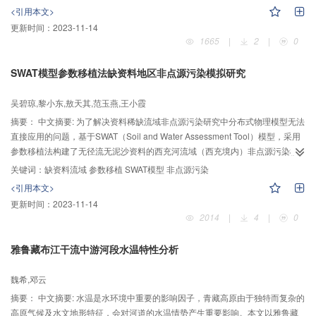
了水流流量，另一方面增加了水流阻力，两者均可导致水位的显著增加。随着
<引用本文>
泥沙加入，试验水槽内水深将显著增加，并随着输沙过程的结束而回落。总体
更新时间：
2023-11-14
上，中等粒径的泥沙引起的水位增幅最高。随着水深（流量）的增加，水深变
1665
|
2
|
0
率（增幅）存在先增大后减小的规律。综合本文及前人研究成果，研究发现，
河道比降越陡，水位增幅越大，最大水深增长率与河道比降间呈指数关系。
SWAT模型参数移植法缺资料地区非点源污染模拟研究
吴碧琼,黎小东,敖天其,范玉燕,王小霞
摘要：
中文摘要: 为了解决资料稀缺流域非点源污染研究中分布式物理模型无法
直接应用的问题，基于SWAT（Soil and Water Assessment Tool）模型，采用
参数移植法构建了无径流无泥沙资料的西充河流域（西充境内）非点源污染模
拟方案。验证流域模拟结果良好（R2>0.8，NSE>0.5）表明SWAT模型径流泥
关键词：
缺资料流域 参数移植 SWAT模型 非点源污染
沙参数可用于相似流域移植，研究区西阳寺断面TP（R2=0.52，NSE=0.69，
<引用本文>
Re=35%）水质模拟结果说明基于径流泥沙参数移植后的SWAT模型可用于进一
更新时间：
2023-11-14
步非点源污染模拟研究。
2014
|
4
|
0
雅鲁藏布江干流中游河段水温特性分析
魏希,邓云
摘要：
中文摘要: 水温是水环境中重要的影响因子，青藏高原由于独特而复杂的
高原气候及水文地形特征，会对河道的水温情势产生重要影响。本文以雅鲁藏