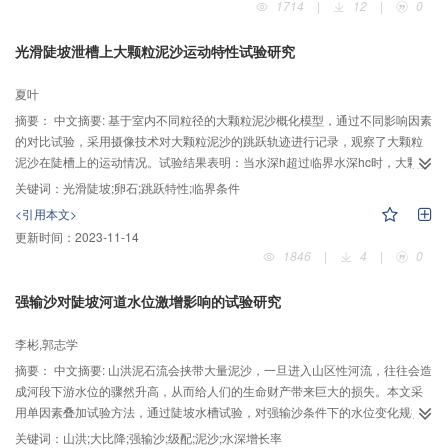
1714
|
12
|
0
光滑陡坡泄槽上大颗粒泥沙运动特性试验研究
夏叶
摘要：
中文摘要: 基于室内不同粒径的大颗粒泥沙概化模型，通过不同影响因素
的对比试验，采用摄像技术对大颗粒泥沙的跳跃轨迹进行记录，观察了大颗粒
泥沙在陡槽上的运动情况。试验结果表明：当水深h超过临界水深hc时，大颗粒
泥沙将不再跳跃，且随着粒径d的增加，临界水深hc逐渐变大，hc约等于d;通过
关键词：
光滑陡坡;卵石;跳跃特性;临界条件
分析卵石跳跃的特性，可知当粒径d与坡度J一定时，水深h与卵石的跃高Lh、跃
<引用本文>
长Ll呈负相关；当h,J一定时，d与Lh,Ll呈正相关；当h,d一定时， 随着J的增
更新时间：
2023-11-14
加，Lh变小，Ll增加；Lh,Ll与粒径的倍数关系k,m与h,d呈负相关。本试验结论
1846
|
4
|
0
将对泄水建筑物的防护设计提供一定的参考依据。
强输沙对陡坡河道水位激增影响的试验研究
李彬,郭志学
摘要：
中文摘要: 山洪泥石流会挟带大量泥沙，一旦进入山区性河流，往往会造
成河段下游水位的骤然升高，从而给人们的生命财产带来巨大的损失。本文采
用单因素叠加试验方法，通过陡坡水槽试验，对强输沙条件下的水位变化规律
进行了初步探索。试验结果表明，陡坡河道上的高强度泥沙输移，一方面增加
关键词：
山洪;大比降;强输沙;级配;泥沙;水深增长率