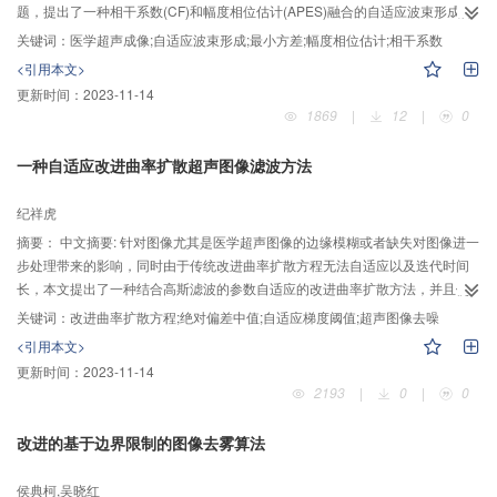
题，提出了一种相干系数(CF)和幅度相位估计(APES)融合的自适应波束形成算
法。该算法利用APES幅度估计准确，成像对比度和算法稳健性高的优点，同时
关键词：
医学超声成像;自适应波束形成;最小方差;幅度相位估计;相干系数
结合相干系数加权抑制噪声和干扰，改善了成像分辨率。仿真实验结果表明：
<引用本文>
该算法在成像分辨率和对比度方面都要优于传统的延时叠加(DAS)法，最小方差
更新时间：
2023-11-14
法和原始的幅度相位估计法。
1869
|
12
|
0
一种自适应改进曲率扩散超声图像滤波方法
纪祥虎
摘要：
中文摘要: 针对图像尤其是医学超声图像的边缘模糊或者缺失对图像进一
步处理带来的影响，同时由于传统改进曲率扩散方程无法自适应以及迭代时间
长，本文提出了一种结合高斯滤波的参数自适应的改进曲率扩散方法，并且使
用统计学中的绝对偏差中值自动调整梯度阈值参数。该方法能在保留改进曲率
关键词：
改进曲率扩散方程;绝对偏差中值;自适应梯度阈值;超声图像去噪
扩散方程去噪能力的同时有效地保留图像边缘细节信息，同时减少了滤波过程
<引用本文>
中的迭代次数，从时间复杂度的方面提高了方法的效率。另外，自适应梯度阈
更新时间：
2023-11-14
值的采用进一步提高了改进曲率扩散方程保留图像细节信息的能力。实验结果
2193
|
0
|
0
表明，结合高斯滤波的参数自适应改进曲率扩散方法继承了改进曲率扩散的优
点，同时又减少了人工干预，提高了去噪效率。
改进的基于边界限制的图像去雾算法
侯典柯,吴晓红