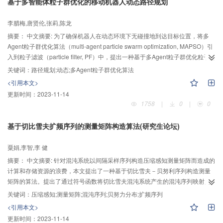
基于多智能体粒子群优化的移动机器人动态路径规划
李腊梅,唐贤伦,张莉,陈龙
摘要：
中文摘要: 为了确保机器人在动态环境下无碰撞地到达目标位置，将多
Agent粒子群优化算法（multi-agent particle swarm optimization, MAPSO）引
入到粒子滤波（particle filter, PF）中，提出一种基于多Agent粒子群优化粒子滤
波算法（multi-agent particle swarm optimized particle filter, MAPSOPF）的路
关键词：
路径规划;动态;多Agent粒子群优化算法
径规划方法。通过多Agent系统的竞争、协作机制，调整MAPSOPF中粒子的提
<引用本文>
议分布，更新预估粒子的位置。与PSOPF算法相比较，该算法的迭代步数减少
更新时间：
2023-11-14
了50%~60%，计算时间复杂度降低了5%~50%。与改进的遗传算法相比较，
1758
|
0
|
0
MAPSOPF算法的计算时间复杂度降低了95%。三种算法中，MAPSOPF可近似
得到最短的路径。实验结果表明该算法可有效应用于移动机器人动态路径规
基于切比雪夫扩频序列的测量矩阵构造算法(研究生论坛)
划。
粟娟,李智,李 健
摘要：
中文摘要: 针对混沌系统以间隔采样序列构造压缩感知测量矩阵而造成的
计算和存储资源的浪费，本文提出了一种基于切比雪夫－贝努利序列构造测量
矩阵的算法。提出了通过符号函数将切比雪夫混沌系统产生的混沌序列映射为
其扩频序列，并证明了其扩频序列服从贝努利分布特性，进一步提出由其扩频
关键词：
压缩感知;测量矩阵;混沌序列;贝努力分布;扩频序列
序列构造压缩感知测量矩阵的方法。实验仿真表明，该测量矩阵与随机矩阵、
<引用本文>
混沌矩阵相比具有同样的重构性能，对于红外图像的重构，本方法具有更好的
更新时间：
2023-11-14
重构性能。