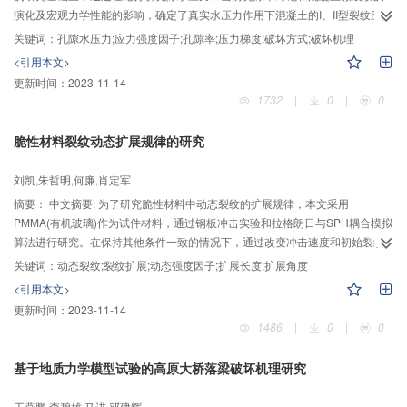
演化及宏观力学性能的影响，确定了真实水压力作用下混凝土的I、II型裂纹应力
强度因子；复合型裂纹张拉破坏和剪切破坏的主导条件。并利用“YSL-200”型微
关键词：
孔隙水压力;应力强度因子;孔隙率;压力梯度;破坏方式;破坏机理
机控制多通道轴压水压联合作用岩石-混凝土流变试验系统,基于饱和混凝土封闭
<引用本文>
孔隙水压力Pf和贯通孔隙水压力Pg间的压力梯度,从细观角度解释了混凝土在水
更新时间：
2023-11-14
环境下的破坏机理。结果表明：孔隙率的变化和Pf、Pg间的压力梯度都是混凝
1732
|
0
|
0
土材料细观破坏的重要原因之一；孔隙水压力下混凝土材料大都呈“X”型剪切破
坏；水围压的存在可以提高饱和状态下混凝土的抗压强度。
脆性材料裂纹动态扩展规律的研究
刘凯,朱哲明,何廉,肖定军
摘要：
中文摘要: 为了研究脆性材料中动态裂纹的扩展规律，本文采用
PMMA(有机玻璃)作为试件材料，通过钢板冲击实验和拉格朗日与SPH耦合模拟
算法进行研究。在保持其他条件一致的情况下，通过改变冲击速度和初始裂纹
角度进行分组实验，然后完全对应实验的冲击条件和试件状态进行分组模拟，
关键词：
动态裂纹;裂纹扩展;动态强度因子;扩展长度;扩展角度
最后对比分析。得出主要结论有：脆性材料动态裂纹的扩展形态主要是翼型扩
<引用本文>
展，还有非翼型的次生裂纹出现，翼型裂纹扩展方向竖直向下，次生裂纹扩展
更新时间：
2023-11-14
方向趋于水平；动态裂纹的扩展长度随冲击速度以指数趋势增长；试件中次生
1486
|
0
|
0
裂纹的出现，很大程度增加了裂纹扩展长度；翼型裂纹的扩展角度随着初始裂
纹角度的增大而减小；拉格朗日与SPH耦合算法，能够逼真显示动态裂纹中翼
基于地质力学模型试验的高原大桥落梁破坏机理研究
型裂纹的扩展形态等等。
王燕鹏,李碧雄,马进,邓建辉