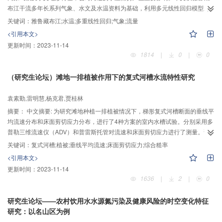
布江干流多年长系列气象、水文及水温资料为基础，利用多元线性回归模型对
水温影响因子进行了识别，并采用统计学方法对水温时空分布特性进行了分
关键词：
雅鲁藏布江;水温;多重线性回归;气象;流量
析。研究结果表明：对于上游拉孜和奴各沙站点，影响这两个区段水温的主要
<引用本文>
因素为气象，且气温影响起主导作用；而对于下游羊村和奴下站点，影响这两
更新时间：
2023-11-14
个区段水温的主要因素为上一站水温，即上游水温对这两个站的水温影响较
1814
|
0
|
0
大；年际水温表现出微弱增温趋势，且增温率从上游到下游在增大；随着海拔
降低气温升高，水温也在逐渐升高，但由于融雪径流补给使得奴下站水温升温
（研究生论坛）滩地一排植被作用下的复式河槽水流特性研究
偏缓、最高水温偏低。
袁素勤,雷明慧,杨克君,贾桂林
摘要：
中文摘要: 为研究滩地种植一排植被情况下，梯形复式河槽断面的垂线平
均流速分布和床面剪切应力分布，进行了4种方案的室内水槽试验。分别采用多
普勒三维流速仪（ADV）和普雷斯托管对流速和床面剪切应力进行了测量。试
验结果表明，植被处于淹没状态时，主槽中心线和滩地中心线附近的垂线流速
关键词：
复式河槽;植被;垂线平均流速;床面剪切应力;综合糙率
呈对数分布，而在植被区域的垂线流速呈S型分布。流量的增加和植被间距的加
<引用本文>
大将引起同一垂线的平均流速增大。床面剪切应力值在植被区域达到最小值，
更新时间：
2023-11-14
表明植被对断面的床面剪切应力有显著削弱作用。流量越大、植被密度越小，
1636
|
2
|
0
床面剪切应力值就越大，但床面剪切应力占水流阻力的比重越小。
研究生论坛——农村饮用水水源氮污染及健康风险的时空变化特征
研究：以名山区为例