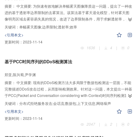
摘要：
中文摘要: 为快速有效地解决单幅雾天图像降质这一问题，提出了一种改
进的基于透射率边界限制的去雾算法。该算法基于雾天退化模型，针对雾天图
像明亮区域去雾容易失真的情况，改进了边界限制条件，用于求解透射率，在
进行透射率优化时采用了一种效果更佳的彩色图转灰度图算法。实验结果表明
关键词：
单幅雾天图像;边界限制;透射率;效率
该改进算法有效可行，尤其在明亮区域也可以取得很自然的去雾效果，在效率
<引用本文>
上较其他算法也有较大提升。
更新时间：
2023-11-14
1636
|
4
|
0
基于PCC时间序列的DDoS检测算法
郑亚,陈兴蜀,尹学渊
摘要：
中文摘要: 现有的DDoS检测方法大多局限于数据包检测这一层面，不能
完整描述DDoS攻击过程，从而影响检测效果。针对这一问题，本文提出一种基
于PCC(Packet and Conversation considering with Context)时间序列检测算
法，从数据包级和会话流级进行分析，能更加全面地描述DDoS攻击过程；同时
关键词：
分布式拒绝服务攻击;会话流;数据包;上下文信息;网络噪声
考虑前后数据的关联性，融合上下文信息，采用支持向量机（SVM）分类器建
<引用本文>
立DDoS攻击检测模型；最后提出一种可信报警策略进一步消除噪声和误分类带
更新时间：
2023-11-14
来的影响。实验结果显示，该方法能够有效检测DDoS攻击，减小网络流量噪声
2047
|
2
|
0
对检测结果的影响。