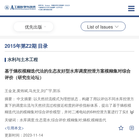
优先出版
List of Issues
2015年第Z2期 目录
水利与土木工程
基于熵权模糊迭代法的生态友好型水库调度控泄方案模糊集对综合
评价（研究生论坛）
王金龙,黄炜斌,马光文,刘广宇,郭乐
摘要：
中文摘要: 以天然径流模式为理想状态，构建了用以评估不同水库控泄方
案下的调度出流与天然径流过程接近程度的评价指标体系，提出了基于熵权模
糊迭代法的模糊集对综合评价模型，并对二滩电站的6种控泄方案进行了实例分
析。结果表明，相比复合模糊物元法，新方法不仅可以直接确定所有评价方案
关键词：
水库调度;生态需水;综合评价;模糊集对;熵权;模糊迭代
公平竞争下的指标权重，而且还能同时从外部整体与内部关系结构上分析评价
<引用本文>
方案与评价等级间的不确定性关系，使得评估结论更加合理可靠，说明该方法
更新时间：
2023-11-14
切实可行、可操作性强。