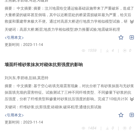
摘要：
中文摘要: 摘要：汶川地震给交通运输基础设施带来了严重破坏，造成了
大量桥梁的破坏甚至倒塌，其中以近断层处的桥梁震损破坏最为严重，给灾后
救援和重建带来极大不便。通过对高原大桥进行地质力学相似模型试验，研究
了水平荷载作用下近断层处场地变形对简支梁桥破坏的影响。结果表明，近断
关键词：
高原大桥;断层;地质力学相似模型;静力推覆试验;地震破坏机理
层处的场地集中变形导致桥梁结构破坏主要集中于桥面系及近断层一侧桥台，
<引用本文>
与高桥大桥的实际震害非常相似；地震中断层的错动对其附近场地产生较大的
更新时间：
2023-11-14
影响，造成桥面系与场地之间的变形不协调；断层的存在对附近场地的压缩变
1559
|
4
|
0
形有明显的放大作用；地震中场地变形，特别是近断层处的集中变形是造成简
支梁桥落梁破坏的主要原因之一。
墙面纤维砂浆抹灰对砌体抗剪强度的影响
刘兴东,李碧雄,彭娟,莫思特
摘要：
中文摘要: 基于空心砖填充墙震害现象，对比分析了有砂浆抹面与无砂浆
抹面填充墙的震害特征。试验测试了三种不同纤维类型、不同掺量下砂浆的抗
压强度，分析了纤维类型和掺量对砂浆抗压强度的影响。完成了10组共计30个
无抹面、普通砂浆抹面和纤维砂浆抹面的砌体通缝抗剪强度试验，研究纤维种
关键词：
纤维砂浆;抗剪强度;砖砌体;破坏机理;通缝抗剪试验
类和掺量不同时，砌体沿通缝截面受剪的抗剪强度和破坏机理，并与无抹面、
<引用本文>
普通砂浆抹面的情况进行对比。研究表明，有无砂浆抹面对砌体通缝抗剪强度
更新时间：
2023-11-14
有影响；掺入合适数量纤维的砂浆抹面能显著提高砌体通缝抗剪强度，纤维掺
1484
|
0
|
0
入量过低时，反而会降低抗剪强度；砂浆中纤维的掺入可有效延缓砌体表面裂
缝的形成并改善剪切破坏的延性，另外，对实现砌体裂后不倒也具有积极作