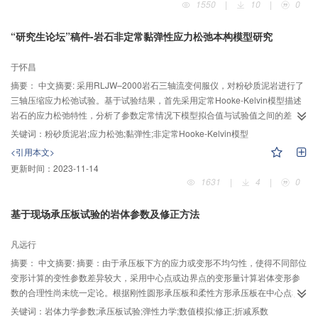
1550
|
10
|
0
注浆试验对其进行验证。结果表明：由宾汉姆流体柱—半球形渗透注浆形式的
半球体部分扩散半径与柱体部分扩散高度理论公式计算出的半球体部分扩散半
“研究生论坛”稿件-岩石非定常黏弹性应力松弛本构模型研究
径与柱体部分扩散高度理论值与注浆试验的实测值间虽有25%-30%范围内的差
异，但都处于可接受误差范围内。因此，研究成果可为实际注浆施工提供理论
于怀昌
支撑与指导作用。
摘要：
中文摘要: 采用RLJW–2000岩石三轴流变伺服仪，对粉砂质泥岩进行了
三轴压缩应力松弛试验。基于试验结果，首先采用定常Hooke-Kelvin模型描述
岩石的应力松弛特性，分析了参数定常情况下模型拟合值与试验值之间的差
别，表明不考虑参数的时间相关性将引起较大的误差，有必要建立岩石的非定
关键词：
粉砂质泥岩;应力松弛;黏弹性;非定常Hooke-Kelvin模型
常应力松弛模型。以Hooke-Kelvin模型为基础，将黏弹性模量G2、黏滞系数H1
<引用本文>
看作是与时间有关的非定常参数，得出了两种模型参数随时间的变化关系，建
更新时间：
2023-11-14
立了三维应力下岩石的非定常黏弹性Hooke-Kelvin应力松弛模型。对比模型拟
1631
|
4
|
0
合结果与试验结果，非定常黏弹性Hooke-Kelvin应力松弛模型比定常模型能更
准确地反映粉砂质泥岩的应力松弛特性。研究成果可为今后开展此方面的工作
基于现场承压板试验的岩体参数及修正方法
提供有益参考依据。
凡远行
摘要：
中文摘要: 摘要：由于承压板下方的应力或变形不均匀性，使得不同部位
变形计算的变性参数差异较大，采用中心点或边界点的变形量计算岩体变形参
数的合理性尚未统一定论。根据刚性圆形承压板和柔性方形承压板在中心点和
边界点的弹性模量解析解，论证承压板不同部位变形量计算的变形参数的差异
关键词：
岩体力学参数;承压板试验;弹性力学;数值模拟;修正;折减系数