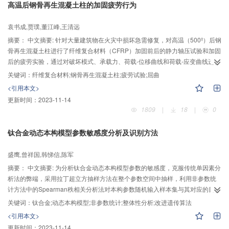
高温后钢骨再生混凝土柱的加固疲劳行为
用。
袁书成,贾璞,董江峰,王清远
摘要：
中文摘要: 针对大量建筑物在火灾中损坏急需修复，对高温（500º）后钢
骨再生混凝土柱进行了纤维复合材料（CFRP）加固前后的静力轴压试验和加固
后的疲劳实验，通过对破坏模式、承载力、荷载-位移曲线和荷载-应变曲线进行
分析，结果表明：CFRP能有效提高高温后钢骨再生混凝土柱抗压强度，刚度和
关键词：
纤维复合材料;钢骨再生混凝土柱;疲劳试验;屈曲
延性，承载力提高幅度最高可达141%；当再生混凝土取代率为50%时,CFRP加
<引用本文>
固短柱取得最大承载力；加固试件破坏形式为CFRP拉断、内部混凝土压碎以及
更新时间：
2023-11-14
钢骨上部屈曲，未加固试件的破坏形式为钢骨上部屈曲，外部混凝土剥落；加
1809
|
18
|
0
固后的钢骨再生混凝土柱305RF能够在上限为50%承载力的荷载下经过200W次
疲劳试验，200W次后试件最大竖向位移接近相同试件静力破坏时对应位移。
钛合金动态本构模型参数敏感度分析及识别方法
盛鹰,曾祥国,韩悌信,陈军
摘要：
中文摘要: 为分析钛合金动态本构模型参数的敏感度，克服传统单因素分
析法的弊端，采用拉丁超立方抽样方法在整个参数空间中抽样，利用非参数统
计方法中的Spearman秩相关分析法对本构参数随机输入样本集与其对应的目标
函数输出结果集作相关性分析。建立了用Spearman秩相关系数等效求解参数敏
关键词：
钛合金;动态本构模型;非参数统计;整体性分析;改进遗传算法
感度的表达式，进而实现了参数敏感度的整体性分析，提高了参数敏感度分析
<引用本文>
结果的可靠性。基于参数敏感度分析结果，为减少本构模型参数识别的计算
更新时间：
2023-11-14