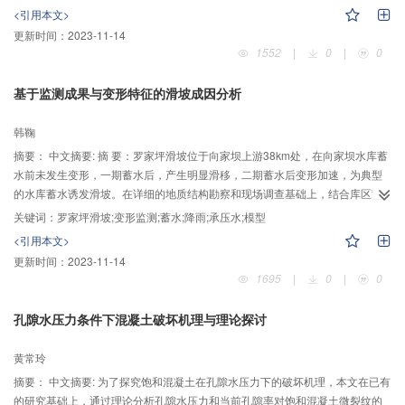
性；采用三维有限元试验模拟研究不同承压板刚度条件下岩体变形量及变形参
<引用本文>
数，对比分析由中心点与边界点变形量计算的变形模量与真实参数之间的差异
更新时间：
2023-11-14
与规律。研究表明：岩体变形模量的计算值随承压板刚度增大而减小，且越接
1552
|
0
|
0
近于岩体的真实变形模量；刚性圆形承压板外边缘岩体表面位移较岩体表面平
均位移小35%，柔性方形承压板角点岩体表面位移较岩体表面平均位移小
基于监测成果与变形特征的滑坡成因分析
42%；最后依据此研究结果对锦屏二级水电站隧洞区现场承压板试验结果进行
修正，提高试验参数的合理性。
韩鞠
摘要：
中文摘要: 摘 要：罗家坪滑坡位于向家坝上游38km处，在向家坝水库蓄
水前未发生变形，一期蓄水后，产生明显滑移，二期蓄水后变形加速，为典型
的水库蓄水诱发滑坡。在详细的地质结构勘察和现场调查基础上，结合库区蓄
水及降雨情况与滑坡变形监测资料，本文揭示了滑坡滑动带特征，分析了滑坡
关键词：
罗家坪滑坡;变形监测;蓄水;降雨;承压水;模型
体在蓄水后的变形响应。提出了承压水模型，通过承压水模型分析其变形特征
<引用本文>
及机理。分析表明：蓄水是滑坡的诱因，降雨是滑坡的动力条件。蓄水后，地
更新时间：
2023-11-14
下水位升高，前缘部分滑体及危岩体处于浸润线以下，发生软化及塑性变形，
1695
|
0
|
0
滑体抗滑力减小，造成滑坡启动。前缘的塑性变形造成危岩体本身的变形协
调。滑坡复活，后缘产生裂缝，降雨造成滑带底部产生承压水，降雨越大，承
孔隙水压力条件下混凝土破坏机理与理论探讨
压水越大，且主要集中在滑体中下部。在承压水与滑坡自重增大的作用下，滑
坡前缘变形速率与大小均大于滑坡后缘。持续降雨对于滑坡的影响大于暴雨情
黄常玲
况对于滑坡的影响。
摘要：
中文摘要: 为了探究饱和混凝土在孔隙水压力下的破坏机理，本文在已有
的研究基础上，通过理论分析孔隙水压力和当前孔隙率对饱和混凝土微裂纹的