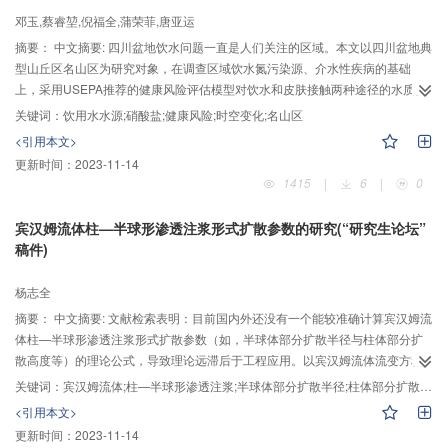
邓玉,蔡睿堃,倪福全,蒲荣菲,唐亚运
摘要：
中文摘要: 四川盆地饮水问题一直是人们关注的区域。本文以四川盆地典
型山丘区名山区为研究对象，在调查区域饮水氮污染源、介水性疾病的基础
上，采用USEPA推荐的健康风险评估模型对饮水和皮肤接触两种途径的水质健
康风险进行了评价，利用ArcGIS10.0软件插值生成了健康风险空间分布图，结
关键词：
饮用水水源;硝酸盐;健康风险;时空变化;名山区
果表明：（1）部分农村饮用水中硝酸盐、氨氮含量超过《生活饮用水卫生标
<引用本文>
准》（GB5749-2006）中限值(10mg•L-1)，属轻度污染程；（2）硝酸盐、氨
更新时间：
2023-11-14
氮、亚硝酸盐的饮水途径非致癌风险明显高于皮肤接触途径非致癌风险，3种污
1415
|
6
|
0
染物的非致癌风险均小于风险可接受水平1，即不会对当地居民的身体健康产生
慢性毒害效应，但硝酸盐污染需引起相关部门的重视；（3）硝酸盐、亚硝酸
宾汉姆流体柱—半球形渗透注浆形式扩散参数的研究(“研究生论坛”
盐、氨氮的非致癌风险在空间上变化显著，且年际间的空间变异性较大。
稿件)
杨志全
摘要：
中文摘要: 文献检索表明：目前国内外还没有一个能较准确计算宾汉姆流
体柱—半球形渗透注浆形式扩散参数（如，半球体部分扩散半径与柱体部分扩
散高度等）的理论公式，导致理论远滞后于工程应用。以宾汉姆流体流变方程
及渗流运动方程为基础，采用理论分析与实验研究等方法，研究了宾汉姆流体
关键词：
宾汉姆流体;柱—半球形渗透注浆;半球体部分扩散半径;柱体部分扩散高度
柱—半球形渗透注浆形式的半球体部分扩散半径与柱体部分扩散高度理论计算
<引用本文>
公式；分析了宾汉姆流体流变性、注浆压力、地下水压力及注浆管半径对柱—
更新时间：
2023-11-14
半球形渗透注浆形式的半球体部分扩散半径与柱体部分扩散高度的影响；设计