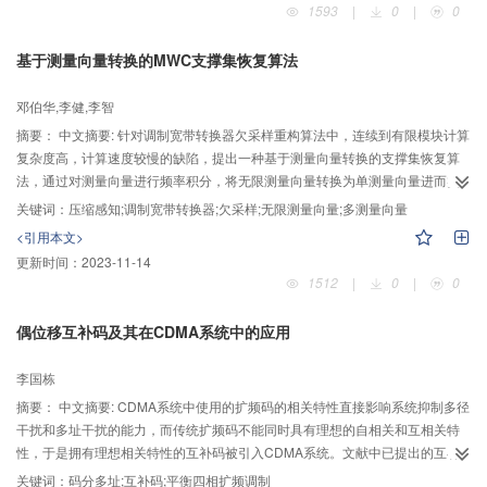
1593
|
0
|
0
基于测量向量转换的MWC支撑集恢复算法
邓伯华,李健,李智
摘要：
中文摘要: 针对调制宽带转换器欠采样重构算法中，连续到有限模块计算
复杂度高，计算速度较慢的缺陷，提出一种基于测量向量转换的支撑集恢复算
法，通过对测量向量进行频率积分，将无限测量向量转换为单测量向量进而实
现支撑集的恢复。该方法只需对频率积分便可实现无限测量向量到单测量向量
关键词：
压缩感知;调制宽带转换器;欠采样;无限测量向量;多测量向量
的转换，避免了以往方法中将无限测量向量转换为多测量向量时，矩阵特征分
<引用本文>
解的高复杂度运算，而且，后续对单测量向量模型的求解也比以往算法中求解
更新时间：
2023-11-14
多测量向量模型更简单快速。实验表明该方法在适当的采样数据量下至少可以
1512
|
0
|
0
提高三倍的恢复速率。
偶位移互补码及其在CDMA系统中的应用
李国栋
摘要：
中文摘要: CDMA系统中使用的扩频码的相关特性直接影响系统抑制多径
干扰和多址干扰的能力，而传统扩频码不能同时具有理想的自相关和互相关特
性，于是拥有理想相关特性的互补码被引入CDMA系统。文献中已提出的互补
码为了保证理想相关特性，使得系统用户容量受到子码个数限制。为了提高用
关键词：
码分多址;互补码;平衡四相扩频调制