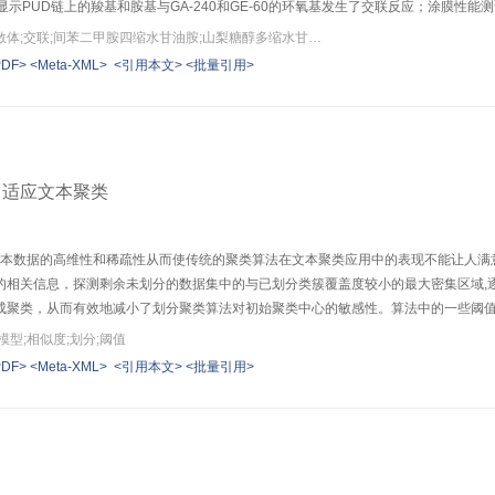
显示PUD链上的羧基和胺基与GA-240和GE-60的环氧基发生了交联反应；涂膜性能测
关键词：水性聚氨酯分散体;交联;间苯二甲胺四缩水甘油胺;山梨糖醇多缩水甘油醚
PDF>
<Meta-XML>
<引用本文>
<批量引用>
自适应文本聚类
对文本数据的高维性和稀疏性从而使传统的聚类算法在文本聚类应用中的表现不能让人
的相关信息，探测剩余未划分的数据集中的与已划分类簇覆盖度较小的最大密集区域,
成聚类，从而有效地减小了划分聚类算法对初始聚类中心的敏感性。算法中的一些阈
实验设定阈值参数的盲目性，在不同
型;相似度;划分;阈值
PDF>
<Meta-XML>
<引用本文>
<批量引用>