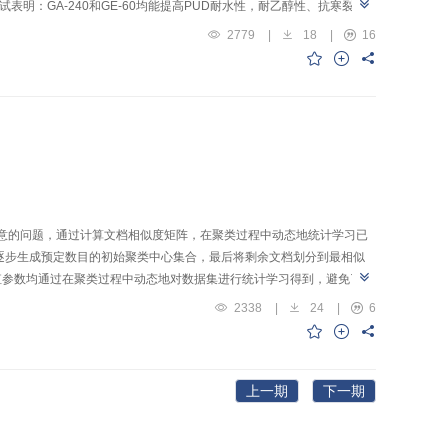
试表明：GA-240和GE-60均能提高PUD耐水性，耐乙醇性、抗寒裂性
2779
|
18
|
16
满意的问题，通过计算文档相似度矩阵，在聚类过程中动态地统计学习已
逐步生成预定数目的初始聚类中心集合，最后将剩余文档划分到最相似
值参数均通过在聚类过程中动态地对数据集进行统计学习得到，避免了多
2338
|
24
|
6
上一期
下一期