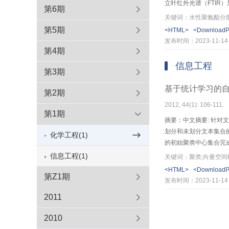
立叶红外光谱（FTIR）
第6期
和耐沾
第5期
<HTML>
<Download
发布时间：2023-11-14
第4期
信息工程
第3期
基于统计学习的
第2期
2012, 44(1): 106-111.
第1期
摘要：中文摘要: 针
划分和未划分文本集合
化学工程(1)
的初始聚类中心集合完
数聚类算法通过经验或
信息工程(1)
关键词：聚类;向量空间模
<HTML>
<Download
第Z1期
发布时间：2023-11-14
2011
2010