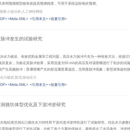
证表明预测模型能有效提高预测精度，可用于系统边际电价预测。
预测;小波分析;人工神经网络
PDF>
<Meta-XML>
<引用本文>
<批量引用>
致脉冲发生的试验研究
了解决水力破岩、有效切割金属等工程问题，高压水力脉冲不失为一种有效方法，依据
极其复杂，为验证其脉冲效果，采用流速为50 m/s的高压泵对该喷嘴进行了初步的
能产生高频脉冲；普通喷嘴产生的射流属普通湍流，无明显脉冲现象；新型滚珠旋转
为工程设计提供参考。
水力破岩;射流;脉动压力
PDF>
<Meta-XML>
<引用本文>
<批量引用>
洪洞挑坎体型优化及下游冲淤研究
对某水电站泄洪洞出口挑坎水力特性和下游河道冲淤特性进行了试验研究。结合水力参
位置和体型进行了对比试验，分析了各个方案的优缺点，最终提出了水流条件、冲淤