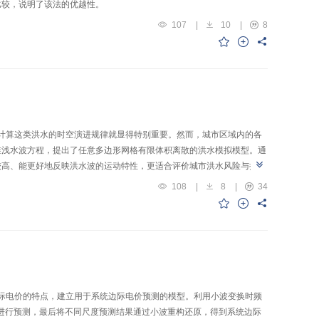
比较，说明了该法的优越性。
107
|
10
|
8
拟计算这类洪水的时空演进规律就显得特别重要。然而，城市区域内的各
维浅水波方程，提出了任意多边形网格有限体积离散的洪水模拟模型。通
较高、能更好地反映洪水波的运动特性，更适合评价城市洪水风险与损
108
|
8
|
34
，根据系统边际电价的特点，建立用于系统边际电价预测的模型。利用小波变换时频
进行预测，最后将不同尺度预测结果通过小波重构还原，得到系统边际