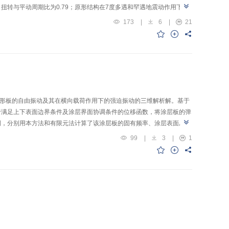
扭转），扭转与平动周期比为0.79；原形结构在7度多遇和罕遇地震动作用下弹
173
|
6
|
21
矩形板的自由振动及其在横向载荷作用下的强迫振动的三维解析解。基于
于满足上下表面边界条件及涂层界面协调条件的位移函数，将涂层板的弹
例，分别用本方法和有限元法计算了该涂层板的固有频率、涂层表面压力
99
|
3
|
1