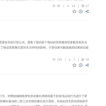
92
|
14
|
17
门宽度有关的计算公式。搜集了国内多个电站的宽尾墩体型参数及相关水
，讨论了移动宽尾墩位置对水力特性的影响，计算结果与数值模拟结果的比较
125
|
7
|
18
学行为，对两铰抛物线弹性拱在横向周期荷载下的混沌运动行为进行了研
控制拱横向振动的二阶三次非线性微分动力系统，并由此得无扰动系统的不