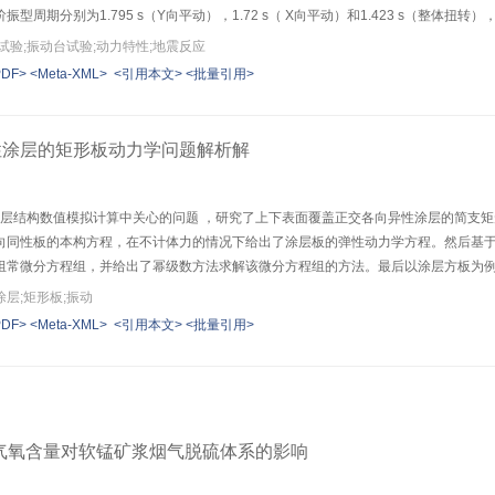
型周期分别为1.795 s（Y向平动），1.72 s（ X向平动）和1.423 s（整体
试验;振动台试验;动力特性;地震反应
PDF>
<Meta-XML>
<引用本文>
<批量引用>
性涂层的矩形板动力学问题解析解
对涂层结构数值模拟计算中关心的问题 ，研究了上下表面覆盖正交各向异性涂层的简支
向同性板的本构方程，在不计体力的情况下给出了涂层板的弹性动力学方程。然后基
组常微分方程组，并给出了幂级数方法求解该微分方程组的方法。最后以涂层方板为
层表面简谐压力作用下的动态位移
层;矩形板;振动
PDF>
<Meta-XML>
<引用本文>
<批量引用>
气氧含量对软锰矿浆烟气脱硫体系的影响