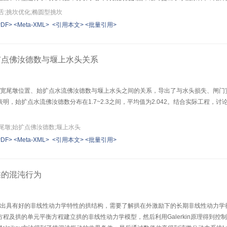
舌;挑坎优化;椭圆型挑坎
PDF>
<Meta-XML>
<引用本文>
<批量引用>
扩点佛汝德数与堰上水头关系
究了宽尾墩位置、始扩点水流佛汝德数与堰上水头之间的关系，导出了与水头损失、闸
明，始扩点水流佛汝德数分布在1.7~2.3之间，平均值为2.042。结合实际工程
尾墩;始扩点佛汝德数;堰上水头
PDF>
<Meta-XML>
<引用本文>
<批量引用>
拱的混沌行为
设计出具有好的非线性动力学特性的拱结构，需要了解拱在外激励下的长期非线性动力
程及拱的单元平衡方程建立拱的非线性动力学模型，然后利用Galerkin原理得到