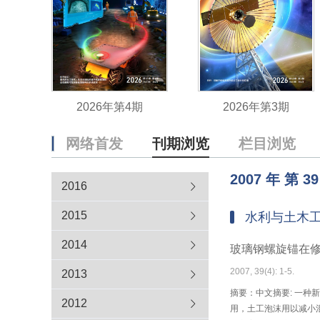
2026年第4期
2026年第3期
网络首发
刊期浏览
栏目浏览
2007
年
第
39
2016
2015
水利与土木
2014
玻璃钢螺旋锚在
2007, 39(4): 1-5.
2013
摘要：中文摘要: 一
2012
用，土工泡沫用以减小