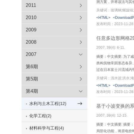
测方案，并将该法与其
2011
关键词：玻璃钢;螺旋锚;
2010
<HTML>
<Download
发布时间：2023-11-28
2009
任意多边形网格2
2008
2007, 39(4): 6-11.
2007
摘要：中文摘要: 为
类构筑物常因形态各异
第6期
过在日本富士川流域内
失、研制防洪风险图、
关键词：浅水波;洪水;
第5期
<HTML>
<Download
第4期
发布时间：2023-11-28
水利与土木工程(12)
基于小波变换的
化学工程(2)
2007, 39(4): 12-15.
摘要：中文摘要: 摘要：
材料科学与工程(4)
局部化功能，将原电价