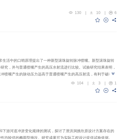
130
|
10
|
6
日常生活中的口哨原理提出了一种新型滚珠旋转脉冲喷嘴。新型滚珠旋转
试验研究，并与普通喷嘴产生的高压水射流进行比较。试验研究结果表明，
脉冲喷嘴产生的脉动压力远高于普通喷嘴产生的高压射流，有利于破碎岩
104
|
3
|
1
数和下游河道冲淤变化规律的测试，探讨了泄洪洞挑坎原设计方案存在的
特性均较优的椭圆型挑坎。研究成果可为实际工程设计提供试验依据。