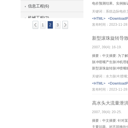
电价预测结果。实例验
信息工程(6)
关键词：系统边际电价;
机械工程(2)
<HTML>
<Download
发布时间：2023-11-28
1
2
3
第3期
新型滚珠旋转导
第2期
2007, 39(4): 16-19.
第1期
摘要：中文摘要: 为
脉冲喷嘴产生脉冲机理
新型滚珠旋转脉冲喷嘴
石或金属。试验研究可
关键词：水力脉冲;喷嘴;
<HTML>
<Download
发布时间：2023-11-28
高水头大流量泄
2007, 39(4): 20-25.
摘要：中文摘要: 针
主要问题。对不同挑坎