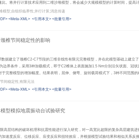
速比。将并行计算技术应用到二维沙堆模型，将会减少大规模模型的计算时间，提高
堆模型;自组织临界性;并行计算;消息传递
PDF>
<Meta-XML>
<引用本文>
<批量引用>
对颈椎节间稳定性的影响
CT数据建立了颈椎C2-C7节段的三维非线性有限元完整模型，并在此模型基础上建
为边界条件，采用3种加载模式，即于C2椎体上表面施加1.5 Nm分别沿矢状面、冠状面、
对于完整模型的增加幅度。结果表明，屈伸、侧弯、旋转载荷模式下，3种不同范围的
、旋转
;节间稳定性;有限元法
PDF>
<Meta-XML>
<引用本文>
<批量引用>
体模型模拟地震振动台试验研究
对超限高层结构的破坏机理和抗震性能进行深入研究，对一高宽比超限的复杂高层建筑进
的加速度反应、位移反应、应变反应和扭转效应，并根据模型试验结果和相似关系反