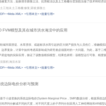
他修复方法，如换填非膨胀土法、抗滑桩法以及土工格栅分层加筋法做了技术和经济
土工泡沫;土工格栅;修复;渠坡;膨胀土
PDF>
<Meta-XML>
<引用本文>
<批量引用>
D FVM模型及其在城市洪水淹没中的应用
了减轻城市因溃堤、水库溃坝、或超标洪水而引起的巨大财产损失与人员伤亡，准确模
、边界复杂，计算中如何考虑其影响成为研究者必须面对的一大问题。为此，基于二
甲府盆地的实际应用，验证了该数值模拟模型，结果也表明：该模型运行可靠、精度
预警系统和应急预案。
淹没面积;淹没水深
PDF>
<Meta-XML>
<引用本文>
<批量引用>
系统边际电价分析与预测
基于小波变换的系统边际电价(System Marginal Price，SMP)数据分析
时间序列分解成不同的尺度，对不同尺度上的子序列分别采用人工神经网络和AR模型