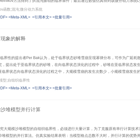
lnikov方法得到了拱混沌振动的临界条件；最后通过数值仿真得到该微分动力系统Lyapu
kov函数;混沌;微分动力系统
PDF>
<Meta-XML>
<引用本文>
<批量引用>
布现象的解释
织临界性的提出者Per Bak认为，处于临界状态砂堆雪崩呈现幂律分布，可作为广
究，提出处于亚临界状态的砂堆，在向临界状态演化的过程中，砂堆在亚临界状态发
亚临界状态向临界状态演化的过程之中，大规模雪崩的发生次数少，小规模雪崩发生
模型;自组织临界性
PDF>
<Meta-XML>
<引用本文>
<批量引用>
的沙堆模型并行计算
了研究大规模沙堆模型的自组织临界性，必须进行大量计算，为了克服原有串行计算技术
沙堆模型的并行算法。仿真实验结果表明：当模型格点总数不大时，并行计算的优势并不