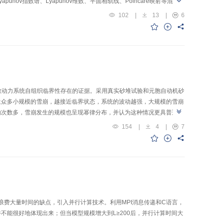
nov指数谱、Lyapunov维数、平面相轨线、Poincare映射等混沌特
102
|
13
|
6
延耗散动力系统自组织临界性存在的证据。采用真实砂堆试验和元胞自动机砂
生众多小规模的雪崩，越接近临界状态，系统的波动越强，大规模的雪崩
的次数多，雪崩发生的规模也呈现幂律分布，并认为这种情况更具普适
154
|
4
|
7
浪费大量时间的缺点，引入并行计算技术。利用MPI消息传递和C语言，
能很好地体现出来；但当模型规模增大到L≥200后，并行计算时间大