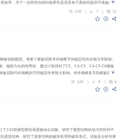
计算效率，为下一步研究自组织临界性是否具有尺度效应提供可借鉴的经
128
|
7
|
12
立了椎板切除模型。考察了椎板切除术对颈椎节间稳定性的生物力学影响。
轴面方向的纯弯矩。通过计算得到了C5、C4-C5、C4-C5-C6椎板
椎板切除均对颈椎的节间稳定性有较大影响。评价颈椎多节段椎板切除
108
|
8
|
9
行了1/15的模型模拟地震振动台试验。研究了模型结构的动力特性和不
推到原形结构，研究了原形结构的破坏机理和破坏形式。试验及分析结果