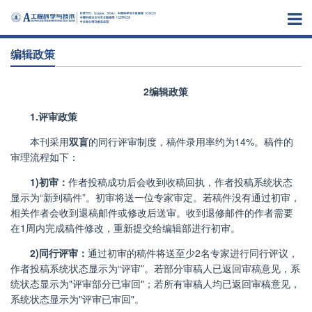
编辑政策
2编辑政策
1.
评审政策
本刊采用
双盲
的同行评审制度，稿件录用率约为
14%
。稿件的
审理流程如下：
1)
初审：
作者投稿成功后会收到收稿回执，作者投稿系统状态
显示为“新到稿件”。初审将送一位专家审定。若稿件没有通过初审，
相关作者会收到退稿邮件或修改后送审。收到退修邮件的作者需要
在
1
周内完成稿件修改，重新提交给编辑部进行初审。
2)
同行评审：
通过初审的稿件将送至少
2
名专家进行同行评议，
作者投稿系统状态显示为“评审”。若部分审稿人已返回审稿意见，系
统状态显示为
"
评审部分已审回
"
；若所有审稿人均已返回审稿意见，
系统状态显示为
"
评审已审回
"
。