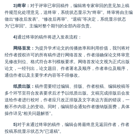
3)
终审：
对于评审已审回稿件，编辑将专家审回的意见加上稿
件规范化处理意见，送终审，系统状态显示为“终审”。终审将由主编
做出“修改后发表”、“修改后再审”、“退稿”等决定，系统显示状态
为
"
已审回
"
。主编对整个期刊的全部内容负责。
4)
通过终审的稿件将进入发表流程：
网络首发：
为提升学术论文的传播效率和利用价值，我刊将对
经作者授权许可的所有稿件进行网络首发，作者须确保论文终审意
见修改到位、格式符合本刊模板要求。网络首发论文视为正式出版
论文，一经刊出，论文题目、作者署名及顺序，作者单位及顺序，
通信作者以及主要学术内容等不得修改。
纸质出版：
稿件需要经过编辑、排版、作者校稿、编辑校稿等
多个环节至符合发表要求后才予以纸质出版。文稿完成排版后会发
送给作者进行校对，作者应只改正排版及文字表达方面的错误，一
般不作内容上的变动。同时，编辑部会通知作者缴纳版面费，具体
操作详见“相关问题解答”。
5)
对于未通过终审的稿件，编辑会将最终意见返回作者，作者
投稿系统显示状态为
"
已退稿
"
。