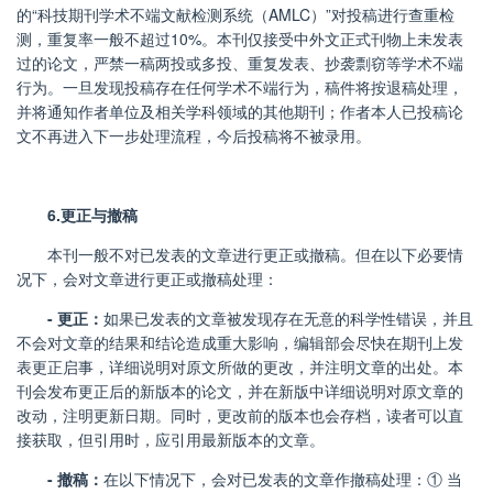
的“科技期刊学术不端文献检测系统（
AMLC
）”对投稿进行查重检
测，重复率一般不超过
10%
。本刊仅接受中外文正式刊物上未发表
过的论文，严禁一稿两投或多投、重复发表、抄袭剽窃等学术不端
行为。一旦发现投稿存在任何学术不端行为，稿件将按退稿处理，
并将通知作者单位及相关学科领域的其他期刊；作者本人已投稿论
文不再进入下一步处理流程，今后投稿将不被录用。
6.
更正与撤稿
本刊一般不对已发表的文章进行更正或撤稿。但在以下必要情
况下，会对文章进行更正或撤稿处理：
-
更正：
如果已发表的文章被发现存在无意的科学性错误，并且
不会对文章的结果和结论造成重大影响，编辑部会尽快在期刊上发
表更正启事，详细说明对原文所做的更改，并注明文章的出处。本
刊会发布更正后的新版本的论文，并在新版中详细说明对原文章的
改动，注明更新日期。同时，更改前的版本也会存档，读者可以直
接获取，但引用时，应引用最新版本的文章。
-
撤稿：
在以下情况下，会对已发表的文章作撤稿处理：① 当