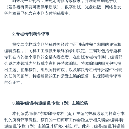
5)
来稿一经刊出，按规定向作者致稿酬，并赠送当期电子版
（若作者有需要可提供纸质版）。数字出版、光盘出版、网络首发
等的稿费已包含在本刊支付的稿费中。
2.
专栏
/
专刊稿件评审
提交给专栏或专刊的稿件将经过与正刊稿件完全相同的评审和
编辑流程，并同样由主编做出最终的录用决定。主编对包括专题和
专刊在内的整个期刊的全部内容负责。在出版专栏
/
专刊时，编辑部
会邀约本领域内的权威专家担任特邀编辑。特邀编辑的职责包括提
出主题、征集稿件、组织同行评议，以及解决专栏
/
专刊出版中出现
的任何问题等。特邀编辑的工作需受主编的监督，以保障稿件评审
的公正性。
3.
编委/编辑/特邀编辑/专栏（副）主编投稿
本刊编委/编辑/特邀编辑/专栏（副）主编的投稿必须同样遵守本
刊的所有评审流程。稿件的一切评审工作会独立于相关编委/编辑/特
邀编辑/专栏（副）主编及其研究小组进行。此外，编委/编辑/特邀编